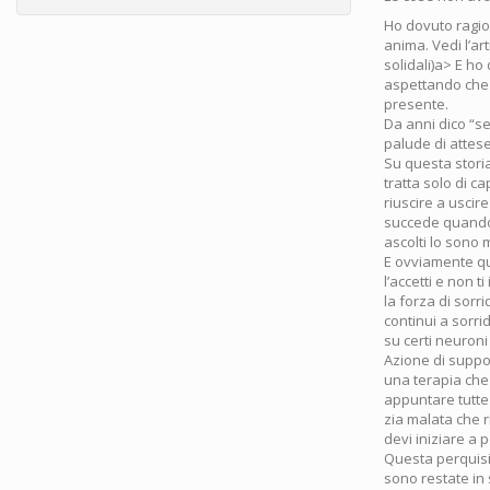
Ho dovuto ragio
anima. Vedi l’ar
solidali)a> E ho
aspettando che u
presente.
Da anni dico “s
palude di attese
Su questa storia
tratta solo di c
riuscire a uscir
succede quando 
ascolti lo sono 
E ovviamente qu
l’accetti e non t
la forza di sorr
continui a sorr
su certi neuron
Azione di suppor
una terapia che 
appuntare tutte 
zia malata che ri
devi iniziare a p
Questa perquisiz
sono restate in 