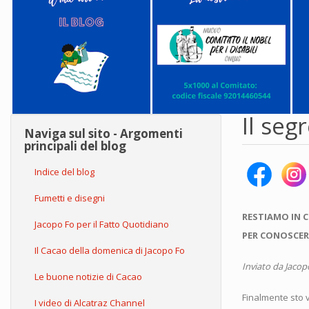
Il seg
Naviga sul sito - Argomenti
principali del blog
Indice del blog
Fumetti e disegni
RESTIAMO IN 
Jacopo Fo per il Fatto Quotidiano
PER CONOSCER
Il Cacao della domenica di Jacopo Fo
Inviato da
Jacop
Le buone notizie di Cacao
Finalmente sto 
I video di Alcatraz Channel