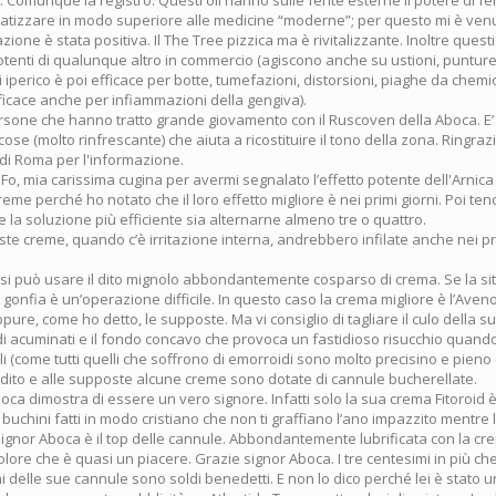
i). Comunque la registro. Questi oli hanno sulle ferite esterne il potere di f
ratizzare in modo superiore alle medicine “moderne”; per questo mi è venu
zione è stata positiva. Il The Tree pizzica ma è rivitalizzante. Inoltre questi
potenti di qualunque altro in commercio (agiscono anche su ustioni, punture d
di iperico è poi efficace per botte, tumefazioni, distorsioni, piaghe da chemio
ficace anche per infiammazioni della gengiva).
ersone che hanno tratto grande giovamento con il Ruscoven della Aboca. E
cose (molto rinfrescante) che aiuta a ricostituire il tono della zona. Ringraz
i di Roma per l'informazione.
 Fo, mia carissima cugina per avermi segnalato l’effetto potente dell'Arni
reme perché ho notato che il loro effetto migliore è nei primi giorni. Poi tend
 la soluzione più efficiente sia alternarne almeno tre o quattro.
te creme, quando c’è irritazione interna, andrebbero infilate anche nei pr
si può usare il dito mignolo abbondantemente cosparso di crema. Se la si
gonfia è un’operazione difficile. In questo caso la crema migliore è l’Aven
ure, come ho detto, le supposte. Ma vi consiglio di tagliare il culo della
i acuminati e il fondo concavo che provoca un fastidioso risucchio quando 
li (come tutti quelli che soffrono di emorroidi sono molto precisino e pieno d
l dito e alle supposte alcune creme sono dotate di cannule bucherellate.
Aboca dimostra di essere un vero signore. Infatti solo la sua crema Fitoroid
uchini fatti in modo cristiano che non ti graffiano l’ano impazzito mentre li i
signor Aboca è il top delle cannule. Abbondantemente lubrificata con la c
lore che è quasi un piacere. Grazie signor Aboca. I tre centesimi in più che
ni delle sue cannule sono soldi benedetti. E non lo dico perché lei è stato u