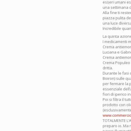
esseri umani esi
una settimana di
Alla fine ti res
piazza pulita del
una luce divers
Incredibile quan
La quinta azione
I medicamenti m
Crema antiemorro
Luciana e Gabrie
Crema antiemorr
Crema Populeo (
dritta.
Durante le fasi
Boiron) sulle q
per fermare la 
essenziale dell’
fiori di iperico 
Poi si filtra il
prodotto con oli
(esclusivamente 
www.commercioe
TOTALMENTE L’AZ
preparo io. Ma n