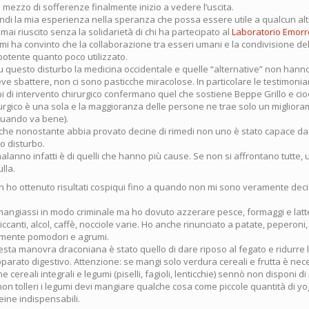
mezzo di sofferenze finalmente inizio a vedere l’uscita.
ndi la mia esperienza nella speranza che possa essere utile a qualcun alt
 mai riuscito senza la solidarietà di chi ha partecipato al
Laboratorio Emorro
tro, mi ha convinto che la collaborazione tra esseri umani e la condivisione d
otente quanto poco utilizzato.
questo disturbo la medicina occidentale e quelle “alternative” non hanno s
ve sbattere, non ci sono pasticche miracolose. In particolare le testimonia
ipi di intervento chirurgico confermano quel che sostiene Beppe Grillo e ci
irurgico è una sola e la maggioranza delle persone ne trae solo un miglior
uando va bene).
 che nonostante abbia provato decine di rimedi non uno è stato capace da 
o disturbo.
alanno infatti è di quelli che hanno più cause. Se non si affrontano tutte,
lla.
on ho ottenuto risultati cospiqui fino a quando non mi sono veramente dec
angiassi in modo criminale ma ho dovuto azzerare pesce, formaggi e latte
 piccanti, alcol, caffè, nocciole varie. Ho anche rinunciato a patate, peperon
amente pomodori e agrumi.
uesta manovra draconiana è stato quello di dare riposo al fegato e ridurre l
parato digestivo. Attenzione: se mangi solo verdura cereali e frutta è nec
 cereali integrali e legumi (piselli, fagioli, lenticchie) sennò non disponi di
non tolleri i legumi devi mangiare qualche cosa come piccole quantità di y
eine indispensabili.