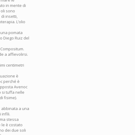
ermare le
to in mente di
 oli sono
i insetti,
terapia. L’olio
’ una pomata
io Diego Ruiz del
ca Compositum.
e a affievolirsi.
imi centimetri
tuazione è
oc perché è
 supposta Avenoc
si tuffa nelle
i fisime).
 è abbinata a una
nfili.
rema stessa
 le è costato
no dei due soli