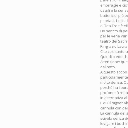
pareri illuminat
emorragie e cic
usarli e la sensa
battericidi più 
psoriasi. L’olio 
di Tea Tree è ef
Ho sentito di p
per le vene vari
teatro dei Satir
Ringrazio Laura
Cito così tante c
Quindi credo che
Attenzione: ques
del retto.
A questo scopo 
particolarmente 
molto densa. Opp
perché ha i bord
profondità retta
In alternativa a
E qui il signor 
cannula con dei b
La cannula del 
scivola senza do
levigare i buchi