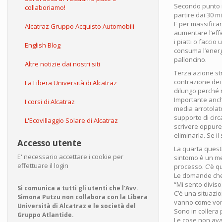
Secondo punto ir
collaboriamo!
partire dai 30 m
E per massificar
Alcatraz Gruppo Acquisto Automobili
aumentare l’eff
i piatti o faccio
English Blog
consuma l’energ
palloncino.
Altre notizie dai nostri siti
Terza azione str
contrazione dei
La Libera Università di Alcatraz
dilungo perché n
Importante anch
I corsi di Alcatraz
media arrotolato
supporto di cir
L'Ecovillaggio Solare di Alcatraz
scrivere oppure
eliminarla. Se i
Accesso utente
La quarta questi
E' necessario accettare i cookie per
sintomo è un mes
effettuare il login
processo. C’è qu
Le domande che
“Mi sento diviso
Si comunica a tutti gli utenti che l'Avv.
C’è una situazi
Simona Putzu non collabora con la Libera
vanno come vor
Università di Alcatraz e le società del
Sono in collera 
Gruppo Atlantide.
Le cose non ava