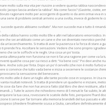
nare molto sulla mia vita per riuscire a vedere quanta rabbia nascondevo
ticolo: Jacopo lascia andare la rabbia”. Ma come faccio? (Gastrite, cistite, e
 dovuto ragionare molto per accorgermi di quanto io da anni ormai viva in
na serie di problemi centrali arrivino a una svolta, invece di godermi le 
e succede questo abbiamo svoltato”. Ma non succede mai e tutto è rimand
.
 della rabbia hanno scritto molto Elle e altri nel laboratorio emorroidico. In
apire che sei arrabbiato come un cane e che sei diventato nevrotico perché
e da un’accerchiamento. Si tratta di aver la pazienza e la forza di stare a 
ti prende l’ira. Ascoltare le sensazioni. Vedere che sono proprio sgradevo
meno che se le soffochi e le neghi. Una cosa un po’ tosta.
esta ultima parte non funziona se non ti fai una ragione per come va la tu
i inventi qualche cosa per cui riesci a dirti: “Va bene così.” Poi devi anche ri
idere. Anche solo per finta. Dopo un po’ il cervello (che non è molto furbo)
idere si convince che tutto vada bene e inizia a secernere le sostanze chi
i provocano la sensazione del benessere.
to molto utile è dare un taglio alle tante piccole cose in sospeso. In Usa 
vanta risultati notevoli. Si tratta di prendere un quaderno e iniziare, met
le cose da fare che non hai ancora fatto (dal libro che devi restituire, alla 
mandi...). Tutte le azioni che richiedono meno di 5 minuti le fai subito, le alt
erquisire la tua casa, rovesciare le scatole delle foto, perquisire l’hard disc
ione ti serve per far tornare alla memoria brandelli del tuo passato e alt
sospeso (chiedere finalmente scusa a Giulia, cancellare definitivamente dal