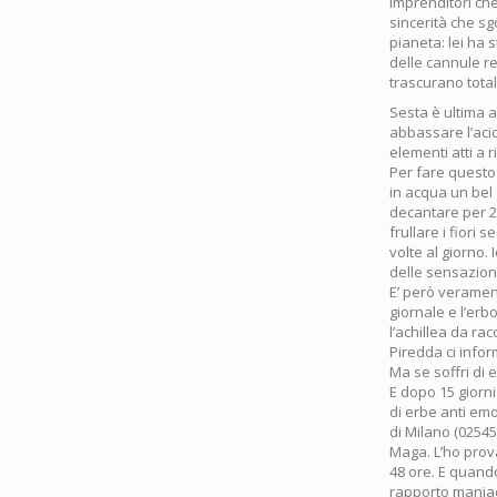
imprenditori ch
sincerità che sg
pianeta: lei ha
delle cannule re
trascurano tota
Sesta è ultima a
abbassare l’acidi
elementi atti a 
Per fare questo 
in acqua un bel 
decantare per 20
frullare i fiori 
volte al giorno.
delle sensazioni
E’ però veramen
giornale e l’erb
l’achillea da ra
Piredda ci inform
Ma se soffri di 
E dopo 15 giorni
di erbe anti em
di Milano (0254
Maga. L’ho prova
48 ore. E quando
rapporto maniac