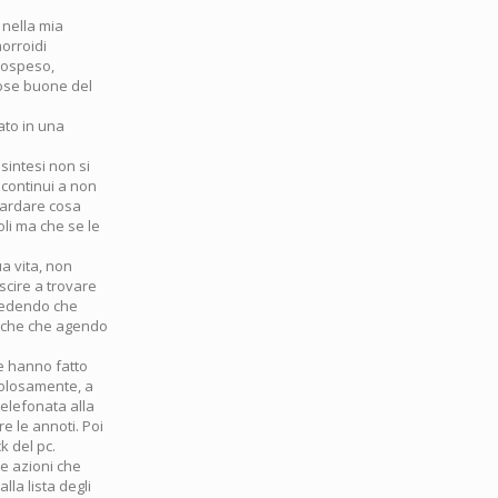
 nella mia
morroidi
 sospeso,
cose buone del
ato in una
 sintesi non si
 continui a non
guardare cosa
li ma che se le
a vita, non
uscire a trovare
 vedendo che
miche che agendo
ne hanno fatto
icolosamente, a
telefonata alla
re le annoti. Poi
k del pc.
re azioni che
la lista degli