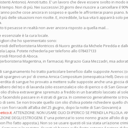
stenti Antonio). Annoti tutto. E’ un lavoro che deve essere svolto in modo i
 tempo. Non di più. Nei successivi 20 giorni devi riuscire a cancellare il 90% 
teranno poche cose ancora in sospeso e quelle le affronterai piano piano. M
 più delle situazioni non risolte. E, incredibile, la tua vita ti apparirà solo 
a.
to ti pesasse in realtà non aver ancora risposto a quella mail…
 essenziale è la cura locale.
igliori che ho sperimentato sono:
idi dell’erboristeria Montricos di Nuoro gestita da Michele Piredda e dall
la Lapia. Potete richiederla per telefono allo 078437133
oidi Fitoroid di Aboca.
erboristeria Magentina, in farmacia). Ringrazio Gaia Mezzadri, mia adorata
 di sanguinamento ho tratto particolare beneficio dalle supposte Avenoc 
uali spargevo un po’ di crema Arnica Compositum (omeopatica Hell). Devo 
perdita di sangue ho provato a mettere sulle supposte anche una goccia di
albero del te) o di lavanda (olio essenziale) e olio di iperico o di San Giova
in olio d’oliva extravergine spremuto a freddo in un barattolo lasciato al sole
 tutto facendolo passare in 4 strati di garza. In commercio generalmente si tro
o di semi. Se non trovate quello con olio d’oliva potete richiedere quello ch
con fiori racolti all’alba del 25 giugno, dopo la notte di San Giovanni) a
tico.it
. ATTENZIONE: NON USARE OLIO DI IPERICO SE PRENDI LA PILLOLA: 
IONE DEGLI ESTROGENI. E’ una potenza! Io sono nonno grazie all’olio di ip
on l’ho fatto apposta.). Non so se usare questi oli sia stata un’azione crim