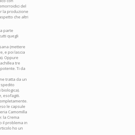
dico con
emorroidici del
er la produzione
spetto che altri
na parte
utti quegli
tisana (mettere
e, e poi lascia
ta). Oppure
achillea tre
potente. Ti da
ne tratta da un
e spedito
 biologica).
, esofagiti.
e completamente.
reso le capsule
teria Camomilla
e: la Crema
o il problema in
rticolo ho un