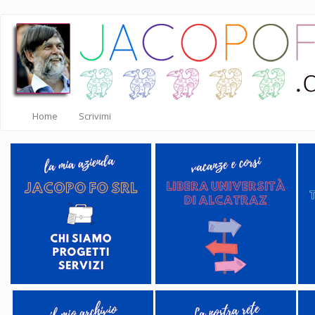
Salta
al
contenuto
principale
Home
Scrivimi