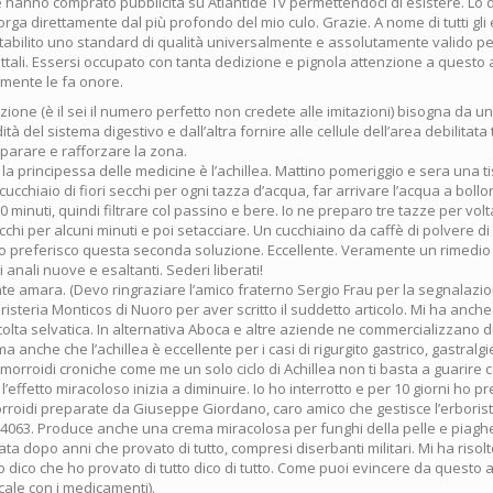
e hanno comprato pubblicità su Atlantide Tv permettendoci di esistere. Lo 
orga direttamente dal più profondo del mio culo. Grazie. A nome di tutti gli 
 stabilito uno standard di qualità universalmente e assolutamente valido p
ttali. Essersi occupato con tanta dedizione e pignola attenzione a questo a
lmente le fa onore.
zione (è il sei il numero perfetto non credete alle imitazioni) bisogna da u
tà del sistema digestivo e dall’altra fornire alle cellule dell’area debilitata t
riparare e rafforzare la zona.
la principessa delle medicine è l’achillea. Mattino pomeriggio e sera una 
cucchiaio di fiori secchi per ogni tazza d’acqua, far arrivare l’acqua a bollor
 minuti, quindi filtrare col passino e bere. Io ne preparo tre tazze per vol
secchi per alcuni minuti e poi setacciare. Un cucchiaino da caffè di polvere di 
 Io preferisco questa seconda soluzione. Eccellente. Veramente un rimedio 
 anali nuove e esaltanti. Sederi liberati!
te amara. (Devo ringraziare l’amico fraterno Sergio Frau per la segnalazio
oristeria Monticos di Nuoro per aver scritto il suddetto articolo. Mi ha anch
ccolta selvatica. In alternativa Aboca e altre aziende ne commercializzano di
a anche che l’achillea è eccellente per i casi di rigurgito gastrico, gastralgie
emorroidi croniche come me un solo ciclo di Achillea non ti basta a guarir
 l’effetto miracoloso inizia a diminuire. Io ho interrotto e per 10 giorni ho p
orroidi preparate da Giuseppe Giordano, caro amico che gestisce l’erboris
54063. Produce anche una crema miracolosa per funghi della pelle e piagh
ta dopo anni che provato di tutto, compresi diserbanti militari. Mi ha risolt
 dico che ho provato di tutto dico di tutto. Come puoi evincere da questo a
ale con i medicamenti).