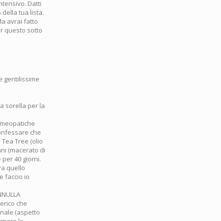
ntensivo. Datti
della tua lista.
a avrai fatto
per questo sotto
e gentilissime
 sorella per la
(omeopatiche
confessare che
 Tea Tree (olio
nni (macerato di
 per 40 giorni.
va quello
e faccio io
ANNULLA
erico che
inale (aspetto