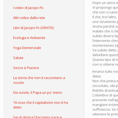
Dopo un anno e 
Vi propongo qui
I video di Jacopo Fo
che non ci sarei
Il che, tra l’al
Altri video dalla rete
uno strumento p
Anche perché su 
Libri di Jacopo Fo (GRATIS)
malato che si de
subito diversi t
Ecologia e Ambiente
l’intervento ch
momentaneo (q
Yoga Demenziale
Va subito detto
debellare quest
Salute
Questo tipo di m
non si ottiene nu
Sesso e Piacere
Innanzi tutto n
dieta.
La storia che non ti raccontano a
Non che prima m
scuola
cioccolato, cibi
Ridotto drastic
Dio esiste, il Papa un po' meno
L’obiettivo di q
presente nell’ap
10 cose che il capitalismo non ti ha
mangiare insieme
detto
sufficienza. Se 
ottenere le prot
Sei di destra? Facciamo pace e