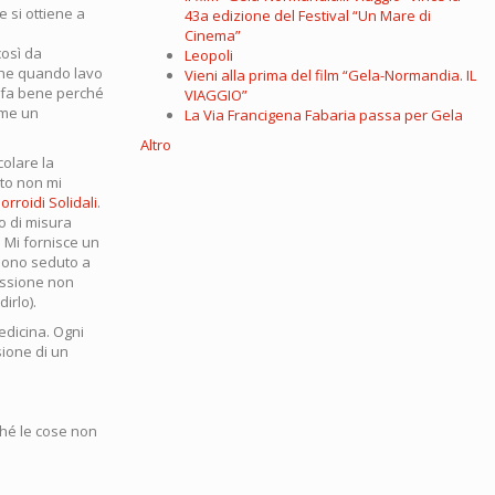
 si ottiene a
43a edizione del Festival “Un Mare di
Cinema”
così da
Leopoli
nche quando lavo
Vieni alla prima del film “Gela-Normandia. IL
ca fa bene perché
VIAGGIO”
ome un
La Via Francigena Fabaria passa per Gela
Altro
colare la
sto non mi
orroidi Solidali
.
o di misura
 Mi fornisce un
 sono seduto a
essione non
irlo).
edicina. Ogni
sione di un
ché le cose non