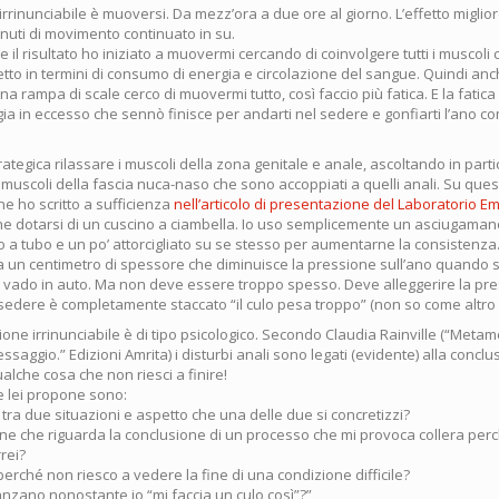
rinunciabile è muoversi. Da mezz’ora a due ore al giorno. L’effetto migliore
inuti di movimento continuato in su.
e il risultato ho iniziato a muovermi cercando di coinvolgere tutti i muscoli 
etto in termini di consumo di energia e circolazione del sangue. Quindi a
 una rampa di scale cerco di muovermi tutto, così faccio più fatica. E la fati
ia in eccesso che sennò finisce per andarti nel sedere e gonfiarti l’ano c
ategica rilassare i muscoli della zona genitale e anale, ascoltando in parti
 muscoli della fascia nuca-naso che sono accoppiati a quelli anali. Su que
e ho scritto a sufficienza
nell’articolo di presentazione del Laboratorio Em
e dotarsi di un cuscino a ciambella. Io uso semplicemente un asciugaman
 a tubo e un po’ attorcigliato su se stesso per aumentarne la consistenza.
ca un centimetro di spessore che diminuisce la pressione sull’ano quando
 vado in auto. Ma non deve essere troppo spesso. Deve alleggerire la pr
l sedere è completamente staccato “il culo pesa troppo” (non so come altro d
one irrinunciabile è di tipo psicologico. Secondo Claudia Rainville (“Metam
saggio.” Edizioni Amrita) i disturbi anali sono legati (evidente) alla conclu
alche cosa che non riesci a finire!
 lei propone sono:
 tra due situazioni e aspetto che una delle due si concretizzi?
one che riguarda la conclusione di un processo che mi provoca collera per
rei?
perché non riesco a vedere la fine di una condizione difficile?
nzano nonostante io “mi faccia un culo così”?”