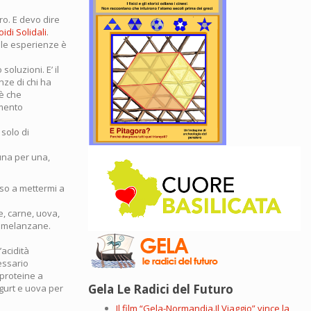
ro. E devo dire
idi Solidali
.
elle esperienze è
oluzioni. E’ il
nze di chi ha
oè che
amento
solo di
 una per una,
iso a mettermi a
, carne, uova,
i, melanzane.
’acidità
essario
 proteine a
Gela Le Radici del Futuro
ogurt e uova per
Il film “Gela-Normandia.Il Viaggio” vince la