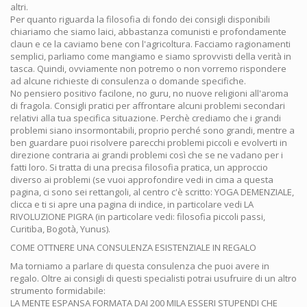
altri.
Per quanto riguarda la filosofia di fondo dei consigli disponibili
chiariamo che siamo laici, abbastanza comunisti e profondamente
claun e ce la caviamo bene con l'agricoltura. Facciamo ragionamenti
semplici, parliamo come mangiamo e siamo sprovvisti della verità in
tasca. Quindi, ovviamente non potremo o non vorremo rispondere
ad alcune richieste di consulenza o domande specifiche.
No pensiero positivo facilone, no guru, no nuove religioni all'aroma
di fragola. Consigli pratici per affrontare alcuni problemi secondari
relativi alla tua specifica situazione. Perchè crediamo che i grandi
problemi siano insormontabili, proprio perché sono grandi, mentre a
ben guardare puoi risolvere parecchi problemi piccoli e evolverti in
direzione contraria ai grandi problemi così che se ne vadano per i
fatti loro. Si tratta di una precisa filosofia pratica, un approccio
diverso ai problemi (se vuoi approfondire vedi in cima a questa
pagina, ci sono sei rettangoli, al centro c'è scritto: YOGA DEMENZIALE,
clicca e ti si apre una pagina di indice, in particolare vedi LA
RIVOLUZIONE PIGRA (in particolare vedi: filosofia piccoli passi,
Curitiba, Bogotà, Yunus).
COME OTTNERE UNA CONSULENZA ESISTENZIALE IN REGALO
Ma torniamo a parlare di questa consulenza che puoi avere in
regalo. Oltre ai consigli di questi specialisti potrai usufruire di un altro
strumento formidabile:
LA MENTE ESPANSA FORMATA DAI 200 MILA ESSERI STUPENDI CHE