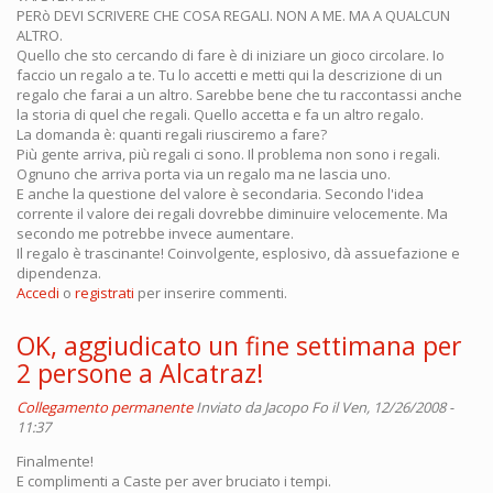
PERò DEVI SCRIVERE CHE COSA REGALI. NON A ME. MA A QUALCUN
ALTRO.
Quello che sto cercando di fare è di iniziare un gioco circolare. Io
faccio un regalo a te. Tu lo accetti e metti qui la descrizione di un
regalo che farai a un altro. Sarebbe bene che tu raccontassi anche
la storia di quel che regali. Quello accetta e fa un altro regalo.
La domanda è: quanti regali riusciremo a fare?
Più gente arriva, più regali ci sono. Il problema non sono i regali.
Ognuno che arriva porta via un regalo ma ne lascia uno.
E anche la questione del valore è secondaria. Secondo l'idea
corrente il valore dei regali dovrebbe diminuire velocemente. Ma
secondo me potrebbe invece aumentare.
Il regalo è trascinante! Coinvolgente, esplosivo, dà assuefazione e
dipendenza.
Accedi
o
registrati
per inserire commenti.
OK, aggiudicato un fine settimana per
2 persone a Alcatraz!
Collegamento permanente
Inviato da
Jacopo Fo
il Ven, 12/26/2008 -
11:37
Finalmente!
E complimenti a Caste per aver bruciato i tempi.