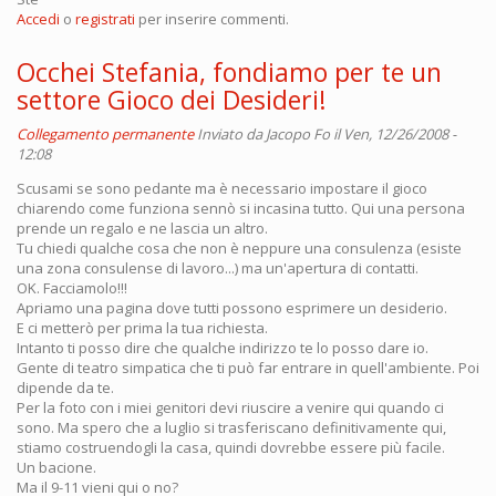
Accedi
o
registrati
per inserire commenti.
Occhei Stefania, fondiamo per te un
settore Gioco dei Desideri!
Collegamento permanente
Inviato da
Jacopo Fo
il Ven, 12/26/2008 -
12:08
Scusami se sono pedante ma è necessario impostare il gioco
chiarendo come funziona sennò si incasina tutto. Qui una persona
prende un regalo e ne lascia un altro.
Tu chiedi qualche cosa che non è neppure una consulenza (esiste
una zona consulense di lavoro...) ma un'apertura di contatti.
OK. Facciamolo!!!
Apriamo una pagina dove tutti possono esprimere un desiderio.
E ci metterò per prima la tua richiesta.
Intanto ti posso dire che qualche indirizzo te lo posso dare io.
Gente di teatro simpatica che ti può far entrare in quell'ambiente. Poi
dipende da te.
Per la foto con i miei genitori devi riuscire a venire qui quando ci
sono. Ma spero che a luglio si trasferiscano definitivamente qui,
stiamo costruendogli la casa, quindi dovrebbe essere più facile.
Un bacione.
Ma il 9-11 vieni qui o no?