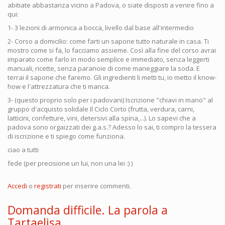
abitiate abbastanza vicino a Padova, o siate disposti a venire fino a
qui:
1- 3 lezioni di armonica a bocca, livello dal base all'intermedio
2- Corso a domicilio: come farti un sapone tutto naturale in casa. Ti
mostro come si fa, lo facciamo assieme. Così alla fine del corso avrai
imparato come farlo in modo semplice e immediato, senza leggerti
manuali, ricette, senza paranoie di come maneggiare la soda. E
terrai il sapone che faremo. Gli ingredienti li metti tu, io metto il know-
how e l'attrezzatura che ti manca.
3- (questo proprio solo per i padovani) Iscrizione "chiavi in mano" al
gruppo d'acquisto solidale Il Ciclo Corto (frutta, verdura, carni,
latticini, confetture, vini, detersivi alla spina,...). Lo sapevi che a
padova sono orgaizzati dei g.a.s.? Adesso lo sai, ti compro la tessera
di iscrizione e ti spiego come funziona.
ciao a tutti
fede (per precisione un lui, non una lei :) )
Accedi
o
registrati
per inserire commenti.
Domanda difficile. La parola a
Tartaelisa