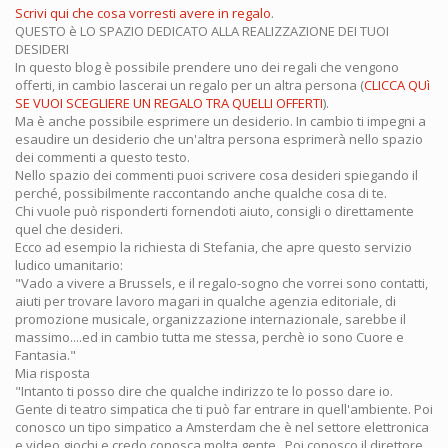
Scrivi qui che cosa vorresti avere in regalo
.
QUESTO è LO SPAZIO DEDICATO ALLA REALIZZAZIONE DEI TUOI
DESIDERI
In questo blog è possibile prendere uno dei regali che vengono
offerti, in cambio lascerai un regalo per un altra persona (
CLICCA QUì
SE VUOI SCEGLIERE UN REGALO TRA QUELLI OFFERTI
).
Ma è anche possibile esprimere un desiderio. In cambio ti impegni a
esaudire un desiderio che un'altra persona esprimerà nello spazio
dei commenti a questo testo.
Nello spazio dei commenti puoi scrivere cosa desideri spiegando il
perché, possibilmente raccontando anche qualche cosa di te.
Chi vuole può risponderti fornendoti aiuto, consigli o direttamente
quel che desideri.
Ecco ad esempio la richiesta di Stefania, che apre questo servizio
ludico umanitario:
"Vado a vivere a Brussels, e il regalo-sogno che vorrei sono contatti,
aiuti per trovare lavoro magari in qualche agenzia editoriale, di
promozione musicale, organizzazione internazionale, sarebbe il
massimo....ed in cambio tutta me stessa, perchè io sono Cuore e
Fantasia."
Mia risposta
"Intanto ti posso dire che qualche indirizzo te lo posso dare io.
Gente di teatro simpatica che ti può far entrare in quell'ambiente. Poi
conosco un tipo simpatico a Amsterdam che è nel settore elettronica
e video giochi e credo conosca molta gente...Poi conosco il direttore