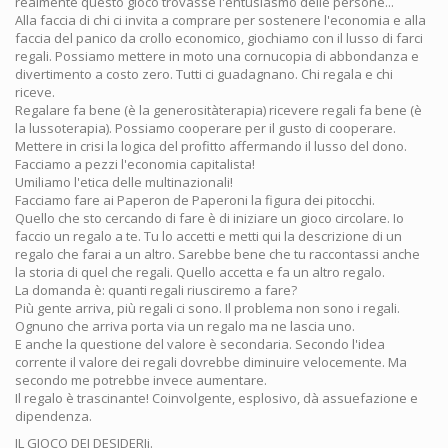
realmente questo gioco trovasse l'entusiasmo delle persone...
Alla faccia di chi ci invita a comprare per sostenere l'economia e alla
faccia del panico da crollo economico, giochiamo con il lusso di farci
regali. Possiamo mettere in moto una cornucopia di abbondanza e
divertimento a costo zero. Tutti ci guadagnano. Chi regala e chi
riceve.
Regalare fa bene (è la generositàterapia) ricevere regali fa bene (è
la lussoterapia). Possiamo cooperare per il gusto di cooperare.
Mettere in crisi la logica del profitto affermando il lusso del dono.
Facciamo a pezzi l'economia capitalista!
Umiliamo l'etica delle multinazionali!
Facciamo fare ai Paperon de Paperoni la figura dei pitocchi.
Quello che sto cercando di fare è di iniziare un gioco circolare. Io
faccio un regalo a te. Tu lo accetti e metti qui la descrizione di un
regalo che farai a un altro. Sarebbe bene che tu raccontassi anche
la storia di quel che regali. Quello accetta e fa un altro regalo.
La domanda è: quanti regali riusciremo a fare?
Più gente arriva, più regali ci sono. Il problema non sono i regali.
Ognuno che arriva porta via un regalo ma ne lascia uno.
E anche la questione del valore è secondaria. Secondo l'idea
corrente il valore dei regali dovrebbe diminuire velocemente. Ma
secondo me potrebbe invece aumentare.
Il regalo è trascinante! Coinvolgente, esplosivo, dà assuefazione e
dipendenza.
IL GIOCO DEI DESIDERIi.