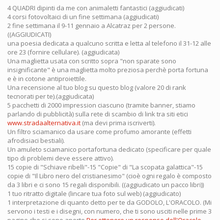
4 QUADRI dipinti da me con animaletti fantastici (aggiudicati)
4 corsi fotovoltaici di un fine settimana (aggiudicati)
2 fine settimana il 9-11 gennaio a Alcatraz per 2 persone.
((AGGIUDICATI)
una poesia dedicata a qualcuno scritta e letta al telefono il 31-12 alle
ore 23 (fornire cellulare). (aggiudicata)
Una maglietta usata con scritto sopra "non sparate sono
insignificante" è una maglietta molto preziosa perchè porta fortuna
e è in cotone antiproiettile.
Una recensione al tuo blog su questo blog (valore 20 di rank
tecnorati per te).(aggiudicata)
5 pacchetti di 2000 impression ciascuno (tramite banner, stiamo
parlando di pubblicità) sulla rete di scambio di link tra siti etici
www.stradaalternativa.it
(ma devi prima iscriverti).
Un filtro sciamanico da usare come profumo amorante (effetti
afrodisiaci bestiali).
Un amuleto sciamanico portafortuna dedicato (specificare per quale
tipo di problemi deve essere attivo).
15 copie di "Schiave ribelli"-15 "Copie" di "La scopata galattica"-15
copie di "Il Libro nero del cristianesimo" (cioè ogni regalo è composto
da 3 libri e ci sono 15 regali disponibili. ((aggiudicato un pacco libri))
1 tuo ritratto digitale (lincare tua foto sul web) (aggiudicato)
1 interpretazione di quanto detto per te da GODOLO, L'ORACOLO. (Mi
servono i testi e i disegni, con numero, che ti sono usciti nelle prime 3