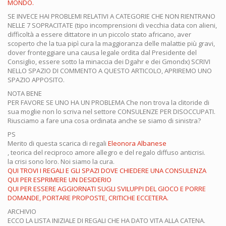
MONDO.
SE INVECE HAI PROBLEMI RELATIVI A CATEGORIE CHE NON RIENTRANO
NELLE 7 SOPRACITATE (tipo incomprensioni di vecchia data con alieni,
difficoltà a essere dittatore in un piccolo stato africano, aver
scoperto che la tua pipì cura la maggioranza delle malattie più gravi,
dover fronteggiare una causa legale ordita dal Presidente del
Consiglio, essere sotto la minaccia dei Dgahr e dei Gmondx) SCRIVI
NELLO SPAZIO DI COMMENTO A QUESTO ARTICOLO, APRIREMO UNO
SPAZIO APPOSITO.
NOTA BENE
PER FAVORE SE UNO HA UN PROBLEMA Che non trova la clitoride di
sua moglie non lo scriva nel settore CONSULENZE PER DISOCCUPATI.
Riusciamo a fare una cosa ordinata anche se siamo di sinistra?
PS
Merito di questa scarica di regali
Eleonora Albanese
, teorica del reciproco amore allegro e del regalo diffuso anticrisi.
la crisi sono loro. Noi siamo la cura.
QUI TROVI I REGALI E GLI SPAZI DOVE CHIEDERE UNA CONSULENZA
QUI PER ESPRIMERE UN DESIDERIO
QUI PER ESSERE AGGIORNATI SUGLI SVILUPPI DEL GIOCO E PORRE
DOMANDE, PORTARE PROPOSTE, CRITICHE ECCETERA.
ARCHIVIO
ECCO LA LISTA INIZIALE DI REGALI CHE HA DATO VITA ALLA CATENA.