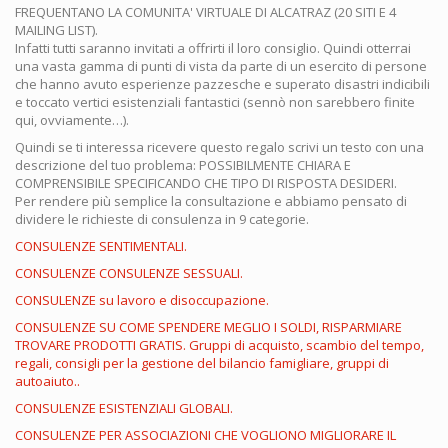
FREQUENTANO LA COMUNITA' VIRTUALE DI ALCATRAZ (20 SITI E 4
MAILING LIST).
Infatti tutti saranno invitati a offrirti il loro consiglio. Quindi otterrai
una vasta gamma di punti di vista da parte di un esercito di persone
che hanno avuto esperienze pazzesche e superato disastri indicibili
e toccato vertici esistenziali fantastici (sennò non sarebbero finite
qui, ovviamente…).
Quindi se ti interessa ricevere questo regalo scrivi un testo con una
descrizione del tuo problema: POSSIBILMENTE CHIARA E
COMPRENSIBILE SPECIFICANDO CHE TIPO DI RISPOSTA DESIDERI.
Per rendere più semplice la consultazione e abbiamo pensato di
dividere le richieste di consulenza in 9 categorie.
CONSULENZE SENTIMENTALI.
CONSULENZE CONSULENZE SESSUALI.
CONSULENZE su lavoro e disoccupazione.
CONSULENZE SU COME SPENDERE MEGLIO I SOLDI, RISPARMIARE
TROVARE PRODOTTI GRATIS. Gruppi di acquisto, scambio del tempo,
regali, consigli per la gestione del bilancio famigliare, gruppi di
autoaiuto..
CONSULENZE ESISTENZIALI GLOBALI.
CONSULENZE PER ASSOCIAZIONI CHE VOGLIONO MIGLIORARE IL