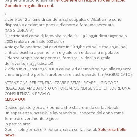
pagine che si sono aperte
Per ottenere un responso dell'Oracolo
Godolo in regalo clicca qui.
).
2 cene per 2 a lume di candela, sul soppalco di Alcatraz (e sono
disposto a declamare poesie d'amore e fare una serenata.
((AGGIUDICATA))
3 iscrizioni al corso di fotovoltaico del 9-11 ((2 aggiudicate))gennaio
2008 (valore nominale 600 euro)
4 biografie poetiche (mi devi dire in 30 righe chi sei e che sogni hai)
5 ritratti psichici a pennello in digitale con didascalia in polacco
1 danza propiziatoria per te (si fornisce il video in digitale
dell'evento) ((aggiudicato))
2 video in cui sostengo la tua causa, ad esempio spiego alla ragazza
che ami perchè per lei sarebbe un disastro perderti. ((AGGIUDICATO))
ATTENZIONE, PER CENTRALIZZARE E SEMPLIFICARE IL GIOCO DEI
REGALI ABBIAMO APERTO UN FORUM. QUINDI SE VUOI CHIEDERE UNA
CONSULENZA IN REGALO
CLICCA QUI.
Dedico questo gioco a Eleonora che sta creando su facebook
un'esperienza incredibile lavorando sul concetto del dono come
forma di divertimento e gioco.
In particolare:
Goditi i telegiornali di Eleonora, cerca su facebook
Solo cose belle
news.