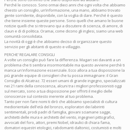
Perché le conosco. Sono ormai dieci anni che ogni volta che abbiamo
chiesto un consiglio, un’informazione, una mano, abbiamo trovato
gente sorridente, disponibile, con la voglia di dare. Perché è questo
che tiene insieme queste persone. Sono quelli che amano le buone
notizie quelli che si ritrovano qui a discutere di scienza, di amore, di
claun e di di politica. Oramai, come dicono gli inglesi, siamo una web
comunità consolidata.
La novità di oggi è che abbiamo deciso di organizzare questo
servizio per gli abitanti di questo e-villaggio.
PERCHE’ REGALARE CONSIGLI
A volte un consiglio può fare la differenza. Magari sei davanti a un
problema che ti sembra insormontabile ma questo avviene perchè ti
manca un'informazione essenziale. Ecco allora a tua disposizione la
più grande equipe di consiglieri che tu possa immaginare: il Gran
Consiglio di Alcatraz. 72 esseri umani di grande ingegno, specializzati
nei 21 rami della conoscenza, alcuni tra i migliori professionisti oggi
sul mercato, sono a tua disposizione per offrirti il meglio delle
conoscenze sul contesto inerente al tuo problema.
Tanto per non fare nomi ti dirò che abbiamo specialisti di cultura
mediorientale dell'età del bronzo, esploratori dei labirinti
sentimentali, prodi padri di famiglia, giovani sciamane sagge,
architetti delle mura e architetti del vento, ingegneri pittografici,
avvocati del foro, attori, premi Nobel, idraulici di chiara fama,
domatori equestri etologici, rabdomanti daltonici, costumisti e molti