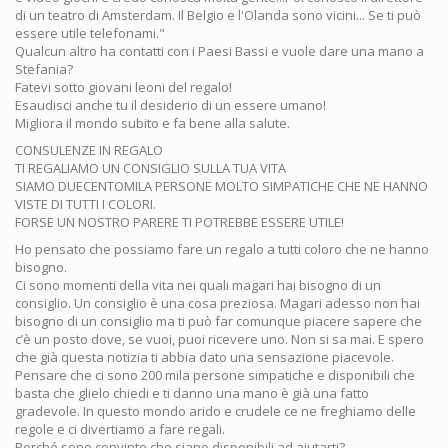
di un teatro di Amsterdam. Il Belgio e l'Olanda sono vicini... Se ti può
essere utile telefonami."
Qualcun altro ha contatti con i Paesi Bassi e vuole dare una mano a
Stefania?
Fatevi sotto giovani leoni del regalo!
Esaudisci anche tu il desiderio di un essere umano!
Migliora il mondo subito e fa bene alla salute.
CONSULENZE IN REGALO
TI REGALIAMO UN CONSIGLIO SULLA TUA VITA
SIAMO DUECENTOMILA PERSONE MOLTO SIMPATICHE CHE NE HANNO
VISTE DI TUTTI I COLORI.
FORSE UN NOSTRO PARERE TI POTREBBE ESSERE UTILE!
Ho pensato che possiamo fare un regalo a tutti coloro che ne hanno
bisogno.
Ci sono momenti della vita nei quali magari hai bisogno di un
consiglio. Un consiglio è una cosa preziosa. Magari adesso non hai
bisogno di un consiglio ma ti può far comunque piacere sapere che
c’è un posto dove, se vuoi, puoi ricevere uno. Non si sa mai. E spero
che già questa notizia ti abbia dato una sensazione piacevole.
Pensare che ci sono 200 mila persone simpatiche e disponibili che
basta che glielo chiedi e ti danno una mano è già una fatto
gradevole. In questo mondo arido e crudele ce ne freghiamo delle
regole e ci divertiamo a fare regali.
Perché sono convinto che siano disponibili ad aiutarti?