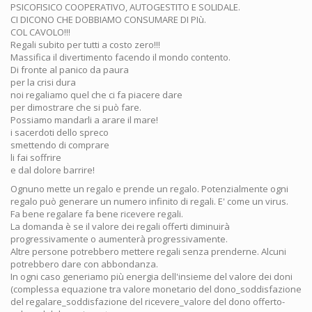
PSICOFISICO COOPERATIVO, AUTOGESTITO E SOLIDALE.
CI DICONO CHE DOBBIAMO CONSUMARE DI PIù.
COL CAVOLO!!!
Regali subito per tutti a costo zero!!!
Massifica il divertimento facendo il mondo contento.
Di fronte al panico da paura
per la crisi dura
noi regaliamo quel che ci fa piacere dare
per dimostrare che si può fare.
Possiamo mandarli a arare il mare!
i sacerdoti dello spreco
smettendo di comprare
li fai soffrire
e dal dolore barrire!
Ognuno mette un regalo e prende un regalo. Potenzialmente ogni
regalo può generare un numero infinito di regali. E' come un virus.
Fa bene regalare fa bene ricevere regali.
La domanda è se il valore dei regali offerti diminuirà
progressivamente o aumenterà progressivamente.
Altre persone potrebbero mettere regali senza prenderne. Alcuni
potrebbero dare con abbondanza.
In ogni caso generiamo più energia dell'insieme del valore dei doni
(complessa equazione tra valore monetario del dono_soddisfazione
del regalare_soddisfazione del ricevere_valore del dono offerto-