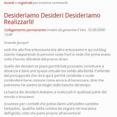
Accedi
o
registrati
per inserire commenti.
Desideriamo Desideri Desideriamo
Realizzarli!
Collegamento permanente
Inviato da
girasolae
il Ven, 12/26/2008 -
12:49
Grande Jacopo!
vedi che alla fine entusiasmo tira altro entusiasmo e qui sul blog
stanno riapparendo le persone come fiori! si vede che prima erano
sotto il tavolo abbattuti dal pranzo di ieri.
Quello dei desideri mi piace perchè tutti possiamo contribuire a
distanza e dare uno spazio virtuale ma solido alla Bontà. Partendo
dal presupposto che chi è qui è perchè condivide o vuole
condividere bene comune come ancora di benessere, direi che
potremmo far partire la meglio delle banche del tempo.
La banca dei desideri! Aiutiamo a realizzarli in qualsiasi parte del
mondo ci troviamo!
Grazieee per i contatti che potrai darmi a Bruxelles sarebbe
fantastico, qualche stella cometa da seguire nel marasma
dell'ignoto, visto che parto proprio all'avventura!