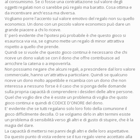
al consumismo. Se ci fosse una contrattazione sul valore degli
oggetti regalati non ci sarebbe più regalo ma baratto. Cosa ottima e
da incentivare anch'essa ma diversa.
Vogliamo porre l'accento sul valore emotivo del regalo non su quello
economico. Un dono con un piccolo valore economico può dare un
grande piacere a chi lo riceve.
E' però evidente che l'ipotesi più probabile è che questo gioco si
esaurisca via via, se ognuno mette un regalo di minor attrattiva
rispetto a quello che prende.
Quindi se si vuole che questo gioco continui è necessario che chi
riceve un dono valuti se con il dono che offre contribuisce ad
arricchire la catena o a impoverirla.
Non possiamo negare che alcuni regali, a prescindere dal loro valore
commerciale, hanno un'attrattiva particolare. Quindi se qualcuno
riceve un dono molto appetibile e ricambia con un dono che non
interessa a nessuno forse è il caso che si ponga delle domande
sulla propria capacità di comprendere i desideri delle altre persone.
Quel che voglio dire che è esiste un problema di voglia che qusto
gioco continui e quindi di CODICE D'ONORE del dono.
E' evidente che se tutti regalano solo loro foto della comunione il
gioco difficilmente decolla. O se volgiamo dirlo in altri termini esiste
un problema di sensibilità verso gli altri e di gusto di stupire, che è la
magia del dare.
La capacità di mettersi nei panni degli altri e delle loro aspettative.
Da questo punto di vista vedere se il tuo regalo viene accettato alla