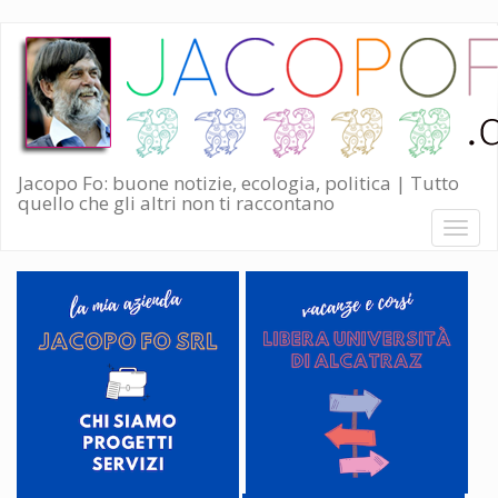
Salta
al
contenuto
principale
Jacopo Fo: buone notizie, ecologia, politica | Tutto
quello che gli altri non ti raccontano
Toggl
naviga