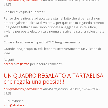
Collegamento permanente
Inviato da
tartaelisa
il Ven, 12/26/2008 -
11:39
Che bello! Voglio il quadro!!!!!
Penso che la ritrosia ad accettare sta nel fatto che si pensa di non
poter regalare qualcosa di valore.... per quel che mi riguarda ci metto
una
poesia
fatta da me, sono disposta a leggerla a un cellulare,
inviarla per posta elettronica e normale, scriverla su di un blog.... fate
voi :)
Come si fa ad avere il quadro??? Ci tengo veramente.
Grande idea Jacopo, tu ed Eleonora siete veramente un vulcano di
idee.
Auguri!
Accedi
o
registrati
per inserire commenti.
UN QUADRO REGALATO A TARTAELISA
che regala una poesia!!!
Collegamento permanente
Inviato da
Jacopo Fo
il Ven, 12/26/2008 -
11:53
Puoi inviare a
info@alcataraz.it