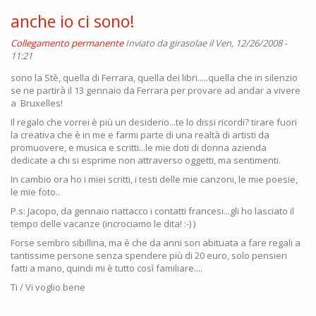
anche io ci sono!
Collegamento permanente
Inviato da
girasolae
il Ven, 12/26/2008 -
11:21
sono la Stè, quella di Ferrara, quella dei libri.....quella che in silenzio
se ne partirà il 13 gennaio da Ferrara per provare ad andar a vivere
a Bruxelles!
Il regalo che vorrei è più un desiderio...te lo dissi ricordi? tirare fuori
la creativa che è in me e farmi parte di una realtà di artisti da
promuovere, e musica e scritti...le mie doti di donna azienda
dedicate a chi si esprime non attraverso oggetti, ma sentimenti.
In cambio ora ho i miei scritti, i testi delle mie canzoni, le mie poesie,
le mie foto..
P.s: Jacopo, da gennaio riattacco i contatti francesi...gli ho lasciato il
tempo delle vacanze (incrociamo le dita! :-) )
Forse sembro sibillina, ma è che da anni son abituata a fare regali a
tantissime persone senza spendere più di 20 euro, solo pensieri
fatti a mano, quindi mi è tutto così familiare....
Ti / Vi voglio bene