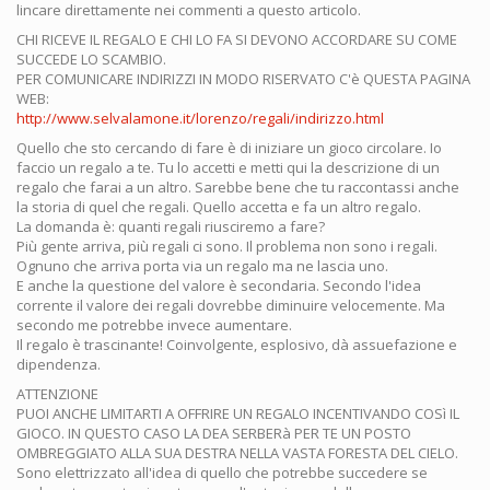
lincare direttamente nei commenti a questo articolo.
CHI RICEVE IL REGALO E CHI LO FA SI DEVONO ACCORDARE SU COME
SUCCEDE LO SCAMBIO.
PER COMUNICARE INDIRIZZI IN MODO RISERVATO C'è QUESTA PAGINA
WEB:
http://www.selvalamone.it/lorenzo/regali/indirizzo.html
Quello che sto cercando di fare è di iniziare un gioco circolare. Io
faccio un regalo a te. Tu lo accetti e metti qui la descrizione di un
regalo che farai a un altro. Sarebbe bene che tu raccontassi anche
la storia di quel che regali. Quello accetta e fa un altro regalo.
La domanda è: quanti regali riusciremo a fare?
Più gente arriva, più regali ci sono. Il problema non sono i regali.
Ognuno che arriva porta via un regalo ma ne lascia uno.
E anche la questione del valore è secondaria. Secondo l'idea
corrente il valore dei regali dovrebbe diminuire velocemente. Ma
secondo me potrebbe invece aumentare.
Il regalo è trascinante! Coinvolgente, esplosivo, dà assuefazione e
dipendenza.
ATTENZIONE
PUOI ANCHE LIMITARTI A OFFRIRE UN REGALO INCENTIVANDO COSì IL
GIOCO. IN QUESTO CASO LA DEA SERBERà PER TE UN POSTO
OMBREGGIATO ALLA SUA DESTRA NELLA VASTA FORESTA DEL CIELO.
Sono elettrizzato all'idea di quello che potrebbe succedere se