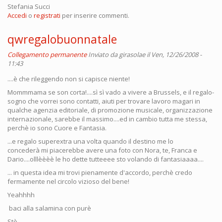
Stefania Succi
Accedi
o
registrati
per inserire commenti.
qwregalobuonnatale
Collegamento permanente
Inviato da
girasolae
il Ven, 12/26/2008 -
11:43
....è che rileggendo non si capisce niente!
Mommmama se son corta!....sì sì vado a vivere a Brussels, e il regalo-
sogno che vorrei sono contatti, aiuti per trovare lavoro magari in
qualche agenzia editoriale, di promozione musicale, organizzazione
internazionale, sarebbe il massimo....ed in cambio tutta me stessa,
perchè io sono Cuore e Fantasia.
...e regalo superextra una volta quando il destino me lo
concederà mi piacerebbe avere una foto con Nora, te, Franca e
Dario....olllèèèè le ho dette tutteeee sto volando di fantasiaaaa....
... in questa idea mi trovi pienamente d'accordo, perchè credo
fermamente nel circolo vizioso del bene!
Yeahhhh
baci alla salamina con purè
Stè