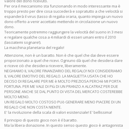
valore del dono ricevuto.
Per ora il meccanismo sta funzionando in modo interessante ma è
troppo presto per dire cosa succederà e sopratutto a che velocità si
espanderà il virus (tasso di regalia oraria, quanto impiega un nuovo
dono offerto a venir accettato mettendo in circolazione un nuovo
dono.
Teoricamente potremmo raggiungere la velocità del suono in 3 mesi
e regalare qualche cosa a 4 miliardi di esseri umani entro il 2010
(lasciatemi sognare!).
La macchina planetaria del regalo!
Attenzione, non è un baratto. Non è che quel che dai deve essere
proporzionato a quel che ricevi. Ogniuno dà quel che desidera dare
e riceve ciò che desidera ricevere, liberamente.
NEGHIAMO IL VALORE FINANZIARIO DEL REGALO! NOI CONSIDERIAMO
IL VALORE EMOTIVO DEL REGALO. LA MAGLIETTA USATA CHE HO
DECISO DI REGALARE PER ME è MOLTO PREZIOSA PERCHè MI PORTA
FORTUNA. PER ME VALE DI PIù DI UN PRANZO A ALCATRAZ PER DUE
PERSONE ANCHE SE DAL PUNTO DI VISTA DEL MERCATO COSTEREBBE
MOLTO MENO.
UN REGALO MOLTO COSTOSO PUò GENERARE MENO PIACERE DI UN
REGALO CHE NON COSTA NIENTE.
E' la rivoluzione della scala di valori esistenziale! E' bellissima!
Il principio di questo gioco non è il baratto.
Ma la libera donazione. In questo senso questo gioco è antagonista