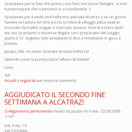
Grazieeee per la foto che prima o poi farò con la tua famiglia....e non
ti preoccupare che ci penserò io a ricordartela :-)
Grazieeee per il week end nella mia adorata Alcatraz e se un giorno
faremo la Factory Art (che poi ho un'idea di villaggio pittur-teatral-
musicale da matti!), magari ci starò più spesso. Direi di esserci quel
we, ma se proprio si dovesse litigare con i preparativi del viaggio
(parto il 13 - biglietto solo andata) te lo dico e rimettiamo in gioco il
premio.
Jacopo, Elle, mi sento Onorata di tanta bellezza!
Splendo come la punta sopra l'albero di Natale!
Love,
Stè
Accedi
o
registrati
per inserire commenti.
AGGIUDICATO IL SECONDO FINE
SETTIMANA A ALCATRAZ!
Collegamento permanente
Inviato da
Jacopo Fo
il Ven, 12/26/2008 -
11:47
DAL 9 ALL'11!
VAI STEFANIA.