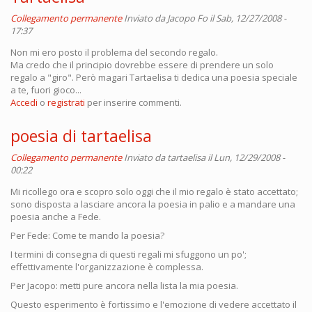
Collegamento permanente
Inviato da
Jacopo Fo
il Sab, 12/27/2008 -
17:37
Non mi ero posto il problema del secondo regalo.
Ma credo che il principio dovrebbe essere di prendere un solo
regalo a "giro". Però magari Tartaelisa ti dedica una poesia speciale
a te, fuori gioco...
Accedi
o
registrati
per inserire commenti.
poesia di tartaelisa
Collegamento permanente
Inviato da
tartaelisa
il Lun, 12/29/2008 -
00:22
Mi ricollego ora e scopro solo oggi che il mio regalo è stato accettato;
sono disposta a lasciare ancora la poesia in palio e a mandare una
poesia anche a Fede.
Per Fede: Come te mando la poesia?
I termini di consegna di questi regali mi sfuggono un po';
effettivamente l'organizzazione è complessa.
Per Jacopo: metti pure ancora nella lista la mia poesia.
Questo esperimento è fortissimo e l'emozione di vedere accettato il