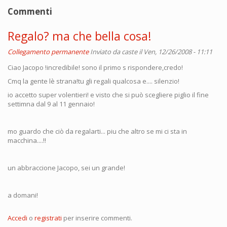
Commenti
Regalo? ma che bella cosa!
Collegamento permanente
Inviato da
caste
il Ven, 12/26/2008 - 11:11
Ciao Jacopo !incredibile! sono il primo s rispondere,credo!
Cmq la gente lè strana!tu gli regali qualcosa e.... silenzio!
io accetto super volentieri! e visto che si può scegliere piglio il fine
settimna dal 9 al 11 gennaio!
mo guardo che ciò da regalarti... piu che altro se mi ci sta in
macchina....!!
un abbraccione Jacopo, sei un grande!
a domani!
Accedi
o
registrati
per inserire commenti.