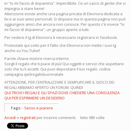
in "Io mi faccio di dopamina". Imperdibile. Ce un sacco di gente che si
impegna a stare bene!
Attenzione esiste anche una pagina privata di Eleonora dedicata a
lei e ai suoi amici personali. Si dispiace ma in questa pagina non può
aggiungere amici che ancora non conosce. Per questo c'è invece "Io
mi faccio di dopamina", un gruppo aperto a tutti.
Per vedere il tg di Eleonora è necessario registrarsi in facebook.
Protestate qui sotto per il fatto che Eleonora non mette i suoi tg
anche su You Tube!!
Parole chiave motore ricerca interno
Scegli il regalo che ti piace di più! Qui oggetti e servizi che aspettano
solo che tu li accetti. Qui puoi depositare il tuo regalo. codice
campagna qw3regalobuonnatale
ATTENZIONE, PER CENTRALIZZARE E SEMPLIFICARE IL GIOCO DEI
REGALI ABBIAMO APERTO UN FORUM. QUINDI
QUI TROVI I REGALI E GLI SPAZI DOVE CHIEDERE UNA CONSULENZA
QUI PER ESPRIMERE UN DESIDERIO
Tags:
Sesso e piacere
Accedi
o
registrati
per inserire commenti.
letto 985 volte