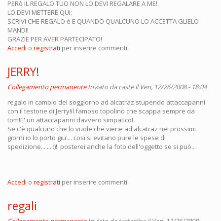
PERò IL REGALO TUO NON LO DEVI REGALARE A ME!
LO DEVI METTERE QUI:
SCRIVI CHE REGALO è E QUANDO QUALCUNO LO ACCETTA GLIELO
MANDI!
GRAZIE PER AVER PARTECIPATO!
Accedi
o
registrati
per inserire commenti.
JERRY!
Collegamento permanente
Inviato da
caste
il Ven, 12/26/2008 - 18:04
regalo in cambio del soggiorno ad alcatraz stupendo attaccapanni
con il testone di Jerry!il famoso topolino che scappa sempre da
tom!E' un attaccapanni davvero simpatico!
Se c'è qualcuno che lo vuole che viene ad alcatraz nei prossimi
giorni io lo porto giu'... cosi si evitano pure le spese di
spedizione........:)! posterei anche la foto dell'oggetto se si può...
Accedi
o
registrati
per inserire commenti.
regali