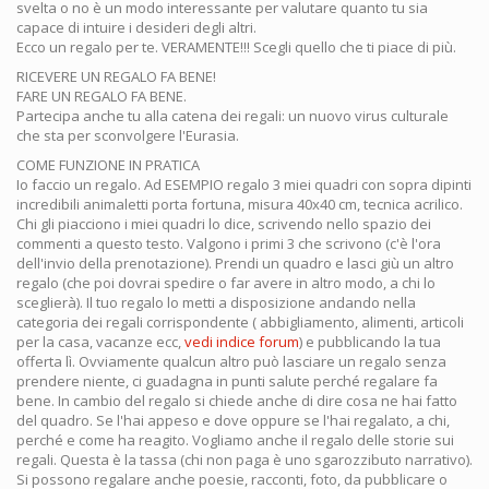
svelta o no è un modo interessante per valutare quanto tu sia
capace di intuire i desideri degli altri.
Ecco un regalo per te. VERAMENTE!!! Scegli quello che ti piace di più.
RICEVERE UN REGALO FA BENE!
FARE UN REGALO FA BENE.
Partecipa anche tu alla catena dei regali: un nuovo virus culturale
che sta per sconvolgere l'Eurasia.
COME FUNZIONE IN PRATICA
Io faccio un regalo. Ad ESEMPIO regalo 3 miei quadri con sopra dipinti
incredibili animaletti porta fortuna, misura 40x40 cm, tecnica acrilico.
Chi gli piacciono i miei quadri lo dice, scrivendo nello spazio dei
commenti a questo testo. Valgono i primi 3 che scrivono (c'è l'ora
dell'invio della prenotazione). Prendi un quadro e lasci giù un altro
regalo (che poi dovrai spedire o far avere in altro modo, a chi lo
sceglierà). Il tuo regalo lo metti a disposizione andando nella
categoria dei regali corrispondente ( abbigliamento, alimenti, articoli
per la casa, vacanze ecc,
vedi indice forum
) e pubblicando la tua
offerta lì. Ovviamente qualcun altro può lasciare un regalo senza
prendere niente, ci guadagna in punti salute perché regalare fa
bene. In cambio del regalo si chiede anche di dire cosa ne hai fatto
del quadro. Se l'hai appeso e dove oppure se l'hai regalato, a chi,
perché e come ha reagito. Vogliamo anche il regalo delle storie sui
regali. Questa è la tassa (chi non paga è uno sgarozzibuto narrativo).
Si possono regalare anche poesie, racconti, foto, da pubblicare o