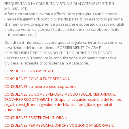
FREQUENTANO LA COMUNITA' VIRTUALE DI ALCATRAZ (20 SITI E 4
MAILING LIST).
Infatti tutti saranno invitati a offrirti il loro consiglio. Quindi otterrai
una vasta gamma di punti di vista da parte di un esercito di persone
che hanno avuto esperienze pazzesche e superato disastri indicibili
e toccato vertici esistenziali fantastici (sennò non sarebbero finite
qui, ovviamente…).
Quindi se ti interessa ricevere questo regalo scrivi un testo con una
descrizione del tuo problema: POSSIBILMENTE CHIARA E
COMPRENSIBILE SPECIFICANDO CHE TIPO DI RISPOSTA DESIDERI.
Per rendere più semplice la consultazione e abbiamo pensato di
dividere le richieste di consulenza in 9 categorie.
CONSULENZE SENTIMENTALI.
CONSULENZE CONSULENZE SESSUALI.
CONSULENZE su lavoro e disoccupazione.
CONSULENZE SU COME SPENDERE MEGLIO I SOLDI, RISPARMIARE
TROVARE PRODOTTI GRATIS. Gruppi di acquisto, scambio del tempo,
regali, consigli per la gestione del bilancio famigliare, gruppi di
autoaiuto..
CONSULENZE ESISTENZIALI GLOBALI.
CONSULENZE PER ASSOCIAZIONI CHE VOGLIONO MIGLIORARE IL