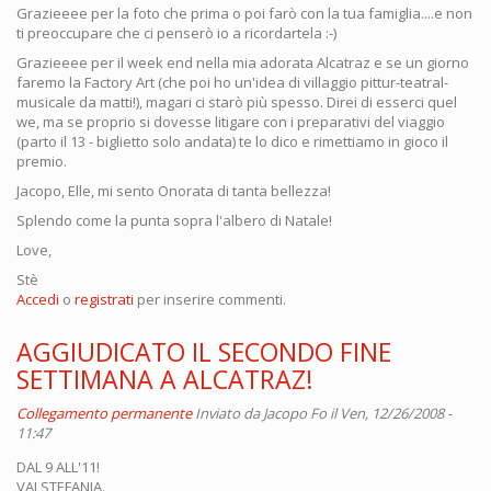
Grazieeee per la foto che prima o poi farò con la tua famiglia....e non
ti preoccupare che ci penserò io a ricordartela :-)
Grazieeee per il week end nella mia adorata Alcatraz e se un giorno
faremo la Factory Art (che poi ho un'idea di villaggio pittur-teatral-
musicale da matti!), magari ci starò più spesso. Direi di esserci quel
we, ma se proprio si dovesse litigare con i preparativi del viaggio
(parto il 13 - biglietto solo andata) te lo dico e rimettiamo in gioco il
premio.
Jacopo, Elle, mi sento Onorata di tanta bellezza!
Splendo come la punta sopra l'albero di Natale!
Love,
Stè
Accedi
o
registrati
per inserire commenti.
AGGIUDICATO IL SECONDO FINE
SETTIMANA A ALCATRAZ!
Collegamento permanente
Inviato da
Jacopo Fo
il Ven, 12/26/2008 -
11:47
DAL 9 ALL'11!
VAI STEFANIA.