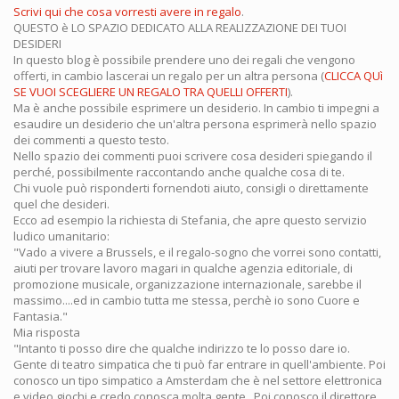
Scrivi qui che cosa vorresti avere in regalo
.
QUESTO è LO SPAZIO DEDICATO ALLA REALIZZAZIONE DEI TUOI
DESIDERI
In questo blog è possibile prendere uno dei regali che vengono
offerti, in cambio lascerai un regalo per un altra persona (
CLICCA QUì
SE VUOI SCEGLIERE UN REGALO TRA QUELLI OFFERTI
).
Ma è anche possibile esprimere un desiderio. In cambio ti impegni a
esaudire un desiderio che un'altra persona esprimerà nello spazio
dei commenti a questo testo.
Nello spazio dei commenti puoi scrivere cosa desideri spiegando il
perché, possibilmente raccontando anche qualche cosa di te.
Chi vuole può risponderti fornendoti aiuto, consigli o direttamente
quel che desideri.
Ecco ad esempio la richiesta di Stefania, che apre questo servizio
ludico umanitario:
"Vado a vivere a Brussels, e il regalo-sogno che vorrei sono contatti,
aiuti per trovare lavoro magari in qualche agenzia editoriale, di
promozione musicale, organizzazione internazionale, sarebbe il
massimo....ed in cambio tutta me stessa, perchè io sono Cuore e
Fantasia."
Mia risposta
"Intanto ti posso dire che qualche indirizzo te lo posso dare io.
Gente di teatro simpatica che ti può far entrare in quell'ambiente. Poi
conosco un tipo simpatico a Amsterdam che è nel settore elettronica
e video giochi e credo conosca molta gente...Poi conosco il direttore