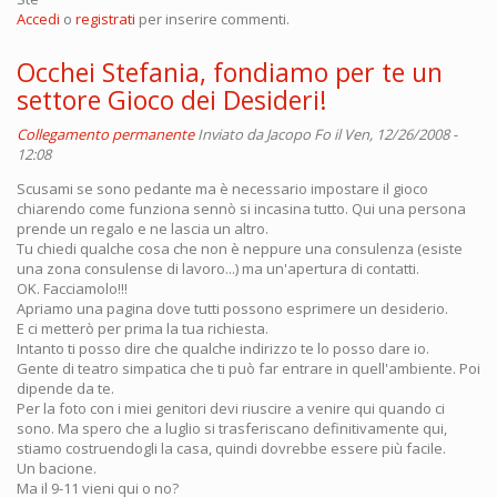
Accedi
o
registrati
per inserire commenti.
Occhei Stefania, fondiamo per te un
settore Gioco dei Desideri!
Collegamento permanente
Inviato da
Jacopo Fo
il Ven, 12/26/2008 -
12:08
Scusami se sono pedante ma è necessario impostare il gioco
chiarendo come funziona sennò si incasina tutto. Qui una persona
prende un regalo e ne lascia un altro.
Tu chiedi qualche cosa che non è neppure una consulenza (esiste
una zona consulense di lavoro...) ma un'apertura di contatti.
OK. Facciamolo!!!
Apriamo una pagina dove tutti possono esprimere un desiderio.
E ci metterò per prima la tua richiesta.
Intanto ti posso dire che qualche indirizzo te lo posso dare io.
Gente di teatro simpatica che ti può far entrare in quell'ambiente. Poi
dipende da te.
Per la foto con i miei genitori devi riuscire a venire qui quando ci
sono. Ma spero che a luglio si trasferiscano definitivamente qui,
stiamo costruendogli la casa, quindi dovrebbe essere più facile.
Un bacione.
Ma il 9-11 vieni qui o no?