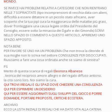
MONDO.
SE INVECE HAI PROBLEMI RELATIVI A CATEGORIE CHE NON RIENTRANO
NELLE 7 SOPRACITATE (tipo incomprensioni di vecchia data con alieni,
difficoltà a essere dittatore in un piccolo stato africano, aver
scoperto che la tua pipì cura la maggioranza delle malattie più gravi,
dover fronteggiare una causa legale ordita dal Presidente del
Consiglio, essere sotto la minaccia dei Dgahr e dei Gmondx) SCRIVI
NELLO SPAZIO DI COMMENTO A QUESTO ARTICOLO, APRIREMO UNO
SPAZIO APPOSITO.
NOTA BENE
PER FAVORE SE UNO HA UN PROBLEMA Che non trova la clitoride di
sua moglie non lo scriva nel settore CONSULENZE PER DISOCCUPATI.
Riusciamo a fare una cosa ordinata anche se siamo di sinistra?
PS
Merito di questa scarica di regali
Eleonora Albanese
, teorica del reciproco amore allegro e del regalo diffuso anticrisi.
la crisi sono loro. Noi siamo la cura.
QUI TROVI I REGALI E GLI SPAZI DOVE CHIEDERE UNA CONSULENZA
QUI PER ESPRIMERE UN DESIDERIO
QUI PER ESSERE AGGIORNATI SUGLI SVILUPPI DEL GIOCO E PORRE
DOMANDE, PORTARE PROPOSTE, CRITICHE ECCETERA.
ARCHIVIO
ECCO LA LISTA INIZIALE DI REGALI CHE HA DATO VITA ALLA CATENA.