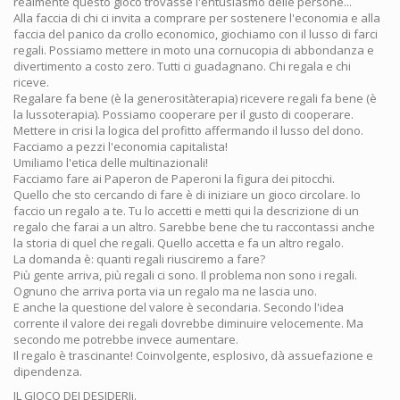
realmente questo gioco trovasse l'entusiasmo delle persone...
Alla faccia di chi ci invita a comprare per sostenere l'economia e alla
faccia del panico da crollo economico, giochiamo con il lusso di farci
regali. Possiamo mettere in moto una cornucopia di abbondanza e
divertimento a costo zero. Tutti ci guadagnano. Chi regala e chi
riceve.
Regalare fa bene (è la generositàterapia) ricevere regali fa bene (è
la lussoterapia). Possiamo cooperare per il gusto di cooperare.
Mettere in crisi la logica del profitto affermando il lusso del dono.
Facciamo a pezzi l'economia capitalista!
Umiliamo l'etica delle multinazionali!
Facciamo fare ai Paperon de Paperoni la figura dei pitocchi.
Quello che sto cercando di fare è di iniziare un gioco circolare. Io
faccio un regalo a te. Tu lo accetti e metti qui la descrizione di un
regalo che farai a un altro. Sarebbe bene che tu raccontassi anche
la storia di quel che regali. Quello accetta e fa un altro regalo.
La domanda è: quanti regali riusciremo a fare?
Più gente arriva, più regali ci sono. Il problema non sono i regali.
Ognuno che arriva porta via un regalo ma ne lascia uno.
E anche la questione del valore è secondaria. Secondo l'idea
corrente il valore dei regali dovrebbe diminuire velocemente. Ma
secondo me potrebbe invece aumentare.
Il regalo è trascinante! Coinvolgente, esplosivo, dà assuefazione e
dipendenza.
IL GIOCO DEI DESIDERIi.