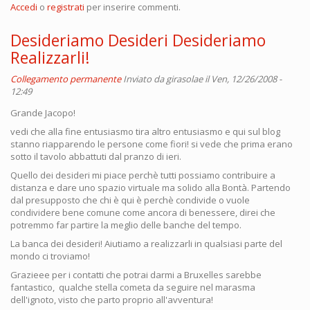
Accedi
o
registrati
per inserire commenti.
Desideriamo Desideri Desideriamo
Realizzarli!
Collegamento permanente
Inviato da
girasolae
il Ven, 12/26/2008 -
12:49
Grande Jacopo!
vedi che alla fine entusiasmo tira altro entusiasmo e qui sul blog
stanno riapparendo le persone come fiori! si vede che prima erano
sotto il tavolo abbattuti dal pranzo di ieri.
Quello dei desideri mi piace perchè tutti possiamo contribuire a
distanza e dare uno spazio virtuale ma solido alla Bontà. Partendo
dal presupposto che chi è qui è perchè condivide o vuole
condividere bene comune come ancora di benessere, direi che
potremmo far partire la meglio delle banche del tempo.
La banca dei desideri! Aiutiamo a realizzarli in qualsiasi parte del
mondo ci troviamo!
Grazieee per i contatti che potrai darmi a Bruxelles sarebbe
fantastico, qualche stella cometa da seguire nel marasma
dell'ignoto, visto che parto proprio all'avventura!