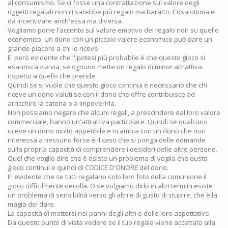
al consumismo. Se ci fosse una contrattazione sul valore degli
oggetti regalati non ci sarebbe più regalo ma baratto. Cosa ottima e
da incentivare anch'essa ma diversa.
Vogliamo porre l'accento sul valore emotivo del regalo non su quello
economico. Un dono con un piccolo valore economico può dare un
grande piacere a chi lo riceve.
E' però evidente che l'ipotesi più probabile è che questo gioco si
esaurisca via via, se ognuno mette un regalo di minor attrattiva
rispetto a quello che prende.
Quindi se si vuole che questo gioco continui è necessario che chi
riceve un dono valuti se con il dono che offre contribuisce ad
arricchire la catena o a impoverirla.
Non possiamo negare che alcuni regali, a prescindere dal loro valore
commerciale, hanno un'attrattiva particolare. Quindi se qualcuno
riceve un dono molto appetibile e ricambia con un dono che non
interessa a nessuno forse è il caso che si ponga delle domande
sulla propria capacità di comprendere i desideri delle altre persone.
Quel che voglio dire che è esiste un problema di voglia che qusto
gioco continui e quindi di CODICE D'ONORE del dono.
E' evidente che se tutti regalano solo loro foto della comunione il
gioco difficilmente decolla. O se volgiamo dirlo in altri termini esiste
un problema di sensibilità verso gli altri e di gusto di stupire, che è la
magia del dare.
La capacità di mettersi nei panni degli altri e delle loro aspettative.
Da questo punto di vista vedere se il tuo regalo viene accettato alla