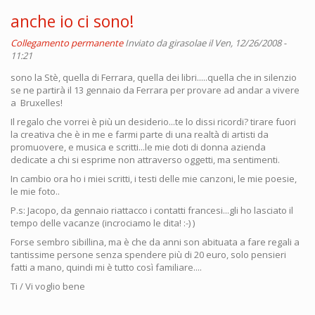
anche io ci sono!
Collegamento permanente
Inviato da
girasolae
il Ven, 12/26/2008 -
11:21
sono la Stè, quella di Ferrara, quella dei libri.....quella che in silenzio
se ne partirà il 13 gennaio da Ferrara per provare ad andar a vivere
a Bruxelles!
Il regalo che vorrei è più un desiderio...te lo dissi ricordi? tirare fuori
la creativa che è in me e farmi parte di una realtà di artisti da
promuovere, e musica e scritti...le mie doti di donna azienda
dedicate a chi si esprime non attraverso oggetti, ma sentimenti.
In cambio ora ho i miei scritti, i testi delle mie canzoni, le mie poesie,
le mie foto..
P.s: Jacopo, da gennaio riattacco i contatti francesi...gli ho lasciato il
tempo delle vacanze (incrociamo le dita! :-) )
Forse sembro sibillina, ma è che da anni son abituata a fare regali a
tantissime persone senza spendere più di 20 euro, solo pensieri
fatti a mano, quindi mi è tutto così familiare....
Ti / Vi voglio bene