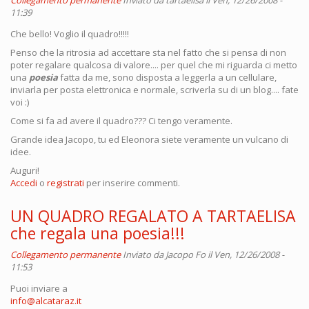
Collegamento permanente
Inviato da
tartaelisa
il Ven, 12/26/2008 -
11:39
Che bello! Voglio il quadro!!!!!
Penso che la ritrosia ad accettare sta nel fatto che si pensa di non
poter regalare qualcosa di valore.... per quel che mi riguarda ci metto
una
poesia
fatta da me, sono disposta a leggerla a un cellulare,
inviarla per posta elettronica e normale, scriverla su di un blog.... fate
voi :)
Come si fa ad avere il quadro??? Ci tengo veramente.
Grande idea Jacopo, tu ed Eleonora siete veramente un vulcano di
idee.
Auguri!
Accedi
o
registrati
per inserire commenti.
UN QUADRO REGALATO A TARTAELISA
che regala una poesia!!!
Collegamento permanente
Inviato da
Jacopo Fo
il Ven, 12/26/2008 -
11:53
Puoi inviare a
info@alcataraz.it