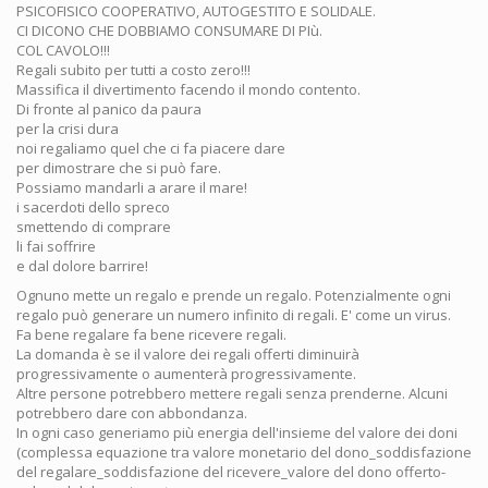
PSICOFISICO COOPERATIVO, AUTOGESTITO E SOLIDALE.
CI DICONO CHE DOBBIAMO CONSUMARE DI PIù.
COL CAVOLO!!!
Regali subito per tutti a costo zero!!!
Massifica il divertimento facendo il mondo contento.
Di fronte al panico da paura
per la crisi dura
noi regaliamo quel che ci fa piacere dare
per dimostrare che si può fare.
Possiamo mandarli a arare il mare!
i sacerdoti dello spreco
smettendo di comprare
li fai soffrire
e dal dolore barrire!
Ognuno mette un regalo e prende un regalo. Potenzialmente ogni
regalo può generare un numero infinito di regali. E' come un virus.
Fa bene regalare fa bene ricevere regali.
La domanda è se il valore dei regali offerti diminuirà
progressivamente o aumenterà progressivamente.
Altre persone potrebbero mettere regali senza prenderne. Alcuni
potrebbero dare con abbondanza.
In ogni caso generiamo più energia dell'insieme del valore dei doni
(complessa equazione tra valore monetario del dono_soddisfazione
del regalare_soddisfazione del ricevere_valore del dono offerto-