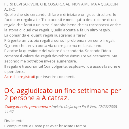
PERò DEVI SCRIVERE CHE COSA REGALI. NON A ME. MA A QUALCUN
ALTRO.
Quello che sto cercando di fare è di iniziare un gioco circolare. Io
faccio un regalo a te. Tu lo accetti e metti qui la descrizione di un
regalo che farai a un altro. Sarebbe bene che tu raccontassi anche
la storia di quel che regali. Quello accetta e fa un altro regalo.
La domanda è: quanti regali riusciremo a fare?
Più gente arriva, più regali ci sono. Il problema non sono i regali.
Ognuno che arriva porta via un regalo ma ne lascia uno.
E anche la questione del valore è secondaria. Secondo l'idea
corrente il valore dei regali dovrebbe diminuire velocemente. Ma
secondo me potrebbe invece aumentare.
Il regalo è trascinante! Coinvolgente, esplosivo, dà assuefazione e
dipendenza.
Accedi
o
registrati
per inserire commenti.
OK, aggiudicato un fine settimana per
2 persone a Alcatraz!
Collegamento permanente
Inviato da
Jacopo Fo
il Ven, 12/26/2008 -
11:37
Finalmente!
E complimenti a Caste per aver bruciato i tempi.