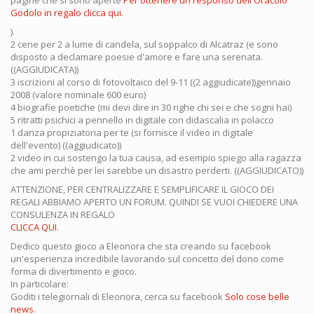
pagine che si sono aperte
Per ottenere un responso dell'Oracolo
Godolo in regalo clicca qui.
).
2 cene per 2 a lume di candela, sul soppalco di Alcatraz (e sono
disposto a declamare poesie d'amore e fare una serenata.
((AGGIUDICATA))
3 iscrizioni al corso di fotovoltaico del 9-11 ((2 aggiudicate))gennaio
2008 (valore nominale 600 euro)
4 biografie poetiche (mi devi dire in 30 righe chi sei e che sogni hai)
5 ritratti psichici a pennello in digitale con didascalia in polacco
1 danza propiziatoria per te (si fornisce il video in digitale
dell'evento) ((aggiudicato))
2 video in cui sostengo la tua causa, ad esempio spiego alla ragazza
che ami perchè per lei sarebbe un disastro perderti. ((AGGIUDICATO))
ATTENZIONE, PER CENTRALIZZARE E SEMPLIFICARE IL GIOCO DEI
REGALI ABBIAMO APERTO UN FORUM. QUINDI SE VUOI CHIEDERE UNA
CONSULENZA IN REGALO
CLICCA QUI.
Dedico questo gioco a Eleonora che sta creando su facebook
un'esperienza incredibile lavorando sul concetto del dono come
forma di divertimento e gioco.
In particolare:
Goditi i telegiornali di Eleonora, cerca su facebook
Solo cose belle
news.