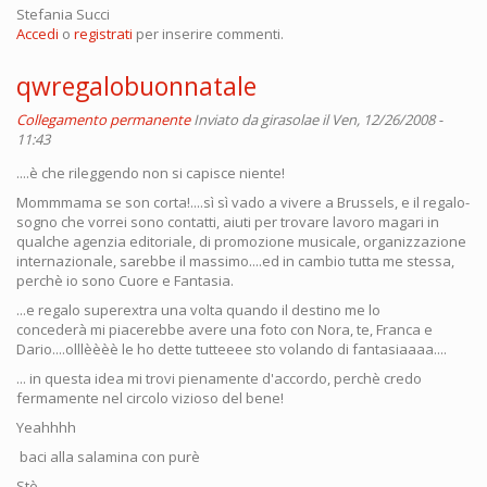
Stefania Succi
Accedi
o
registrati
per inserire commenti.
qwregalobuonnatale
Collegamento permanente
Inviato da
girasolae
il Ven, 12/26/2008 -
11:43
....è che rileggendo non si capisce niente!
Mommmama se son corta!....sì sì vado a vivere a Brussels, e il regalo-
sogno che vorrei sono contatti, aiuti per trovare lavoro magari in
qualche agenzia editoriale, di promozione musicale, organizzazione
internazionale, sarebbe il massimo....ed in cambio tutta me stessa,
perchè io sono Cuore e Fantasia.
...e regalo superextra una volta quando il destino me lo
concederà mi piacerebbe avere una foto con Nora, te, Franca e
Dario....olllèèèè le ho dette tutteeee sto volando di fantasiaaaa....
... in questa idea mi trovi pienamente d'accordo, perchè credo
fermamente nel circolo vizioso del bene!
Yeahhhh
baci alla salamina con purè
Stè