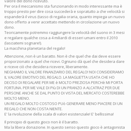
valore del dono ricevuto.
Per ora il meccanismo sta funzionando in modo interessante ma è
troppo presto per dire cosa succederà e sopratutto a che velocità si
espanderà il virus (tasso di regalia oraria, quanto impiega un nuovo
dono offerto a venir accettato mettendo in circolazione un nuovo
dono.
Teoricamente potremmo raggiungere la velocità del suono in 3 mesi
e regalare qualche cosa a 4 miliardi di esseri umani entro il 2010
(lasciatemi sognare!).
La macchina planetaria del regalo!
Attenzione, non è un baratto. Non è che quel che dai deve essere
proporzionato a quel che ricevi. Ogniuno dà quel che desidera dare
e riceve ciò che desidera ricevere, liberamente.
NEGHIAMO IL VALORE FINANZIARIO DEL REGALO! NOI CONSIDERIAMO
IL VALORE EMOTIVO DEL REGALO. LA MAGLIETTA USATA CHE HO
DECISO DI REGALARE PER ME è MOLTO PREZIOSA PERCHè MI PORTA
FORTUNA. PER ME VALE DI PIù DI UN PRANZO A ALCATRAZ PER DUE
PERSONE ANCHE SE DAL PUNTO DI VISTA DEL MERCATO COSTEREBBE
MOLTO MENO.
UN REGALO MOLTO COSTOSO PUò GENERARE MENO PIACERE DI UN
REGALO CHE NON COSTA NIENTE.
E' la rivoluzione della scala di valori esistenziale! E' bellissima!
Il principio di questo gioco non è il baratto.
Ma la libera donazione. In questo senso questo gioco è antagonista