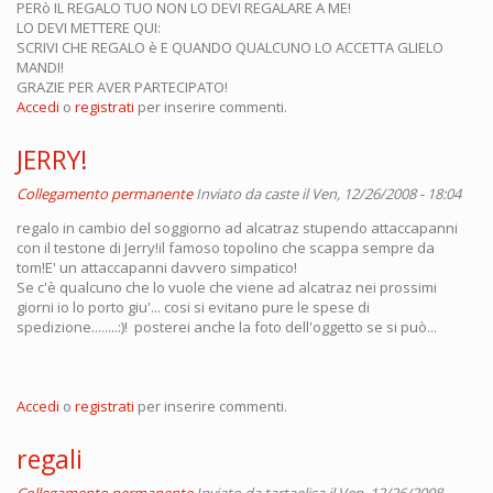
PERò IL REGALO TUO NON LO DEVI REGALARE A ME!
LO DEVI METTERE QUI:
SCRIVI CHE REGALO è E QUANDO QUALCUNO LO ACCETTA GLIELO
MANDI!
GRAZIE PER AVER PARTECIPATO!
Accedi
o
registrati
per inserire commenti.
JERRY!
Collegamento permanente
Inviato da
caste
il Ven, 12/26/2008 - 18:04
regalo in cambio del soggiorno ad alcatraz stupendo attaccapanni
con il testone di Jerry!il famoso topolino che scappa sempre da
tom!E' un attaccapanni davvero simpatico!
Se c'è qualcuno che lo vuole che viene ad alcatraz nei prossimi
giorni io lo porto giu'... cosi si evitano pure le spese di
spedizione........:)! posterei anche la foto dell'oggetto se si può...
Accedi
o
registrati
per inserire commenti.
regali