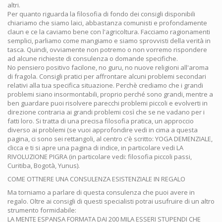
altri.
Per quanto riguarda la filosofia di fondo dei consigli disponibili
chiariamo che siamo laici, abbastanza comunisti e profondamente
claun e ce la caviamo bene con l'agricoltura. Facciamo ragionamenti
semplici, parliamo come mangiamo e siamo sprovvisti della verità in
tasca. Quindi, ovviamente non potremo o non vorremo rispondere
ad alcune richieste di consulenza o domande specifiche.
No pensiero positivo facilone, no guru, no nuove religioni all'aroma
di fragola. Consigli pratici per affrontare alcuni problemi secondari
relativi alla tua specifica situazione. Perchè crediamo che i grandi
problemi siano insormontabili, proprio perché sono grandi, mentre a
ben guardare puoi risolvere parecchi problemi piccoli e evolverti in
direzione contraria ai grandi problemi così che se ne vadano per i
fatti loro. Si tratta di una precisa filosofia pratica, un approccio
diverso ai problemi (se vuoi approfondire vedi in cima a questa
pagina, ci sono sei rettangoli, al centro c'è scritto: YOGA DEMENZIALE,
clicca e ti si apre una pagina di indice, in particolare vedi LA
RIVOLUZIONE PIGRA (in particolare vedi: filosofia piccoli passi,
Curitiba, Bogotà, Yunus).
COME OTTNERE UNA CONSULENZA ESISTENZIALE IN REGALO
Ma torniamo a parlare di questa consulenza che puoi avere in
regalo. Oltre ai consigli di questi specialisti potrai usufruire di un altro
strumento formidabile:
LA MENTE ESPANSA FORMATA DAI 200 MILA ESSERI STUPENDI CHE