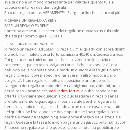
svelta o no è un modo interessante per valutare quanto tu sia
capace di intuire i desideri degli altri.
Ecco un regalo per te. VERAMENTE!!! Scegli quello che ti piace di più.
RICEVERE UN REGALO FA BENE!
FARE UN REGALO FA BENE.
Partecipa anche tu alla catena dei regali: un nuovo virus culturale
che sta per sconvolgere l'Eurasia.
COME FUNZIONE IN PRATICA
Io faccio un regalo. Ad ESEMPIO regalo 3 miei quadri con sopra dipinti
incredibili animaletti porta fortuna, misura 40x40 cm, tecnica acrilico.
Chi gli piacciono i miei quadri lo dice, scrivendo nello spazio dei
commenti a questo testo. Valgono i primi 3 che scrivono (c'è l'ora
dell'invio della prenotazione). Prendi un quadro e lasci giù un altro
regalo (che poi dovrai spedire o far avere in altro modo, a chi lo
sceglierà). Il tuo regalo lo metti a disposizione andando nella
categoria dei regali corrispondente ( abbigliamento, alimenti, articoli
per la casa, vacanze ecc,
vedi indice forum
) e pubblicando la tua
offerta lì. Ovviamente qualcun altro può lasciare un regalo senza
prendere niente, ci guadagna in punti salute perché regalare fa
bene. In cambio del regalo si chiede anche di dire cosa ne hai fatto
del quadro. Se l'hai appeso e dove oppure se l'hai regalato, a chi,
perché e come ha reagito. Vogliamo anche il regalo delle storie sui
regali. Questa è la tassa (chi non paga è uno sgarozzibuto narrativo).
Si possono regalare anche poesie, racconti, foto, da pubblicare o