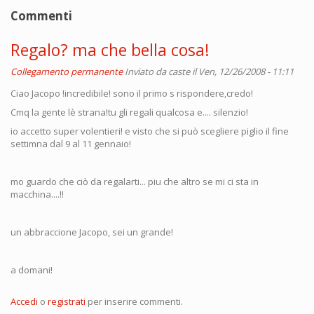
Commenti
Regalo? ma che bella cosa!
Collegamento permanente
Inviato da
caste
il Ven, 12/26/2008 - 11:11
Ciao Jacopo !incredibile! sono il primo s rispondere,credo!
Cmq la gente lè strana!tu gli regali qualcosa e.... silenzio!
io accetto super volentieri! e visto che si può scegliere piglio il fine
settimna dal 9 al 11 gennaio!
mo guardo che ciò da regalarti... piu che altro se mi ci sta in
macchina....!!
un abbraccione Jacopo, sei un grande!
a domani!
Accedi
o
registrati
per inserire commenti.