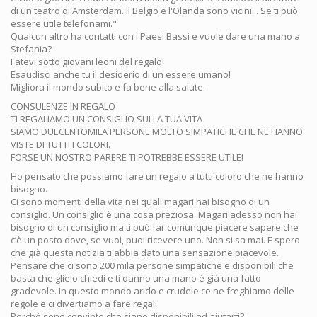
di un teatro di Amsterdam. Il Belgio e l'Olanda sono vicini... Se ti può
essere utile telefonami."
Qualcun altro ha contatti con i Paesi Bassi e vuole dare una mano a
Stefania?
Fatevi sotto giovani leoni del regalo!
Esaudisci anche tu il desiderio di un essere umano!
Migliora il mondo subito e fa bene alla salute.
CONSULENZE IN REGALO
TI REGALIAMO UN CONSIGLIO SULLA TUA VITA
SIAMO DUECENTOMILA PERSONE MOLTO SIMPATICHE CHE NE HANNO
VISTE DI TUTTI I COLORI.
FORSE UN NOSTRO PARERE TI POTREBBE ESSERE UTILE!
Ho pensato che possiamo fare un regalo a tutti coloro che ne hanno
bisogno.
Ci sono momenti della vita nei quali magari hai bisogno di un
consiglio. Un consiglio è una cosa preziosa. Magari adesso non hai
bisogno di un consiglio ma ti può far comunque piacere sapere che
c’è un posto dove, se vuoi, puoi ricevere uno. Non si sa mai. E spero
che già questa notizia ti abbia dato una sensazione piacevole.
Pensare che ci sono 200 mila persone simpatiche e disponibili che
basta che glielo chiedi e ti danno una mano è già una fatto
gradevole. In questo mondo arido e crudele ce ne freghiamo delle
regole e ci divertiamo a fare regali.
Perché sono convinto che siano disponibili ad aiutarti?