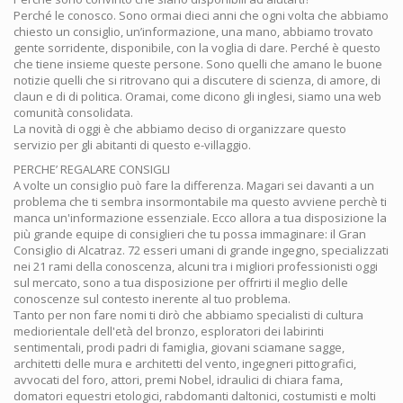
Perché le conosco. Sono ormai dieci anni che ogni volta che abbiamo
chiesto un consiglio, un’informazione, una mano, abbiamo trovato
gente sorridente, disponibile, con la voglia di dare. Perché è questo
che tiene insieme queste persone. Sono quelli che amano le buone
notizie quelli che si ritrovano qui a discutere di scienza, di amore, di
claun e di di politica. Oramai, come dicono gli inglesi, siamo una web
comunità consolidata.
La novità di oggi è che abbiamo deciso di organizzare questo
servizio per gli abitanti di questo e-villaggio.
PERCHE’ REGALARE CONSIGLI
A volte un consiglio può fare la differenza. Magari sei davanti a un
problema che ti sembra insormontabile ma questo avviene perchè ti
manca un'informazione essenziale. Ecco allora a tua disposizione la
più grande equipe di consiglieri che tu possa immaginare: il Gran
Consiglio di Alcatraz. 72 esseri umani di grande ingegno, specializzati
nei 21 rami della conoscenza, alcuni tra i migliori professionisti oggi
sul mercato, sono a tua disposizione per offrirti il meglio delle
conoscenze sul contesto inerente al tuo problema.
Tanto per non fare nomi ti dirò che abbiamo specialisti di cultura
mediorientale dell'età del bronzo, esploratori dei labirinti
sentimentali, prodi padri di famiglia, giovani sciamane sagge,
architetti delle mura e architetti del vento, ingegneri pittografici,
avvocati del foro, attori, premi Nobel, idraulici di chiara fama,
domatori equestri etologici, rabdomanti daltonici, costumisti e molti