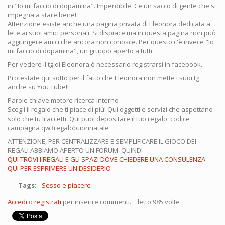
in "Io mi faccio di dopamina". Imperdibile. Ce un sacco di gente che si
impegna a stare bene!
Attenzione esiste anche una pagina privata di Eleonora dedicata a
lei e ai suoi amici personali. Si dispiace ma in questa pagina non può
aggiungere amici che ancora non conosce. Per questo c'è invece "Io
mi faccio di dopamina", un gruppo aperto a tutti.
Per vedere il tg di Eleonora è necessario registrarsi in facebook.
Protestate qui sotto per il fatto che Eleonora non mette i suoi tg
anche su You Tube!!
Parole chiave motore ricerca interno
Scegli il regalo che ti piace di più! Qui oggetti e servizi che aspettano
solo che tu li accetti. Qui puoi depositare il tuo regalo. codice
campagna qw3regalobuonnatale
ATTENZIONE, PER CENTRALIZZARE E SEMPLIFICARE IL GIOCO DEI
REGALI ABBIAMO APERTO UN FORUM. QUINDI
QUI TROVI I REGALI E GLI SPAZI DOVE CHIEDERE UNA CONSULENZA
QUI PER ESPRIMERE UN DESIDERIO
Tags:
Sesso e piacere
Accedi
o
registrati
per inserire commenti.
letto 985 volte