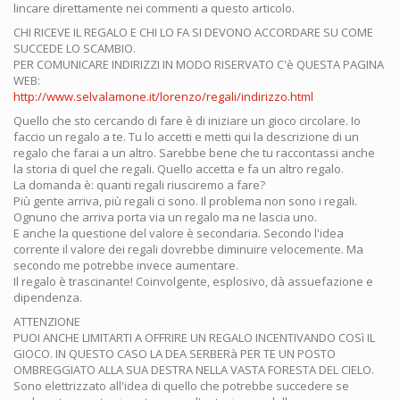
lincare direttamente nei commenti a questo articolo.
CHI RICEVE IL REGALO E CHI LO FA SI DEVONO ACCORDARE SU COME
SUCCEDE LO SCAMBIO.
PER COMUNICARE INDIRIZZI IN MODO RISERVATO C'è QUESTA PAGINA
WEB:
http://www.selvalamone.it/lorenzo/regali/indirizzo.html
Quello che sto cercando di fare è di iniziare un gioco circolare. Io
faccio un regalo a te. Tu lo accetti e metti qui la descrizione di un
regalo che farai a un altro. Sarebbe bene che tu raccontassi anche
la storia di quel che regali. Quello accetta e fa un altro regalo.
La domanda è: quanti regali riusciremo a fare?
Più gente arriva, più regali ci sono. Il problema non sono i regali.
Ognuno che arriva porta via un regalo ma ne lascia uno.
E anche la questione del valore è secondaria. Secondo l'idea
corrente il valore dei regali dovrebbe diminuire velocemente. Ma
secondo me potrebbe invece aumentare.
Il regalo è trascinante! Coinvolgente, esplosivo, dà assuefazione e
dipendenza.
ATTENZIONE
PUOI ANCHE LIMITARTI A OFFRIRE UN REGALO INCENTIVANDO COSì IL
GIOCO. IN QUESTO CASO LA DEA SERBERà PER TE UN POSTO
OMBREGGIATO ALLA SUA DESTRA NELLA VASTA FORESTA DEL CIELO.
Sono elettrizzato all'idea di quello che potrebbe succedere se