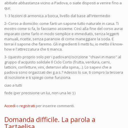
abitiate abbastanza vicino a Padova, o siate disposti a venire fino a
qui:
1- 3 lezioni di armonica a bocca, livello dal base all'intermedio
2- Corso a domicilio: come farti un sapone tutto naturale in casa. Ti
mostro come si fa, lo facciamo assieme. Così alla fine del corso avrai
imparato come farlo in modo semplice e immediato, senza leggerti
manuali, ricette, senza paranoie di come maneggiare la soda. E
terrai il sapone che faremo. Gli ingredienti li metti tu, io metto il know-
how e l'attrezzatura che ti manca.
3- (questo proprio solo per i padovani) Iscrizione "chiavi in mano" al
gruppo d'acquisto solidale Il Ciclo Corto (frutta, verdura, carni,
latticini, confetture, vini, detersivi alla spina,...). Lo sapevi che a
padova sono orgaizzati dei g.a.s.? Adesso lo sai, ti compro la tessera
di iscrizione e ti spiego come funziona.
ciao a tutti
fede (per precisione un lui, non una lei :) )
Accedi
o
registrati
per inserire commenti.
Domanda difficile. La parola a
Tartaelisa