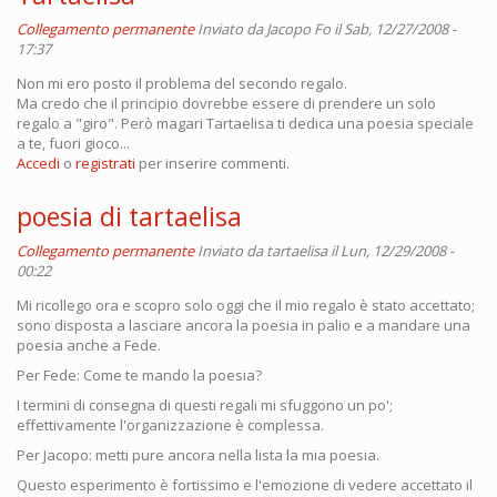
Collegamento permanente
Inviato da
Jacopo Fo
il Sab, 12/27/2008 -
17:37
Non mi ero posto il problema del secondo regalo.
Ma credo che il principio dovrebbe essere di prendere un solo
regalo a "giro". Però magari Tartaelisa ti dedica una poesia speciale
a te, fuori gioco...
Accedi
o
registrati
per inserire commenti.
poesia di tartaelisa
Collegamento permanente
Inviato da
tartaelisa
il Lun, 12/29/2008 -
00:22
Mi ricollego ora e scopro solo oggi che il mio regalo è stato accettato;
sono disposta a lasciare ancora la poesia in palio e a mandare una
poesia anche a Fede.
Per Fede: Come te mando la poesia?
I termini di consegna di questi regali mi sfuggono un po';
effettivamente l'organizzazione è complessa.
Per Jacopo: metti pure ancora nella lista la mia poesia.
Questo esperimento è fortissimo e l'emozione di vedere accettato il