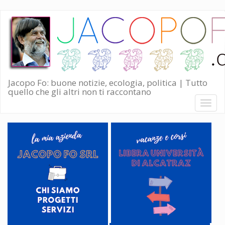
Salta
al
contenuto
principale
Jacopo Fo: buone notizie, ecologia, politica | Tutto
quello che gli altri non ti raccontano
Toggl
naviga