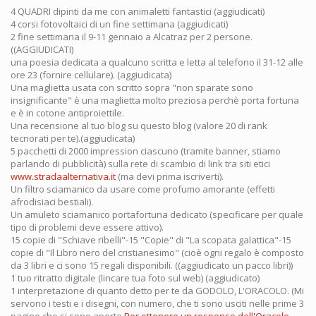
4 QUADRI dipinti da me con animaletti fantastici (aggiudicati)
4 corsi fotovoltaici di un fine settimana (aggiudicati)
2 fine settimana il 9-11 gennaio a Alcatraz per 2 persone.
((AGGIUDICATI)
una poesia dedicata a qualcuno scritta e letta al telefono il 31-12 alle
ore 23 (fornire cellulare). (aggiudicata)
Una maglietta usata con scritto sopra "non sparate sono
insignificante" è una maglietta molto preziosa perchè porta fortuna
e è in cotone antiproiettile.
Una recensione al tuo blog su questo blog (valore 20 di rank
tecnorati per te).(aggiudicata)
5 pacchetti di 2000 impression ciascuno (tramite banner, stiamo
parlando di pubblicità) sulla rete di scambio di link tra siti etici
www.stradaalternativa.it
(ma devi prima iscriverti).
Un filtro sciamanico da usare come profumo amorante (effetti
afrodisiaci bestiali).
Un amuleto sciamanico portafortuna dedicato (specificare per quale
tipo di problemi deve essere attivo).
15 copie di "Schiave ribelli"-15 "Copie" di "La scopata galattica"-15
copie di "Il Libro nero del cristianesimo" (cioè ogni regalo è composto
da 3 libri e ci sono 15 regali disponibili. ((aggiudicato un pacco libri))
1 tuo ritratto digitale (lincare tua foto sul web) (aggiudicato)
1 interpretazione di quanto detto per te da GODOLO, L'ORACOLO. (Mi
servono i testi e i disegni, con numero, che ti sono usciti nelle prime 3