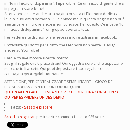
in "Io mi faccio di dopamina". Imperdibile. Ce un sacco di gente che si
impegna a stare bene!
Attenzione esiste anche una pagina privata di Eleonora dedicata a
lei e ai suoi amici personali. Si dispiace ma in questa pagina non può
aggiungere amici che ancora non conosce. Per questo c'è invece "Io
mi faccio di dopamina", un gruppo aperto a tutti.
Per vedere il tg di Eleonora è necessario registrarsi in facebook.
Protestate qui sotto per il fatto che Eleonora non mette i suoi tg
anche su You Tube!!
Parole chiave motore ricerca interno
Scegli il regalo che ti piace di più! Qui oggetti e servizi che aspettano
solo che tu li accetti. Qui puoi depositare il tuo regalo. codice
campagna qw3regalobuonnatale
ATTENZIONE, PER CENTRALIZZARE E SEMPLIFICARE IL GIOCO DEI
REGALI ABBIAMO APERTO UN FORUM. QUINDI
QUI TROVI I REGALI E GLI SPAZI DOVE CHIEDERE UNA CONSULENZA
QUI PER ESPRIMERE UN DESIDERIO
Tags:
Sesso e piacere
Accedi
o
registrati
per inserire commenti.
letto 985 volte