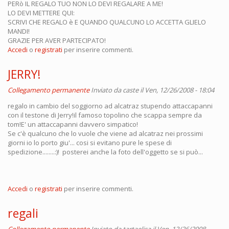
PERò IL REGALO TUO NON LO DEVI REGALARE A ME!
LO DEVI METTERE QUI:
SCRIVI CHE REGALO è E QUANDO QUALCUNO LO ACCETTA GLIELO
MANDI!
GRAZIE PER AVER PARTECIPATO!
Accedi
o
registrati
per inserire commenti.
JERRY!
Collegamento permanente
Inviato da
caste
il Ven, 12/26/2008 - 18:04
regalo in cambio del soggiorno ad alcatraz stupendo attaccapanni
con il testone di Jerry!il famoso topolino che scappa sempre da
tom!E' un attaccapanni davvero simpatico!
Se c'è qualcuno che lo vuole che viene ad alcatraz nei prossimi
giorni io lo porto giu'... cosi si evitano pure le spese di
spedizione........:)! posterei anche la foto dell'oggetto se si può...
Accedi
o
registrati
per inserire commenti.
regali