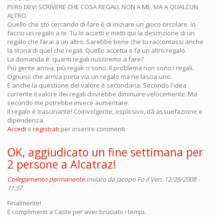
PERò DEVI SCRIVERE CHE COSA REGALI. NON A ME. MA A QUALCUN
ALTRO.
Quello che sto cercando di fare è di iniziare un gioco circolare. Io
faccio un regalo a te. Tu lo accetti e metti qui la descrizione di un
regalo che farai a un altro. Sarebbe bene che tu raccontassi anche
la storia di quel che regali. Quello accetta e fa un altro regalo.
La domanda è: quanti regali riusciremo a fare?
Più gente arriva, più regali ci sono. Il problema non sono i regali.
Ognuno che arriva porta via un regalo ma ne lascia uno.
E anche la questione del valore è secondaria. Secondo l'idea
corrente il valore dei regali dovrebbe diminuire velocemente. Ma
secondo me potrebbe invece aumentare.
Il regalo è trascinante! Coinvolgente, esplosivo, dà assuefazione e
dipendenza.
Accedi
o
registrati
per inserire commenti.
OK, aggiudicato un fine settimana per
2 persone a Alcatraz!
Collegamento permanente
Inviato da
Jacopo Fo
il Ven, 12/26/2008 -
11:37
Finalmente!
E complimenti a Caste per aver bruciato i tempi.