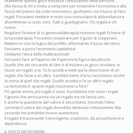
realmente questo gioco trovasse l'entusiasmo delle persone...
Alla faccia di chi ci invita a comprare per sostenere l'economia e alla
faccia del panico da crollo economico, giochiamo con il lusso di farci
regali. Possiamo mettere in moto una cornucopia di abbondanza e
divertimento a costo zero. Tutti ci guadagnano. Chi regala e chi
riceve.
Regalare fa bene (è la generositàterapia) ricevere regali fa bene (è
la lussoterapia). Possiamo cooperare per il gusto di cooperare.
Mettere in crisi la logica del profitto affermando il lusso del dono.
Facciamo a pezzi l'economia capitalista!
Umiliamo l'etica delle multinazionali!
Facciamo fare ai Paperon de Paperoni la figura dei pitocchi.
Quello che sto cercando di fare è di iniziare un gioco circolare. Io
faccio un regalo a te. Tu lo accetti e metti qui la descrizione di un
regalo che farai a un altro. Sarebbe bene che tu raccontassi anche
la storia di quel che regali. Quello accetta e fa un altro regalo.
La domanda è: quanti regali riusciremo a fare?
Più gente arriva, più regali ci sono. Il problema non sono i regali.
Ognuno che arriva porta via un regalo ma ne lascia uno.
E anche la questione del valore è secondaria. Secondo l'idea
corrente il valore dei regali dovrebbe diminuire velocemente. Ma
secondo me potrebbe invece aumentare.
Il regalo è trascinante! Coinvolgente, esplosivo, dà assuefazione e
dipendenza.
IL GIOCO DEI DESIDERIi.