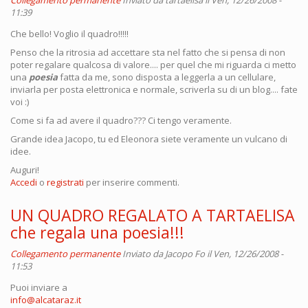
Collegamento permanente
Inviato da
tartaelisa
il Ven, 12/26/2008 -
11:39
Che bello! Voglio il quadro!!!!!
Penso che la ritrosia ad accettare sta nel fatto che si pensa di non
poter regalare qualcosa di valore.... per quel che mi riguarda ci metto
una
poesia
fatta da me, sono disposta a leggerla a un cellulare,
inviarla per posta elettronica e normale, scriverla su di un blog.... fate
voi :)
Come si fa ad avere il quadro??? Ci tengo veramente.
Grande idea Jacopo, tu ed Eleonora siete veramente un vulcano di
idee.
Auguri!
Accedi
o
registrati
per inserire commenti.
UN QUADRO REGALATO A TARTAELISA
che regala una poesia!!!
Collegamento permanente
Inviato da
Jacopo Fo
il Ven, 12/26/2008 -
11:53
Puoi inviare a
info@alcataraz.it