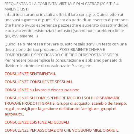
FREQUENTANO LA COMUNITA' VIRTUALE DI ALCATRAZ (20 SITI E 4
MAILING LIST).
Infatti tutti saranno invitati a offrirti il loro consiglio. Quindi otterrai
una vasta gamma di punti di vista da parte di un esercito di persone
che hanno avuto esperienze pazzesche e superato disastri indicibili
e toccato vertici esistenziali fantastici (sennò non sarebbero finite
qui, ovviamente…).
Quindi se ti interessa ricevere questo regalo scrivi un testo con una
descrizione del tuo problema: POSSIBILMENTE CHIARA E
COMPRENSIBILE SPECIFICANDO CHE TIPO DI RISPOSTA DESIDERI.
Per rendere più semplice la consultazione e abbiamo pensato di
dividere le richieste di consulenza in 9 categorie.
CONSULENZE SENTIMENTALI.
CONSULENZE CONSULENZE SESSUALI.
CONSULENZE su lavoro e disoccupazione.
CONSULENZE SU COME SPENDERE MEGLIO I SOLDI, RISPARMIARE
TROVARE PRODOTTI GRATIS. Gruppi di acquisto, scambio del tempo,
regali, consigli per la gestione del bilancio famigliare, gruppi di
autoaiuto..
CONSULENZE ESISTENZIALI GLOBALI.
CONSULENZE PER ASSOCIAZIONI CHE VOGLIONO MIGLIORARE IL