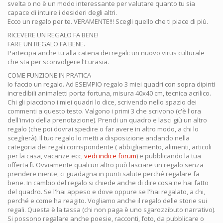
svelta o no è un modo interessante per valutare quanto tu sia
capace di intuire i desideri degli altri.
Ecco un regalo per te. VERAMENTE!!! Scegli quello che ti piace di più.
RICEVERE UN REGALO FA BENE!
FARE UN REGALO FA BENE.
Partecipa anche tu alla catena dei regali: un nuovo virus culturale
che sta per sconvolgere l'Eurasia.
COME FUNZIONE IN PRATICA
Io faccio un regalo. Ad ESEMPIO regalo 3 miei quadri con sopra dipinti
incredibili animaletti porta fortuna, misura 40x40 cm, tecnica acrilico.
Chi gli piacciono i miei quadri lo dice, scrivendo nello spazio dei
commenti a questo testo. Valgono i primi 3 che scrivono (c'è l'ora
dell'invio della prenotazione). Prendi un quadro e lasci giù un altro
regalo (che poi dovrai spedire o far avere in altro modo, a chi lo
sceglierà). Il tuo regalo lo metti a disposizione andando nella
categoria dei regali corrispondente ( abbigliamento, alimenti, articoli
per la casa, vacanze ecc,
vedi indice forum
) e pubblicando la tua
offerta lì. Ovviamente qualcun altro può lasciare un regalo senza
prendere niente, ci guadagna in punti salute perché regalare fa
bene. In cambio del regalo si chiede anche di dire cosa ne hai fatto
del quadro. Se l'hai appeso e dove oppure se l'hai regalato, a chi,
perché e come ha reagito. Vogliamo anche il regalo delle storie sui
regali. Questa è la tassa (chi non paga è uno sgarozzibuto narrativo).
Si possono regalare anche poesie, racconti, foto, da pubblicare o