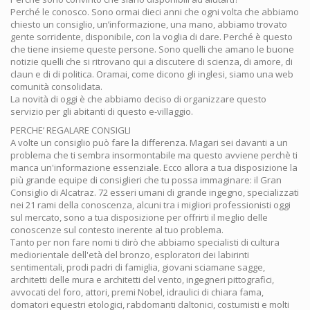
Perché le conosco. Sono ormai dieci anni che ogni volta che abbiamo
chiesto un consiglio, un’informazione, una mano, abbiamo trovato
gente sorridente, disponibile, con la voglia di dare. Perché è questo
che tiene insieme queste persone. Sono quelli che amano le buone
notizie quelli che si ritrovano qui a discutere di scienza, di amore, di
claun e di di politica. Oramai, come dicono gli inglesi, siamo una web
comunità consolidata.
La novità di oggi è che abbiamo deciso di organizzare questo
servizio per gli abitanti di questo e-villaggio.
PERCHE’ REGALARE CONSIGLI
A volte un consiglio può fare la differenza. Magari sei davanti a un
problema che ti sembra insormontabile ma questo avviene perchè ti
manca un'informazione essenziale. Ecco allora a tua disposizione la
più grande equipe di consiglieri che tu possa immaginare: il Gran
Consiglio di Alcatraz. 72 esseri umani di grande ingegno, specializzati
nei 21 rami della conoscenza, alcuni tra i migliori professionisti oggi
sul mercato, sono a tua disposizione per offrirti il meglio delle
conoscenze sul contesto inerente al tuo problema.
Tanto per non fare nomi ti dirò che abbiamo specialisti di cultura
mediorientale dell'età del bronzo, esploratori dei labirinti
sentimentali, prodi padri di famiglia, giovani sciamane sagge,
architetti delle mura e architetti del vento, ingegneri pittografici,
avvocati del foro, attori, premi Nobel, idraulici di chiara fama,
domatori equestri etologici, rabdomanti daltonici, costumisti e molti