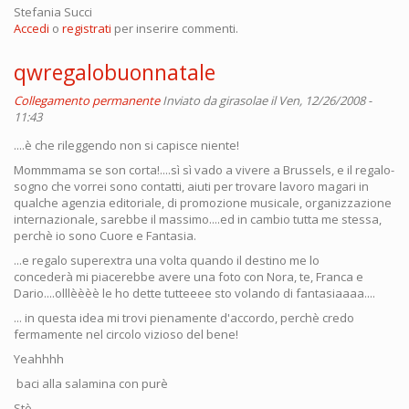
Stefania Succi
Accedi
o
registrati
per inserire commenti.
qwregalobuonnatale
Collegamento permanente
Inviato da
girasolae
il Ven, 12/26/2008 -
11:43
....è che rileggendo non si capisce niente!
Mommmama se son corta!....sì sì vado a vivere a Brussels, e il regalo-
sogno che vorrei sono contatti, aiuti per trovare lavoro magari in
qualche agenzia editoriale, di promozione musicale, organizzazione
internazionale, sarebbe il massimo....ed in cambio tutta me stessa,
perchè io sono Cuore e Fantasia.
...e regalo superextra una volta quando il destino me lo
concederà mi piacerebbe avere una foto con Nora, te, Franca e
Dario....olllèèèè le ho dette tutteeee sto volando di fantasiaaaa....
... in questa idea mi trovi pienamente d'accordo, perchè credo
fermamente nel circolo vizioso del bene!
Yeahhhh
baci alla salamina con purè
Stè