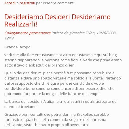
Accedi
o
registrati
per inserire commenti.
Desideriamo Desideri Desideriamo
Realizzarli!
Collegamento permanente
Inviato da
girasolae
il Ven, 12/26/2008 -
12:49
Grande Jacopo!
vedi che alla fine entusiasmo tira altro entusiasmo e qui sul blog
stanno riapparendo le persone come fiori! si vede che prima erano
sotto il tavolo abbattuti dal pranzo di ieri.
Quello dei desideri mi piace perchè tutti possiamo contribuire a
distanza e dare uno spazio virtuale ma solido alla Bontà. Partendo
dal presupposto che chi è qui è perchè condivide o vuole
condividere bene comune come ancora di benessere, direi che
potremmo far partire la meglio delle banche del tempo.
La banca dei desideri! Aiutiamo a realizzarli in qualsiasi parte del
mondo ci troviamo!
Grazieee per i contatti che potrai darmi a Bruxelles sarebbe
fantastico, qualche stella cometa da seguire nel marasma
dell'ignoto, visto che parto proprio all'avventura!