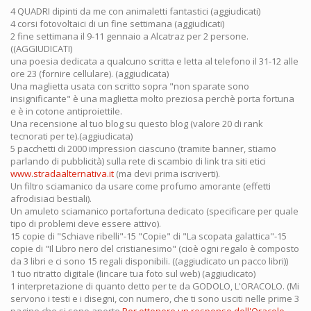
4 QUADRI dipinti da me con animaletti fantastici (aggiudicati)
4 corsi fotovoltaici di un fine settimana (aggiudicati)
2 fine settimana il 9-11 gennaio a Alcatraz per 2 persone.
((AGGIUDICATI)
una poesia dedicata a qualcuno scritta e letta al telefono il 31-12 alle
ore 23 (fornire cellulare). (aggiudicata)
Una maglietta usata con scritto sopra "non sparate sono
insignificante" è una maglietta molto preziosa perchè porta fortuna
e è in cotone antiproiettile.
Una recensione al tuo blog su questo blog (valore 20 di rank
tecnorati per te).(aggiudicata)
5 pacchetti di 2000 impression ciascuno (tramite banner, stiamo
parlando di pubblicità) sulla rete di scambio di link tra siti etici
www.stradaalternativa.it
(ma devi prima iscriverti).
Un filtro sciamanico da usare come profumo amorante (effetti
afrodisiaci bestiali).
Un amuleto sciamanico portafortuna dedicato (specificare per quale
tipo di problemi deve essere attivo).
15 copie di "Schiave ribelli"-15 "Copie" di "La scopata galattica"-15
copie di "Il Libro nero del cristianesimo" (cioè ogni regalo è composto
da 3 libri e ci sono 15 regali disponibili. ((aggiudicato un pacco libri))
1 tuo ritratto digitale (lincare tua foto sul web) (aggiudicato)
1 interpretazione di quanto detto per te da GODOLO, L'ORACOLO. (Mi
servono i testi e i disegni, con numero, che ti sono usciti nelle prime 3