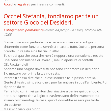
Accedi
o
registrati
per inserire commenti.
Occhei Stefania, fondiamo per te un
settore Gioco dei Desideri!
Collegamento permanente
Inviato da
Jacopo Fo
il Ven, 12/26/2008 -
12:08
Scusami se sono pedante ma è necessario impostare il gioco
chiarendo come funziona sennò si incasina tutto. Qui una persona
prende un regalo e ne lascia un altro.
Tu chiedi qualche cosa che non è neppure una consulenza (esiste
una zona consulense di lavoro...) ma un'apertura di contatti.
OK. Facciamolo!!!
Apriamo una pagina dove tutti possono esprimere un desiderio.
E ci metterò per prima la tua richiesta.
Intanto ti posso dire che qualche indirizzo te lo posso dare io.
Gente di teatro simpatica che ti può far entrare in quell'ambiente. Poi
dipende da te.
Per la foto con i miei genitori devi riuscire a venire qui quando ci
sono. Ma spero che a luglio si trasferiscano definitivamente qui,
stiamo costruendogli la casa, quindi dovrebbe essere più facile.
Un bacione.
Ma il 9-11 vieni qui o no?