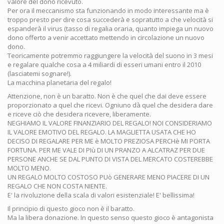
valore del dono ricevuto.
Per ora il meccanismo sta funzionando in modo interessante ma è
troppo presto per dire cosa succederà e sopratutto a che velocità si
espanderà il virus (tasso di regalia oraria, quanto impiega un nuovo
dono offerto a venir accettato mettendo in circolazione un nuovo
dono.
Teoricamente potremmo raggiungere la velocità del suono in 3 mesi
e regalare qualche cosa a 4 miliardi di esseri umani entro il 2010
(lasciatemi sognare!).
La macchina planetaria del regalo!
Attenzione, non è un baratto. Non è che quel che dai deve essere
proporzionato a quel che ricevi. Ogniuno dà quel che desidera dare
e riceve ciò che desidera ricevere, liberamente.
NEGHIAMO IL VALORE FINANZIARIO DEL REGALO! NOI CONSIDERIAMO
IL VALORE EMOTIVO DEL REGALO. LA MAGLIETTA USATA CHE HO
DECISO DI REGALARE PER ME è MOLTO PREZIOSA PERCHè MI PORTA
FORTUNA. PER ME VALE DI PIù DI UN PRANZO A ALCATRAZ PER DUE
PERSONE ANCHE SE DAL PUNTO DI VISTA DEL MERCATO COSTEREBBE
MOLTO MENO.
UN REGALO MOLTO COSTOSO PUò GENERARE MENO PIACERE DI UN
REGALO CHE NON COSTA NIENTE.
E' la rivoluzione della scala di valori esistenziale! E' bellissima!
Il principio di questo gioco non è il baratto.
Ma la libera donazione. In questo senso questo gioco è antagonista