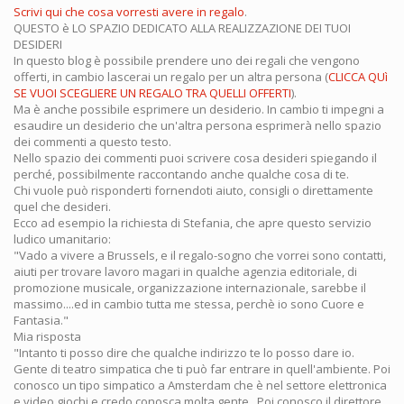
Scrivi qui che cosa vorresti avere in regalo
.
QUESTO è LO SPAZIO DEDICATO ALLA REALIZZAZIONE DEI TUOI
DESIDERI
In questo blog è possibile prendere uno dei regali che vengono
offerti, in cambio lascerai un regalo per un altra persona (
CLICCA QUì
SE VUOI SCEGLIERE UN REGALO TRA QUELLI OFFERTI
).
Ma è anche possibile esprimere un desiderio. In cambio ti impegni a
esaudire un desiderio che un'altra persona esprimerà nello spazio
dei commenti a questo testo.
Nello spazio dei commenti puoi scrivere cosa desideri spiegando il
perché, possibilmente raccontando anche qualche cosa di te.
Chi vuole può risponderti fornendoti aiuto, consigli o direttamente
quel che desideri.
Ecco ad esempio la richiesta di Stefania, che apre questo servizio
ludico umanitario:
"Vado a vivere a Brussels, e il regalo-sogno che vorrei sono contatti,
aiuti per trovare lavoro magari in qualche agenzia editoriale, di
promozione musicale, organizzazione internazionale, sarebbe il
massimo....ed in cambio tutta me stessa, perchè io sono Cuore e
Fantasia."
Mia risposta
"Intanto ti posso dire che qualche indirizzo te lo posso dare io.
Gente di teatro simpatica che ti può far entrare in quell'ambiente. Poi
conosco un tipo simpatico a Amsterdam che è nel settore elettronica
e video giochi e credo conosca molta gente...Poi conosco il direttore