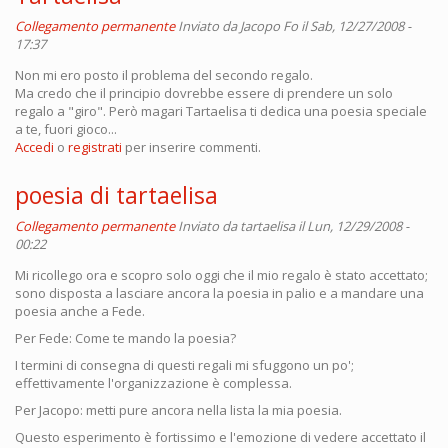
Collegamento permanente
Inviato da
Jacopo Fo
il Sab, 12/27/2008 -
17:37
Non mi ero posto il problema del secondo regalo.
Ma credo che il principio dovrebbe essere di prendere un solo
regalo a "giro". Però magari Tartaelisa ti dedica una poesia speciale
a te, fuori gioco...
Accedi
o
registrati
per inserire commenti.
poesia di tartaelisa
Collegamento permanente
Inviato da
tartaelisa
il Lun, 12/29/2008 -
00:22
Mi ricollego ora e scopro solo oggi che il mio regalo è stato accettato;
sono disposta a lasciare ancora la poesia in palio e a mandare una
poesia anche a Fede.
Per Fede: Come te mando la poesia?
I termini di consegna di questi regali mi sfuggono un po';
effettivamente l'organizzazione è complessa.
Per Jacopo: metti pure ancora nella lista la mia poesia.
Questo esperimento è fortissimo e l'emozione di vedere accettato il