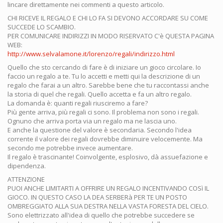
lincare direttamente nei commenti a questo articolo.
CHI RICEVE IL REGALO E CHI LO FA SI DEVONO ACCORDARE SU COME
SUCCEDE LO SCAMBIO.
PER COMUNICARE INDIRIZZI IN MODO RISERVATO C'è QUESTA PAGINA
WEB:
http://www.selvalamone.it/lorenzo/regali/indirizzo.html
Quello che sto cercando di fare è di iniziare un gioco circolare. Io
faccio un regalo a te. Tu lo accetti e metti qui la descrizione di un
regalo che farai a un altro. Sarebbe bene che tu raccontassi anche
la storia di quel che regali. Quello accetta e fa un altro regalo.
La domanda è: quanti regali riusciremo a fare?
Più gente arriva, più regali ci sono. Il problema non sono i regali.
Ognuno che arriva porta via un regalo ma ne lascia uno.
E anche la questione del valore è secondaria. Secondo l'idea
corrente il valore dei regali dovrebbe diminuire velocemente. Ma
secondo me potrebbe invece aumentare.
Il regalo è trascinante! Coinvolgente, esplosivo, dà assuefazione e
dipendenza.
ATTENZIONE
PUOI ANCHE LIMITARTI A OFFRIRE UN REGALO INCENTIVANDO COSì IL
GIOCO. IN QUESTO CASO LA DEA SERBERà PER TE UN POSTO
OMBREGGIATO ALLA SUA DESTRA NELLA VASTA FORESTA DEL CIELO.
Sono elettrizzato all'idea di quello che potrebbe succedere se