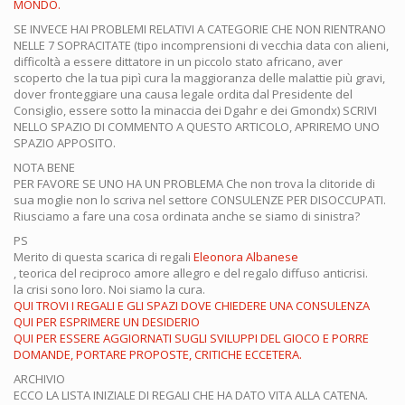
MONDO.
SE INVECE HAI PROBLEMI RELATIVI A CATEGORIE CHE NON RIENTRANO
NELLE 7 SOPRACITATE (tipo incomprensioni di vecchia data con alieni,
difficoltà a essere dittatore in un piccolo stato africano, aver
scoperto che la tua pipì cura la maggioranza delle malattie più gravi,
dover fronteggiare una causa legale ordita dal Presidente del
Consiglio, essere sotto la minaccia dei Dgahr e dei Gmondx) SCRIVI
NELLO SPAZIO DI COMMENTO A QUESTO ARTICOLO, APRIREMO UNO
SPAZIO APPOSITO.
NOTA BENE
PER FAVORE SE UNO HA UN PROBLEMA Che non trova la clitoride di
sua moglie non lo scriva nel settore CONSULENZE PER DISOCCUPATI.
Riusciamo a fare una cosa ordinata anche se siamo di sinistra?
PS
Merito di questa scarica di regali
Eleonora Albanese
, teorica del reciproco amore allegro e del regalo diffuso anticrisi.
la crisi sono loro. Noi siamo la cura.
QUI TROVI I REGALI E GLI SPAZI DOVE CHIEDERE UNA CONSULENZA
QUI PER ESPRIMERE UN DESIDERIO
QUI PER ESSERE AGGIORNATI SUGLI SVILUPPI DEL GIOCO E PORRE
DOMANDE, PORTARE PROPOSTE, CRITICHE ECCETERA.
ARCHIVIO
ECCO LA LISTA INIZIALE DI REGALI CHE HA DATO VITA ALLA CATENA.