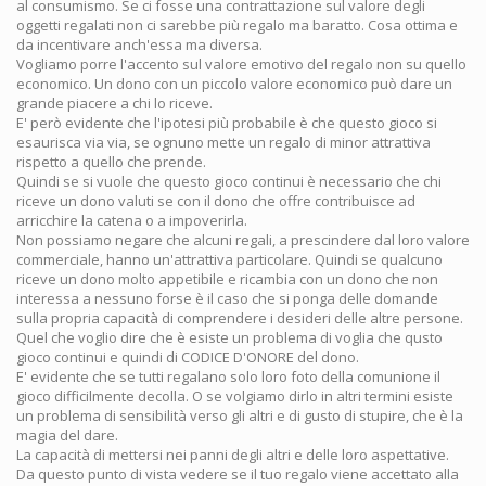
al consumismo. Se ci fosse una contrattazione sul valore degli
oggetti regalati non ci sarebbe più regalo ma baratto. Cosa ottima e
da incentivare anch'essa ma diversa.
Vogliamo porre l'accento sul valore emotivo del regalo non su quello
economico. Un dono con un piccolo valore economico può dare un
grande piacere a chi lo riceve.
E' però evidente che l'ipotesi più probabile è che questo gioco si
esaurisca via via, se ognuno mette un regalo di minor attrattiva
rispetto a quello che prende.
Quindi se si vuole che questo gioco continui è necessario che chi
riceve un dono valuti se con il dono che offre contribuisce ad
arricchire la catena o a impoverirla.
Non possiamo negare che alcuni regali, a prescindere dal loro valore
commerciale, hanno un'attrattiva particolare. Quindi se qualcuno
riceve un dono molto appetibile e ricambia con un dono che non
interessa a nessuno forse è il caso che si ponga delle domande
sulla propria capacità di comprendere i desideri delle altre persone.
Quel che voglio dire che è esiste un problema di voglia che qusto
gioco continui e quindi di CODICE D'ONORE del dono.
E' evidente che se tutti regalano solo loro foto della comunione il
gioco difficilmente decolla. O se volgiamo dirlo in altri termini esiste
un problema di sensibilità verso gli altri e di gusto di stupire, che è la
magia del dare.
La capacità di mettersi nei panni degli altri e delle loro aspettative.
Da questo punto di vista vedere se il tuo regalo viene accettato alla