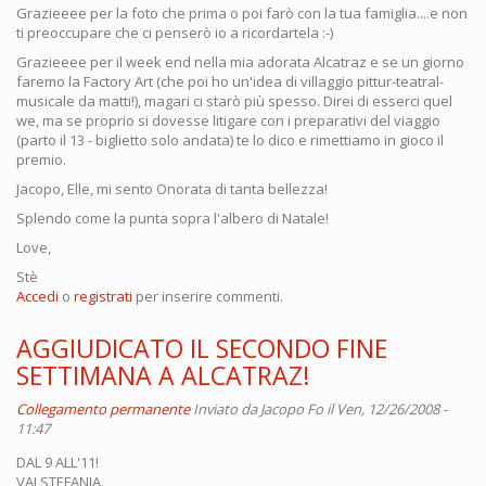
Grazieeee per la foto che prima o poi farò con la tua famiglia....e non
ti preoccupare che ci penserò io a ricordartela :-)
Grazieeee per il week end nella mia adorata Alcatraz e se un giorno
faremo la Factory Art (che poi ho un'idea di villaggio pittur-teatral-
musicale da matti!), magari ci starò più spesso. Direi di esserci quel
we, ma se proprio si dovesse litigare con i preparativi del viaggio
(parto il 13 - biglietto solo andata) te lo dico e rimettiamo in gioco il
premio.
Jacopo, Elle, mi sento Onorata di tanta bellezza!
Splendo come la punta sopra l'albero di Natale!
Love,
Stè
Accedi
o
registrati
per inserire commenti.
AGGIUDICATO IL SECONDO FINE
SETTIMANA A ALCATRAZ!
Collegamento permanente
Inviato da
Jacopo Fo
il Ven, 12/26/2008 -
11:47
DAL 9 ALL'11!
VAI STEFANIA.