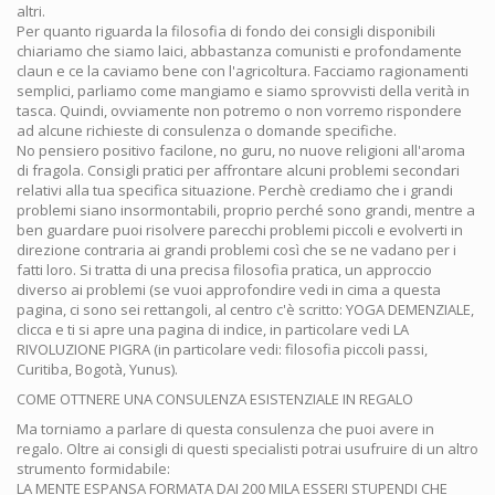
altri.
Per quanto riguarda la filosofia di fondo dei consigli disponibili
chiariamo che siamo laici, abbastanza comunisti e profondamente
claun e ce la caviamo bene con l'agricoltura. Facciamo ragionamenti
semplici, parliamo come mangiamo e siamo sprovvisti della verità in
tasca. Quindi, ovviamente non potremo o non vorremo rispondere
ad alcune richieste di consulenza o domande specifiche.
No pensiero positivo facilone, no guru, no nuove religioni all'aroma
di fragola. Consigli pratici per affrontare alcuni problemi secondari
relativi alla tua specifica situazione. Perchè crediamo che i grandi
problemi siano insormontabili, proprio perché sono grandi, mentre a
ben guardare puoi risolvere parecchi problemi piccoli e evolverti in
direzione contraria ai grandi problemi così che se ne vadano per i
fatti loro. Si tratta di una precisa filosofia pratica, un approccio
diverso ai problemi (se vuoi approfondire vedi in cima a questa
pagina, ci sono sei rettangoli, al centro c'è scritto: YOGA DEMENZIALE,
clicca e ti si apre una pagina di indice, in particolare vedi LA
RIVOLUZIONE PIGRA (in particolare vedi: filosofia piccoli passi,
Curitiba, Bogotà, Yunus).
COME OTTNERE UNA CONSULENZA ESISTENZIALE IN REGALO
Ma torniamo a parlare di questa consulenza che puoi avere in
regalo. Oltre ai consigli di questi specialisti potrai usufruire di un altro
strumento formidabile:
LA MENTE ESPANSA FORMATA DAI 200 MILA ESSERI STUPENDI CHE