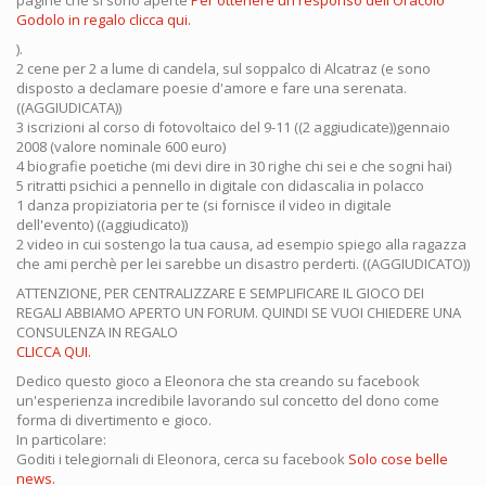
pagine che si sono aperte
Per ottenere un responso dell'Oracolo
Godolo in regalo clicca qui.
).
2 cene per 2 a lume di candela, sul soppalco di Alcatraz (e sono
disposto a declamare poesie d'amore e fare una serenata.
((AGGIUDICATA))
3 iscrizioni al corso di fotovoltaico del 9-11 ((2 aggiudicate))gennaio
2008 (valore nominale 600 euro)
4 biografie poetiche (mi devi dire in 30 righe chi sei e che sogni hai)
5 ritratti psichici a pennello in digitale con didascalia in polacco
1 danza propiziatoria per te (si fornisce il video in digitale
dell'evento) ((aggiudicato))
2 video in cui sostengo la tua causa, ad esempio spiego alla ragazza
che ami perchè per lei sarebbe un disastro perderti. ((AGGIUDICATO))
ATTENZIONE, PER CENTRALIZZARE E SEMPLIFICARE IL GIOCO DEI
REGALI ABBIAMO APERTO UN FORUM. QUINDI SE VUOI CHIEDERE UNA
CONSULENZA IN REGALO
CLICCA QUI.
Dedico questo gioco a Eleonora che sta creando su facebook
un'esperienza incredibile lavorando sul concetto del dono come
forma di divertimento e gioco.
In particolare:
Goditi i telegiornali di Eleonora, cerca su facebook
Solo cose belle
news.