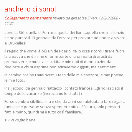
anche io ci sono!
Collegamento permanente
Inviato da
girasolae
il Ven, 12/26/2008 -
11:21
sono la Stè, quella di Ferrara, quella dei libri.....quella che in silenzio
se ne partirà il 13 gennaio da Ferrara per provare ad andar a vivere
a Bruxelles!
Il regalo che vorrei è più un desiderio...te lo dissi ricordi? tirare fuori
la creativa che è in me e farmi parte di una realtà di artisti da
promuovere, e musica e scritti...le mie doti di donna azienda
dedicate a chi si esprime non attraverso oggetti, ma sentimenti.
In cambio ora ho i miei scritti, i testi delle mie canzoni, le mie poesie,
le mie foto..
P.s: Jacopo, da gennaio riattacco i contatti francesi...gli ho lasciato il
tempo delle vacanze (incrociamo le dita! :-) )
Forse sembro sibillina, ma è che da anni son abituata a fare regali a
tantissime persone senza spendere più di 20 euro, solo pensieri
fatti a mano, quindi mi è tutto così familiare....
Ti / Vi voglio bene