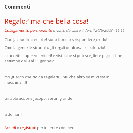
Commenti
Regalo? ma che bella cosa!
Collegamento permanente
Inviato da
caste
il Ven, 12/26/2008 - 11:11
Ciao Jacopo !incredibile! sono il primo s rispondere,credo!
Cmq la gente lè strana!tu gli regali qualcosa e.... silenzio!
io accetto super volentieri! e visto che si può scegliere piglio il fine
settimna dal 9 al 11 gennaio!
mo guardo che ciò da regalarti... piu che altro se mi ci sta in
macchina....!!
un abbraccione Jacopo, sei un grande!
a domani!
Accedi
o
registrati
per inserire commenti.