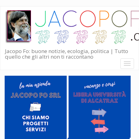
Salta
al
contenuto
principale
Jacopo Fo: buone notizie, ecologia, politica | Tutto
quello che gli altri non ti raccontano
Toggl
naviga