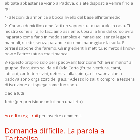
abitiate abbastanza vicino a Padova, o siate disposti a venire fino a
qui:
1- 3 lezioni di armonica a bocca, livello dal base all'intermedio
2- Corso a domicilio: come farti un sapone tutto naturale in casa. Ti
mostro come si fa, lo facciamo assieme. Così alla fine del corso avrai
imparato come farlo in modo semplice e immediato, senza leggerti
manuali, ricette, senza paranoie di come maneggiare la soda. E
terrai il sapone che faremo. Gli ingredienti li metti tu, io metto il know-
how e l'attrezzatura che ti manca.
3- (questo proprio solo per i padovani) Iscrizione "chiavi in mano" al
gruppo d'acquisto solidale Il Ciclo Corto (frutta, verdura, carni,
latticini, confetture, vini, detersivi alla spina,...). Lo sapevi che a
padova sono orgaizzati dei g.a.s.? Adesso lo sai, ti compro la tessera
di iscrizione e ti spiego come funziona.
ciao a tutti
fede (per precisione un lui, non una lei :) )
Accedi
o
registrati
per inserire commenti.
Domanda difficile. La parola a
Tartaelisa