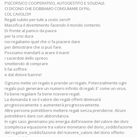
PSICOFISICO COOPERATIVO, AUTOGESTITO E SOLIDALE.
CI DICONO CHE DOBBIAMO CONSUMARE DI PIù.
COL CAVOLO!!!
Regali subito per tutti a costo zero!!!
Massifica il divertimento facendo il mondo contento.
Di fronte al panico da paura
per la crisi dura
noi regaliamo quel che ci fa piacere dare
per dimostrare che si può fare.
Possiamo mandarli a arare il mare!
i sacerdoti dello spreco
smettendo di comprare
li fai soffrire
e dal dolore barrire!
Ognuno mette un regalo e prende un regalo. Potenzialmente ogni
regalo può generare un numero infinito di regali. E' come un virus.
Fa bene regalare fa bene ricevere regali.
La domanda è se il valore dei regali offerti diminuirà
progressivamente o aumenterà progressivamente.
Altre persone potrebbero mettere regali senza prenderne. Alcuni
potrebbero dare con abbondanza.
In ogni caso generiamo più energia dell'insieme del valore dei doni
(complessa equazione tra valore monetario del dono_soddisfazione
del regalare_soddisfazione del ricevere_valore del dono offerto-