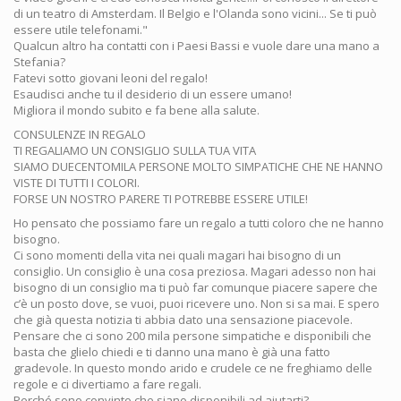
di un teatro di Amsterdam. Il Belgio e l'Olanda sono vicini... Se ti può
essere utile telefonami."
Qualcun altro ha contatti con i Paesi Bassi e vuole dare una mano a
Stefania?
Fatevi sotto giovani leoni del regalo!
Esaudisci anche tu il desiderio di un essere umano!
Migliora il mondo subito e fa bene alla salute.
CONSULENZE IN REGALO
TI REGALIAMO UN CONSIGLIO SULLA TUA VITA
SIAMO DUECENTOMILA PERSONE MOLTO SIMPATICHE CHE NE HANNO
VISTE DI TUTTI I COLORI.
FORSE UN NOSTRO PARERE TI POTREBBE ESSERE UTILE!
Ho pensato che possiamo fare un regalo a tutti coloro che ne hanno
bisogno.
Ci sono momenti della vita nei quali magari hai bisogno di un
consiglio. Un consiglio è una cosa preziosa. Magari adesso non hai
bisogno di un consiglio ma ti può far comunque piacere sapere che
c’è un posto dove, se vuoi, puoi ricevere uno. Non si sa mai. E spero
che già questa notizia ti abbia dato una sensazione piacevole.
Pensare che ci sono 200 mila persone simpatiche e disponibili che
basta che glielo chiedi e ti danno una mano è già una fatto
gradevole. In questo mondo arido e crudele ce ne freghiamo delle
regole e ci divertiamo a fare regali.
Perché sono convinto che siano disponibili ad aiutarti?