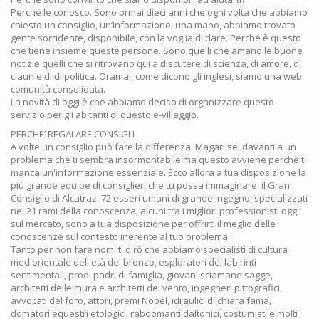
Perché le conosco. Sono ormai dieci anni che ogni volta che abbiamo
chiesto un consiglio, un’informazione, una mano, abbiamo trovato
gente sorridente, disponibile, con la voglia di dare. Perché è questo
che tiene insieme queste persone. Sono quelli che amano le buone
notizie quelli che si ritrovano qui a discutere di scienza, di amore, di
claun e di di politica. Oramai, come dicono gli inglesi, siamo una web
comunità consolidata.
La novità di oggi è che abbiamo deciso di organizzare questo
servizio per gli abitanti di questo e-villaggio.
PERCHE’ REGALARE CONSIGLI
A volte un consiglio può fare la differenza. Magari sei davanti a un
problema che ti sembra insormontabile ma questo avviene perchè ti
manca un'informazione essenziale. Ecco allora a tua disposizione la
più grande equipe di consiglieri che tu possa immaginare: il Gran
Consiglio di Alcatraz. 72 esseri umani di grande ingegno, specializzati
nei 21 rami della conoscenza, alcuni tra i migliori professionisti oggi
sul mercato, sono a tua disposizione per offrirti il meglio delle
conoscenze sul contesto inerente al tuo problema.
Tanto per non fare nomi ti dirò che abbiamo specialisti di cultura
mediorientale dell'età del bronzo, esploratori dei labirinti
sentimentali, prodi padri di famiglia, giovani sciamane sagge,
architetti delle mura e architetti del vento, ingegneri pittografici,
avvocati del foro, attori, premi Nobel, idraulici di chiara fama,
domatori equestri etologici, rabdomanti daltonici, costumisti e molti