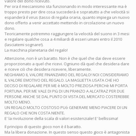
valore del dono ricevuto.
Per ora il meccanismo sta funzionando in modo interessante ma è
troppo presto per dire cosa succederà e sopratutto a che velocità si
espanderà il virus (tasso di regalia oraria, quanto impiega un nuovo
dono offerto a venir accettato mettendo in circolazione un nuovo
dono.
Teoricamente potremmo raggiungere la velocità del suono in 3 mesi
e regalare qualche cosa a 4 miliardi di esseri umani entro il 2010
(lasciatemi sognare!).
La macchina planetaria del regalo!
Attenzione, non è un baratto. Non è che quel che dai deve essere
proporzionato a quel che ricevi. Ogniuno dà quel che desidera dare
e riceve ciò che desidera ricevere, liberamente.
NEGHIAMO IL VALORE FINANZIARIO DEL REGALO! NOI CONSIDERIAMO
IL VALORE EMOTIVO DEL REGALO. LA MAGLIETTA USATA CHE HO
DECISO DI REGALARE PER ME è MOLTO PREZIOSA PERCHè MI PORTA
FORTUNA. PER ME VALE DI PIù DI UN PRANZO A ALCATRAZ PER DUE
PERSONE ANCHE SE DAL PUNTO DI VISTA DEL MERCATO COSTEREBBE
MOLTO MENO.
UN REGALO MOLTO COSTOSO PUò GENERARE MENO PIACERE DI UN
REGALO CHE NON COSTA NIENTE.
E' la rivoluzione della scala di valori esistenziale! E' bellissima!
Il principio di questo gioco non è il baratto.
Ma la libera donazione. In questo senso questo gioco è antagonista