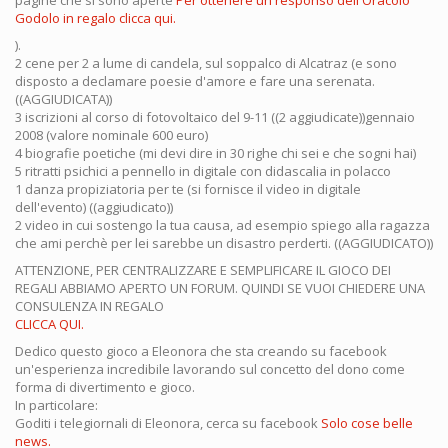
pagine che si sono aperte
Per ottenere un responso dell'Oracolo
Godolo in regalo clicca qui.
).
2 cene per 2 a lume di candela, sul soppalco di Alcatraz (e sono
disposto a declamare poesie d'amore e fare una serenata.
((AGGIUDICATA))
3 iscrizioni al corso di fotovoltaico del 9-11 ((2 aggiudicate))gennaio
2008 (valore nominale 600 euro)
4 biografie poetiche (mi devi dire in 30 righe chi sei e che sogni hai)
5 ritratti psichici a pennello in digitale con didascalia in polacco
1 danza propiziatoria per te (si fornisce il video in digitale
dell'evento) ((aggiudicato))
2 video in cui sostengo la tua causa, ad esempio spiego alla ragazza
che ami perchè per lei sarebbe un disastro perderti. ((AGGIUDICATO))
ATTENZIONE, PER CENTRALIZZARE E SEMPLIFICARE IL GIOCO DEI
REGALI ABBIAMO APERTO UN FORUM. QUINDI SE VUOI CHIEDERE UNA
CONSULENZA IN REGALO
CLICCA QUI.
Dedico questo gioco a Eleonora che sta creando su facebook
un'esperienza incredibile lavorando sul concetto del dono come
forma di divertimento e gioco.
In particolare:
Goditi i telegiornali di Eleonora, cerca su facebook
Solo cose belle
news.