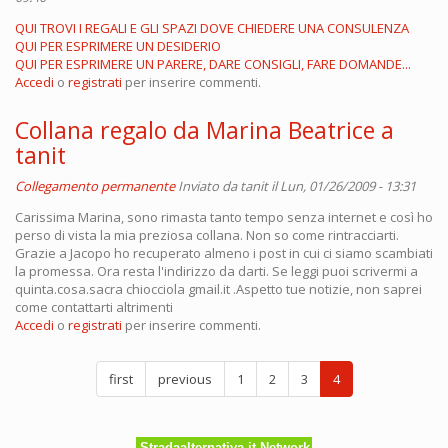
QUI TROVI I REGALI E GLI SPAZI DOVE CHIEDERE UNA CONSULENZA
QUI PER ESPRIMERE UN DESIDERIO
QUI PER ESPRIMERE UN PARERE, DARE CONSIGLI, FARE DOMANDE...
Accedi
o
registrati
per inserire commenti.
Collana regalo da Marina Beatrice a
tanit
Collegamento permanente
Inviato da
tanit
il Lun, 01/26/2009 - 13:31
Carissima Marina, sono rimasta tanto tempo senza internet e così ho
perso di vista la mia preziosa collana. Non so come rintracciarti.
Grazie a Jacopo ho recuperato almeno i post in cui ci siamo scambiati
la promessa. Ora resta l'indirizzo da darti. Se leggi puoi scrivermi a
quinta.cosa.sacra chiocciola gmail.it .Aspetto tue notizie, non saprei
come contattarti altrimenti
Accedi
o
registrati
per inserire commenti.
first
previous
1
2
3
4
Stradaalternativa.it Network