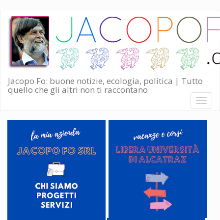
Salta
al
contenuto
principale
Jacopo Fo: buone notizie, ecologia, politica | Tutto
quello che gli altri non ti raccontano
Toggl
naviga