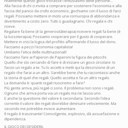
realmente questo gioco trovasse l'entusiasmo delle persone...
Alla faccia di chi ci invita a comprare per sostenere l'economia e alla
faccia del panico da crollo economico, giochiamo con il lusso di farci
regali. Possiamo mettere in moto una cornucopia di abbondanza e
divertimento a costo zero. Tutti ci guadagnano. Chi regala e chi
riceve.
Regalare fa bene (è la generositàterapia) ricevere regali fa bene (è
la lussoterapia). Possiamo cooperare per il gusto di cooperare.
Mettere in crisi la logica del profitto affermando il lusso del dono.
Facciamo a pezzi l'economia capitalista!
Umiliamo l'etica delle multinazionali!
Facciamo fare ai Paperon de Paperoni la figura dei pitocchi.
Quello che sto cercando di fare è di iniziare un gioco circolare. Io
faccio un regalo a te. Tu lo accetti e metti qui la descrizione di un
regalo che farai a un altro. Sarebbe bene che tu raccontassi anche
la storia di quel che regali. Quello accetta e fa un altro regalo.
La domanda è: quanti regali riusciremo a fare?
Più gente arriva, più regali ci sono. Il problema non sono i regali.
Ognuno che arriva porta via un regalo ma ne lascia uno.
E anche la questione del valore è secondaria. Secondo l'idea
corrente il valore dei regali dovrebbe diminuire velocemente. Ma
secondo me potrebbe invece aumentare.
Il regalo è trascinante! Coinvolgente, esplosivo, dà assuefazione e
dipendenza.
IL GIOCO DEI DESIDERIi.