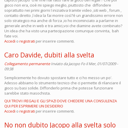
capisco Jacopo che fine hai fatto fare al gioco dei regali ? Che poi
gioco non era, cioè mi spiego meglio, piuttosto che diffondere
soprattutto nei primi giorni l iniziativa tramite video ,siti web , forum ,
contatto diretto ,l idea la fai morire così?é un grandissimo errore non
solo strategico ma anche di forza ,io ho incominciato a parlarne in
generale anche in web e tra amici,voi che diamine avete combinato?
Un idea che ha visto una partecipazione comunque convinta, bah
fate voi.
Accedi
o
registrati
per inserire commenti.
Caro Davide, dubiti alla svelta
Collegamento permanente
Inviato da
Jacopo Fo
il Mer, 01/07/2009 -
09:38
Semplicemente ho dovuto spostare tutto e ci ho messo un po'.
Adesso abbiamo lo strumento tecnico che ci permette di rilanciare il
gioco su basi solide. Diffonderlo prima che potesse funzionare
sarebbe stato masochista.
QUI TROVI I REGALI E GLI SPAZI DOVE CHIEDERE UNA CONSULENZA
QUI PER ESPRIMERE UN DESIDERIO
Accedi
o
registrati
per inserire commenti.
No non dubito Jacopo alla svelta solo