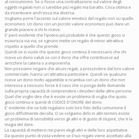
al consumismo. Se ci fosse una contrattazione sul valore degli
oggetti regalati non ci sarebbe più regalo ma baratto. Cosa ottima e
da incentivare anch'essa ma diversa.
Vogliamo porre l'accento sul valore emotivo del regalo non su quello
economico. Un dono con un piccolo valore economico può dare un
grande piacere a chi lo riceve.
E' però evidente che l'ipotesi più probabile è che questo gioco si
esaurisca via via, se ognuno mette un regalo di minor attrattiva
rispetto a quello che prende.
Quindi se si vuole che questo gioco continui è necessario che chi
riceve un dono valuti se con il dono che offre contribuisce ad
arricchire la catena o a impoverirla.
Non possiamo negare che alcuni regali, a prescindere dal loro valore
commerciale, hanno un'attrattiva particolare. Quindi se qualcuno
riceve un dono molto appetibile e ricambia con un dono che non
interessa a nessuno forse è il caso che si ponga delle domande
sulla propria capacità di comprendere i desideri delle altre persone.
Quel che voglio dire che è esiste un problema di voglia che qusto
gioco continui e quindi di CODICE D'ONORE del dono.
E' evidente che se tutti regalano solo loro foto della comunione il
gioco difficilmente decolla. O se volgiamo dirlo in altri termini esiste
un problema di sensibilità verso gli altri e di gusto di stupire, che è la
magia del dare.
La capacità di mettersi nei panni degli altri e delle loro aspettative.
Da questo punto di vista vedere se il tuo regalo viene accettato alla