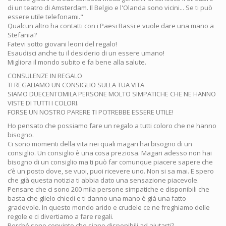
di un teatro di Amsterdam. Il Belgio e l'Olanda sono vicini... Se ti può
essere utile telefonami."
Qualcun altro ha contatti con i Paesi Bassi e vuole dare una mano a
Stefania?
Fatevi sotto giovani leoni del regalo!
Esaudisci anche tu il desiderio di un essere umano!
Migliora il mondo subito e fa bene alla salute.
CONSULENZE IN REGALO
TI REGALIAMO UN CONSIGLIO SULLA TUA VITA
SIAMO DUECENTOMILA PERSONE MOLTO SIMPATICHE CHE NE HANNO
VISTE DI TUTTI I COLORI.
FORSE UN NOSTRO PARERE TI POTREBBE ESSERE UTILE!
Ho pensato che possiamo fare un regalo a tutti coloro che ne hanno
bisogno.
Ci sono momenti della vita nei quali magari hai bisogno di un
consiglio. Un consiglio è una cosa preziosa. Magari adesso non hai
bisogno di un consiglio ma ti può far comunque piacere sapere che
c’è un posto dove, se vuoi, puoi ricevere uno. Non si sa mai. E spero
che già questa notizia ti abbia dato una sensazione piacevole.
Pensare che ci sono 200 mila persone simpatiche e disponibili che
basta che glielo chiedi e ti danno una mano è già una fatto
gradevole. In questo mondo arido e crudele ce ne freghiamo delle
regole e ci divertiamo a fare regali.
Perché sono convinto che siano disponibili ad aiutarti?