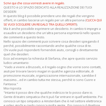
Scrivi qui che cosa vorresti avere in regalo
.
QUESTO è LO SPAZIO DEDICATO ALLA REALIZZAZIONE DEI TUOI
DESIDERI
In questo blog è possibile prendere uno dei regali che vengono
offerti, in cambio lascerai un regalo per un altra persona (
CLICCA QUì
SE VUOI SCEGLIERE UN REGALO TRA QUELLI OFFERTI
).
Ma è anche possibile esprimere un desiderio. In cambio ti impegni a
esaudire un desiderio che un'altra persona esprimerà nello spazio
dei commenti a questo testo.
Nello spazio dei commenti puoi scrivere cosa desideri spiegando il
perché, possibilmente raccontando anche qualche cosa di te.
Chi vuole può risponderti fornendoti aiuto, consigli o direttamente
quel che desideri.
Ecco ad esempio la richiesta di Stefania, che apre questo servizio
ludico umanitario:
"Vado a vivere a Brussels, e il regalo-sogno che vorrei sono contatti,
aiuti per trovare lavoro magari in qualche agenzia editoriale, di
promozione musicale, organizzazione internazionale, sarebbe il
massimo....ed in cambio tutta me stessa, perchè io sono Cuore e
Fantasia."
Mia risposta
"Intanto ti posso dire che qualche indirizzo te lo posso dare io.
Gente di teatro simpatica che ti può far entrare in quell'ambiente. Poi
conosco un tipo simpatico a Amsterdam che è nel settore elettronica
e video giochi e credo conosca molta gente...Poi conosco il direttore