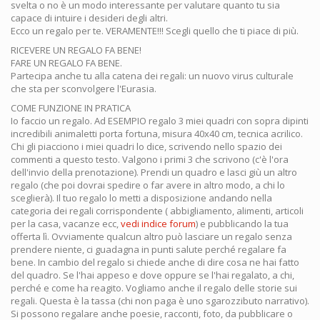
svelta o no è un modo interessante per valutare quanto tu sia
capace di intuire i desideri degli altri.
Ecco un regalo per te. VERAMENTE!!! Scegli quello che ti piace di più.
RICEVERE UN REGALO FA BENE!
FARE UN REGALO FA BENE.
Partecipa anche tu alla catena dei regali: un nuovo virus culturale
che sta per sconvolgere l'Eurasia.
COME FUNZIONE IN PRATICA
Io faccio un regalo. Ad ESEMPIO regalo 3 miei quadri con sopra dipinti
incredibili animaletti porta fortuna, misura 40x40 cm, tecnica acrilico.
Chi gli piacciono i miei quadri lo dice, scrivendo nello spazio dei
commenti a questo testo. Valgono i primi 3 che scrivono (c'è l'ora
dell'invio della prenotazione). Prendi un quadro e lasci giù un altro
regalo (che poi dovrai spedire o far avere in altro modo, a chi lo
sceglierà). Il tuo regalo lo metti a disposizione andando nella
categoria dei regali corrispondente ( abbigliamento, alimenti, articoli
per la casa, vacanze ecc,
vedi indice forum
) e pubblicando la tua
offerta lì. Ovviamente qualcun altro può lasciare un regalo senza
prendere niente, ci guadagna in punti salute perché regalare fa
bene. In cambio del regalo si chiede anche di dire cosa ne hai fatto
del quadro. Se l'hai appeso e dove oppure se l'hai regalato, a chi,
perché e come ha reagito. Vogliamo anche il regalo delle storie sui
regali. Questa è la tassa (chi non paga è uno sgarozzibuto narrativo).
Si possono regalare anche poesie, racconti, foto, da pubblicare o