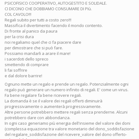
PSICOFISICO COOPERATIVO, AUTOGESTITO E SOLIDALE.
CI DICONO CHE DOBBIAMO CONSUMARE DI PIù.
COL CAVOLO!!!
Regali subito per tutti a costo zero!!!
Massifica il divertimento facendo il mondo contento.
Di fronte al panico da paura
per la crisi dura
noi regaliamo quel che ci fa piacere dare
per dimostrare che si può fare.
Possiamo mandarli a arare il mare!
i sacerdoti dello spreco
smettendo di comprare
li fai soffrire
e dal dolore barrire!
Ognuno mette un regalo e prende un regalo. Potenzialmente ogni
regalo può generare un numero infinito di regali. E' come un virus.
Fa bene regalare fa bene ricevere regali.
La domanda è se il valore dei regali offerti diminuirà
progressivamente o aumenterà progressivamente.
Altre persone potrebbero mettere regali senza prenderne. Alcuni
potrebbero dare con abbondanza.
In ogni caso generiamo più energia dell'insieme del valore dei doni
(complessa equazione tra valore monetario del dono_soddisfazione
del regalare_soddisfazione del ricevere_valore del dono offerto-