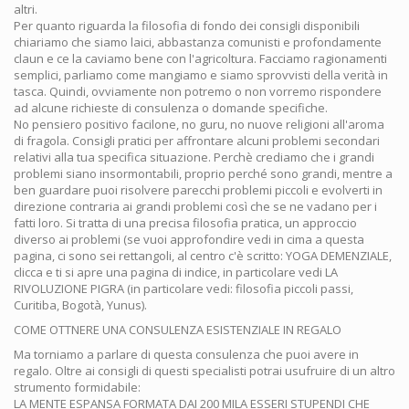
altri.
Per quanto riguarda la filosofia di fondo dei consigli disponibili
chiariamo che siamo laici, abbastanza comunisti e profondamente
claun e ce la caviamo bene con l'agricoltura. Facciamo ragionamenti
semplici, parliamo come mangiamo e siamo sprovvisti della verità in
tasca. Quindi, ovviamente non potremo o non vorremo rispondere
ad alcune richieste di consulenza o domande specifiche.
No pensiero positivo facilone, no guru, no nuove religioni all'aroma
di fragola. Consigli pratici per affrontare alcuni problemi secondari
relativi alla tua specifica situazione. Perchè crediamo che i grandi
problemi siano insormontabili, proprio perché sono grandi, mentre a
ben guardare puoi risolvere parecchi problemi piccoli e evolverti in
direzione contraria ai grandi problemi così che se ne vadano per i
fatti loro. Si tratta di una precisa filosofia pratica, un approccio
diverso ai problemi (se vuoi approfondire vedi in cima a questa
pagina, ci sono sei rettangoli, al centro c'è scritto: YOGA DEMENZIALE,
clicca e ti si apre una pagina di indice, in particolare vedi LA
RIVOLUZIONE PIGRA (in particolare vedi: filosofia piccoli passi,
Curitiba, Bogotà, Yunus).
COME OTTNERE UNA CONSULENZA ESISTENZIALE IN REGALO
Ma torniamo a parlare di questa consulenza che puoi avere in
regalo. Oltre ai consigli di questi specialisti potrai usufruire di un altro
strumento formidabile:
LA MENTE ESPANSA FORMATA DAI 200 MILA ESSERI STUPENDI CHE