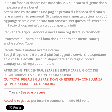
in "Io mi faccio di dopamina". Imperdibile. Ce un sacco di gente che si
impegna a stare bene!
Attenzione esiste anche una pagina privata di Eleonora dedicata a
lei e ai suoi amici personali. Si dispiace ma in questa pagina non può
aggiungere amici che ancora non conosce. Per questo c'è invece "Io
mi faccio di dopamina", un gruppo aperto a tutti.
Per vedere il tg di Eleonora è necessario registrarsi in facebook.
Protestate qui sotto per il fatto che Eleonora non mette i suoi tg
anche su You Tube!!
Parole chiave motore ricerca interno
Scegli il regalo che ti piace di più! Qui oggetti e servizi che aspettano
solo che tu li accetti. Qui puoi depositare il tuo regalo. codice
campagna qw3regalobuonnatale
ATTENZIONE, PER CENTRALIZZARE E SEMPLIFICARE IL GIOCO DEI
REGALI ABBIAMO APERTO UN FORUM. QUINDI
QUI TROVI I REGALI E GLI SPAZI DOVE CHIEDERE UNA CONSULENZA
QUI PER ESPRIMERE UN DESIDERIO
Tags:
Sesso e piacere
Accedi
o
registrati
per inserire commenti.
letto 985 volte