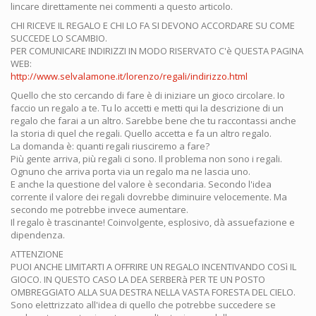
lincare direttamente nei commenti a questo articolo.
CHI RICEVE IL REGALO E CHI LO FA SI DEVONO ACCORDARE SU COME
SUCCEDE LO SCAMBIO.
PER COMUNICARE INDIRIZZI IN MODO RISERVATO C'è QUESTA PAGINA
WEB:
http://www.selvalamone.it/lorenzo/regali/indirizzo.html
Quello che sto cercando di fare è di iniziare un gioco circolare. Io
faccio un regalo a te. Tu lo accetti e metti qui la descrizione di un
regalo che farai a un altro. Sarebbe bene che tu raccontassi anche
la storia di quel che regali. Quello accetta e fa un altro regalo.
La domanda è: quanti regali riusciremo a fare?
Più gente arriva, più regali ci sono. Il problema non sono i regali.
Ognuno che arriva porta via un regalo ma ne lascia uno.
E anche la questione del valore è secondaria. Secondo l'idea
corrente il valore dei regali dovrebbe diminuire velocemente. Ma
secondo me potrebbe invece aumentare.
Il regalo è trascinante! Coinvolgente, esplosivo, dà assuefazione e
dipendenza.
ATTENZIONE
PUOI ANCHE LIMITARTI A OFFRIRE UN REGALO INCENTIVANDO COSì IL
GIOCO. IN QUESTO CASO LA DEA SERBERà PER TE UN POSTO
OMBREGGIATO ALLA SUA DESTRA NELLA VASTA FORESTA DEL CIELO.
Sono elettrizzato all'idea di quello che potrebbe succedere se