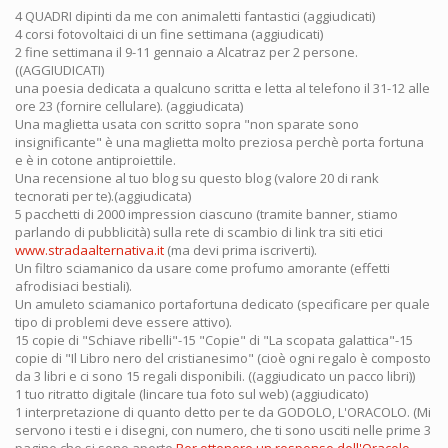
4 QUADRI dipinti da me con animaletti fantastici (aggiudicati)
4 corsi fotovoltaici di un fine settimana (aggiudicati)
2 fine settimana il 9-11 gennaio a Alcatraz per 2 persone.
((AGGIUDICATI)
una poesia dedicata a qualcuno scritta e letta al telefono il 31-12 alle
ore 23 (fornire cellulare). (aggiudicata)
Una maglietta usata con scritto sopra "non sparate sono
insignificante" è una maglietta molto preziosa perchè porta fortuna
e è in cotone antiproiettile.
Una recensione al tuo blog su questo blog (valore 20 di rank
tecnorati per te).(aggiudicata)
5 pacchetti di 2000 impression ciascuno (tramite banner, stiamo
parlando di pubblicità) sulla rete di scambio di link tra siti etici
www.stradaalternativa.it
(ma devi prima iscriverti).
Un filtro sciamanico da usare come profumo amorante (effetti
afrodisiaci bestiali).
Un amuleto sciamanico portafortuna dedicato (specificare per quale
tipo di problemi deve essere attivo).
15 copie di "Schiave ribelli"-15 "Copie" di "La scopata galattica"-15
copie di "Il Libro nero del cristianesimo" (cioè ogni regalo è composto
da 3 libri e ci sono 15 regali disponibili. ((aggiudicato un pacco libri))
1 tuo ritratto digitale (lincare tua foto sul web) (aggiudicato)
1 interpretazione di quanto detto per te da GODOLO, L'ORACOLO. (Mi
servono i testi e i disegni, con numero, che ti sono usciti nelle prime 3