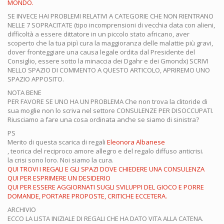
MONDO.
SE INVECE HAI PROBLEMI RELATIVI A CATEGORIE CHE NON RIENTRANO
NELLE 7 SOPRACITATE (tipo incomprensioni di vecchia data con alieni,
difficoltà a essere dittatore in un piccolo stato africano, aver
scoperto che la tua pipì cura la maggioranza delle malattie più gravi,
dover fronteggiare una causa legale ordita dal Presidente del
Consiglio, essere sotto la minaccia dei Dgahr e dei Gmondx) SCRIVI
NELLO SPAZIO DI COMMENTO A QUESTO ARTICOLO, APRIREMO UNO
SPAZIO APPOSITO.
NOTA BENE
PER FAVORE SE UNO HA UN PROBLEMA Che non trova la clitoride di
sua moglie non lo scriva nel settore CONSULENZE PER DISOCCUPATI.
Riusciamo a fare una cosa ordinata anche se siamo di sinistra?
PS
Merito di questa scarica di regali
Eleonora Albanese
, teorica del reciproco amore allegro e del regalo diffuso anticrisi.
la crisi sono loro. Noi siamo la cura.
QUI TROVI I REGALI E GLI SPAZI DOVE CHIEDERE UNA CONSULENZA
QUI PER ESPRIMERE UN DESIDERIO
QUI PER ESSERE AGGIORNATI SUGLI SVILUPPI DEL GIOCO E PORRE
DOMANDE, PORTARE PROPOSTE, CRITICHE ECCETERA.
ARCHIVIO
ECCO LA LISTA INIZIALE DI REGALI CHE HA DATO VITA ALLA CATENA.