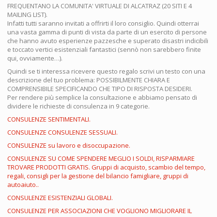
FREQUENTANO LA COMUNITA' VIRTUALE DI ALCATRAZ (20 SITI E 4
MAILING LIST).
Infatti tutti saranno invitati a offrirti il loro consiglio. Quindi otterrai
una vasta gamma di punti di vista da parte di un esercito di persone
che hanno avuto esperienze pazzesche e superato disastri indicibili
e toccato vertici esistenziali fantastici (sennò non sarebbero finite
qui, ovviamente…).
Quindi se ti interessa ricevere questo regalo scrivi un testo con una
descrizione del tuo problema: POSSIBILMENTE CHIARA E
COMPRENSIBILE SPECIFICANDO CHE TIPO DI RISPOSTA DESIDERI.
Per rendere più semplice la consultazione e abbiamo pensato di
dividere le richieste di consulenza in 9 categorie.
CONSULENZE SENTIMENTALI.
CONSULENZE CONSULENZE SESSUALI.
CONSULENZE su lavoro e disoccupazione.
CONSULENZE SU COME SPENDERE MEGLIO I SOLDI, RISPARMIARE
TROVARE PRODOTTI GRATIS. Gruppi di acquisto, scambio del tempo,
regali, consigli per la gestione del bilancio famigliare, gruppi di
autoaiuto..
CONSULENZE ESISTENZIALI GLOBALI.
CONSULENZE PER ASSOCIAZIONI CHE VOGLIONO MIGLIORARE IL