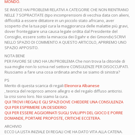
MONDO.
SE INVECE HAI PROBLEMI RELATIVI A CATEGORIE CHE NON RIENTRANO
NELLE 7 SOPRACITATE (tipo incomprensioni di vecchia data con alieni,
difficoltà a essere dittatore in un piccolo stato africano, aver
scoperto che la tua pipì cura la maggioranza delle malattie più gravi,
dover fronteggiare una causa legale ordita dal Presidente del
Consiglio, essere sotto la minaccia dei Dgahr e dei Gmondx) SCRIVI
NELLO SPAZIO DI COMMENTO A QUESTO ARTICOLO, APRIREMO UNO
SPAZIO APPOSITO.
NOTA BENE
PER FAVORE SE UNO HA UN PROBLEMA Che non trova la clitoride di
sua moglie non lo scriva nel settore CONSULENZE PER DISOCCUPATI.
Riusciamo a fare una cosa ordinata anche se siamo di sinistra?
PS
Merito di questa scarica di regali
Eleonora Albanese
, teorica del reciproco amore allegro e del regalo diffuso anticrisi.
la crisi sono loro. Noi siamo la cura.
QUI TROVI I REGALI E GLI SPAZI DOVE CHIEDERE UNA CONSULENZA
QUI PER ESPRIMERE UN DESIDERIO
QUI PER ESSERE AGGIORNATI SUGLI SVILUPPI DEL GIOCO E PORRE
DOMANDE, PORTARE PROPOSTE, CRITICHE ECCETERA.
ARCHIVIO
ECCO LA LISTA INIZIALE DI REGALI CHE HA DATO VITA ALLA CATENA.