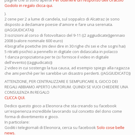
pagine che si sono aperte
Per ottenere un responso dell'Oracolo
Godolo in regalo clicca qui.
).
2 cene per 2 a lume di candela, sul soppalco di Alcatraz (e sono
disposto a declamare poesie d'amore e fare una serenata.
((AGGIUDICATA))
3 iscrizioni al corso di fotovoltaico del 9-11 ((2 aggiudicate))gennaio
2008 (valore nominale 600 euro)
4 biografie poetiche (mi devi dire in 30 righe chi sei e che sogni hai)
5 ritratti psichici a pennello in digitale con didascalia in polacco
1 danza propiziatoria per te (si fornisce il video in digitale
dell'evento) ((aggiudicato))
2 video in cui sostengo la tua causa, ad esempio spiego alla ragazza
che ami perchè per lei sarebbe un disastro perderti. ((AGGIUDICATO))
ATTENZIONE, PER CENTRALIZZARE E SEMPLIFICARE IL GIOCO DEI
REGALI ABBIAMO APERTO UN FORUM. QUINDI SE VUOI CHIEDERE UNA
CONSULENZA IN REGALO
CLICCA QUI.
Dedico questo gioco a Eleonora che sta creando su facebook
un'esperienza incredibile lavorando sul concetto del dono come
forma di divertimento e gioco.
In particolare:
Goditi i telegiornali di Eleonora, cerca su facebook
Solo cose belle
news.