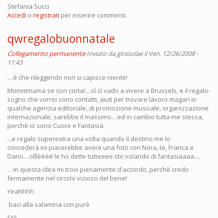
Stefania Succi
Accedi
o
registrati
per inserire commenti.
qwregalobuonnatale
Collegamento permanente
Inviato da
girasolae
il Ven, 12/26/2008 -
11:43
....è che rileggendo non si capisce niente!
Mommmama se son corta!....sì sì vado a vivere a Brussels, e il regalo-
sogno che vorrei sono contatti, aiuti per trovare lavoro magari in
qualche agenzia editoriale, di promozione musicale, organizzazione
internazionale, sarebbe il massimo....ed in cambio tutta me stessa,
perchè io sono Cuore e Fantasia.
...e regalo superextra una volta quando il destino me lo
concederà mi piacerebbe avere una foto con Nora, te, Franca e
Dario....olllèèèè le ho dette tutteeee sto volando di fantasiaaaa....
... in questa idea mi trovi pienamente d'accordo, perchè credo
fermamente nel circolo vizioso del bene!
Yeahhhh
baci alla salamina con purè
Stè