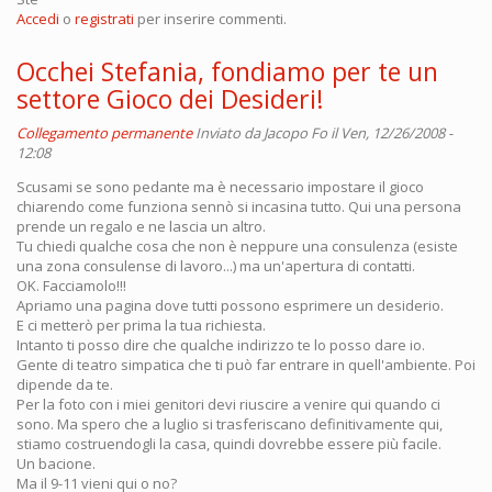
Accedi
o
registrati
per inserire commenti.
Occhei Stefania, fondiamo per te un
settore Gioco dei Desideri!
Collegamento permanente
Inviato da
Jacopo Fo
il Ven, 12/26/2008 -
12:08
Scusami se sono pedante ma è necessario impostare il gioco
chiarendo come funziona sennò si incasina tutto. Qui una persona
prende un regalo e ne lascia un altro.
Tu chiedi qualche cosa che non è neppure una consulenza (esiste
una zona consulense di lavoro...) ma un'apertura di contatti.
OK. Facciamolo!!!
Apriamo una pagina dove tutti possono esprimere un desiderio.
E ci metterò per prima la tua richiesta.
Intanto ti posso dire che qualche indirizzo te lo posso dare io.
Gente di teatro simpatica che ti può far entrare in quell'ambiente. Poi
dipende da te.
Per la foto con i miei genitori devi riuscire a venire qui quando ci
sono. Ma spero che a luglio si trasferiscano definitivamente qui,
stiamo costruendogli la casa, quindi dovrebbe essere più facile.
Un bacione.
Ma il 9-11 vieni qui o no?