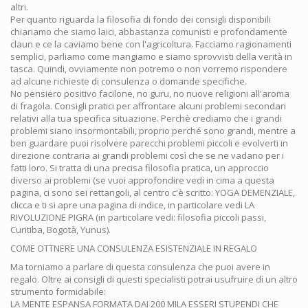
altri.
Per quanto riguarda la filosofia di fondo dei consigli disponibili
chiariamo che siamo laici, abbastanza comunisti e profondamente
claun e ce la caviamo bene con l'agricoltura. Facciamo ragionamenti
semplici, parliamo come mangiamo e siamo sprovvisti della verità in
tasca. Quindi, ovviamente non potremo o non vorremo rispondere
ad alcune richieste di consulenza o domande specifiche.
No pensiero positivo facilone, no guru, no nuove religioni all'aroma
di fragola. Consigli pratici per affrontare alcuni problemi secondari
relativi alla tua specifica situazione. Perchè crediamo che i grandi
problemi siano insormontabili, proprio perché sono grandi, mentre a
ben guardare puoi risolvere parecchi problemi piccoli e evolverti in
direzione contraria ai grandi problemi così che se ne vadano per i
fatti loro. Si tratta di una precisa filosofia pratica, un approccio
diverso ai problemi (se vuoi approfondire vedi in cima a questa
pagina, ci sono sei rettangoli, al centro c'è scritto: YOGA DEMENZIALE,
clicca e ti si apre una pagina di indice, in particolare vedi LA
RIVOLUZIONE PIGRA (in particolare vedi: filosofia piccoli passi,
Curitiba, Bogotà, Yunus).
COME OTTNERE UNA CONSULENZA ESISTENZIALE IN REGALO
Ma torniamo a parlare di questa consulenza che puoi avere in
regalo. Oltre ai consigli di questi specialisti potrai usufruire di un altro
strumento formidabile:
LA MENTE ESPANSA FORMATA DAI 200 MILA ESSERI STUPENDI CHE