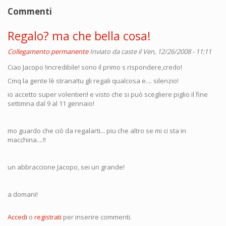
Commenti
Regalo? ma che bella cosa!
Collegamento permanente
Inviato da
caste
il Ven, 12/26/2008 - 11:11
Ciao Jacopo !incredibile! sono il primo s rispondere,credo!
Cmq la gente lè strana!tu gli regali qualcosa e.... silenzio!
io accetto super volentieri! e visto che si può scegliere piglio il fine
settimna dal 9 al 11 gennaio!
mo guardo che ciò da regalarti... piu che altro se mi ci sta in
macchina....!!
un abbraccione Jacopo, sei un grande!
a domani!
Accedi
o
registrati
per inserire commenti.