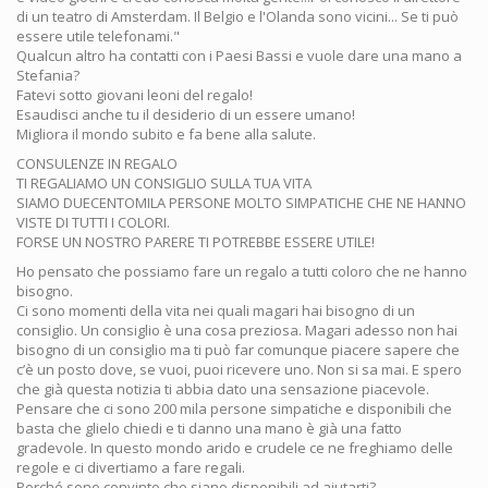
di un teatro di Amsterdam. Il Belgio e l'Olanda sono vicini... Se ti può
essere utile telefonami."
Qualcun altro ha contatti con i Paesi Bassi e vuole dare una mano a
Stefania?
Fatevi sotto giovani leoni del regalo!
Esaudisci anche tu il desiderio di un essere umano!
Migliora il mondo subito e fa bene alla salute.
CONSULENZE IN REGALO
TI REGALIAMO UN CONSIGLIO SULLA TUA VITA
SIAMO DUECENTOMILA PERSONE MOLTO SIMPATICHE CHE NE HANNO
VISTE DI TUTTI I COLORI.
FORSE UN NOSTRO PARERE TI POTREBBE ESSERE UTILE!
Ho pensato che possiamo fare un regalo a tutti coloro che ne hanno
bisogno.
Ci sono momenti della vita nei quali magari hai bisogno di un
consiglio. Un consiglio è una cosa preziosa. Magari adesso non hai
bisogno di un consiglio ma ti può far comunque piacere sapere che
c’è un posto dove, se vuoi, puoi ricevere uno. Non si sa mai. E spero
che già questa notizia ti abbia dato una sensazione piacevole.
Pensare che ci sono 200 mila persone simpatiche e disponibili che
basta che glielo chiedi e ti danno una mano è già una fatto
gradevole. In questo mondo arido e crudele ce ne freghiamo delle
regole e ci divertiamo a fare regali.
Perché sono convinto che siano disponibili ad aiutarti?