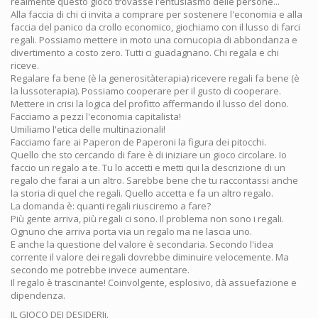
realmente questo gioco trovasse l'entusiasmo delle persone...
Alla faccia di chi ci invita a comprare per sostenere l'economia e alla
faccia del panico da crollo economico, giochiamo con il lusso di farci
regali. Possiamo mettere in moto una cornucopia di abbondanza e
divertimento a costo zero. Tutti ci guadagnano. Chi regala e chi
riceve.
Regalare fa bene (è la generositàterapia) ricevere regali fa bene (è
la lussoterapia). Possiamo cooperare per il gusto di cooperare.
Mettere in crisi la logica del profitto affermando il lusso del dono.
Facciamo a pezzi l'economia capitalista!
Umiliamo l'etica delle multinazionali!
Facciamo fare ai Paperon de Paperoni la figura dei pitocchi.
Quello che sto cercando di fare è di iniziare un gioco circolare. Io
faccio un regalo a te. Tu lo accetti e metti qui la descrizione di un
regalo che farai a un altro. Sarebbe bene che tu raccontassi anche
la storia di quel che regali. Quello accetta e fa un altro regalo.
La domanda è: quanti regali riusciremo a fare?
Più gente arriva, più regali ci sono. Il problema non sono i regali.
Ognuno che arriva porta via un regalo ma ne lascia uno.
E anche la questione del valore è secondaria. Secondo l'idea
corrente il valore dei regali dovrebbe diminuire velocemente. Ma
secondo me potrebbe invece aumentare.
Il regalo è trascinante! Coinvolgente, esplosivo, dà assuefazione e
dipendenza.
IL GIOCO DEI DESIDERIi.