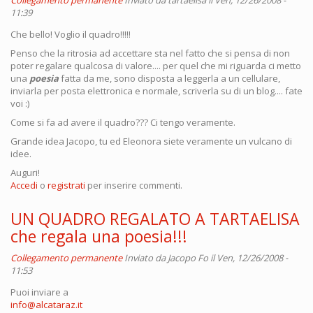
Collegamento permanente
Inviato da
tartaelisa
il Ven, 12/26/2008 -
11:39
Che bello! Voglio il quadro!!!!!
Penso che la ritrosia ad accettare sta nel fatto che si pensa di non
poter regalare qualcosa di valore.... per quel che mi riguarda ci metto
una
poesia
fatta da me, sono disposta a leggerla a un cellulare,
inviarla per posta elettronica e normale, scriverla su di un blog.... fate
voi :)
Come si fa ad avere il quadro??? Ci tengo veramente.
Grande idea Jacopo, tu ed Eleonora siete veramente un vulcano di
idee.
Auguri!
Accedi
o
registrati
per inserire commenti.
UN QUADRO REGALATO A TARTAELISA
che regala una poesia!!!
Collegamento permanente
Inviato da
Jacopo Fo
il Ven, 12/26/2008 -
11:53
Puoi inviare a
info@alcataraz.it