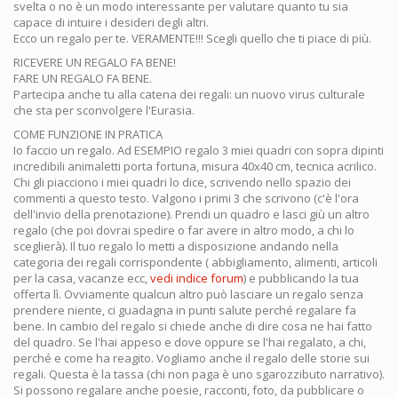
svelta o no è un modo interessante per valutare quanto tu sia
capace di intuire i desideri degli altri.
Ecco un regalo per te. VERAMENTE!!! Scegli quello che ti piace di più.
RICEVERE UN REGALO FA BENE!
FARE UN REGALO FA BENE.
Partecipa anche tu alla catena dei regali: un nuovo virus culturale
che sta per sconvolgere l'Eurasia.
COME FUNZIONE IN PRATICA
Io faccio un regalo. Ad ESEMPIO regalo 3 miei quadri con sopra dipinti
incredibili animaletti porta fortuna, misura 40x40 cm, tecnica acrilico.
Chi gli piacciono i miei quadri lo dice, scrivendo nello spazio dei
commenti a questo testo. Valgono i primi 3 che scrivono (c'è l'ora
dell'invio della prenotazione). Prendi un quadro e lasci giù un altro
regalo (che poi dovrai spedire o far avere in altro modo, a chi lo
sceglierà). Il tuo regalo lo metti a disposizione andando nella
categoria dei regali corrispondente ( abbigliamento, alimenti, articoli
per la casa, vacanze ecc,
vedi indice forum
) e pubblicando la tua
offerta lì. Ovviamente qualcun altro può lasciare un regalo senza
prendere niente, ci guadagna in punti salute perché regalare fa
bene. In cambio del regalo si chiede anche di dire cosa ne hai fatto
del quadro. Se l'hai appeso e dove oppure se l'hai regalato, a chi,
perché e come ha reagito. Vogliamo anche il regalo delle storie sui
regali. Questa è la tassa (chi non paga è uno sgarozzibuto narrativo).
Si possono regalare anche poesie, racconti, foto, da pubblicare o