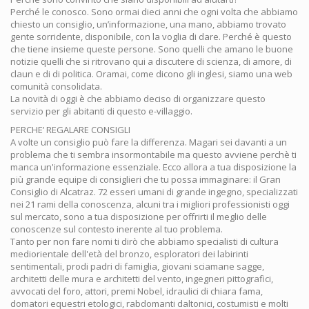
Perché le conosco. Sono ormai dieci anni che ogni volta che abbiamo
chiesto un consiglio, un’informazione, una mano, abbiamo trovato
gente sorridente, disponibile, con la voglia di dare. Perché è questo
che tiene insieme queste persone. Sono quelli che amano le buone
notizie quelli che si ritrovano qui a discutere di scienza, di amore, di
claun e di di politica. Oramai, come dicono gli inglesi, siamo una web
comunità consolidata.
La novità di oggi è che abbiamo deciso di organizzare questo
servizio per gli abitanti di questo e-villaggio.
PERCHE’ REGALARE CONSIGLI
A volte un consiglio può fare la differenza. Magari sei davanti a un
problema che ti sembra insormontabile ma questo avviene perchè ti
manca un'informazione essenziale. Ecco allora a tua disposizione la
più grande equipe di consiglieri che tu possa immaginare: il Gran
Consiglio di Alcatraz. 72 esseri umani di grande ingegno, specializzati
nei 21 rami della conoscenza, alcuni tra i migliori professionisti oggi
sul mercato, sono a tua disposizione per offrirti il meglio delle
conoscenze sul contesto inerente al tuo problema.
Tanto per non fare nomi ti dirò che abbiamo specialisti di cultura
mediorientale dell'età del bronzo, esploratori dei labirinti
sentimentali, prodi padri di famiglia, giovani sciamane sagge,
architetti delle mura e architetti del vento, ingegneri pittografici,
avvocati del foro, attori, premi Nobel, idraulici di chiara fama,
domatori equestri etologici, rabdomanti daltonici, costumisti e molti