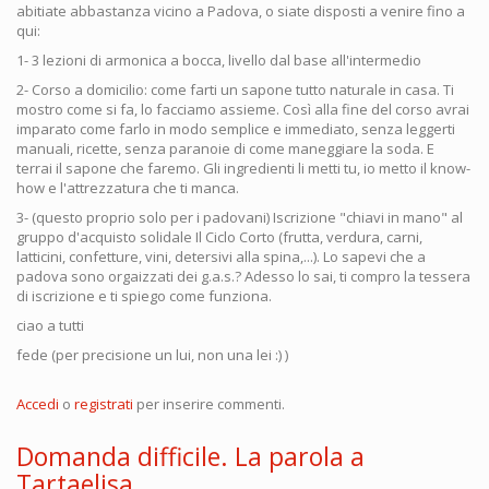
abitiate abbastanza vicino a Padova, o siate disposti a venire fino a
qui:
1- 3 lezioni di armonica a bocca, livello dal base all'intermedio
2- Corso a domicilio: come farti un sapone tutto naturale in casa. Ti
mostro come si fa, lo facciamo assieme. Così alla fine del corso avrai
imparato come farlo in modo semplice e immediato, senza leggerti
manuali, ricette, senza paranoie di come maneggiare la soda. E
terrai il sapone che faremo. Gli ingredienti li metti tu, io metto il know-
how e l'attrezzatura che ti manca.
3- (questo proprio solo per i padovani) Iscrizione "chiavi in mano" al
gruppo d'acquisto solidale Il Ciclo Corto (frutta, verdura, carni,
latticini, confetture, vini, detersivi alla spina,...). Lo sapevi che a
padova sono orgaizzati dei g.a.s.? Adesso lo sai, ti compro la tessera
di iscrizione e ti spiego come funziona.
ciao a tutti
fede (per precisione un lui, non una lei :) )
Accedi
o
registrati
per inserire commenti.
Domanda difficile. La parola a
Tartaelisa