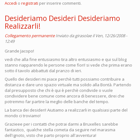
Accedi
o
registrati
per inserire commenti.
Desideriamo Desideri Desideriamo
Realizzarli!
Collegamento permanente
Inviato da
girasolae
il Ven, 12/26/2008 -
12:49
Grande Jacopo!
vedi che alla fine entusiasmo tira altro entusiasmo e qui sul blog
stanno riapparendo le persone come fiori! si vede che prima erano
sotto il tavolo abbattuti dal pranzo di ieri.
Quello dei desideri mi piace perchè tutti possiamo contribuire a
distanza e dare uno spazio virtuale ma solido alla Bontà. Partendo
dal presupposto che chi è qui è perchè condivide o vuole
condividere bene comune come ancora di benessere, direi che
potremmo far partire la meglio delle banche del tempo.
La banca dei desideri! Aiutiamo a realizzarli in qualsiasi parte del
mondo ci troviamo!
Grazieee per i contatti che potrai darmi a Bruxelles sarebbe
fantastico, qualche stella cometa da seguire nel marasma
dell'ignoto, visto che parto proprio all'avventura!