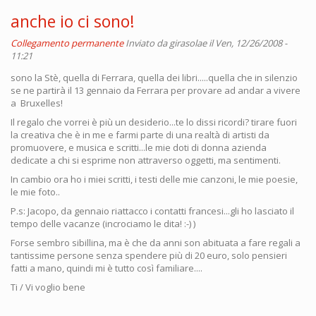
anche io ci sono!
Collegamento permanente
Inviato da
girasolae
il Ven, 12/26/2008 -
11:21
sono la Stè, quella di Ferrara, quella dei libri.....quella che in silenzio
se ne partirà il 13 gennaio da Ferrara per provare ad andar a vivere
a Bruxelles!
Il regalo che vorrei è più un desiderio...te lo dissi ricordi? tirare fuori
la creativa che è in me e farmi parte di una realtà di artisti da
promuovere, e musica e scritti...le mie doti di donna azienda
dedicate a chi si esprime non attraverso oggetti, ma sentimenti.
In cambio ora ho i miei scritti, i testi delle mie canzoni, le mie poesie,
le mie foto..
P.s: Jacopo, da gennaio riattacco i contatti francesi...gli ho lasciato il
tempo delle vacanze (incrociamo le dita! :-) )
Forse sembro sibillina, ma è che da anni son abituata a fare regali a
tantissime persone senza spendere più di 20 euro, solo pensieri
fatti a mano, quindi mi è tutto così familiare....
Ti / Vi voglio bene