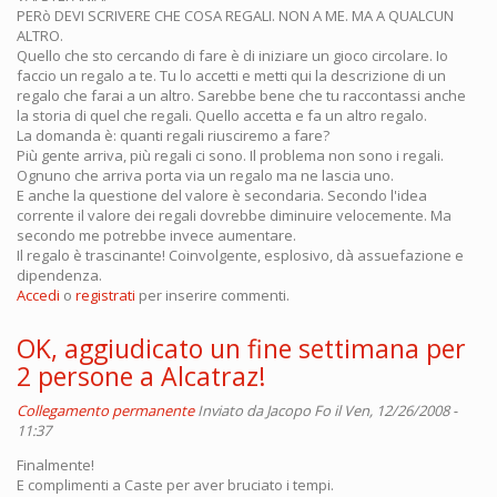
PERò DEVI SCRIVERE CHE COSA REGALI. NON A ME. MA A QUALCUN
ALTRO.
Quello che sto cercando di fare è di iniziare un gioco circolare. Io
faccio un regalo a te. Tu lo accetti e metti qui la descrizione di un
regalo che farai a un altro. Sarebbe bene che tu raccontassi anche
la storia di quel che regali. Quello accetta e fa un altro regalo.
La domanda è: quanti regali riusciremo a fare?
Più gente arriva, più regali ci sono. Il problema non sono i regali.
Ognuno che arriva porta via un regalo ma ne lascia uno.
E anche la questione del valore è secondaria. Secondo l'idea
corrente il valore dei regali dovrebbe diminuire velocemente. Ma
secondo me potrebbe invece aumentare.
Il regalo è trascinante! Coinvolgente, esplosivo, dà assuefazione e
dipendenza.
Accedi
o
registrati
per inserire commenti.
OK, aggiudicato un fine settimana per
2 persone a Alcatraz!
Collegamento permanente
Inviato da
Jacopo Fo
il Ven, 12/26/2008 -
11:37
Finalmente!
E complimenti a Caste per aver bruciato i tempi.