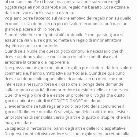
al consumismo. Se ci fosse una contrattazione sul valore degli
oggetti regalati non ci sarebbe più regalo ma baratto. Cosa ottima e
da incentivare anch'essa ma diversa.
Vogliamo porre l'accento sul valore emotivo del regalo non su quello
economico. Un dono con un piccolo valore economico può dare un
grande piacere a chi lo riceve.
E' però evidente che l'ipotesi più probabile è che questo gioco si
esaurisca via via, se ognuno mette un regalo di minor attrattiva
rispetto a quello che prende.
Quindi se si vuole che questo gioco continui è necessario che chi
riceve un dono valuti se con il dono che offre contribuisce ad
arricchire la catena o a impoverirla.
Non possiamo negare che alcuni regali, a prescindere dal loro valore
commerciale, hanno un'attrattiva particolare. Quindi se qualcuno
riceve un dono molto appetibile e ricambia con un dono che non
interessa a nessuno forse è il caso che si ponga delle domande
sulla propria capacità di comprendere i desideri delle altre persone.
Quel che voglio dire che è esiste un problema di voglia che qusto
gioco continui e quindi di CODICE D'ONORE del dono.
E' evidente che se tutti regalano solo loro foto della comunione il
gioco difficilmente decolla. O se volgiamo dirlo in altri termini esiste
un problema di sensibilità verso gli altri e di gusto di stupire, che è la
magia del dare.
La capacità di mettersi nei panni degli altri e delle loro aspettative.
Da questo punto di vista vedere se il tuo regalo viene accettato alla