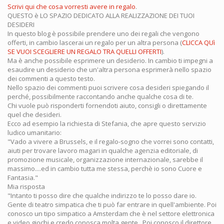
Scrivi qui che cosa vorresti avere in regalo
.
QUESTO è LO SPAZIO DEDICATO ALLA REALIZZAZIONE DEI TUOI
DESIDERI
In questo blog è possibile prendere uno dei regali che vengono
offerti, in cambio lascerai un regalo per un altra persona (
CLICCA QUì
SE VUOI SCEGLIERE UN REGALO TRA QUELLI OFFERTI
).
Ma è anche possibile esprimere un desiderio. In cambio ti impegni a
esaudire un desiderio che un'altra persona esprimerà nello spazio
dei commenti a questo testo.
Nello spazio dei commenti puoi scrivere cosa desideri spiegando il
perché, possibilmente raccontando anche qualche cosa di te.
Chi vuole può risponderti fornendoti aiuto, consigli o direttamente
quel che desideri.
Ecco ad esempio la richiesta di Stefania, che apre questo servizio
ludico umanitario:
"Vado a vivere a Brussels, e il regalo-sogno che vorrei sono contatti,
aiuti per trovare lavoro magari in qualche agenzia editoriale, di
promozione musicale, organizzazione internazionale, sarebbe il
massimo....ed in cambio tutta me stessa, perchè io sono Cuore e
Fantasia."
Mia risposta
"Intanto ti posso dire che qualche indirizzo te lo posso dare io.
Gente di teatro simpatica che ti può far entrare in quell'ambiente. Poi
conosco un tipo simpatico a Amsterdam che è nel settore elettronica
e video giochi e credo conosca molta gente...Poi conosco il direttore