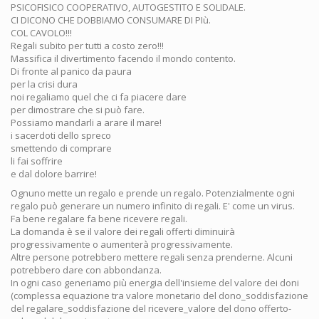
PSICOFISICO COOPERATIVO, AUTOGESTITO E SOLIDALE.
CI DICONO CHE DOBBIAMO CONSUMARE DI PIù.
COL CAVOLO!!!
Regali subito per tutti a costo zero!!!
Massifica il divertimento facendo il mondo contento.
Di fronte al panico da paura
per la crisi dura
noi regaliamo quel che ci fa piacere dare
per dimostrare che si può fare.
Possiamo mandarli a arare il mare!
i sacerdoti dello spreco
smettendo di comprare
li fai soffrire
e dal dolore barrire!
Ognuno mette un regalo e prende un regalo. Potenzialmente ogni
regalo può generare un numero infinito di regali. E' come un virus.
Fa bene regalare fa bene ricevere regali.
La domanda è se il valore dei regali offerti diminuirà
progressivamente o aumenterà progressivamente.
Altre persone potrebbero mettere regali senza prenderne. Alcuni
potrebbero dare con abbondanza.
In ogni caso generiamo più energia dell'insieme del valore dei doni
(complessa equazione tra valore monetario del dono_soddisfazione
del regalare_soddisfazione del ricevere_valore del dono offerto-