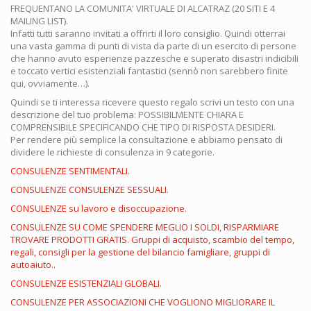
FREQUENTANO LA COMUNITA' VIRTUALE DI ALCATRAZ (20 SITI E 4
MAILING LIST).
Infatti tutti saranno invitati a offrirti il loro consiglio. Quindi otterrai
una vasta gamma di punti di vista da parte di un esercito di persone
che hanno avuto esperienze pazzesche e superato disastri indicibili
e toccato vertici esistenziali fantastici (sennò non sarebbero finite
qui, ovviamente…).
Quindi se ti interessa ricevere questo regalo scrivi un testo con una
descrizione del tuo problema: POSSIBILMENTE CHIARA E
COMPRENSIBILE SPECIFICANDO CHE TIPO DI RISPOSTA DESIDERI.
Per rendere più semplice la consultazione e abbiamo pensato di
dividere le richieste di consulenza in 9 categorie.
CONSULENZE SENTIMENTALI.
CONSULENZE CONSULENZE SESSUALI.
CONSULENZE su lavoro e disoccupazione.
CONSULENZE SU COME SPENDERE MEGLIO I SOLDI, RISPARMIARE
TROVARE PRODOTTI GRATIS. Gruppi di acquisto, scambio del tempo,
regali, consigli per la gestione del bilancio famigliare, gruppi di
autoaiuto..
CONSULENZE ESISTENZIALI GLOBALI.
CONSULENZE PER ASSOCIAZIONI CHE VOGLIONO MIGLIORARE IL