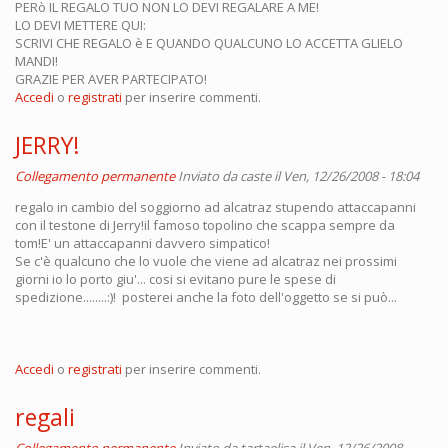
PERò IL REGALO TUO NON LO DEVI REGALARE A ME!
LO DEVI METTERE QUI:
SCRIVI CHE REGALO è E QUANDO QUALCUNO LO ACCETTA GLIELO
MANDI!
GRAZIE PER AVER PARTECIPATO!
Accedi
o
registrati
per inserire commenti.
JERRY!
Collegamento permanente
Inviato da
caste
il Ven, 12/26/2008 - 18:04
regalo in cambio del soggiorno ad alcatraz stupendo attaccapanni
con il testone di Jerry!il famoso topolino che scappa sempre da
tom!E' un attaccapanni davvero simpatico!
Se c'è qualcuno che lo vuole che viene ad alcatraz nei prossimi
giorni io lo porto giu'... cosi si evitano pure le spese di
spedizione........:)! posterei anche la foto dell'oggetto se si può...
Accedi
o
registrati
per inserire commenti.
regali