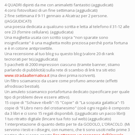
4 QUADRI dipinti da me con animaletti fantastici (aggiudicati)
4 corsi fotovoltaici di un fine settimana (aggiudicati)
2 fine settimana il 9-11 gennaio a Alcatraz per 2 persone.
((AGGIUDICATI)
una poesia dedicata a qualcuno scritta e letta al telefono il 31-12 alle
ore 23 (fornire cellulare). (aggiudicata)
Una maglietta usata con scritto sopra "non sparate sono
insignificante" è una maglietta molto preziosa perchè porta fortuna
e è in cotone antiproiettile.
Una recensione al tuo blog su questo blog (valore 20 di rank
tecnorati per te).(aggiudicata)
5 pacchetti di 2000 impression ciascuno (tramite banner, stiamo
parlando di pubblicità) sulla rete di scambio di link tra siti etici
www.stradaalternativa.it
(ma devi prima iscriverti).
Un filtro sciamanico da usare come profumo amorante (effetti
afrodisiaci bestiali).
Un amuleto sciamanico portafortuna dedicato (specificare per quale
tipo di problemi deve essere attivo).
15 copie di "Schiave ribelli"-15 "Copie" di "La scopata galattica"-15
copie di "Il Libro nero del cristianesimo" (cioè ogni regalo è composto
da 3 libri e ci sono 15 regali disponibili. ((aggiudicato un pacco libri))
1 tuo ritratto digitale (lincare tua foto sul web) (aggiudicato)
1 interpretazione di quanto detto per te da GODOLO, L'ORACOLO. (Mi
servono i testi e i disegni, con numero, che ti sono usciti nelle prime 3