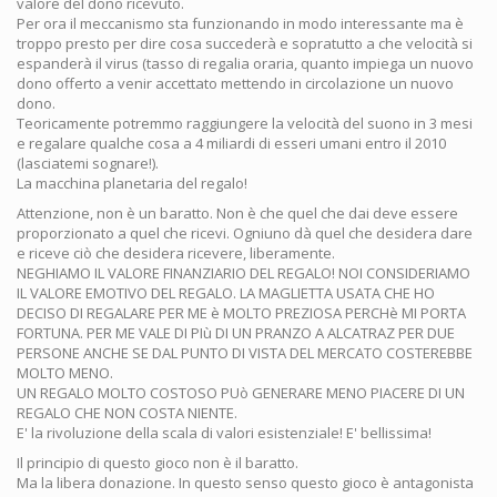
valore del dono ricevuto.
Per ora il meccanismo sta funzionando in modo interessante ma è
troppo presto per dire cosa succederà e sopratutto a che velocità si
espanderà il virus (tasso di regalia oraria, quanto impiega un nuovo
dono offerto a venir accettato mettendo in circolazione un nuovo
dono.
Teoricamente potremmo raggiungere la velocità del suono in 3 mesi
e regalare qualche cosa a 4 miliardi di esseri umani entro il 2010
(lasciatemi sognare!).
La macchina planetaria del regalo!
Attenzione, non è un baratto. Non è che quel che dai deve essere
proporzionato a quel che ricevi. Ogniuno dà quel che desidera dare
e riceve ciò che desidera ricevere, liberamente.
NEGHIAMO IL VALORE FINANZIARIO DEL REGALO! NOI CONSIDERIAMO
IL VALORE EMOTIVO DEL REGALO. LA MAGLIETTA USATA CHE HO
DECISO DI REGALARE PER ME è MOLTO PREZIOSA PERCHè MI PORTA
FORTUNA. PER ME VALE DI PIù DI UN PRANZO A ALCATRAZ PER DUE
PERSONE ANCHE SE DAL PUNTO DI VISTA DEL MERCATO COSTEREBBE
MOLTO MENO.
UN REGALO MOLTO COSTOSO PUò GENERARE MENO PIACERE DI UN
REGALO CHE NON COSTA NIENTE.
E' la rivoluzione della scala di valori esistenziale! E' bellissima!
Il principio di questo gioco non è il baratto.
Ma la libera donazione. In questo senso questo gioco è antagonista