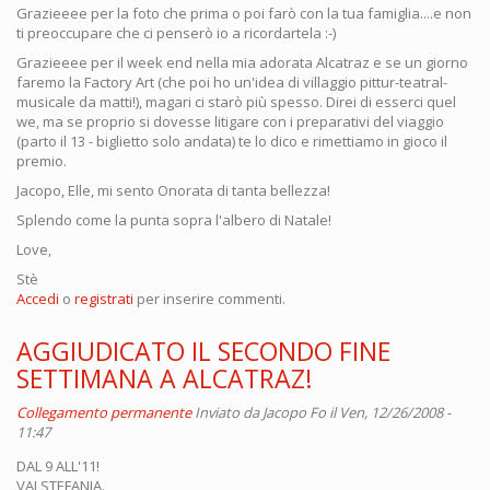
Grazieeee per la foto che prima o poi farò con la tua famiglia....e non
ti preoccupare che ci penserò io a ricordartela :-)
Grazieeee per il week end nella mia adorata Alcatraz e se un giorno
faremo la Factory Art (che poi ho un'idea di villaggio pittur-teatral-
musicale da matti!), magari ci starò più spesso. Direi di esserci quel
we, ma se proprio si dovesse litigare con i preparativi del viaggio
(parto il 13 - biglietto solo andata) te lo dico e rimettiamo in gioco il
premio.
Jacopo, Elle, mi sento Onorata di tanta bellezza!
Splendo come la punta sopra l'albero di Natale!
Love,
Stè
Accedi
o
registrati
per inserire commenti.
AGGIUDICATO IL SECONDO FINE
SETTIMANA A ALCATRAZ!
Collegamento permanente
Inviato da
Jacopo Fo
il Ven, 12/26/2008 -
11:47
DAL 9 ALL'11!
VAI STEFANIA.