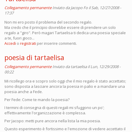
Collegamento permanente
Inviato da
Jacopo Fo
il Sab, 12/27/2008 -
17:37
Non mi ero posto il problema del secondo regalo.
Ma credo che il principio dovrebbe essere di prendere un solo
regalo a "giro". Però magari Tartaelisa ti dedica una poesia speciale
a te, fuori gioco...
Accedi
o
registrati
per inserire commenti.
poesia di tartaelisa
Collegamento permanente
Inviato da
tartaelisa
il Lun, 12/29/2008 -
00:22
Mi ricollego ora e scopro solo oggi che il mio regalo è stato accettato;
sono disposta a lasciare ancora la poesia in palio e a mandare una
poesia anche a Fede.
Per Fede: Come te mando la poesia?
I termini di consegna di questi regali mi sfuggono un po';
effettivamente l'organizzazione è complessa.
Per Jacopo: metti pure ancora nella lista la mia poesia.
Questo esperimento è fortissimo e l'emozione di vedere accettato il