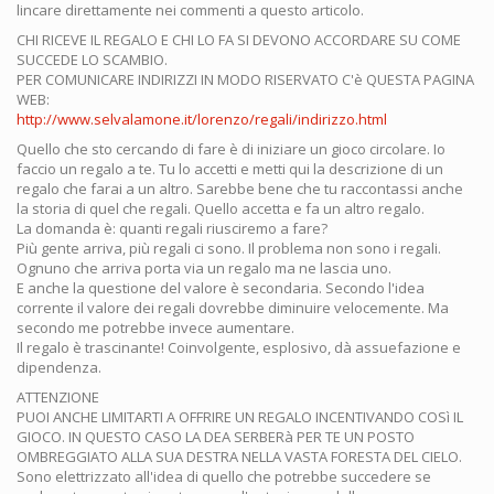
lincare direttamente nei commenti a questo articolo.
CHI RICEVE IL REGALO E CHI LO FA SI DEVONO ACCORDARE SU COME
SUCCEDE LO SCAMBIO.
PER COMUNICARE INDIRIZZI IN MODO RISERVATO C'è QUESTA PAGINA
WEB:
http://www.selvalamone.it/lorenzo/regali/indirizzo.html
Quello che sto cercando di fare è di iniziare un gioco circolare. Io
faccio un regalo a te. Tu lo accetti e metti qui la descrizione di un
regalo che farai a un altro. Sarebbe bene che tu raccontassi anche
la storia di quel che regali. Quello accetta e fa un altro regalo.
La domanda è: quanti regali riusciremo a fare?
Più gente arriva, più regali ci sono. Il problema non sono i regali.
Ognuno che arriva porta via un regalo ma ne lascia uno.
E anche la questione del valore è secondaria. Secondo l'idea
corrente il valore dei regali dovrebbe diminuire velocemente. Ma
secondo me potrebbe invece aumentare.
Il regalo è trascinante! Coinvolgente, esplosivo, dà assuefazione e
dipendenza.
ATTENZIONE
PUOI ANCHE LIMITARTI A OFFRIRE UN REGALO INCENTIVANDO COSì IL
GIOCO. IN QUESTO CASO LA DEA SERBERà PER TE UN POSTO
OMBREGGIATO ALLA SUA DESTRA NELLA VASTA FORESTA DEL CIELO.
Sono elettrizzato all'idea di quello che potrebbe succedere se