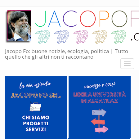
Salta
al
contenuto
principale
Jacopo Fo: buone notizie, ecologia, politica | Tutto
quello che gli altri non ti raccontano
Toggl
naviga