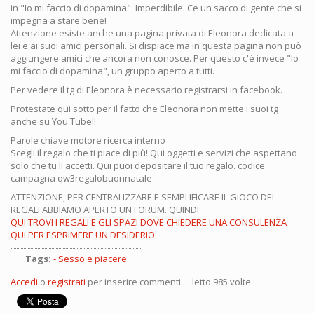
in "Io mi faccio di dopamina". Imperdibile. Ce un sacco di gente che si
impegna a stare bene!
Attenzione esiste anche una pagina privata di Eleonora dedicata a
lei e ai suoi amici personali. Si dispiace ma in questa pagina non può
aggiungere amici che ancora non conosce. Per questo c'è invece "Io
mi faccio di dopamina", un gruppo aperto a tutti.
Per vedere il tg di Eleonora è necessario registrarsi in facebook.
Protestate qui sotto per il fatto che Eleonora non mette i suoi tg
anche su You Tube!!
Parole chiave motore ricerca interno
Scegli il regalo che ti piace di più! Qui oggetti e servizi che aspettano
solo che tu li accetti. Qui puoi depositare il tuo regalo. codice
campagna qw3regalobuonnatale
ATTENZIONE, PER CENTRALIZZARE E SEMPLIFICARE IL GIOCO DEI
REGALI ABBIAMO APERTO UN FORUM. QUINDI
QUI TROVI I REGALI E GLI SPAZI DOVE CHIEDERE UNA CONSULENZA
QUI PER ESPRIMERE UN DESIDERIO
Tags:
Sesso e piacere
Accedi
o
registrati
per inserire commenti.
letto 985 volte