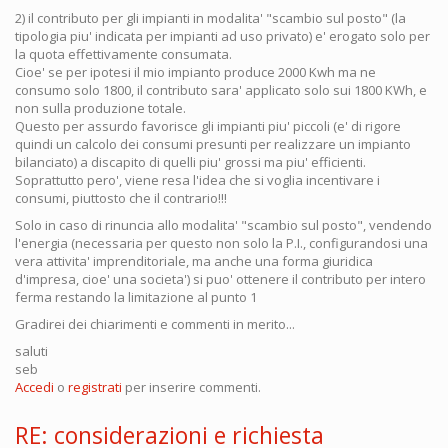
2) il contributo per gli impianti in modalita' "scambio sul posto" (la
tipologia piu' indicata per impianti ad uso privato) e' erogato solo per
la quota effettivamente consumata.
Cioe' se per ipotesi il mio impianto produce 2000 Kwh ma ne
consumo solo 1800, il contributo sara' applicato solo sui 1800 KWh, e
non sulla produzione totale.
Questo per assurdo favorisce gli impianti piu' piccoli (e' di rigore
quindi un calcolo dei consumi presunti per realizzare un impianto
bilanciato) a discapito di quelli piu' grossi ma piu' efficienti.
Soprattutto pero', viene resa l'idea che si voglia incentivare i
consumi, piuttosto che il contrario!!!
Solo in caso di rinuncia allo modalita' "scambio sul posto", vendendo
l'energia (necessaria per questo non solo la P.I., configurandosi una
vera attivita' imprenditoriale, ma anche una forma giuridica
d'impresa, cioe' una societa') si puo' ottenere il contributo per intero
ferma restando la limitazione al punto 1
Gradirei dei chiarimenti e commenti in merito...
saluti
seb
Accedi
o
registrati
per inserire commenti.
RE: considerazioni e richiesta