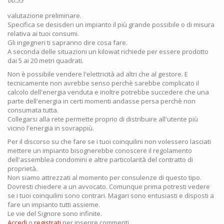
valutazione preliminare.
Specifica se desisderi un impianto il più grande possibile o di misura
relativa ai tuoi consumi.
Gli ingegneri ti sapranno dire cosa fare.
A seconda delle situazioni un kilowat richiede per essere prodotto
dai 5 ai 20 metri quadrati.
Non è possibile vendere l'elettricità ad altri che al gestore. E
tecnicamente non avrebbe senso perchè sarebbe complicato il
calcolo dell'energia venduta e inoltre potrebbe succedere che una
parte dell'energia in certi momenti andasse persa perchè non
consumata tutta.
Collegarsi alla rete permette proprio di distribuire all'utente più
vicino l'energia in sovrappiù.
Per il discorso su che fare se i tuoi coinquilini non volessero lasciati
mettere un impianto bisognerebbe conoscere il regolamento
dell'assemblea condomini e altre particolarità del contratto di
proprietà.
Non siamo attrezzati al momento per consulenze di questo tipo.
Dovresti chiedere a un avvocato. Comunque prima potresti vedere
se i tuoi coinquilini sono contrari. Magari sono entusiasti e disposti a
fare un impianto tutti assieme.
Le vie del Signore sono infinite.
Accedi
o
registrati
per inserire commenti.