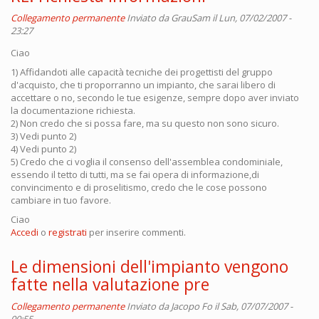
Collegamento permanente
Inviato da
GrauSam
il Lun, 07/02/2007 -
23:27
Ciao
1) Affidandoti alle capacità tecniche dei progettisti del gruppo
d'acquisto, che ti proporranno un impianto, che sarai libero di
accettare o no, secondo le tue esigenze, sempre dopo aver inviato
la documentazione richiesta.
2) Non credo che si possa fare, ma su questo non sono sicuro.
3) Vedi punto 2)
4) Vedi punto 2)
5) Credo che ci voglia il consenso dell'assemblea condominiale,
essendo il tetto di tutti, ma se fai opera di informazione,di
convincimento e di proselitismo, credo che le cose possono
cambiare in tuo favore.
Ciao
Accedi
o
registrati
per inserire commenti.
Le dimensioni dell'impianto vengono
fatte nella valutazione pre
Collegamento permanente
Inviato da
Jacopo Fo
il Sab, 07/07/2007 -
00:55