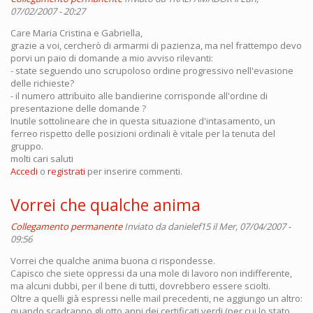
07/02/2007 - 20:27
Care Maria Cristina e Gabriella,
grazie a voi, cercherò di armarmi di pazienza, ma nel frattempo devo
porvi un paio di domande a mio avviso rilevanti:
- state seguendo uno scrupoloso ordine progressivo nell'evasione
delle richieste?
- il numero attribuito alle bandierine corrisponde all'ordine di
presentazione delle domande ?
Inutile sottolineare che in questa situazione d'intasamento, un
ferreo rispetto delle posizioni ordinali è vitale per la tenuta del
gruppo.
molti cari saluti
Accedi
o
registrati
per inserire commenti.
Vorrei che qualche anima
Collegamento permanente
Inviato da
danielef15
il Mer, 07/04/2007 -
09:56
Vorrei che qualche anima buona ci rispondesse.
Capisco che siete oppressi da una mole di lavoro non indifferente,
ma alcuni dubbi, per il bene di tutti, dovrebbero essere sciolti.
Oltre a quelli già espressi nelle mail precedenti, ne aggiungo un altro:
quando scadranno gli otto anni dei certificati verdi (per cui lo stato