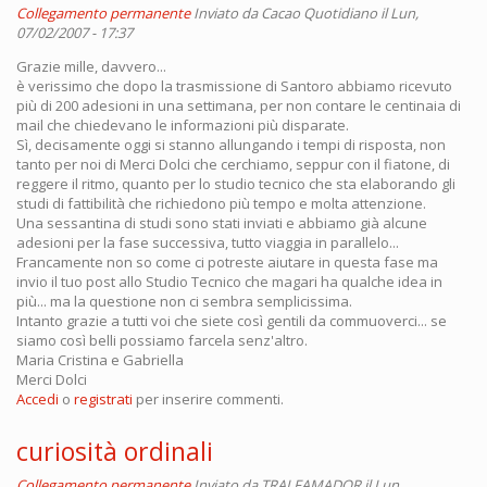
Collegamento permanente
Inviato da
Cacao Quotidiano
il Lun,
07/02/2007 - 17:37
Grazie mille, davvero...
è verissimo che dopo la trasmissione di Santoro abbiamo ricevuto
più di 200 adesioni in una settimana, per non contare le centinaia di
mail che chiedevano le informazioni più disparate.
Sì, decisamente oggi si stanno allungando i tempi di risposta, non
tanto per noi di Merci Dolci che cerchiamo, seppur con il fiatone, di
reggere il ritmo, quanto per lo studio tecnico che sta elaborando gli
studi di fattibilità che richiedono più tempo e molta attenzione.
Una sessantina di studi sono stati inviati e abbiamo già alcune
adesioni per la fase successiva, tutto viaggia in parallelo...
Francamente non so come ci potreste aiutare in questa fase ma
invio il tuo post allo Studio Tecnico che magari ha qualche idea in
più... ma la questione non ci sembra semplicissima.
Intanto grazie a tutti voi che siete così gentili da commuoverci... se
siamo così belli possiamo farcela senz'altro.
Maria Cristina e Gabriella
Merci Dolci
Accedi
o
registrati
per inserire commenti.
curiosità ordinali
Collegamento permanente
Inviato da
TRALFAMADOR
il Lun,