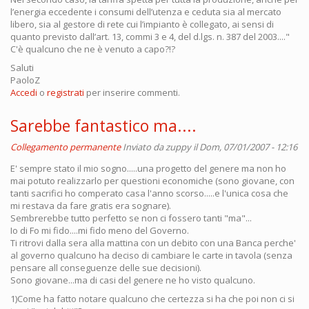
l’energia eccedente i consumi dell’utenza e ceduta sia al mercato
libero, sia al gestore di rete cui l’impianto è collegato, ai sensi di
quanto previsto dall’art. 13, commi 3 e 4, del d.lgs. n. 387 del 2003...."
C'è qualcuno che ne è venuto a capo?!?
Saluti
PaoloZ
Accedi
o
registrati
per inserire commenti.
Sarebbe fantastico ma....
Collegamento permanente
Inviato da
zuppy
il Dom, 07/01/2007 - 12:16
E' sempre stato il mio sogno.....una progetto del genere ma non ho
mai potuto realizzarlo per questioni economiche (sono giovane, con
tanti sacrifici ho comperato casa l'anno scorso.....e l'unica cosa che
mi restava da fare gratis era sognare).
Sembrerebbe tutto perfetto se non ci fossero tanti "ma"...
Io di Fo mi fido....mi fido meno del Governo.
Ti ritrovi dalla sera alla mattina con un debito con una Banca perche'
al governo qualcuno ha deciso di cambiare le carte in tavola (senza
pensare all conseguenze delle sue decisioni).
Sono giovane...ma di casi del genere ne ho visto qualcuno.
1)Come ha fatto notare qualcuno che certezza si ha che poi non ci si