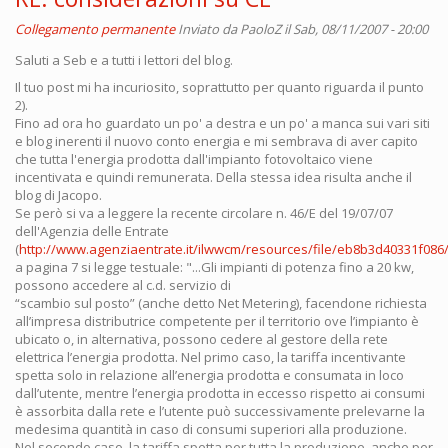
Collegamento permanente
Inviato da
PaoloZ
il Sab, 08/11/2007 - 20:00
Saluti a Seb e a tutti i lettori del blog.
Il tuo post mi ha incuriosito, soprattutto per quanto riguarda il punto
2).
Fino ad ora ho guardato un po' a destra e un po' a manca sui vari siti
e blog inerenti il nuovo conto energia e mi sembrava di aver capito
che tutta l'energia prodotta dall'impianto fotovoltaico viene
incentivata e quindi remunerata. Della stessa idea risulta anche il
blog di Jacopo.
Se però si va a leggere la recente circolare n. 46/E del 19/07/07
dell'Agenzia delle Entrate
(
http://www.agenziaentrate.it/ilwwcm/resources/file/eb8b3d40331f086/ci
a pagina 7 si legge testuale: "...Gli impianti di potenza fino a 20 kw,
possono accedere al c.d. servizio di
“scambio sul posto” (anche detto Net Metering), facendone richiesta
all’impresa distributrice competente per il territorio ove l’impianto è
ubicato o, in alternativa, possono cedere al gestore della rete
elettrica l’energia prodotta. Nel primo caso, la tariffa incentivante
spetta solo in relazione all’energia prodotta e consumata in loco
dall’utente, mentre l’energia prodotta in eccesso rispetto ai consumi
è assorbita dalla rete e l’utente può successivamente prelevarne la
medesima quantità in caso di consumi superiori alla produzione.
Nel secondo caso, la tariffa spetta per tutta la produzione, anche per