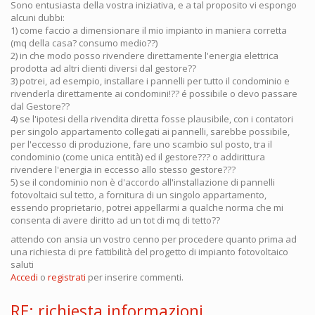
Sono entusiasta della vostra iniziativa, e a tal proposito vi espongo
alcuni dubbi:
1) come faccio a dimensionare il mio impianto in maniera corretta
(mq della casa? consumo medio??)
2) in che modo posso rivendere direttamente l'energia elettrica
prodotta ad altri clienti diversi dal gestore??
3) potrei, ad esempio, installare i pannelli per tutto il condominio e
rivenderla direttamente ai condomini!?? é possibile o devo passare
dal Gestore??
4) se l'ipotesi della rivendita diretta fosse plausibile, con i contatori
per singolo appartamento collegati ai pannelli, sarebbe possibile,
per l'eccesso di produzione, fare uno scambio sul posto, tra il
condominio (come unica entità) ed il gestore??? o addirittura
rivendere l'energia in eccesso allo stesso gestore???
5) se il condominio non è d'accordo all'installazione di pannelli
fotovoltaici sul tetto, a fornitura di un singolo appartamento,
essendo proprietario, potrei appellarmi a qualche norma che mi
consenta di avere diritto ad un tot di mq di tetto??
attendo con ansia un vostro cenno per procedere quanto prima ad
una richiesta di pre fattibilità del progetto di impianto fotovoltaico
saluti
Accedi
o
registrati
per inserire commenti.
RE: richiesta informazioni