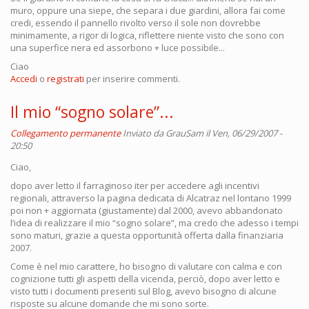
muro, oppure una siepe, che separa i due giardini, allora fai come
credi, essendo il pannello rivolto verso il sole non dovrebbe
minimamente, a rigor di logica, riflettere niente visto che sono con
una superfice nera ed assorbono + luce possibile...
Ciao
Accedi
o
registrati
per inserire commenti.
Il mio “sogno solare”...
Collegamento permanente
Inviato da
GrauSam
il Ven, 06/29/2007 -
20:50
Ciao,
dopo aver letto il farraginoso iter per accedere agli incentivi
regionali, attraverso la pagina dedicata di Alcatraz nel lontano 1999
poi non + aggiornata (giustamente) dal 2000, avevo abbandonato
l’idea di realizzare il mio “sogno solare”, ma credo che adesso i tempi
sono maturi, grazie a questa opportunità offerta dalla finanziaria
2007.
Come è nel mio carattere, ho bisogno di valutare con calma e con
cognizione tutti gli aspetti della vicenda, perciò, dopo aver letto e
visto tutti i documenti presenti sul Blog, avevo bisogno di alcune
risposte su alcune domande che mi sono sorte.