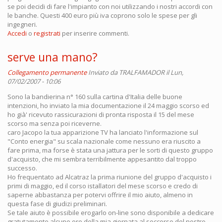
se poi decidi di fare l'impianto con noi utilizzando i nostri accordi con
le banche. Questi 400 euro più iva coprono solo le spese per gli
ingegneri.
Accedi
o
registrati
per inserire commenti.
serve una mano?
Collegamento permanente
Inviato da
TRALFAMADOR
il Lun,
07/02/2007 - 10:06
Sono la bandierina n° 160 sulla cartina d'Italia delle buone
intenzioni, ho inviato la mia documentazione il 24 maggio scorso ed
ho già' ricevuto rassicurazioni di pronta risposta il 15 del mese
scorso ma senza poi riceverne.
caro Jacopo la tua apparizione TV ha lanciato l'informazione sul
"Conto energia" su scala nazionale come nessuno era riuscito a
fare prima, ma forse è stata una jattura per le sorti di questo gruppo
d'acquisto, che mi sembra terribilmente appesantito dal troppo
successo.
Ho frequentato ad Alcatraz la prima riunione del gruppo d'acquisto i
primi di maggio, ed il corso istallatori del mese scorso e credo di
saperne abbastanza per potervi offrire il mio aiuto, almeno in
questa fase di giudizi preliminari.
Se tale aiuto è possibile erogarlo on-line sono disponibile a dedicare
gratutamente alcune ore della mia giornata al soccorso del nostro