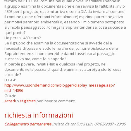
tecnico dell' UTC del comune nel quale dovrei installare i pannelli:
il gruppo esamina la documentazione e ne ravvisa la fattibilità, invio i
480E per il progetto, esso mi arriva e con la DIA da inviare al comune;
Il comune (come riferitomi informalmente) esprime parere negativo
per motivi paranoici ambientali o, essendo il mio terreno sottoposto
a vincolo paesaggistico, lo nega la Sopraintendenza: cosa succede a
quel punto?
Ho perso i 480 euro?
Se il gruppo che esamina la documentazione si avvede della
necessità di passare sotto le forche del comune bislacco o della
Sopraintendenza, non dovrebbe darmi l'assenso al passaggio
successivo ma, come fa a saperlo?
In parole povere, inviati i 480 e qualcosa (nel progetto, nei
documenti, nella pazzia di qualche amministratore) va storto, cosa
succede?
LEGGI:
http://www.iusondemand.com/blogger/display_message.asp?
mid=14896
Grazie
Accedi
o
registrati
per inserire commenti.
richiesta informazioni
Collegamento permanente
Inviato da
toniluc
il Lun, 07/02/2007 - 23:05