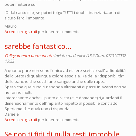
poter mettere su.
IO dal canto mio, se poi mi tolgo TUTTI i dubbi finanziari....beh di
sicuro faro' l'impianto.
Mauro
Accedi
o
registrati
per inserire commenti.
sarebbe fantastico...
Collegamento permanente
Inviato da
danielef15
il Dom, 07/01/2007 -
13:22
A quanto pare non sono l'unico ad essere scettico sull' affidabilità
dello Stato (di qualunque colore esso sia...) e della "disponibilità"
delle banche che succhiano sangue anche dalle rape....
Spero che qualcuno ci risponda altrimenti di passi in avanti non se
ne fanno molti.
Interessante anche il punto di vista (e le domande) riguardanti il
dimensionamento dell'impianto rispetto al possibile contratto.
Speriamo che qualcuno ci risponda.
Daniele
Accedi
o
registrati
per inserire commenti.
Se non ti fidi di nulla resti immobile