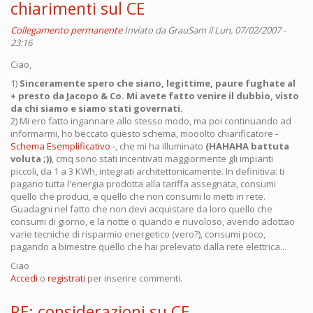
chiarimenti sul CE
Collegamento permanente
Inviato da
GrauSam
il Lun, 07/02/2007 -
23:16
Ciao,
1)
Sinceramente spero che siano, legittime, paure fughate al
+ presto da Jacopo & Co. Mi avete fatto venire il dubbio, visto
da chi siamo e siamo stati governati.
2) Mi ero fatto ingannare allo stesso modo, ma poi continuando ad
informarmi, ho beccato questo schema, mooolto chiarificatore
-
Schema Esemplificativo -
, che mi ha illuminato
(HAHAHA battuta
voluta ;))
, cmq sono stati incentivati maggiormente gli impianti
piccoli, da 1 a 3 KWh, integrati architettonicamente. In definitiva: ti
pagano tutta l'energia prodotta alla tariffa assegnata, consumi
quello che produci, e quello che non consumi lo metti in rete.
Guadagni nel fatto che non devi acquistare da loro quello che
consumi di giorno, e la notte o quando e nuvoloso, avendo adottao
varie tecniche di risparmio energetico (vero?), consumi poco,
pagando a bimestre quello che hai prelevato dalla rete elettrica...
Ciao
Accedi
o
registrati
per inserire commenti.
RE: considerazioni su CE