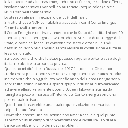
le lampadine ad alto risparmio, i riduttori di flusso, le caldaie effienti,
l'isolamento termico i pannelli solari termici (acqua calda) e altro.
NON i pannelli solari termici.
Lo stesso vale per il recupero del 55% dell'Irpef.
Si tratta di cose NON cumulabili o associabili con il Conto Energia.
Come i cavoli a merenda.
Il Conto Energia è un finanziamento che lo Stato dà ai cittadini per 20
anni. Un premio per ogni kilowat prodotto. Si tratta di una legge dello
Stato, è come se fosse un contratto tra stato e cittadini, quindi
nessun governo può abolirlo senza violare la costituzione e tutte le
leggi dello stato.
Sarebbe come dire che lo stato potesse requisire tutte le case degli
italiani o abolire la proprietà privata.
Qualcuno mi dirà che in Russia nel 1917 è successo. Ok ma non
credo che si possa ipotizzare uno sviluppo tanto traumatico in Italia.
Inoltre visto che a oggi chi sta beneficiando del Conto Energia sono
sopratutto grandi banche e grandi gruppi industriali ci troveremmo
ad avere alleati veramente potenti. A oggi i kilowat installati da
famiglie e piccole imprese all'interno del Conto Energia sono una
percentuale irrisoria.
Quindi non basterebbe una qualunque rivoluzione comunista o
colpo di stato fascista.
Dovrebbe essere una situazione tipo Kmer Rossi e a quel punto
saremmo tutti in campo di concentramento e restituire i soldi alla
banca sarebbe l'ultimo dei nostri problemi.