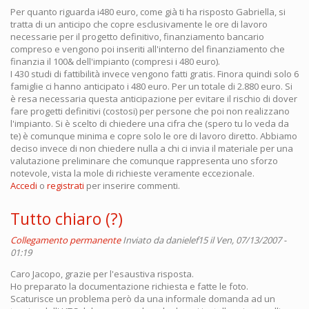
Per quanto riguarda i480 euro, come già ti ha risposto Gabriella, si
tratta di un anticipo che copre esclusivamente le ore di lavoro
necessarie per il progetto definitivo, finanziamento bancario
compreso e vengono poi inseriti all'interno del finanziamento che
finanzia il 100& dell'impianto (compresi i 480 euro).
I 430 studi di fattibilità invece vengono fatti gratis. Finora quindi solo 6
famiglie ci hanno anticipato i 480 euro. Per un totale di 2.880 euro. Si
è resa necessaria questa anticipazione per evitare il rischio di dover
fare progetti definitivi (costosi) per persone che poi non realizzano
l'impianto. Si è scelto di chiedere una cifra che (spero tu lo veda da
te) è comunque minima e copre solo le ore di lavoro diretto. Abbiamo
deciso invece di non chiedere nulla a chi ci invia il materiale per una
valutazione preliminare che comunque rappresenta uno sforzo
notevole, vista la mole di richieste veramente eccezionale.
Accedi
o
registrati
per inserire commenti.
Tutto chiaro (?)
Collegamento permanente
Inviato da
danielef15
il Ven, 07/13/2007 -
01:19
Caro Jacopo, grazie per l'esaustiva risposta.
Ho preparato la documentazione richiesta e fatte le foto.
Scaturisce un problema però da una informale domanda ad un