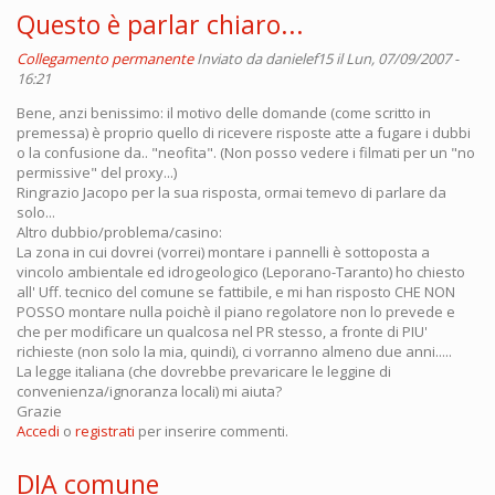
Questo è parlar chiaro...
Collegamento permanente
Inviato da
danielef15
il Lun, 07/09/2007 -
16:21
Bene, anzi benissimo: il motivo delle domande (come scritto in
premessa) è proprio quello di ricevere risposte atte a fugare i dubbi
o la confusione da.. "neofita". (Non posso vedere i filmati per un "no
permissive" del proxy...)
Ringrazio Jacopo per la sua risposta, ormai temevo di parlare da
solo...
Altro dubbio/problema/casino:
La zona in cui dovrei (vorrei) montare i pannelli è sottoposta a
vincolo ambientale ed idrogeologico (Leporano-Taranto) ho chiesto
all' Uff. tecnico del comune se fattibile, e mi han risposto CHE NON
POSSO montare nulla poichè il piano regolatore non lo prevede e
che per modificare un qualcosa nel PR stesso, a fronte di PIU'
richieste (non solo la mia, quindi), ci vorranno almeno due anni.....
La legge italiana (che dovrebbe prevaricare le leggine di
convenienza/ignoranza locali) mi aiuta?
Grazie
Accedi
o
registrati
per inserire commenti.
DIA comune