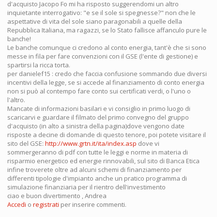
d'acquisto Jacopo Fo mi ha risposto suggerendomi un altro
inquietante interrogativo: "e se il sole si spegnesse?" non che le
aspettative di vita del sole siano paragonabili a quelle della
Repubblica Italiana, ma ragazzi, se lo Stato fallisce affanculo pure le
banche!
Le banche comunque ci credono al conto energia, tant'è che si sono
messe in fila per fare convenzioni con il GSE (l'ente di gestione) e
spartirsi la ricca torta.
per danielef15 : credo che faccia confusione sommando due diversi
incentivi della legge, se si accede al finanziamento di conto energia
non si può al contempo fare conto sui certificati verdi, o l'uno o
l'altro.
Mancate di informazioni basilari e vi consiglio in primo luogo di
scaricarvi e guardare il filmato del primo convegno del gruppo
d'acquisto (in alto a sinistra della pagina)dove vengono date
risposte a decine di domande di questo tenore, poi potete visitare il
sito del GSE:
http://www.grtn.it/ita/index.asp
dove vi
sommergeranno di pdf con tutte le leggi e norme in materia di
risparmio energetico ed energie rinnovabili, sul sito di Banca Etica
infine troverete oltre ad alcuni schemi di finanziamento per
differenti tipologie d'impianto anche un pratico programma di
simulazione finanziaria per il rientro dell'investimento
ciao e buon divertimento , Andrea
Accedi
o
registrati
per inserire commenti.