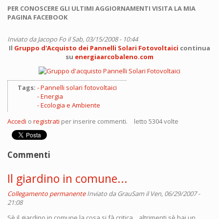
PER CONOSCERE GLI ULTIMI AGGIORNAMENTI VISITA LA MIA
PAGINA FACEBOOK
Inviato da
Jacopo Fo
il Sab, 03/15/2008 - 10:44
Il
Gruppo d'Acquisto dei Pannelli Solari Fotovoltaici
continua
su
energiaarcobaleno.com
Tags:
Pannelli solari fotovoltaici
Energia
Ecologia e Ambiente
Accedi
o
registrati
per inserire commenti.
letto 5304 volte
Commenti
Il giardino in comune...
Collegamento permanente
Inviato da
GrauSam
il Ven, 06/29/2007 -
21:08
Sè il giardino in comune la cosa si fà critica... altrimenti sè hai un