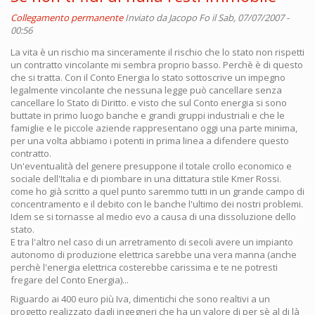
Collegamento permanente
Inviato da
Jacopo Fo
il Sab, 07/07/2007 -
00:56
La vita è un rischio ma sinceramente il rischio che lo stato non rispetti
un contratto vincolante mi sembra proprio basso. Perchè è di questo
che si tratta. Con il Conto Energia lo stato sottoscrive un impegno
legalmente vincolante che nessuna legge può cancellare senza
cancellare lo Stato di Diritto. e visto che sul Conto energia si sono
buttate in primo luogo banche e grandi gruppi industriali e che le
famiglie e le piccole aziende rappresentano oggi una parte minima,
per una volta abbiamo i potenti in prima linea a difendere questo
contratto.
Un'eventualità del genere presuppone il totale crollo economico e
sociale dell'Italia e di piombare in una dittatura stile Kmer Rossi.
come ho già scritto a quel punto saremmo tutti in un grande campo di
concentramento e il debito con le banche l'ultimo dei nostri problemi.
Idem se si tornasse al medio evo a causa di una dissoluzione dello
stato.
E tra l'altro nel caso di un arretramento di secoli avere un impianto
autonomo di produzione elettrica sarebbe una vera manna (anche
perchè l'energia elettrica costerebbe carissima e te ne potresti
fregare del Conto Energia)...
Riguardo ai 400 euro più Iva, dimentichi che sono realtivi a un
progetto realizzato dagli ingegneri che ha un valore di per sè al di là