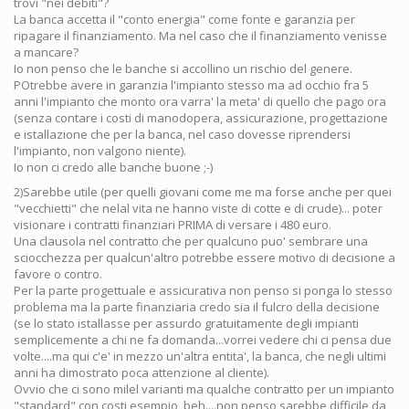
trovi "nei debiti"?
La banca accetta il "conto energia" come fonte e garanzia per
ripagare il finanziamento. Ma nel caso che il finanziamento venisse
a mancare?
Io non penso che le banche si accollino un rischio del genere.
POtrebbe avere in garanzia l'impianto stesso ma ad occhio fra 5
anni l'impianto che monto ora varra' la meta' di quello che pago ora
(senza contare i costi di manodopera, assicurazione, progettazione
e istallazione che per la banca, nel caso dovesse riprendersi
l'impianto, non valgono niente).
Io non ci credo alle banche buone ;-)
2)Sarebbe utile (per quelli giovani come me ma forse anche per quei
"vecchietti" che nelal vita ne hanno viste di cotte e di crude)... poter
visionare i contratti finanziari PRIMA di versare i 480 euro.
Una clausola nel contratto che per qualcuno puo' sembrare una
sciocchezza per qualcun'altro potrebbe essere motivo di decisione a
favore o contro.
Per la parte progettuale e assicurativa non penso si ponga lo stesso
problema ma la parte finanziaria credo sia il fulcro della decisione
(se lo stato istallasse per assurdo gratuitamente degli impianti
semplicemente a chi ne fa domanda...vorrei vedere chi ci pensa due
volte....ma qui c'e' in mezzo un'altra entita', la banca, che negli ultimi
anni ha dimostrato poca attenzione al cliente).
Ovvio che ci sono milel varianti ma qualche contratto per un impianto
"standard" con costi esempio, beh....non penso sarebbe difficile da