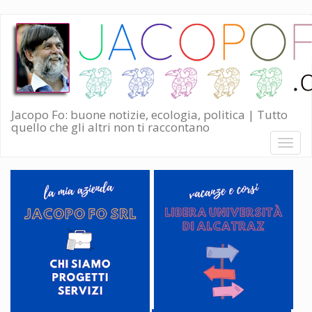
Salta
al
contenuto
principale
Jacopo Fo: buone notizie, ecologia, politica | Tutto
quello che gli altri non ti raccontano
Toggl
naviga