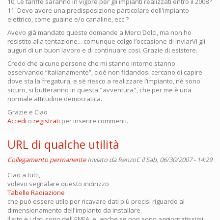
10. Le tariffe saranno in vigore per gli impianti realizzati entro il 2008?
11. Devo avere una predisposizione particolare dell'impianto
elettrico, come guaine e/o canaline, ecc.?
Avevo già mandato queste domande a Merci Dolci, ma non ho
resistito alla tentazione... comunque colgo l’occasione di inviarVi gli
auguri di un buon lavoro e di continuare cosi. Grazie di esistere.
Credo che alcune persone che mi stanno intorno stanno
osservando “italianamente”, cioè non fidandosi cercano di capire
dove sta la fregatura, e sé riesco a realizzare l’impianto, né sono
sicuro, si butteranno in questa "avventura", che per me è una
normale attitudine democratica.
Grazie e Ciao
Accedi
o
registrati
per inserire commenti.
URL di qualche utilità
Collegamento permanente
Inviato da
RenzoC
il Sab, 06/30/2007 - 14:29
Ciao a tutti,
volevo segnalare questo indirizzo
Tabelle Radiazione
che può essere utile per ricavare dati più precisi riguardo al
dimensionamento dell'impianto da installare.
Il sito e i dati sono dell ENEA, e, anche se non sono aggiornatissimi,