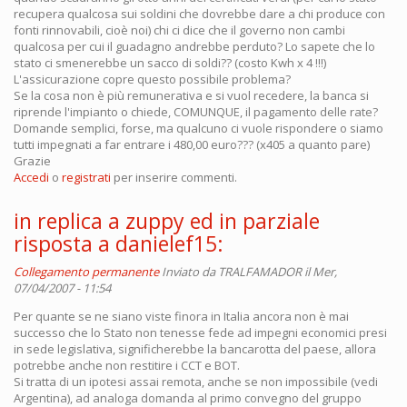
recupera qualcosa sui soldini che dovrebbe dare a chi produce con
fonti rinnovabili, cioè noi) chi ci dice che il governo non cambi
qualcosa per cui il guadagno andrebbe perduto? Lo sapete che lo
stato ci smenerebbe un sacco di soldi?? (costo Kwh x 4 !!!)
L'assicurazione copre questo possibile problema?
Se la cosa non è più remunerativa e si vuol recedere, la banca si
riprende l'impianto o chiede, COMUNQUE, il pagamento delle rate?
Domande semplici, forse, ma qualcuno ci vuole rispondere o siamo
tutti impegnati a far entrare i 480,00 euro??? (x405 a quanto pare)
Grazie
Accedi
o
registrati
per inserire commenti.
in replica a zuppy ed in parziale
risposta a danielef15:
Collegamento permanente
Inviato da
TRALFAMADOR
il Mer,
07/04/2007 - 11:54
Per quante se ne siano viste finora in Italia ancora non è mai
successo che lo Stato non tenesse fede ad impegni economici presi
in sede legislativa, significherebbe la bancarotta del paese, allora
potrebbe anche non restitire i CCT e BOT.
Si tratta di un ipotesi assai remota, anche se non impossibile (vedi
Argentina), ad analoga domanda al primo convegno del gruppo