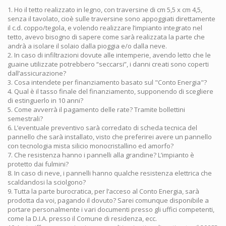
1. Ho il tetto realizzato in legno, con traversine di cm 5,5 x cm 4,5,
senza il tavolato, cioè sulle traversine sono appoggiati direttamente
il c.d. coppo/tegola, e volendo realizzare l’impianto integrato nel
tetto, avevo bisogno di sapere come sarà realizzata la parte che
andrà a isolare il solaio dalla pioggia e/o dalla neve.
2. In caso di infiltrazioni dovute alle intemperie, avendo letto che le
guaine utilizzate potrebbero “seccarsi”, i danni creati sono coperti
dall’assicurazione?
3. Cosa intendete per finanziamento basato sul "Conto Energia"?
4. Qual è il tasso finale del finanziamento, supponendo di scegliere
di estinguerlo in 10 anni?
5. Come avverrà il pagamento delle rate? Tramite bollettini
semestrali?
6. L’eventuale preventivo sarà corredato di scheda tecnica del
pannello che sarà installato, visto che preferirei avere un pannello
con tecnologia mista silicio monocristallino ed amorfo?
7. Che resistenza hanno i pannelli alla grandine? L’impianto è
protetto dai fulmini?
8. In caso di neve, i pannelli hanno qualche resistenza elettrica che
scaldandosi la sciolgono?
9. Tutta la parte burocratica, per l’acceso al Conto Energia, sarà
prodotta da voi, pagando il dovuto? Sarei comunque disponibile a
portare personalmente i vari documenti presso gli uffici competenti,
come la D.I.A. presso il Comune di residenza, ecc.