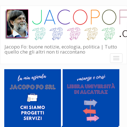
Salta
al
contenuto
principale
Jacopo Fo: buone notizie, ecologia, politica | Tutto
quello che gli altri non ti raccontano
Toggl
naviga