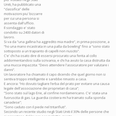
Uniti, ha pubblicato una
“classifica” delle
motivazioni piu' bizzarre
per cui una persona si
assenta dall'ufficio.
Il sondaggio e' stato
condotto su 2400 datori di
lavoro.
Si va da “una gallina ha aggredito mia madre”, in prima posizione, a
“ho una mano incastrata in una palla da bowling” fino a “sono stato
sottoposto a un trapianto di capelli non riuscito”.
C'e' chi ha osato dire di essersi procurato una ferita al collo
addormentandosi sulla scrivania, e chi ha avuto la casa distrutta da
una mucca impazzita: “Devo attendere l'assicuratore per valutare i
danni”.
Un lavoratore ha chiamato il capo dicendo che quel giorno non si
sentiva troppo intelligente e sarebbe rimasto a casa.
E ancora: “Ho dovuto tagliare l’erba del prato per evitare una causa
legale dell'associazione dei proprietari di casa”;
“Sono stato sul lago Erie, al confine nordamericano. C'e' stata una
fuoruscita di gas. La guardia costiera mi ha trainato sulla sponda
canadese”;
“Sono caduto con il piede nel tritarifiuti”.
Secondo un recente studio negli Stati Uniti il 30% delle persone che