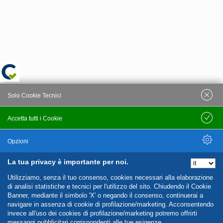
Solo Cookie Tecnici
Accetta tutti i Cookie
Salva
Opzioni
La tua privacy è importante per noi.
Nascondi Opzioni
Utilizziamo, senza il tuo consenso, cookies necessari alla elaborazione
di analisi statistiche e tecnici per l'utilizzo del sito. Chiudendo il Cookie
Banner, mediante il simbolo 'X' o negando il consenso, continuerai a
navigare in assenza di cookie di profilazione/marketing. Acconsentendo
invece all'uso dei cookies di profilazione/marketing potremo offrirti
messaggi pubblicitari corrispondenti alle tue esigenze.