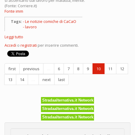
si assentano dal lavoro per malattia, mente.
(Fonte: Corriere.it)
Fonte imm
Tags:
Le notizie comiche di CaCaO
lavoro
Leggi tutto
su
Oggi
Accedi
o
registrati
per inserire commenti.
non
posso,
ho
l'erba
first
previous
…
6
7
8
9
10
11
12
alta!
13
14
…
next
last
Stradaalternativa.it Network
Stradaalternativa.it Network
Stradaalternativa.it Network