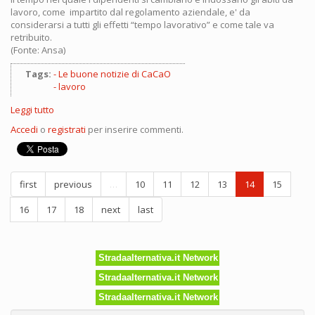
lavoro, come impartito dal regolamento aziendale, e' da
considerarsi a tutti gli effetti “tempo lavorativo” e come tale va
retribuito.
(Fonte: Ansa)
Tags:
Le buone notizie di CaCaO
lavoro
Leggi tutto
su
Il
Accedi
o
registrati
per inserire commenti.
“tempo
spogliatoio”
va
pagato
first
previous
…
10
11
12
13
14
15
16
17
18
next
last
Stradaalternativa.it Network
Stradaalternativa.it Network
Stradaalternativa.it Network