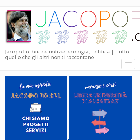
Salta
al
contenuto
principale
Jacopo Fo: buone notizie, ecologia, politica | Tutto
quello che gli altri non ti raccontano
Toggl
naviga