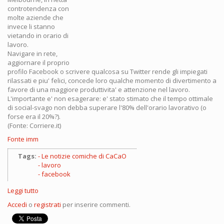
controtendenza con
molte aziende che
invece li stanno
vietando in orario di
lavoro.
Navigare in rete,
aggiornare il proprio
profilo Facebook o scrivere qualcosa su Twitter rende gli impiegati
rilassati e piu' felici, concede loro qualche momento di divertimento a
favore di una maggiore produttivita' e attenzione nel lavoro.
L'importante e' non esagerare: e' stato stimato che il tempo ottimale
di social-svago non debba superare l'80% dell'orario lavorativo (o
forse era il 20%?).
(Fonte: Corriere.it)
Fonte imm
Tags:
Le notizie comiche di CaCaO
lavoro
facebook
Leggi tutto
su
Facebook
Accedi
o
registrati
per inserire commenti.
e
Twitter