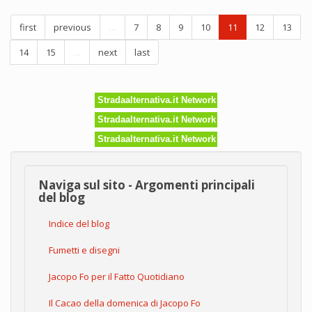
aumentano
la
first
previous
…
7
8
9
10
11
12
13
produttivita'
14
15
…
next
last
Stradaalternativa.it Network
Stradaalternativa.it Network
Stradaalternativa.it Network
Naviga sul sito - Argomenti principali
del blog
Indice del blog
Fumetti e disegni
Jacopo Fo per il Fatto Quotidiano
Il Cacao della domenica di Jacopo Fo