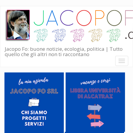
Salta
al
contenuto
principale
Jacopo Fo: buone notizie, ecologia, politica | Tutto
quello che gli altri non ti raccontano
Toggl
naviga