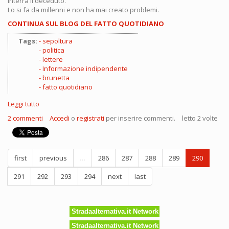
interra il deceduto.
Lo si fa da millenni e non ha mai creato problemi.
CONTINUA SUL BLOG DEL FATTO QUOTIDIANO
Tags:
sepoltura
politica
lettere
Informazione indipendente
brunetta
fatto quotidiano
Leggi tutto
su
Più
2 commenti
Accedi
o
registrati
per inserire commenti.
letto 2 volte
cripte
per
tutti!
first
previous
…
286
287
288
289
290
291
292
293
294
next
last
Stradaalternativa.it Network
Stradaalternativa.it Network