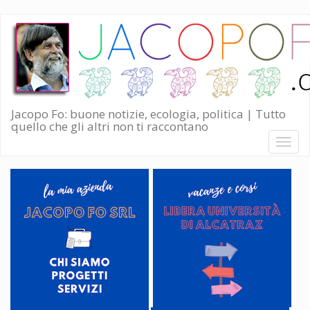
Salta
al
contenuto
principale
Jacopo Fo: buone notizie, ecologia, politica | Tutto
quello che gli altri non ti raccontano
Toggl
naviga