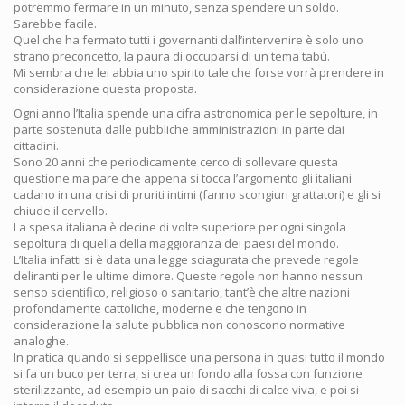
potremmo fermare in un minuto, senza spendere un soldo.
Sarebbe facile.
Quel che ha fermato tutti i governanti dall’intervenire è solo uno
strano preconcetto, la paura di occuparsi di un tema tabù.
Mi sembra che lei abbia uno spirito tale che forse vorrà prendere in
considerazione questa proposta.
Ogni anno l’Italia spende una cifra astronomica per le sepolture, in
parte sostenuta dalle pubbliche amministrazioni in parte dai
cittadini.
Sono 20 anni che periodicamente cerco di sollevare questa
questione ma pare che appena si tocca l’argomento gli italiani
cadano in una crisi di pruriti intimi (fanno scongiuri grattatori) e gli si
chiude il cervello.
La spesa italiana è decine di volte superiore per ogni singola
sepoltura di quella della maggioranza dei paesi del mondo.
L’Italia infatti si è data una legge sciagurata che prevede regole
deliranti per le ultime dimore. Queste regole non hanno nessun
senso scientifico, religioso o sanitario, tant’è che altre nazioni
profondamente cattoliche, moderne e che tengono in
considerazione la salute pubblica non conoscono normative
analoghe.
In pratica quando si seppellisce una persona in quasi tutto il mondo
si fa un buco per terra, si crea un fondo alla fossa con funzione
sterilizzante, ad esempio un paio di sacchi di calce viva, e poi si