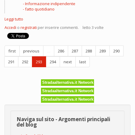
Informazione indipendente
fatto quotidiano
Leggi tutto
su
Gentile
Accedi
o
registrati
per inserire commenti.
letto 3 volte
Signora
Marcegaglia
first
previous
…
286
287
288
289
290
291
292
293
294
next
last
Stradaalternativa.it Network
Stradaalternativa.it Network
Stradaalternativa.it Network
Naviga sul sito - Argomenti principali
del blog