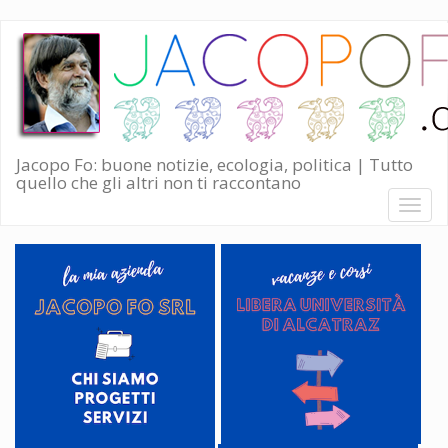
Salta
al
contenuto
principale
Jacopo Fo: buone notizie, ecologia, politica | Tutto
quello che gli altri non ti raccontano
Toggl
naviga