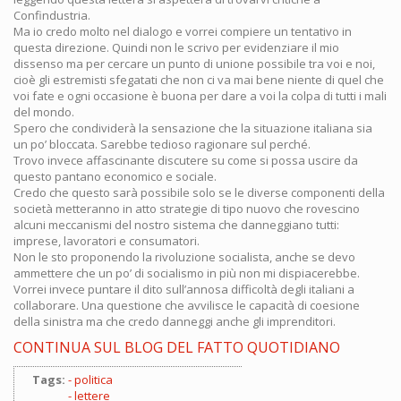
Confindustria.
Ma io credo molto nel dialogo e vorrei compiere un tentativo in
questa direzione. Quindi non le scrivo per evidenziare il mio
dissenso ma per cercare un punto di unione possibile tra voi e noi,
cioè gli estremisti sfegatati che non ci va mai bene niente di quel che
voi fate e ogni occasione è buona per dare a voi la colpa di tutti i mali
del mondo.
Spero che condividerà la sensazione che la situazione italiana sia
un po’ bloccata. Sarebbe tedioso ragionare sul perché.
Trovo invece affascinante discutere su come si possa uscire da
questo pantano economico e sociale.
Credo che questo sarà possibile solo se le diverse componenti della
società metteranno in atto strategie di tipo nuovo che rovescino
alcuni meccanismi del nostro sistema che danneggiano tutti:
imprese, lavoratori e consumatori.
Non le sto proponendo la rivoluzione socialista, anche se devo
ammettere che un po’ di socialismo in più non mi dispiacerebbe.
Vorrei invece puntare il dito sull’annosa difficoltà degli italiani a
collaborare. Una questione che avvilisce le capacità di coesione
della sinistra ma che credo danneggi anche gli imprenditori.
CONTINUA SUL BLOG DEL FATTO QUOTIDIANO
Tags:
politica
lettere