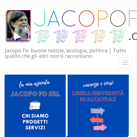
Salta
al
contenuto
principale
Jacopo Fo: buone notizie, ecologia, politica | Tutto
quello che gli altri non ti raccontano
Toggl
naviga