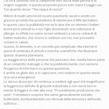
C’è chi è convinto che lo zampirone non faccia male perché è di
origine vegetale. A questo proposito posso solo citare il saggio Lao
Tze quando disse: “’Sta ceppa di cazzo!”
Milioni di madri amorevoli lavano pavimenti, tavoli e vestiti con
graziosi prodotti che promettono di sterminare il 99% dei batteri.
In questo caso la pubblicità non te lo dice che se stermini i batteri
buoni poi ti ammali tu e tuo figlio diventando una collezione di
allergie. In effetti noi siamo esseri simbiotici e senza i miliardi di
batteri eubiotici, che vivono in simbiosi con noi, non possiamo
restare in salute.
Questo, lo ammetto, è un concetto più complicato. Ma internet è
piena di centinaia di articoli e ricerche scientifiche che illustrano
questo dramma planetario.
La maggioranza delle persone che pensano che i media fanno parte
di un complotto malvagio e che la pubblicità mente, non sentono
l’esigenza di informarsi su questa questione.
E anche se glielo dici, e lo capiscono, non vedono in questa storia
una vera emergenza.
Lo stesso dicasi per chi continua a credere agli spot che magnificano
la leggerezza dell’olio di girasole industriale e non viene loro in
mente di leggere in rete alla voce: “Procedimento produzione olio
semi”. Potrebbero scoprire che viene generalmente estratto
bollendolo, bombardandolo con derivati della benzina e dell’acido
solforico…