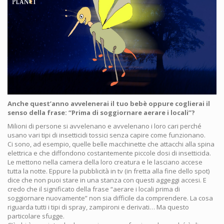
Anche quest’anno avvelenerai il tuo bebè oppure coglierai il
senso della frase: “Prima di soggiornare aerare i locali”?
Milioni di persone si avvelenano e avvelenano i loro cari perché
usano vari tipi di insetticidi tossici senza capire come funzionano.
Ci sono, ad esempio, quelle belle macchinette che attacchi alla spina
elettrica e che diffondono costantemente piccole dosi di insetticida.
Le mettono nella camera della loro creatura e le lasciano accese
tutta la notte. Eppure la pubblicità in tv (in fretta alla fine dello spot)
dice che non puoi stare in una stanza con questi aggeggi accesi. E
credo che il significato della frase “aerare i locali prima di
soggiornare nuovamente” non sia difficile da comprendere. La cosa
riguarda tutti i tipi di spray, zampironi e derivati… Ma questo
particolare sfugge.