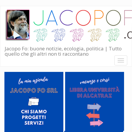
Salta
al
contenuto
principale
Jacopo Fo: buone notizie, ecologia, politica | Tutto
quello che gli altri non ti raccontano
Toggl
naviga