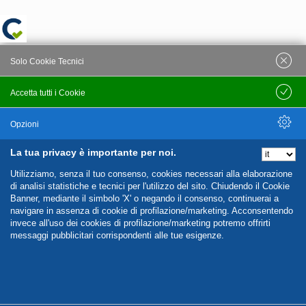
Solo Cookie Tecnici
Accetta tutti i Cookie
Salva
Opzioni
La tua privacy è importante per noi.
Nascondi Opzioni
Utilizziamo, senza il tuo consenso, cookies necessari alla elaborazione
di analisi statistiche e tecnici per l'utilizzo del sito. Chiudendo il Cookie
Banner, mediante il simbolo 'X' o negando il consenso, continuerai a
navigare in assenza di cookie di profilazione/marketing. Acconsentendo
invece all'uso dei cookies di profilazione/marketing potremo offrirti
messaggi pubblicitari corrispondenti alle tue esigenze.