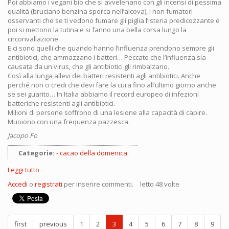
Poi abbiamo i vegani bio che si avvelenano con gli incensi di pessima
qualità (bruciano benzina sporca nell’alcova), i non fumatori
osservanti che se ti vedono fumare gli piglia l’isteria predicozzante e
poi si mettono la tutina e si fanno una bella corsa lungo la
circonvallazione.
E ci sono quelli che quando hanno l’influenza prendono sempre gli
antibiotici, che ammazzano i batteri… Peccato che l’influenza sia
causata da un virus, che gli antibiotici gli rimbalzano.
Così alla lunga allevi dei batteri resistenti agli antibiotici. Anche
perché non ci credi che devi fare la cura fino all’ultimo giorno anche
se sei guarito… In Italia abbiamo il record europeo di infezioni
batteriche resistenti agli antibiotici.
Milioni di persone soffrono di una lesione alla capacità di capire.
Muoiono con una frequenza pazzesca.
Jacopo Fo
Categorie:
cacao della domenica
Leggi tutto
su
Zanzare
Accedi
o
registrati
per inserire commenti.
letto 48 volte
e
insetticidi
first
previous
1
2
3
4
5
6
7
8
9