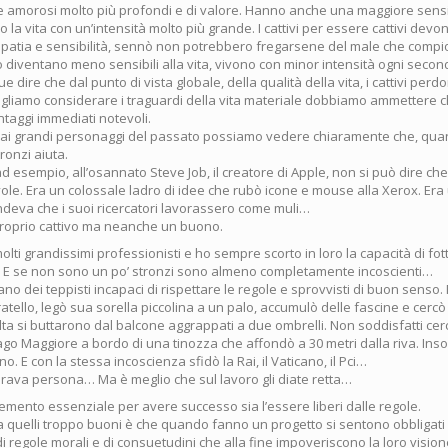
e amorosi molto più profondi e di valore. Hanno anche una maggiore sensi
 la vita con un’intensità molto più grande. I cattivi per essere cattivi dev
 empatia e sensibilità, sennò non potrebbero fregarsene del male che compi
 diventano meno sensibili alla vita, vivono con minor intensità ogni secon
dire che dal punto di vista globale, della qualità della vita, i cattivi per
gliamo considerare i traguardi della vita materiale dobbiamo ammettere 
antaggi immediati notevoli.
 ai grandi personaggi del passato possiamo vedere chiaramente che, qu
ronzi aiuta.
 esempio, all’osannato Steve Job, il creatore di Apple, non si può dire ch
e. Era un colossale ladro di idee che rubò icone e mouse alla Xerox. Era u
ndeva che i suoi ricercatori lavorassero come muli…
roprio cattivo ma neanche un buono.
lti grandissimi professionisti e ho sempre scorto in loro la capacità di fo
E se non sono un po’ stronzi sono almeno completamente incoscienti…
no dei teppisti incapaci di rispettare le regole e sprovvisti di buon senso.
atello, legò sua sorella piccolina a un palo, accumulò delle fascine e cercò 
olta si buttarono dal balcone aggrappati a due ombrelli. Non soddisfatti ce
lago Maggiore a bordo di una tinozza che affondò a 30 metri dalla riva. In
. E con la stessa incoscienza sfidò la Rai, il Vaticano, il Pci…
brava persona… Ma è meglio che sul lavoro gli diate retta…
emento essenziale per avere successo sia l’essere liberi dalle regole.
a quelli troppo buoni è che quando fanno un progetto si sentono obbligati 
di regole morali e di consuetudini che alla fine impoveriscono la loro vision