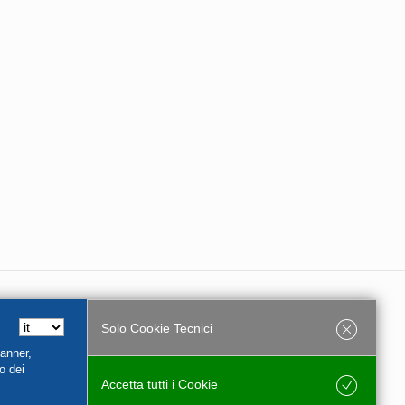
Solo Cookie Tecnici
e Partita Iva 01956540544
Banner,
o dei
Accetta tutti i Cookie
Salva