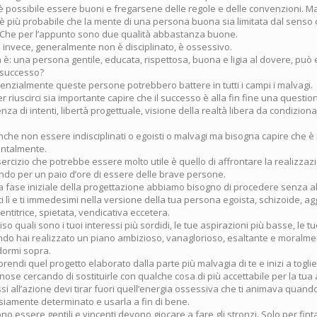
 è possibile essere buoni e fregarsene delle regole e delle convenzioni. M
 è più probabile che la mente di una persona buona sia limitata dal senso
a. Che per l’appunto sono due qualità abbastanza buone.
 invece, generalmente non è disciplinato, è ossessivo.
è: una persona gentile, educata, rispettosa, buona e ligia al dovere, può
 successo?
enzialmente queste persone potrebbero battere in tutti i campi i malvagi.
 riuscirci sia importante capire che il successo è alla fin fine una questi
nza di intenti, libertà progettuale, visione della realtà libera da condizion
nche non essere indisciplinati o egoisti o malvagi ma bisogna capire che è
entalmente.
rcizio che potrebbe essere molto utile è quello di affrontare la realizzaz
ndo per un paio d’ore di essere delle brave persone.
la fase iniziale della progettazione abbiamo bisogno di procedere senza a
etti lì e ti immedesimi nella versione della tua persona egoista, schizoide, a
ntitrice, spietata, vendicativa eccetera.
o quali sono i tuoi interessi più sordidi, le tue aspirazioni più basse, le tu
do hai realizzato un piano ambizioso, vanaglorioso, esaltante e moralme
 dormi sopra.
prendi quel progetto elaborato dalla parte più malvagia di te e inizi a togliere
nose cercando di sostituirle con qualche cosa di più accettabile per la tua
i all’azione devi tirar fuori quell’energia ossessiva che ti animava quando 
siamente determinato e usarla a fin di bene.
ono essere gentili e vincenti devono giocare a fare gli stronzi. Solo per fint