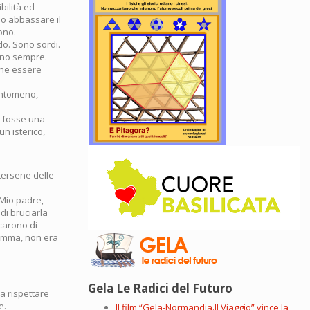
bilità ed
ono abbassare il
ono.
do. Sono sordi.
dono sempre.
che essere
antomeno,
e fosse una
n isterico,
ttersene delle
 Mio padre,
di bruciarla
rcarono di
somma, non era
Gela Le Radici del Futuro
a rispettare
e.
Il film “Gela-Normandia.Il Viaggio” vince la