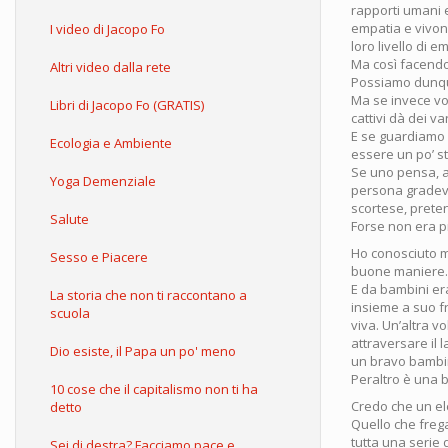
rapporti umani 
empatia e vivono
I video di Jacopo Fo
loro livello di
Ma così facendo
Altri video dalla rete
Possiamo dunque 
Ma se invece vo
Libri di Jacopo Fo (GRATIS)
cattivi dà dei v
E se guardiamo
Ecologia e Ambiente
essere un po’ st
Se uno pensa, ad
Yoga Demenziale
persona gradevol
scortese, prete
Salute
Forse non era p
Ho conosciuto mo
Sesso e Piacere
buone maniere. 
E da bambini era
La storia che non ti raccontano a
insieme a suo fr
scuola
viva. Un’altra v
attraversare il 
Dio esiste, il Papa un po' meno
un bravo bambino
Peraltro è una 
10 cose che il capitalismo non ti ha
Credo che un el
detto
Quello che freg
tutta una serie 
Sei di destra? Facciamo pace e