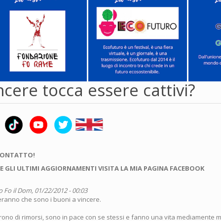
ncere tocca essere cattivi?
CONTATTO!
E GLI ULTIMI AGGIORNAMENTI VISITA LA MIA PAGINA FACEBOOK
o Fo
il Dom, 01/22/2012 - 00:03
eranno che sono i buoni a vincere.
rono di rimorsi, sono in pace con se stessi e fanno una vita mediamente mi