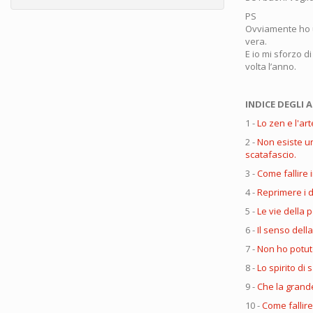
PS
Ovviamente ho un
vera.
E io mi sforzo 
volta l’anno.
INDICE DEGLI A
1 -
Lo zen e l'art
2 -
Non esiste u
scatafascio.
3 -
Come fallire
4 -
Reprimere i d
5 -
Le vie della 
6 -
Il senso dell
7 -
Non ho potuto
8 -
Lo spirito di s
9 -
Che la grande
10 -
Come fallir