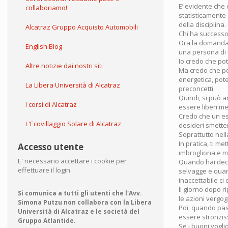
E’ evidente che
collaboriamo!
statisticamente
della disciplin
Alcatraz Gruppo Acquisto Automobili
Chi ha successo
Ora la domanda 
English Blog
una persona di
Io credo che pot
Altre notizie dai nostri siti
Ma credo che per
energetica, pote
La Libera Università di Alcatraz
preconcetti.
Quindi, si può a
I corsi di Alcatraz
essere liberi m
Credo che un ese
L'Ecovillaggio Solare di Alcatraz
desideri smette
Soprattutto nel
In pratica, ti m
Accesso utente
imbrogliona e me
E' necessario accettare i cookie per
Quando hai decis
effettuare il login
selvagge e quan
inaccettabile ci
Il giorno dopo ri
Si comunica a tutti gli utenti che l'Avv.
le azioni vergog
Simona Putzu non collabora con la Libera
Poi, quando pass
Università di Alcatraz e le società del
essere stronzis
Gruppo Atlantide.
Se i buoni vogli