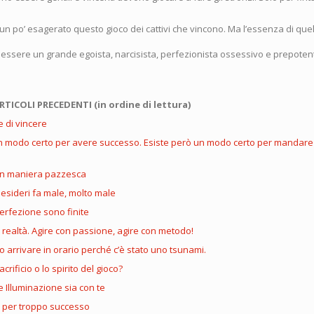
 po’ esagerato questo gioco dei cattivi che vincono. Ma l’essenza di quel 
di essere un grande egoista, narcisista, perfezionista ossessivo e prepote
RTICOLI PRECEDENTI (in ordine di lettura)
e di vincere
n modo certo per avere successo. Esiste però un modo certo per mandare 
 in maniera pazzesca
esideri fa male, molto male
perfezione sono finite
a realtà. Agire con passione, agire con metodo!
 arrivare in orario perché c’è stato uno tsunami.
acrificio o lo spirito del gioco?
 Illuminazione sia con te
e per troppo successo