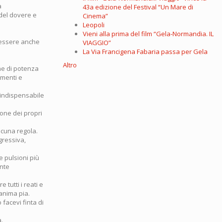
a
43a edizione del Festival “Un Mare di
 del dovere e
Cinema”
Leopoli
Vieni alla prima del film “Gela-Normandia. IL
 essere anche
VIAGGIO”
La Via Francigena Fabaria passa per Gela
Altro
one di potenza
amenti e
 indispensabile
ione dei propri
lcuna regola.
ggressiva,
e pulsioni più
nte
 tutti i reati e
 anima pia.
facevi finta di
a.