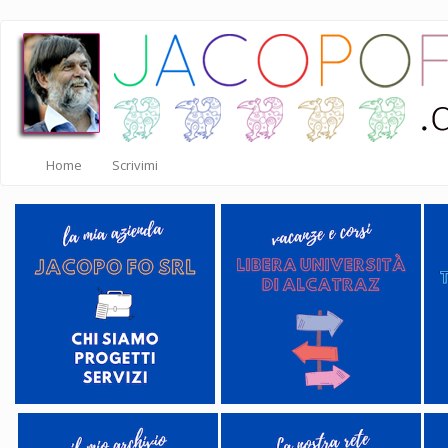
Salta
al
contenuto
principale
Home
Scrivimi