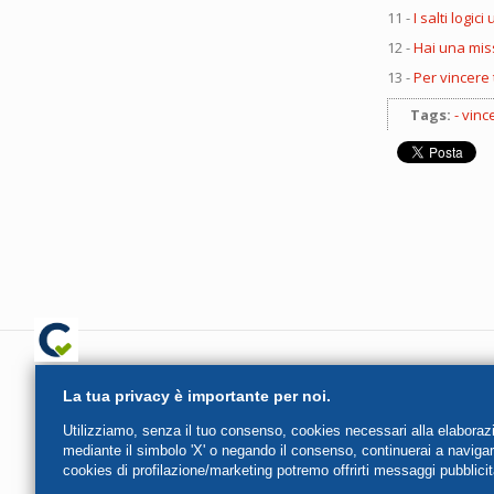
11 -
I salti logi
12 -
Hai una mis
13 -
Per vincere 
Tags:
vinc
La tua privacy è importante per noi.
Iscritta presso il regis
Utilizziamo, senza il tuo consenso, cookies necessari alla elaborazion
mediante il simbolo 'X' o negando il consenso, continuerai a naviga
cookies di profilazione/marketing potremo offrirti messaggi pubblicit