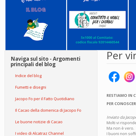
Per vi
Naviga sul sito - Argomenti
principali del blog
Indice del blog
Fumetti e disegni
RESTIAMO IN 
Jacopo Fo per il Fatto Quotidiano
PER CONOSCER
Il Cacao della domenica di Jacopo Fo
Inviato da
Jacop
Le buone notizie di Cacao
Molti vi rispond
Ma non è vero.
I video di Alcatraz Channel
I buoni non soff