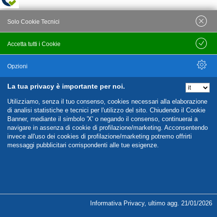
Solo Cookie Tecnici
Accetta tutti i Cookie
Salva
Opzioni
La tua privacy è importante per noi.
Nascondi Opzioni
Utilizziamo, senza il tuo consenso, cookies necessari alla elaborazione
di analisi statistiche e tecnici per l'utilizzo del sito. Chiudendo il Cookie
Banner, mediante il simbolo 'X' o negando il consenso, continuerai a
navigare in assenza di cookie di profilazione/marketing. Acconsentendo
invece all'uso dei cookies di profilazione/marketing potremo offrirti
messaggi pubblicitari corrispondenti alle tue esigenze.
%%CATEGORIES_DETAILS_LIST_TEMPLATE%%
Informativa Privacy
,
ultimo agg.
21/01/2026