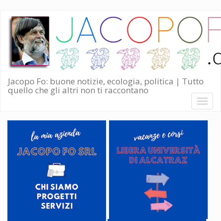
Salta
al
contenuto
principale
Jacopo Fo: buone notizie, ecologia, politica | Tutto
quello che gli altri non ti raccontano
Toggl
naviga