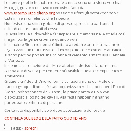
Le opere pubbliche abbandonate a metà sono una storia vecchia.
Ma oggi, grazie a un lavoro certosino fatto da
www.incompiutosiciliano.org
possiamo rifarci gli occhi vedendole
tutte in fila in un elenco che fa paura.
Non esiste una stima globale di questo spreco ma parliamo di
miliardi di euro buttati al cesso.
Questa lista la si dovrebbe far imparare a memoria nelle scuole così
magari poi la gente ci pensa quando vota.
Incompiuto Siciliano non si è limitato a redarre una lista, ha anche
organizzato un tour turistico all’incompiuto come corrente artistica. E
si sono perfino portati una colonna di cemento armato alla Biennale
di Venezia.
Insieme alla redazione del Male abbiamo deciso di lanciare una
campagna di satira per rendere più visibile questo scempio etico e
ambientale.
Grazie a un’idea di Vincino, con la collaborazione del Male e di
questo gruppo di artisti è stata organizzata nello stadio per il Polo di
Giarre, abbandonato da 20 anni, la prima partita a Polo con
disoccupati al posto dei cavalli. Alla festa happening hanno
partecipato centinaia di persone.
Contenuto disponibile solo dopo accettazione dei cookie
CONTINUA SUL BLOG DELA FATTO QUOTIDIANO
Tags:
sprechi