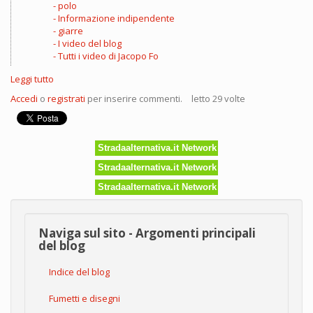
polo
Informazione indipendente
giarre
I video del blog
Tutti i video di Jacopo Fo
Leggi tutto
su
Opere
Accedi
o
registrati
per inserire commenti.
letto 29 volte
pubbliche,
le
320
incompiute
Stradaalternativa.it Network
Stradaalternativa.it Network
Stradaalternativa.it Network
Naviga sul sito - Argomenti principali
del blog
Indice del blog
Fumetti e disegni