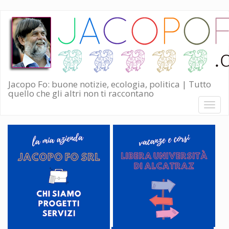
Salta
al
contenuto
principale
Jacopo Fo: buone notizie, ecologia, politica | Tutto
quello che gli altri non ti raccontano
Toggl
naviga