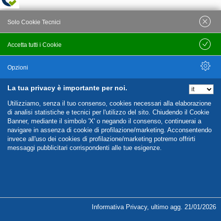
Solo Cookie Tecnici
Accetta tutti i Cookie
Salva
Opzioni
La tua privacy è importante per noi.
Nascondi Opzioni
Utilizziamo, senza il tuo consenso, cookies necessari alla elaborazione
di analisi statistiche e tecnici per l'utilizzo del sito. Chiudendo il Cookie
Banner, mediante il simbolo 'X' o negando il consenso, continuerai a
navigare in assenza di cookie di profilazione/marketing. Acconsentendo
invece all'uso dei cookies di profilazione/marketing potremo offrirti
messaggi pubblicitari corrispondenti alle tue esigenze.
%%CATEGORIES_DETAILS_LIST_TEMPLATE%%
Informativa Privacy
,
ultimo agg.
21/01/2026