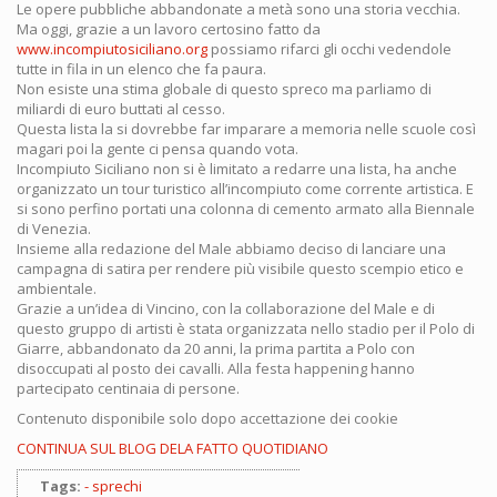
Le opere pubbliche abbandonate a metà sono una storia vecchia.
Ma oggi, grazie a un lavoro certosino fatto da
www.incompiutosiciliano.org
possiamo rifarci gli occhi vedendole
tutte in fila in un elenco che fa paura.
Non esiste una stima globale di questo spreco ma parliamo di
miliardi di euro buttati al cesso.
Questa lista la si dovrebbe far imparare a memoria nelle scuole così
magari poi la gente ci pensa quando vota.
Incompiuto Siciliano non si è limitato a redarre una lista, ha anche
organizzato un tour turistico all’incompiuto come corrente artistica. E
si sono perfino portati una colonna di cemento armato alla Biennale
di Venezia.
Insieme alla redazione del Male abbiamo deciso di lanciare una
campagna di satira per rendere più visibile questo scempio etico e
ambientale.
Grazie a un’idea di Vincino, con la collaborazione del Male e di
questo gruppo di artisti è stata organizzata nello stadio per il Polo di
Giarre, abbandonato da 20 anni, la prima partita a Polo con
disoccupati al posto dei cavalli. Alla festa happening hanno
partecipato centinaia di persone.
Contenuto disponibile solo dopo accettazione dei cookie
CONTINUA SUL BLOG DELA FATTO QUOTIDIANO
Tags:
sprechi