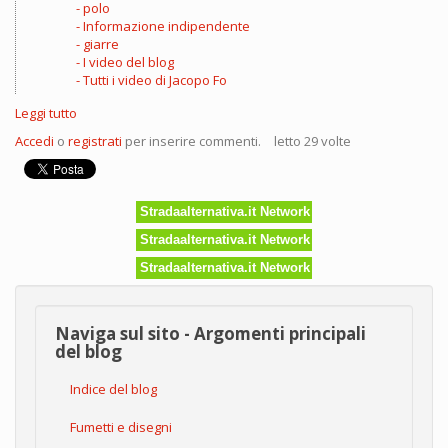
polo
Informazione indipendente
giarre
I video del blog
Tutti i video di Jacopo Fo
Leggi tutto
su
Opere
Accedi
o
registrati
per inserire commenti.
letto 29 volte
pubbliche,
le
320
incompiute
Stradaalternativa.it Network
Stradaalternativa.it Network
Stradaalternativa.it Network
Naviga sul sito - Argomenti principali
del blog
Indice del blog
Fumetti e disegni