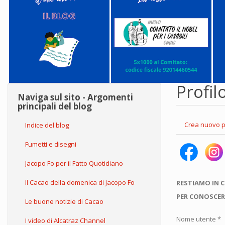
Profil
Naviga sul sito - Argomenti
principali del blog
Schede
Crea nuovo p
Indice del blog
primarie
Fumetti e disegni
Jacopo Fo per il Fatto Quotidiano
Il Cacao della domenica di Jacopo Fo
RESTIAMO IN 
PER CONOSCER
Le buone notizie di Cacao
Nome utente
*
I video di Alcatraz Channel