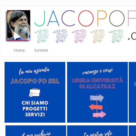
Salta
al
contenuto
principale
Home
Scrivimi