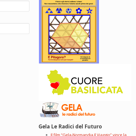
Gela Le Radici del Futuro
Il film “Gela-Normandia.Il Viaggio” vince la