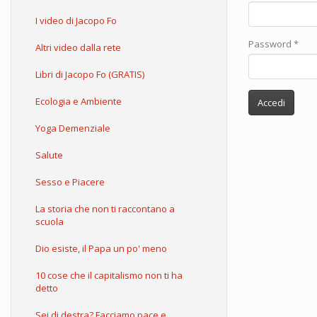
I video di Jacopo Fo
Password
*
Altri video dalla rete
Libri di Jacopo Fo (GRATIS)
Ecologia e Ambiente
Accedi
Yoga Demenziale
Salute
Sesso e Piacere
La storia che non ti raccontano a
scuola
Dio esiste, il Papa un po' meno
10 cose che il capitalismo non ti ha
detto
Sei di destra? Facciamo pace e