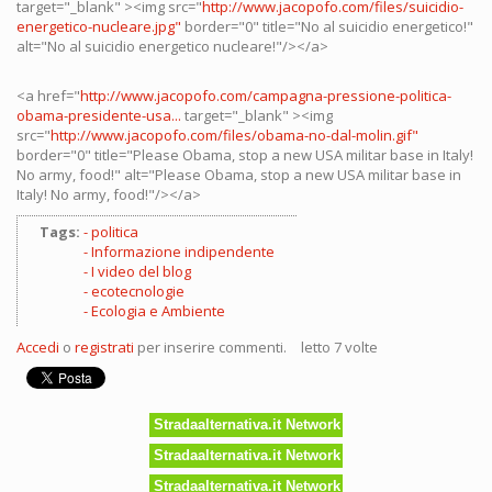
target="_blank" ><img src="
http://www.jacopofo.com/files/suicidio-
energetico-nucleare.jpg"
border="0" title="No al suicidio energetico!"
alt="No al suicidio energetico nucleare!"/></a>
<a href="
http://www.jacopofo.com/campagna-pressione-politica-
obama-presidente-usa...
target="_blank" ><img
src="
http://www.jacopofo.com/files/obama-no-dal-molin.gif"
border="0" title="Please Obama, stop a new USA militar base in Italy!
No army, food!" alt="Please Obama, stop a new USA militar base in
Italy! No army, food!"/></a>
Tags:
politica
Informazione indipendente
I video del blog
ecotecnologie
Ecologia e Ambiente
Accedi
o
registrati
per inserire commenti.
letto 7 volte
Stradaalternativa.it Network
Stradaalternativa.it Network
Stradaalternativa.it Network