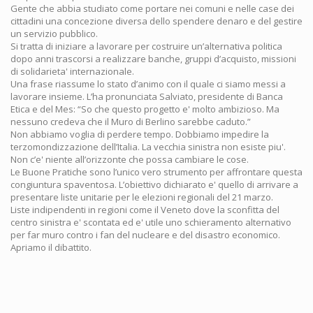
Gente che abbia studiato come portare nei comuni e nelle case dei
cittadini una concezione diversa dello spendere denaro e del gestire
un servizio pubblico.
Si tratta di iniziare a lavorare per costruire un’alternativa politica
dopo anni trascorsi a realizzare banche, gruppi d’acquisto, missioni
di solidarieta' internazionale.
Una frase riassume lo stato d’animo con il quale ci siamo messi a
lavorare insieme. L’ha pronunciata Salviato, presidente di Banca
Etica e del Mes: “So che questo progetto e' molto ambizioso. Ma
nessuno credeva che il Muro di Berlino sarebbe caduto.”
Non abbiamo voglia di perdere tempo. Dobbiamo impedire la
terzomondizzazione dell’Italia. La vecchia sinistra non esiste piu'.
Non c’e' niente all’orizzonte che possa cambiare le cose.
Le Buone Pratiche sono l’unico vero strumento per affrontare questa
congiuntura spaventosa. L’obiettivo dichiarato e' quello di arrivare a
presentare liste unitarie per le elezioni regionali del 21 marzo.
Liste indipendenti in regioni come il Veneto dove la sconfitta del
centro sinistra e' scontata ed e' utile uno schieramento alternativo
per far muro contro i fan del nucleare e del disastro economico.
Apriamo il dibattito.