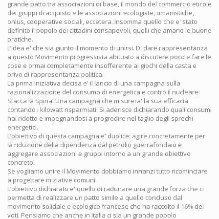
grande patto tra associazioni di base, il mondo del commercio etico e
dei gruppi di acquisto e le associazioni ecologiste, umanistiche,
onlus, cooperative sociali, eccetera. Insomma quello che e' stato
definito il popolo dei cittadini consapevoli, quelli che amano le buone
pratiche.
L’idea e' che sia giunto il momento di unirsi. Di dare rappresentanza
a questo Movimento progressista abituato a discutere poco e fare le
cose e ormai completamente insofferente ai giochi della casta e
privo di rappresentanza politica.
La prima iniziativa decisa e' il lancio di una campagna sulla
razionalizzazione del consumo di energetica e contro il nucleare:
Stacca la Spina! Una campagna che misurera' la sua efficacia
contando i kilowatt risparmiati. Si aderisce dichiarando quali consumi
hai ridotto e impegnandosi a progredire nel taglio degli sprechi
energetici.
L’obiettivo di questa campagna e' duplice: agire concretamente per
la riduzione della dipendenza dal petrolio guerrafondaio e
aggregare associazioni e gruppi intorno a un grande obiettivo
concreto.
Se vogliamo unire il Movimento dobbiamo innanzi tutto ricominciare
a progettare iniziative comuni.
L’obiettivo dichiarato e' quello di radunare una grande forza che ci
permetta di realizzare un patto simile a quello concluso dal
movimento solidale e ecologico francese che ha raccolto il 16% dei
voti. Pensiamo che anche in Italia ci sia un grande popolo