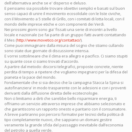
dell’alternativa anche se e' disperso e deluso.
E pensiamo sia possibile trovare obiettivi semplici e basati sul buon
senso capaci di unire il movimento ecosolidale con le liste civiche,
con il Movimento a 5 stelle di Grillo, con i comitati di lotta locali, con il
mondo delle imprese etiche e con componenti dei Verdi.
Nei prossimi giorni sono gia' fissati una serie di incontri a livello
locale e nazionale (se fai parte di un gruppo fatti avanti contattando
il Mes (
http://www.movetico.org/contattaci/
).
Come puoi immaginare dalla misura del sogno che stiamo cullando
sono state due giornate di discussione intensa.
E vorrei sottolineare che il clima era allegro e pacifico. Ci siamo stupiti
su quante cose ci siamo trovati d’accordo.
A partire dal metodo: discorsi telegrafici, proposte concrete, niente
perdita di tempo a ripetere che vogliamo impegnarci per la difesa del
pianeta e la pace del mondo.
Fondamentale che si sia deciso che la campagna Stacca la Spina si
autofinanziera' in modo trasparente con le adesioni e con i proventi
derivanti dalla diffusione diretta delle ecotecnologie.
Non ci limitiamo a dirti che sarebbe bello risparmiare energia, ti
offriamo un servizio attraverso imprese che abbiamo selezionato e
che garantiscono un rapporto onesto e paritario con il consumatore.
A breve partiranno poi percorsi formativi per tecnici della politica di
tipo completamente nuovo, che sappiano un domani gestire
veramente la grande sfida del passaggio inevitabile dall’economia
del petrolio a quella verde.