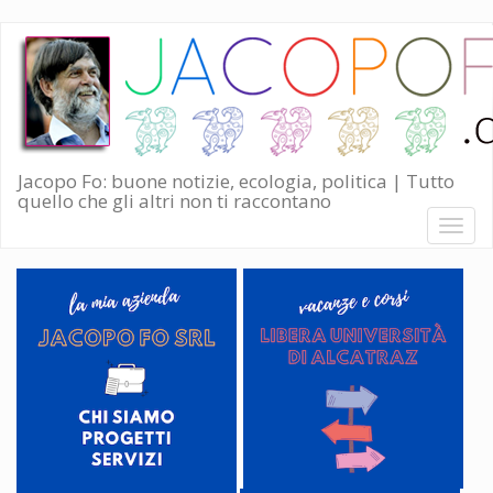
Salta
al
contenuto
principale
Jacopo Fo: buone notizie, ecologia, politica | Tutto
quello che gli altri non ti raccontano
Toggl
naviga