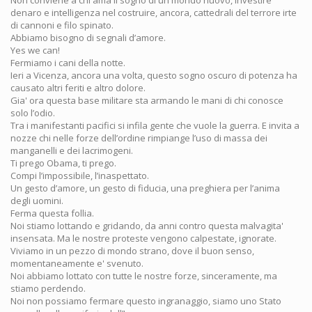
Non conviene a chi ama il sogno di un mondo nuovo, investire
denaro e intelligenza nel costruire, ancora, cattedrali del terrore irte
di cannoni e filo spinato.
Abbiamo bisogno di segnali d’amore.
Yes we can!
Fermiamo i cani della notte.
Ieri a Vicenza, ancora una volta, questo sogno oscuro di potenza ha
causato altri feriti e altro dolore.
Gia' ora questa base militare sta armando le mani di chi conosce
solo l’odio.
Tra i manifestanti pacifici si infila gente che vuole la guerra. E invita a
nozze chi nelle forze dell’ordine rimpiange l’uso di massa dei
manganelli e dei lacrimogeni.
Ti prego Obama, ti prego.
Compi l’impossibile, l’inaspettato.
Un gesto d’amore, un gesto di fiducia, una preghiera per l’anima
degli uomini.
Ferma questa follia.
Noi stiamo lottando e gridando, da anni contro questa malvagita'
insensata. Ma le nostre proteste vengono calpestate, ignorate.
Viviamo in un pezzo di mondo strano, dove il buon senso,
momentaneamente e' svenuto.
Noi abbiamo lottato con tutte le nostre forze, sinceramente, ma
stiamo perdendo.
Noi non possiamo fermare questo ingranaggio, siamo uno Stato