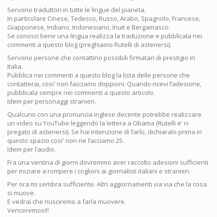
Servono traduttori in tutte le lingue del pianeta.
In particolare Cinese, Tedesco, Russo, Arabo, Spagnolo, Francese,
Giapponese, Indiano, Indonesiano, Inuit e Bergamasco.
Se conosci bene una lingua realizza la traduzione e pubblicala nei
commenti a questo blog (preghiamo Rutelli di astenersi).
Servono persone che contattino possibili firmatari di prestigio in
Italia.
Pubblica nei commenti a questo blog la lista delle persone che
contatterai, cosi' non facciamo doppioni. Quando ricevi l’adesione,
pubblicala sempre nei commenti a questo articolo.
Idem per personaggi stranieri.
Qualcuno con una pronuncia inglese decente potrebbe realizzare
un video su YouTube leggendo la lettera a Obama (Rutelli e' ri-
pregato di astenersi). Se hai intenzione di farlo, dichiaralo prima in
questo spazio cosi' non ne facciamo 25.
Idem per l’audio.
Fra una ventina di giorni dovremmo aver raccolto adesioni sufficienti
per iniziare a rompere i coglioni ai giornalisti italiani e stranieri.
Per ora mi sembra sufficiente. Altri aggiornamenti via via che la cosa
si muove.
E vedrai che riusciremo a farla muovere.
Venceremos!!!