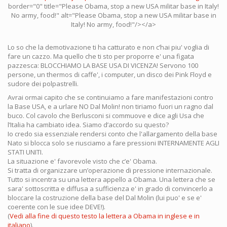
border="0" title="Please Obama, stop a new USA militar base in Italy!
No army, food!" alt="Please Obama, stop a new USA militar base in
Italy! No army, food!"/></a>
Lo so che la demotivazione ti ha catturato e non c’hai piu' voglia di
fare un cazzo. Ma quello che ti sto per proporre e' una figata
pazzesca: BLOCCHIAMO LA BASE USA DI VICENZA! Servono 100
persone, un thermos di caffe', i computer, un disco dei Pink Floyd e
sudore dei polpastrelli.
Avrai ormai capito che se continuiamo a fare manifestazioni contro
la Base USA, e a urlare NO Dal Molin! non tiriamo fuori un ragno dal
buco. Col cavolo che Berlusconi si commuove e dice agli Usa che
l’Italia ha cambiato idea. Siamo d’accordo su questo?
Io credo sia essenziale rendersi conto che l'allargamento della base
Nato si blocca solo se riusciamo a fare pressioni INTERNAMENTE AGLI
STATI UNITI.
La situazione e' favorevole visto che c’e' Obama.
Si tratta di organizzare un’operazione di pressione internazionale.
Tutto si incentra su una lettera appello a Obama. Una lettera che se
sara' sottoscritta e diffusa a sufficienza e' in grado di convincerlo a
bloccare la costruzione della base del Dal Molin (lui puo' e se e'
coerente con le sue idee DEVE!).
(
Vedi alla fine di questo testo la lettera a Obama in inglese e in
italiano
).