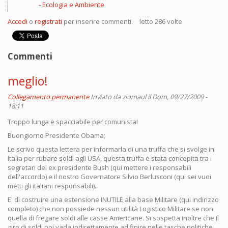
Ecologia e Ambiente
Accedi
o
registrati
per inserire commenti.
letto 286 volte
Commenti
meglio!
Collegamento permanente
Inviato da
ziomaul
il Dom, 09/27/2009 -
18:11
Troppo lunga e spacciabile per comunista!
Buongiorno Presidente Obama;
Le scrivo questa lettera per informarla di una truffa che si svolge in
Italia per rubare soldi agli USA, questa truffa è stata concepita tra i
segretari del ex presidente Bush (qui mettere i responsabili
dell'accordo) e il nostro Governatore Silvio Berlusconi (qui sei vuoi
metti gli italiani responsabili).
E' di costruire una estensione INUTILE alla base Militare (qui indirizzo
completo) che non possiede nessun utilità Logistico Militare se non
quella di fregare soldi alle casse Americane. Si sospetta inoltre che il
giro di soldi poi vada indirettamente ad finire nelle tasche politiche.