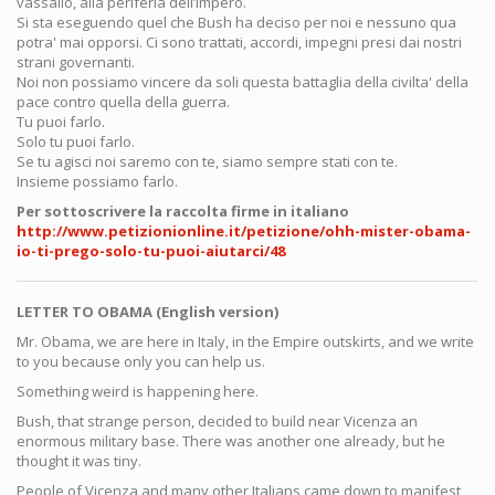
vassallo, alla periferia dell’Impero.
Si sta eseguendo quel che Bush ha deciso per noi e nessuno qua
potra' mai opporsi. Ci sono trattati, accordi, impegni presi dai nostri
strani governanti.
Noi non possiamo vincere da soli questa battaglia della civilta' della
pace contro quella della guerra.
Tu puoi farlo.
Solo tu puoi farlo.
Se tu agisci noi saremo con te, siamo sempre stati con te.
Insieme possiamo farlo.
Per sottoscrivere la raccolta firme in italiano
http://www.petizionionline.it/petizione/ohh-mister-obama-
io-ti-prego-solo-tu-puoi-aiutarci/48
LETTER TO OBAMA (English version)
Mr. Obama, we are here in Italy, in the Empire outskirts, and we write
to you because only you can help us.
Something weird is happening here.
Bush, that strange person, decided to build near Vicenza an
enormous military base. There was another one already, but he
thought it was tiny.
People of Vicenza and many other Italians came down to manifest