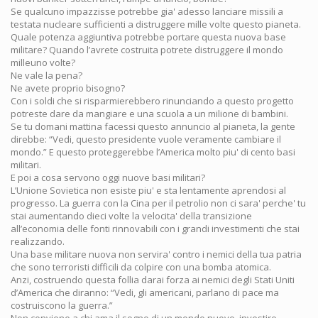
Se qualcuno impazzisse potrebbe gia' adesso lanciare missili a
testata nucleare sufficienti a distruggere mille volte questo pianeta.
Quale potenza aggiuntiva potrebbe portare questa nuova base
militare? Quando l’avrete costruita potrete distruggere il mondo
milleuno volte?
Ne vale la pena?
Ne avete proprio bisogno?
Con i soldi che si risparmierebbero rinunciando a questo progetto
potreste dare da mangiare e una scuola a un milione di bambini.
Se tu domani mattina facessi questo annuncio al pianeta, la gente
direbbe: “Vedi, questo presidente vuole veramente cambiare il
mondo.” E questo proteggerebbe l’America molto piu' di cento basi
militari.
E poi a cosa servono oggi nuove basi militari?
L’Unione Sovietica non esiste piu' e sta lentamente aprendosi al
progresso. La guerra con la Cina per il petrolio non ci sara' perche' tu
stai aumentando dieci volte la velocita' della transizione
all’economia delle fonti rinnovabili con i grandi investimenti che stai
realizzando.
Una base militare nuova non servira' contro i nemici della tua patria
che sono terroristi difficili da colpire con una bomba atomica.
Anzi, costruendo questa follia darai forza ai nemici degli Stati Uniti
d’America che diranno: “Vedi, gli americani, parlano di pace ma
costruiscono la guerra.”