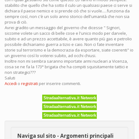
stabilito che quello che ha sotto il culo un qualsiasi paese ci serve si
dichiara il paese nemico e si prende ciò che si vuole.....funziona da
sempre così, non c'è un solo anno storico dell'umanità che non sia
prova di ciò.
Avrei gradito un messaggio del governo che dicesse " Signori,
siccome volete un sacco di belle cose e l'unico modo per darvele,
subito e ad un prezzo accettabile, è avere quanto più gas e petrolio
possibile dichiariamo guerra a tizio e caio. Non ci fate inventare
storie sul terrorismo e la democrazia da esportare, siate coerenti" io
un governo così lo voterei subito, ad occhi chiusi.
Inoltre non mi sembra saranno importate armi nucleari a Vicenza,
cosa se ne fa la 173° brigata che ha compiti squisitamente tattici e
non strategici???
Saluti
Accedi
o
registrati
per inserire commenti.
Stradaalternativa.it Network
Stradaalternativa.it Network
Stradaalternativa.it Network
Naviga sul sito - Argomenti principali