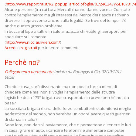
(
http://www.report.rai.it/R2_popup_articolofoglia/0,7246,243%5E1078174,
Alcune persone (tra cui Luca Mercalli) hanno danno voce al Comitato
contro l'ampliamento ma gli interessi del Monte dei Paschi rischiano
di avere il sopravvento anche sulla legalità. Se trovi del tempo...c'è
anche questo grosso problema.
In bocca al lupo a tutti e in culo alla...a....a chi vuole gli aeroporti per
speculare sul cemento.
(
http://www.nicolaulivieri.com/
)
Accedi
o
registrati
per inserire commenti.
Perchè no?
Collegamento permanente
Inviato da
Bunnygw
il Gio, 02/10/2011 -
00:58
Chiedo scusa, sarò dissonante ma non posso fare a meno di
chiedere come mai non si voglia l'ampliamento delle struttre
logistiche della 173° brigata aviotrasportata: in breve perchè no alla
base?
La succitata brigata è una delle forze combattenti statunitensi meglio
addestrate del mondo, non sarebbe un onore avere questi guerrieri
di stanza in Italia?
Sono loro, non da soli ovviamente, che ci permettono di tenere le luci
in casa, girare in auto, ricaricare telefonini e alimentare computer
con i quali gestiamo siti come questo. Lo fanno in modo semplice: