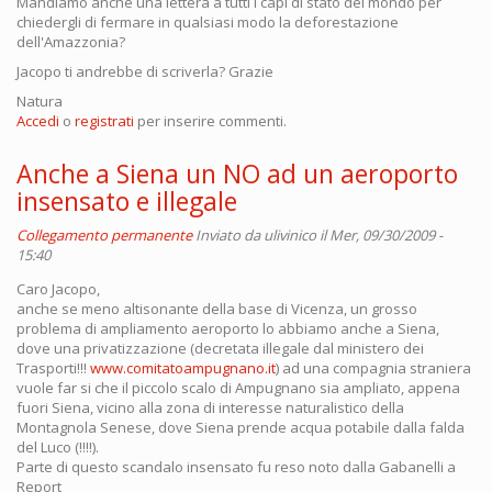
Mandiamo anche una lettera a tutti i capi di stato del mondo per
chiedergli di fermare in qualsiasi modo la deforestazione
dell'Amazzonia?
Jacopo ti andrebbe di scriverla? Grazie
Natura
Accedi
o
registrati
per inserire commenti.
Anche a Siena un NO ad un aeroporto
insensato e illegale
Collegamento permanente
Inviato da
ulivinico
il Mer, 09/30/2009 -
15:40
Caro Jacopo,
anche se meno altisonante della base di Vicenza, un grosso
problema di ampliamento aeroporto lo abbiamo anche a Siena,
dove una privatizzazione (decretata illegale dal ministero dei
Trasporti!!!
www.comitatoampugnano.it
) ad una compagnia straniera
vuole far si che il piccolo scalo di Ampugnano sia ampliato, appena
fuori Siena, vicino alla zona di interesse naturalistico della
Montagnola Senese, dove Siena prende acqua potabile dalla falda
del Luco (!!!!).
Parte di questo scandalo insensato fu reso noto dalla Gabanelli a
Report