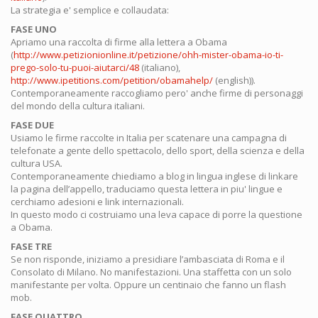
La strategia e' semplice e collaudata:
FASE UNO
Apriamo una raccolta di firme alla lettera a Obama
(
http://www.petizionionline.it/petizione/ohh-mister-obama-io-ti-
prego-solo-tu-puoi-aiutarci/48
(italiano),
http://www.ipetitions.com/petition/obamahelp/
(english)).
Contemporaneamente raccogliamo pero' anche firme di personaggi
del mondo della cultura italiani.
FASE DUE
Usiamo le firme raccolte in Italia per scatenare una campagna di
telefonate a gente dello spettacolo, dello sport, della scienza e della
cultura USA.
Contemporaneamente chiediamo a blog in lingua inglese di linkare
la pagina dell’appello, traduciamo questa lettera in piu' lingue e
cerchiamo adesioni e link internazionali.
In questo modo ci costruiamo una leva capace di porre la questione
a Obama.
FASE TRE
Se non risponde, iniziamo a presidiare l’ambasciata di Roma e il
Consolato di Milano. No manifestazioni. Una staffetta con un solo
manifestante per volta. Oppure un centinaio che fanno un flash
mob.
FASE QUATTRO