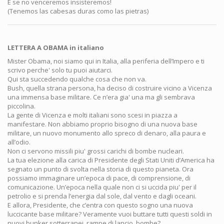
E se no venceremos insisteremos!
(Tenemos las cabesas duras como las pietras)
LETTERA A OBAMA in italiano
Mister Obama, noi siamo qui in Italia, alla periferia dell’Impero e ti
scrivo perche' solo tu puoi aiutarci.
Qui sta succedendo qualche cosa che non va.
Bush, quella strana persona, ha deciso di costruire vicino a Vicenza
una immensa base militare. Ce n’era gia' una ma gli sembrava
piccolina.
La gente di Vicenza e molti italiani sono scesi in piazza a
manifestare. Non abbiamo proprio bisogno di una nuova base
militare, un nuovo monumento allo spreco di denaro, alla paura e
all’odio.
Non ci servono missili piu' grossi carichi di bombe nucleari.
La tua elezione alla carica di Presidente degli Stati Uniti d’America ha
segnato un punto di svolta nella storia di questo pianeta. Ora
possiamo immaginare un’epoca di pace, di comprensione, di
comunicazione. Un’epoca nella quale non ci si uccida piu' per il
petrolio e si prenda l’energia dal sole, dal vento e dagli oceani.
E allora, Presidente, che c’entra con questo sogno una nuova
luccicante base militare? Veramente vuoi buttare tutti questi soldi in
nuovi bunker sotterranei, rampe di lancio, bombe?