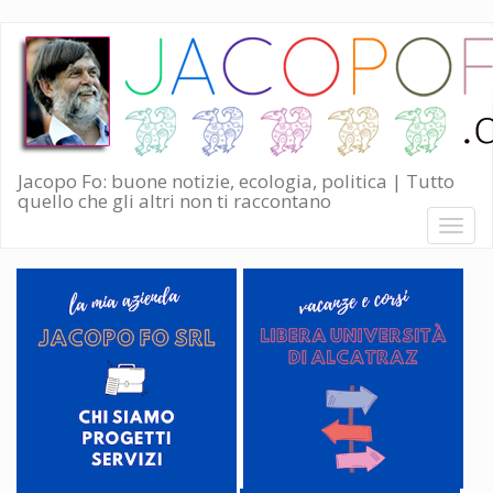
Salta
al
contenuto
principale
Jacopo Fo: buone notizie, ecologia, politica | Tutto
quello che gli altri non ti raccontano
Toggl
naviga