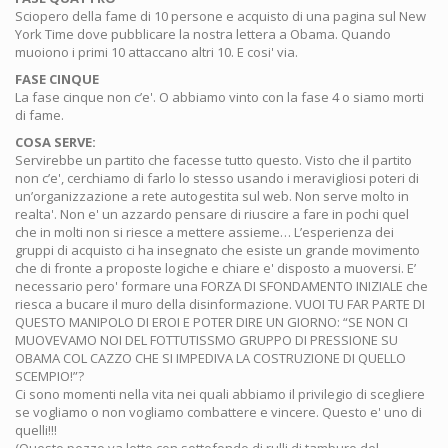
Sciopero della fame di 10 persone e acquisto di una pagina sul New
York Time dove pubblicare la nostra lettera a Obama. Quando
muoiono i primi 10 attaccano altri 10. E cosi' via.
FASE CINQUE
La fase cinque non c’e'. O abbiamo vinto con la fase 4 o siamo morti
di fame.
COSA SERVE:
Servirebbe un partito che facesse tutto questo. Visto che il partito
non c’e', cerchiamo di farlo lo stesso usando i meravigliosi poteri di
un’organizzazione a rete autogestita sul web. Non serve molto in
realta'. Non e' un azzardo pensare di riuscire a fare in pochi quel
che in molti non si riesce a mettere assieme… L’esperienza dei
gruppi di acquisto ci ha insegnato che esiste un grande movimento
che di fronte a proposte logiche e chiare e' disposto a muoversi. E’
necessario pero' formare una FORZA DI SFONDAMENTO INIZIALE che
riesca a bucare il muro della disinformazione. VUOI TU FAR PARTE DI
QUESTO MANIPOLO DI EROI E POTER DIRE UN GIORNO: “SE NON CI
MUOVEVAMO NOI DEL FOTTUTISSMO GRUPPO DI PRESSIONE SU
OBAMA COL CAZZO CHE SI IMPEDIVA LA COSTRUZIONE DI QUELLO
SCEMPIO!”?
Ci sono momenti nella vita nei quali abbiamo il privilegio di scegliere
se vogliamo o non vogliamo combattere e vincere. Questo e' uno di
quelli!!!