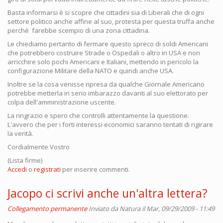
Basta informarsi è si scopre che cittadini sia di Liberali che di ogni
settore politico anche affine al suo, protesta per questa truffa anche
perchè farebbe scempio di una zona cittadina.
Le chiediamo pertanto di fermare questo spreco di soldi Americani
che potrebbero costruire Strade o Ospedali o altro in USA e non
arricchire solo pochi Americani e Italiani, mettendo in pericolo la
configurazione Militare della NATO e quindi anche USA.
Inoltre se la cosa venisse ripresa da qualche Giornale Americano
potrebbe metterla in serio imbarazzo davanti al suo elettorato per
colpa dell'amministrazione uscente.
La ringrazio e spero che controlli attentamente la questione.
L'avvero che per i forti interessi economici saranno tentati di rigirare
la verità.
Cordialmente Vostro
(Lista firme)
Accedi
o
registrati
per inserire commenti.
Jacopo ci scrivi anche un'altra lettera?
Collegamento permanente
Inviato da
Natura
il Mar, 09/29/2009 - 11:49