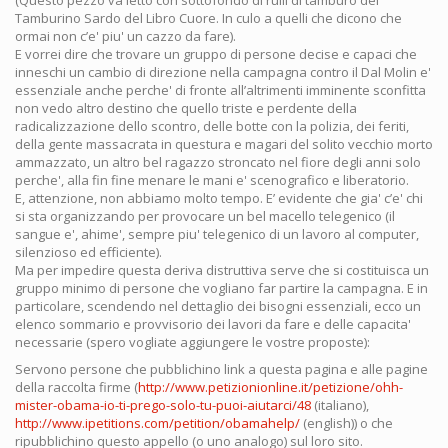
(Questo pezzo va letto con sottofondo di rulli di tamburo del
Tamburino Sardo del Libro Cuore. In culo a quelli che dicono che
ormai non c’e' piu' un cazzo da fare).
E vorrei dire che trovare un gruppo di persone decise e capaci che
inneschi un cambio di direzione nella campagna contro il Dal Molin e'
essenziale anche perche' di fronte all’altrimenti imminente sconfitta
non vedo altro destino che quello triste e perdente della
radicalizzazione dello scontro, delle botte con la polizia, dei feriti,
della gente massacrata in questura e magari del solito vecchio morto
ammazzato, un altro bel ragazzo stroncato nel fiore degli anni solo
perche', alla fin fine menare le mani e' scenografico e liberatorio.
E, attenzione, non abbiamo molto tempo. E’ evidente che gia' c’e' chi
si sta organizzando per provocare un bel macello telegenico (il
sangue e', ahime', sempre piu' telegenico di un lavoro al computer,
silenzioso ed efficiente).
Ma per impedire questa deriva distruttiva serve che si costituisca un
gruppo minimo di persone che vogliano far partire la campagna. E in
particolare, scendendo nel dettaglio dei bisogni essenziali, ecco un
elenco sommario e provvisorio dei lavori da fare e delle capacita'
necessarie (spero vogliate aggiungere le vostre proposte):
Servono persone che pubblichino link a questa pagina e alle pagine
della raccolta firme (
http://www.petizionionline.it/petizione/ohh-
mister-obama-io-ti-prego-solo-tu-puoi-aiutarci/48
(italiano),
http://www.ipetitions.com/petition/obamahelp/
(english)) o che
ripubblichino questo appello (o uno analogo) sul loro sito.