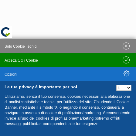
Solo Cookie Tecnici
Accetta tutti i Cookie
Salva
Opzioni
La tua privacy è importante per noi.
Nascondi Opzioni
Utilizziamo, senza il tuo consenso, cookies necessari alla elaborazione
di analisi statistiche e tecnici per l'utilizzo del sito. Chiudendo il Cookie
Banner, mediante il simbolo 'X' o negando il consenso, continuerai a
navigare in assenza di cookie di profilazione/marketing. Acconsentendo
invece all'uso dei cookies di profilazione/marketing potremo offrirti
messaggi pubblicitari corrispondenti alle tue esigenze.