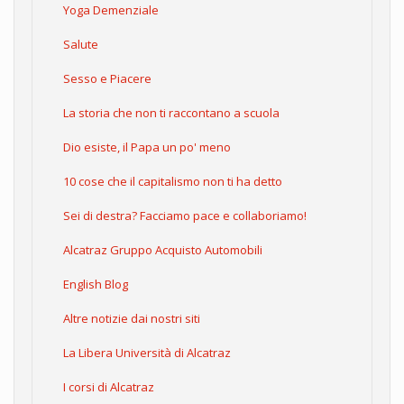
Yoga Demenziale
Salute
Sesso e Piacere
La storia che non ti raccontano a scuola
Dio esiste, il Papa un po' meno
10 cose che il capitalismo non ti ha detto
Sei di destra? Facciamo pace e collaboriamo!
Alcatraz Gruppo Acquisto Automobili
English Blog
Altre notizie dai nostri siti
La Libera Università di Alcatraz
I corsi di Alcatraz