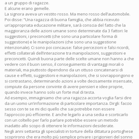
a un gruppo di ragazze.
E alcune erano gemelle.
La signora aveva un vestito rosso. Ma meno rosso dell’automobile.
Poi disse: “Una ragazza di buona famiglia, che abbia ricevuto
un’appropriata educazione militare, sarà conscia del fatto che la
maggioranza delle azioni umane sono determinate da 3 fattori: le
suggestioni, i preconcetti (che sono una particolare forma di
suggestione) e le manipolazioni (che sono una suggestione
intenzionale). Ci sono poi concause: false percezioni e falsi ricordi,
effetti collaterali dell’interazione tra manipolazioni, suggestioni e
preconcetti. Quindi buona parte delle scelte umane non hanno a che
vedere con il buon senso, il conseguimento di vantaggi morali o
materiali, ma piuttosto dipendono da un ottuso concatenarsi di
cause e effetti, suggestioni e manipolazioni, che si sovrappongono e
si contrastano, determinando azioni a volte decisamente insensate,
compiute da persone convinte di avere pensieri e idee proprie,
quando invece hanno solo un forte mal di testa.
Ad esempio, immaginiamo che una ragazza accorta voglia farsi dire
da un uomo un’informazione di particolare importanza. Dirgli: faccio
sesso con te se mi dici quello che sai potrebbe non essere
l’approccio più efficiente. E anche legarlo a una sedia e scorticarlo
con un coltello per farlo parlare potrebbe essere un metodo
inadatto allo scopo di ottenere le informazioni desiderate.
Negli anni settanta gli specialisti in torture della dittatura portoghese
scoprirono che era molto più semplice privare i prigionieri del sonno