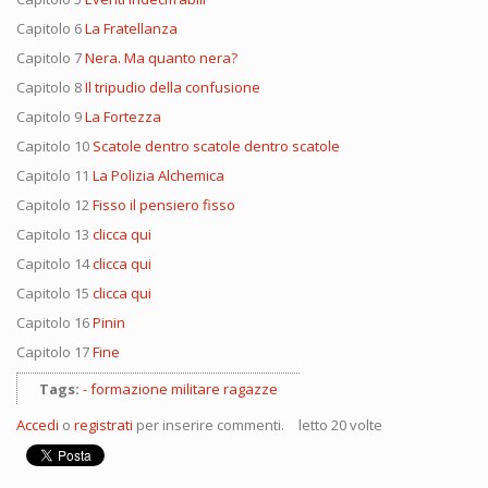
Capitolo 6
La Fratellanza
Capitolo 7
Nera. Ma quanto nera?
Capitolo 8
Il tripudio della confusione
Capitolo 9
La Fortezza
Capitolo 10
Scatole dentro scatole dentro scatole
Capitolo 11
La Polizia Alchemica
Capitolo 12
Fisso il pensiero fisso
Capitolo 13
clicca qui
Capitolo 14
clicca qui
Capitolo 15
clicca qui
Capitolo 16
Pinin
Capitolo 17
Fine
Tags:
formazione militare ragazze
Accedi
o
registrati
per inserire commenti.
letto 20 volte