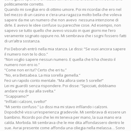
politicamente corretto.
Quando mi svegliai ero di ottimo umore. Poi mi ricordai che ero nel
bel mezzo di un casino e c’era una ragazza molto bella che voleva
sapere da me un numero che non avevo nessuna intenzione di
dirle. E avevo le idee confuse su parecchie cose. Ad esempio, non
sapevo se tutto quello che avevo vissuto in quei giorni me l’ero
veramente sognato oppure no. Mi sembrava che i sogni fossero fatti
di un’altra sostanza.
Poi Deborah entrò nella mia stanza. Le dissi: “Se vuoi ancora sapere
il numero non te lo dico.”
“Non voglio sapere nessun numero. E quella che ti ha chiesto il
numero non ero io.”
“Come non eri tu!? Certo che eri tu.”
“No, era Betsabea. La mia sorella gemella.”
Feci un rapido conto mentale. “Ma allora siete 5 sorelle!”
Lei mi guardò senza rispondere. Poi disse: “Spicciati, dobbiamo
andare via di qui alla svelta.”
“Scappiamo?”
“Infilati i calzoni, svelto!”
“Mi sento confuso.” Lo dissi ma mi stavo infilando i calzoni.
Dopodichè vissi un’esperienza gradevole. Mi sembrava di essere un
bambino. Ricordo poi che lei mi teneva per mano, la sua mano era
calda. Morbida. Mi sembrava che le mie dita affondassero dentro le
sue. Avrai presente come affonda una ciliegia nella melassa… Sono