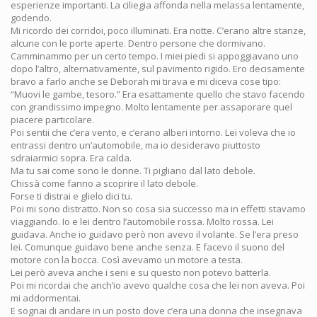
esperienze importanti. La ciliegia affonda nella melassa lentamente,
godendo.
Mi ricordo dei corridoi, poco illuminati. Era notte. C’erano altre stanze,
alcune con le porte aperte. Dentro persone che dormivano.
Camminammo per un certo tempo. I miei piedi si appoggiavano uno
dopo l’altro, alternativamente, sul pavimento rigido. Ero decisamente
bravo a farlo anche se Deborah mi tirava e mi diceva cose tipo:
“Muovi le gambe, tesoro.” Era esattamente quello che stavo facendo
con grandissimo impegno. Molto lentamente per assaporare quel
piacere particolare.
Poi sentii che c’era vento, e c’erano alberi intorno. Lei voleva che io
entrassi dentro un’automobile, ma io desideravo piuttosto
sdraiarmici sopra. Era calda.
Ma tu sai come sono le donne. Ti pigliano dal lato debole.
Chissà come fanno a scoprire il lato debole.
Forse ti distrai e glielo dici tu.
Poi mi sono distratto. Non so cosa sia successo ma in effetti stavamo
viaggiando. Io e lei dentro l’automobile rossa. Molto rossa. Lei
guidava. Anche io guidavo però non avevo il volante. Se l’era preso
lei. Comunque guidavo bene anche senza. E facevo il suono del
motore con la bocca. Così avevamo un motore a testa.
Lei però aveva anche i seni e su questo non potevo batterla.
Poi mi ricordai che anch’io avevo qualche cosa che lei non aveva. Poi
mi addormentai.
E sognai di andare in un posto dove c’era una donna che insegnava