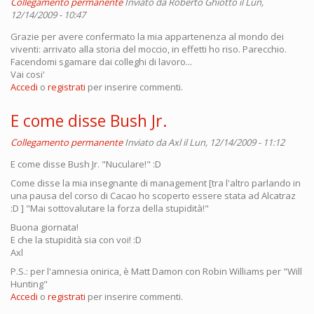
Collegamento permanente
Inviato da
Roberto Ghiotto
il Lun,
12/14/2009 - 10:47
Grazie per avere confermato la mia appartenenza al mondo dei
viventi: arrivato alla storia del moccio, in effetti ho riso. Parecchio.
Facendomi sgamare dai colleghi di lavoro...
Vai cosi'
Accedi
o
registrati
per inserire commenti.
E come disse Bush Jr.
Collegamento permanente
Inviato da
Axl
il Lun, 12/14/2009 - 11:12
E come disse Bush Jr. "Nuculare!" :D
Come disse la mia insegnante di management [tra l'altro parlando in
una pausa del corso di Cacao ho scoperto essere stata ad Alcatraz
:D ] "Mai sottovalutare la forza della stupidità!"
Buona giornata!
E che la stupidità sia con voi! :D
Axl
P.S.: per l'amnesia onirica, è Matt Damon con Robin Williams per "Will
Hunting"
Accedi
o
registrati
per inserire commenti.