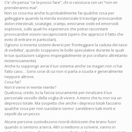
C’e' chi pensa “ce la posso fare”, chi si rassicura con un “non mi
prenderanno mai”.
Non so cosa ma anche tu probabilmente fai qualche cosa per
galleggiare quando la merda esistenziale ti travolge provocandoti
dolori intestinali, sciatalgie, crampi, emicranie cistiti ed emorroidi
esplosive, sulle quali ho esperienze che potrei raccontarti
provocandoti visioni raccapriccianti (spero che apprezzi il fatto che
evito di entrare in particolari).
Ognuno si inventa sistemi diversi per fronteggiare la caduta dei tassi
di vivibilita', quando scoppiano le bolle speculative durante le quali
le tue quotazioni salgono inspiegabilmente (e poi crollano altrettanto
misteriosamente).
Anche tu suppongo avrai il tuo sistema anche se magari non ci hai
fatto caso… Sono cose di cui non si parla a scuola e generalmente
neppure altrove.
Cosa fai?
Non ti viene in mente niente?
Qualcosa, credo, tu la faccia sicuramente per innalzare il tuo
personale vessillo della voglia di vivere. A meno che tu non sia un
depresso totale. Ma sospetto che anche i depressi totali facciano
qualche cosa per non suicidarsi senno' sarebbero tutti morti e
sepolti da un pezzo.
Alcune persone custodiscono ricordi dolcissimi che tirano fuori
quando si sentono a terra. Altri si mettono a scrivere, vanno in