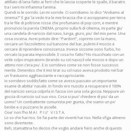
attillato di lana fatto ai ferri che le lascia scoperte le spalle, il baratro
tra i seni mi infiamma l’anima.
Quindi io le sorrido. Lei mi sorride. Ci sorridiamo. Io dico “Andiamo al
cinema?” E gia' la vedo tra le mie braccia che ci accoppiamo per terra
tra le file di poltrone rosse che profumano di pop corn, e mentre
pronuncio la parola CINEMA, proprio sulla N di ciNema, mi parte giu'
una candela di nariccio dal naso, lunga, giuro, piu' del mio pene. Una
cosa oscena. Avrei potuto dire: “Pardon!”, coprirmi con la mano,
cercare un fazzolettino sul bancone del bar, pulirmi il moccio e
cercare di riprendere conoscenza. Invece siccome sono furbo, ho
cercato la parata impossibile. E cosa ho fatto? Ho risucchiato con un
virile colpo inspiratorio (tirando su col naso) il vile moccio e dopo un
attimo non c’era piu'. E io sorridevo come se non fosse successo
niente. Dimentico che il mio tirar su col naso aveva prodotto nel bar
un frastuono agghiacciante e raccapricciante.
Io sorridevo soddisfatto come se avessi passato un importante
esame di abilita' nasale. In fondo ero riuscito a recuperare il 100%
del nariccio senza colpirla in faccia con una sola goccia. Neppure un
goccia di nariccio sul suo viso. Cosa si puo' chiedere di piu' da un
uomo? Un combattente comunista per giunta, che siamo un po’
bestie e ci puzzano le ascelle.
Cioe' non l’ho M A I P I U’ V I S T A.
Lo so che hai riso. Se fai parte dei viventi hai riso. Nella sfiga almeno
sono divertente.
Beh, stamattina ho deciso che voglio andare fiero anche di questo