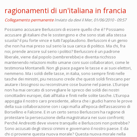
ragionamenti di un'italiana in francia
Collegamento permanente
Inviato da
devi
il Mer, 01/06/2010 - 09:57
Possiamo accusare Berlusconi di essere quello che é? Possiamo
accusare gli italiani che le sostengono e che sono stati alla stessa
scuola? il piu forte vince e tutti l’applaudono. Berlusconi é un genio
che non ha mai preso sul serio la sua carica di politico. Ma chi, fra
noi, prende ancore sul serio i politici? Berlusconi é un padrone
liberale, viene dal popolo (sembrerebbe) e diventa ricchisso
mantenendo relazioni molto umane coni suoi collaboratori, come le
testimonia Montanelli. Non gli piace pagare le tasse e ai suoi elettori,
nemmeno. Ma i soldi delle tasse, in italia, sono sempre finiti nelle
tasche dei ministri, piu nessuno crede che questi soldi finiscano per
aiutare i bisognosi ou reconstruire cose buone nel paese. L’Europe
non ha mai cercato di sorvegliare le spreco dei soldi dei nostri
concittadini europei, dati all’italia e finiti nelle solite tasche. L’Europa
appoggia il nostro caro presidente, allora che i giudici hanno le prove
della sua collaborazione con i capi mafia all’epoca dell’assassinio di
Borsellino e Falcone. E in un certo senso Berlusconi ha ragione di
protestare la persecuzione della magistratura nei suoi confronti;
Perché Andreotti deve vivere tranquillo e Berlusconi non potrebbe?
Sono accusati degli stessi crimini e governano il nostro paese. E da
chi ci proviene questa nuova morale? Questa nuova morale nella