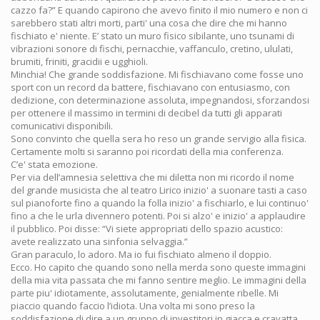
cazzo fa?” E quando capirono che avevo finito il mio numero e non ci
sarebbero stati altri morti, parti' una cosa che dire che mi hanno
fischiato e' niente. E’ stato un muro fisico sibilante, uno tsunami di
vibrazioni sonore di fischi, pernacchie, vaffanculo, cretino, ululati,
brumiti, friniti, gracidii e ugghioli.
Minchia! Che grande soddisfazione. Mi fischiavano come fosse uno
sport con un record da battere, fischiavano con entusiasmo, con
dedizione, con determinazione assoluta, impegnandosi, sforzandosi
per ottenere il massimo in termini di decibel da tutti gli apparati
comunicativi disponibili.
Sono convinto che quella sera ho reso un grande servigio alla fisica.
Certamente molti si saranno poi ricordati della mia conferenza.
C’e' stata emozione.
Per via dell’amnesia selettiva che mi diletta non mi ricordo il nome
del grande musicista che al teatro Lirico inizio' a suonare tasti a caso
sul pianoforte fino a quando la folla inizio' a fischiarlo, e lui continuo'
fino a che le urla divennero potenti. Poi si alzo' e inizio' a applaudire
il pubblico. Poi disse: “Vi siete appropriati dello spazio acustico:
avete realizzato una sinfonia selvaggia.”
Gran paraculo, lo adoro. Ma io fui fischiato almeno il doppio.
Ecco. Ho capito che quando sono nella merda sono queste immagini
della mia vita passata che mi fanno sentire meglio. Le immagini della
parte piu' idiotamente, assolutamente, genialmente ribelle. Mi
piaccio quando faccio l’idiota. Una volta mi sono preso la
soddisfazione di dire a un gruppo di investitori in giacca e cravatta,