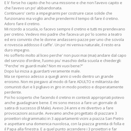
E li' forse ho capito che ho una missione e che non l’avevo capito e
che l’avevo un po’ abbandonata.
Continuero' certo a impegnarmi per costruire case solide che
funzionano ma voglio anche prendermi il tempo di fare il cretino.
Adoro fare il cretino.
Mi ricordo a scuola, io facevo sempre il cretino e tutti mi prendevano
per cretino. Vedevo mio padre che faceva un po’ lo scemo a teatro
ed ero convinto che le donne andassero pazze per uno che scivola
e rovescia addosso il caffe'. Un po’ mi veniva naturale, il resto era
duro impegno.
Ho sofferto molto al liceo perche' non puoi mai (mai) andare dal capo
del servizio d’ordine, l’uomo piu' maschio della scuola e chiedergli:
“Perche' mi guardi male? Non mi vuoi bene?”
Dopo lui inizia a guardarti veramente male.
Ma se ripenso adesso a quegli anni ci vedo dentro un grande
eroismo. Non mi piegavo al modo di fare ADULTO e militarista dei
comunisti duri e li pigliavo in giro in modo poetico e disperatamente
perdente.
Poi ho scoperto che facendo il cretino in contesti appropriati potevo
anche guadagnare bene. E mi sono messo a fare un giornale di
satira di successo (Il Male). Avevo 24 anni e mi divertivo a fare
provocazioni assurde. Avevamo anche progettato di piazzare 3
proiettori ologrammatici in 3 appartamenti vicini a piazza San Pietro
e aspettare una domenica nuvolosa, con la piazza gremita di folla e
il Papa alla finestra. E a quel punto accendere i 3 proiettori e far