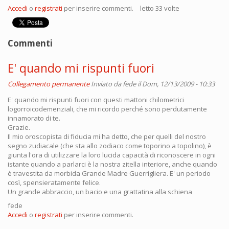
Accedi
o
registrati
per inserire commenti.
letto 33 volte
Commenti
E' quando mi rispunti fuori
Collegamento permanente
Inviato da
fede
il Dom, 12/13/2009 - 10:33
E' quando mi rispunti fuori con questi mattoni chilometrici
logorroicodemenziali, che mi ricordo perché sono perdutamente
innamorato di te.
Grazie.
Il mio oroscopista di fiducia mi ha detto, che per quelli del nostro
segno zudiacale (che sta allo zodiaco come toporino a topolino), è
giunta l'ora di utilizzare la loro lucida capacità di riconoscere in ogni
istante quando a parlarci è la nostra zitella interiore, anche quando
è travestita da morbida Grande Madre Guerrigliera. E' un periodo
così, spensieratamente felice.
Un grande abbraccio, un bacio e una grattatina alla schiena
fede
Accedi
o
registrati
per inserire commenti.