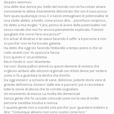
disastro amoroso.
Una delle due donne piu' belle del mondo non mi ha voluto amare
nonostante le abbia chiaramente dimostrato che con il naso posso
fare quasi qualunque cosa. E vi lascio immaginare le potenzialita' di
una simile abilita' a livello, come posso dire… psicofisico reciproco…
Ho detto a mia moglie: “Cara, penso di avere delle potenzialita' nel
sesso nasale che non ho ancora pienamente esplorato. Potresti
spogliarti che vorrei fare una prova?”
Ero al bar di Alcatraz e lei stava facendo il caffe' a 6 persone e non
so perche' non mi ha trovato galante.
Ha detto che oggi sto facendo l’imbecille a tempo pieno e che se
vado avanti cosi' mi spacca la faccia.
Ecco questo e' un problema.
Ma in fondo e' cosi' divertente.
Vai cosi'. Basta pallosi articoli su questi dementi di sinistra che
vogliono andare alle elezioni regionali con 4 liste divise per vedere
come si fa a guardare la destra che trionfa.
Da oggi iniziero' a scrivere di sane, deliziose, potenti storie vere di
grande deficienza. Iniziero' dalle mie e passero' poi a raccontare
tutte le storie di idiozia che mi vorrete segnalare.
Un movimento di massa. La rivolta dei demenziali.
Senza gente che fa cazzate colossali come noi la vita di molte
persone sarebbe insulsa e noiosa.
E quanta gente non si suicida solo perche' puo' guardarsi indietro e
dire: “Comunque almeno non sono scemo come loro.”