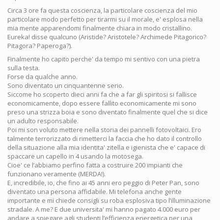
Circa 3 ore fa questa coscienza, la particolare coscienza del mio
particolare modo perfetto per tirarmi su il morale, e' esplosa nella
mia mente apparendomi finalmente chiara in modo cristallino.
Eureka! disse qualcuno (Aristide? Aristotele? Archimede Pitagorico?
Pitagora? Paperoga?).
Finalmente ho capito perche' da tempo mi sentivo con una pietra
sulla testa.
Forse da qualche anno.
Sono diventato un cinquantenne serio.
Siccome ho scoperto dieci anni fa che a far gli spiritosi si fallisce
economicamente, dopo essere fallito economicamente mi sono
preso una strizza boia e sono diventato finalmente quel che si dice
un adulto responsabile.
Poi mi son voluto mettere nella storia dei pannelli fotovoltaici. Ero
talmente terrorizzato di rimetterci la faccia che ho dato il controllo
della situazione alla mia identita' zitella e igienista che e' capace di
spaccare un capello in 4 usando la motosega.
Cioe' ce l’abbiamo perfino fatta a costruire 200 impianti che
funzionano veramente (MERDA!).
E, incredibile, io, che fino ai 45 anni ero peggio di Peter Pan, sono
diventato una persona affidabile. Mi telefona anche gente
importante e mi chiede consigli su roba esplosiva tipo l’illuminazione
stradale. A me? E due universita' mi hanno pagato 4.000 euro per
andare a spiegare agli studenti l’efficienza energetica per una