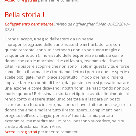
Accedi
o
registrati
per inserire commenti.
Bella storia !
Collegamento permanente
Inviato da
highlangher
il Mar, 01/05/2010 -
07:23
Grande Jacopo, ti seguo dall'estero da un paese
improponibile,grazie delle sane risate che mi hai fatto fare con
questo racconto, sono un coetaneo ( non so se suona meglio di
cinquantone, boh )... ho vissuto delle esperienze simili, sia con le
donne che con le macchine, che col lavoro, insomma dei disastri
totali. Fa piacere scoprire che non sono il solo in questa vita, e forse
come dici tu il karma che ci portiamo dietro ci porta a queste specie di
scelte obbligate, ma mi piace sopratutto il modo che hai di riderci
sopra e farne un punto di forza, da questo credo si possa imparare
una lezione, e come dicevano i nostri nonni, se nasci tondo non puoi
morire quadro ! Bellissima la storia dei tipi in cravatta, finalmente mi
rendo conto di essere stato un idiota totale a lasciare un posto
sicuro per un futuro incerto, ma spero di aver fatto bene a seguire la
donna che amo e mollare tutto il resto, spero...Complimenti per il
progetto dell'eco villaggio, per ora e' fuori dalla mia portata
economica, ma mai dire mai,i miracoli possono succedere, se ci si
crede abbastanza ! Buon Anno !
Accedi
o
registrati
per inserire commenti.