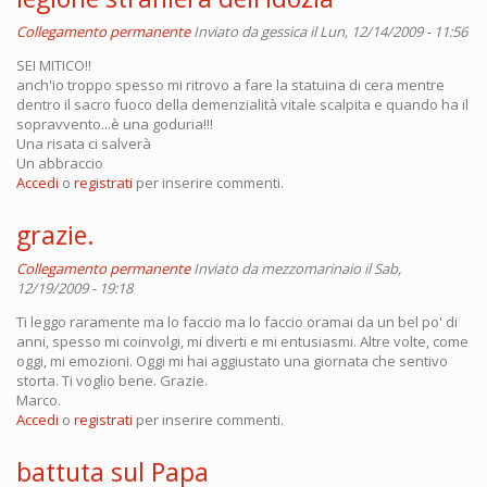
Collegamento permanente
Inviato da
gessica
il Lun, 12/14/2009 - 11:56
SEI MITICO!!
anch'io troppo spesso mi ritrovo a fare la statuina di cera mentre
dentro il sacro fuoco della demenzialità vitale scalpita e quando ha il
sopravvento...è una goduria!!!
Una risata ci salverà
Un abbraccio
Accedi
o
registrati
per inserire commenti.
grazie.
Collegamento permanente
Inviato da
mezzomarinaio
il Sab,
12/19/2009 - 19:18
Ti leggo raramente ma lo faccio ma lo faccio oramai da un bel po' di
anni, spesso mi coinvolgi, mi diverti e mi entusiasmi. Altre volte, come
oggi, mi emozioni. Oggi mi hai aggiustato una giornata che sentivo
storta. Ti voglio bene. Grazie.
Marco.
Accedi
o
registrati
per inserire commenti.
battuta sul Papa