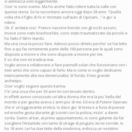
si ammacca solo leggermente.
Cioe' io sono scemo. Ma ho anche fatto ridere tutta la valle con
questa storia. Se la raccontano ancora oggi dopo 28 anni. “Quella
volta che il figlio di Fo e' montato sull’auto di Cipiciani…” e giu' a
ridere.
Ok. E’ andata cosi'. Potevo nascere biondo con gli occhi azzurri,
invece sono nato brachicefalo, sono stato traumatizzato da piccolo e
ho fatto il ’68 in ritardo.
Ma una cosa la posso fare. Adesso posso dirtelo perche' se hai letto
fino a qui fai certamente parte delle 100 persone per le quali sono
disposto a morire e che sono disposte a morire per me.
E so che non mi tradirai mai.
Voglio ancora collaborare a fare pannelli solari che funzionano con i
miei amici che sono capaci di farlo. Ma io come io voglio dedicarmi
intensamente alla mia demenzialita' di fondo. Il mio grande
archetipo.
Cioe' voglio seguire questo karma.
C’e' una cosa che per 30 anni mi son tenuto dentro.
In effetti avevo conosciuto un’altra donna che era la piu' bella del
mondo e per giunta aveva 2 anni piu' di me. Ed era di Potere Operaio
che e' un’aggravante erotica. Io davo giu' di testa e a furia di poesie
ed eroiche gesta durante gli scontri con la polizia, inizio' a darmi
corda. Siamo al bar, al primo appuntamento, io sono galante da far
sciogliere l’Antartide con tanto di strage di pinguini, lei mi sorride. Io
ho 18 anni. Lei ha due tette della madonna, indossa un vestitino