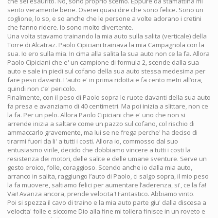
che sei esaurito. No, sono proprio scemo. Eppure da stamattina mi
sento veramente bene. Oserei quasi dire che sono felice. Sono un
coglione, lo so, e so anche che le persone a volte adorano i cretini
che fanno ridere. Io sono molto divertente.
Una volta stavamo trainando la mia auto sulla salita (verticale) della
Torre di Alcatraz. Paolo Cipiciani trainava la mia Campagnola con la
sua. Io ero sulla mia. In cima alla salita la sua auto non ce la fa. Allora
Paolo Cipiciani che e' un campione di formula 2, scende dalla sua
auto e sale in piedi sul cofano della sua auto stessa medesima per
fare peso davanti. L’auto e' in prima ridotta e fa cento metri all’ora,
quindi non c’e' pericolo.
Finalmente, con il peso di Paolo sopra le ruote davanti della sua auto
fa presa e avanziamo di 40 centimetri. Ma poi inizia a slittare, non ce
la fa. Per un pelo. Allora Paolo Cipiciani che e' uno che non si
arrende inizia a saltare come un pazzo sul cofano, col rischio di
ammaccarlo gravemente, ma lui se ne frega perche' ha deciso di
tirarmi fuori da li' a tutti i costi. Allora io, commosso dal suo
entusiasmo virile, decido che dobbiamo vincere a tutti i costi la
resistenza dei motori, delle salite e delle umane sventure. Serve un
gesto eroico, folle, coraggioso. Scendo anche io dalla mia auto,
arranco in salita, raggiungo l’auto di Paolo, ci salgo sopra, il mio peso
la fa muovere, saltiamo felici per aumentare l’aderenza, si', ce la fa!
Vai! Avanza ancora, prende velocita'! Fantastico. Abbiamo vinto.
Poi si spezza il cavo di traino e la mia auto parte giu' dalla discesa a
velocita' folle e siccome Dio alla fine mi tollera finisce in un roveto e