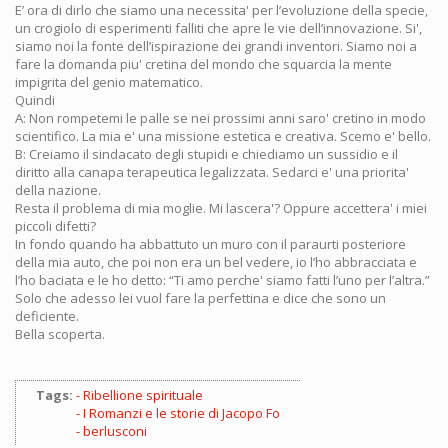
E’ ora di dirlo che siamo una necessita' per l’evoluzione della specie,
un crogiolo di esperimenti falliti che apre le vie dell’innovazione. Si',
siamo noi la fonte dell’ispirazione dei grandi inventori. Siamo noi a
fare la domanda piu' cretina del mondo che squarcia la mente
impigrita del genio matematico.
Quindi
A: Non rompetemi le palle se nei prossimi anni saro' cretino in modo
scientifico. La mia e' una missione estetica e creativa. Scemo e' bello.
B: Creiamo il sindacato degli stupidi e chiediamo un sussidio e il
diritto alla canapa terapeutica legalizzata. Sedarci e' una priorita'
della nazione.
Resta il problema di mia moglie. Mi lascera'? Oppure accettera' i miei
piccoli difetti?
In fondo quando ha abbattuto un muro con il paraurti posteriore
della mia auto, che poi non era un bel vedere, io l’ho abbracciata e
l’ho baciata e le ho detto: “Ti amo perche' siamo fatti l’uno per l’altra.”
Solo che adesso lei vuol fare la perfettina e dice che sono un
deficiente.
Bella scoperta.
Tags:
Ribellione spirituale
I Romanzi e le storie di Jacopo Fo
berlusconi