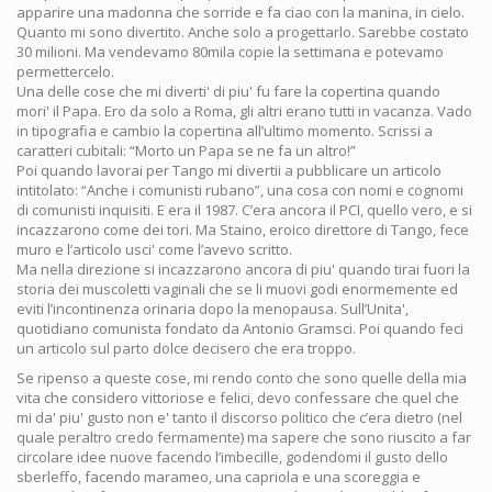
apparire una madonna che sorride e fa ciao con la manina, in cielo.
Quanto mi sono divertito. Anche solo a progettarlo. Sarebbe costato
30 milioni. Ma vendevamo 80mila copie la settimana e potevamo
permettercelo.
Una delle cose che mi diverti' di piu' fu fare la copertina quando
mori' il Papa. Ero da solo a Roma, gli altri erano tutti in vacanza. Vado
in tipografia e cambio la copertina all’ultimo momento. Scrissi a
caratteri cubitali: “Morto un Papa se ne fa un altro!”
Poi quando lavorai per Tango mi divertii a pubblicare un articolo
intitolato: “Anche i comunisti rubano”, una cosa con nomi e cognomi
di comunisti inquisiti. E era il 1987. C’era ancora il PCI, quello vero, e si
incazzarono come dei tori. Ma Staino, eroico direttore di Tango, fece
muro e l’articolo usci' come l’avevo scritto.
Ma nella direzione si incazzarono ancora di piu' quando tirai fuori la
storia dei muscoletti vaginali che se li muovi godi enormemente ed
eviti l’incontinenza orinaria dopo la menopausa. Sull’Unita',
quotidiano comunista fondato da Antonio Gramsci. Poi quando feci
un articolo sul parto dolce decisero che era troppo.
Se ripenso a queste cose, mi rendo conto che sono quelle della mia
vita che considero vittoriose e felici, devo confessare che quel che
mi da' piu' gusto non e' tanto il discorso politico che c’era dietro (nel
quale peraltro credo fermamente) ma sapere che sono riuscito a far
circolare idee nuove facendo l’imbecille, godendomi il gusto dello
sberleffo, facendo marameo, una capriola e una scoreggia e