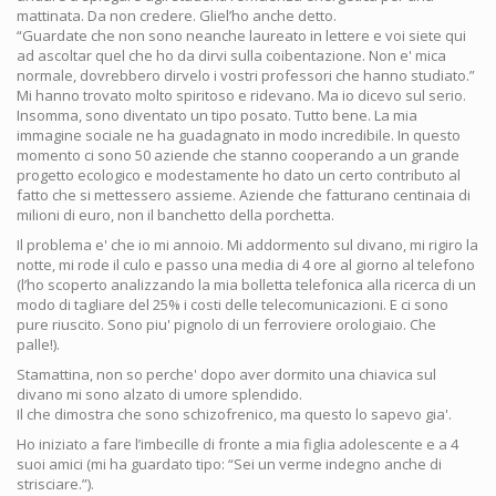
mattinata. Da non credere. Gliel’ho anche detto.
“Guardate che non sono neanche laureato in lettere e voi siete qui
ad ascoltar quel che ho da dirvi sulla coibentazione. Non e' mica
normale, dovrebbero dirvelo i vostri professori che hanno studiato.”
Mi hanno trovato molto spiritoso e ridevano. Ma io dicevo sul serio.
Insomma, sono diventato un tipo posato. Tutto bene. La mia
immagine sociale ne ha guadagnato in modo incredibile. In questo
momento ci sono 50 aziende che stanno cooperando a un grande
progetto ecologico e modestamente ho dato un certo contributo al
fatto che si mettessero assieme. Aziende che fatturano centinaia di
milioni di euro, non il banchetto della porchetta.
Il problema e' che io mi annoio. Mi addormento sul divano, mi rigiro la
notte, mi rode il culo e passo una media di 4 ore al giorno al telefono
(l’ho scoperto analizzando la mia bolletta telefonica alla ricerca di un
modo di tagliare del 25% i costi delle telecomunicazioni. E ci sono
pure riuscito. Sono piu' pignolo di un ferroviere orologiaio. Che
palle!).
Stamattina, non so perche' dopo aver dormito una chiavica sul
divano mi sono alzato di umore splendido.
Il che dimostra che sono schizofrenico, ma questo lo sapevo gia'.
Ho iniziato a fare l’imbecille di fronte a mia figlia adolescente e a 4
suoi amici (mi ha guardato tipo: “Sei un verme indegno anche di
strisciare.”).