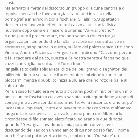
Illusi.
Ma arrivato a meta' del discorso un gruppo di alcune centinaia di
teppisti mentali che l’avevano gia' tirato fuori in vista della
pornografia in arrivo inizio' a fischiare. Gli altri 1673 spettatori
decisero che avevo in effetti rotto il cazzo a tutti con la fisica
nucleare dopo cena e si misero a urlarmi: “Vai via, cretino.”
A quel punto il presentatore, che non sapeva che ero tra gli
organizzatori, temendo che la folla irascibile salisse sul palco e mi
sbranasse, mi spintona in quinta, sul lato del palcoscenico. Li' ci sono
Vincino, Andrea Pazienza e Angese che mi dicono: “Cazzone, perche'
ti fai scacciare dal palco, questa e' la nostra serata e facciamo quel
cazzo che vogliamo sul palco! Torna fuori!”
Ringalluzzito dalla solidarieta' di tre dei piu' grandi disegnatori del
millennio ritorno sul palco e il presentatore mi viene incontro per
bloccarmi mentre il pubblico inizia a ululare che ho rotto le palle al
cubo triplo.
Per un caso fortuito era venuto a trovarmi pochi minuti prima un mio
amico, un ex fascista a cui avevo salvato la vita quando un gruppo di
compagni lo aveva condannato a morte. Ve la racconto: erano un po’
incazzati e impulsivi, il tutto era avvenuto a Piazza Vetra, malfamato
luogo milanese dove ci si faceva le canne prima che Albertini lo
circondasse di filo spinato elettrificato, ed erano le due di notte,
quando 20 esagitati invadono la mia panchina dove stavo
discutendo del Tao con un mio amico di cui non posso farvi il nome
perche' se noi poi dovrei uccidervi, e mi dicono: “Questo e' un