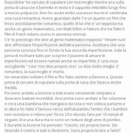
Dopodiche' ho cercato di copulare con mia moglie mentre era sulla
porta di casa con il berretto in testa e il cappotto imbottito lungo fino
a mezzo polpaccio. Non ho avuto molto successo ma mi e' sembrata
una cosa romantica. Avevo guardato dalle 7 e un quarto un film che
trovo assolutamente romantico, quello di lui che e' un teppista ma
anche un genio matematico, con Matt Dillon e l’attore che ha fatto il
film di Patch Adams (sono in amnesia onirica).
C’e' lo psicologo che dice al genio matematico teppista: “Amare vuol
dire affrontare l’imperfezione dell’altra persona. Accettare che una
persona conosca fino in fondo la tua assurda imperfezione. Vale la
pena di rischiare tutto per scoprire il piacere di amare le
imperfezioni ed essere riamati anche se imperfetti. E’ una cosa
accogliente.” Cioe' non dice proprio cosi'. Lo dice molto meglio. E’
romantico, la sua moglie e' morta.
Ho rimandato indietro il film e l’ho fatto sentire a Eleonora. Questo
prima di cercare di copulare sulla porta di casa che faceva anche
freddo.
Poi sono andato a lezione e tutti erano veramente simpatici e
dicevano battute incredibili. Anzi prima sono andato a far colazione
e c’era una bambina che mangiava da sola e non voleva parlarmi e
io allora ho fatto il famoso verso dell’Ukulambu Tembo che i bambini
non resistono e ridono per forza. L’ho dovuto fare per 15 minuti di
seguito. Era una dura ma io sono un reduce degli anni di piombo.
E durante la lezione ho pensato: “Cavolo, sto proprio bene. Sto
facendo il cretino e tutti si divertono. Sono proprio bravo a farlo!”