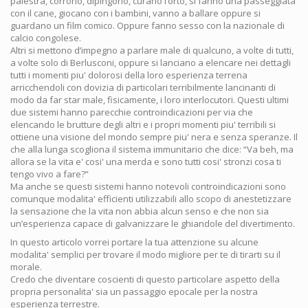
palestra, corrono, dipingono, curano l’orto, si fanno una passeggiata
con il cane, giocano con i bambini, vanno a ballare oppure si
guardano un film comico. Oppure fanno sesso con la nazionale di
calcio congolese.
Altri si mettono d’impegno a parlare male di qualcuno, a volte di tutti,
a volte solo di Berlusconi, oppure si lanciano a elencare nei dettagli
tutti i momenti piu' dolorosi della loro esperienza terrena
arricchendoli con dovizia di particolari terribilmente lancinanti di
modo da far star male, fisicamente, i loro interlocutori. Questi ultimi
due sistemi hanno parecchie controindicazioni per via che
elencando le brutture degli altri e i propri momenti piu' terribili si
ottiene una visione del mondo sempre piu' nera e senza speranze. Il
che alla lunga scogliona il sistema immunitario che dice: “Va beh, ma
allora se la vita e' cosi' una merda e sono tutti cosi' stronzi cosa ti
tengo vivo a fare?”
Ma anche se questi sistemi hanno notevoli controindicazioni sono
comunque modalita' efficienti utilizzabili allo scopo di anestetizzare
la sensazione che la vita non abbia alcun senso e che non sia
un’esperienza capace di galvanizzare le ghiandole del divertimento.
In questo articolo vorrei portare la tua attenzione su alcune
modalita' semplici per trovare il modo migliore per te di tirarti su il
morale.
Credo che diventare coscienti di questo particolare aspetto della
propria personalita' sia un passaggio epocale per la nostra
esperienza terrestre.