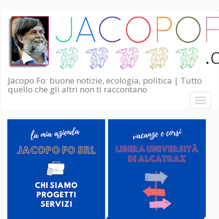
Salta
al
contenuto
principale
Jacopo Fo: buone notizie, ecologia, politica | Tutto
quello che gli altri non ti raccontano
Toggl
naviga