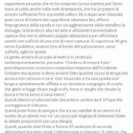
cappottone pesante che mi ha comprato la mia mamma per farmi
stare al caldo anche nelle notti di tempesta, che ha un potere di
arresto sufficiente fino a proiettili calibro 38, e dopo aver slacciato
quei cazzo di bottoni del cappottone siberiano blu, afferro
l’impugnatura della spada e con un agghiacciante sibilo metallico la
estraggo, la brandisco alta nel cielo e all’istante il presentatore
capisce che non lo abbiamo pagato abbastanza per affrontare
uomini veri sull’orlo di una crisi di nervi samurai. Si vaporizza. Mi giro
verso il pubblico, avanzo fino al bordo del palcoscenico, sono
sull’orlo, agito la spada.
La gente arretra di un paio di metri e in centinaia
contemporaneamente, pensano: “Credevo di essere il piu'
psicodepressivo ossessivo compulsivo teppista dell’Occidente
Cristiano ma questo si deve essere fatto qualche cazzo di droga che
ancora non conosco e se e' cosi' incazzato e ha una spada cosi'
lunga e spietatamente affilata e un desiderio sanguigno di usarla
che glielo si legge chiaro negli occhi, forse e' meglio che chiudo la
bocca e forse torno a casa intero.”
Quindi ottenni un silenzio tale che potevo sentire da li' il Papa che
scoreggiava in Vaticano.
Quindi potei finire di spiegare che tra un satellite di un atomo e il
nucleo di un atomo non c’e' un cazzo per migliaia di chilometri (fatte
le debite proporzioni con una ciliegia).
Quindi, quando ebbi finito ci furono 97 centesimi di secondo
abbondanti durante i quali 2.000 persone si chiesero: “E adesso che