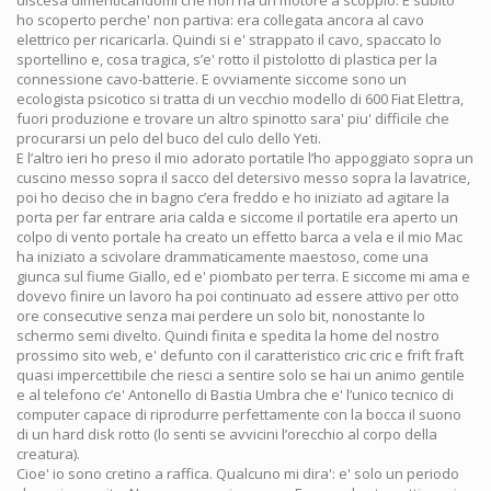
discesa dimenticandomi che non ha un motore a scoppio. E subito
ho scoperto perche' non partiva: era collegata ancora al cavo
elettrico per ricaricarla. Quindi si e' strappato il cavo, spaccato lo
sportellino e, cosa tragica, s’e' rotto il pistolotto di plastica per la
connessione cavo-batterie. E ovviamente siccome sono un
ecologista psicotico si tratta di un vecchio modello di 600 Fiat Elettra,
fuori produzione e trovare un altro spinotto sara' piu' difficile che
procurarsi un pelo del buco del culo dello Yeti.
E l’altro ieri ho preso il mio adorato portatile l’ho appoggiato sopra un
cuscino messo sopra il sacco del detersivo messo sopra la lavatrice,
poi ho deciso che in bagno c’era freddo e ho iniziato ad agitare la
porta per far entrare aria calda e siccome il portatile era aperto un
colpo di vento portale ha creato un effetto barca a vela e il mio Mac
ha iniziato a scivolare drammaticamente maestoso, come una
giunca sul fiume Giallo, ed e' piombato per terra. E siccome mi ama e
dovevo finire un lavoro ha poi continuato ad essere attivo per otto
ore consecutive senza mai perdere un solo bit, nonostante lo
schermo semi divelto. Quindi finita e spedita la home del nostro
prossimo sito web, e' defunto con il caratteristico cric cric e frift fraft
quasi impercettibile che riesci a sentire solo se hai un animo gentile
e al telefono c’e' Antonello di Bastia Umbra che e' l’unico tecnico di
computer capace di riprodurre perfettamente con la bocca il suono
di un hard disk rotto (lo senti se avvicini l’orecchio al corpo della
creatura).
Cioe' io sono cretino a raffica. Qualcuno mi dira': e' solo un periodo