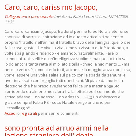
Caro, caro, carissimo Jacopo,
Collegamento permanente
Inviato da
Fabia Lenoci
il Lun, 12/14/2009 -
11:35
Caro, caro, carissimo Jacopo, ti adoro! per me tu ed Nora siete fonte
continua di sorrisi e ispirazione ed in questo articolo ti ho sentito
proprio 'fratello' nell'anima, il fratello bravo della famiglia, quello che
fa le cose giuste, che vive la vita come va vissuta e cioè tentando, a
volte sbagliando e ridendo - e amando, naturalmente. 'Fare lo
scemo' ai tuoi livelli è di un'intelligenza sublime, ma questo tu lo sai.
Io do ancora tanta retta al mio lato zitella - chiedi a mio marito ... - ma
nel mio vero sè, come credo tutti, anche se la maggioranza non lo sa,
vorrei essere una volta salita sul palco con la spada da samurai e
aver incassato con orgoglio tutti quei fischi. Mi piace da morire la
decisione che hai preso svegliandoti felice una mattina :-)))) Sto
sorridendo da almeno mezz'ora fra la lettura ed il commento che
scrivo adesso ... no adesso ... no adesso .... :-)))))) Un abbraccio e
grazie sempre! Fabia PS - sotto Natale vengo anche io per
l'ecovillaggio!!!!!
Accedi
o
registrati
per inserire commenti.
sono pronta ad arruolarmi nella
legione straniera dell'idozia