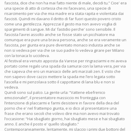
fascista, dice che non ha mai fatto niente di male, decidi tu.” Cioe' era
una specie di atto di cortesia che mi facevano, una specie di
risarcimento per via che mia madre era stata rapita e violentata dai
fascisti. Quindi mi davano il diritto di far fuori questo povero cristo
come una gentilezza. Apprezzai il gesto ma non avevo voglia di
spargimenti di sangue. Mi da' fastidio perche' sono sensibile. Il
fascista l’avrei assolto anche se fosse stato un picchiatore ma
comunque era pure una brava persona, anche se era veramente un
fascista, per giunta era pure diventato monaco induista anche se
non si vedeva per via che se suo padre lo vedeva girare per Milano
con la tonaca lo uccideva.
Al festival era venuto apposta da Varese per ringraziarmi e mi aveva
portato come regalo una spada da samurai con la lama vera, per via
che sapeva che ero un maniaco delle arti marziali zen. E visto che
non sapevo dove cazzo mettere la spada me l’ero legata sotto
l’ascella e mi penzolava sotto il cappottane di lana blu e non si
vedeva.
Quindi sono sul palco. La gente urla: “Vattene ebefrenico
emozionale!”, il presentatore massiccio mi fronteggia con
l’intenzione di placcarmi e farmi desistere in favore della dea del
porno che e' nel frattempo giunta, e io dico al presentatore una
frase che erano secoli che volevo dire ma non avevo mai trovato
l’occasione: “Hai sbagliato giorno, hai sbagliato mese e hai sbagliato
anno. E anche il posto e' quello sbagliato.”
Contemporaneamente, lentamente, mi slaccio i primi due bottoni del