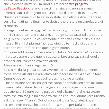
che volevano mettere 5 miliardi di lire nel
nostro progetto
dell’ecovillaggio
, che anche se ci finanziavano non saremmo
diventati amici. Il progetto pati' una botta d’arresto di 10 anni. Mi sono
chiesto centinaia di volte se sono stato un cretino a dire una frase
cosi'. Stamattina ho finalmente deciso che e' stato un capolavoro di
cretineria.
Il progetto dell’ecovillaggio e' partito sette giorni fa con l’offerta dei
primi 21 appartamenti e sta arrivando gente da tutta Italia a vedere
se gli piace il posto. Ed e' veramente tutto fatto come si deve. C’ho
messo 10 anni di piu' ma l’ho fatto dieci volte meglio di quel che
sarebbe venuto fuori con quelle gatte morte.
Con quei soldi avrei anche evitato di fallire. Ma adesso e' passata e
mi piace essere stato quello capace di fare una cazzata di quelle
proporzioni. Avevano cravatte orribili.
Allora avevo 44 anni, oggi ne ho 54.
Se Dio mi da' la grazia posso viverne altri 30 abbondantemente,
forse anche 40, abile e arruolato. Mio padre ne ha 84 ed e' un toro.
Oppure posso morire giovedi' prossimo come un pirla.
E ne ho buone possibilita' perche' sono anormale. Ieri sera mi sono
dimenticato di dare dei soldi urgentissimi a una persona, una
questione di 30 euro per la palestra della bambina, che ha creato il
fatto che mia moglie ha scoperto che ho i neuroni andati (ero riuscito
a illuderla per 14 anni). Quindi sono salito sull’auto elettrica, e
siccome non partiva ho tolto il freno a mano per farla partire in