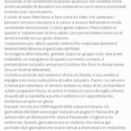
riuscendo a far veramente incazzare qualcuno che avrebbe forse
anche accettato di discutere sui contenuti se non li avessi presentati
in modo cosi' canzonatorio.
E credo di aver fatto bene a fare come ho fatto. Per cambiare i
pensieri servono emozioni e io riesco a essere deficiente in modo
veramente emozionante. A certa gente saltano i freni inibitori e
questo e' salutare per la loro salute. Loro poi mi odiano ma io so di
averli investiti con un gesto d’amore.
L’esperienza piu' alta in questo settore l’ho realizzata durante il
festival della Miseria organizzato dal Male.
Si svolgeva all’ex Macello, gremito. Dopo un gruppo rock, due poeti
maledetti, un mangiatore di spade e un mimo coreano, il
presentatore sul palco annuncia Cicciolina che fara' lo streap tease
(era un festival delirante!).
Cicciolina uscendo dal camerino sfiora un chiodo, il suo vestito si
impiglia e lei resta nuda prima di salire sul palco. Panico. Le servono
5 minuti per rimediare. Io dovevo andare su dopo di lei, mi mandano
subito a tappare il buco. Io avevo in testa un casco da vigile urbano,
di quelli alti a cupoletta a punta e addosso un cappottone blu.
Sembravo proprio un ghisa.
Davanti me c’erano 2000 teppisti della suburra romana. Un
giornalista del Male aveva gia' ricevuto un pugno in faccia che gli
aveva rotto un dente perche' aveva fracassato i coglioni a un
nerboruto. Questo giornalista era un violento che aveva gia'
picchiato due giornalisti che erano venuti a intervistarci in redazione.