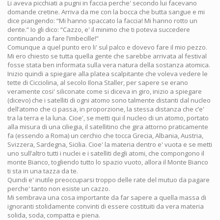
Li aveva picchiati a pugni in faccia perche' secondo lui facevano
domande cretine. Arriva da me con la bocca che butta sangue e mi
dice piangendo: “Mi hanno spaccato la faccia! Mi hanno rotto un
dente.” Io gli dico: “Cazzo, e' il minimo che ti poteva succedere
continuando a fare l’imbecille!”
Comunque a quel punto ero li' sul palco e dovevo fare il mio pezzo.
Mi ero chiesto se tutta quella gente che sarebbe arrivata al festival
fosse stata ben informata sulla vera natura della sostanza atomica.
Inizio quindi a spiegare alla platea scalpitante che voleva vedere le
tette di Cicciolina, al secolo Ilona Staller, per sapere se erano
veramente cosi' siliconate come si diceva in giro, inizio a spiegare
(dicevo) che i satelliti di ogni atomo sono talmente distanti dal nucleo
dell’atomo che ci passa, in proporzione, la stessa distanza che c’e'
tra la terra e la luna. Cioe', se metti qui il nucleo di un atomo, portato
alla misura di una ciliegia, il satellitino che gira attorno praticamente
fa (essendo a Roma) un cerchio che tocca Grecia, Albania, Austria,
Svizzera, Sardegna, Sicilia. Cioe' la materia dentro e' vuota e se metti
uno sull’altro tutti i nuclei e i satelliti degli atomi, che compongono il
monte Bianco, togliendo tutto lo spazio vuoto, allora il Monte Bianco
ti sta in una tazza da te.
Quindi e' inutile preoccuparsi troppo delle rate del mutuo da pagare
perche' tanto non esiste un cazzo.
Mi sembrava una cosa importante da far sapere a quella massa di
ignoranti stolidamente convinti di essere costituiti da vera materia
solida, soda, compatta e piena.