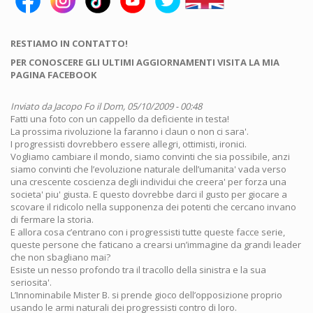
RESTIAMO IN CONTATTO!
PER CONOSCERE GLI ULTIMI AGGIORNAMENTI VISITA LA MIA
PAGINA FACEBOOK
Inviato da
Jacopo Fo
il Dom, 05/10/2009 - 00:48
Fatti una foto con un cappello da deficiente in testa!
La prossima rivoluzione la faranno i claun o non ci sara'.
I progressisti dovrebbero essere allegri, ottimisti, ironici.
Vogliamo cambiare il mondo, siamo convinti che sia possibile, anzi
siamo convinti che l’evoluzione naturale dell’umanita' vada verso
una crescente coscienza degli individui che creera' per forza una
societa' piu' giusta. E questo dovrebbe darci il gusto per giocare a
scovare il ridicolo nella supponenza dei potenti che cercano invano
di fermare la storia.
E allora cosa c’entrano con i progressisti tutte queste facce serie,
queste persone che faticano a crearsi un’immagine da grandi leader
che non sbagliano mai?
Esiste un nesso profondo tra il tracollo della sinistra e la sua
seriosita'.
L’Innominabile Mister B. si prende gioco dell’opposizione proprio
usando le armi naturali dei progressisti contro di loro.