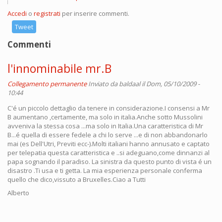
Accedi
o
registrati
per inserire commenti.
Tweet
Commenti
l'innominabile mr.B
Collegamento permanente
Inviato da
baldaal
il Dom, 05/10/2009 -
10:44
C'é un piccolo dettaglio da tenere in considerazione.I consensi a Mr
B aumentano ,certamente, ma solo in italia.Anche sotto Mussolini
avveniva la stessa cosa ...ma solo in Italia.Una caratteristica di Mr
B...é quella di essere fedele a chi lo serve ...e di non abbandonarlo
mai (es Dell'Utri, Previti ecc-).Molti italiani hanno annusato e captato
per telepatia questa caratteristica e ..si adeguano,come dinnanzi al
papa sognando il paradiso. La sinistra da questo punto di vista é un
disastro .Ti usa e ti getta. La mia esperienza personale conferma
quello che dico,vissuto a Bruxelles.Ciao a Tutti
Alberto