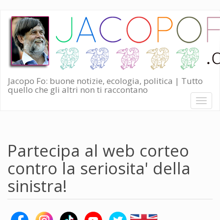
Salta
al
contenuto
principale
Jacopo Fo: buone notizie, ecologia, politica | Tutto
quello che gli altri non ti raccontano
Toggl
naviga
Partecipa al web corteo
contro la seriosita' della
sinistra!