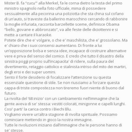
Mister B. fa “cucu'” alla Merkel, fa le corna dietro la testa del primo
ministro spagnolo nella foto ufficiale, mima di possedere
sessualmente alla pecorina una poliziotta che sta china sul cofano
di un’auto, si traveste da ballerino marocchino cercando di rabbonire
la moglie infuriata, racconta barzellette sceme, definisce Obama
“bello, giovane e abbronzato”, va alle feste delle diciottenni e si
mette a cantare il karaoke.
Potete dire che e' volgare, o che e' maschilista, che e' grossolano. Ma
e' chiaro che i suoi consensi aumentano. Di fronte a lui
un’opposizione bolsa e senza idee, incapace di costruire alternative
vere e priva del senso del comico. E credo che tutto il disastro della
sinistra poggi proprio sull’incapacita' di ridere, sulla paura del
divertimento, retaggio cattolico e stalinista intriso del mito dei martiri,
degli eroi e dei super uomini.
Sento il forte desiderio di focalizzare l’attenzione su questa
essenziale questione di stile. Se non riusciamo a forzare questa
cappa di triste compostezza non tireremo fuori niente di buono dal
futuro.
La rivolta del ’68 inizio' con un cambiamento nell’immagine che la
gente aveva di se' stessa: vestiti colorati, minigonne e capelli lunghi.
Cosi' parti' la carica contro i Biechi Blu.
Vogliamo vivere un’altra stagione di rivolta spirituale. Possiamo
cominciare mettendo in gioco la nostra immagine.
Tutte le rivoluzioni iniziano dall’immagine che le persone hanno di
se' stesse.