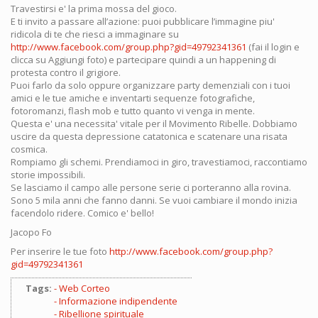
Travestirsi e' la prima mossa del gioco.
E ti invito a passare all’azione: puoi pubblicare l’immagine piu'
ridicola di te che riesci a immaginare su
http://www.facebook.com/group.php?gid=49792341361
(fai il login e
clicca su Aggiungi foto) e partecipare quindi a un happening di
protesta contro il grigiore.
Puoi farlo da solo oppure organizzare party demenziali con i tuoi
amici e le tue amiche e inventarti sequenze fotografiche,
fotoromanzi, flash mob e tutto quanto vi venga in mente.
Questa e' una necessita' vitale per il Movimento Ribelle. Dobbiamo
uscire da questa depressione catatonica e scatenare una risata
cosmica.
Rompiamo gli schemi. Prendiamoci in giro, travestiamoci, raccontiamo
storie impossibili.
Se lasciamo il campo alle persone serie ci porteranno alla rovina.
Sono 5 mila anni che fanno danni. Se vuoi cambiare il mondo inizia
facendolo ridere. Comico e' bello!
Jacopo Fo
Per inserire le tue foto
http://www.facebook.com/group.php?
gid=49792341361
Tags:
Web Corteo
Informazione indipendente
Ribellione spirituale