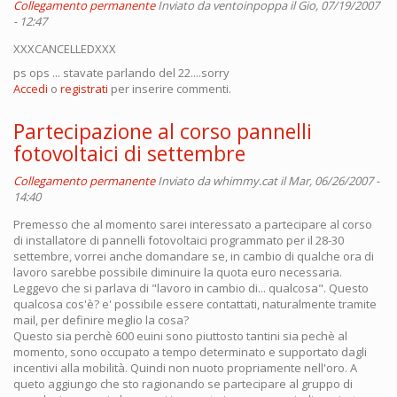
Collegamento permanente
Inviato da
ventoinpoppa
il Gio, 07/19/2007
- 12:47
XXXCANCELLEDXXX
ps ops ... stavate parlando del 22....sorry
Accedi
o
registrati
per inserire commenti.
Partecipazione al corso pannelli
fotovoltaici di settembre
Collegamento permanente
Inviato da
whimmy.cat
il Mar, 06/26/2007 -
14:40
Premesso che al momento sarei interessato a partecipare al corso
di installatore di pannelli fotovoltaici programmato per il 28-30
settembre, vorrei anche domandare se, in cambio di qualche ora di
lavoro sarebbe possibile diminuire la quota euro necessaria.
Leggevo che si parlava di "lavoro in cambio di... qualcosa". Questo
qualcosa cos'è? e' possibile essere contattati, naturalmente tramite
mail, per definire meglio la cosa?
Questo sia perchè 600 euini sono piuttosto tantini sia pechè al
momento, sono occupato a tempo determinato e supportato dagli
incentivi alla mobilità. Quindi non nuoto propriamente nell'oro. A
queto aggiungo che sto ragionando se partecipare al gruppo di