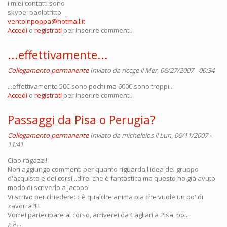
i miei contatti sono
skype: paolotritto
ventoinpoppa@hotmail.it
Accedi
o
registrati
per inserire commenti.
...effettivamente...
Collegamento permanente
Inviato da
riccge
il Mer, 06/27/2007 - 00:34
...effettivamente 50€ sono pochi ma 600€ sono troppi...
Accedi
o
registrati
per inserire commenti.
Passaggi da Pisa o Perugia?
Collegamento permanente
Inviato da
michelelos
il Lun, 06/11/2007 -
11:41
Ciao ragazzi!
Non aggiungo commenti per quanto riguarda l'idea del gruppo
d'acquisto e dei corsi...direi che è fantastica ma questo ho già avuto
modo di scriverlo a Jacopo!
Vi scrivo per chiedere: c'è qualche anima pia che vuole un po' di
zavorra?!!!
Vorrei partecipare al corso, arriverei da Cagliari a Pisa, poi...
già...