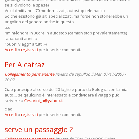
se si dividono le spese).
Vecchi miti anni '70 modernizzati, autostop telematico
So che esistono già siti specializzati, ma forse non stonerebbe un
angolino del genere anche in questo
p.s
rimini-londra in 36ore in autostop (camion stop prevalentemente)
taaaaanti anni fa
"buoni viaggi" a tutti ;-)
Accedi
o
registrati
per inserire commenti.
Per Alcatraz
Collegamento permanente
Inviato da
capulloo
il Mar, 07/17/2007 -
20:02
Ciao partecipo al corso del 20 luglio e parto da Bologna con la mia
auto.... se qaulcuno è interessato a condividere il viaggio può
scrivere a
Cesarini_a@yahoo.it
ciao
Accedi
o
registrati
per inserire commenti.
serve un passaggio ?