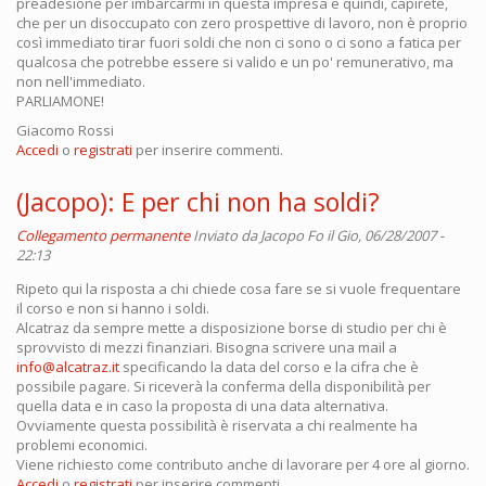
preadesione per imbarcarmi in questa impresa e quindi, capirete,
che per un disoccupato con zero prospettive di lavoro, non è proprio
così immediato tirar fuori soldi che non ci sono o ci sono a fatica per
qualcosa che potrebbe essere si valido e un po' remunerativo, ma
non nell'immediato.
PARLIAMONE!
Giacomo Rossi
Accedi
o
registrati
per inserire commenti.
(Jacopo): E per chi non ha soldi?
Collegamento permanente
Inviato da
Jacopo Fo
il Gio, 06/28/2007 -
22:13
Ripeto qui la risposta a chi chiede cosa fare se si vuole frequentare
il corso e non si hanno i soldi.
Alcatraz da sempre mette a disposizione borse di studio per chi è
sprovvisto di mezzi finanziari. Bisogna scrivere una mail a
info@alcatraz.it
specificando la data del corso e la cifra che è
possibile pagare. Si riceverà la conferma della disponibilità per
quella data e in caso la proposta di una data alternativa.
Ovviamente questa possibilità è riservata a chi realmente ha
problemi economici.
Viene richiesto come contributo anche di lavorare per 4 ore al giorno.
Accedi
o
registrati
per inserire commenti.