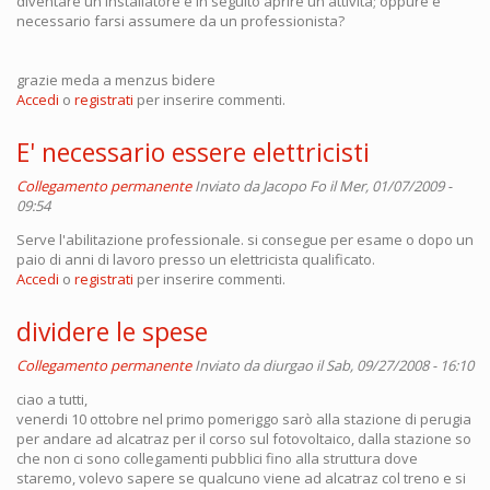
diventare un installatore e in seguito aprire un'attività; oppure è
necessario farsi assumere da un professionista?
grazie meda a menzus bidere
Accedi
o
registrati
per inserire commenti.
E' necessario essere elettricisti
Collegamento permanente
Inviato da
Jacopo Fo
il Mer, 01/07/2009 -
09:54
Serve l'abilitazione professionale. si consegue per esame o dopo un
paio di anni di lavoro presso un elettricista qualificato.
Accedi
o
registrati
per inserire commenti.
dividere le spese
Collegamento permanente
Inviato da
diurgao
il Sab, 09/27/2008 - 16:10
ciao a tutti,
venerdi 10 ottobre nel primo pomeriggo sarò alla stazione di perugia
per andare ad alcatraz per il corso sul fotovoltaico, dalla stazione so
che non ci sono collegamenti pubblici fino alla struttura dove
staremo, volevo sapere se qualcuno viene ad alcatraz col treno e si