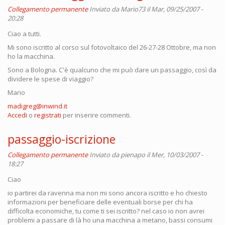
Collegamento permanente
Inviato da
Mario73
il Mar, 09/25/2007 -
20:28
Ciao a tutti.
Mi sono iscritto al corso sul fotovoltaico del 26-27-28 Ottobre, ma non
ho la macchina.
Sono a Bologna. C'è qualcuno che mi può dare un passaggio, così da
dividere le spese di viaggio?
Mario
madigreg@inwind.it
Accedi
o
registrati
per inserire commenti.
passaggio-iscrizione
Collegamento permanente
Inviato da
pienapo
il Mer, 10/03/2007 -
18:27
Ciao
io partirei da ravenna ma non mi sono ancora iscritto e ho chiesto
informazioni per beneficiare delle eventuali borse per chi ha
difficolta economiche, tu come ti sei iscritto? nel caso io non avrei
problemi a passare di là ho una macchina a metano, bassi consumi