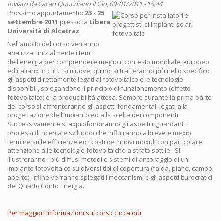
Inviato da
Cacao Quotidiano
il Gio, 09/01/2011 - 15:44
Prossimo appuntamento:
23 - 25
settembre 2011
presso la
Libera
Università di Alcatraz
.
Nell’ambito del corso verranno
analizzati inizialmente i temi
dell'energia per comprendere meglio il contesto mondiale, europeo
ed italiano in cui ci si muove; quindi si tratteranno più nello specifico
gli aspetti direttamente legati al fotovoltaico e le tecnologie
disponibili, spiegandone il principio di funzionamento (effetto
fotovoltaico) e la producibilità attesa. Sempre durante la prima parte
del corso si affronteranno gli aspetti fondamentali legati alla
progettazione dell’impianto ed alla scelta dei componenti.
Successivamente si approfondiranno gli aspetti riguardanti i
processi di ricerca e sviluppo che influiranno a breve e medio
termine sulle efficienze ed i costi dei nuovi moduli con particolare
attenzione alle tecnologie fotovoltaiche a strato sottile. Si
illustreranno i più diffusi metodi e sistemi di ancoraggio di un
impianto fotovoltaico su diversi tipi di copertura (falda, piane, campo
aperto). Infine verranno spiegati i meccanismi e gli aspetti burocratici
del Quarto Conto Energia.
Per maggiori informazioni sul corso clicca qui