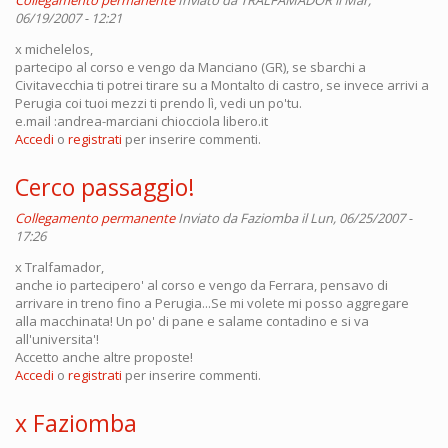
Collegamento permanente
Inviato da
TRALFAMADOR
il Mar,
06/19/2007 - 12:21
x michelelos,
partecipo al corso e vengo da Manciano (GR), se sbarchi a
Civitavecchia ti potrei tirare su a Montalto di castro, se invece arrivi a
Perugia coi tuoi mezzi ti prendo lì, vedi un po'tu.
e.mail :andrea-marciani chiocciola libero.it
Accedi
o
registrati
per inserire commenti.
Cerco passaggio!
Collegamento permanente
Inviato da
Faziomba
il Lun, 06/25/2007 -
17:26
x Tralfamador,
anche io partecipero' al corso e vengo da Ferrara, pensavo di
arrivare in treno fino a Perugia...Se mi volete mi posso aggregare
alla macchinata! Un po' di pane e salame contadino e si va
all'universita'!
Accetto anche altre proposte!
Accedi
o
registrati
per inserire commenti.
x Faziomba