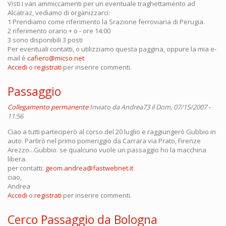
Visti i vari ammiccamenti per un eventuale traghettamento ad
Alcatraz, vediamo di organizzarci:
1 Prendiamo come riferimento la Srazione ferroviaria di Perugia.
2 riferimento orario + o - ore 14:00
3 sono disponibili 3 posti
Per eventuali contatti, o utilizziamo questa paggina, oppure la mia e-
mail è
cafiero@micso.net
Accedi
o
registrati
per inserire commenti.
Passaggio
Collegamento permanente
Inviato da
Andrea73
il Dom, 07/15/2007 -
11:56
Ciao a tutti parteciperò al corso del 20 luglio e raggiungerò Gubbio in
auto. Partirò nel primo pomeriggio da Carrara via Prato, Firenze
Arezzo...Gubbio. se qualcuno vuole un passaggio ho la macchina
libera.
per contatti:
geom.andrea@fastwebnet.it
ciao,
Andrea
Accedi
o
registrati
per inserire commenti.
Cerco Passaggio da Bologna