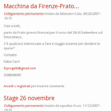
Macchina da Firenze-Prato...
Collegamento permanente
Inviato da
fabiocerri
il Gio, 09/20/2007 -
16:15
Ciao a tutti,
parto da Prato (pressi Firenze) per il corso del 28-30 Settembre sul
fotovoltaico.
C'è qualcuno interessato a fare il viaggio insieme per dividere le
spese?
Contatto:
Fabio Cerri
fcprogetti@gmail.com
3288648495
Accedi
o
registrati
per inserire commenti.
Stage 26 novembre
Collegamento permanente
Inviato da
capulloo
il Lun, 11/12/2007 -
19:20