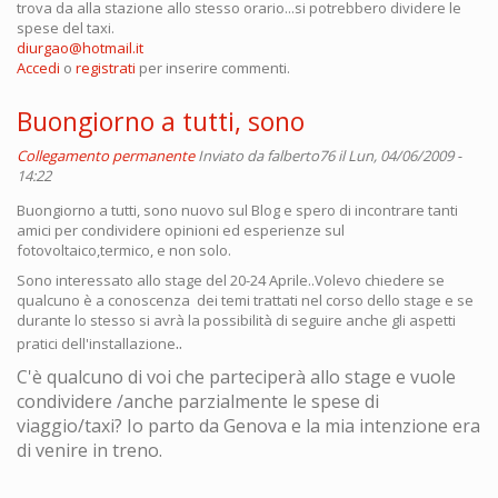
trova da alla stazione allo stesso orario...si potrebbero dividere le
spese del taxi.
diurgao@hotmail.it
Accedi
o
registrati
per inserire commenti.
Buongiorno a tutti, sono
Collegamento permanente
Inviato da
falberto76
il Lun, 04/06/2009 -
14:22
Buongiorno a tutti, sono nuovo sul Blog e spero di incontrare tanti
amici per condividere opinioni ed esperienze sul
fotovoltaico,termico, e non solo.
Sono interessato allo stage del 20-24 Aprile..Volevo chiedere se
qualcuno è a conoscenza dei temi trattati nel corso dello stage e se
durante lo stesso si avrà la possibilità di seguire anche gli aspetti
..
pratici dell'installazione
C'è qualcuno di voi che parteciperà allo stage e vuole
condividere /anche parzialmente le spese di
viaggio/taxi? Io parto da Genova e la mia intenzione era
di venire in treno.