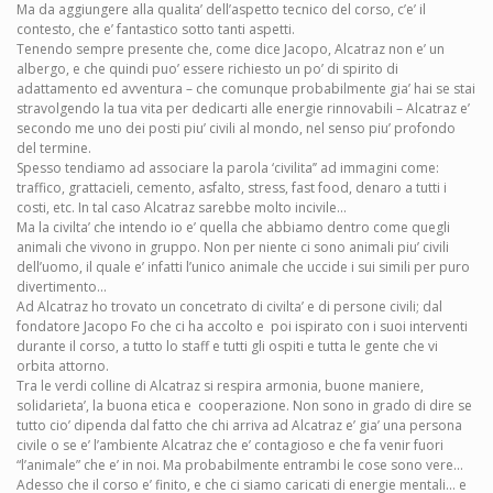
Ma da aggiungere alla qualita’ dell’aspetto tecnico del corso, c’e’ il
contesto, che e’ fantastico sotto tanti aspetti.
Tenendo sempre presente che, come dice Jacopo, Alcatraz non e’ un
albergo, e che quindi puo’ essere richiesto un po’ di spirito di
adattamento ed avventura – che comunque probabilmente gia’ hai se stai
stravolgendo la tua vita per dedicarti alle energie rinnovabili – Alcatraz e’
secondo me uno dei posti piu’ civili al mondo, nel senso piu’ profondo
del termine.
Spesso tendiamo ad associare la parola ‘civilita’’ ad immagini come:
traffico, grattacieli, cemento, asfalto, stress, fast food, denaro a tutti i
costi, etc. In tal caso Alcatraz sarebbe molto incivile...
Ma la civilta’ che intendo io e’ quella che abbiamo dentro come quegli
animali che vivono in gruppo. Non per niente ci sono animali piu’ civili
dell’uomo, il quale e’ infatti l’unico animale che uccide i sui simili per puro
divertimento...
Ad Alcatraz ho trovato un concetrato di civilta’ e di persone civili; dal
fondatore Jacopo Fo che ci ha accolto e poi ispirato con i suoi interventi
durante il corso, a tutto lo staff e tutti gli ospiti e tutta le gente che vi
orbita attorno.
Tra le verdi colline di Alcatraz si respira armonia, buone maniere,
solidarieta’, la buona etica e cooperazione. Non sono in grado di dire se
tutto cio’ dipenda dal fatto che chi arriva ad Alcatraz e’ gia’ una persona
civile o se e’ l’ambiente Alcatraz che e’ contagioso e che fa venir fuori
“l’animale” che e’ in noi. Ma probabilmente entrambi le cose sono vere...
Adesso che il corso e’ finito, e che ci siamo caricati di energie mentali... e