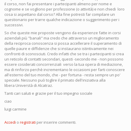
il corso, non fai presentare i partecipanti almeno per nome e
cognome e se vogliono per professione (o attività) e non chiedi loro
cosa si aspettano dal corso? Alla fine potresti far compilare un
questionario per trarre qualche indicazione o suggerimento per i
successivi.
So che queste mie proposte vengono da esperienze fatte in corsi
aziendali più "banali" ma credo che attraverso un miglioramento
della reciproca conoscenza si possa accellerare il superamento di
quelle paure e diffidenze che si instaurano istintivamente nei
confronti di sconosciuti. Credo infatti che se tra i partecipanti si crea
un reticolo di contatti secondari, questi -secondo me - non possono
essere cosiderati concorrenziali verso la tua opera di mediazione,
ma di rinforzo perchè incrementano le occasioni per farti conoscere
all'esterno del tuo mondo, che - per fortuna - resta sempre un po'
speciale. Nessuno può toglire il primato dell'iniziativa alla
libera Universtà di Alcatraz.
Tanti cari saluti e grazie per il tuo impegno sociale
ciao
luigi carmine
Accedi
o
registrati
per inserire commenti.