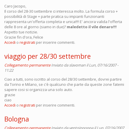
Caro Jacopo,
Il corso del 28-30 settembre ci interessa molto. La formula corso +
possibilità di Stage + parte pratica su impianti funzionanti
rappresenta un'offerta completa e unica!!!! E' ancora valida l'offerta
delle 8 ore al giorno (siamo in due)?
maledetto il vile denaro!!!
Aspetto tue notizie.
Grazie fin d'ora, Felice
Accedi
o
registrati
per inserire commenti.
viaggio per 28/30 settembre
Collegamento permanente
Inviato da
slavoman
il Lun, 07/16/2007 -
11:22
Ciao a tutti, sono iscritto al corso del 28/30 settembre, dovrei partire
da Torino e Milano, se c'è qualcuno che parte da queste zone fatemi
sapere cosi si organizza una solo auto.
grazie
ciao
Accedi
o
registrati
per inserire commenti.
Bologna
Collegamento permanente
Inviato da
ventoinpoppa
il Lun, 07/16/2007