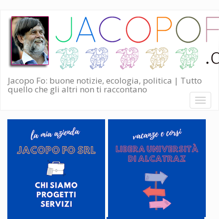
Salta
al
contenuto
principale
Jacopo Fo: buone notizie, ecologia, politica | Tutto
quello che gli altri non ti raccontano
Toggl
naviga