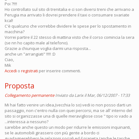
Poi ?!!!!
Ho controllato sul sito di trenitalia e ci son diversi treni che arrivano a
Perugia ma arrivato li dovrei prendere il taxi o consumare svariate
kcal!
C'è qualcuno che vorrebbe dividere le spese per lo spostamento in
macchina?
Vorrei partire il 22 stesso di mattina visto che il corso comincia la sera
(se nn ho capito male al telefono).
Grazie a chiunque voglia darmi una risposta...
anche un "arrangiati" !!!!! :D
Ciao,
Mik
Accedi
o
registrati
per inserire commenti.
Proposta
Collegamento permanente
Inviato da
Larix
il Mar, 06/12/2007 - 17:33
Mi hai fatto venire un idea,(vecchia lo so) vedi io non posso darti un
passaggio, non c'entro nulla con quei percorsi, ma se all' interno del
sito si organizzasse una di quelle meravigliose cose " tipo io vado a
...interessa a nessuno?
sarebbe anche questo un modo per ridurre le emissioni inquinanti,
se le automobili girassero con più gente a bordo ci
guadagnerebbero le relazioni sociali ed il pianeta (anche le tasche