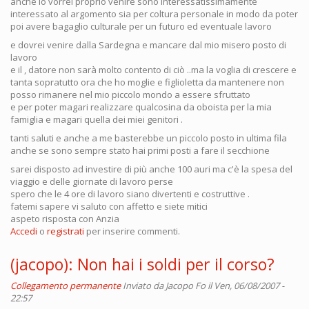
anche io vorrei proprio venire sono interessatissimamente
interessato al argomento sia per coltura personale in modo da poter
poi avere bagaglio culturale per un futuro ed eventuale lavoro
e dovrei venire dalla Sardegna e mancare dal mio misero posto di
lavoro
e il , datore non sarà molto contento di ciò ..ma la voglia di crescere e
tanta sopratutto ora che ho moglie e figlioletta da mantenere non
posso rimanere nel mio piccolo mondo a essere sfruttato
e per poter magari realizzare qualcosina da oboista per la mia
famiglia e magari quella dei miei genitori .
tanti saluti e anche a me basterebbe un piccolo posto in ultima fila
anche se sono sempre stato hai primi posti a fare il secchione
sarei disposto ad investire di più anche 100 auri ma c'è la spesa del
viaggio e delle giornate di lavoro perse
spero che le 4 ore di lavoro siano divertenti e costruttive .
fatemi sapere vi saluto con affetto e siete mitici
aspeto risposta con Anzia
Accedi
o
registrati
per inserire commenti.
(jacopo): Non hai i soldi per il corso?
Collegamento permanente
Inviato da
Jacopo Fo
il Ven, 06/08/2007 -
22:57