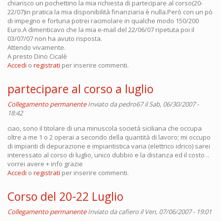
chiarisco un pochettino la mia richiesta di partecipare al corso(20-
22/07)in pratica la mia disponibilità finanziaria è nulla.Però con un pò
di impegno e fortuna potrei racimolare in qualche modo 150/200
Euro.A dimenticavo che la mia e-mail del 22/06/07 ripetuta poi il
03/07/07 non ha avuto risposta.
Attendo vivamente.
A presto Dino Cicalè
Accedi
o
registrati
per inserire commenti.
partecipare al corso a luglio
Collegamento permanente
Inviato da
pedro67
il Sab, 06/30/2007 -
18:42
ciao, sono il titolare di una minuscola società siciliana che occupa
oltre a me 1 o 2 operai a secondo della quantità di lavoro; mi occupo
di impianti di depurazione e impiantistica varia (elettrico idrico) sarei
interessato al corso di luglio, unico dubbio e la distanza ed il costo ..
vorrei avere + info grazie
Accedi
o
registrati
per inserire commenti.
Corso del 20-22 Luglio
Collegamento permanente
Inviato da
cafiero
il Ven, 07/06/2007 - 19:01