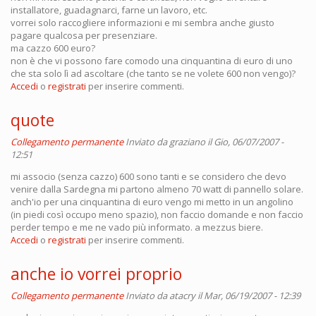
installatore, guadagnarci, farne un lavoro, etc.
vorrei solo raccogliere informazioni e mi sembra anche giusto
pagare qualcosa per presenziare.
ma cazzo 600 euro?
non è che vi possono fare comodo una cinquantina di euro di uno
che sta solo lì ad ascoltare (che tanto se ne volete 600 non vengo)?
Accedi
o
registrati
per inserire commenti.
quote
Collegamento permanente
Inviato da
graziano
il Gio, 06/07/2007 -
12:51
mi associo (senza cazzo) 600 sono tanti e se considero che devo
venire dalla Sardegna mi partono almeno 70 watt di pannello solare.
anch'io per una cinquantina di euro vengo mi metto in un angolino
(in piedi così occupo meno spazio), non faccio domande e non faccio
perder tempo e me ne vado più informato. a mezzus biere.
Accedi
o
registrati
per inserire commenti.
anche io vorrei proprio
Collegamento permanente
Inviato da
atacry
il Mar, 06/19/2007 - 12:39