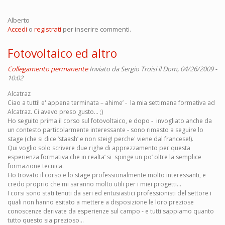
Alberto
Accedi
o
registrati
per inserire commenti.
Fotovoltaico ed altro
Collegamento permanente
Inviato da
Sergio Troisi
il Dom, 04/26/2009 -
10:02
Alcatraz
Ciao a tutti! e' appena terminata – ahime’ - la mia settimana formativa ad
Alcatraz. Ci avevo preso gusto... ;)
Ho seguito prima il corso sul fotovoltaico, e dopo - invogliato anche da
un contesto particolarmente interessante - sono rimasto a seguire lo
stage (che si dice ‘staash’ e non steig! perche' viene dal francese!).
Qui voglio solo scrivere due righe di apprezzamento per questa
esperienza formativa che in realta’ si spinge un po’ oltre la semplice
formazione tecnica.
Ho trovato il corso e lo stage professionalmente molto interessanti, e
credo proprio che mi saranno molto utili per i miei progetti...
I corsi sono stati tenuti da seri ed entusiastici professionisti del settore i
quali non hanno esitato a mettere a disposizione le loro preziose
conoscenze derivate da esperienze sul campo - e tutti sappiamo quanto
tutto questo sia prezioso...