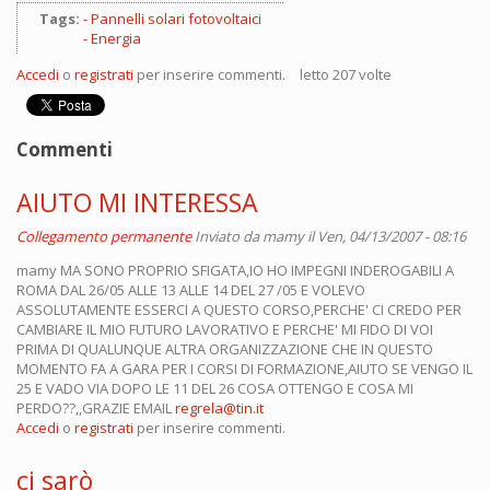
Tags:
Pannelli solari fotovoltaici
Energia
Accedi
o
registrati
per inserire commenti.
letto 207 volte
Commenti
AIUTO MI INTERESSA
Collegamento permanente
Inviato da
mamy
il Ven, 04/13/2007 - 08:16
mamy MA SONO PROPRIO SFIGATA,IO HO IMPEGNI INDEROGABILI A
ROMA DAL 26/05 ALLE 13 ALLE 14 DEL 27 /05 E VOLEVO
ASSOLUTAMENTE ESSERCI A QUESTO CORSO,PERCHE' CI CREDO PER
CAMBIARE IL MIO FUTURO LAVORATIVO E PERCHE' MI FIDO DI VOI
PRIMA DI QUALUNQUE ALTRA ORGANIZZAZIONE CHE IN QUESTO
MOMENTO FA A GARA PER I CORSI DI FORMAZIONE,AIUTO SE VENGO IL
25 E VADO VIA DOPO LE 11 DEL 26 COSA OTTENGO E COSA MI
PERDO??,,GRAZIE EMAIL
regrela@tin.it
Accedi
o
registrati
per inserire commenti.
ci sarò