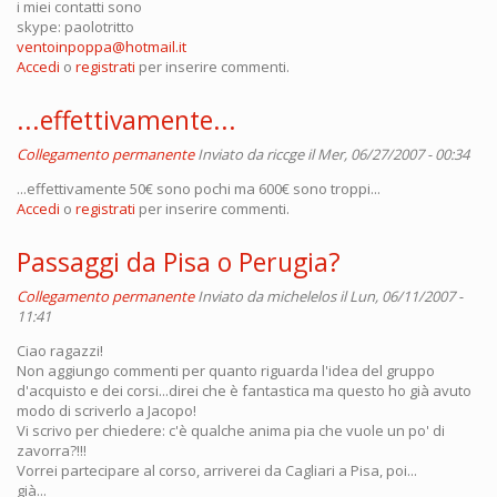
i miei contatti sono
skype: paolotritto
ventoinpoppa@hotmail.it
Accedi
o
registrati
per inserire commenti.
...effettivamente...
Collegamento permanente
Inviato da
riccge
il Mer, 06/27/2007 - 00:34
...effettivamente 50€ sono pochi ma 600€ sono troppi...
Accedi
o
registrati
per inserire commenti.
Passaggi da Pisa o Perugia?
Collegamento permanente
Inviato da
michelelos
il Lun, 06/11/2007 -
11:41
Ciao ragazzi!
Non aggiungo commenti per quanto riguarda l'idea del gruppo
d'acquisto e dei corsi...direi che è fantastica ma questo ho già avuto
modo di scriverlo a Jacopo!
Vi scrivo per chiedere: c'è qualche anima pia che vuole un po' di
zavorra?!!!
Vorrei partecipare al corso, arriverei da Cagliari a Pisa, poi...
già...