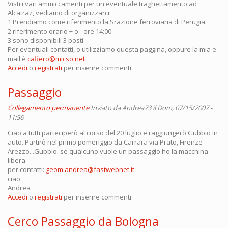
Visti i vari ammiccamenti per un eventuale traghettamento ad
Alcatraz, vediamo di organizzarci:
1 Prendiamo come riferimento la Srazione ferroviaria di Perugia.
2 riferimento orario + o - ore 14:00
3 sono disponibili 3 posti
Per eventuali contatti, o utilizziamo questa paggina, oppure la mia e-
mail è
cafiero@micso.net
Accedi
o
registrati
per inserire commenti.
Passaggio
Collegamento permanente
Inviato da
Andrea73
il Dom, 07/15/2007 -
11:56
Ciao a tutti parteciperò al corso del 20 luglio e raggiungerò Gubbio in
auto. Partirò nel primo pomeriggio da Carrara via Prato, Firenze
Arezzo...Gubbio. se qualcuno vuole un passaggio ho la macchina
libera.
per contatti:
geom.andrea@fastwebnet.it
ciao,
Andrea
Accedi
o
registrati
per inserire commenti.
Cerco Passaggio da Bologna