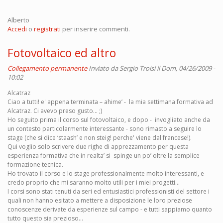
Alberto
Accedi
o
registrati
per inserire commenti.
Fotovoltaico ed altro
Collegamento permanente
Inviato da
Sergio Troisi
il Dom, 04/26/2009 -
10:02
Alcatraz
Ciao a tutti! e' appena terminata – ahime’ - la mia settimana formativa ad
Alcatraz. Ci avevo preso gusto... ;)
Ho seguito prima il corso sul fotovoltaico, e dopo - invogliato anche da
un contesto particolarmente interessante - sono rimasto a seguire lo
stage (che si dice ‘staash’ e non steig! perche' viene dal francese!).
Qui voglio solo scrivere due righe di apprezzamento per questa
esperienza formativa che in realta’ si spinge un po’ oltre la semplice
formazione tecnica.
Ho trovato il corso e lo stage professionalmente molto interessanti, e
credo proprio che mi saranno molto utili per i miei progetti...
I corsi sono stati tenuti da seri ed entusiastici professionisti del settore i
quali non hanno esitato a mettere a disposizione le loro preziose
conoscenze derivate da esperienze sul campo - e tutti sappiamo quanto
tutto questo sia prezioso...