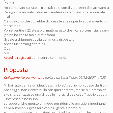
Poi ?!!!!
Ho controllato sul sito di trenitalia e ci son diversi treni che arrivano a
Perugia ma arrivato li dovrei prendere il taxi o consumare svariate
kcal!
C'è qualcuno che vorrebbe dividere le spese per lo spostamento in
macchina?
Vorrei partire il 22 stesso di mattina visto che il corso comincia la sera
(se nn ho capito male al telefono).
Grazie a chiunque voglia darmi una risposta...
anche un "arrangiati" !!!!! :D
Ciao,
Mik
Accedi
o
registrati
per inserire commenti.
Proposta
Collegamento permanente
Inviato da
Larix
il Mar, 06/12/2007 - 17:33
Mi hai fatto venire un idea,(vecchia lo so) vedi io non posso darti un
passaggio, non c'entro nulla con quei percorsi, ma se all' interno del
sito si organizzasse una di quelle meravigliose cose " tipo io vado a
...interessa a nessuno?
sarebbe anche questo un modo per ridurre le emissioni inquinanti,
se le automobili girassero con più gente a bordo ci
guadagnerebbero le relazioni sociali ed il pianeta (anche le tasche