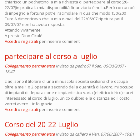
chiarisco un pochettino la mia richiesta di partecipare al corso(20-
22/07)in pratica la mia disponibilità finanziaria è nulla.Però con un pò
di impegno e fortuna potrei racimolare in qualche modo 150/200
Euro.A dimenticavo che la mia e-mail del 22/06/07 ripetuta poi il
03/07/07 non ha avuto risposta.
Attendo vivamente.
A presto Dino Cicalè
Accedi
o
registrati
per inserire commenti.
partecipare al corso a luglio
Collegamento permanente
Inviato da
pedro67
il Sab, 06/30/2007 -
18:42
ciao, sono il titolare di una minuscola società siciliana che occupa
oltre a me 1 o 2 operai a secondo della quantità di lavoro; mi occupo
di impianti di depurazione e impiantistica varia (elettrico idrico) sarei
interessato al corso di luglio, unico dubbio e la distanza ed il costo ..
vorrei avere + info grazie
Accedi
o
registrati
per inserire commenti.
Corso del 20-22 Luglio
Collegamento permanente
Inviato da
cafiero
il Ven, 07/06/2007 - 19:01