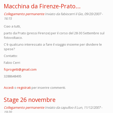
Macchina da Firenze-Prato...
Collegamento permanente
Inviato da
fabiocerri
il Gio, 09/20/2007 -
16:15
Ciao a tutti,
parto da Prato (pressi Firenze) per il corso del 28-30 Settembre sul
fotovoltaico.
C'è qualcuno interessato a fare il viaggio insieme per dividere le
spese?
Contatto:
Fabio Cerri
fcprogetti@gmail.com
3288648495
Accedi
o
registrati
per inserire commenti.
Stage 26 novembre
Collegamento permanente
Inviato da
capulloo
il Lun, 11/12/2007 -
19:20