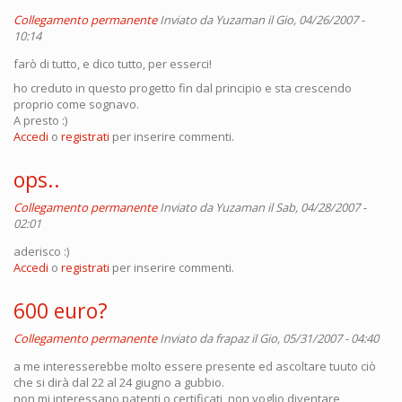
Collegamento permanente
Inviato da
Yuzaman
il Gio, 04/26/2007 -
10:14
farò di tutto, e dico tutto, per esserci!
ho creduto in questo progetto fin dal principio e sta crescendo
proprio come sognavo.
A presto :)
Accedi
o
registrati
per inserire commenti.
ops..
Collegamento permanente
Inviato da
Yuzaman
il Sab, 04/28/2007 -
02:01
aderisco :)
Accedi
o
registrati
per inserire commenti.
600 euro?
Collegamento permanente
Inviato da
frapaz
il Gio, 05/31/2007 - 04:40
a me interesserebbe molto essere presente ed ascoltare tuuto ciò
che si dirà dal 22 al 24 giugno a gubbio.
non mi interessano patenti o certificati, non voglio diventare