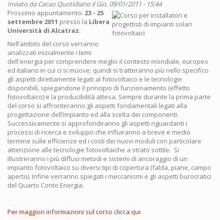
Inviato da
Cacao Quotidiano
il Gio, 09/01/2011 - 15:44
Prossimo appuntamento:
23 - 25
settembre 2011
presso la
Libera
Università di Alcatraz
.
Nell’ambito del corso verranno
analizzati inizialmente i temi
dell'energia per comprendere meglio il contesto mondiale, europeo
ed italiano in cui ci si muove; quindi si tratteranno più nello specifico
gli aspetti direttamente legati al fotovoltaico e le tecnologie
disponibili, spiegandone il principio di funzionamento (effetto
fotovoltaico) e la producibilità attesa. Sempre durante la prima parte
del corso si affronteranno gli aspetti fondamentali legati alla
progettazione dell’impianto ed alla scelta dei componenti.
Successivamente si approfondiranno gli aspetti riguardanti i
processi di ricerca e sviluppo che influiranno a breve e medio
termine sulle efficienze ed i costi dei nuovi moduli con particolare
attenzione alle tecnologie fotovoltaiche a strato sottile. Si
illustreranno i più diffusi metodi e sistemi di ancoraggio di un
impianto fotovoltaico su diversi tipi di copertura (falda, piane, campo
aperto). Infine verranno spiegati i meccanismi e gli aspetti burocratici
del Quarto Conto Energia.
Per maggiori informazioni sul corso clicca qui