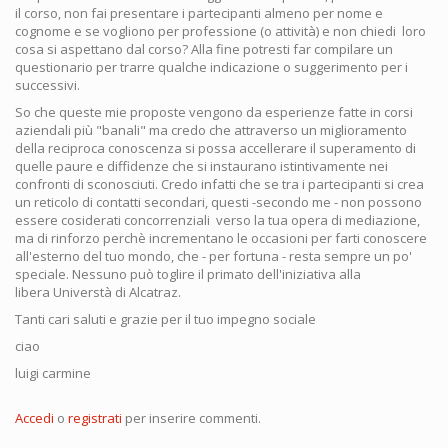
il corso, non fai presentare i partecipanti almeno per nome e
cognome e se vogliono per professione (o attività) e non chiedi loro
cosa si aspettano dal corso? Alla fine potresti far compilare un
questionario per trarre qualche indicazione o suggerimento per i
successivi.
So che queste mie proposte vengono da esperienze fatte in corsi
aziendali più "banali" ma credo che attraverso un miglioramento
della reciproca conoscenza si possa accellerare il superamento di
quelle paure e diffidenze che si instaurano istintivamente nei
confronti di sconosciuti. Credo infatti che se tra i partecipanti si crea
un reticolo di contatti secondari, questi -secondo me - non possono
essere cosiderati concorrenziali verso la tua opera di mediazione,
ma di rinforzo perchè incrementano le occasioni per farti conoscere
all'esterno del tuo mondo, che - per fortuna - resta sempre un po'
speciale. Nessuno può toglire il primato dell'iniziativa alla
libera Universtà di Alcatraz.
Tanti cari saluti e grazie per il tuo impegno sociale
ciao
luigi carmine
Accedi
o
registrati
per inserire commenti.