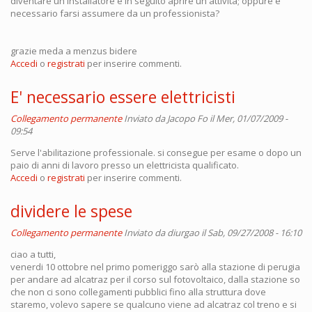
diventare un installatore e in seguito aprire un'attività; oppure è
necessario farsi assumere da un professionista?
grazie meda a menzus bidere
Accedi
o
registrati
per inserire commenti.
E' necessario essere elettricisti
Collegamento permanente
Inviato da
Jacopo Fo
il Mer, 01/07/2009 -
09:54
Serve l'abilitazione professionale. si consegue per esame o dopo un
paio di anni di lavoro presso un elettricista qualificato.
Accedi
o
registrati
per inserire commenti.
dividere le spese
Collegamento permanente
Inviato da
diurgao
il Sab, 09/27/2008 - 16:10
ciao a tutti,
venerdi 10 ottobre nel primo pomeriggo sarò alla stazione di perugia
per andare ad alcatraz per il corso sul fotovoltaico, dalla stazione so
che non ci sono collegamenti pubblici fino alla struttura dove
staremo, volevo sapere se qualcuno viene ad alcatraz col treno e si