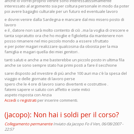
anche io vorrei proprio venire sono interessatissimamente
interessato al argomento sia per coltura personale in modo da poter
poi avere bagaglio culturale per un futuro ed eventuale lavoro
e dovrei venire dalla Sardegna e mancare dal mio misero posto di
lavoro
e il , datore non sarà molto contento di ciò ..ma la voglia di crescere e
tanta sopratutto ora che ho moglie e figlioletta da mantenere non
posso rimanere nel mio piccolo mondo a essere sfruttato
e per poter magari realizzare qualcosina da oboista per la mia
famiglia e magari quella dei miei genitori .
tanti saluti e anche a me basterebbe un piccolo posto in ultima fila
anche se sono sempre stato hai primi posti a fare il secchione
sarei disposto ad investire di più anche 100 auri ma c'è la spesa del
viaggio e delle giornate di lavoro perse
spero che le 4 ore di lavoro siano divertenti e costruttive .
fatemi sapere vi saluto con affetto e siete mitici
aspeto risposta con Anzia
Accedi
o
registrati
per inserire commenti.
(jacopo): Non hai i soldi per il corso?
Collegamento permanente
Inviato da
Jacopo Fo
il Ven, 06/08/2007 -
22:57