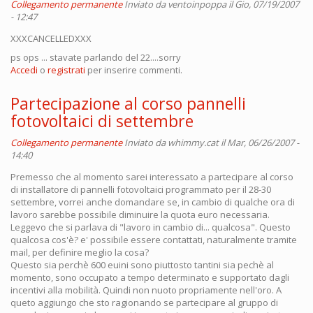
Collegamento permanente
Inviato da
ventoinpoppa
il Gio, 07/19/2007
- 12:47
XXXCANCELLEDXXX
ps ops ... stavate parlando del 22....sorry
Accedi
o
registrati
per inserire commenti.
Partecipazione al corso pannelli
fotovoltaici di settembre
Collegamento permanente
Inviato da
whimmy.cat
il Mar, 06/26/2007 -
14:40
Premesso che al momento sarei interessato a partecipare al corso
di installatore di pannelli fotovoltaici programmato per il 28-30
settembre, vorrei anche domandare se, in cambio di qualche ora di
lavoro sarebbe possibile diminuire la quota euro necessaria.
Leggevo che si parlava di "lavoro in cambio di... qualcosa". Questo
qualcosa cos'è? e' possibile essere contattati, naturalmente tramite
mail, per definire meglio la cosa?
Questo sia perchè 600 euini sono piuttosto tantini sia pechè al
momento, sono occupato a tempo determinato e supportato dagli
incentivi alla mobilità. Quindi non nuoto propriamente nell'oro. A
queto aggiungo che sto ragionando se partecipare al gruppo di