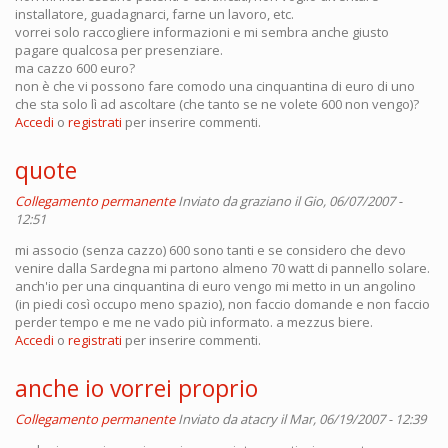
installatore, guadagnarci, farne un lavoro, etc.
vorrei solo raccogliere informazioni e mi sembra anche giusto
pagare qualcosa per presenziare.
ma cazzo 600 euro?
non è che vi possono fare comodo una cinquantina di euro di uno
che sta solo lì ad ascoltare (che tanto se ne volete 600 non vengo)?
Accedi
o
registrati
per inserire commenti.
quote
Collegamento permanente
Inviato da
graziano
il Gio, 06/07/2007 -
12:51
mi associo (senza cazzo) 600 sono tanti e se considero che devo
venire dalla Sardegna mi partono almeno 70 watt di pannello solare.
anch'io per una cinquantina di euro vengo mi metto in un angolino
(in piedi così occupo meno spazio), non faccio domande e non faccio
perder tempo e me ne vado più informato. a mezzus biere.
Accedi
o
registrati
per inserire commenti.
anche io vorrei proprio
Collegamento permanente
Inviato da
atacry
il Mar, 06/19/2007 - 12:39