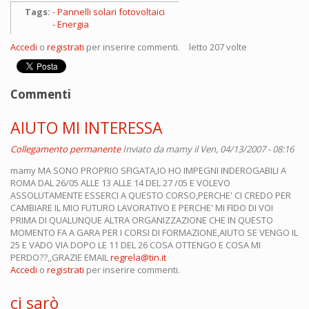
Tags:
Pannelli solari fotovoltaici
Energia
Accedi
o
registrati
per inserire commenti.
letto 207 volte
Commenti
AIUTO MI INTERESSA
Collegamento permanente
Inviato da
mamy
il Ven, 04/13/2007 - 08:16
mamy MA SONO PROPRIO SFIGATA,IO HO IMPEGNI INDEROGABILI A
ROMA DAL 26/05 ALLE 13 ALLE 14 DEL 27 /05 E VOLEVO
ASSOLUTAMENTE ESSERCI A QUESTO CORSO,PERCHE' CI CREDO PER
CAMBIARE IL MIO FUTURO LAVORATIVO E PERCHE' MI FIDO DI VOI
PRIMA DI QUALUNQUE ALTRA ORGANIZZAZIONE CHE IN QUESTO
MOMENTO FA A GARA PER I CORSI DI FORMAZIONE,AIUTO SE VENGO IL
25 E VADO VIA DOPO LE 11 DEL 26 COSA OTTENGO E COSA MI
PERDO??,,GRAZIE EMAIL
regrela@tin.it
Accedi
o
registrati
per inserire commenti.
ci sarò