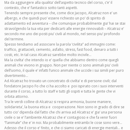
Ma da aggiungere alla qualita’ dell’aspetto tecnico del corso, c’e’ il
contesto, che e’ fantastico sotto tanti aspetti.
Tenendo sempre presente che, come dice Jacopo, Alcatraz non e’ un
albergo, e che quindi puo’ essere richiesto un po’ di spirito di
adattamento ed avventura – che comunque probabilmente gia’ hai se stai
stravolgendo la tua vita per dedicarti alle energie rinnovabili – Alcatraz e’
secondo me uno dei posti piu’ civili al mondo, nel senso piu’ profondo
del termine.
Spesso tendiamo ad associare la parola ‘civilita’’ ad immagini come:
traffico, grattacieli, cemento, asfalto, stress, fast food, denaro a tutti i
costi, etc. In tal caso Alcatraz sarebbe molto incivile...
Ma la civilta’ che intendo io e’ quella che abbiamo dentro come quegli
animali che vivono in gruppo. Non per niente ci sono animali piu’ civili
dell’uomo, il quale e’ infatti l’unico animale che uccide i sui simili per puro
divertimento...
Ad Alcatraz ho trovato un concetrato di civilta’ e di persone civili; dal
fondatore Jacopo Fo che ci ha accolto e poi ispirato con i suoi interventi
durante il corso, a tutto lo staff e tutti gli ospiti e tutta le gente che vi
orbita attorno.
Tra le verdi colline di Alcatraz si respira armonia, buone maniere,
solidarieta’, la buona etica e cooperazione. Non sono in grado di dire se
tutto cio’ dipenda dal fatto che chi arriva ad Alcatraz e’ gia’ una persona
civile o se e’ l’ambiente Alcatraz che e’ contagioso e che fa venir fuori
“l’animale” che e’ in noi. Ma probabilmente entrambi le cose sono vere...
Adesso che il corso e’ finito, e che ci siamo caricati di energie mentali... e