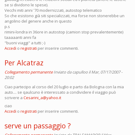
se si dividono le spese).
Vecchi miti anni '70 modernizzati, autostop telematico
So che esistono già siti specializzati, ma forse non stonerebbe un
angolino del genere anche in questo
p.s
rimini-londra in 36ore in autostop (camion stop prevalentemente)
taaaaanti anni fa
"buoni viaggi" a tutti ;-)
Accedi
o
registrati
per inserire commenti.
Per Alcatraz
Collegamento permanente
Inviato da
capulloo
il Mar, 07/17/2007 -
20:02
Ciao partecipo al corso del 20 luglio e parto da Bologna con la mia
auto.... se qaulcuno è interessato a condividere il viaggio può
scrivere a
Cesarini_a@yahoo.it
ciao
Accedi
o
registrati
per inserire commenti.
serve un passaggio ?