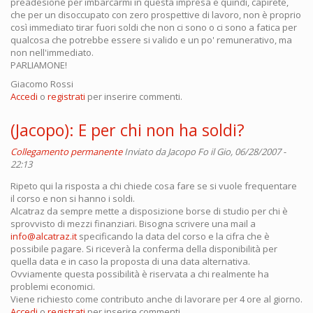
preadesione per imbarcarmi in questa impresa e quindi, capirete,
che per un disoccupato con zero prospettive di lavoro, non è proprio
così immediato tirar fuori soldi che non ci sono o ci sono a fatica per
qualcosa che potrebbe essere si valido e un po' remunerativo, ma
non nell'immediato.
PARLIAMONE!
Giacomo Rossi
Accedi
o
registrati
per inserire commenti.
(Jacopo): E per chi non ha soldi?
Collegamento permanente
Inviato da
Jacopo Fo
il Gio, 06/28/2007 -
22:13
Ripeto qui la risposta a chi chiede cosa fare se si vuole frequentare
il corso e non si hanno i soldi.
Alcatraz da sempre mette a disposizione borse di studio per chi è
sprovvisto di mezzi finanziari. Bisogna scrivere una mail a
info@alcatraz.it
specificando la data del corso e la cifra che è
possibile pagare. Si riceverà la conferma della disponibilità per
quella data e in caso la proposta di una data alternativa.
Ovviamente questa possibilità è riservata a chi realmente ha
problemi economici.
Viene richiesto come contributo anche di lavorare per 4 ore al giorno.
Accedi
o
registrati
per inserire commenti.