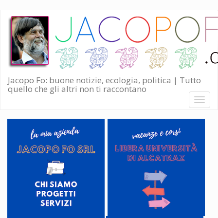
Salta
al
contenuto
principale
Jacopo Fo: buone notizie, ecologia, politica | Tutto
quello che gli altri non ti raccontano
Toggl
naviga