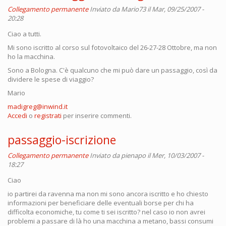
Collegamento permanente
Inviato da
Mario73
il Mar, 09/25/2007 -
20:28
Ciao a tutti.
Mi sono iscritto al corso sul fotovoltaico del 26-27-28 Ottobre, ma non
ho la macchina.
Sono a Bologna. C'è qualcuno che mi può dare un passaggio, così da
dividere le spese di viaggio?
Mario
madigreg@inwind.it
Accedi
o
registrati
per inserire commenti.
passaggio-iscrizione
Collegamento permanente
Inviato da
pienapo
il Mer, 10/03/2007 -
18:27
Ciao
io partirei da ravenna ma non mi sono ancora iscritto e ho chiesto
informazioni per beneficiare delle eventuali borse per chi ha
difficolta economiche, tu come ti sei iscritto? nel caso io non avrei
problemi a passare di là ho una macchina a metano, bassi consumi