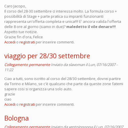
Caro Jacopo,
Il corso del 28-30 settembre ci interessa molto. La formula corso +
possibilità di Stage + parte pratica su impianti funzionanti
rappresenta un'offerta completa e unica!!!! E' ancora valida l'offerta
delle 8 ore al giorno (siamo in due)?
maledetto il vile denaro!!!
Aspetto tue notizie.
Grazie fin d'ora, Felice
Accedi
o
registrati
per inserire commenti.
viaggio per 28/30 settembre
Collegamento permanente
Inviato da
slavoman
il Lun, 07/16/2007 -
11:22
Ciao a tutti, sono iscritto al corso del 28/30 settembre, dovrei partire
da Torino e Milano, se c'è qualcuno che parte da queste zone fatemi
sapere cosi si organizza una solo auto.
grazie
ciao
Accedi
o
registrati
per inserire commenti.
Bologna
Collegamento permanente
Inviato da
ventoinpoppa
il Lun, 07/16/2007