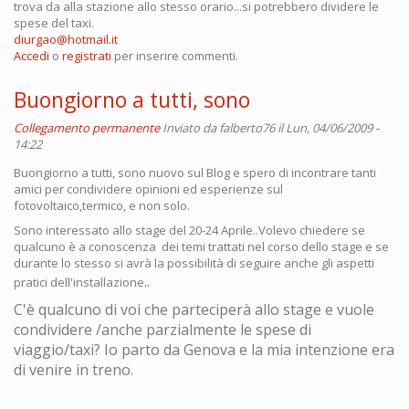
trova da alla stazione allo stesso orario...si potrebbero dividere le
spese del taxi.
diurgao@hotmail.it
Accedi
o
registrati
per inserire commenti.
Buongiorno a tutti, sono
Collegamento permanente
Inviato da
falberto76
il Lun, 04/06/2009 -
14:22
Buongiorno a tutti, sono nuovo sul Blog e spero di incontrare tanti
amici per condividere opinioni ed esperienze sul
fotovoltaico,termico, e non solo.
Sono interessato allo stage del 20-24 Aprile..Volevo chiedere se
qualcuno è a conoscenza dei temi trattati nel corso dello stage e se
durante lo stesso si avrà la possibilità di seguire anche gli aspetti
..
pratici dell'installazione
C'è qualcuno di voi che parteciperà allo stage e vuole
condividere /anche parzialmente le spese di
viaggio/taxi? Io parto da Genova e la mia intenzione era
di venire in treno.