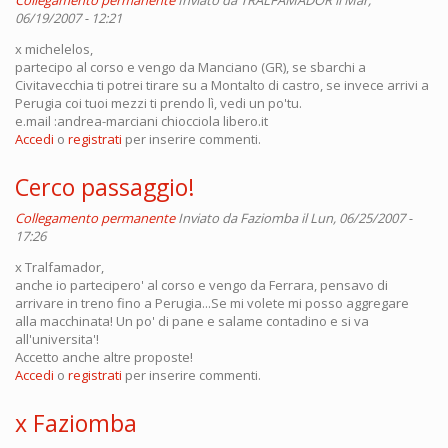
Collegamento permanente
Inviato da
TRALFAMADOR
il Mar,
06/19/2007 - 12:21
x michelelos,
partecipo al corso e vengo da Manciano (GR), se sbarchi a
Civitavecchia ti potrei tirare su a Montalto di castro, se invece arrivi a
Perugia coi tuoi mezzi ti prendo lì, vedi un po'tu.
e.mail :andrea-marciani chiocciola libero.it
Accedi
o
registrati
per inserire commenti.
Cerco passaggio!
Collegamento permanente
Inviato da
Faziomba
il Lun, 06/25/2007 -
17:26
x Tralfamador,
anche io partecipero' al corso e vengo da Ferrara, pensavo di
arrivare in treno fino a Perugia...Se mi volete mi posso aggregare
alla macchinata! Un po' di pane e salame contadino e si va
all'universita'!
Accetto anche altre proposte!
Accedi
o
registrati
per inserire commenti.
x Faziomba