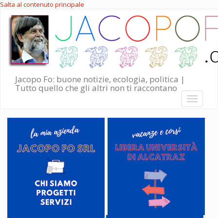
Salta al contenuto principale
Jacopo Fo: buone notizie, ecologia, politica |
Tutto quello che gli altri non ti raccontano
Toggle
navigati