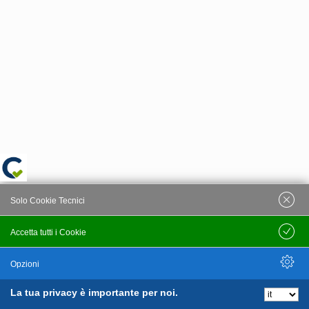
Solo Cookie Tecnici
Accetta tutti i Cookie
Salva
Opzioni
La tua privacy è importante per noi.
Nascondi Opzioni