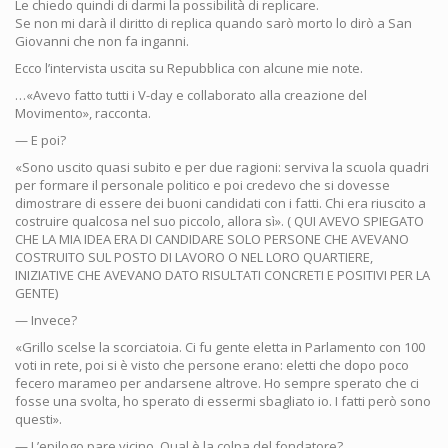
Le chiedo quindi di darmi la possibilità di replicare.
Se non mi darà il diritto di replica quando sarò morto lo dirò a San
Giovanni che non fa inganni.
Ecco l’intervista uscita su Repubblica con alcune mie note.
…«Avevo fatto tutti i V-day e collaborato alla creazione del
Movimento», racconta.
— E poi?
«Sono uscito quasi subito e per due ragioni: serviva la scuola quadri
per formare il personale politico e poi credevo che si dovesse
dimostrare di essere dei buoni candidati con i fatti. Chi era riuscito a
costruire qualcosa nel suo piccolo, allora sì». ( QUI AVEVO SPIEGATO
CHE LA MIA IDEA ERA DI CANDIDARE SOLO PERSONE CHE AVEVANO
COSTRUITO SUL POSTO DI LAVORO O NEL LORO QUARTIERE,
INIZIATIVE CHE AVEVANO DATO RISULTATI CONCRETI E POSITIVI PER LA
GENTE)
— Invece?
«Grillo scelse la scorciatoia. Ci fu gente eletta in Parlamento con 100
voti in rete, poi si è visto che persone erano: eletti che dopo poco
fecero marameo per andarsene altrove. Ho sempre sperato che ci
fosse una svolta, ho sperato di essermi sbagliato io. I fatti però sono
questi».
— L’epilogo pare vicino. Qual è la colpa del fondatore?