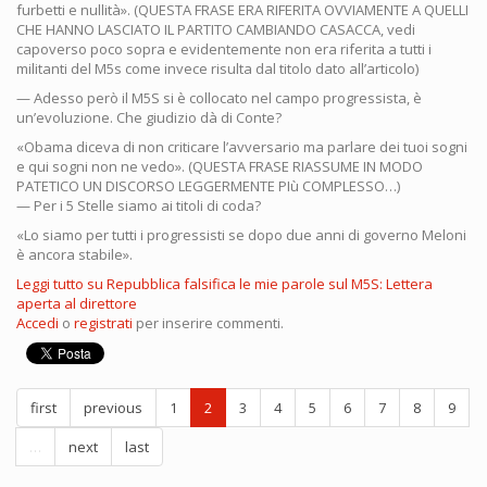
furbetti e nullità». (QUESTA FRASE ERA RIFERITA OVVIAMENTE A QUELLI
CHE HANNO LASCIATO IL PARTITO CAMBIANDO CASACCA, vedi
capoverso poco sopra e evidentemente non era riferita a tutti i
militanti del M5s come invece risulta dal titolo dato all’articolo)
— Adesso però il M5S si è collocato nel campo progressista, è
un’evoluzione. Che giudizio dà di Conte?
«Obama diceva di non criticare l’avversario ma parlare dei tuoi sogni
e qui sogni non ne vedo». (QUESTA FRASE RIASSUME IN MODO
PATETICO UN DISCORSO LEGGERMENTE PIù COMPLESSO…)
— Per i 5 Stelle siamo ai titoli di coda?
«Lo siamo per tutti i progressisti se dopo due anni di governo Meloni
è ancora stabile».
Leggi tutto
su Repubblica falsifica le mie parole sul M5S: Lettera
aperta al direttore
Accedi
o
registrati
per inserire commenti.
first
previous
1
2
3
4
5
6
7
8
9
…
next
last