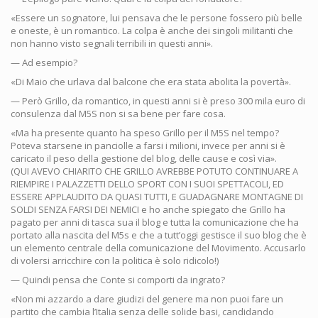
«Essere un sognatore, lui pensava che le persone fossero più belle
e oneste, è un romantico. La colpa è anche dei singoli militanti che
non hanno visto segnali terribili in questi anni».
— Ad esempio?
«Di Maio che urlava dal balcone che era stata abolita la povertà».
— Però Grillo, da romantico, in questi anni si è preso 300 mila euro di
consulenza dal M5S non si sa bene per fare cosa.
«Ma ha presente quanto ha speso Grillo per il M5S nel tempo?
Poteva starsene in panciolle a farsi i milioni, invece per anni si è
caricato il peso della gestione del blog, delle cause e così via».
(QUI AVEVO CHIARITO CHE GRILLO AVREBBE POTUTO CONTINUARE A
RIEMPIRE I PALAZZETTI DELLO SPORT CON I SUOI SPETTACOLI, ED
ESSERE APPLAUDITO DA QUASI TUTTI, E GUADAGNARE MONTAGNE DI
SOLDI SENZA FARSI DEI NEMICI e ho anche spiegato che Grillo ha
pagato per anni di tasca sua il blog e tutta la comunicazione che ha
portato alla nascita del M5s e che a tutt’oggi gestisce il suo blog che è
un elemento centrale della comunicazione del Movimento. Accusarlo
di volersi arricchire con la politica è solo ridicolo!)
— Quindi pensa che Conte si comporti da ingrato?
«Non mi azzardo a dare giudizi del genere ma non puoi fare un
partito che cambia l’Italia senza delle solide basi, candidando