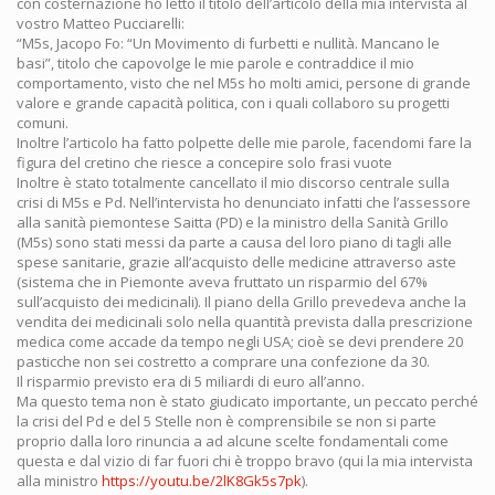
con costernazione ho letto il titolo dell’articolo della mia intervista al
vostro Matteo Pucciarelli:
“M5s, Jacopo Fo: “Un Movimento di furbetti e nullità. Mancano le
basi”, titolo che capovolge le mie parole e contraddice il mio
comportamento, visto che nel M5s ho molti amici, persone di grande
valore e grande capacità politica, con i quali collaboro su progetti
comuni.
Inoltre l’articolo ha fatto polpette delle mie parole, facendomi fare la
figura del cretino che riesce a concepire solo frasi vuote
Inoltre è stato totalmente cancellato il mio discorso centrale sulla
crisi di M5s e Pd. Nell’intervista ho denunciato infatti che l’assessore
alla sanità piemontese Saitta (PD) e la ministro della Sanità Grillo
(M5s) sono stati messi da parte a causa del loro piano di tagli alle
spese sanitarie, grazie all’acquisto delle medicine attraverso aste
(sistema che in Piemonte aveva fruttato un risparmio del 67%
sull’acquisto dei medicinali). Il piano della Grillo prevedeva anche la
vendita dei medicinali solo nella quantità prevista dalla prescrizione
medica come accade da tempo negli USA; cioè se devi prendere 20
pasticche non sei costretto a comprare una confezione da 30.
Il risparmio previsto era di 5 miliardi di euro all’anno.
Ma questo tema non è stato giudicato importante, un peccato perché
la crisi del Pd e del 5 Stelle non è comprensibile se non si parte
proprio dalla loro rinuncia a ad alcune scelte fondamentali come
questa e dal vizio di far fuori chi è troppo bravo (qui la mia intervista
alla ministro
https://youtu.be/2lK8Gk5s7pk
).