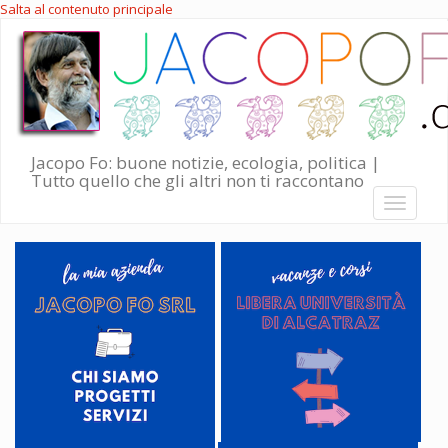
Salta al contenuto principale
Jacopo Fo: buone notizie, ecologia, politica |
Tutto quello che gli altri non ti raccontano
Toggle
navigati