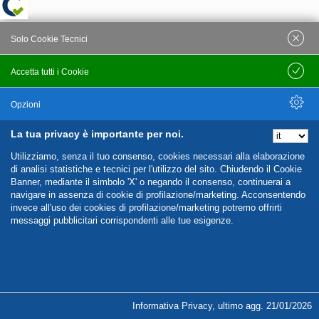
Solo Cookie Tecnici
Accetta tutti i Cookie
Salva
Opzioni
La tua privacy è importante per noi.
Nascondi Opzioni
Utilizziamo, senza il tuo consenso, cookies necessari alla elaborazione
di analisi statistiche e tecnici per l'utilizzo del sito. Chiudendo il Cookie
Banner, mediante il simbolo 'X' o negando il consenso, continuerai a
navigare in assenza di cookie di profilazione/marketing. Acconsentendo
invece all'uso dei cookies di profilazione/marketing potremo offrirti
messaggi pubblicitari corrispondenti alle tue esigenze.
%%CATEGORIES_DETAILS_LIST_TEMPLATE%%
Informativa Privacy
,
ultimo agg.
21/01/2026