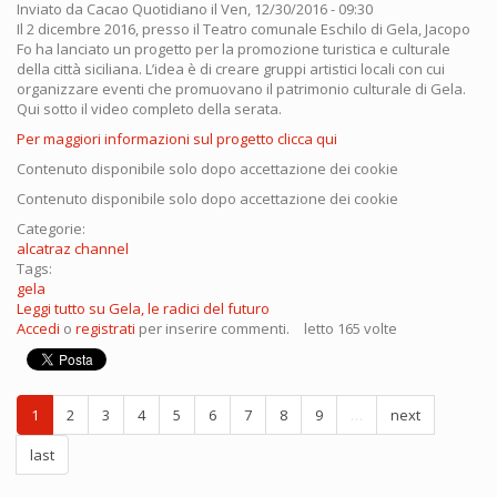
Inviato da
Cacao Quotidiano
il Ven, 12/30/2016 - 09:30
Il 2 dicembre 2016, presso il Teatro comunale Eschilo di Gela, Jacopo
Fo ha lanciato un progetto per la promozione turistica e culturale
della città siciliana. L’idea è di creare gruppi artistici locali con cui
organizzare eventi che promuovano il patrimonio culturale di Gela.
Qui sotto il video completo della serata.
Per maggiori informazioni sul progetto clicca qui
Contenuto disponibile solo dopo accettazione dei cookie
Contenuto disponibile solo dopo accettazione dei cookie
Categorie:
alcatraz channel
Tags:
gela
Leggi tutto
su Gela, le radici del futuro
Accedi
o
registrati
per inserire commenti.
letto 165 volte
1
2
3
4
5
6
7
8
9
…
next
last