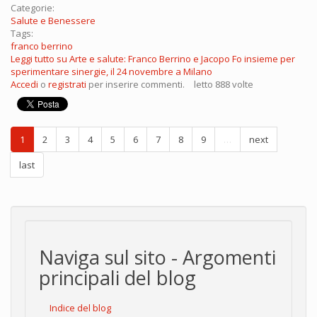
Categorie:
Salute e Benessere
Tags:
franco berrino
Leggi tutto
su Arte e salute: Franco Berrino e Jacopo Fo insieme per
sperimentare sinergie, il 24 novembre a Milano
Accedi
o
registrati
per inserire commenti.
letto 888 volte
1
2
3
4
5
6
7
8
9
…
next
last
Naviga sul sito - Argomenti
principali del blog
Indice del blog