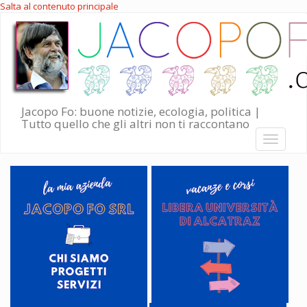
Salta al contenuto principale
Jacopo Fo: buone notizie, ecologia, politica |
Tutto quello che gli altri non ti raccontano
Toggle
navigati