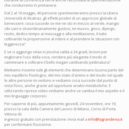
Durante la conferenza verrà anche raccontata la sperimentazione
che condurremo in primavera.
Dal 2 al 10 maggio, 40 persone sperimenteranno presso la Libera
Università di Alcatraz, gli effetti positivi di un approccio globale al
benessere: cosa succede se me ne sto in mezzo al verde, mangio
cibi sani e straordinariamente gustosi, mi muovo, gioco, dipingo,
recito, dedico tempo ai massaggi e alla meditazione, il tutto
coltivando la propensione al ridere e al prendere le situazioni con
leggerezza?
E se ci aggiungo relax in piscina calda a 34 gradi, lezioni per
migliorare l'uso della voce, rendere più elegante il modo di
camminare e coltivare il bello magari cambiando pettinatura?
Mettiamo insieme tutti gli elementi che determinano buona parte del
mio equilibrio fisiologico, del mio stato d'animo e del modo nel quale
le altre persone mi vedono e vediamo cosa succede dal punto di
vista fisico, anche grazie ad opportune analisi metaboliche. E
utilizzando riprese video vediamo anche se cambia il mio aspetto e il
mio linguaggio corporeo.
Per saperne di più, appuntamento giovedì, 24 novembre, ore 19,
presso la sala della Camera del Lavoro di Milano, Corso di Porta
Vittoria 43.
Ingresso gratuito con prenotazione: invia mail a
info@lagrandevia.it
per confermare l’iscrizione.