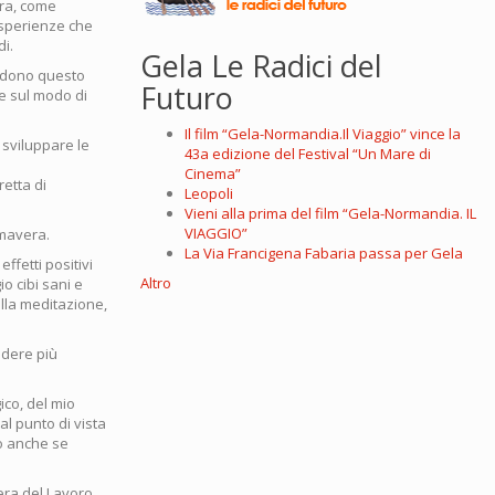
ura, come
esperienze che
di.
Gela Le Radici del
vedono questo
Futuro
he sul modo di
Il film “Gela-Normandia.Il Viaggio” vince la
 sviluppare le
43a edizione del Festival “Un Mare di
Cinema”
etta di
Leopoli
Vieni alla prima del film “Gela-Normandia. IL
VIAGGIO”
imavera.
La Via Francigena Fabaria passa per Gela
ffetti positivi
Altro
o cibi sani e
alla meditazione,
endere più
ico, del mio
l punto di vista
mo anche se
era del Lavoro