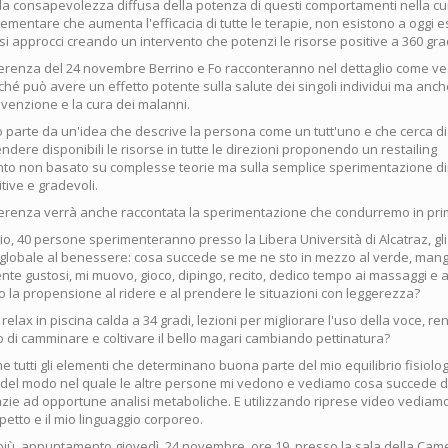
a consapevolezza diffusa della potenza di questi comportamenti nella c
mentare che aumenta l'efficacia di tutte le terapie, non esistono a oggi 
si approcci creando un intervento che potenzi le risorse positive a 360 gra
erenza del 24 novembre Berrino e Fo racconteranno nel dettaglio come 
hé può avere un effetto potente sulla salute dei singoli individui ma anc
evenzione e la cura dei malanni.
 parte da un'idea che descrive la persona come un tutt'uno e che cerca di
endere disponibili le risorse in tutte le direzioni proponendo un restailing
nto non basato su complesse teorie ma sulla semplice sperimentazione dir
tive e gradevoli.
erenza verrà anche raccontata la sperimentazione che condurremo in pr
io, 40 persone sperimenteranno presso la Libera Università di Alcatraz, gli e
 globale al benessere: cosa succede se me ne sto in mezzo al verde, mangi
te gustosi, mi muovo, gioco, dipingo, recito, dedico tempo ai massaggi e 
ndo la propensione al ridere e al prendere le situazioni con leggerezza?
 relax in piscina calda a 34 gradi, lezioni per migliorare l'uso della voce, r
o di camminare e coltivare il bello magari cambiando pettinatura?
 tutti gli elementi che determinano buona parte del mio equilibrio fisiolog
 del modo nel quale le altre persone mi vedono e vediamo cosa succede da
razie ad opportune analisi metaboliche. E utilizzando riprese video vedia
petto e il mio linguaggio corporeo.
più, appuntamento giovedì, 24 novembre, ore 19, presso la sala della Cam