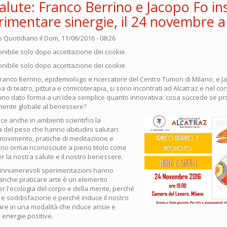
salute: Franco Berrino e Jacopo Fo i
rimentare sinergie, il 24 novembre 
o Quotidiano
il Dom, 11/06/2016 - 08:26
nibile solo dopo accettazione dei cookie
nibile solo dopo accettazione dei cookie
ranco Berrino, epidemiologo e ricercatore del Centro Tumori di Milano, e J
 di teatro, pittura e comicoterapia, si sono incontrati ad Alcatraz e nel co
nno dato forma a un'idea semplice quanto innovativa: cosa succede se p
mente globale al benessere?
e anche in ambienti scientifici la
del peso che hanno abitudini salutari:
movimento, pratiche di meditazione e
no ormai riconosciute a pieno titolo come
r la nostra salute e il nostro benessere.
 innumerevoli sperimentazioni hanno
anche praticare arte è un elemento
r l'ecologia del corpo e della mente, perché
 e soddisfazione e perché induce il nostro
are in una modalità che riduce ansie e
a energie positive.