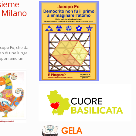
nsieme
a Milano
acopo Fo, che da
rso di una lunga
roponiamo un