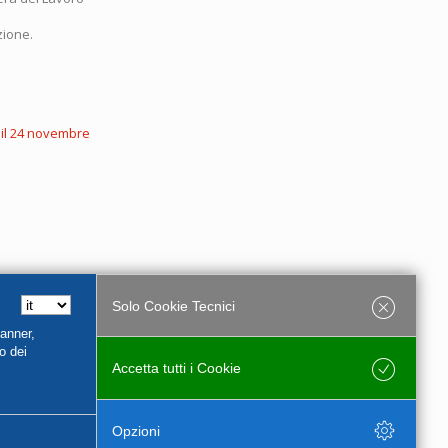
zione.
 il 24 novembre
Solo Cookie Tecnici
Banner,
o dei
Accetta tutti i Cookie
Salva
Opzioni