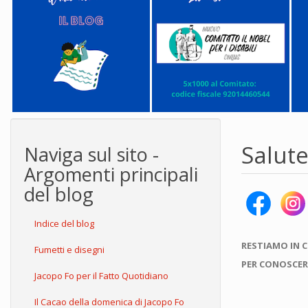
Salut
Naviga sul sito -
Argomenti principali
del blog
Indice del blog
RESTIAMO IN 
Fumetti e disegni
PER CONOSCER
Jacopo Fo per il Fatto Quotidiano
Il Cacao della domenica di Jacopo Fo