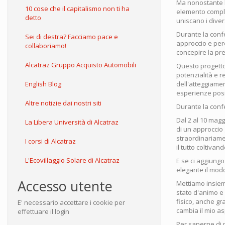
Ma nonostante l
10 cose che il capitalismo non ti ha
elemento comple
detto
uniscano i diver
Durante la conf
Sei di destra? Facciamo pace e
approccio e perc
collaboriamo!
concepire la pr
Alcatraz Gruppo Acquisto Automobili
Questo progetto
potenzialità e r
English Blog
dell'atteggiame
esperienze posi
Altre notizie dai nostri siti
Durante la conf
Dal 2 al 10 magg
La Libera Università di Alcatraz
di un approccio
straordinariamen
I corsi di Alcatraz
il tutto coltiva
L'Ecovillaggio Solare di Alcatraz
E se ci aggiungo
elegante il mod
Accesso utente
Mettiamo insieme
stato d'animo e
fisico, anche g
E' necessario accettare i cookie per
cambia il mio as
effettuare il login
Per saperne di 