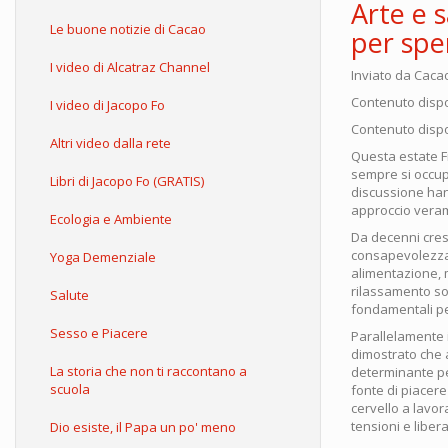
Arte e 
Le buone notizie di Cacao
per spe
I video di Alcatraz Channel
Inviato da
Caca
Contenuto dispo
I video di Jacopo Fo
Contenuto dispo
Altri video dalla rete
Questa estate F
sempre si occupa
Libri di Jacopo Fo (GRATIS)
discussione ha
approccio vera
Ecologia e Ambiente
Da decenni cresc
consapevolezza 
Yoga Demenziale
alimentazione, 
rilassamento so
Salute
fondamentali pe
Sesso e Piacere
Parallelamente
dimostrato che 
La storia che non ti raccontano a
determinante pe
scuola
fonte di piacere
cervello a lavor
tensioni e liber
Dio esiste, il Papa un po' meno