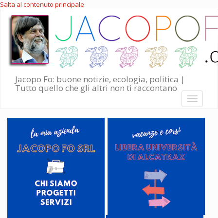
Salta al contenuto principale
Jacopo Fo: buone notizie, ecologia, politica |
Tutto quello che gli altri non ti raccontano
Toggle
navigati