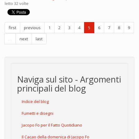
letto 32 volte
first
previous
1
2
3
4
5
6
7
8
9
…
next
last
Naviga sul sito - Argomenti
principali del blog
Indice del blog
Fumetti e disegni
Jacopo Fo per il Fatto Quotidiano
Il Cacao della domenica di Jacopo Fo