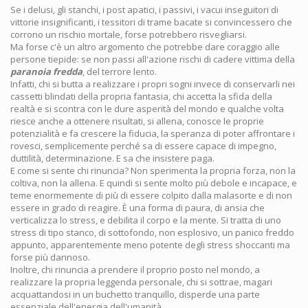
Se i delusi, gli stanchi, i post apatici, i passivi, i vacui inseguitori di
vittorie insignificanti, i tessitori di trame bacate si convincessero che
corrono un rischio mortale, forse potrebbero risvegliarsi.
Ma forse c'è un altro argomento che potrebbe dare coraggio alle
persone tiepide: se non passi all'azione rischi di cadere vittima della
paranoia fredda
, del terrore lento.
Infatti, chi si butta a realizzare i propri sogni invece di conservarli nei
cassetti blindati della propria fantasia, chi accetta la sfida della
realtà e si scontra con le dure asperità del mondo e qualche volta
riesce anche a ottenere risultati, si allena, conosce le proprie
potenzialità e fa crescere la fiducia, la speranza di poter affrontare i
rovesci, semplicemente perché sa di essere capace di impegno,
duttilità, determinazione. E sa che insistere paga.
E come si sente chi rinuncia? Non sperimenta la propria forza, non la
coltiva, non la allena. E quindi si sente molto più debole e incapace, e
teme enormemente di più di essere colpito dalla malasorte e di non
essere in grado di reagire. È una forma di paura, di ansia che
verticalizza lo stress, e debilita il corpo e la mente. Si tratta di uno
stress di tipo stanco, di sottofondo, non esplosivo, un panico freddo
appunto, apparentemente meno potente degli stress shoccanti ma
forse più dannoso.
Inoltre, chi rinuncia a prendere il proprio posto nel mondo, a
realizzare la propria leggenda personale, chi si sottrae, magari
acquattandosi in un buchetto tranquillo, disperde una parte
essenziale dell'energia dell'umanità.