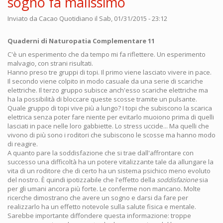
sogno fa malissimo
Inviato da
Cacao Quotidiano
il Sab, 01/31/2015 - 23:12
Quaderni di Naturopatia Complementare 11
C'è un esperimento che da tempo mi fa riflettere. Un esperimento
malvagio, con strani risultati.
Hanno preso tre gruppi di topi. Il primo viene lasciato vivere in pace.
Il secondo viene colpito in modo casuale da una serie di scariche
elettriche. Il terzo gruppo subisce anch'esso scariche elettriche ma
ha la possibilità di bloccare queste scosse tramite un pulsante.
Quale gruppo di topi vive più a lungo? I topi che subiscono la scarica
elettrica senza poter fare niente per evitarlo muoiono prima di quelli
lasciati in pace nelle loro gabbiette. Lo stress uccide... Ma quelli che
vivono di più sono i roditori che subiscono le scosse ma hanno modo
di reagire.
A quanto pare la soddisfazione che si trae dall'affrontare con
successo una difficoltà ha un potere vitalizzante tale da allungare la
vita di un roditore che di certo ha un sistema psichico meno evoluto
del nostro. È quindi ipotizzabile che l'effetto della
soddisfazione
sia
per gli umani ancora più forte. Le conferme non mancano. Molte
ricerche dimostrano che avere un sogno e darsi da fare per
realizzarlo ha un effetto notevole sulla salute fisica e mentale.
Sarebbe importante diffondere questa informazione: troppe