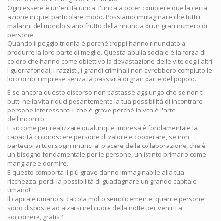
Ogni essere è un'entità unica, l'unica a poter compiere quella certa
azione in quel particolare modo. Possiamo immaginare che tutti i
malanni del mondo siano frutto della rinuncia di un gran numero di
persone.
Quando il peggio trionfa è perché troppi hanno rinunciato a
produrre la loro parte di meglio. Questa abulia sociale è la forza di
coloro che hanno come obiettivo la devastazione delle vite degli altri.
I guerrafondai, i razzisti, i grandi criminali non avrebbero compiuto le
loro orribili imprese senza la passività di gran parte del popolo.
E se ancora questo discorso non bastasse aggiungo che se non ti
butti nella vita riduci pesantemente la tua possibilità di incontrare
persone interessanti il che è grave perché la vita è l'arte
dell'incontro.
E siccome per realizzare qualunque impresa è fondamentale la
capacità di conoscere persone di valore e cooperare, se non
partecipi ai tuoi sogni rinunci al piacere della collaborazione, che è
un bisogno fondamentale per le persone, un istinto primario come
mangiare e dormire.
E questo comporta il più grave danno immaginabile alla tua
ricchezza: perdi la possibilità di guadagnare un grande capitale
umano!
Il capitale umano si calcola molto semplicemente: quante persone
sono disposte ad alzarsi nel cuore della notte per venirti a
soccorrere, gratis?