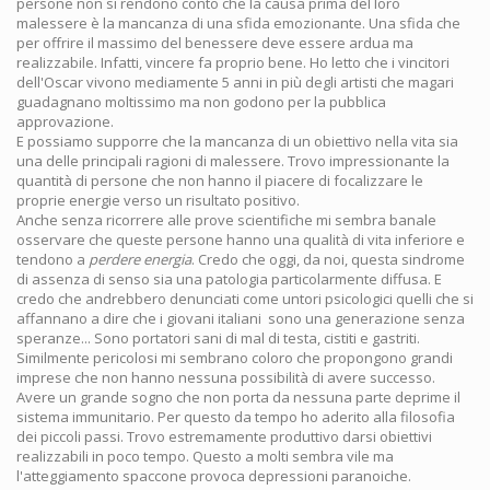
persone non si rendono conto che la causa prima del loro
malessere è la mancanza di una sfida emozionante. Una sfida che
per offrire il massimo del benessere deve essere ardua ma
realizzabile. Infatti, vincere fa proprio bene. Ho letto che i vincitori
dell'Oscar vivono mediamente 5 anni in più degli artisti che magari
guadagnano moltissimo ma non godono per la pubblica
approvazione.
E possiamo supporre che la mancanza di un obiettivo nella vita sia
una delle principali ragioni di malessere. Trovo impressionante la
quantità di persone che non hanno il piacere di focalizzare le
proprie energie verso un risultato positivo.
Anche senza ricorrere alle prove scientifiche mi sembra banale
osservare che queste persone hanno una qualità di vita inferiore e
tendono a
perdere energia
. Credo che oggi, da noi, questa sindrome
di assenza di senso sia una patologia particolarmente diffusa. E
credo che andrebbero denunciati come untori psicologici quelli che si
affannano a dire che i giovani italiani sono una generazione senza
speranze... Sono portatori sani di mal di testa, cistiti e gastriti.
Similmente pericolosi mi sembrano coloro che propongono grandi
imprese che non hanno nessuna possibilità di avere successo.
Avere un grande sogno che non porta da nessuna parte deprime il
sistema immunitario. Per questo da tempo ho aderito alla filosofia
dei piccoli passi. Trovo estremamente produttivo darsi obiettivi
realizzabili in poco tempo. Questo a molti sembra vile ma
l'atteggiamento spaccone provoca depressioni paranoiche.