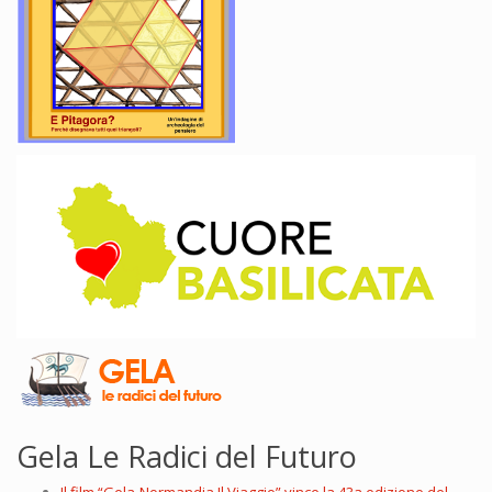
Gela Le Radici del Futuro
Il film “Gela-Normandia.Il Viaggio” vince la 43a edizione del