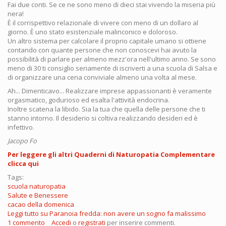
Fai due conti. Se ce ne sono meno di dieci stai vivendo la miseria più
nera!
È il corrispettivo relazionale di vivere con meno di un dollaro al
giorno. È uno stato esistenziale malinconico e doloroso.
Un altro sistema per calcolare il proprio capitale umano si ottiene
contando con quante persone che non conoscevi hai avuto la
possibilità di parlare per almeno mezz'ora nell'ultimo anno. Se sono
meno di 30 ti consiglio seriamente di iscriverti a una scuola di Salsa e
di organizzare una cena conviviale almeno una volta al mese.
Ah... Dimenticavo... Realizzare imprese appassionanti è veramente
orgasmatico, godurioso ed esalta l'attività endocrina.
Inoltre scatena la libido. Sia la tua che quella delle persone che ti
stanno intorno. Il desiderio si coltiva realizzando desideri ed è
infettivo.
Jacopo Fo
Per leggere gli altri Quaderni di Naturopatia Complementare
clicca qui
Tags:
scuola naturopatia
Salute e Benessere
cacao della domenica
Leggi tutto
su Paranoia fredda: non avere un sogno fa malissimo
1 commento
Accedi
o
registrati
per inserire commenti.