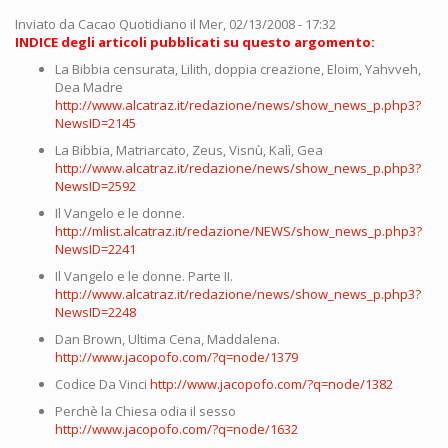
Inviato da
Cacao Quotidiano
il Mer, 02/13/2008 - 17:32
INDICE degli articoli pubblicati su questo argomento:
La Bibbia censurata, Lilith, doppia creazione, Eloim, Yahvveh,
Dea Madre
http://www.alcatraz.it/redazione/news/show_news_p.php3?
NewsID=2145
La Bibbia, Matriarcato, Zeus, Visnù, Kalì, Gea
http://www.alcatraz.it/redazione/news/show_news_p.php3?
NewsID=2592
Il Vangelo e le donne.
http://mlist.alcatraz.it/redazione/NEWS/show_news_p.php3?
NewsID=2241
Il Vangelo e le donne. Parte II.
http://www.alcatraz.it/redazione/news/show_news_p.php3?
NewsID=2248
Dan Brown, Ultima Cena, Maddalena.
http://www.jacopofo.com/?q=node/1379
Codice Da Vinci
http://www.jacopofo.com/?q=node/1382
Perchè la Chiesa odia il sesso
http://www.jacopofo.com/?q=node/1632