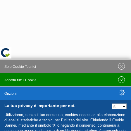
Solo Cookie Tecnici
Accetta tutti i Cookie
Salva
Opzioni
La tua privacy è importante per noi.
Nascondi Opzioni
Utilizziamo, senza il tuo consenso, cookies necessari alla elaborazione
di analisi statistiche e tecnici per l'utilizzo del sito. Chiudendo il Cookie
Banner, mediante il simbolo 'X' o negando il consenso, continuerai a
navigare in assenza di cookie di profilazione/marketing. Acconsentendo