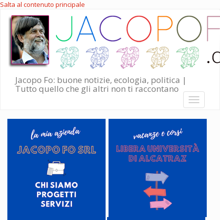
Salta al contenuto principale
Jacopo Fo: buone notizie, ecologia, politica |
Tutto quello che gli altri non ti raccontano
Toggle
navigati