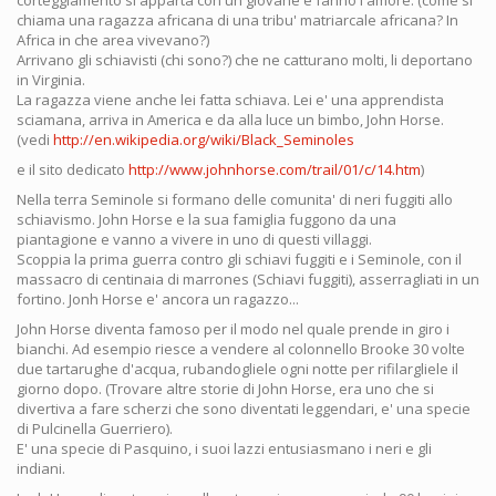
corteggiamento si apparta con un giovane e fanno l'amore. (come si
chiama una ragazza africana di una tribu' matriarcale africana? In
Africa in che area vivevano?)
Arrivano gli schiavisti (chi sono?) che ne catturano molti, li deportano
in Virginia.
La ragazza viene anche lei fatta schiava. Lei e' una apprendista
sciamana, arriva in America e da alla luce un bimbo, John Horse.
(vedi
http://en.wikipedia.org/wiki/Black_Seminoles
e il sito dedicato
http://www.johnhorse.com/trail/01/c/14.htm
)
Nella terra Seminole si formano delle comunita' di neri fuggiti allo
schiavismo. John Horse e la sua famiglia fuggono da una
piantagione e vanno a vivere in uno di questi villaggi.
Scoppia la prima guerra contro gli schiavi fuggiti e i Seminole, con il
massacro di centinaia di marrones (Schiavi fuggiti), asserragliati in un
fortino. Jonh Horse e' ancora un ragazzo...
John Horse diventa famoso per il modo nel quale prende in giro i
bianchi. Ad esempio riesce a vendere al colonnello Brooke 30 volte
due tartarughe d'acqua, rubandogliele ogni notte per rifilargliele il
giorno dopo. (Trovare altre storie di John Horse, era uno che si
divertiva a fare scherzi che sono diventati leggendari, e' una specie
di Pulcinella Guerriero).
E' una specie di Pasquino, i suoi lazzi entusiasmano i neri e gli
indiani.