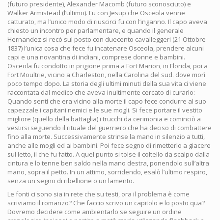
(futuro presidente), Alexander Macomb (futuro sconosciuto) e
Walker Armistead (l’ultimo). Fu con Jesup che Osceola venne
catturato, ma l’unico modo di riuscirci fu con l’inganno. Il capo aveva
chiesto un incontro per parlamentare, e quando il generale
Hernandez si recò sul posto con duecento cavalleggeri (21 Ottobre
1837) l’unica cosa che fece fu incatenare Osceola, prendere alcuni
capi e una novantina di indiani, comprese donne e bambini.
Osceola fu condotto in prigione prima a Fort Marion, in Florida, poi a
Fort Moultrie, vicino a Charleston, nella Carolina del sud. dove morì
poco tempo dopo. La storia degli ultimi minuti della sua vita ci viene
raccontata dal medico che aveva inultimente cercato di curarlo:
Quando sentì che era vicino alla morte il capo fece condurre al suo
capezzale i capitani nemici e le sue mogli. Si fece portare il vestito
migliore (quello della battaglia) i trucchi da cerimonia e cominciò a
vestirsi seguendo il rituale del guerriero che ha deciso di combattere
fino alla morte. Successivamente strinse la mano in silenzio a tutti,
anche alle mogli ed ai bambini. Poi fece segno di rimetterlo a giacere
sul letto, il che fu fatto. A quel punto si tolse il coltello da scalpo dalla
cintura e lo tenne ben saldo nella mano destra, ponendolo sull’altra
mano, sopra il petto. In un attimo, sorridendo, esalò l’ultimo respiro,
senza un segno di ribellione o un lamento.
Le fonti ci sono sia in rete che su testi, ora il problema è come
scriviamo il romanzo? Che faccio scrivo un capitolo e lo posto qua?
Dovremo decidere come ambientarlo se seguire un ordine