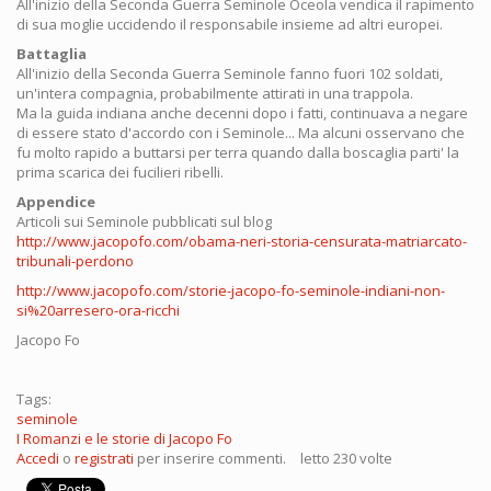
All'inizio della Seconda Guerra Seminole Oceola vendica il rapimento
di sua moglie uccidendo il responsabile insieme ad altri europei.
Battaglia
All'inizio della Seconda Guerra Seminole fanno fuori 102 soldati,
un'intera compagnia, probabilmente attirati in una trappola.
Ma la guida indiana anche decenni dopo i fatti, continuava a negare
di essere stato d'accordo con i Seminole... Ma alcuni osservano che
fu molto rapido a buttarsi per terra quando dalla boscaglia parti' la
prima scarica dei fucilieri ribelli.
Appendice
Articoli sui Seminole pubblicati sul blog
http://www.jacopofo.com/obama-neri-storia-censurata-matriarcato-
tribunali-perdono
http://www.jacopofo.com/storie-jacopo-fo-seminole-indiani-non-
si%20arresero-ora-ricchi
Jacopo Fo
Tags:
seminole
I Romanzi e le storie di Jacopo Fo
Accedi
o
registrati
per inserire commenti.
letto 230 volte