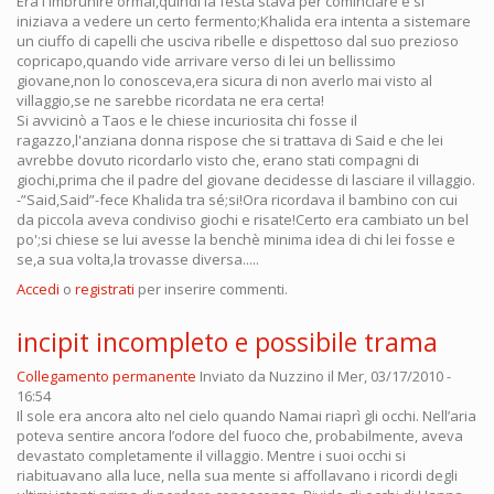
Era l'imbrunire ormai,quindi la festa stava per cominciare e si
iniziava a vedere un certo fermento;Khalida era intenta a sistemare
un ciuffo di capelli che usciva ribelle e dispettoso dal suo prezioso
copricapo,quando vide arrivare verso di lei un bellissimo
giovane,non lo conosceva,era sicura di non averlo mai visto al
villaggio,se ne sarebbe ricordata ne era certa!
Si avvicinò a Taos e le chiese incuriosita chi fosse il
ragazzo,l'anziana donna rispose che si trattava di Said e che lei
avrebbe dovuto ricordarlo visto che, erano stati compagni di
giochi,prima che il padre del giovane decidesse di lasciare il villaggio.
-”Said,Said”-fece Khalida tra sé;si!Ora ricordava il bambino con cui
da piccola aveva condiviso giochi e risate!Certo era cambiato un bel
po';si chiese se lui avesse la benchè minima idea di chi lei fosse e
se,a sua volta,la trovasse diversa.....
Accedi
o
registrati
per inserire commenti.
incipit incompleto e possibile trama
Collegamento permanente
Inviato da
Nuzzino
il Mer, 03/17/2010 -
16:54
Il sole era ancora alto nel cielo quando Namai riaprì gli occhi. Nell’aria
poteva sentire ancora l’odore del fuoco che, probabilmente, aveva
devastato completamente il villaggio. Mentre i suoi occhi si
riabituavano alla luce, nella sua mente si affollavano i ricordi degli