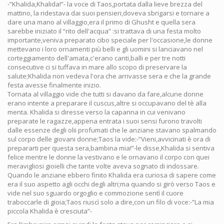
-”Khalida,Khalida!”- la voce di Taos,portata dalla lieve brezza del
mattino, la ridestava dai suoi pensieri,doveva sbrigarsi e tornare a
dare una mano al villaggio,era il primo di Ghusht e quella sera
sarebbe iniziato il “rito dell'acqua” :si trattava di una festa molto
importante,veniva preparato cibo speciale per l'occasione,le donne
mettevano i loro ornamenti più belli e gli uomini si lanciavano nel
corteggiamento dell'amata,c'erano canti,balli e per tre notti
consecutive ci si tuffava in mare allo scopo di preservare la
salute;Khalida non vedeva l'ora che arrivasse sera e che la grande
festa avesse finalmente inizio.
Tornata al villaggio vide che tutti si davano da fare,alcune donne
erano intente a preparare il cuscus,altre si occupavano del tè alla
menta. Khalida si diresse verso la capanna in cui venivano
preparate le ragazze,appena entrata i suoi sensi furono travolti
dalle essenze degli olii profumati che le anziane stavano spalmando
sul corpo delle giovani donne;Taos la vide:-”Vieni,avvicinati è ora di
prepararti per questa sera,bambina mia!”-le disse,Khalida si sentiva
felice mentre le donne la vestivano e le ornavano il corpo con quei
meravigliosi gioielli che tante volte aveva sognato di indossare.
Quando le anziane ebbero finito Khalida era curiosa di sapere come
era il suo aspetto agli occhi degli altri;ma quando si girò verso Taos e
vide nel suo sguardo orgoglio e commozione sentì il cuore
traboccarle di gioia;Taos riuscì solo a dire,con un filo di voce:-”La mia
piccola Khalida è cresciuta”-