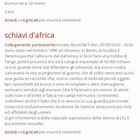
Buona sera. Un bacio
Sara
Accedi
o
registrati
per inserire commenti.
schiavi d'africa
Collegamento permanente
Inviato da
nicfal
il Ven, 03/05/2010 - 10:03
sono stato nel lontano 1996 ad Abomey, in Benin, la località è
famosa perchè l'allora re del dahomey si fece fare una tomba di
fango, pietre preziose oro ed il sangue impastato di 10.000 schiavi.
ora mi guardo bene dal difendere gli schiavisti, ma essi in realtà
salvavano la vita ai prigionieri di guerra, che di solito venivano uccisi.
una guida mi raccontò che, così in cambio di ombrelli,piccoli oggetti
tipo specchietti da trucco o armi incomplete o altre chincaglierie,
venivano venduti agli europei (che li facevano poi morire di stenti
sulle navi o di botte e fatica nei campi nel nuovo continente).
sottolineo anche il fatto che il re avesse la sua guardia personale
composta esclusivamente da donne (le famose amazzoni) più forti
ed affidabili degli uomini
(ogni riferimento a:della naturale supremazia della donna di J.fo è
puramente casuale)
Accedi
o
registrati
per inserire commenti.