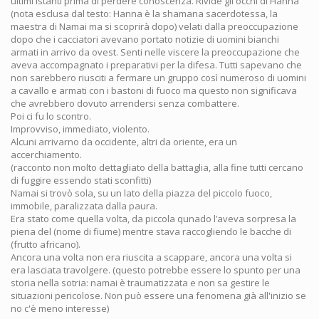
ultimi istanti prima di perdere conoscenza. Rivide gli occhi di Hanna
(nota esclusa dal testo: Hanna è la shamana sacerdotessa, la
maestra di Namai ma si scoprirà dopo) velati dalla preoccupazione
dopo che i cacciatori avevano portato notizie di uomini bianchi
armati in arrivo da ovest. Senti nelle viscere la preoccupazione che
aveva accompagnato i preparativi per la difesa. Tutti sapevano che
non sarebbero riusciti a fermare un gruppo così numeroso di uomini
a cavallo e armati con i bastoni di fuoco ma questo non significava
che avrebbero dovuto arrendersi senza combattere.
Poi ci fu lo scontro.
Improvviso, immediato, violento.
Alcuni arrivarno da occidente, altri da oriente, era un
accerchiamento.
(racconto non molto dettagliato della battaglia, alla fine tutti cercano
di fuggire essendo stati sconfitti)
Namai si trovò sola, su un lato della piazza del piccolo fuoco,
immobile, paralizzata dalla paura.
Era stato come quella volta, da piccola qunado l’aveva sorpresa la
piena del (nome di fiume) mentre stava raccogliendo le bacche di
(frutto africano).
Ancora una volta non era riuscita a scappare, ancora una volta si
era lasciata travolgere. (questo potrebbe essere lo spunto per una
storia nella sotria: namai è traumatizzata e non sa gestire le
situazioni pericolose. Non può essere una fenomena già all'inizio se
no c'è meno interesse)