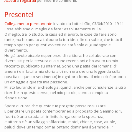
Accedi
o
registrati
per inserire commenti.
Presente!
Collegamento permanente
Inviato da
Lotte
il Gio, 03/04/2010 - 19:11
Cosa abbiamo di meglio da fare? Assolutamente nulla!!
O meglio, tra lo studio, la casa ed il lavoro, le cose da fare sono
tante, ma ho amato a tal puno la tua idea, fin da subito, che tutto il
tempo speso per quest' avventura sarà solo di guadagno e
divertimento.
Ho già avuto piccole esperienze di scrittura: ho collaborato con
diversi siti per la stesura di alcune recensioni e ho avuto un mio
racconto pubblicato su internet. Sono una patita dei romanzi d'
amore ( e infatti la mia storia altri non era che una leggenda sulla
nascita di questo sentimento) in ogni loro forma: il mio nick è proprio
un omaggio a questa mia passione.
Mi sto laurando in archeologia, quindi, anche per consulenze, aiuti o
ricerche in questo senso, nel mio piccolo, sono a completa
disposizione.
Spero di cuore che questo tuo progetto possa realizzarsi.
E per citare un poeta contemporaneo a proposito dei Seminole: "E
fuori c'è una strada all' infinito, lunga come la speranza,
e attorno c'è un villaggio sfilacciato, motel, chiese, case, aiuole,
paludi dove un tempo ormai lontano dominava il Seminole..."