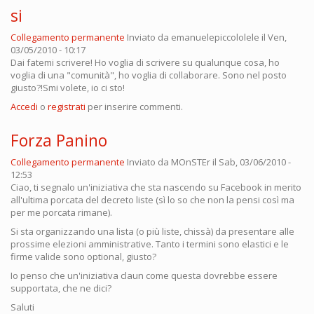
si
Collegamento permanente
Inviato da
emanuelepiccololele
il Ven,
03/05/2010 - 10:17
Dai fatemi scrivere! Ho voglia di scrivere su qualunque cosa, ho
voglia di una "comunità", ho voglia di collaborare. Sono nel posto
giusto?!Smi volete, io ci sto!
Accedi
o
registrati
per inserire commenti.
Forza Panino
Collegamento permanente
Inviato da
MOnSTEr
il Sab, 03/06/2010 -
12:53
Ciao, ti segnalo un'iniziativa che sta nascendo su Facebook in merito
all'ultima porcata del decreto liste (sì lo so che non la pensi così ma
per me porcata rimane).
Si sta organizzando una lista (o più liste, chissà) da presentare alle
prossime elezioni amministrative. Tanto i termini sono elastici e le
firme valide sono optional, giusto?
Io penso che un'iniziativa claun come questa dovrebbe essere
supportata, che ne dici?
Saluti