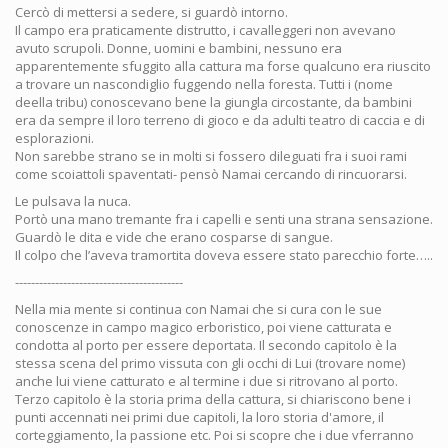
Cercò di mettersi a sedere, si guardò intorno.
Il campo era praticamente distrutto, i cavalleggeri non avevano
avuto scrupoli. Donne, uomini e bambini, nessuno era
apparentemente sfuggito alla cattura ma forse qualcuno era riuscito
a trovare un nascondiglio fuggendo nella foresta. Tutti i (nome
deella tribu) conoscevano bene la giungla circostante, da bambini
era da sempre il loro terreno di gioco e da adulti teatro di caccia e di
esplorazioni.
Non sarebbe strano se in molti si fossero dileguati fra i suoi rami
come scoiattoli spaventati- pensò Namai cercando di rincuorarsi.
Le pulsava la nuca.
Portò una mano tremante fra i capelli e senti una strana sensazione.
Guardò le dita e vide che erano cosparse di sangue.
Il colpo che l’aveva tramortita doveva essere stato parecchio forte…..
------------------------------------------
Nella mia mente si continua con Namai che si cura con le sue
conoscenze in campo magico erboristico, poi viene catturata e
condotta al porto per essere deportata. Il secondo capitolo è la
stessa scena del primo vissuta con gli occhi di Lui (trovare nome)
anche lui viene catturato e al termine i due si ritrovano al porto.
Terzo capitolo è la storia prima della cattura, si chiariscono bene i
punti accennati nei primi due capitoli, la loro storia d'amore, il
corteggiamento, la passione etc. Poi si scopre che i due vferranno