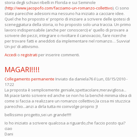
storia degli schiavi ribelli in Florida e sui Seminole
(
http://www.jacopofo.com/facciamo-un-romanzo-collettivo
). Ci sono
state parecchie adesioni ma nessuno ha iniziato a cacciare idee.
Quel che ho proposto e' proprio di iniziare a scrivere delle ipotesi di
sceneggiatura della storia, io ho proposto solo una traccia. Un primo
lavoro indispensabile (anche per conoscerci) e' quello di provare a
scrivere dei pezzi, integrare o rivoltare il canovaccio, fare ricerche
per trovare fatti e aneddoti da implementare nel romanzo… Suvvia!
Un po’ di attivismo.
Accedi
o
registrati
per inserire commenti.
MAGARI!!!!
Collegamento permanente
Inviato da
daniela76
il Lun, 03/15/2010 -
17:22
La proposta è semplicemente geniale,spettacolare,meravigliosa...
Mi piace tanto scrivere ed anche se non ho la benchè minima idea di
come si faccia a realizzare un romanzo collettivo,la cosa mi stuzzica
parecchio...anzi a dirla tutta mi coinvolge proprio ;)!
bellissimo progetto,sei un grande!!!!!
Io ho iniziato a scrivere qualcosa a riguardo,che faccio posto qui?
ciao
Dani