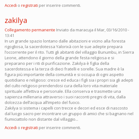
Accedi
o
registrati
per inserire commenti.
zakilya
Collegamento permanente
Inviato da
maracuja
il Mar, 03/16/2010 -
13:41
In un grande spazio lontano dalle abitazioni e vicino alla foresta
rigogliosa, la sacerdotessa Yalorixà con le sue adepte prepara
l’occorrente per il rito. Tutti gli abitanti del villaggio Bunumbu, in Sierra
Leone, attendono il giorno della grande festa religiosa e si
preparano per i riti di purificazione. Zakilya è figlia della
sacerdotessa e la terza di dieci fratelli e sorelle. Sua madre è la
figura più importante della comunità e si occupa di ogni aspetto
quotidiano e religioso: cresce ed educa i figli sia i propri sia gli adepti
del culto religioso prendendosi cura della loro vita materiale
spirituale affettiva e personale. Ella conserva e trasmette una
sapienza millenaria attraverso i suoi racconti pregni di vita, dalla
dolcezza dell’acqua all’impeto del fuoco.
Zakilya si sistema i capelli con trecce e decori ed esce di nascosto
dal luogo sacro per incontrare un gruppo di amici che si bagnano nel
fiumiciattolo non distante dal villaggio...
Accedi
o
registrati
per inserire commenti.