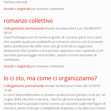
Stefano Moretti
Accedi
o
registrati
per inserire commenti.
romanzo collettivo
Collegamento permanente
Inviato da
impronte
il Lun, 03/08/2010 -
09:14
Ciao! Purtroppo non mi sento in grado di scrivere, però sono anni
che aspetto qualcuno pubblichi un romanzo storico con il racconto
della spedizione dei mille visto con gli occhi di un ragazzino
dodicenne che il padre si era portato appresso non sapendo a chi
lasciarlo (personaggio storico) Bho, questo è il mio massimo di
contributo..
Accedi
o
registrati
per inserire commenti.
Io ci sto, ma come ci organizziamo?
Collegamento permanente
Inviato da
Nuzzino
il Ven, 03/12/2010 -
17:46
Io sono disponibilissimo a scrivere qualcosa con Jacopo, è un po' un
sogno della vita che si avvera... Non ho grosse esperienze di
scrittura ma ho postato l'anno scorso un racconto sulle mie figure di
merda e avevo ricevuto i complimenti di Jacopo e da allora ho rivisto