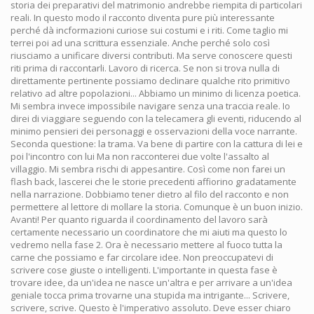
storia dei preparativi del matrimonio andrebbe riempita di particolari
reali. In questo modo il racconto diventa pure più interessante
perché dà incformazioni curiose sui costumi e i riti. Come taglio mi
terrei poi ad una scrittura essenziale. Anche perché solo così
riusciamo a unificare diversi contributi. Ma serve conoscere questi
riti prima di raccontarli. Lavoro di ricerca. Se non si trova nulla di
direttamente pertinente possiamo declinare qualche rito primitivo
relativo ad altre popolazioni... Abbiamo un minimo di licenza poetica.
Mi sembra invece impossibile navigare senza una traccia reale. Io
direi di viaggiare seguendo con la telecamera gli eventi, riducendo al
minimo pensieri dei personaggi e osservazioni della voce narrante.
Seconda questione: la trama. Va bene di partire con la cattura di lei e
poi l'incontro con lui Ma non racconterei due volte l'assalto al
villaggio. Mi sembra rischi di appesantire. Così come non farei un
flash back, lascerei che le storie precedenti affiorino gradatamente
nella narrazione. Dobbiamo tener dietro al filo del racconto e non
permettere al lettore di mollare la storia. Comunque è un buon inizio.
Avanti! Per quanto riguarda il coordinamento del lavoro sarà
certamente necessario un coordinatore che mi aiuti ma questo lo
vedremo nella fase 2. Ora è necessario mettere al fuoco tutta la
carne che possiamo e far circolare idee. Non preoccupatevi di
scrivere cose giuste o intelligenti. L'importante in questa fase è
trovare idee, da un'idea ne nasce un'altra e per arrivare a un'idea
geniale tocca prima trovarne una stupida ma intrigante... Scrivere,
scrivere, scrive. Questo è l'imperativo assoluto. Deve esser chiaro