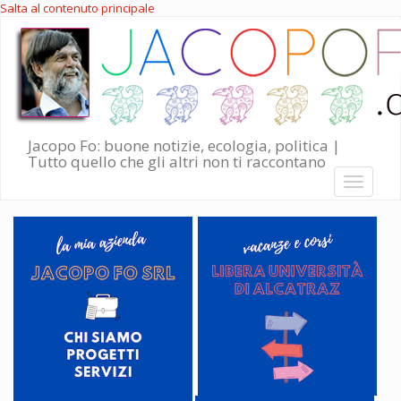
Salta al contenuto principale
Jacopo Fo: buone notizie, ecologia, politica |
Tutto quello che gli altri non ti raccontano
Toggle
navigati