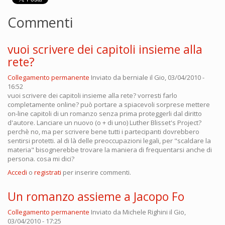
Commenti
vuoi scrivere dei capitoli insieme alla
rete?
Collegamento permanente
Inviato da
berniale
il Gio, 03/04/2010 -
16:52
vuoi scrivere dei capitoli insieme alla rete? vorresti farlo
completamente online? può portare a spiacevoli sorprese mettere
on-line capitoli di un romanzo senza prima proteggerli dal diritto
d'autore. Lanciare un nuovo (o + di uno) Luther Blisset's Project?
perchè no, ma per scrivere bene tutti i partecipanti dovrebbero
sentirsi protetti. al di là delle preoccupazioni legali, per "scaldare la
materia" bisognerebbe trovare la maniera di frequentarsi anche di
persona. cosa mi dici?
Accedi
o
registrati
per inserire commenti.
Un romanzo assieme a Jacopo Fo
Collegamento permanente
Inviato da
Michele Righini
il Gio,
03/04/2010 - 17:25