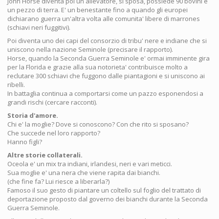
Jonh Horse diventa poi un allevatore, si sposa, possiede 90 bovini e
un pezzo di terra. E' un benestante fino a quando gli europei
dichiarano guerra un'altra volta alle comunita' libere di marrones
(schiavi neri fuggitivi).
Poi diventa uno dei capi del consorzio di tribu' nere e indiane che si
uniscono nella nazione Seminole (precisare il rapporto).
Horse, quando la Seconda Guerra Seminole e' ormai imminente gira
per la Florida e grazie alla sua notorieta' contribuisce molto a
reclutare 300 schiavi che fuggono dalle piantagioni e si uniscono ai
ribelli.
In battaglia continua a comportarsi come un pazzo esponendosi a
grandi rischi (cercare racconti).
Storia d'amore.
Chi e' la moglie? Dove si conoscono? Con che rito si sposano?
Che succede nel loro rapporto?
Hanno figli?
Altre storie collaterali.
Oceola e' un mix tra indiani, irlandesi, neri e vari meticci.
Sua moglie e' una nera che viene rapita dai bianchi.
(che fine fa? Lui riesce a liberarla?)
Famoso il suo gesto di piantare un coltello sul foglio del trattato di
deportazione proposto dal governo dei bianchi durante la Seconda
Guerra Seminole.