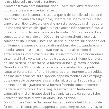
le mie idee sulle mie doti di scrittore :)
Allora: ho trovao altre informazione sui Semioles, altre storie che
potrebbero essere inserite nel testo.
Per esempio c'è la storia di Osceola quello del coltello sulla carta, il
cui nome indiano era Asi-ya-holo, Urlatore del Bosco Nero. Questo
capo era un tipo tosto, era uno che non si preoccupava di freddare
un capitano nemico alle spalle. Ma era anche infinitamente furbo: a
un certo punto si trovò ad essere alla guida di 500 uomini e a dover
combattere un esercito di 1000 uomini con moschetti e esplosivi
comandati da Duncan Clinch. Così decise di lasciare sulla sponda del
un fiume, che sapeva che i soldati avrebbero dovuto guadare, una
piccola canoa da 8 posti. I soldati, non avendo altro modo di
attraversare il corso d'acqua vista la sua profondità cominciarono a
sistemarsi 8 alla volta sulla canoa e attraversare il fiume. L'urlatore
del Bosco Nero, nascosto nella foresta vicina si gustava la scena.
Quando circa 300 soldati nemici ebbero guadato il fiume partì
l'attacco. Fu una carneficina, i Seminoles sterminarono tutti i soldati
passati incautamente sulla sponda opposta mentre i loro compagni
potevano solo osservare la scena dall'altra parte. In pochi istanti i
Seminoles si dileguarono nella foresta facendo completamente
perdere le loro tracce. Come segugi senza olfatto tentarono di
catturarli le migliori truppe degli Stati Uniti guidate da generali che
venivano sostituiti al ritmo di, quasi, uno all’anno.
Dopo Duncan Clinch e "la canoa" toccò quindi Winfield Scott (totale
fallimento), Thomas Jesup (appena un poco meglio), Zachary Taylor