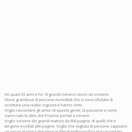
Ho quasi 55 anni e ho 10 grandi romanzi storici da scrivere.
Storie grandiose di persone incredibili che si sono rifiutate di
accettare una realta' ingiusta e hanno vinto.
Voglio raccontare gli amori di questa gente, la passione e come
siano nate le idee che li hanno portati a vincere.
Voglio scrivere dei grandi mattoni da 600 pagine, di quelli che ti
tengono incollati alle pagine. Voglio che migliaia di persone sappiano
un pezzo di storia che nessun film di Hollywood ha mai raccontato.