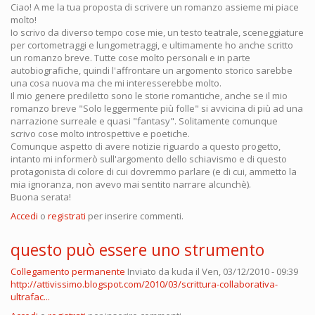
Ciao! A me la tua proposta di scrivere un romanzo assieme mi piace
molto!
Io scrivo da diverso tempo cose mie, un testo teatrale, sceneggiature
per cortometraggi e lungometraggi, e ultimamente ho anche scritto
un romanzo breve. Tutte cose molto personali e in parte
autobiografiche, quindi l'affrontare un argomento storico sarebbe
una cosa nuova ma che mi interesserebbe molto.
Il mio genere prediletto sono le storie romantiche, anche se il mio
romanzo breve "Solo leggermente più folle" si avvicina di più ad una
narrazione surreale e quasi "fantasy". Solitamente comunque
scrivo cose molto introspettive e poetiche.
Comunque aspetto di avere notizie riguardo a questo progetto,
intanto mi informerò sull'argomento dello schiavismo e di questo
protagonista di colore di cui dovremmo parlare (e di cui, ammetto la
mia ignoranza, non avevo mai sentito narrare alcunchè).
Buona serata!
Accedi
o
registrati
per inserire commenti.
questo può essere uno strumento
Collegamento permanente
Inviato da
kuda
il Ven, 03/12/2010 - 09:39
http://attivissimo.blogspot.com/2010/03/scrittura-collaborativa-
ultrafac...