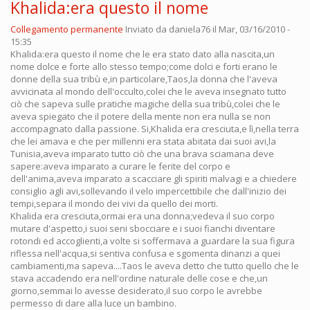
Khalida:era questo il nome
Collegamento permanente
Inviato da
daniela76
il Mar, 03/16/2010 -
15:35
Khalida:era questo il nome che le era stato dato alla nascita,un
nome dolce e forte allo stesso tempo;come dolci e forti erano le
donne della sua tribù e,in particolare,Taos,la donna che l'aveva
avvicinata al mondo dell'occulto,colei che le aveva insegnato tutto
ciò che sapeva sulle pratiche magiche della sua tribù,colei che le
aveva spiegato che il potere della mente non era nulla se non
accompagnato dalla passione. Si,Khalida era cresciuta,e lì,nella terra
che lei amava e che per millenni era stata abitata dai suoi avi,la
Tunisia,aveva imparato tutto ciò che una brava sciamana deve
sapere:aveva imparato a curare le ferite del corpo e
dell'anima,aveva imparato a scacciare gli spiriti malvagi e a chiedere
consiglio agli avi,sollevando il velo impercettibile che dall'inizio dei
tempi,separa il mondo dei vivi da quello dei morti.
Khalida era cresciuta,ormai era una donna;vedeva il suo corpo
mutare d'aspetto,i suoi seni sbocciare e i suoi fianchi diventare
rotondi ed accoglienti,a volte si soffermava a guardare la sua figura
riflessa nell'acqua,si sentiva confusa e sgomenta dinanzi a quei
cambiamenti,ma sapeva....Taos le aveva detto che tutto quello che le
stava accadendo era nell'ordine naturale delle cose e che,un
giorno,semmai lo avesse desiderato,il suo corpo le avrebbe
permesso di dare alla luce un bambino.