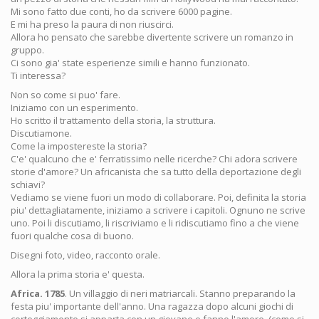
Mi sono fatto due conti, ho da scrivere 6000 pagine.
E mi ha preso la paura di non riuscirci.
Allora ho pensato che sarebbe divertente scrivere un romanzo in
gruppo.
Ci sono gia' state esperienze simili e hanno funzionato.
Ti interessa?
Non so come si puo' fare.
Iniziamo con un esperimento.
Ho scritto il trattamento della storia, la struttura.
Discutiamone.
Come la impostereste la storia?
C'e' qualcuno che e' ferratissimo nelle ricerche? Chi adora scrivere
storie d'amore? Un africanista che sa tutto della deportazione degli
schiavi?
Vediamo se viene fuori un modo di collaborare. Poi, definita la storia
piu' dettagliatamente, iniziamo a scrivere i capitoli. Ognuno ne scrive
uno. Poi li discutiamo, li riscriviamo e li ridiscutiamo fino a che viene
fuori qualche cosa di buono.
Disegni foto, video, racconto orale.
Allora la prima storia e' questa.
Africa. 1785
. Un villaggio di neri matriarcali. Stanno preparando la
festa piu' importante dell'anno. Una ragazza dopo alcuni giochi di