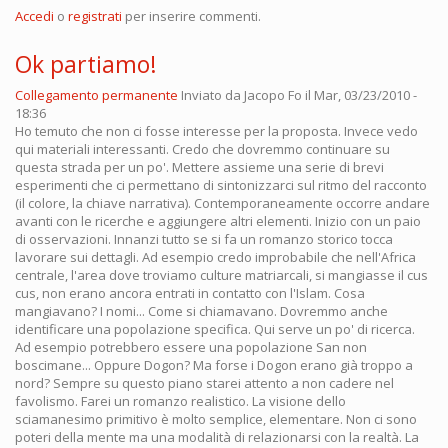
Accedi
o
registrati
per inserire commenti.
Ok partiamo!
Collegamento permanente
Inviato da
Jacopo Fo
il Mar, 03/23/2010 -
18:36
Ho temuto che non ci fosse interesse per la proposta. Invece vedo
qui materiali interessanti. Credo che dovremmo continuare su
questa strada per un po'. Mettere assieme una serie di brevi
esperimenti che ci permettano di sintonizzarci sul ritmo del racconto
(il colore, la chiave narrativa). Contemporaneamente occorre andare
avanti con le ricerche e aggiungere altri elementi. Inizio con un paio
di osservazioni. Innanzi tutto se si fa un romanzo storico tocca
lavorare sui dettagli. Ad esempio credo improbabile che nell'Africa
centrale, l'area dove troviamo culture matriarcali, si mangiasse il cus
cus, non erano ancora entrati in contatto con l'Islam. Cosa
mangiavano? I nomi... Come si chiamavano. Dovremmo anche
identificare una popolazione specifica. Qui serve un po' di ricerca.
Ad esempio potrebbero essere una popolazione San non
boscimane... Oppure Dogon? Ma forse i Dogon erano già troppo a
nord? Sempre su questo piano starei attento a non cadere nel
favolismo. Farei un romanzo realistico. La visione dello
sciamanesimo primitivo è molto semplice, elementare. Non ci sono
poteri della mente ma una modalità di relazionarsi con la realtà. La