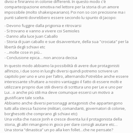
divisi e finiranno in colonie differenti. In questo modo c'è
compartecipazione emotiva nel lettore per la storia di un amore
impossibile (molto shakespeariano). Poi non so con precisione ma i
punti salienti dovrebbero essere secondo lu spunto di Jacopo:
- Devono fuggire dalla prigionia e ritrovarsi
- Si trovano e vanno a vivere coi Semioles
- Danno alla luce Juan Caballo
- Storia di juan caballo e sue disavventure, della sua "crociata" per la
libertà degli schiavi etc
- ...molte cose in più...
- Conclusione epica… non ancora decisa
In questo modo abbiamo la possibilità di avere due protagonisti
all’inizio, i due sono in luoghi diversi quindi potremo scrivere un
capitolo per uno e uno per l’altro, alternando.Potrebbe anche essere
interessante sfruttare a nostro vantaggio il fatto di essere molti e
utilizzare proprio due stili diversi di scrittura uno per Lei e uno per
Lui…o anche più stili ma deve comunque esserci un motivo a
giustificare tale scelta.
Abbiamo anche diversi personaggi antagonisti che appartengono
tutti alla stessa fazione (militari, comandanti, governatori di colonie,
borghesotti che comprano gli schiavi etc)
Una volta che nasce Jonh e cresce diventa lui il protagonista della
storia, gli altri rimangono in gioco per dare consigli aiutare etc…
Una storia “dinastica” un po alla ken follet…che ne pensate?