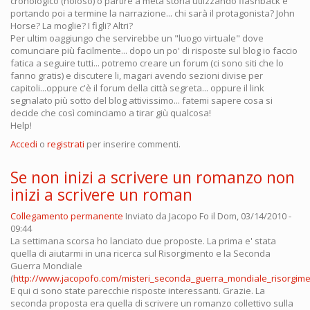
cronologico (noioso) o partire a metà storia utlizzando flashback e
portando poi a termine la narrazione... chi sarà il protagonista? John
Horse? La moglie? I figli? Altri?
Per ultim oaggiungo che servirebbe un "luogo virtuale" dove
comunciare più facilmente... dopo un po' di risposte sul blog io faccio
fatica a seguire tutti... potremo creare un forum (ci sono siti che lo
fanno gratis) e discutere li, magari avendo sezioni divise per
capitoli...oppure c'è il forum della città segreta... oppure il link
segnalato più sotto del blog attivissimo... fatemi sapere cosa si
decide che così cominciamo a tirar giù qualcosa!
Help!
Accedi
o
registrati
per inserire commenti.
Se non inizi a scrivere un romanzo non
inizi a scrivere un roman
Collegamento permanente
Inviato da
Jacopo Fo
il Dom, 03/14/2010 -
09:44
La settimana scorsa ho lanciato due proposte. La prima e' stata
quella di aiutarmi in una ricerca sul Risorgimento e la Seconda
Guerra Mondiale
(
http://www.jacopofo.com/misteri_seconda_guerra_mondiale_risorgim
E qui ci sono state parecchie risposte interessanti. Grazie. La
seconda proposta era quella di scrivere un romanzo collettivo sulla