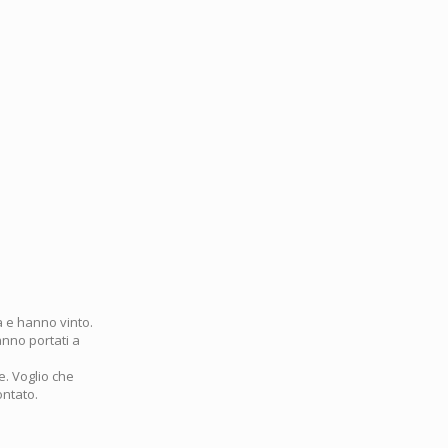
ta e hanno vinto.
anno portati a
e. Voglio che
ontato.