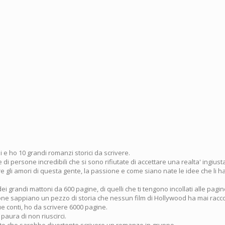
 e ho 10 grandi romanzi storici da scrivere.
 di persone incredibili che si sono rifiutate di accettare una realta' ingius
e gli amori di questa gente, la passione e come siano nate le idee che li h
dei grandi mattoni da 600 pagine, di quelli che ti tengono incollati alle pagin
sone sappiano un pezzo di storia che nessun film di Hollywood ha mai racc
e conti, ho da scrivere 6000 pagine.
 paura di non riuscirci.