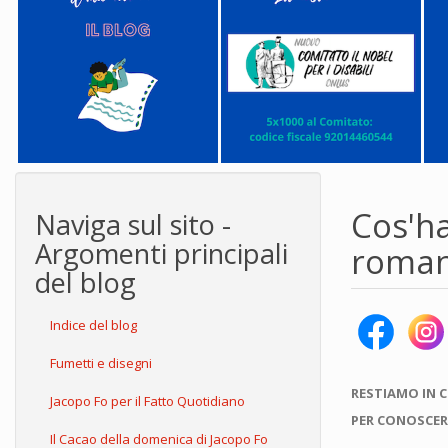
Cos'ha
Naviga sul sito -
Argomenti principali
roman
del blog
Indice del blog
Fumetti e disegni
RESTIAMO IN 
Jacopo Fo per il Fatto Quotidiano
PER CONOSCER
Il Cacao della domenica di Jacopo Fo