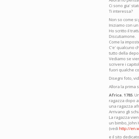
Allora ho pensa
Ci sono gia' sta
Ti interessa?
Non so come si 
Iniziamo con un
Ho scritto il tra
Discutiamone.
Come la imposte
C'e' qualcuno ch
tutto della depo
Vediamo se viene
scrivere i capito
fuori qualche c
Disegni foto, vi
Allora la prima s
Africa. 1785
. U
ragazza dopo al
una ragazza afri
Arrivano gli schi
La ragazza viene
un bimbo, John 
(vedi
http://en.
e il sito dedicat