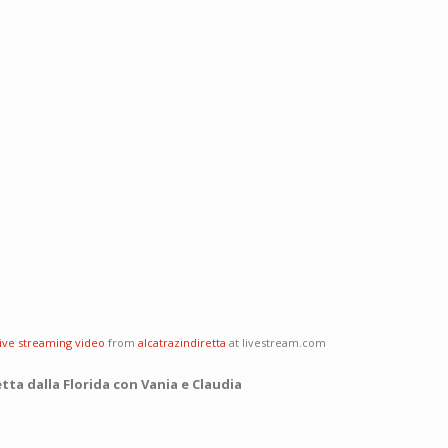
live streaming video
from
alcatrazindiretta
at livestream.com
tta dalla Florida con Vania e Claudia