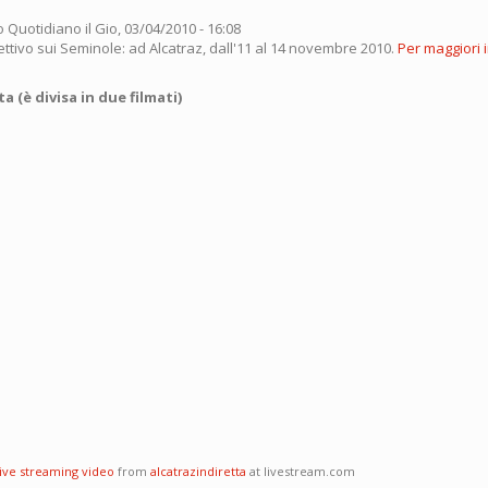
o Quotidiano
il Gio, 03/04/2010 - 16:08
ettivo sui Seminole: ad Alcatraz, dall'11 al 14 novembre 2010.
Per maggiori 
 (è divisa in due filmati)
live streaming video
from
alcatrazindiretta
at livestream.com