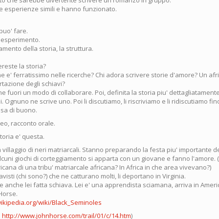
to che sarebbe divertente scrivere un romanzo in gruppo.
te esperienze simili e hanno funzionato.
puo' fare.
 esperimento.
ttamento della storia, la struttura.
reste la storia?
e e' ferratissimo nelle ricerche? Chi adora scrivere storie d'amore? Un afr
rtazione degli schiavi?
 fuori un modo di collaborare. Poi, definita la storia piu' dettagliatamente
li. Ognuno ne scrive uno. Poi li discutiamo, li riscriviamo e li ridiscutiamo fi
osa di buono.
deo, racconto orale.
toria e' questa.
n villaggio di neri matriarcali. Stanno preparando la festa piu' importante d
cuni giochi di corteggiamento si apparta con un giovane e fanno l'amore.
cana di una tribu' matriarcale africana? In Africa in che area vivevano?)
avisti (chi sono?) che ne catturano molti, li deportano in Virginia.
 anche lei fatta schiava. Lei e' una apprendista sciamana, arriva in Americ
Horse.
wikipedia.org/wiki/Black_Seminoles
o
http://www.johnhorse.com/trail/01/c/14.htm
)