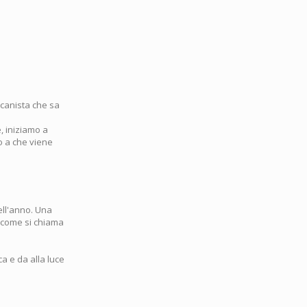
icanista che sa
, iniziamo a
no a che viene
ell'anno. Una
 (come si chiama
a e da alla luce