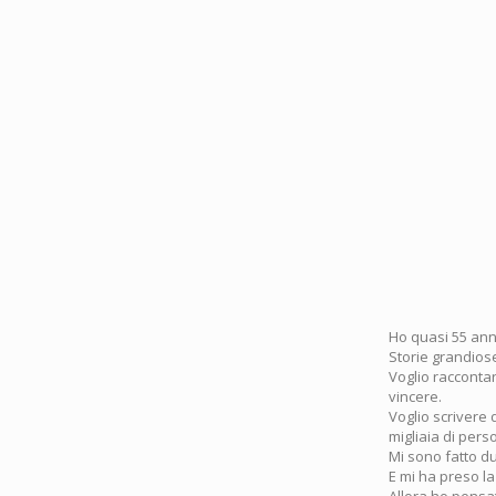
Ho quasi 55 anni
Storie grandiose
Voglio raccontar
vincere.
Voglio scrivere 
migliaia di per
Mi sono fatto du
E mi ha preso la