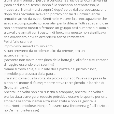
ultimi istanti prima di perdere conoscenza. Rivide gli occhi di Hanna
(nota esclusa dal testo: Hanna è la shamana sacerdotessa, la
maestra di Namai ma si scoprirà dopo) velati dalla preoccupazione
dopo che i cacciatori avevano portato notizie di uomini bianchi
armati in arrivo da ovest. Senti nelle viscere la preoccupazione che
aveva accompagnato i preparativi per la difesa. Tutti sapevano che
non sarebbero riusciti a fermare un gruppo così numeroso di uomini
a cavallo e armati con i bastoni di fuoco ma questo non significava
che avrebbero dovuto arrendersi senza combattere.
Poi ci fu lo scontro.
Improvviso, immediato, violento.
Alcuni arrivarno da occidente, altri da oriente, era un
accerchiamento.
(racconto non molto dettagliato della battaglia, alla fine tutti cercano
di fuggire essendo stati sconfitti)
Namai si trovò sola, su un lato della piazza del piccolo fuoco,
immobile, paralizzata dalla paura.
Era stato come quella volta, da piccola qunado l’aveva sorpresa la
piena del (nome di fiume) mentre stava raccogliendo le bacche di
(frutto africano).
Ancora una volta non era riuscita a scappare, ancora una volta si
era lasciata travolgere. (questo potrebbe essere lo spunto per una
storia nella sotria: namai è traumatizzata e non sa gestire le
situazioni pericolose. Non può essere una fenomena già all'inizio se
no c'è meno interesse)