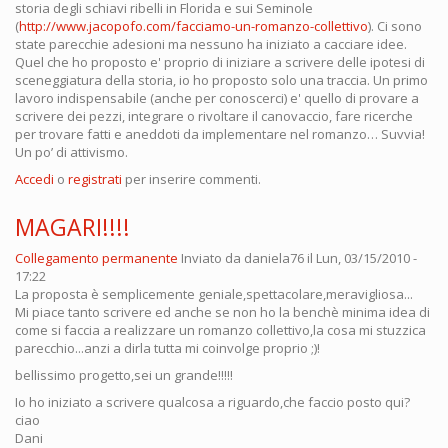
storia degli schiavi ribelli in Florida e sui Seminole
(
http://www.jacopofo.com/facciamo-un-romanzo-collettivo
). Ci sono
state parecchie adesioni ma nessuno ha iniziato a cacciare idee.
Quel che ho proposto e' proprio di iniziare a scrivere delle ipotesi di
sceneggiatura della storia, io ho proposto solo una traccia. Un primo
lavoro indispensabile (anche per conoscerci) e' quello di provare a
scrivere dei pezzi, integrare o rivoltare il canovaccio, fare ricerche
per trovare fatti e aneddoti da implementare nel romanzo… Suvvia!
Un po’ di attivismo.
Accedi
o
registrati
per inserire commenti.
MAGARI!!!!
Collegamento permanente
Inviato da
daniela76
il Lun, 03/15/2010 -
17:22
La proposta è semplicemente geniale,spettacolare,meravigliosa...
Mi piace tanto scrivere ed anche se non ho la benchè minima idea di
come si faccia a realizzare un romanzo collettivo,la cosa mi stuzzica
parecchio...anzi a dirla tutta mi coinvolge proprio ;)!
bellissimo progetto,sei un grande!!!!!
Io ho iniziato a scrivere qualcosa a riguardo,che faccio posto qui?
ciao
Dani