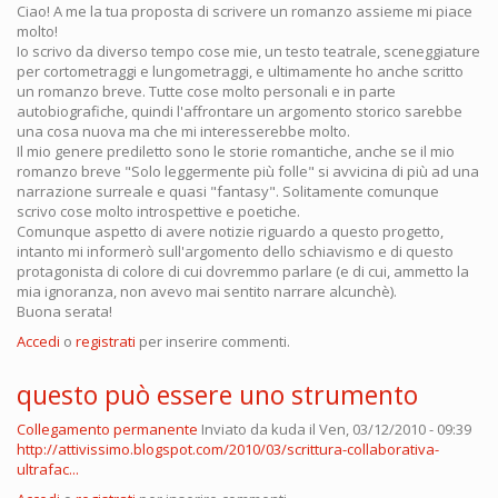
Ciao! A me la tua proposta di scrivere un romanzo assieme mi piace
molto!
Io scrivo da diverso tempo cose mie, un testo teatrale, sceneggiature
per cortometraggi e lungometraggi, e ultimamente ho anche scritto
un romanzo breve. Tutte cose molto personali e in parte
autobiografiche, quindi l'affrontare un argomento storico sarebbe
una cosa nuova ma che mi interesserebbe molto.
Il mio genere prediletto sono le storie romantiche, anche se il mio
romanzo breve "Solo leggermente più folle" si avvicina di più ad una
narrazione surreale e quasi "fantasy". Solitamente comunque
scrivo cose molto introspettive e poetiche.
Comunque aspetto di avere notizie riguardo a questo progetto,
intanto mi informerò sull'argomento dello schiavismo e di questo
protagonista di colore di cui dovremmo parlare (e di cui, ammetto la
mia ignoranza, non avevo mai sentito narrare alcunchè).
Buona serata!
Accedi
o
registrati
per inserire commenti.
questo può essere uno strumento
Collegamento permanente
Inviato da
kuda
il Ven, 03/12/2010 - 09:39
http://attivissimo.blogspot.com/2010/03/scrittura-collaborativa-
ultrafac...