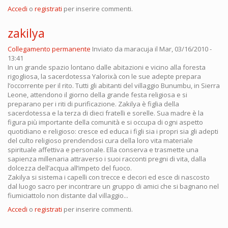
Accedi
o
registrati
per inserire commenti.
zakilya
Collegamento permanente
Inviato da
maracuja
il Mar, 03/16/2010 -
13:41
In un grande spazio lontano dalle abitazioni e vicino alla foresta
rigogliosa, la sacerdotessa Yalorixà con le sue adepte prepara
l’occorrente per il rito. Tutti gli abitanti del villaggio Bunumbu, in Sierra
Leone, attendono il giorno della grande festa religiosa e si
preparano per i riti di purificazione. Zakilya è figlia della
sacerdotessa e la terza di dieci fratelli e sorelle. Sua madre è la
figura più importante della comunità e si occupa di ogni aspetto
quotidiano e religioso: cresce ed educa i figli sia i propri sia gli adepti
del culto religioso prendendosi cura della loro vita materiale
spirituale affettiva e personale. Ella conserva e trasmette una
sapienza millenaria attraverso i suoi racconti pregni di vita, dalla
dolcezza dell’acqua all’impeto del fuoco.
Zakilya si sistema i capelli con trecce e decori ed esce di nascosto
dal luogo sacro per incontrare un gruppo di amici che si bagnano nel
fiumiciattolo non distante dal villaggio...
Accedi
o
registrati
per inserire commenti.