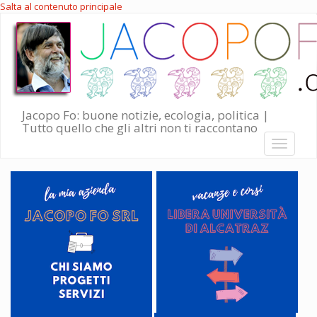
Salta al contenuto principale
Jacopo Fo: buone notizie, ecologia, politica |
Tutto quello che gli altri non ti raccontano
Toggle
navigati