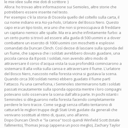
le mie idee sulle mie doti di scrittore :)
Allora: ho trovao altre informazione sui Semioles, altre storie che
potrebbero essere inserite nel testo.
Per esempio c'è la storia di Osceola quello del coltello sulla carta, il
cui nome indiano era Asi-ya-holo, Urlatore del Bosco Nero. Questo
capo era un tipo tosto, era uno che non si preoccupava di freddare
un capitano nemico alle spalle. Ma era anche infinitamente furbo: a
un certo punto si trovò ad essere alla guida di 500 uomini e a dover
combattere un esercito di 1000 uomini con moschetti e esplosivi
comandati da Duncan Clinch. Così decise di lasciare sulla sponda del
un fiume, che sapeva che i soldati avrebbero dovuto guadare, una
piccola canoa da 8 posti. I soldati, non avendo altro modo di
attraversare il corso d'acqua vista la sua profondità cominciarono a
sistemarsi 8 alla volta sulla canoa e attraversare il fiume. L'urlatore
del Bosco Nero, nascosto nella foresta vicina si gustava la scena.
Quando circa 300 soldati nemici ebbero guadato il fiume partì
l'attacco. Fu una carneficina, i Seminoles sterminarono tutti i soldati
passati incautamente sulla sponda opposta mentre i loro compagni
potevano solo osservare la scena dall'altra parte. In pochi istanti i
Seminoles si dileguarono nella foresta facendo completamente
perdere le loro tracce. Come segugi senza olfatto tentarono di
catturarli le migliori truppe degli Stati Uniti guidate da generali che
venivano sostituiti al ritmo di, quasi, uno all’anno.
Dopo Duncan Clinch e "la canoa" toccò quindi Winfield Scott (totale
fallimento), Thomas Jesup (appena un poco meglio), Zachary Taylor