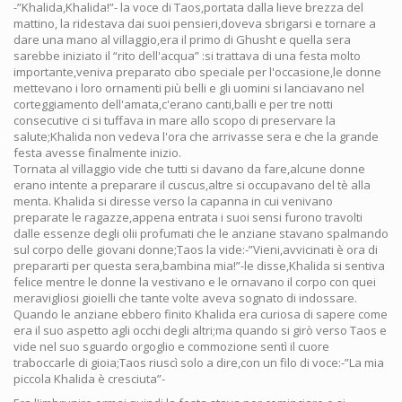
-”Khalida,Khalida!”- la voce di Taos,portata dalla lieve brezza del
mattino, la ridestava dai suoi pensieri,doveva sbrigarsi e tornare a
dare una mano al villaggio,era il primo di Ghusht e quella sera
sarebbe iniziato il “rito dell'acqua” :si trattava di una festa molto
importante,veniva preparato cibo speciale per l'occasione,le donne
mettevano i loro ornamenti più belli e gli uomini si lanciavano nel
corteggiamento dell'amata,c'erano canti,balli e per tre notti
consecutive ci si tuffava in mare allo scopo di preservare la
salute;Khalida non vedeva l'ora che arrivasse sera e che la grande
festa avesse finalmente inizio.
Tornata al villaggio vide che tutti si davano da fare,alcune donne
erano intente a preparare il cuscus,altre si occupavano del tè alla
menta. Khalida si diresse verso la capanna in cui venivano
preparate le ragazze,appena entrata i suoi sensi furono travolti
dalle essenze degli olii profumati che le anziane stavano spalmando
sul corpo delle giovani donne;Taos la vide:-”Vieni,avvicinati è ora di
prepararti per questa sera,bambina mia!”-le disse,Khalida si sentiva
felice mentre le donne la vestivano e le ornavano il corpo con quei
meravigliosi gioielli che tante volte aveva sognato di indossare.
Quando le anziane ebbero finito Khalida era curiosa di sapere come
era il suo aspetto agli occhi degli altri;ma quando si girò verso Taos e
vide nel suo sguardo orgoglio e commozione sentì il cuore
traboccarle di gioia;Taos riuscì solo a dire,con un filo di voce:-”La mia
piccola Khalida è cresciuta”-