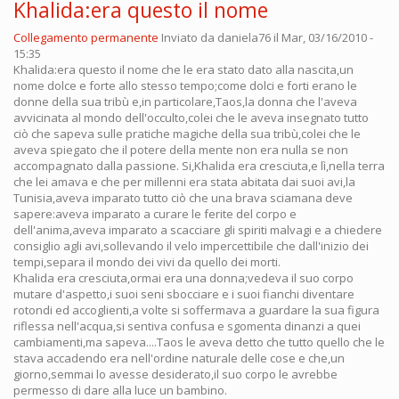
Khalida:era questo il nome
Collegamento permanente
Inviato da
daniela76
il Mar, 03/16/2010 -
15:35
Khalida:era questo il nome che le era stato dato alla nascita,un
nome dolce e forte allo stesso tempo;come dolci e forti erano le
donne della sua tribù e,in particolare,Taos,la donna che l'aveva
avvicinata al mondo dell'occulto,colei che le aveva insegnato tutto
ciò che sapeva sulle pratiche magiche della sua tribù,colei che le
aveva spiegato che il potere della mente non era nulla se non
accompagnato dalla passione. Si,Khalida era cresciuta,e lì,nella terra
che lei amava e che per millenni era stata abitata dai suoi avi,la
Tunisia,aveva imparato tutto ciò che una brava sciamana deve
sapere:aveva imparato a curare le ferite del corpo e
dell'anima,aveva imparato a scacciare gli spiriti malvagi e a chiedere
consiglio agli avi,sollevando il velo impercettibile che dall'inizio dei
tempi,separa il mondo dei vivi da quello dei morti.
Khalida era cresciuta,ormai era una donna;vedeva il suo corpo
mutare d'aspetto,i suoi seni sbocciare e i suoi fianchi diventare
rotondi ed accoglienti,a volte si soffermava a guardare la sua figura
riflessa nell'acqua,si sentiva confusa e sgomenta dinanzi a quei
cambiamenti,ma sapeva....Taos le aveva detto che tutto quello che le
stava accadendo era nell'ordine naturale delle cose e che,un
giorno,semmai lo avesse desiderato,il suo corpo le avrebbe
permesso di dare alla luce un bambino.