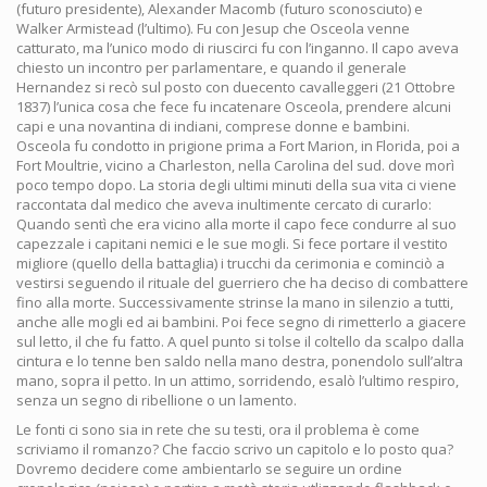
(futuro presidente), Alexander Macomb (futuro sconosciuto) e
Walker Armistead (l’ultimo). Fu con Jesup che Osceola venne
catturato, ma l’unico modo di riuscirci fu con l’inganno. Il capo aveva
chiesto un incontro per parlamentare, e quando il generale
Hernandez si recò sul posto con duecento cavalleggeri (21 Ottobre
1837) l’unica cosa che fece fu incatenare Osceola, prendere alcuni
capi e una novantina di indiani, comprese donne e bambini.
Osceola fu condotto in prigione prima a Fort Marion, in Florida, poi a
Fort Moultrie, vicino a Charleston, nella Carolina del sud. dove morì
poco tempo dopo. La storia degli ultimi minuti della sua vita ci viene
raccontata dal medico che aveva inultimente cercato di curarlo:
Quando sentì che era vicino alla morte il capo fece condurre al suo
capezzale i capitani nemici e le sue mogli. Si fece portare il vestito
migliore (quello della battaglia) i trucchi da cerimonia e cominciò a
vestirsi seguendo il rituale del guerriero che ha deciso di combattere
fino alla morte. Successivamente strinse la mano in silenzio a tutti,
anche alle mogli ed ai bambini. Poi fece segno di rimetterlo a giacere
sul letto, il che fu fatto. A quel punto si tolse il coltello da scalpo dalla
cintura e lo tenne ben saldo nella mano destra, ponendolo sull’altra
mano, sopra il petto. In un attimo, sorridendo, esalò l’ultimo respiro,
senza un segno di ribellione o un lamento.
Le fonti ci sono sia in rete che su testi, ora il problema è come
scriviamo il romanzo? Che faccio scrivo un capitolo e lo posto qua?
Dovremo decidere come ambientarlo se seguire un ordine