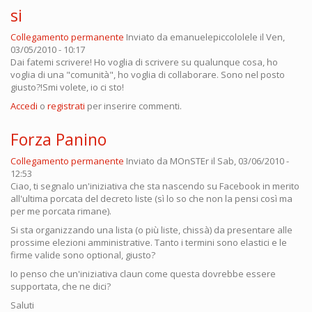
si
Collegamento permanente
Inviato da
emanuelepiccololele
il Ven,
03/05/2010 - 10:17
Dai fatemi scrivere! Ho voglia di scrivere su qualunque cosa, ho
voglia di una "comunità", ho voglia di collaborare. Sono nel posto
giusto?!Smi volete, io ci sto!
Accedi
o
registrati
per inserire commenti.
Forza Panino
Collegamento permanente
Inviato da
MOnSTEr
il Sab, 03/06/2010 -
12:53
Ciao, ti segnalo un'iniziativa che sta nascendo su Facebook in merito
all'ultima porcata del decreto liste (sì lo so che non la pensi così ma
per me porcata rimane).
Si sta organizzando una lista (o più liste, chissà) da presentare alle
prossime elezioni amministrative. Tanto i termini sono elastici e le
firme valide sono optional, giusto?
Io penso che un'iniziativa claun come questa dovrebbe essere
supportata, che ne dici?
Saluti