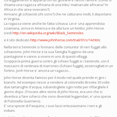
corteggiamento si apparta con un giovane e fanno l'amore. (come si
chiama una ragazza africana di una tribu' matriarcale africana? In
Africa in che area vivevano?)
Arrivano gli schiavisti (chi sono?) che ne catturano molti, li deportano
in Virginia.
La ragazza viene anche lei fatta schiava. Lei e' una apprendista
sciamana, arriva in America e da alla luce un bimbo, John Horse.
(vedi
http://en.wikipedia.org/wiki/Black_Seminoles
e il sito dedicato
http://www.johnhorse.com/trail/01/c/14.htm
)
Nella terra Seminole si formano delle comunita' di neri fuggiti allo
schiavismo. John Horse e la sua famiglia fuggono da una
piantagione e vanno a vivere in uno di questi villaggi.
Scoppia la prima guerra contro gli schiavi fuggiti e i Seminole, con il
massacro di centinaia di marrones (Schiavi fuggiti), asserragliati in un
fortino. Jonh Horse e' ancora un ragazzo...
John Horse diventa famoso per il modo nel quale prende in giro i
bianchi. Ad esempio riesce a vendere al colonnello Brooke 30 volte
due tartarughe d'acqua, rubandogliele ogni notte per rifilargliele il
giorno dopo. (Trovare altre storie di John Horse, era uno che si
divertiva a fare scherzi che sono diventati leggendari, e' una specie
di Pulcinella Guerriero).
E' una specie di Pasquino, i suoi lazzi entusiasmano i neri e gli
indiani.