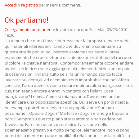
Accedi
o
registrati
per inserire commenti.
Ok partiamo!
Collegamento permanente
Inviato da
Jacopo Fo
il Mar, 03/23/2010 -
18:36
Ho temuto che non ci fosse interesse per la proposta. Invece vedo
qui materiali interessanti. Credo che dovremmo continuare su
questa strada per un po'. Mettere assieme una serie di brevi
esperimenti che ci permettano di sintonizzarci sul ritmo del racconto
(il colore, la chiave narrativa). Contemporaneamente occorre andare
avanti con le ricerche e aggiungere altri elementi. Inizio con un paio
di osservazioni. Innanzi tutto se si fa un romanzo storico tocca
lavorare sui dettagli. Ad esempio credo improbabile che nell'Africa
centrale, l'area dove troviamo culture matriarcali, si mangiasse il cus
cus, non erano ancora entrati in contatto con l'Islam. Cosa
mangiavano? I nomi... Come si chiamavano. Dovremmo anche
identificare una popolazione specifica. Qui serve un po' di ricerca.
Ad esempio potrebbero essere una popolazione San non
boscimane... Oppure Dogon? Ma forse i Dogon erano già troppo a
nord? Sempre su questo piano starei attento a non cadere nel
favolismo. Farei un romanzo realistico. La visione dello
sciamanesimo primitivo è molto semplice, elementare. Non ci sono
poteri della mente ma una modalità di relazionarsi con la realtà. La