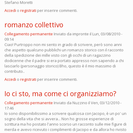
Stefano Moretti
Accedi
o
registrati
per inserire commenti.
romanzo collettivo
Collegamento permanente
Inviato da
impronte
il Lun, 03/08/2010 -
09:14
Ciao! Purtroppo non mi sento in grado di scrivere, però sono anni
che aspetto qualcuno pubblichi un romanzo storico con il racconto
della spedizione dei mille visto con gli occhi di un ragazzino
dodicenne che il padre si era portato appresso non sapendo a chi
lasciarlo (personaggio storico) Bho, questo è il mio massimo di
contributo..
Accedi
o
registrati
per inserire commenti.
Io ci sto, ma come ci organizziamo?
Collegamento permanente
Inviato da
Nuzzino
il Ven, 03/12/2010 -
17:46
Io sono disponibilissimo a scrivere qualcosa con Jacopo, è un po' un
sogno della vita che si avvera... Non ho grosse esperienze di
scrittura ma ho postato l'anno scorso un racconto sulle mie figure di
merda e avevo ricevuto i complimenti di Jacopo e da allora ho rivisto