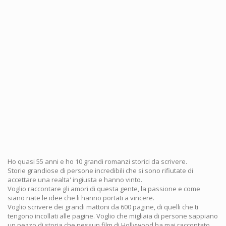
Ho quasi 55 anni e ho 10 grandi romanzi storici da scrivere.
Storie grandiose di persone incredibili che si sono rifiutate di
accettare una realta' ingiusta e hanno vinto.
Voglio raccontare gli amori di questa gente, la passione e come
siano nate le idee che li hanno portati a vincere.
Voglio scrivere dei grandi mattoni da 600 pagine, di quelli che ti
tengono incollati alle pagine. Voglio che migliaia di persone sappiano
un pezzo di storia che nessun film di Hollywood ha mai raccontato.