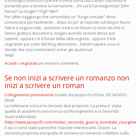
cronologico (noioso) o partire a metà storia utlizzando flashback e
portando poi a termine la narrazione... chi sarà il protagonista? John
Horse? La moglie? I figli? Altri?
Per ultim oaggiungo che servirebbe un "luogo virtuale" dove
comunciare più facilmente... dopo un po' di risposte sul blog io faccio
fatica a seguire tutti... potremo creare un forum (ci sono siti che lo
fanno gratis) e discutere li, magari avendo sezioni divise per
capitoli...oppure c'è il forum della città segreta... oppure il link
segnalato più sotto del blog attivissimo... fatemi sapere cosa si
decide che così cominciamo a tirar giù qualcosa!
Help!
Accedi
o
registrati
per inserire commenti.
Se non inizi a scrivere un romanzo non
inizi a scrivere un roman
Collegamento permanente
Inviato da
Jacopo Fo
il Dom, 03/14/2010 -
09:44
La settimana scorsa ho lanciato due proposte. La prima e' stata
quella di aiutarmi in una ricerca sul Risorgimento e la Seconda
Guerra Mondiale
(
http://www.jacopofo.com/misteri_seconda_guerra_mondiale_risorgim
E qui ci sono state parecchie risposte interessanti. Grazie. La
seconda proposta era quella di scrivere un romanzo collettivo sulla