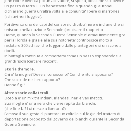
Jonh Horse diventa poi un allevatore, si sposa, possiede 90 bovini e
un pezzo di terra. E' un benestante fino a quando gli europei
dichiarano guerra un'altra volta alle comunita' libere di marrones
(schiavi neri fuggitivi).
Poi diventa uno dei capi del consorzio di tribu' nere e indiane che si
uniscono nella nazione Seminole (precisare il rapporto).
Horse, quando la Seconda Guerra Seminole e' ormai imminente gira
per la Florida e grazie alla sua notorieta' contribuisce molto a
reclutare 300 schiavi che fuggono dalle piantagioni e si uniscono ai
ribelli.
In battaglia continua a comportarsi come un pazzo esponendosi a
grandi rischi (cercare racconti).
Storia d'amore.
Chi e' la moglie? Dove si conoscono? Con che rito si sposano?
Che succede nel loro rapporto?
Hanno figli?
Altre storie collaterali.
Oceola e' un mix tra indiani, irlandesi, neri e vari meticci.
Sua moglie e' una nera che viene rapita dai bianchi.
(che fine fa? Lui riesce a liberarla?)
Famoso il suo gesto di piantare un coltello sul foglio del trattato di
deportazione proposto dal governo dei bianchi durante la Seconda
Guerra Seminole.