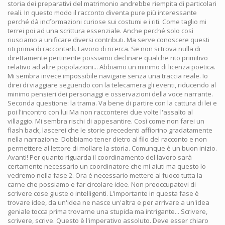
storia dei preparativi del matrimonio andrebbe riempita di particolari
reali. In questo modo il racconto diventa pure più interessante
perché dà incformazioni curiose sui costumi e i riti. Come taglio mi
terrei poi ad una scrittura essenziale. Anche perché solo così
riusciamo a unificare diversi contributi. Ma serve conoscere questi
riti prima di raccontarli. Lavoro di ricerca. Se non si trova nulla di
direttamente pertinente possiamo declinare qualche rito primitivo
relativo ad altre popolazioni... Abbiamo un minimo di licenza poetica.
Mi sembra invece impossibile navigare senza una traccia reale. Io
direi di viaggiare seguendo con la telecamera gli eventi, riducendo al
minimo pensieri dei personaggi e osservazioni della voce narrante.
Seconda questione: la trama. Va bene di partire con la cattura di lei e
poi l'incontro con lui Ma non racconterei due volte l'assalto al
villaggio. Mi sembra rischi di appesantire. Così come non farei un
flash back, lascerei che le storie precedenti affiorino gradatamente
nella narrazione. Dobbiamo tener dietro al filo del racconto e non
permettere al lettore di mollare la storia. Comunque è un buon inizio.
Avanti! Per quanto riguarda il coordinamento del lavoro sarà
certamente necessario un coordinatore che mi aiuti ma questo lo
vedremo nella fase 2. Ora è necessario mettere al fuoco tutta la
carne che possiamo e far circolare idee. Non preoccupatevi di
scrivere cose giuste o intelligenti. L'importante in questa fase è
trovare idee, da un'idea ne nasce un'altra e per arrivare a un'idea
geniale tocca prima trovarne una stupida ma intrigante... Scrivere,
scrivere, scrive. Questo è l'imperativo assoluto. Deve esser chiaro