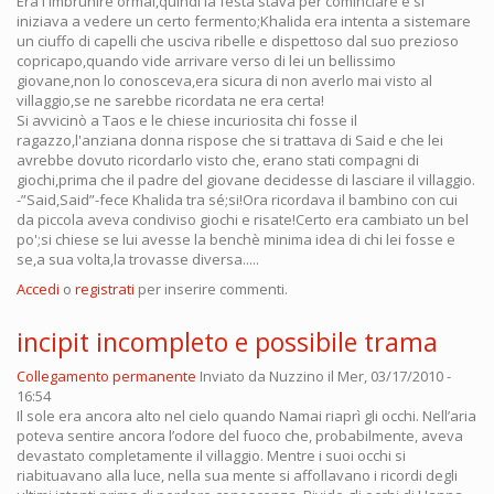
Era l'imbrunire ormai,quindi la festa stava per cominciare e si
iniziava a vedere un certo fermento;Khalida era intenta a sistemare
un ciuffo di capelli che usciva ribelle e dispettoso dal suo prezioso
copricapo,quando vide arrivare verso di lei un bellissimo
giovane,non lo conosceva,era sicura di non averlo mai visto al
villaggio,se ne sarebbe ricordata ne era certa!
Si avvicinò a Taos e le chiese incuriosita chi fosse il
ragazzo,l'anziana donna rispose che si trattava di Said e che lei
avrebbe dovuto ricordarlo visto che, erano stati compagni di
giochi,prima che il padre del giovane decidesse di lasciare il villaggio.
-”Said,Said”-fece Khalida tra sé;si!Ora ricordava il bambino con cui
da piccola aveva condiviso giochi e risate!Certo era cambiato un bel
po';si chiese se lui avesse la benchè minima idea di chi lei fosse e
se,a sua volta,la trovasse diversa.....
Accedi
o
registrati
per inserire commenti.
incipit incompleto e possibile trama
Collegamento permanente
Inviato da
Nuzzino
il Mer, 03/17/2010 -
16:54
Il sole era ancora alto nel cielo quando Namai riaprì gli occhi. Nell’aria
poteva sentire ancora l’odore del fuoco che, probabilmente, aveva
devastato completamente il villaggio. Mentre i suoi occhi si
riabituavano alla luce, nella sua mente si affollavano i ricordi degli