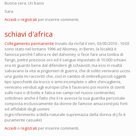
Buona sera. Un bacio
Sara
Accedi
o
registrati
per inserire commenti.
schiavi d'africa
Collegamento permanente
Inviato da
nicfal
il Ven, 03/05/2010 - 10:03
sono stato nel lontano 1996 ad Abomey, in Benin, la località è
famosa perchè l'allora re del dahomey si fece fare una tomba di
fango, pietre preziose oro ed il sangue impastato di 10.000 schiavi.
ora mi guardo bene dal difendere gli schiavisti, ma essi in realtà
salvavano la vita ai prigionieri di guerra, che di solito venivano uccisi.
una guida mi raccontò che, così in cambio di ombrelli,piccoli oggetti
tipo specchietti da trucco o armi incomplete o altre chincaglierie,
venivano venduti agli europei (che li facevano poi morire di stenti
sulle navi o di botte e fatica nei campi nel nuovo continente).
sottolineo anche il fatto che il re avesse la sua guardia personale
composta esclusivamente da donne (le famose amazzoni) più forti
ed affidabili degli uomini
(ogni riferimento a:della naturale supremazia della donna di J.fo è
puramente casuale)
Accedi
o
registrati
per inserire commenti.