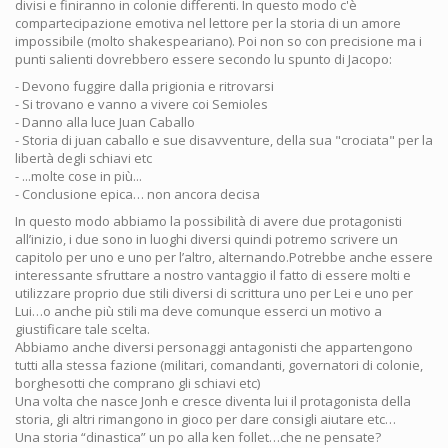
divisi e finiranno in colonie differenti. In questo modo c'è
compartecipazione emotiva nel lettore per la storia di un amore
impossibile (molto shakespeariano). Poi non so con precisione ma i
punti salienti dovrebbero essere secondo lu spunto di Jacopo:
- Devono fuggire dalla prigionia e ritrovarsi
- Si trovano e vanno a vivere coi Semioles
- Danno alla luce Juan Caballo
- Storia di juan caballo e sue disavventure, della sua "crociata" per la
libertà degli schiavi etc
- ...molte cose in più...
- Conclusione epica… non ancora decisa
In questo modo abbiamo la possibilità di avere due protagonisti
all’inizio, i due sono in luoghi diversi quindi potremo scrivere un
capitolo per uno e uno per l’altro, alternando.Potrebbe anche essere
interessante sfruttare a nostro vantaggio il fatto di essere molti e
utilizzare proprio due stili diversi di scrittura uno per Lei e uno per
Lui…o anche più stili ma deve comunque esserci un motivo a
giustificare tale scelta.
Abbiamo anche diversi personaggi antagonisti che appartengono
tutti alla stessa fazione (militari, comandanti, governatori di colonie,
borghesotti che comprano gli schiavi etc)
Una volta che nasce Jonh e cresce diventa lui il protagonista della
storia, gli altri rimangono in gioco per dare consigli aiutare etc…
Una storia “dinastica” un po alla ken follet…che ne pensate?