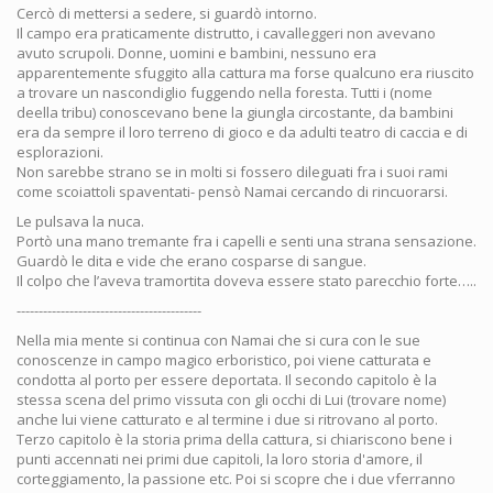
Cercò di mettersi a sedere, si guardò intorno.
Il campo era praticamente distrutto, i cavalleggeri non avevano
avuto scrupoli. Donne, uomini e bambini, nessuno era
apparentemente sfuggito alla cattura ma forse qualcuno era riuscito
a trovare un nascondiglio fuggendo nella foresta. Tutti i (nome
deella tribu) conoscevano bene la giungla circostante, da bambini
era da sempre il loro terreno di gioco e da adulti teatro di caccia e di
esplorazioni.
Non sarebbe strano se in molti si fossero dileguati fra i suoi rami
come scoiattoli spaventati- pensò Namai cercando di rincuorarsi.
Le pulsava la nuca.
Portò una mano tremante fra i capelli e senti una strana sensazione.
Guardò le dita e vide che erano cosparse di sangue.
Il colpo che l’aveva tramortita doveva essere stato parecchio forte…..
------------------------------------------
Nella mia mente si continua con Namai che si cura con le sue
conoscenze in campo magico erboristico, poi viene catturata e
condotta al porto per essere deportata. Il secondo capitolo è la
stessa scena del primo vissuta con gli occhi di Lui (trovare nome)
anche lui viene catturato e al termine i due si ritrovano al porto.
Terzo capitolo è la storia prima della cattura, si chiariscono bene i
punti accennati nei primi due capitoli, la loro storia d'amore, il
corteggiamento, la passione etc. Poi si scopre che i due vferranno