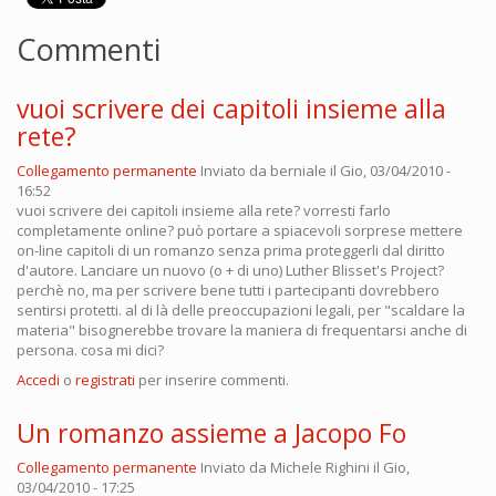
Commenti
vuoi scrivere dei capitoli insieme alla
rete?
Collegamento permanente
Inviato da
berniale
il Gio, 03/04/2010 -
16:52
vuoi scrivere dei capitoli insieme alla rete? vorresti farlo
completamente online? può portare a spiacevoli sorprese mettere
on-line capitoli di un romanzo senza prima proteggerli dal diritto
d'autore. Lanciare un nuovo (o + di uno) Luther Blisset's Project?
perchè no, ma per scrivere bene tutti i partecipanti dovrebbero
sentirsi protetti. al di là delle preoccupazioni legali, per "scaldare la
materia" bisognerebbe trovare la maniera di frequentarsi anche di
persona. cosa mi dici?
Accedi
o
registrati
per inserire commenti.
Un romanzo assieme a Jacopo Fo
Collegamento permanente
Inviato da
Michele Righini
il Gio,
03/04/2010 - 17:25