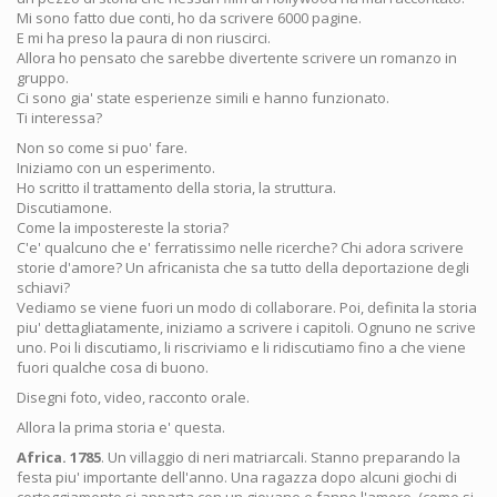
Mi sono fatto due conti, ho da scrivere 6000 pagine.
E mi ha preso la paura di non riuscirci.
Allora ho pensato che sarebbe divertente scrivere un romanzo in
gruppo.
Ci sono gia' state esperienze simili e hanno funzionato.
Ti interessa?
Non so come si puo' fare.
Iniziamo con un esperimento.
Ho scritto il trattamento della storia, la struttura.
Discutiamone.
Come la impostereste la storia?
C'e' qualcuno che e' ferratissimo nelle ricerche? Chi adora scrivere
storie d'amore? Un africanista che sa tutto della deportazione degli
schiavi?
Vediamo se viene fuori un modo di collaborare. Poi, definita la storia
piu' dettagliatamente, iniziamo a scrivere i capitoli. Ognuno ne scrive
uno. Poi li discutiamo, li riscriviamo e li ridiscutiamo fino a che viene
fuori qualche cosa di buono.
Disegni foto, video, racconto orale.
Allora la prima storia e' questa.
Africa. 1785
. Un villaggio di neri matriarcali. Stanno preparando la
festa piu' importante dell'anno. Una ragazza dopo alcuni giochi di