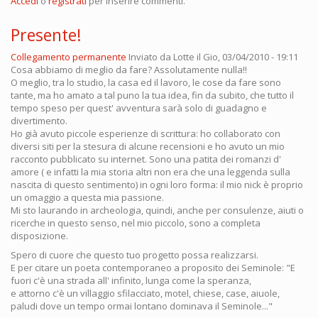
Accedi
o
registrati
per inserire commenti.
Presente!
Collegamento permanente
Inviato da
Lotte
il Gio, 03/04/2010 - 19:11
Cosa abbiamo di meglio da fare? Assolutamente nulla!!
O meglio, tra lo studio, la casa ed il lavoro, le cose da fare sono
tante, ma ho amato a tal puno la tua idea, fin da subito, che tutto il
tempo speso per quest' avventura sarà solo di guadagno e
divertimento.
Ho già avuto piccole esperienze di scrittura: ho collaborato con
diversi siti per la stesura di alcune recensioni e ho avuto un mio
racconto pubblicato su internet. Sono una patita dei romanzi d'
amore ( e infatti la mia storia altri non era che una leggenda sulla
nascita di questo sentimento) in ogni loro forma: il mio nick è proprio
un omaggio a questa mia passione.
Mi sto laurando in archeologia, quindi, anche per consulenze, aiuti o
ricerche in questo senso, nel mio piccolo, sono a completa
disposizione.
Spero di cuore che questo tuo progetto possa realizzarsi.
E per citare un poeta contemporaneo a proposito dei Seminole: "E
fuori c'è una strada all' infinito, lunga come la speranza,
e attorno c'è un villaggio sfilacciato, motel, chiese, case, aiuole,
paludi dove un tempo ormai lontano dominava il Seminole..."