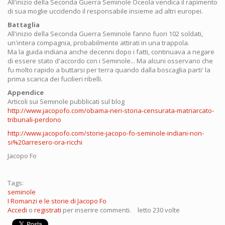
All'inizio della Seconda Guerra Seminole Oceola vendica il rapimento
di sua moglie uccidendo il responsabile insieme ad altri europei.
Battaglia
All'inizio della Seconda Guerra Seminole fanno fuori 102 soldati,
un'intera compagnia, probabilmente attirati in una trappola.
Ma la guida indiana anche decenni dopo i fatti, continuava a negare
di essere stato d'accordo con i Seminole... Ma alcuni osservano che
fu molto rapido a buttarsi per terra quando dalla boscaglia parti' la
prima scarica dei fucilieri ribelli.
Appendice
Articoli sui Seminole pubblicati sul blog
http://www.jacopofo.com/obama-neri-storia-censurata-matriarcato-
tribunali-perdono
http://www.jacopofo.com/storie-jacopo-fo-seminole-indiani-non-
si%20arresero-ora-ricchi
Jacopo Fo
Tags:
seminole
I Romanzi e le storie di Jacopo Fo
Accedi
o
registrati
per inserire commenti.
letto 230 volte