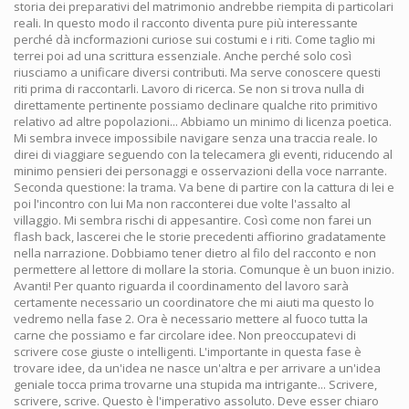
storia dei preparativi del matrimonio andrebbe riempita di particolari
reali. In questo modo il racconto diventa pure più interessante
perché dà incformazioni curiose sui costumi e i riti. Come taglio mi
terrei poi ad una scrittura essenziale. Anche perché solo così
riusciamo a unificare diversi contributi. Ma serve conoscere questi
riti prima di raccontarli. Lavoro di ricerca. Se non si trova nulla di
direttamente pertinente possiamo declinare qualche rito primitivo
relativo ad altre popolazioni... Abbiamo un minimo di licenza poetica.
Mi sembra invece impossibile navigare senza una traccia reale. Io
direi di viaggiare seguendo con la telecamera gli eventi, riducendo al
minimo pensieri dei personaggi e osservazioni della voce narrante.
Seconda questione: la trama. Va bene di partire con la cattura di lei e
poi l'incontro con lui Ma non racconterei due volte l'assalto al
villaggio. Mi sembra rischi di appesantire. Così come non farei un
flash back, lascerei che le storie precedenti affiorino gradatamente
nella narrazione. Dobbiamo tener dietro al filo del racconto e non
permettere al lettore di mollare la storia. Comunque è un buon inizio.
Avanti! Per quanto riguarda il coordinamento del lavoro sarà
certamente necessario un coordinatore che mi aiuti ma questo lo
vedremo nella fase 2. Ora è necessario mettere al fuoco tutta la
carne che possiamo e far circolare idee. Non preoccupatevi di
scrivere cose giuste o intelligenti. L'importante in questa fase è
trovare idee, da un'idea ne nasce un'altra e per arrivare a un'idea
geniale tocca prima trovarne una stupida ma intrigante... Scrivere,
scrivere, scrive. Questo è l'imperativo assoluto. Deve esser chiaro