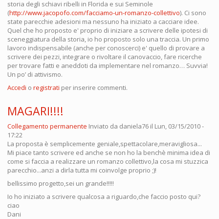
storia degli schiavi ribelli in Florida e sui Seminole
(
http://www.jacopofo.com/facciamo-un-romanzo-collettivo
). Ci sono
state parecchie adesioni ma nessuno ha iniziato a cacciare idee.
Quel che ho proposto e' proprio di iniziare a scrivere delle ipotesi di
sceneggiatura della storia, io ho proposto solo una traccia. Un primo
lavoro indispensabile (anche per conoscerci) e' quello di provare a
scrivere dei pezzi, integrare o rivoltare il canovaccio, fare ricerche
per trovare fatti e aneddoti da implementare nel romanzo… Suvvia!
Un po’ di attivismo.
Accedi
o
registrati
per inserire commenti.
MAGARI!!!!
Collegamento permanente
Inviato da
daniela76
il Lun, 03/15/2010 -
17:22
La proposta è semplicemente geniale,spettacolare,meravigliosa...
Mi piace tanto scrivere ed anche se non ho la benchè minima idea di
come si faccia a realizzare un romanzo collettivo,la cosa mi stuzzica
parecchio...anzi a dirla tutta mi coinvolge proprio ;)!
bellissimo progetto,sei un grande!!!!!
Io ho iniziato a scrivere qualcosa a riguardo,che faccio posto qui?
ciao
Dani