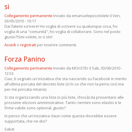
si
Collegamento permanente
Inviato da
emanuelepiccololele
il Ven,
03/05/2010 - 10:17
Dai fatemi scrivere! Ho voglia di scrivere su qualunque cosa, ho
voglia di una "comunità", ho voglia di collaborare. Sono nel posto
giusto?!Smi volete, io ci sto!
Accedi
o
registrati
per inserire commenti.
Forza Panino
Collegamento permanente
Inviato da
MOnSTEr
il Sab, 03/06/2010 -
12:53
Ciao, ti segnalo un'iniziativa che sta nascendo su Facebook in merito
all'ultima porcata del decreto liste (sì lo so che non la pensi così ma
per me porcata rimane).
Si sta organizzando una lista (o più liste, chissà) da presentare alle
prossime elezioni amministrative. Tanto i termini sono elastici e le
firme valide sono optional, giusto?
Io penso che un'iniziativa claun come questa dovrebbe essere
supportata, che ne dici?
Saluti