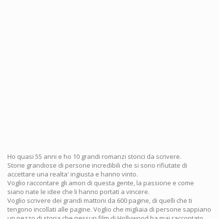
Ho quasi 55 anni e ho 10 grandi romanzi storici da scrivere.
Storie grandiose di persone incredibili che si sono rifiutate di
accettare una realta' ingiusta e hanno vinto.
Voglio raccontare gli amori di questa gente, la passione e come
siano nate le idee che li hanno portati a vincere.
Voglio scrivere dei grandi mattoni da 600 pagine, di quelli che ti
tengono incollati alle pagine. Voglio che migliaia di persone sappiano
un pezzo di storia che nessun film di Hollywood ha mai raccontato.