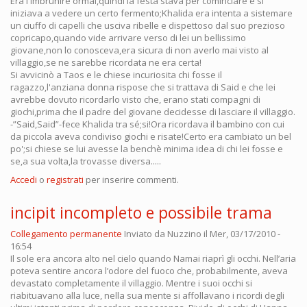
Era l'imbrunire ormai,quindi la festa stava per cominciare e si
iniziava a vedere un certo fermento;Khalida era intenta a sistemare
un ciuffo di capelli che usciva ribelle e dispettoso dal suo prezioso
copricapo,quando vide arrivare verso di lei un bellissimo
giovane,non lo conosceva,era sicura di non averlo mai visto al
villaggio,se ne sarebbe ricordata ne era certa!
Si avvicinò a Taos e le chiese incuriosita chi fosse il
ragazzo,l'anziana donna rispose che si trattava di Said e che lei
avrebbe dovuto ricordarlo visto che, erano stati compagni di
giochi,prima che il padre del giovane decidesse di lasciare il villaggio.
-”Said,Said”-fece Khalida tra sé;si!Ora ricordava il bambino con cui
da piccola aveva condiviso giochi e risate!Certo era cambiato un bel
po';si chiese se lui avesse la benchè minima idea di chi lei fosse e
se,a sua volta,la trovasse diversa.....
Accedi
o
registrati
per inserire commenti.
incipit incompleto e possibile trama
Collegamento permanente
Inviato da
Nuzzino
il Mer, 03/17/2010 -
16:54
Il sole era ancora alto nel cielo quando Namai riaprì gli occhi. Nell’aria
poteva sentire ancora l’odore del fuoco che, probabilmente, aveva
devastato completamente il villaggio. Mentre i suoi occhi si
riabituavano alla luce, nella sua mente si affollavano i ricordi degli