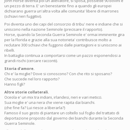
Jonh Horse diventa poi un allevatore, si sposa, possiede 90 bovini e
un pezzo di terra. E' un benestante fino a quando gli europei
dichiarano guerra un'altra volta alle comunita' libere di marrones
(schiavi neri fuggitivi).
Poi diventa uno dei capi del consorzio di tribu' nere e indiane che si
uniscono nella nazione Seminole (precisare il rapporto).
Horse, quando la Seconda Guerra Seminole e' ormai imminente gira
per la Florida e grazie alla sua notorieta' contribuisce molto a
reclutare 300 schiavi che fuggono dalle piantagioni e si uniscono ai
ribelli.
In battaglia continua a comportarsi come un pazzo esponendosi a
grandi rischi (cercare racconti).
Storia d'amore.
Chi e' la moglie? Dove si conoscono? Con che rito si sposano?
Che succede nel loro rapporto?
Hanno figli?
Altre storie collaterali.
Oceola e' un mix tra indiani, irlandesi, neri e vari meticci.
Sua moglie e' una nera che viene rapita dai bianchi.
(che fine fa? Lui riesce a liberarla?)
Famoso il suo gesto di piantare un coltello sul foglio del trattato di
deportazione proposto dal governo dei bianchi durante la Seconda
Guerra Seminole.