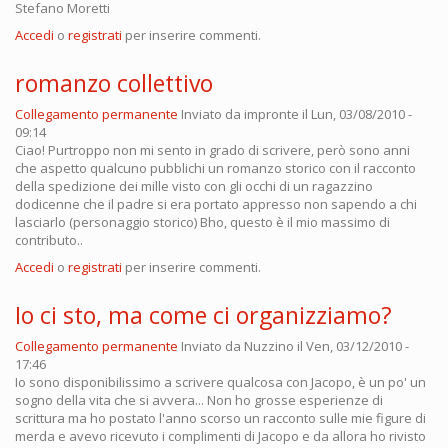
Stefano Moretti
Accedi
o
registrati
per inserire commenti.
romanzo collettivo
Collegamento permanente
Inviato da
impronte
il Lun, 03/08/2010 -
09:14
Ciao! Purtroppo non mi sento in grado di scrivere, però sono anni
che aspetto qualcuno pubblichi un romanzo storico con il racconto
della spedizione dei mille visto con gli occhi di un ragazzino
dodicenne che il padre si era portato appresso non sapendo a chi
lasciarlo (personaggio storico) Bho, questo è il mio massimo di
contributo..
Accedi
o
registrati
per inserire commenti.
Io ci sto, ma come ci organizziamo?
Collegamento permanente
Inviato da
Nuzzino
il Ven, 03/12/2010 -
17:46
Io sono disponibilissimo a scrivere qualcosa con Jacopo, è un po' un
sogno della vita che si avvera... Non ho grosse esperienze di
scrittura ma ho postato l'anno scorso un racconto sulle mie figure di
merda e avevo ricevuto i complimenti di Jacopo e da allora ho rivisto