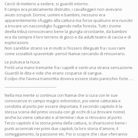
Cercò di mettersi a sedere, si guardò intorno.
Il campo era praticamente distrutto, i cavalleggeri non avevano
avuto scrupoli. Donne, uomini e bambini, nessuno era
apparentemente sfuggito alla cattura ma forse qualcuno era riuscito
a trovare un nascondiglio fuggendo nella foresta. Tutti i (nome
deella tribu) conoscevano bene la giungla circostante, da bambini
era da sempre il loro terreno di gioco e da adulti teatro di caccia e di
esplorazioni.
Non sarebbe strano se in molti si fossero dileguati fra i suoi rami
come scoiattoli spaventati- pensò Namai cercando di rincuorarsi.
Le pulsava la nuca.
Portò una mano tremante fra i capelli e senti una strana sensazione.
Guardò le dita e vide che erano cosparse di sangue.
Il colpo che l’aveva tramortita doveva essere stato parecchio forte…..
------------------------------------------
Nella mia mente si continua con Namai che si cura con le sue
conoscenze in campo magico erboristico, poi viene catturata e
condotta al porto per essere deportata. Il secondo capitolo è la
stessa scena del primo vissuta con gli occhi di Lui (trovare nome)
anche lui viene catturato e al termine i due si ritrovano al porto.
Terzo capitolo è la storia prima della cattura, si chiariscono bene i
punti accennati nei primi due capitoli, la loro storia d'amore, il
corteggiamento, la passione etc. Poi si scopre che i due vferranno