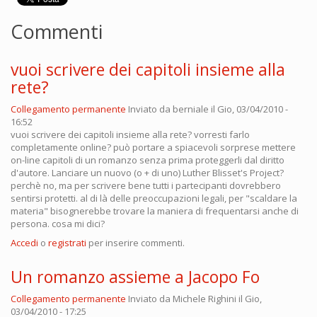
Commenti
vuoi scrivere dei capitoli insieme alla
rete?
Collegamento permanente
Inviato da
berniale
il Gio, 03/04/2010 -
16:52
vuoi scrivere dei capitoli insieme alla rete? vorresti farlo
completamente online? può portare a spiacevoli sorprese mettere
on-line capitoli di un romanzo senza prima proteggerli dal diritto
d'autore. Lanciare un nuovo (o + di uno) Luther Blisset's Project?
perchè no, ma per scrivere bene tutti i partecipanti dovrebbero
sentirsi protetti. al di là delle preoccupazioni legali, per "scaldare la
materia" bisognerebbe trovare la maniera di frequentarsi anche di
persona. cosa mi dici?
Accedi
o
registrati
per inserire commenti.
Un romanzo assieme a Jacopo Fo
Collegamento permanente
Inviato da
Michele Righini
il Gio,
03/04/2010 - 17:25