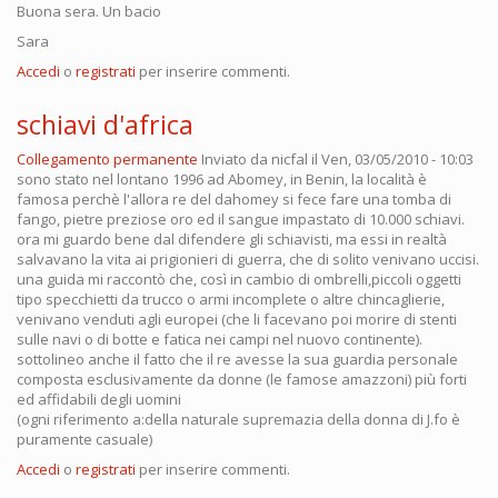
Buona sera. Un bacio
Sara
Accedi
o
registrati
per inserire commenti.
schiavi d'africa
Collegamento permanente
Inviato da
nicfal
il Ven, 03/05/2010 - 10:03
sono stato nel lontano 1996 ad Abomey, in Benin, la località è
famosa perchè l'allora re del dahomey si fece fare una tomba di
fango, pietre preziose oro ed il sangue impastato di 10.000 schiavi.
ora mi guardo bene dal difendere gli schiavisti, ma essi in realtà
salvavano la vita ai prigionieri di guerra, che di solito venivano uccisi.
una guida mi raccontò che, così in cambio di ombrelli,piccoli oggetti
tipo specchietti da trucco o armi incomplete o altre chincaglierie,
venivano venduti agli europei (che li facevano poi morire di stenti
sulle navi o di botte e fatica nei campi nel nuovo continente).
sottolineo anche il fatto che il re avesse la sua guardia personale
composta esclusivamente da donne (le famose amazzoni) più forti
ed affidabili degli uomini
(ogni riferimento a:della naturale supremazia della donna di J.fo è
puramente casuale)
Accedi
o
registrati
per inserire commenti.