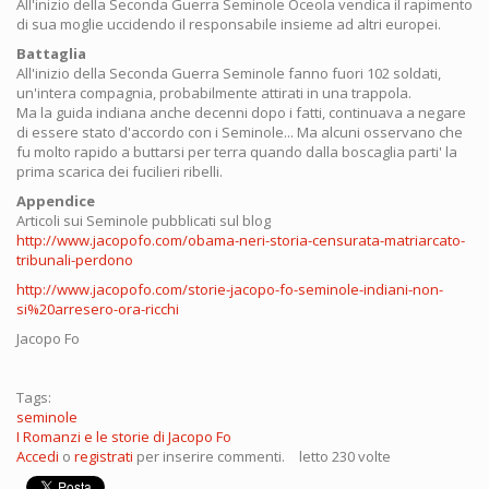
All'inizio della Seconda Guerra Seminole Oceola vendica il rapimento
di sua moglie uccidendo il responsabile insieme ad altri europei.
Battaglia
All'inizio della Seconda Guerra Seminole fanno fuori 102 soldati,
un'intera compagnia, probabilmente attirati in una trappola.
Ma la guida indiana anche decenni dopo i fatti, continuava a negare
di essere stato d'accordo con i Seminole... Ma alcuni osservano che
fu molto rapido a buttarsi per terra quando dalla boscaglia parti' la
prima scarica dei fucilieri ribelli.
Appendice
Articoli sui Seminole pubblicati sul blog
http://www.jacopofo.com/obama-neri-storia-censurata-matriarcato-
tribunali-perdono
http://www.jacopofo.com/storie-jacopo-fo-seminole-indiani-non-
si%20arresero-ora-ricchi
Jacopo Fo
Tags:
seminole
I Romanzi e le storie di Jacopo Fo
Accedi
o
registrati
per inserire commenti.
letto 230 volte