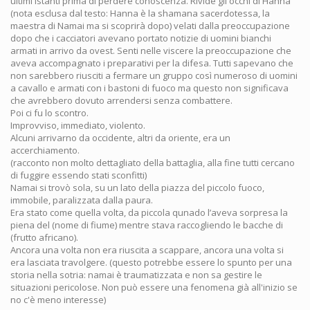
ultimi istanti prima di perdere conoscenza. Rivide gli occhi di Hanna
(nota esclusa dal testo: Hanna è la shamana sacerdotessa, la
maestra di Namai ma si scoprirà dopo) velati dalla preoccupazione
dopo che i cacciatori avevano portato notizie di uomini bianchi
armati in arrivo da ovest. Senti nelle viscere la preoccupazione che
aveva accompagnato i preparativi per la difesa. Tutti sapevano che
non sarebbero riusciti a fermare un gruppo così numeroso di uomini
a cavallo e armati con i bastoni di fuoco ma questo non significava
che avrebbero dovuto arrendersi senza combattere.
Poi ci fu lo scontro.
Improvviso, immediato, violento.
Alcuni arrivarno da occidente, altri da oriente, era un
accerchiamento.
(racconto non molto dettagliato della battaglia, alla fine tutti cercano
di fuggire essendo stati sconfitti)
Namai si trovò sola, su un lato della piazza del piccolo fuoco,
immobile, paralizzata dalla paura.
Era stato come quella volta, da piccola qunado l’aveva sorpresa la
piena del (nome di fiume) mentre stava raccogliendo le bacche di
(frutto africano).
Ancora una volta non era riuscita a scappare, ancora una volta si
era lasciata travolgere. (questo potrebbe essere lo spunto per una
storia nella sotria: namai è traumatizzata e non sa gestire le
situazioni pericolose. Non può essere una fenomena già all'inizio se
no c'è meno interesse)