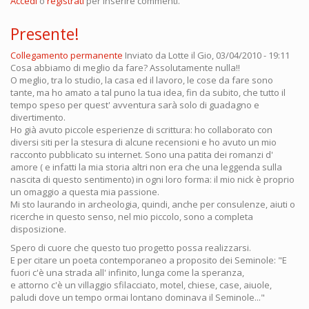
Accedi
o
registrati
per inserire commenti.
Presente!
Collegamento permanente
Inviato da
Lotte
il Gio, 03/04/2010 - 19:11
Cosa abbiamo di meglio da fare? Assolutamente nulla!!
O meglio, tra lo studio, la casa ed il lavoro, le cose da fare sono
tante, ma ho amato a tal puno la tua idea, fin da subito, che tutto il
tempo speso per quest' avventura sarà solo di guadagno e
divertimento.
Ho già avuto piccole esperienze di scrittura: ho collaborato con
diversi siti per la stesura di alcune recensioni e ho avuto un mio
racconto pubblicato su internet. Sono una patita dei romanzi d'
amore ( e infatti la mia storia altri non era che una leggenda sulla
nascita di questo sentimento) in ogni loro forma: il mio nick è proprio
un omaggio a questa mia passione.
Mi sto laurando in archeologia, quindi, anche per consulenze, aiuti o
ricerche in questo senso, nel mio piccolo, sono a completa
disposizione.
Spero di cuore che questo tuo progetto possa realizzarsi.
E per citare un poeta contemporaneo a proposito dei Seminole: "E
fuori c'è una strada all' infinito, lunga come la speranza,
e attorno c'è un villaggio sfilacciato, motel, chiese, case, aiuole,
paludi dove un tempo ormai lontano dominava il Seminole..."