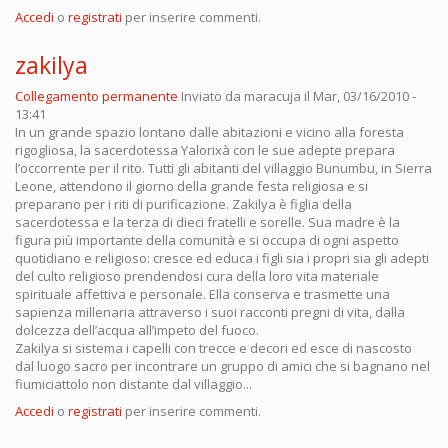
Accedi
o
registrati
per inserire commenti.
zakilya
Collegamento permanente
Inviato da
maracuja
il Mar, 03/16/2010 -
13:41
In un grande spazio lontano dalle abitazioni e vicino alla foresta
rigogliosa, la sacerdotessa Yalorixà con le sue adepte prepara
l’occorrente per il rito. Tutti gli abitanti del villaggio Bunumbu, in Sierra
Leone, attendono il giorno della grande festa religiosa e si
preparano per i riti di purificazione. Zakilya è figlia della
sacerdotessa e la terza di dieci fratelli e sorelle. Sua madre è la
figura più importante della comunità e si occupa di ogni aspetto
quotidiano e religioso: cresce ed educa i figli sia i propri sia gli adepti
del culto religioso prendendosi cura della loro vita materiale
spirituale affettiva e personale. Ella conserva e trasmette una
sapienza millenaria attraverso i suoi racconti pregni di vita, dalla
dolcezza dell’acqua all’impeto del fuoco.
Zakilya si sistema i capelli con trecce e decori ed esce di nascosto
dal luogo sacro per incontrare un gruppo di amici che si bagnano nel
fiumiciattolo non distante dal villaggio...
Accedi
o
registrati
per inserire commenti.