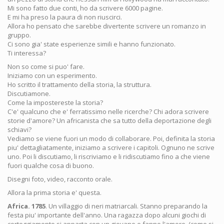
Mi sono fatto due conti, ho da scrivere 6000 pagine.
E mi ha preso la paura di non riuscirci.
Allora ho pensato che sarebbe divertente scrivere un romanzo in
gruppo.
Ci sono gia' state esperienze simili e hanno funzionato.
Ti interessa?
Non so come si puo' fare.
Iniziamo con un esperimento.
Ho scritto il trattamento della storia, la struttura.
Discutiamone.
Come la impostereste la storia?
C'e' qualcuno che e' ferratissimo nelle ricerche? Chi adora scrivere
storie d'amore? Un africanista che sa tutto della deportazione degli
schiavi?
Vediamo se viene fuori un modo di collaborare. Poi, definita la storia
piu' dettagliatamente, iniziamo a scrivere i capitoli. Ognuno ne scrive
uno. Poi li discutiamo, li riscriviamo e li ridiscutiamo fino a che viene
fuori qualche cosa di buono.
Disegni foto, video, racconto orale.
Allora la prima storia e' questa.
Africa. 1785
. Un villaggio di neri matriarcali. Stanno preparando la
festa piu' importante dell'anno. Una ragazza dopo alcuni giochi di