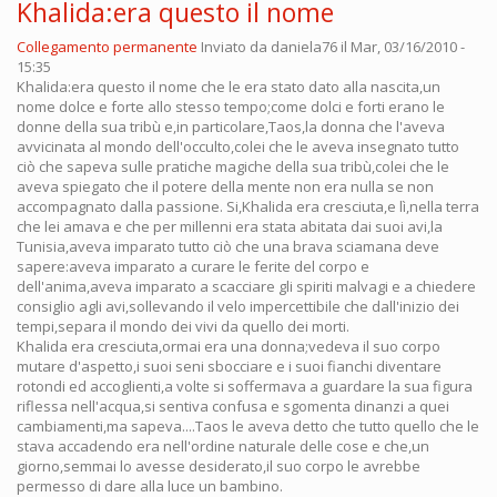
Khalida:era questo il nome
Collegamento permanente
Inviato da
daniela76
il Mar, 03/16/2010 -
15:35
Khalida:era questo il nome che le era stato dato alla nascita,un
nome dolce e forte allo stesso tempo;come dolci e forti erano le
donne della sua tribù e,in particolare,Taos,la donna che l'aveva
avvicinata al mondo dell'occulto,colei che le aveva insegnato tutto
ciò che sapeva sulle pratiche magiche della sua tribù,colei che le
aveva spiegato che il potere della mente non era nulla se non
accompagnato dalla passione. Si,Khalida era cresciuta,e lì,nella terra
che lei amava e che per millenni era stata abitata dai suoi avi,la
Tunisia,aveva imparato tutto ciò che una brava sciamana deve
sapere:aveva imparato a curare le ferite del corpo e
dell'anima,aveva imparato a scacciare gli spiriti malvagi e a chiedere
consiglio agli avi,sollevando il velo impercettibile che dall'inizio dei
tempi,separa il mondo dei vivi da quello dei morti.
Khalida era cresciuta,ormai era una donna;vedeva il suo corpo
mutare d'aspetto,i suoi seni sbocciare e i suoi fianchi diventare
rotondi ed accoglienti,a volte si soffermava a guardare la sua figura
riflessa nell'acqua,si sentiva confusa e sgomenta dinanzi a quei
cambiamenti,ma sapeva....Taos le aveva detto che tutto quello che le
stava accadendo era nell'ordine naturale delle cose e che,un
giorno,semmai lo avesse desiderato,il suo corpo le avrebbe
permesso di dare alla luce un bambino.