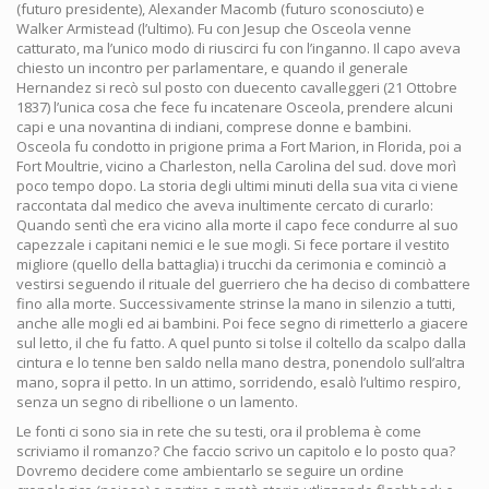
(futuro presidente), Alexander Macomb (futuro sconosciuto) e
Walker Armistead (l’ultimo). Fu con Jesup che Osceola venne
catturato, ma l’unico modo di riuscirci fu con l’inganno. Il capo aveva
chiesto un incontro per parlamentare, e quando il generale
Hernandez si recò sul posto con duecento cavalleggeri (21 Ottobre
1837) l’unica cosa che fece fu incatenare Osceola, prendere alcuni
capi e una novantina di indiani, comprese donne e bambini.
Osceola fu condotto in prigione prima a Fort Marion, in Florida, poi a
Fort Moultrie, vicino a Charleston, nella Carolina del sud. dove morì
poco tempo dopo. La storia degli ultimi minuti della sua vita ci viene
raccontata dal medico che aveva inultimente cercato di curarlo:
Quando sentì che era vicino alla morte il capo fece condurre al suo
capezzale i capitani nemici e le sue mogli. Si fece portare il vestito
migliore (quello della battaglia) i trucchi da cerimonia e cominciò a
vestirsi seguendo il rituale del guerriero che ha deciso di combattere
fino alla morte. Successivamente strinse la mano in silenzio a tutti,
anche alle mogli ed ai bambini. Poi fece segno di rimetterlo a giacere
sul letto, il che fu fatto. A quel punto si tolse il coltello da scalpo dalla
cintura e lo tenne ben saldo nella mano destra, ponendolo sull’altra
mano, sopra il petto. In un attimo, sorridendo, esalò l’ultimo respiro,
senza un segno di ribellione o un lamento.
Le fonti ci sono sia in rete che su testi, ora il problema è come
scriviamo il romanzo? Che faccio scrivo un capitolo e lo posto qua?
Dovremo decidere come ambientarlo se seguire un ordine