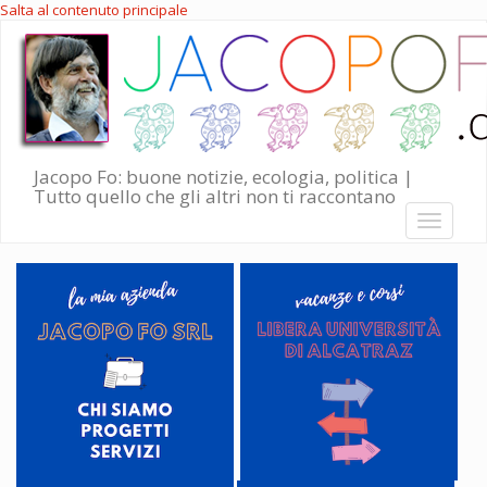
Salta al contenuto principale
Jacopo Fo: buone notizie, ecologia, politica |
Tutto quello che gli altri non ti raccontano
Toggle
navigati