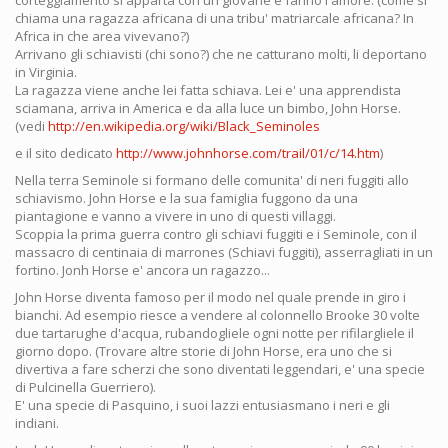
corteggiamento si apparta con un giovane e fanno l'amore. (come si
chiama una ragazza africana di una tribu' matriarcale africana? In
Africa in che area vivevano?)
Arrivano gli schiavisti (chi sono?) che ne catturano molti, li deportano
in Virginia.
La ragazza viene anche lei fatta schiava. Lei e' una apprendista
sciamana, arriva in America e da alla luce un bimbo, John Horse.
(vedi
http://en.wikipedia.org/wiki/Black_Seminoles
e il sito dedicato
http://www.johnhorse.com/trail/01/c/14.htm
)
Nella terra Seminole si formano delle comunita' di neri fuggiti allo
schiavismo. John Horse e la sua famiglia fuggono da una
piantagione e vanno a vivere in uno di questi villaggi.
Scoppia la prima guerra contro gli schiavi fuggiti e i Seminole, con il
massacro di centinaia di marrones (Schiavi fuggiti), asserragliati in un
fortino. Jonh Horse e' ancora un ragazzo...
John Horse diventa famoso per il modo nel quale prende in giro i
bianchi. Ad esempio riesce a vendere al colonnello Brooke 30 volte
due tartarughe d'acqua, rubandogliele ogni notte per rifilargliele il
giorno dopo. (Trovare altre storie di John Horse, era uno che si
divertiva a fare scherzi che sono diventati leggendari, e' una specie
di Pulcinella Guerriero).
E' una specie di Pasquino, i suoi lazzi entusiasmano i neri e gli
indiani.