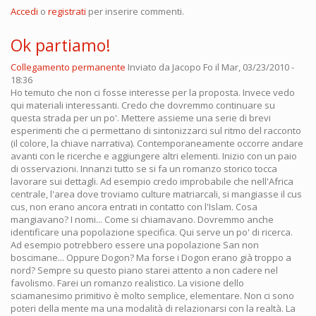
Accedi
o
registrati
per inserire commenti.
Ok partiamo!
Collegamento permanente
Inviato da
Jacopo Fo
il Mar, 03/23/2010 -
18:36
Ho temuto che non ci fosse interesse per la proposta. Invece vedo
qui materiali interessanti. Credo che dovremmo continuare su
questa strada per un po'. Mettere assieme una serie di brevi
esperimenti che ci permettano di sintonizzarci sul ritmo del racconto
(il colore, la chiave narrativa). Contemporaneamente occorre andare
avanti con le ricerche e aggiungere altri elementi. Inizio con un paio
di osservazioni. Innanzi tutto se si fa un romanzo storico tocca
lavorare sui dettagli. Ad esempio credo improbabile che nell'Africa
centrale, l'area dove troviamo culture matriarcali, si mangiasse il cus
cus, non erano ancora entrati in contatto con l'Islam. Cosa
mangiavano? I nomi... Come si chiamavano. Dovremmo anche
identificare una popolazione specifica. Qui serve un po' di ricerca.
Ad esempio potrebbero essere una popolazione San non
boscimane... Oppure Dogon? Ma forse i Dogon erano già troppo a
nord? Sempre su questo piano starei attento a non cadere nel
favolismo. Farei un romanzo realistico. La visione dello
sciamanesimo primitivo è molto semplice, elementare. Non ci sono
poteri della mente ma una modalità di relazionarsi con la realtà. La