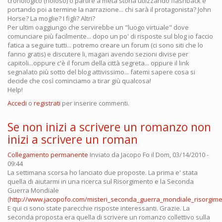
cronologico (noioso) o partire a metà storia utlizzando flashback e
portando poi a termine la narrazione... chi sarà il protagonista? John
Horse? La moglie? I figli? Altri?
Per ultim oaggiungo che servirebbe un "luogo virtuale" dove
comunciare più facilmente... dopo un po' di risposte sul blog io faccio
fatica a seguire tutti... potremo creare un forum (ci sono siti che lo
fanno gratis) e discutere li, magari avendo sezioni divise per
capitoli...oppure c'è il forum della città segreta... oppure il link
segnalato più sotto del blog attivissimo... fatemi sapere cosa si
decide che così cominciamo a tirar giù qualcosa!
Help!
Accedi
o
registrati
per inserire commenti.
Se non inizi a scrivere un romanzo non
inizi a scrivere un roman
Collegamento permanente
Inviato da
Jacopo Fo
il Dom, 03/14/2010 -
09:44
La settimana scorsa ho lanciato due proposte. La prima e' stata
quella di aiutarmi in una ricerca sul Risorgimento e la Seconda
Guerra Mondiale
(
http://www.jacopofo.com/misteri_seconda_guerra_mondiale_risorgim
E qui ci sono state parecchie risposte interessanti. Grazie. La
seconda proposta era quella di scrivere un romanzo collettivo sulla