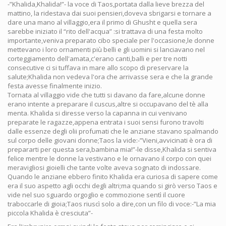
-”Khalida,Khalida!”- la voce di Taos,portata dalla lieve brezza del
mattino, la ridestava dai suoi pensieri,doveva sbrigarsi e tornare a
dare una mano al villaggio,era il primo di Ghusht e quella sera
sarebbe iniziato il “rito dell'acqua” :si trattava di una festa molto
importante,veniva preparato cibo speciale per l'occasione,le donne
mettevano i loro ornamenti più belli e gli uomini si lanciavano nel
corteggiamento dell'amata,c'erano canti,balli e per tre notti
consecutive ci si tuffava in mare allo scopo di preservare la
salute;Khalida non vedeva l'ora che arrivasse sera e che la grande
festa avesse finalmente inizio.
Tornata al villaggio vide che tutti si davano da fare,alcune donne
erano intente a preparare il cuscus,altre si occupavano del tè alla
menta. Khalida si diresse verso la capanna in cui venivano
preparate le ragazze,appena entrata i suoi sensi furono travolti
dalle essenze degli olii profumati che le anziane stavano spalmando
sul corpo delle giovani donne;Taos la vide:-”Vieni,avvicinati è ora di
prepararti per questa sera,bambina mia!”-le disse,Khalida si sentiva
felice mentre le donne la vestivano e le ornavano il corpo con quei
meravigliosi gioielli che tante volte aveva sognato di indossare.
Quando le anziane ebbero finito Khalida era curiosa di sapere come
era il suo aspetto agli occhi degli altri;ma quando si girò verso Taos e
vide nel suo sguardo orgoglio e commozione sentì il cuore
traboccarle di gioia;Taos riuscì solo a dire,con un filo di voce:-”La mia
piccola Khalida è cresciuta”-