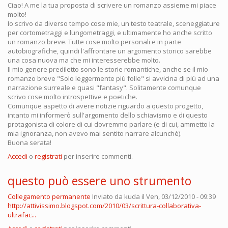
Ciao! A me la tua proposta di scrivere un romanzo assieme mi piace
molto!
Io scrivo da diverso tempo cose mie, un testo teatrale, sceneggiature
per cortometraggi e lungometraggi, e ultimamente ho anche scritto
un romanzo breve. Tutte cose molto personali e in parte
autobiografiche, quindi l'affrontare un argomento storico sarebbe
una cosa nuova ma che mi interesserebbe molto.
Il mio genere prediletto sono le storie romantiche, anche se il mio
romanzo breve "Solo leggermente più folle" si avvicina di più ad una
narrazione surreale e quasi "fantasy". Solitamente comunque
scrivo cose molto introspettive e poetiche.
Comunque aspetto di avere notizie riguardo a questo progetto,
intanto mi informerò sull'argomento dello schiavismo e di questo
protagonista di colore di cui dovremmo parlare (e di cui, ammetto la
mia ignoranza, non avevo mai sentito narrare alcunchè).
Buona serata!
Accedi
o
registrati
per inserire commenti.
questo può essere uno strumento
Collegamento permanente
Inviato da
kuda
il Ven, 03/12/2010 - 09:39
http://attivissimo.blogspot.com/2010/03/scrittura-collaborativa-
ultrafac...