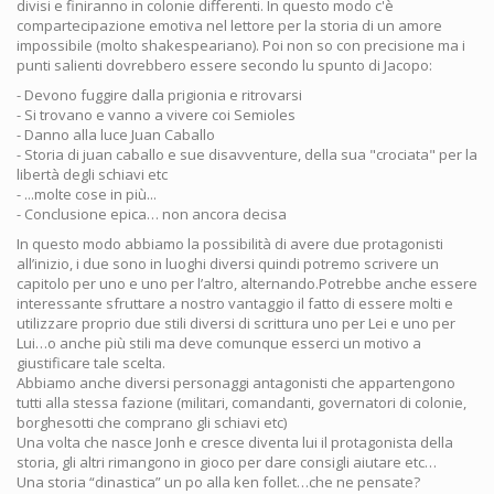
divisi e finiranno in colonie differenti. In questo modo c'è
compartecipazione emotiva nel lettore per la storia di un amore
impossibile (molto shakespeariano). Poi non so con precisione ma i
punti salienti dovrebbero essere secondo lu spunto di Jacopo:
- Devono fuggire dalla prigionia e ritrovarsi
- Si trovano e vanno a vivere coi Semioles
- Danno alla luce Juan Caballo
- Storia di juan caballo e sue disavventure, della sua "crociata" per la
libertà degli schiavi etc
- ...molte cose in più...
- Conclusione epica… non ancora decisa
In questo modo abbiamo la possibilità di avere due protagonisti
all’inizio, i due sono in luoghi diversi quindi potremo scrivere un
capitolo per uno e uno per l’altro, alternando.Potrebbe anche essere
interessante sfruttare a nostro vantaggio il fatto di essere molti e
utilizzare proprio due stili diversi di scrittura uno per Lei e uno per
Lui…o anche più stili ma deve comunque esserci un motivo a
giustificare tale scelta.
Abbiamo anche diversi personaggi antagonisti che appartengono
tutti alla stessa fazione (militari, comandanti, governatori di colonie,
borghesotti che comprano gli schiavi etc)
Una volta che nasce Jonh e cresce diventa lui il protagonista della
storia, gli altri rimangono in gioco per dare consigli aiutare etc…
Una storia “dinastica” un po alla ken follet…che ne pensate?