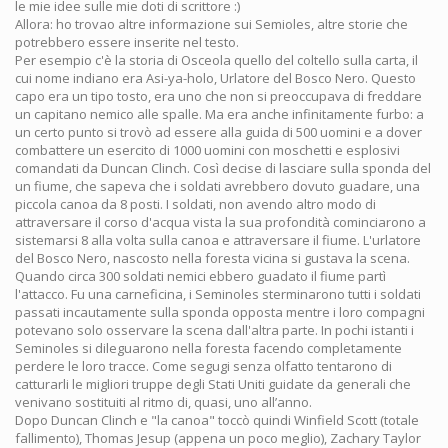
le mie idee sulle mie doti di scrittore :)
Allora: ho trovao altre informazione sui Semioles, altre storie che
potrebbero essere inserite nel testo.
Per esempio c'è la storia di Osceola quello del coltello sulla carta, il
cui nome indiano era Asi-ya-holo, Urlatore del Bosco Nero. Questo
capo era un tipo tosto, era uno che non si preoccupava di freddare
un capitano nemico alle spalle. Ma era anche infinitamente furbo: a
un certo punto si trovò ad essere alla guida di 500 uomini e a dover
combattere un esercito di 1000 uomini con moschetti e esplosivi
comandati da Duncan Clinch. Così decise di lasciare sulla sponda del
un fiume, che sapeva che i soldati avrebbero dovuto guadare, una
piccola canoa da 8 posti. I soldati, non avendo altro modo di
attraversare il corso d'acqua vista la sua profondità cominciarono a
sistemarsi 8 alla volta sulla canoa e attraversare il fiume. L'urlatore
del Bosco Nero, nascosto nella foresta vicina si gustava la scena.
Quando circa 300 soldati nemici ebbero guadato il fiume partì
l'attacco. Fu una carneficina, i Seminoles sterminarono tutti i soldati
passati incautamente sulla sponda opposta mentre i loro compagni
potevano solo osservare la scena dall'altra parte. In pochi istanti i
Seminoles si dileguarono nella foresta facendo completamente
perdere le loro tracce. Come segugi senza olfatto tentarono di
catturarli le migliori truppe degli Stati Uniti guidate da generali che
venivano sostituiti al ritmo di, quasi, uno all’anno.
Dopo Duncan Clinch e "la canoa" toccò quindi Winfield Scott (totale
fallimento), Thomas Jesup (appena un poco meglio), Zachary Taylor