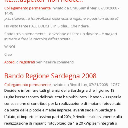
Collegamento permanente
Inviato da
GrauSam
il Mer, 07/30/2008 -
14:48
p.s.: siciliani...: il fotovoltaico nella nostra regione è quasi un dovere!!
Ho visto tante PALE EOLICHE in Sicilia... Che ridere...
Sottoscrivo pienamente... dovrebbe essere un dovere... e magari
iniziare a fare la raccolta differenziata.
W NOI
Ciao
Accedi
o
registrati
per inserire commenti.
Bando Regione Sardegna 2008
Collegamento permanente
Inviato da
Rino
il Lun, 07/21/2008 - 17:57
Desidero informare tutti gli amici della Sardegna che il giorno 18
Luglio l'Assessorato dell'Industria ha pubblicato il bando 2008 per la
concessione di contributi per la realizzazione di impianti fotovoltaici
da parte delle piccole e medie imprese, aventi sede in Sardegna.
L’aiuto, di importo massimo pari al 20%, è rivolto esclusivamente alla
realizzazione di impianti fotovoltaici da 1 a 20 kWp semintegrati o