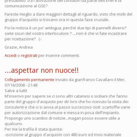
prestabilito tra l'attivazione dei contatori da parte dell'Enel e la
comunicazione al GSE?
Fareste meglio a dare maggiori dettagli al riguardo, visto che molti del
gruppo d'acquisto si trovano ora in questa fase cruciale.
Poi la notizia è un po' ambigua, perché due tipi di pannelli diversi?
siete sicuri del vostro interlocutore ? ....non è che vi fate incastrare
per ricettazione? (-:
Grazie, Andrea
Accedi
o
registrati
per inserire commenti.
...aspettar non nuoce!!
Collegamento permanente
Inviato da
gianfranco Cavallaro
il Mer,
07/16/2008 - 21:48
Salve a tutti!
M'inserivo per sapere se ci sono altri catanesi o siciliani che fanno
parte del gruppo d'acquisto per dir loro che ho ricevuto la visita dei
consulenti e che ci si avvia al passo successivo cioè: scartoffie varie
per autorizzazione dal comune e messa in posa dell'impianto.
Propongo uno scambio di notizie...magari posso essere utile a
qualcuno.
Per me la trafila è stata questa:
-iscrizione al gruppo d'acquisto con 480 euro ed invio materiale