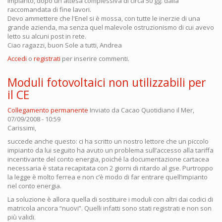
impianto, dopo un'attesa complessiva di circa 50 gg. dalla
raccomandata di fine lavori.
Devo ammettere che l'Enel si è mossa, con tutte le inerzie di una
grande azienda, ma senza quel malevole ostruzionismo di cui avevo
letto su alcuni post in rete.
Ciao ragazzi, buon Sole a tutti, Andrea
Accedi
o
registrati
per inserire commenti.
Moduli fotovoltaici non utilizzabili per
il CE
Collegamento permanente
Inviato da
Cacao Quotidiano
il Mer,
07/09/2008 - 10:59
Carissimi,
succede anche questo: ci ha scritto un nostro lettore che un piccolo
impianto da lui seguito ha avuto un problema sull’accesso alla tariffa
incentivante del conto energia, poiché la documentazione cartacea
necessaria è stata recapitata con 2 giorni di ritardo al gse. Purtroppo
la legge è molto ferrea e non c’è modo di far entrare quell’impianto
nel conto energia.
La soluzione è allora quella di sostituire i moduli con altri dai codici di
matricola ancora “nuovi”. Quelli infatti sono stati registrati e non son
più validi.