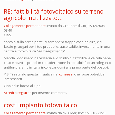
RE: fattibilità fotovoltaico su terreno
agricolo inutilizzato...
Collegamento permanente
Inviato da
GrauSam
il Gio, 06/12/2008 -
08:40
Ciao,
sorvolo sulla prima parte, ci sarebberò troppe cose da dire, e ti
faccio gli auguri per il tuo probabile, auspicabile, investimento in una
centrale fotovoltaica
"ad inseguimento"
.
Manda i documenti necessaria allo studio di fattibilità, e calcola bene
costi e ricavi, e prendi in considerazione la possibilità di un adeguato
antifurto, siamo in Italia (ricollegandomi alla prima parte del post) :-(.
P.S. Ti segnalo questa iniziativa nel
cuneese
, che forse potrebbe
interessarti.
Ciao ed in bocca al lupo.
Accedi
o
registrati
per inserire commenti.
costi impianto fotovoltaico
Collegamento permanente
Inviato da
riki
il Mer, 06/11/2008 - 23:23