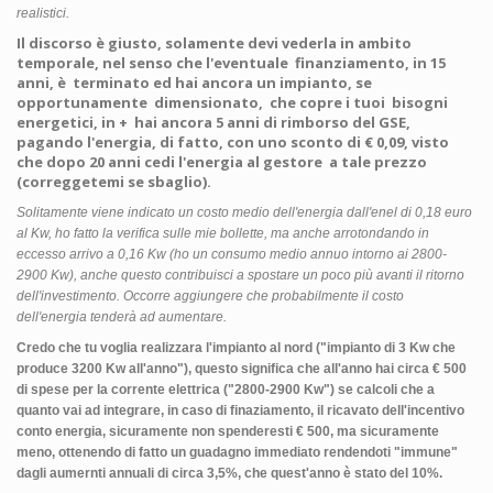
realistici.
Il discorso è giusto, solamente devi vederla in ambito
temporale, nel senso che l'eventuale finanziamento, in 15
anni, è terminato ed hai ancora un impianto, se
opportunamente dimensionato, che copre i tuoi bisogni
energetici, in + hai ancora 5 anni di rimborso del GSE,
pagando l'energia, di fatto, con uno sconto di € 0,09, visto
che dopo 20 anni cedi l'energia al gestore a tale prezzo
(correggetemi se sbaglio).
Solitamente viene indicato un costo medio dell'energia dall'enel di 0,18 euro
al Kw, ho fatto la verifica sulle mie bollette, ma anche arrotondando in
eccesso arrivo a 0,16 Kw (ho un consumo medio annuo intorno ai 2800-
2900 Kw), anche questo contribuisci a spostare un poco più avanti il ritorno
dell'investimento. Occorre aggiungere che probabilmente il costo
dell'energia tenderà ad aumentare.
Credo che tu voglia realizzara l'impianto al nord ("
impianto di 3 Kw che
produce 3200 Kw all'anno"), questo significa che all'anno hai circa € 500
di spese per la corrente elettrica ("
2800-2900 Kw") se calcoli che a
quanto vai ad integrare, in caso di finaziamento, il ricavato dell'incentivo
conto energia, sicuramente non spenderesti € 500, ma sicuramente
meno, ottenendo di fatto un guadagno immediato rendendoti "immune"
dagli aumernti annuali di circa 3,5%, che quest'anno è stato del 10%.