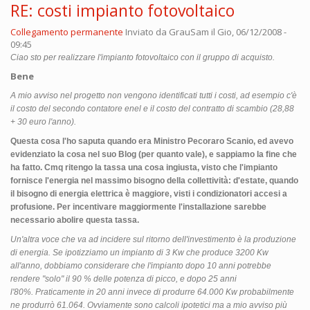
RE: costi impianto fotovoltaico
Collegamento permanente
Inviato da
GrauSam
il Gio, 06/12/2008 -
09:45
Ciao sto per realizzare l'impianto fotovoltaico con il gruppo di acquisto.
Bene
A mio avviso nel progetto non vengono identificati tutti i costi, ad esempio c'è
il costo del secondo contatore enel e il costo del contratto di scambio (28,88
+ 30 euro l'anno).
Questa cosa l'ho saputa quando era Ministro Pecoraro Scanio, ed avevo
evidenziato la cosa nel suo Blog (per quanto vale), e sappiamo la fine che
ha fatto. Cmq ritengo la tassa una cosa ingiusta, visto che l'impianto
fornisce l'energia nel massimo bisogno della collettività: d'estate, quando
il bisogno di energia elettrica è maggiore, visti i condizionatori accesi a
profusione. Per incentivare maggiormente l'installazione sarebbe
necessario abolire questa tassa.
Un'altra voce che va ad incidere sul ritorno dell'investimento è la produzione
di energia. Se ipotizziamo un impianto di 3 Kw che produce 3200 Kw
all'anno, dobbiamo considerare che l'impianto dopo 10 anni potrebbe
rendere "solo" il 90 % delle potenza di picco, e dopo 25 anni
l'80%. Praticamente in 20 anni invece di produrre 64.000 Kw probabilmente
ne produrrò 61.064. Ovviamente sono calcoli ipotetici ma a mio avviso più