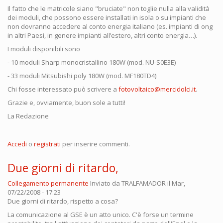
Il fatto che le matricole siano "bruciate" non toglie nulla alla validità
dei moduli, che possono essere installati in isola o su impianti che
non dovranno accedere al conto energia italiano (es. impianti di ong
in altri Paesi, in genere impianti all’estero, altri conto energia…).
I moduli disponibili sono
- 10 moduli Sharp monocristallino 180W (mod. NU-S0E3E)
- 33 moduli Mitsubishi poly 180W (mod. MF180TD4)
Chi fosse interessato può scrivere a
fotovoltaico@mercidolci.it
.
Grazie e, ovviamente, buon sole a tutti!
La Redazione
Accedi
o
registrati
per inserire commenti.
Due giorni di ritardo,
Collegamento permanente
Inviato da
TRALFAMADOR
il Mar,
07/22/2008 - 17:23
Due giorni di ritardo, rispetto a cosa?
La comunicazione al GSE è un atto unico. C'è forse un termine