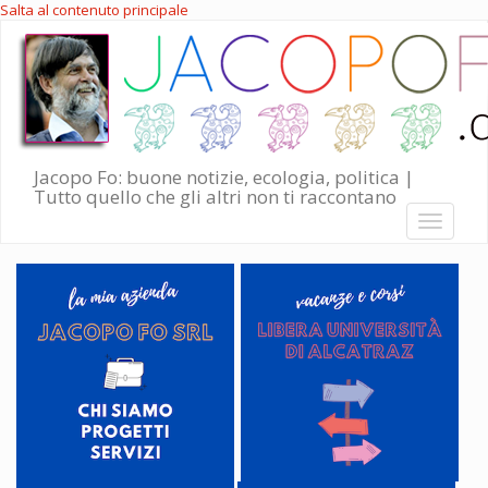
Salta al contenuto principale
Jacopo Fo: buone notizie, ecologia, politica |
Tutto quello che gli altri non ti raccontano
Toggle
navigati