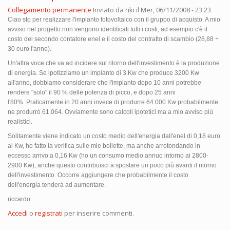
Collegamento permanente
Inviato da
riki
il Mer, 06/11/2008 - 23:23
Ciao sto per realizzare l'impianto fotovoltaico con il gruppo di acquisto. A mio
avviso nel progetto non vengono identificati tutti i costi, ad esempio c'è il
costo del secondo contatore enel e il costo del contratto di scambio (28,88 +
30 euro l'anno).
Un'altra voce che va ad incidere sul ritorno dell'investimento è la produzione
di energia. Se ipotizziamo un impianto di 3 Kw che produce 3200 Kw
all'anno, dobbiamo considerare che l'impianto dopo 10 anni potrebbe
rendere "solo" il 90 % delle potenza di picco, e dopo 25 anni
l'80%. Praticamente in 20 anni invece di produrre 64.000 Kw probabilmente
ne produrrò 61.064. Ovviamente sono calcoli ipotetici ma a mio avviso più
realistici.
Solitamente viene indicato un costo medio dell'energia dall'enel di 0,18 euro
al Kw, ho fatto la verifica sulle mie bollette, ma anche arrotondando in
eccesso arrivo a 0,16 Kw (ho un consumo medio annuo intorno ai 2800-
2900 Kw), anche questo contribuisci a spostare un poco più avanti il ritorno
dell'investimento. Occorre aggiungere che probabilmente il costo
dell'energia tenderà ad aumentare.
riccardo
Accedi
o
registrati
per inserire commenti.