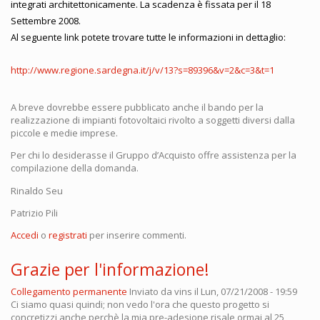
integrati architettonicamente. La scadenza è fissata per il 18
Settembre 2008.
Al seguente link potete trovare tutte le informazioni in dettaglio:
http://www.regione.sardegna.it/j/v/13?s=89396&v=2&c=3&t=1
A breve dovrebbe essere pubblicato anche il bando per la
realizzazione di impianti fotovoltaici rivolto a soggetti diversi dalla
piccole e medie imprese.
Per chi lo desiderasse il Gruppo d’Acquisto offre assistenza per la
compilazione della domanda.
Rinaldo Seu
Patrizio Pili
Accedi
o
registrati
per inserire commenti.
Grazie per l'informazione!
Collegamento permanente
Inviato da
vins
il Lun, 07/21/2008 - 19:59
Ci siamo quasi quindi; non vedo l'ora che questo progetto si
concretizzi anche perchè la mia pre-adesione risale ormai al 25