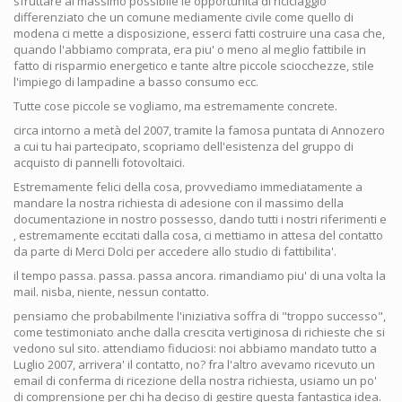
sfruttare al massimo possibile le opportunità di riciclaggio
differenziato che un comune mediamente civile come quello di
modena ci mette a disposizione, esserci fatti costruire una casa che,
quando l'abbiamo comprata, era piu' o meno al meglio fattibile in
fatto di risparmio energetico e tante altre piccole sciocchezze, stile
l'impiego di lampadine a basso consumo ecc.
Tutte cose piccole se vogliamo, ma estremamente concrete.
circa intorno a metà del 2007, tramite la famosa puntata di Annozero
a cui tu hai partecipato, scopriamo dell'esistenza del gruppo di
acquisto di pannelli fotovoltaici.
Estremamente felici della cosa, provvediamo immediatamente a
mandare la nostra richiesta di adesione con il massimo della
documentazione in nostro possesso, dando tutti i nostri riferimenti e
, estremamente eccitati dalla cosa, ci mettiamo in attesa del contatto
da parte di Merci Dolci per accedere allo studio di fattibilita'.
il tempo passa. passa. passa ancora. rimandiamo piu' di una volta la
mail. nisba, niente, nessun contatto.
pensiamo che probabilmente l'iniziativa soffra di "troppo successo",
come testimoniato anche dalla crescita vertiginosa di richieste che si
vedono sul sito. attendiamo fiduciosi: noi abbiamo mandato tutto a
Luglio 2007, arrivera' il contatto, no? fra l'altro avevamo ricevuto un
email di conferma di ricezione della nostra richiesta, usiamo un po'
di comprensione per chi ha deciso di gestire questa fantastica idea.