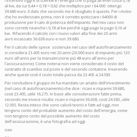
l'incentivo oggi è di 0,44 kw e l'energia che si paga all'enel costa 0,18
al kw, da cui 0,44 + 0,18 = 0,62 che moltiplico per i 64.000 ottengo
39.680 euro. Il dato che secondo me è sbagliato è questo. Per i motivi
che ho evidenziato prima, non è corretto ipotizzare i 64000 di
produzione per il calo di potenza dell'impianto. Nel mio caso non
sono corretti neanche i 0,18 al kw perchè oggi pago la pago 0,16 al
kw. Rifacendo il calcolo con i nuovi valori alla fine dei 20 anni
avrò incassato 36.638 euro e non 39.680.
Per il calcolo delle spese sostenute nel caso dell'autofinanziamento
si considera 23.405 euro nei 20 anni (20.000 euro di impianto più 120
euro all'anno per la manutenzione più 48 euro all'anno per
l'assicurazione). Come noterai non viene considerato il costo del
contratto di scambio sul posto e del secondo contatore. Inserendo
anche questi costi il costo totale passa da 23.405 a 24.583
Per concludere il gruppo mi ha mandato un analisi dell'investimento
(nel caso di autofinanziamento) che dice : ricavi e risparmi 39.680,
costi 23.405, utile 16.275. In base alle considerazioni fatte prima,
secondo me invece risulta: ricavi e risparmi 36.638, costi 24.583, utile
12.055. Resta inteso che sono calcoli teorici e fatti ad oggi, non
tengono conto del probabile aumento del costo dell'energia, come
non tengono conto del possibile aumento del costo
dell'assicurazione, è una fotografia ad oggi.
ciao