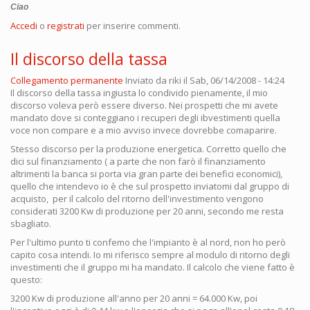
Ciao
Accedi
o
registrati
per inserire commenti.
Il discorso della tassa
Collegamento permanente
Inviato da
riki
il Sab, 06/14/2008 - 14:24
Il discorso della tassa ingiusta lo condivido pienamente, il mio
discorso voleva però essere diverso. Nei prospetti che mi avete
mandato dove si conteggiano i recuperi degli ibvestimenti quella
voce non compare e a mio avviso invece dovrebbe comaparire.
Stesso discorso per la produzione energetica. Corretto quello che
dici sul finanziamento ( a parte che non farò il finanziamento
altrimenti la banca si porta via gran parte dei benefici economici),
quello che intendevo io è che sul prospetto inviatomi dal gruppo di
acquisto, per il calcolo del ritorno dell'investimento vengono
considerati 3200 Kw di produzione per 20 anni, secondo me resta
sbagliato.
Per l'ultimo punto ti confemo che l'impianto è al nord, non ho però
capito cosa intendi. Io mi riferisco sempre al modulo di ritorno degli
investimenti che il gruppo mi ha mandato. Il calcolo che viene fatto è
questo:
3200 Kw di produzione all'anno per 20 anni = 64.000 Kw, poi