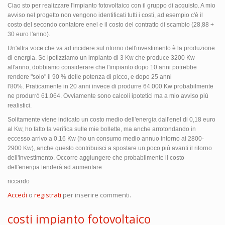
Ciao sto per realizzare l'impianto fotovoltaico con il gruppo di acquisto. A mio
avviso nel progetto non vengono identificati tutti i costi, ad esempio c'è il
costo del secondo contatore enel e il costo del contratto di scambio (28,88 +
30 euro l'anno).
Un'altra voce che va ad incidere sul ritorno dell'investimento è la produzione
di energia. Se ipotizziamo un impianto di 3 Kw che produce 3200 Kw
all'anno, dobbiamo considerare che l'impianto dopo 10 anni potrebbe
rendere "solo" il 90 % delle potenza di picco, e dopo 25 anni
l'80%. Praticamente in 20 anni invece di produrre 64.000 Kw probabilmente
ne produrrò 61.064. Ovviamente sono calcoli ipotetici ma a mio avviso più
realistici.
Solitamente viene indicato un costo medio dell'energia dall'enel di 0,18 euro
al Kw, ho fatto la verifica sulle mie bollette, ma anche arrotondando in
eccesso arrivo a 0,16 Kw (ho un consumo medio annuo intorno ai 2800-
2900 Kw), anche questo contribuisci a spostare un poco più avanti il ritorno
dell'investimento. Occorre aggiungere che probabilmente il costo
dell'energia tenderà ad aumentare.
riccardo
Accedi
o
registrati
per inserire commenti.
costi impianto fotovoltaico