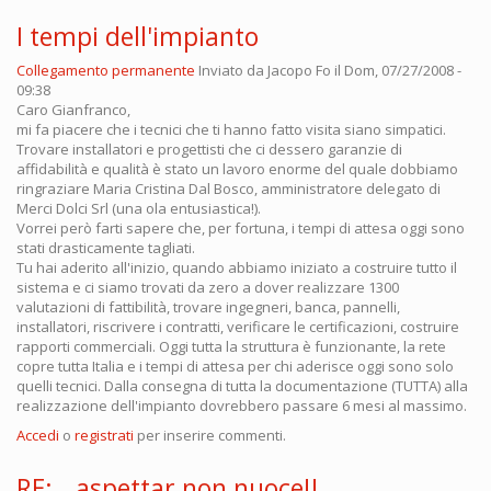
I tempi dell'impianto
Collegamento permanente
Inviato da
Jacopo Fo
il Dom, 07/27/2008 -
09:38
Caro Gianfranco,
mi fa piacere che i tecnici che ti hanno fatto visita siano simpatici.
Trovare installatori e progettisti che ci dessero garanzie di
affidabilità e qualità è stato un lavoro enorme del quale dobbiamo
ringraziare Maria Cristina Dal Bosco, amministratore delegato di
Merci Dolci Srl (una ola entusiastica!).
Vorrei però farti sapere che, per fortuna, i tempi di attesa oggi sono
stati drasticamente tagliati.
Tu hai aderito all'inizio, quando abbiamo iniziato a costruire tutto il
sistema e ci siamo trovati da zero a dover realizzare 1300
valutazioni di fattibilità, trovare ingegneri, banca, pannelli,
installatori, riscrivere i contratti, verificare le certificazioni, costruire
rapporti commerciali. Oggi tutta la struttura è funzionante, la rete
copre tutta Italia e i tempi di attesa per chi aderisce oggi sono solo
quelli tecnici. Dalla consegna di tutta la documentazione (TUTTA) alla
realizzazione dell'impianto dovrebbero passare 6 mesi al massimo.
Accedi
o
registrati
per inserire commenti.
RE:...aspettar non nuoce!!