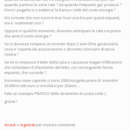
quando partono le varie rate ? da quando l'impianto gia' produce ?
Dovro' pagarle io o tratterra' la banca i soldi del conto enregia ?
Voi scrivete che non occorre tirar fuori una lira per questi impianti,
ma e' realmente cosi ?
Oppure in qualche momento, dovremo anticipare le rate noi prima
che arrivi il conto energia ?
Se si dovesse rompere un inverter dopo 2 anni (fine garanzia) la
cosa e' coperta da assicurazione o dovremo sborsare di tasca
nostra ?
Se mi si rompesse il tetto della casa e causasse magari infiltrazioni
che richiedano il rifacimento del tetto, con conseguente fermo
impianto, che succede ?
Insomma come capirete ci sono 2000 incognite prima di 'investire'
20.000 e rotti euro e vincolarsi per 20anni....
Fate un esempio PRATICO delle dinamiche di uscita soldi :)
grazie !
Accedi
o
registrati
per inserire commenti.