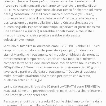
telemetro laser e di quel po' di trigonometria che ricordo tento di
ricostruire i dati mancanti che hanno comportato la perdita di ben
SETTE MESI (senza segnalazione alcuna), riesco finalmente ad avere
dal sig. Sebastian una mail con numero di potocollo (MD - 0961),
promesse telefoniche di assoluta celerita' nel trattare la cosa e la
assicurazione da parte della Sig.ra Maria Cristina che, passato
questo disguido, in pochissimo tempo (si parlava di giorni, massimo
una settimana o giu' di li) si sarebbe andati avanti, e che, visto il
ritardo iniziale, la nostra pratica sarebbe stata gestita
velocissimevolmente!
lo studio di fattibilità mi arriva via email il 28/03/08. vabbe', CIRCA coi
tempi, sono solo il doppio del previsto e poco piu', finalmente ci
siamo! Mandiamo il pagamento e il modulo di richiesta del progetto
praticamente in tempo reale. Ricordo che sul modulo di richiesta
compare la frase "La documentazione così descritta ha un costo di €
400 (più IVA al 20%) e mi verrà messa a disposizione entro 60 giorni
lavorativi a partire dalla data di pagamento." Questo ci rassicura
molto, stavolta qualcuno ci ha messo per iscritto che avremo
qualcosa entro il 1 di Luglio.
carino se vogliamo il fatto che 60 giorni LAVORATIVI sono TRE MES Ie
NON DUE, come uno potrebbe credere, ma e' scritto a chiare lettere e
uno i conti deve saperseli fare.
Per stare tranquilli pero' stavolta il 6 aprile chiediamo conferma dalla
ricezione del tutto e della conformita' di quanto spedito, ed il