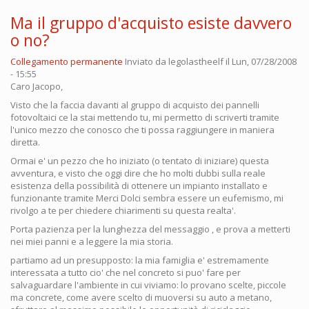
Ma il gruppo d'acquisto esiste davvero
o no?
Collegamento permanente
Inviato da
legolastheelf
il Lun, 07/28/2008
- 15:55
Caro Jacopo,
Visto che la faccia davanti al gruppo di acquisto dei pannelli
fotovoltaici ce la stai mettendo tu, mi permetto di scriverti tramite
l'unico mezzo che conosco che ti possa raggiungere in maniera
diretta.
Ormai e' un pezzo che ho iniziato (o tentato di iniziare) questa
avventura, e visto che oggi dire che ho molti dubbi sulla reale
esistenza della possibilità di ottenere un impianto installato e
funzionante tramite Merci Dolci sembra essere un eufemismo, mi
rivolgo a te per chiedere chiarimenti su questa realta'.
Porta pazienza per la lunghezza del messaggio , e prova a metterti
nei miei panni e a leggere la mia storia.
partiamo ad un presupposto: la mia famiglia e' estremamente
interessata a tutto cio' che nel concreto si puo' fare per
salvaguardare l'ambiente in cui viviamo: lo provano scelte, piccole
ma concrete, come avere scelto di muoversi su auto a metano,