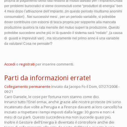
propria al pagamento della rata relativa al mutuo attivato per l’impianto!Difatti
per problemi burocratici si viene riconosciuti come “produttori di energia” ben
4 mesi dopo l’attivazione dell’impianto..(in questo periodo risultiamo anonimi
consumatori) . Nei successivi mesi , per un periodo variabile, si potrebbe
dover contribuire con esborsi di tasca propria per sopperire alla mancata
produzione qualora la rata mensile del mutuo superi la produzione..Questo
potrebbe succedere anche più in là quando il sistema sarà “rodato” ,(a causa
di guasti e imprevisti vari) , ma sicuramente nel primo anno è una variabile
da valutare! Cosa ne pensate!?
Accedi
o
registrati
per inserire commenti.
Parti da informazioni errate!
Collegamento permanente
Inviato da
Jacopo Fo
il Dom, 07/27/2008 -
09:21
Caro Daniele, le cose per fortuna non stanno come dici.
Innanzi tutto l'Enel ormai, anche grazie alle nostre proteste (mi sono
incatenato due volte a Perugia e a Firenze davanti ai loro cancelli) ha
iniziato a rispettare i tempi imposti dalla legge: 30 giorni e non i 4
mesi di cui parli. Questo succedeva ma non succede quasi più.
Inoltre il Gestore dell'Energia è diventato il controllore anche dei