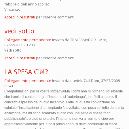
febbraio dell'anno scorso!
Vincenzo
Accedi
o
registrati
per inserire commenti.
vedi sotto
Collegamento permanente
Inviato da
TRALFAMADOR
il Mar,
07/22/2008 - 17:13
vedi sotto
Accedi
o
registrati
per inserire commenti.
LA SPESA C'è!?
Collegamento permanente
Inviato da
daniele74
il Dom, 07/27/2008 -
00:41
Congratulazioni per la vostra iniziativa!Ma i conti non mi tornano!Voi ribadite
che tramite il conto energia l'impianto si “autoripaga”, in effetti è questo il
concetto espresso dal nuovo incentivo. Forte
di questa convinzione ho
valutato l'installazione di un impianto fotovoltaico con posa sul tetto della mia
abitazione, ma mi sono scontrato subito con una serie di spese "non
pubblicizzate".. e cioè sino a che l’impianto non va a regime e cioè per
approssimativamente per
tutto il primo anno, si deve contribuire di tasca