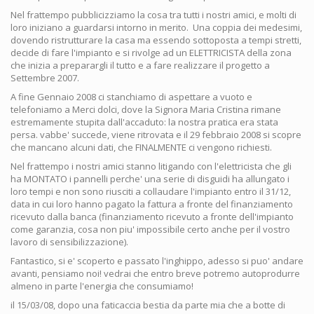
Nel frattempo pubblicizziamo la cosa tra tutti i nostri amici, e molti di
loro iniziano a guardarsi intorno in merito. Una coppia dei medesimi,
dovendo ristrutturare la casa ma essendo sottoposta a tempi stretti,
decide di fare l'impianto e si rivolge ad un ELETTRICISTA della zona
che inizia a preparargli il tutto e a fare realizzare il progetto a
Settembre 2007.
A fine Gennaio 2008 ci stanchiamo di aspettare a vuoto e
telefoniamo a Merci dolci, dove la Signora Maria Cristina rimane
estremamente stupita dall'accaduto: la nostra pratica era stata
persa. vabbe' succede, viene ritrovata e il 29 febbraio 2008 si scopre
che mancano alcuni dati, che FINALMENTE ci vengono richiesti.
Nel frattempo i nostri amici stanno litigando con l'elettricista che gli
ha MONTATO i pannelli perche' una serie di disguidi ha allungato i
loro tempi e non sono riusciti a collaudare l'impianto entro il 31/12,
data in cui loro hanno pagato la fattura a fronte del finanziamento
ricevuto dalla banca (finanziamento ricevuto a fronte dell'impianto
come garanzia, cosa non piu' impossibile certo anche per il vostro
lavoro di sensibilizzazione).
Fantastico, si e' scoperto e passato l'inghippo, adesso si puo' andare
avanti, pensiamo noi! vedrai che entro breve potremo autoprodurre
almeno in parte l'energia che consumiamo!
il 15/03/08, dopo una faticaccia bestia da parte mia che a botte di