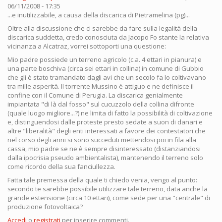
06/11/2008 - 17:35
...e inutilizzabile, a causa della discarica di Pietramelina (pg)...
Oltre alla discussione che ci sarebbe da fare sulla legalità della
discarica suddetta, credo conosciuta da Jacopo Fo stante la relativa
vicinanza a Alcatraz, vorrei sottoporti una questione:
Mio padre possiede un terreno agricolo (c.a. 4 ettari in pianura) e
una parte boschiva (circa sei ettari in collina) in comune di Gubbio
che gli è stato tramandato dagli avi che un secolo fa lo coltivavano
tra mille asperità. Il torrente Mussino è attiguo e ne definisce il
confine con il Comune di Perugia. La discarica genialmente
impiantata "di là dal fosso" sul cucuzzolo della collina difronte
(quale luogo migliore...?) ne limita di fatto la possibilità di coltivazione
e, distinguendosi dalle proteste presto sedate a suon di danari e
altre "liberalità" degli enti interessati a favore dei contestatori che
nel corso degli anni si sono succeduti mettendosi poi in fila alla
cassa, mio padre se ne è sempre disinteressato (distanziandosi
dalla ipocrisia pseudo ambientalista), mantenendo il terreno solo
come ricordo della sua fanciullezza.
Fatta tale premessa della quale ti chiedo venia, vengo al punto:
secondo te sarebbe possibile utilizzare tale terreno, data anche la
grande estensione (circa 10 ettari), come sede per una "centrale" di
produzione fotovoltaica?
Accedi
o
registrati
per inserire commenti.