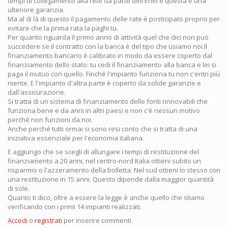
tempi di collegamento alla rete da parte dell'Enel e questa è una
ulteriore garanzia.
Ma al di là di questo il pagamento delle rate è posticipato proprio per
evitare che la prima rata la paghi tu.
Per quanto riguarda il primo anno di attività quel che dici non può
succedere se il contratto con la banca è del tipo che usiamo noi.Il
finanziamento bancario è calibrato in modo da essere coperto dal
finanziamento dello stato: tu cedi il finanziamento alla banca e lei si
paga il mutuo con quello. Finché l'impianto funziona tu non c'entri più
niente. E l'impianto d'altra parte è coperto da solide garanzie e
dall'assicurazione.
Si tratta di un sistema di finanziamento delle fonti rinnovabili che
funziona bene e da anni in altri paesi e non c'è nessun motivo
perchè non funzioni da noi.
Anche perché tutti ormai si sono resi conto che si tratta di una
iniziativa essenziale per l'economia italiana.
E aggiungo che se scegli di allungare i tempi di restituzione del
finanziamento a 20 anni, nel centro-nord Italia ottieni subito un
risparmio o l'azzeramento della bolletta. Nel sud ottieni lo stesso con
una restituzione in 15 anni. Questo dipende dalla maggior quantità
di sole.
Quanto ti dico, oltre a essere la legge è anche quello che stiamo
verificando con i primi 14 impianti realizzati.
Accedi
o
registrati
per inserire commenti.