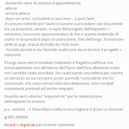
-domande varie al comune d'appartenenza
-attesa
-ancora attesa
-dopo un anno: consulenti a casa mia>...si può fare!
-il comune richiede per l'autorizzazione a procedere vari documenti
tra cui proprietà, catasto, 4 copie del progetto dell'impianto +
relazione, resoconto approssimativo di che e quanto materiale di
scarto si accumulerà dopo la costruzione, foto del luogo, 50 euro per
diritti di segr., marca da bollo da 14,62 euro.
- ho tutto pronto e sto facendo realizzare da un tecnico il progetto +
relazione
Il luogo dove verrà installato l'impianto è Ragalna sull'Etna, ma
fortunatamente non all'interno del Parco dell'Etna altrimenti credo
non sarebbe stato possibile. Sto realizzando una tettoia per coprire
un terrazzo su cui verranno posti i pannelli. I consulenti che ho
conosciuto, che sono venuti nella mia abitazione, sono risultati
competenti, puntuali ed anche simpatici.
Quando avrò ulteriori "esperienze" per la realizzazione
dell'impianto le inserirò.
p.s.: siciliani...: il fotovoltaico nella nostra regione è quasi un dovere!!
gi MD_000034
Accedi
o
registrati
per inserire commenti.