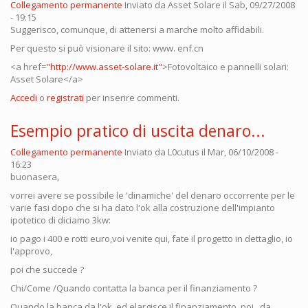
Collegamento permanente
Inviato da
Asset Solare
il Sab, 09/27/2008
- 19:15
Suggerisco, comunque, di attenersi a marche molto affidabili.
Per questo si può visionare il sito: www. enf.cn
<a href=
"http://www.asset-solare.it"
>Fotovoltaico e pannelli solari:
Asset Solare</a>
Accedi
o
registrati
per inserire commenti.
Esempio pratico di uscita denaro...
Collegamento permanente
Inviato da
L0cutus
il Mar, 06/10/2008 -
16:23
buonasera,
vorrei avere se possibile le 'dinamiche' del denaro occorrente per le
varie fasi dopo che si ha dato l'ok alla costruzione dell'impianto
ipotetico di diciamo 3kw:
io pago i 400 e rotti euro,voi venite qui, fate il progetto in dettaglio, io
l'approvo,
poi che succede ?
Chi/Come /Quando contatta la banca per il finanziamento ?
Quando la banca da l'ok, ed elargisce il finanziamento, poi , da