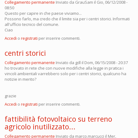
Collegamento permanente
Inviato da
GrauSam
il Gio, 06/12/2008 -
08:50
Questo per capire in che paese viviamo...
Possono farlo, ma credo che il limite sia per i centri storici. Informati
all'ufficio tecnico del comune.
Ciao
Accedi
o
registrati
per inserire commenti.
centri storici
Collegamento permanente
Inviato da
gdl
il Dom, 06/15/2008 - 20:37
ho trovato in rete che con nuove modifiche alla legge in pratica i
vincoli ambientali varrebbero solo per i centri storici, qualcuno ha
notizie in merito?
grazie
Accedi
o
registrati
per inserire commenti.
fattibilità fotovoltaico su terreno
agricolo inutilizzato...
Collegamento permanente
Inviato da
marco.marcucci
il Mer,