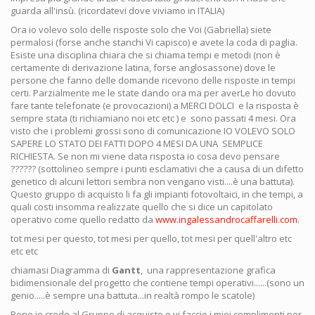
guarda all'insù. (ricordatevi dove viviamo in ITALIA)
Ora io volevo solo delle risposte solo che Voi (Gabriella) siete
permalosi (forse anche stanchi Vi capisco) e avete la coda di paglia.
Esiste una disciplina chiara che si chiama tempi e metodi (non è
certamente di derivazione latina, forse anglosassone) dove le
persone che fanno delle domande ricevono delle risposte in tempi
certi. Parzialmente me le state dando ora ma per averLe ho dovuto
fare tante telefonate (e provocazioni) a MERCI DOLCI e la risposta è
sempre stata (ti richiamiano noi etc etc ) e sono passati 4 mesi. Ora
visto che i problemi grossi sono di comunicazione IO VOLEVO SOLO
SAPERE LO STATO DEI FATTI DOPO 4 MESI DA UNA SEMPLICE
RICHIESTA. Se non mi viene data risposta io cosa devo pensare
?????? (sottolineo sempre i punti esclamativi che a causa di un difetto
genetico di alcuni lettori sembra non vengano visti....è una battuta).
Questo gruppo di acquisto li fa gli impianti fotovoltaici, in che tempi, a
quali costi insomma realizzate quello che si dice un capitolato
operativo come quello redatto da
www.ingalessandrocaffarelli.com
.
tot mesi per questo, tot mesi per quello, tot mesi per quell'altro etc
etc etc
chiamasi Diagramma di
Gantt
, una rappresentazione grafica
bidimensionale del progetto che contiene tempi operativi......(sono un
genio.....è sempre una battuta...in realtà rompo le scatole)
Bene io credo al Gruppo di acquisto e vi faccio i miei complimenti per