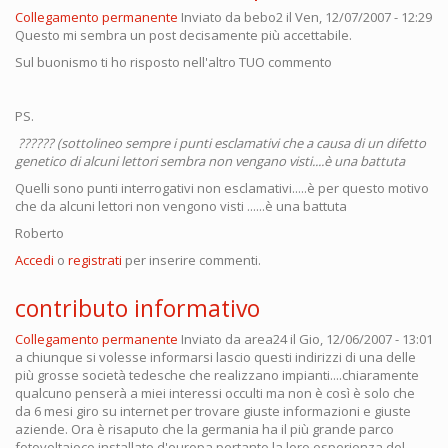
Collegamento permanente
Inviato da
bebo2
il Ven, 12/07/2007 - 12:29
Questo mi sembra un post decisamente più accettabile.
Sul buonismo ti ho risposto nell'altro TUO commento
PS.
?????? (sottolineo sempre i punti esclamativi che a causa di un difetto
genetico di alcuni lettori sembra non vengano visti....è una battuta
Quelli sono punti interrogativi non esclamativi.....è per questo motivo
che da alcuni lettori non vengono visti ......è una battuta
Roberto
Accedi
o
registrati
per inserire commenti.
contributo informativo
Collegamento permanente
Inviato da
area24
il Gio, 12/06/2007 - 13:01
a chiunque si volesse informarsi lascio questi indirizzi di una delle
più grosse società tedesche che realizzano impianti....chiaramente
qualcuno penserà a miei interessi occulti ma non è così è solo che
da 6 mesi giro su internet per trovare giuste informazioni e giuste
aziende. Ora è risaputo che la germania ha il più grande parco
fotovoltaioco installato d'europa pertanto la loro esperienza del