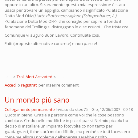
oppure in un altro. Stranamente questa mia espressione è stata
usata per trovare un appiglio, cambiando il significato <Ciatazione
Dotta Mod ON>(
L'arte di ottenere ragione (Schopenhauer, A.)
<Ciatazione Dotta Mod OFF> che consiglio per capire a fondo il
fenomeno del Trolling) si distraggono le discussioni... Che tristezza.
Comunque vi auguro Buon Lavoro. Continuate cosi.
Fatti (proposte alternative concrete) e non parole!
...:---->
Troll Alert Activated
<----:...
Accedi
o
registrati
per inserire commenti.
Un mondo più sano
Collegamento permanente
Inviato da
steo75
il Gio, 12/06/2007 - 09:18
Quoto in pieno. Grazie a persone come voi che le cose possono
cambiare. Credo nelle modifiche in piccoli passi. Nel mio piccolo ho
deciso di installare un impianto fotovoltaico non tanto per
guadagnarci, il che sarà molto difficile, ma perchè se tutti facessero
come me allora i problema dell'energia sarebbe risolto.