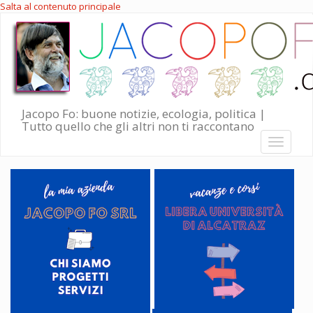
Salta al contenuto principale
Jacopo Fo: buone notizie, ecologia, politica |
Tutto quello che gli altri non ti raccontano
Toggle
navigati