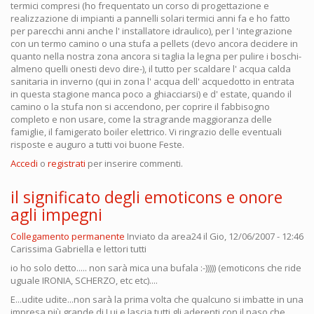
termici compresi (ho frequentato un corso di progettazione e
realizzazione di impianti a pannelli solari termici anni fa e ho fatto
per parecchi anni anche l' installatore idraulico), per l 'integrazione
con un termo camino o una stufa a pellets (devo ancora decidere in
quanto nella nostra zona ancora si taglia la legna per pulire i boschi-
almeno quelli onesti devo dire-), il tutto per scaldare l' acqua calda
sanitaria in inverno (qui in zona l' acqua dell' acquedotto in entrata
in questa stagione manca poco a ghiacciarsi) e d' estate, quando il
camino o la stufa non si accendono, per coprire il fabbisogno
completo e non usare, come la stragrande maggioranza delle
famiglie, il famigerato boiler elettrico. Vi ringrazio delle eventuali
risposte e auguro a tutti voi buone Feste.
Accedi
o
registrati
per inserire commenti.
il significato degli emoticons e onore
agli impegni
Collegamento permanente
Inviato da
area24
il Gio, 12/06/2007 - 12:46
Carissima Gabriella e lettori tutti
io ho solo detto..... non sarà mica una bufala :-))))) (emoticons che ride
uguale IRONIA, SCHERZO, etc etc)....
E...udite udite...non sarà la prima volta che qualcuno si imbatte in una
impresa più grande di Lui e lascia tutti gli aderenti con il naso che