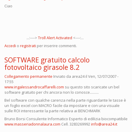
Ciao
...:---->
Troll Alert Activated
<----:...
Accedi
o
registrati
per inserire commenti.
SOFTWARE gratuito calcolo
fotovoltaico girasole 8.2
Collegamento permanente
Inviato da
area24
il Ven, 12/07/2007 -
17:55
www.ingalessandrocaffarelli.com
su questo sito scaricate un bel
software gratuito per chi ancora non lo conosce..........
Bel software con qualche carenza nella parte riguardante le tasse è
un foglio excel con MACRO facile da impostare e con una visuale
sulle ROI interessante la parte relativa ai BENCHMARK
Bruno Borsi Consulente Informatico Esperto di edilizia biocompatibile
www.masseriadonnalaura.com
Cell. 3283269992
info@area24.it