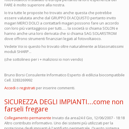
FARE è molto superiore alla nostra.
Io tra tutte le proposte ho trovato anche questa che potrebbe
essere valutata anche dal GRUPPO DI ACQUISTO pertanto invito
magari MERCI DOLCI a contattarli magari possono fare un accordo
con loro più vantaggioso per tutti...... la società si chiama SOLON e
hanno anche una loro derivata che si chiama SAG SOLARSTROM
dove offrono strumenti finanziari legati al fotovoltaioco.
Vedete Voi io questo ho trovato oltre naturalmente ai blasonatissimi
moduli SHARP...
(che sottolineo per i + maliziosi io non vendo)
Bruno Borsi Consulente Informatico Esperto di edilizia biocompatibile
Cell. 3283269992
Accedi
o
registrati
per inserire commenti.
SICUREZZA DEGLI IMPIANTI...come non
farseli fregare
Collegamento permanente
Inviato da
area24
il Gio, 12/06/2007 - 18:18
Altro contributo informativo. Uno dei sistemi più utilizzati per la
protezione degli impianti è l'antifurto perimetrale. Questo sistema