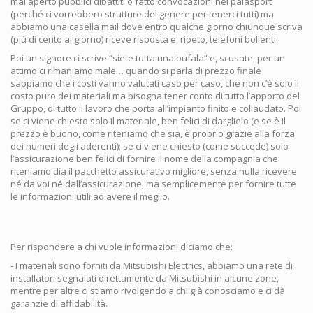
mai aperto pubblici dibattiti o fatto convocazioni nei palasport
(perché ci vorrebbero strutture del genere per tenerci tutti) ma
abbiamo una casella mail dove entro qualche giorno chiunque scriva
(più di cento al giorno) riceve risposta e, ripeto, telefoni bollenti.
Poi un signore ci scrive “siete tutta una bufala” e, scusate, per un
attimo ci rimaniamo male… quando si parla di prezzo finale
sappiamo che i costi vanno valutati caso per caso, che non c’è solo il
costo puro dei materiali ma bisogna tener conto di tutto l’apporto del
Gruppo, di tutto il lavoro che porta all’impianto finito e collaudato. Poi
se ci viene chiesto solo il materiale, ben felici di darglielo (e se è il
prezzo è buono, come riteniamo che sia, è proprio grazie alla forza
dei numeri degli aderenti); se ci viene chiesto (come succede) solo
l’assicurazione ben felici di fornire il nome della compagnia che
riteniamo dia il pacchetto assicurativo migliore, senza nulla ricevere
né da voi né dall’assicurazione, ma semplicemente per fornire tutte
le informazioni utili ad avere il meglio.
Per rispondere a chi vuole informazioni diciamo che:
- I materiali sono forniti da Mitsubishi Electrics, abbiamo una rete di
installatori segnalati direttamente da Mitsubishi in alcune zone,
mentre per altre ci stiamo rivolgendo a chi già conosciamo e ci dà
garanzie di affidabilità.