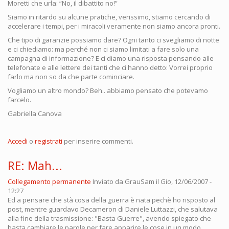
Moretti che urla: “No, il dibattito no!”
Siamo in ritardo su alcune pratiche, verissimo, stiamo cercando di
accelerare i tempi, per i miracoli veramente non siamo ancora pronti.
Che tipo di garanzie possiamo dare? Ogni tanto ci svegliamo di notte
e ci chiediamo: ma perché non ci siamo limitati a fare solo una
campagna di informazione? E ci diamo una risposta pensando alle
telefonate e alle lettere dei tanti che ci hanno detto: Vorrei proprio
farlo ma non so da che parte cominciare.
Vogliamo un altro mondo? Beh.. abbiamo pensato che potevamo
farcelo.
Gabriella Canova
Accedi
o
registrati
per inserire commenti.
RE: Mah...
Collegamento permanente
Inviato da
GrauSam
il Gio, 12/06/2007 -
12:27
Ed a pensare che stà cosa della guerra è nata pechè ho risposto al
post, mentre guardavo Decameron di Daniele Luttazzi, che salutava
alla fine della trasmissione: "Basta Guerre", avendo spiegato che
basta cambiare le parole per fare apparire le cose in un modo