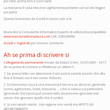
poi farlo anche loro e sono tanti.
La masseria è casa mia (non agriturismo) pertanto vai sul sito leggi e
poi parla
Questo buonismo da 4 soldi lo lascio solo a te
Bruno Borsi Consulente Informatico Esperto di edilizia biocompatibile
www.masseriadonnalaura.com
Cell. 3283269992
Accedi
o
registrati
per inserire commenti.
Ah se prima di scrivere si
Collegamento permanente
Inviato da
bebo2
il Ven, 12/07/2007 - 14:17
Ah se prima di scrivere si riflettesse un attimo !!.
1. Se avessi letto con attenzione il mio post ti saresti accorto che alla
fine è firmato con il mio nome: Roberto;
2. So benissimo cosa è una masseria il mio era un discorso generale
(scrivo agriturismo, hotel, masseria..... ) che si calava sul particolare
ignorando che il post può essere letto da persone ignoranti (nel
senso che ignorano quello che è scritto)
3.
Io non vendo niente ..
Hai ragione non vendi ma AFFITTI UN
APPARTAMENTO