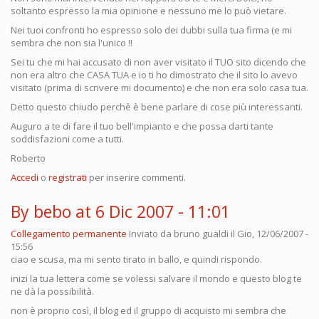
soltanto espresso la mia opinione e nessuno me lo può vietare.
Nei tuoi confronti ho espresso solo dei dubbi sulla tua firma (e mi
sembra che non sia l'unico !!
Sei tu che mi hai accusato di non aver visitato il TUO sito dicendo che
non era altro che CASA TUA e io ti ho dimostrato che il sito lo avevo
visitato (prima di scrivere mi documento) e che non era solo casa tua.
Detto questo chiudo perchè è bene parlare di cose più interessanti.
Auguro a te di fare il tuo bell'impianto e che possa darti tante
soddisfazioni come a tutti.
Roberto
Accedi
o
registrati
per inserire commenti.
By bebo at 6 Dic 2007 - 11:01
Collegamento permanente
Inviato da
bruno gualdi
il Gio, 12/06/2007 -
15:56
ciao e scusa, ma mi sento tirato in ballo, e quindi rispondo.
inizi la tua lettera come se volessi salvare il mondo e questo blog te
ne dà la possibilità.
non è proprio così, il blog ed il gruppo di acquisto mi sembra che