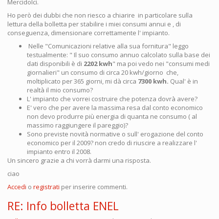
Mercidolci.
Ho però dei dubbi che non riesco a chiarire in particolare sulla
lettura della bolletta per stabilire i miei consumi annui e , di
conseguenza, dimensionare correttamente l' impianto.
Nelle "Comunicazioni relative alla sua fornitura" leggo
testualmente: " Il suo consumo annuo calcolato sulla base dei
dati disponibili è di
2202 kwh
" ma poi vedo nei "consumi medi
giornalieri" un consumo di circa 20 kwh/giorno che,
moltiplicato per 365 giorni, mi dà circa
7300 kwh.
Qual' è in
realtà il mio consumo?
L' impianto che vorrei costruire che potenza dovrà avere?
E' vero che per avere la massima resa dal conto economico
non devo produrre più energia di quanta ne consumo ( al
massimo raggiungere il pareggio)?
Sono previste novità normative o sull' erogazione del conto
economico per il 2009? non credo di riuscire a realizzare l'
impianto entro il 2008.
Un sincero grazie a chi vorrà darmi una risposta.
ciao
Accedi
o
registrati
per inserire commenti.
RE: Info bolletta ENEL