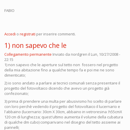
FABIO
Accedi
o
registrati
per inserire commenti.
1) non sapevo che le
Collegamento permanente
Inviato da
nordgren
il Lun, 10/27/2008 -
22:15
1) non sapevo che le aperture sul tetto non fossero nel progetto
della mia abitazione fino a qualche tempo fa e poi me ne sono
dimenticato;
2) io sono andato a parlare ai tecnici comunali senza presentare il
progetto del fotovoltaico dicendo che avevo un progetto già
confezionato;
3) prima di prendere una multa per abusivismo ho scelto di parlare
con loro perchè vedendo il progetto del fotovoltaico il lucernario e
l'abbaino (lucernario: 30cm X 30cm, abbaino in vetroresina :h55cmX
120 cm di lunghezza; quest'ultimo aumenta il volume della cubatura
di qualche dm cubo) comparivano nel disegno del tetto assieme ai
pannelli;