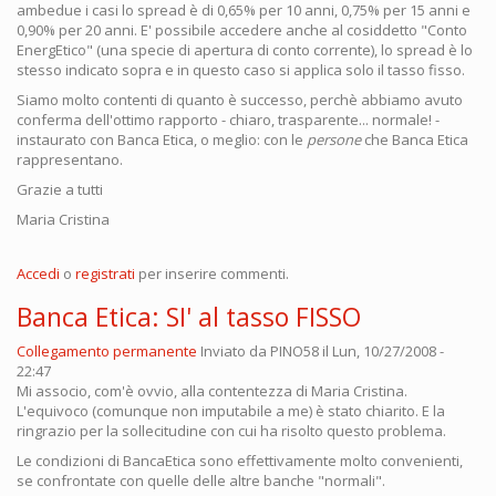
ambedue i casi lo spread è di 0,65% per 10 anni, 0,75% per 15 anni e
0,90% per 20 anni. E' possibile accedere anche al cosiddetto "Conto
EnergEtico" (una specie di apertura di conto corrente), lo spread è lo
stesso indicato sopra e in questo caso si applica solo il tasso fisso.
Siamo molto contenti di quanto è successo, perchè abbiamo avuto
conferma dell'ottimo rapporto - chiaro, trasparente... normale! -
instaurato con Banca Etica, o meglio: con le
persone
che Banca Etica
rappresentano.
Grazie a tutti
Maria Cristina
Accedi
o
registrati
per inserire commenti.
Banca Etica: SI' al tasso FISSO
Collegamento permanente
Inviato da
PINO58
il Lun, 10/27/2008 -
22:47
Mi associo, com'è ovvio, alla contentezza di Maria Cristina.
L'equivoco (comunque non imputabile a me) è stato chiarito. E la
ringrazio per la sollecitudine con cui ha risolto questo problema.
Le condizioni di BancaEtica sono effettivamente molto convenienti,
se confrontate con quelle delle altre banche "normali".