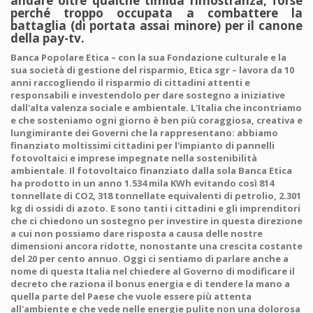
andare oltre qualche timida rimostranza, forse
perché troppo occupata a combattere la
battaglia (di portata assai minore) per il canone
della pay-tv.
Banca Popolare Etica – con la sua Fondazione culturale e la
sua società di gestione del risparmio, Etica sgr – lavora da 10
anni raccogliendo il risparmio di cittadini attenti e
responsabili e investendolo per dare sostegno a iniziative
dall'alta valenza sociale e ambientale. L'Italia che incontriamo
e che sosteniamo ogni giorno è ben più coraggiosa, creativa e
lungimirante dei Governi che la rappresentano: abbiamo
finanziato moltissimi cittadini per l'impianto di pannelli
fotovoltaici e imprese impegnate nella sostenibilità
ambientale. Il fotovoltaico finanziato dalla sola Banca Etica
ha prodotto in un anno 1.534 mila KWh evitando così 814
tonnellate di CO2, 318 tonnellate equivalenti di petrolio, 2.301
kg di ossidi di azoto. E sono tanti i cittadini e gli imprenditori
che ci chiedono un sostegno per investire in questa direzione
a cui non possiamo dare risposta a causa delle nostre
dimensioni ancora ridotte, nonostante una crescita costante
del 20 per cento annuo. Oggi ci sentiamo di parlare anche a
nome di questa Italia nel chiedere al Governo di modificare il
decreto che raziona il bonus energia e di tendere la mano a
quella parte del Paese che vuole essere più attenta
all'ambiente e che vede nelle energie pulite non una dolorosa