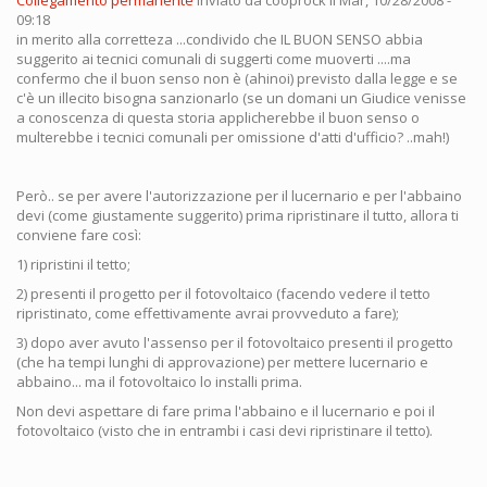
09:18
in merito alla corretteza ...condivido che IL BUON SENSO abbia
suggerito ai tecnici comunali di suggerti come muoverti ....ma
confermo che il buon senso non è (ahinoi) previsto dalla legge e se
c'è un illecito bisogna sanzionarlo (se un domani un Giudice venisse
a conoscenza di questa storia applicherebbe il buon senso o
multerebbe i tecnici comunali per omissione d'atti d'ufficio? ..mah!)
Però.. se per avere l'autorizzazione per il lucernario e per l'abbaino
devi (come giustamente suggerito) prima ripristinare il tutto, allora ti
conviene fare così:
1) ripristini il tetto;
2) presenti il progetto per il fotovoltaico (facendo vedere il tetto
ripristinato, come effettivamente avrai provveduto a fare);
3) dopo aver avuto l'assenso per il fotovoltaico presenti il progetto
(che ha tempi lunghi di approvazione) per mettere lucernario e
abbaino... ma il fotovoltaico lo installi prima.
Non devi aspettare di fare prima l'abbaino e il lucernario e poi il
fotovoltaico (visto che in entrambi i casi devi ripristinare il tetto).