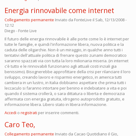
Energia rinnovabile come internet
Collegamento permanente
Inviato da
FonteLive
il Sab, 12/13/2008 -
12:12
Diego - Fonte Live
Il futuro delle energia rinnovabile è alle porte come lo è internet per
tutte le famiglie, e quindi l'informazione libera, nuova politica e la
caduta delle oligarchie. Non è un miraggio, in qualche anno tutti i
tentativi dell'attuale politica di frenare questo zunami democratico
saranno spazzati via con tutta la loro milionaria miseria. (in internet
c'è tutto e le rinnovabili funzionano agli attuali costi inziali gia
benissimo). Bisognerebbe approfittare della crisi per rilanciare il loro
sviluppo, creando lavoro e risparmio energetico, in america tutti
cambiera in un lustro, in Italia dobbiamo aspettare che prima tutti i
leccaculo si faranno intortare per benino e indebiatare a vita e poi
quando il sistema crollerà, o sara dittatura o liberta e democrazia
affermata con energia gratuita, idrogeno autoprodotto gratuito, e
informazione libera. Libero stato in libera informazione.
Accedi
o
registrati
per inserire commenti.
Caro Teo,
Collegamento permanente
Inviato da
Cacao Quotidiano
il Gio,