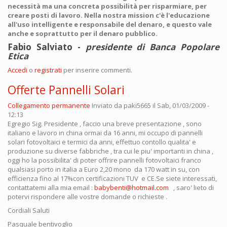
necessità ma una concreta possibilità per risparmiare, per
creare posti di lavoro. Nella nostra mission c'è l'educazione
all'uso intelligente e responsabile del denaro, e questo vale
anche e soprattutto per il denaro pubblico.
Fabio Salviato -
presidente di Banca Popolare
Etica
Accedi
o
registrati
per inserire commenti.
Offerte Pannelli Solari
Collegamento permanente
Inviato da
paki5665
il Sab, 01/03/2009 -
12:13
Egregio Sig. Presidente , faccio una breve presentazione , sono
italiano e lavoro in china ormai da 16 anni, mi occupo di pannelli
solari fotovoltaici e termici da anni, effettuo contollo qualita' e
produzione su diverse fabbriche , tra cui le piu' importanti in china ,
oggi ho la possibilita' di poter offrire pannelli fotovoltaici franco
qualsiasi porto in italia a Euro 2,20 mono da 170 watt in su, con
efficienza fino al 17%con certificazioni TUV e CE.Se siete interessati,
contattatemi alla mia email :
babybenti@hotmail.com
, saro' lieto di
potervi rispondere alle vostre domande o richieste .
Cordiali Saluti
Pasquale bentivoglio