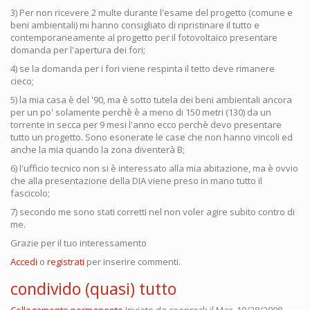
3) Per non ricevere 2 multe durante l'esame del progetto (comune e
beni ambientali) mi hanno consigliato di ripristinare il tutto e
contemporaneamente al progetto per il fotovoltaico presentare
domanda per l'apertura dei fori;
4) se la domanda per i fori viene respinta il tetto deve rimanere
cieco;
5) la mia casa è del '90, ma è sotto tutela dei beni ambientali ancora
per un po' solamente perchè è a meno di 150 metri (130) da un
torrente in secca per 9 mesi l'anno ecco perchè devo presentare
tutto un progetto. Sono esonerate le case che non hanno vincoli ed
anche la mia quando la zona diventerà B;
6) l'ufficio tecnico non si è interessato alla mia abitazione, ma è ovvio
che alla presentazione della DIA viene preso in mano tutto il
fascicolo;
7) secondo me sono stati corretti nel non voler agire subito contro di
me.
Grazie per il tuo interessamento
Accedi
o
registrati
per inserire commenti.
condivido (quasi) tutto
Collegamento permanente
Inviato da
cooprock
il Mar, 10/28/2008 -