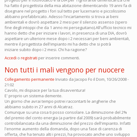
ha fatto il progettista della mia abitazione dimenticando 19 anni fa di
disegnare nel progetto i fori sul tetto per lucernario e piccolissimo
abbaino prefabbricato. Adesso l'incartamento si trova ai beni
ambientali e dovrò aspettare 2 mesi per il silenzio assenso (spero
fine degli intoppi che da 1 anno mi perseguitano).All'ufficio tecnico mi
hanno detto che per iniziare i lavori, in presenza di una DIA, dovrò
aspettare un ulteriore mese dopo i 2 necessari per beni ambientali,
mentre il progettista dell'impianto mi ha detto che si potrà
iniziare subito dopo i 2 mesi. Chi ha ragione?
Accedi
o
registrati
per inserire commenti.
Non tutti i mali vengono per nuocere
Collegamento permanente
Inviato da
Jacopo Fo
il Dom, 10/26/2008 -
21:02
Cavolo, mi dispiace per la tua disavventura!
E' proprio un sistema demente.
Un giorno che avrai tempo potrei raccontarti le angherie che
abbiamo subito in 27 anni di Alcatraz.
Comunque su una cosa ti posso consolare. La diminuzione del 2%
del premio del conto energia (a partire dal 2009) sarà probabilmente
controbilanciata da una diminuzione del prezzo dell'impianto. Infatti
l'enorme aumento della domanda, dopo una fase di carenza di
offerta, che ha tenuto alti i prezzi, ha provocato anche uno sviluppo