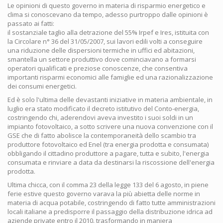
Le opinioni di questo governo in materia di risparmio energetico e
clima si conoscevano da tempo, adesso purtroppo dalle opinioni è
passato ai fatti:
il sostanziale taglio alla detrazione del 55% Irpef e Ires, istituita con
la Circolare n° 36 del 31/05/2007, sui lavori edili volti a conseguire
una riduzione delle dispersioni termiche in uffici ed abitazioni,
smantella un settore produttivo dove cominciavano a formarsi
operatori qualificati e preziose conoscenze, che consentiva
importanti risparmi economici alle famiglie ed una razionalizzazione
dei consumi energetici.
Ed è solo l'ultima delle devastanti iniziative in materia ambientale, in
luglio era stato modificato il decreto istitutivo del Conto-energia,
costringendo chi, aderendovi aveva investito i suoi soldi in un
impianto fotovoltaico, a sotto scrivere una nuova convenzione con il
GSE che di fatto abolisce la contemporaneità dello scambio tra
produttore fotovoltaico ed Enel (tra energia prodotta e consumata)
obbligando il cittadino produttore a pagare, tutta e subito, l'energia
consumata e rinviare a data da destinarsi la riscossione dell'energia
prodotta.
Ultima chicca, con il comma 23 della legge 133 del 6 agosto, in piene
ferie estive questo governo varava la più abietta delle norme in
materia di acqua potabile, costringendo di fatto tutte amministrazioni
locali italiane a predisporre il passaggio della distribuzione idrica ad
aziende private entro il 2010. trasformando in maniera