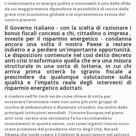
L'investimento in energie pulite e rinnovabili è una delle sfide
da cui maggiormente dipendono le possibilità di uscita dalla
grave crisi economica globale e la sopravvivenza stessa del
nostro pianeta.
Il Governo italiano - con la scelta di razionare i
bonus fiscali concessi a chi, cittadino o impresa ,
investe per il risparmio energetico - condanna
ancora una volta il nostro Paese a restare
indietro e a perdere un'importante opportunità.
Le disposizioni contenute nel così detto decreto
anti-crisi trasformano quella che era una misura
strutturale in una sorta di lotteria, in cui chi
arriva prima otterrà lo sgravio fiscale a
prescindere da qualunque valutazione sulla
qualità e l'impatto reale degli interventi di
risparmio energetico adottati.
A credere nell'hi-tech verde come chiave di volta per
sostenere l'economia reale non sono più solo gruppi di
nicchia di ambientalisti e illuminati cittadini, ma molte delle
principali istituzioni mondiali:
l'Unione Europea nel piano
anti-crisi
varato una settimana fa ha raccomandato
investimenti in questo senso, così come ingenti risorse sono
state promesse dal presidente eletto degli USA, Barack
Obama che vuole creare 2.5 milioni di posti lavoro nel settore