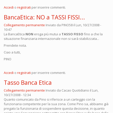
Accedi
o
registrati
per inserire commenti.
BancaEtica: NO a TASSI FISSI...
Collegamento permanente
Inviato da
PINO58
il Lun, 10/27/2008 -
10:47
La BancaEtica
NON
eroga più mutui a
TASSO FISSO
fino a che la
situazione finanziaria internazionale non si sarà stabilizzata...
Prendete nota.
Ciao a tutti,
PINO
Accedi
o
registrati
per inserire commenti.
Tasso Banca Etica
Collegamento permanente
Inviato da
Cacao Quotidiano
il Lun,
10/27/2008 - 12:34
Quanto comunicato da Pino si riferisce a un carteggio con la
funzionaria competente per la sua zona. Come Pino sa, abbiamo già
pregato la funzionaria di sospendere questa decisione, in quanto
esiste una Convenzione sottoscritta con Banca Etica sulla base della