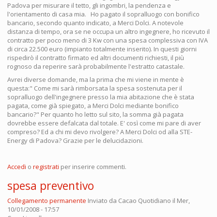
Padova per misurare il tetto, gli ingombri, la pendenza e
l'orientamento di casa mia. Ho pagato il sopralluogo con bonifico
bancario, secondo quanto indicato, a Merci Dolci. A notevole
distanza di tempo, ora se ne occupa un altro ingegnere, ho ricevuto il
contratto per poco meno di 3 Kw con una spesa complessiva con IVA
di circa 22.500 euro (impianto totalmente inserito). In questi giorni
rispedirò il contratto firmato ed altri documenti richiesti, il più
rognoso da reperire sarà probabilmente l'estratto catastale.
Avrei diverse domande, ma la prima che mi viene in mente è
questa:" Come mi sarà rimborsata la spesa sostenuta per il
sopralluogo dell'ingegnere presso la mia abitazione che è stata
pagata, come già spiegato, a Merci Dolci mediante bonifico
bancario?" Per quanto ho letto sul sito, la somma già pagata
dovrebbe essere defalcata dal totale. E' così come mi pare di aver
compreso? Ed a chi mi devo rivolgere? A Merci Dolci od alla STE-
Energy di Padova? Grazie per le delucidazioni.
Accedi
o
registrati
per inserire commenti.
spesa preventivo
Collegamento permanente
Inviato da
Cacao Quotidiano
il Mer,
10/01/2008 - 17:57