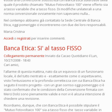
quale il prodotto chiamato "Mutuo Fotovoltaico 100" viene offerto sia
a tasso variabile che a tasso fisso. Di modifiche unilaterali a una
norma convenzionale ovviamente non sapevamo nulla...
Nel contempo abbiamo già contattato la Sede Centrale di Banca
Etica, oggi pomeriggio ci incontreremo con due dei loro responsabili.
Maria Cristina
Accedi
o
registrati
per inserire commenti.
Banca Etica: SI' al tasso FISSO
Collegamento permanente
Inviato da
Cacao Quotidiano
il Lun,
10/27/2008 - 18:43
Cari amici,
l'allarme di questa mattina, nato da un equivoco di un funzionario
locale, è del tutto rientrato e - esattamente come ci aspettavamo,
visto l'entusiasmo e la profonda correttezza con cui Banca Etica ha
seguito il nostro progetto - con un gran sorriso oggi pomeriggio ci è
stato confermato che le condizioni della Convenzione firmata con
Merci Dolci sono pienamente valide e non vi è alcuna intenzione di
chiedere una revisione.
Ricordiamo, dunque, che con Banca Etica è possibile stipulare il
"Mutuo Fotovoltaico 100" sia a tasso fisso che tasso variabile: in