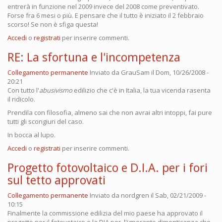
entrerà in funzione nel 2009 invece del 2008 come preventivato.
Forse fra 6 mesi o più. E pensare che il tutto è iniziato il 2 febbraio
scorso! Se non è sfiga questa!
Accedi
o
registrati
per inserire commenti.
RE: La sfortuna e l'incompetenza
Collegamento permanente
Inviato da
GrauSam
il Dom, 10/26/2008 -
20:21
Con tutto l'
abusivismo
edilizio che c'è in Italia, la tua vicenda rasenta
il ridicolo.
Prendila con filosofia, almeno sai che non avrai altri intoppi, fai pure
tutti gli scongiuri del caso.
In bocca al lupo.
Accedi
o
registrati
per inserire commenti.
Progetto fotovoltaico e D.I.A. per i fori
sul tetto approvati
Collegamento permanente
Inviato da
nordgren
il Sab, 02/21/2009 -
10:15
Finalmente la commissione edilizia del mio paese ha approvato il
progetto per il fotovotaico e la DIA per l'ignorante dimenticanza che