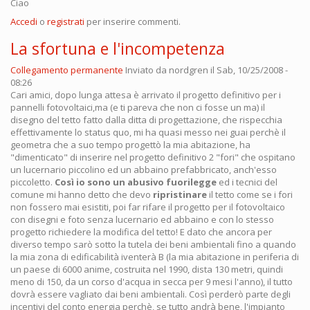
Ciao
Accedi
o
registrati
per inserire commenti.
La sfortuna e l'incompetenza
Collegamento permanente
Inviato da
nordgren
il Sab, 10/25/2008 -
08:26
Cari amici, dopo lunga attesa è arrivato il progetto definitivo per i
pannelli fotovoltaici,ma (e ti pareva che non ci fosse un ma) il
disegno del tetto fatto dalla ditta di progettazione, che rispecchia
effettivamente lo status quo, mi ha quasi messo nei guai perchè il
geometra che a suo tempo progettò la mia abitazione, ha
"dimenticato" di inserire nel progetto definitivo 2 "fori" che ospitano
un lucernario piccolino ed un abbaino prefabbricato, anch'esso
piccoletto.
Così io sono un abusivo fuorilegge
ed i tecnici del
comune mi hanno detto che devo
ripristinare
il tetto come se i fori
non fossero mai esistiti, poi far rifare il progetto per il fotovoltaico
con disegni e foto senza lucernario ed abbaino e con lo stesso
progetto richiedere la modifica del tetto! E dato che ancora per
diverso tempo sarò sotto la tutela dei beni ambientali fino a quando
la mia zona di edificabilità iventerà B (la mia abitazione in periferia di
un paese di 6000 anime, costruita nel 1990, dista 130 metri, quindi
meno di 150, da un corso d'acqua in secca per 9 mesi l'anno), il tutto
dovrà essere vagliato dai beni ambientali. Così perderò parte degli
incentivi del conto energia perchè, se tutto andrà bene, l'impianto