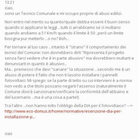
13:21
ciao,
sono un Tecnico Comunale e mi occupo proprio di abusi edilizi.
Non entro nel merito su quanto/quale debba essere il buon senso
quando si applicano le leggi ...tutti ci arrabbiamo se ci multano
quando andiamo a 51 Km/h quando il limite è 50 ..però un limite
bisogna pur metterlo ...o no? Boh...
Per tornare al tuo caso ...intanto è "strano" il comportamento dei
tecnici del Comune: non dovrebbero dirti "Ripresenta il progetto
senza farci vedere che è in parte abusivo" ma dovrebbero multarti e
denunciarti in quanto è abusivo..
Ma... premesso che devi "sanare" la situazione ...secondo me è un
abuso di potere il fatto che non ti lascino installare i pannelli
fotovoltaici. Mi spiego: se la parte di tetto su cui intervieni è a norma
non vedo a che titolo possano negarti l'assenso (naturalmente il
Comune dovrà sanzionare/verificare la conformità dell'abbaino e
del lucernario ...ma è una cosa a parte!).
Tra l'altro ...non hanno tolto l'obbligo della DIA per il fotovoltaico? --->
http://www.eco-domus.it/home/normative/esenzione-dia-per-
installazione-p...
ciao