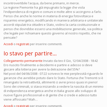
incontrovertibile l'acqua, da bene primario, in merce.
La regione Piemonte ha già impugnato la legge che viola
l'indipendenza di regioni e comuni e molte altre si accingono a farlo.
Penso che anche le norme in materia di energia fotovoltaica e
risparmio energetico, modificando in maniera arbitraria e unilaterale
accordi stipulati tra cittadini e Stato, violino la carta costituzionale e
penso che dovrebbe esserci una mobilitazione generale, sia politica
che legale per richiamare questo governo al nostro rispetto, che ne
pensate?
Accedi
o
registrati
per inserire commenti.
Io stavo per partire…
Collegamento permanente
Inviato da
teo
il Gio, 12/04/2008 - 18:42
Ero riuscito finalmente a decidermi e partire e adesso si deve
giocare alla lotteria per avere la detrazione del 55%?
Nel post del 04/06/2008 - 07:22 scrivevo le mie perplessità riguardo le
garanzie che avrebbe potuto dare lo Stato. Fortuna che Tremonti si è
rimangiato la retroattività, altrimenti ci avrei preso quasi in pieno!
Sono dei criminali, si stava iniziando a vedere la nascita di un minimo
di indipendenza energetica anche in Italia grazie allo sviluppo di
nuove figure professionali e di gente che ci crede e adesso tutto
viene affossato? Mah…
Accedi
o
registrati
per inserire commenti.