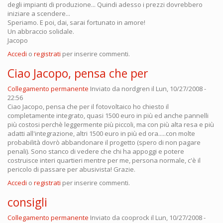
degli impianti di produzione... Quindi adesso i prezzi dovrebbero
iniziare a scendere...
Speriamo. E poi, dai, sarai fortunato in amore!
Un abbraccio solidale.
Jacopo
Accedi
o
registrati
per inserire commenti.
Ciao Jacopo, pensa che per
Collegamento permanente
Inviato da
nordgren
il Lun, 10/27/2008 -
22:56
Ciao Jacopo, pensa che per il fotovoltaico ho chiesto il
completamente integrato, quasi 1500 euro in più ed anche pannelli
più costosi perchè leggermente più piccoli, ma con più alta resa e più
adatti all'integrazione, altri 1500 euro in più ed ora.....con molte
probabilità dovrò abbandonare il progetto (spero di non pagare
penali). Sono stanco di vedere che chi ha appoggi e potere
costruisce interi quartieri mentre per me, persona normale, c'è il
pericolo di passare per abusivista! Grazie.
Accedi
o
registrati
per inserire commenti.
consigli
Collegamento permanente
Inviato da
cooprock
il Lun, 10/27/2008 -