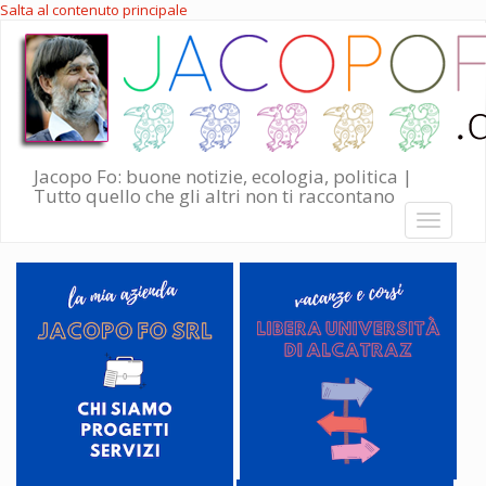
Salta al contenuto principale
Jacopo Fo: buone notizie, ecologia, politica |
Tutto quello che gli altri non ti raccontano
Toggle
navigati