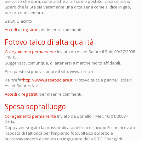
percorso che dura, come anche altri hanno postato, circa un anno.
Spero che la Ste sia veramente una ditta seria come si dice in giro,
per ora non sembra.
Saluti Giacinto
Accedi
o
registrati
per inserire commenti.
Fotovoltaico di alta qualità
Collegamento permanente
Inviato da
Asset Solare
il Sab, 09/27/2008
- 19:15
Suggerisco, comunque, di attenersi a marche molto affidabili.
Per questo si può visionare il sito: www. enf.cn
<a href=
"http://www.asset-solare.it"
>Fotovoltaico e pannelli solari:
Asset Solare</a>
Accedi
o
registrati
per inserire commenti.
Spesa sopralluogo
Collegamento permanente
Inviato da
Lionello
il Mer, 10/01/2008 -
01:14
Dopo aver seguito la prassi indicata nel sito di Jacopo Fo, ho ricevuto
risposta di fattibilità per l'impianto fotovoltaico sul tetto e
successivamente è venuto un ingegnere della S.T.E. Energy di