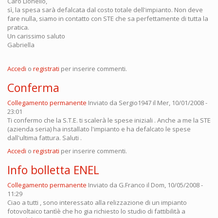
Caro Lionello,
sì, la spesa sarà defalcata dal costo totale dell'impianto. Non deve
fare nulla, siamo in contatto con STE che sa perfettamente di tutta la
pratica.
Un carissimo saluto
Gabriella
Accedi
o
registrati
per inserire commenti.
Conferma
Collegamento permanente
Inviato da
Sergio1947
il Mer, 10/01/2008 -
23:01
Ti confermo che la S.T.E. ti scalerà le spese iniziali . Anche a me la STE
(azienda seria) ha installato l'impianto e ha defalcato le spese
dall'ultima fattura. Saluti .
Accedi
o
registrati
per inserire commenti.
Info bolletta ENEL
Collegamento permanente
Inviato da
G.Franco
il Dom, 10/05/2008 -
11:29
Ciao a tutti , sono interessato alla relizzazione di un impianto
fotovoltaico tantìè che ho gia richiesto lo studio di fattibilità a