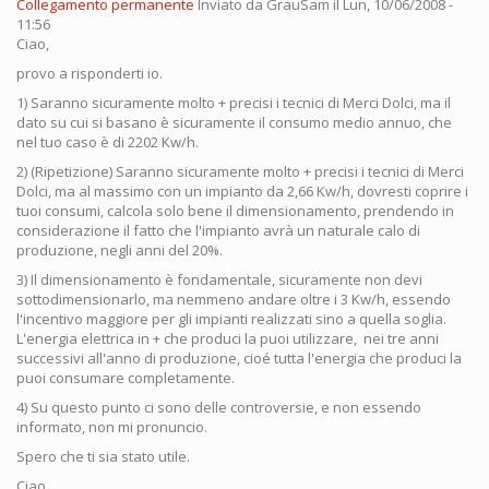
Collegamento permanente
Inviato da
GrauSam
il Lun, 10/06/2008 -
11:56
Ciao,
provo a risponderti io.
1) Saranno sicuramente molto + precisi i tecnici di Merci Dolci, ma il
dato su cui si basano è sicuramente il consumo medio annuo, che
nel tuo caso è di 2202 Kw/h.
2) (Ripetizione) Saranno sicuramente molto + precisi i tecnici di Merci
Dolci, ma al massimo con un impianto da 2,66 Kw/h, dovresti coprire i
tuoi consumi, calcola solo bene il dimensionamento, prendendo in
considerazione il fatto che l'impianto avrà un naturale calo di
produzione, negli anni del 20%.
3) Il dimensionamento è fondamentale, sicuramente non devi
sottodimensionarlo, ma nemmeno andare oltre i 3 Kw/h, essendo
l'incentivo maggiore per gli impianti realizzati sino a quella soglia.
L'energia elettrica in + che produci la puoi utilizzare, nei tre anni
successivi all'anno di produzione, cioé tutta l'energia che produci la
puoi consumare completamente.
4) Su questo punto ci sono delle controversie, e non essendo
informato, non mi pronuncio.
Spero che ti sia stato utile.
Ciao