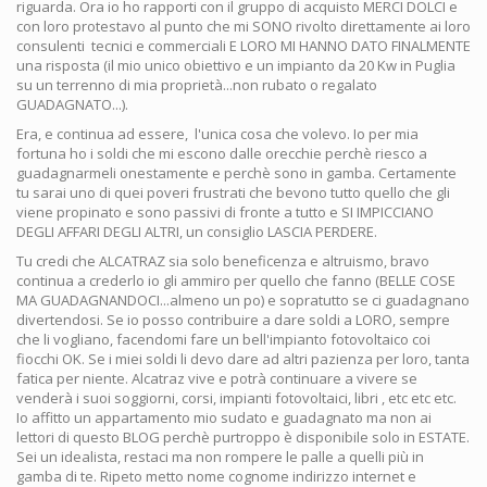
riguarda. Ora io ho rapporti con il gruppo di acquisto MERCI DOLCI e
con loro protestavo al punto che mi SONO rivolto direttamente ai loro
consulenti tecnici e commerciali E LORO MI HANNO DATO FINALMENTE
una risposta (il mio unico obiettivo e un impianto da 20 Kw in Puglia
su un terrenno di mia proprietà...non rubato o regalato
GUADAGNATO...).
Era, e continua ad essere, l'unica cosa che volevo. Io per mia
fortuna ho i soldi che mi escono dalle orecchie perchè riesco a
guadagnarmeli onestamente e perchè sono in gamba. Certamente
tu sarai uno di quei poveri frustrati che bevono tutto quello che gli
viene propinato e sono passivi di fronte a tutto e SI IMPICCIANO
DEGLI AFFARI DEGLI ALTRI, un consiglio LASCIA PERDERE.
Tu credi che ALCATRAZ sia solo beneficenza e altruismo, bravo
continua a crederlo io gli ammiro per quello che fanno (BELLE COSE
MA GUADAGNANDOCI...almeno un po) e sopratutto se ci guadagnano
divertendosi. Se io posso contribuire a dare soldi a LORO, sempre
che li vogliano, facendomi fare un bell'impianto fotovoltaico coi
fiocchi OK. Se i miei soldi li devo dare ad altri pazienza per loro, tanta
fatica per niente. Alcatraz vive e potrà continuare a vivere se
venderà i suoi soggiorni, corsi, impianti fotovoltaici, libri , etc etc etc.
Io affitto un appartamento mio sudato e guadagnato ma non ai
lettori di questo BLOG perchè purtroppo è disponibile solo in ESTATE.
Sei un idealista, restaci ma non rompere le palle a quelli più in
gamba di te. Ripeto metto nome cognome indirizzo internet e