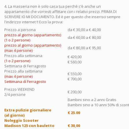
4. La masseria non è solo casa tua perchè c'è anche un
appartamento che vorresti affittare con i relativi prezzi. PRIMA DI
SCRIVERE IO MI DOCUMENTO. Ed è per questo che inserisci sempre
l'indirizzo internet !! Ecco la prova:
Prezzo a persona
da € 30,00 a € 40,00
prezzo al giorno (appartamento)
da € 60,00 a € 80,00
(1 o 2 persone)
prezzo al giorno (appartamento)
da € 80,00 a € 95,00
(max 4 persone)
Prezzo alla settimana
€ 420,00
(1 o 2 persone)
€ 560,00
Settimana di Ferragosto
Prezzo alla settimana
€ 550,00
(max 4 persone)
€ 700,00
Settimana di Ferragosto
Prezzo WEEKEND
€ 200,00
2/4 persone
Bambini sino a 2 anni Gratis
Bambini sino a 10 anni 50% di scon
Extra pulizie giornaliere
€ 25.00
(al giorno)
Noleggio Scooter
Madison 125 con bauletto
€ 30,00