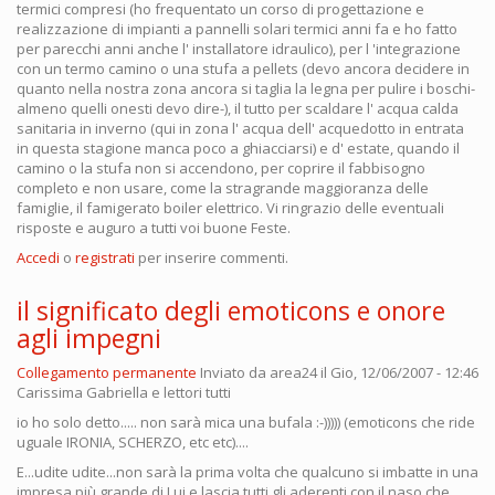
termici compresi (ho frequentato un corso di progettazione e
realizzazione di impianti a pannelli solari termici anni fa e ho fatto
per parecchi anni anche l' installatore idraulico), per l 'integrazione
con un termo camino o una stufa a pellets (devo ancora decidere in
quanto nella nostra zona ancora si taglia la legna per pulire i boschi-
almeno quelli onesti devo dire-), il tutto per scaldare l' acqua calda
sanitaria in inverno (qui in zona l' acqua dell' acquedotto in entrata
in questa stagione manca poco a ghiacciarsi) e d' estate, quando il
camino o la stufa non si accendono, per coprire il fabbisogno
completo e non usare, come la stragrande maggioranza delle
famiglie, il famigerato boiler elettrico. Vi ringrazio delle eventuali
risposte e auguro a tutti voi buone Feste.
Accedi
o
registrati
per inserire commenti.
il significato degli emoticons e onore
agli impegni
Collegamento permanente
Inviato da
area24
il Gio, 12/06/2007 - 12:46
Carissima Gabriella e lettori tutti
io ho solo detto..... non sarà mica una bufala :-))))) (emoticons che ride
uguale IRONIA, SCHERZO, etc etc)....
E...udite udite...non sarà la prima volta che qualcuno si imbatte in una
impresa più grande di Lui e lascia tutti gli aderenti con il naso che