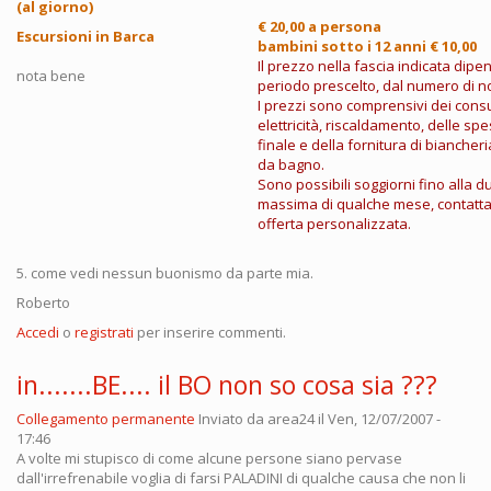
(al giorno)
€ 20,00 a persona
Escursioni in Barca
bambini sotto i 12 anni € 10,00
Il prezzo nella fascia indicata dipe
nota bene
periodo prescelto, dal numero di no
I prezzi sono comprensivi dei cons
elettricità, riscaldamento, delle spe
finale e della fornitura di biancheri
da bagno.
Sono possibili soggiorni fino alla d
massima di qualche mese, contatta
offerta personalizzata.
5. come vedi nessun buonismo da parte mia.
Roberto
Accedi
o
registrati
per inserire commenti.
in.......BE.... il BO non so cosa sia ???
Collegamento permanente
Inviato da
area24
il Ven, 12/07/2007 -
17:46
A volte mi stupisco di come alcune persone siano pervase
dall'irrefrenabile voglia di farsi PALADINI di qualche causa che non li