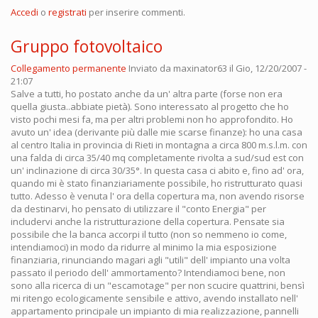
Accedi
o
registrati
per inserire commenti.
Gruppo fotovoltaico
Collegamento permanente
Inviato da
maxinator63
il Gio, 12/20/2007 -
21:07
Salve a tutti, ho postato anche da un' altra parte (forse non era
quella giusta..abbiate pietà). Sono interessato al progetto che ho
visto pochi mesi fa, ma per altri problemi non ho approfondito. Ho
avuto un' idea (derivante più dalle mie scarse finanze): ho una casa
al centro Italia in provincia di Rieti in montagna a circa 800 m.s.l.m. con
una falda di circa 35/40 mq completamente rivolta a sud/sud est con
un' inclinazione di circa 30/35°. In questa casa ci abito e, fino ad' ora,
quando mi è stato finanziariamente possibile, ho ristrutturato quasi
tutto. Adesso è venuta l' ora della copertura ma, non avendo risorse
da destinarvi, ho pensato di utilizzare il "conto Energia" per
includervi anche la ristrutturazione della copertura. Pensate sia
possibile che la banca accorpi il tutto (non so nemmeno io come,
intendiamoci) in modo da ridurre al minimo la mia esposizione
finanziaria, rinunciando magari agli "utili" dell' impianto una volta
passato il periodo dell' ammortamento? Intendiamoci bene, non
sono alla ricerca di un "escamotage" per non scucire quattrini, bensì
mi ritengo ecologicamente sensibile e attivo, avendo installato nell'
appartamento principale un impianto di mia realizzazione, pannelli