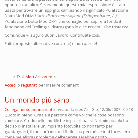
oppure in un altro. Stranamente questa mia espressione è stata
usata per trovare un appiglio, cambiando il significato <Ciatazione
Dotta Mod ON>(
L'arte di ottenere ragione (Schopenhauer, A.)
<Ciatazione Dotta Mod OFF> che consiglio per capire a fondo il
fenomeno del Trolling) si distraggono le discussioni... Che tristezza.
Comunque vi auguro Buon Lavoro. Continuate cosi.
Fatti (proposte alternative concrete) e non parole!
...:---->
Troll Alert Activated
<----:...
Accedi
o
registrati
per inserire commenti.
Un mondo più sano
Collegamento permanente
Inviato da
steo75
il Gio, 12/06/2007 - 09:18
Quoto in pieno. Grazie a persone come voi che le cose possono
cambiare. Credo nelle modifiche in piccoli passi. Nel mio piccolo ho
deciso di installare un impianto fotovoltaico non tanto per
guadagnarci, il che sarà molto difficile, ma perchè se tutti facessero
come me allora i problema dell'energia sarebbe risolto.