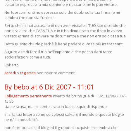
soltanto espresso la mia opinione e nessuno me lo può vietare.
Nei tuoi confronti ho espresso solo dei dubbi sulla tua firma (e mi
sembra che non sia l'unico !!
Sei tu che mi hai accusato di non aver visitato il TUO sito dicendo che
non era altro che CASA TUA e io ti ho dimostrato che il sito lo avevo
visitato (prima di scrivere mi documento) e che non era solo casa tua.
Detto questo chiudo perchè è bene parlare di cose più interessanti.
Auguro a te di fare il tuo bell'impianto e che possa darti tante
soddisfazioni come a tutti.
Roberto
Accedi
o
registrati
per inserire commenti.
By bebo at 6 Dic 2007 - 11:01
Collegamento permanente
Inviato da
bruno gualdi
il Gio, 12/06/2007 -
15:56
ciao e scusa, ma mi sento tirato in ballo, e quindi rispondo.
inizi la tua lettera come se volessi salvare il mondo e questo blog te
ne dà la possibilità.
non è proprio così, il blog ed il gruppo di acquisto mi sembra che