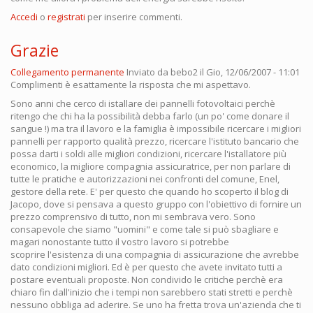
Accedi
o
registrati
per inserire commenti.
Grazie
Collegamento permanente
Inviato da
bebo2
il Gio, 12/06/2007 - 11:01
Complimenti è esattamente la risposta che mi aspettavo.
Sono anni che cerco di istallare dei pannelli fotovoltaici perchè
ritengo che chi ha la possibilità debba farlo (un po' come donare il
sangue !) ma tra il lavoro e la famiglia è impossibile ricercare i migliori
pannelli per rapporto qualità prezzo, ricercare l'istituto bancario che
possa darti i soldi alle migliori condizioni, ricercare l'istallatore più
economico, la migliore compagnia assicuratrice, per non parlare di
tutte le pratiche e autorizzazioni nei confronti del comune, Enel,
gestore della rete. E' per questo che quando ho scoperto il blog di
Jacopo, dove si pensava a questo gruppo con l'obiettivo di fornire un
prezzo comprensivo di tutto, non mi sembrava vero. Sono
consapevole che siamo "uomini" e come tale si può sbagliare e
magari nonostante tutto il vostro lavoro si potrebbe
scoprire l'esistenza di una compagnia di assicurazione che avrebbe
dato condizioni migliori. Ed è per questo che avete invitato tutti a
postare eventuali proposte. Non condivido le critiche perchè era
chiaro fin dall'inizio che i tempi non sarebbero stati stretti e perchè
nessuno obbliga ad aderire. Se uno ha fretta trova un'azienda che ti