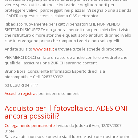
viene spesso utilizzato nelle industrie e negli aeroporti per
proteggere velivoli parcheggiati nei piazzali. Vi segnalo una azienda
LEADER in questi sistemi si chiama CIAS elettronica.
Ribadisco nuovamente per i cattivi pensatori CHE NON VENDO
SISTEMI DI SICUREZZA ma generalmente li uso per i miei clienti visto
che ristrutturo dimore storiche e questi sono antifurti di primo livello
cioè intervengono prima che rompano i vetri e non solo quelli
Andate sul sito
www.cias.it
e trovate tutte le schede di prodotto.
PER MERCI DOLCI srl fate un accordo anche con loro e vedrete che
quelli dell'assicurazione ZURICH saranno contenti
Bruno Borsi Consulente Informatico Esperto di edilizia
biocompatibile Cell. 3283269992
ps BEBO ci sei????
Accedi
o
registrati
per inserire commenti.
Acquisto per il fotovoltaico, ADESIONI
ancora possibili?
Collegamento permanente
Inviato da
Judoka
il Ven, 12/07/2007 -
01:44
Salve a tutti, non so se questo sia il luogo giusto per postare, quindi