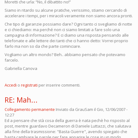
Moretti che urla: “No, il dibattito no!”
Siamo in ritardo su alcune pratiche, verissimo, stiamo cercando di
accelerare i tempi, per i miracoli veramente non siamo ancora pronti.
Che tipo di garanzie possiamo dare? Ogni tanto ci svegliamo di notte
e ci chiediamo: ma perché non ci siamo limitati a fare solo una
campagna di informazione? E ci diamo una risposta pensando alle
telefonate e alle lettere dei tanti che ci hanno detto: Vorrei proprio
farlo ma non so da che parte cominciare.
Vogliamo un altro mondo? Beh.. abbiamo pensato che potevamo
farcelo.
Gabriella Canova
Accedi
o
registrati
per inserire commenti.
RE: Mah...
Collegamento permanente
Inviato da
GrauSam
il Gio, 12/06/2007 -
12:27
Ed a pensare che stà cosa della guerra è nata pechè ho risposto al
post, mentre guardavo Decameron di Daniele Luttazzi, che salutava
alla fine della trasmissione: "Basta Guerre", avendo spiegato che
basta cambiare le parole per fare apparire le cose in un modo