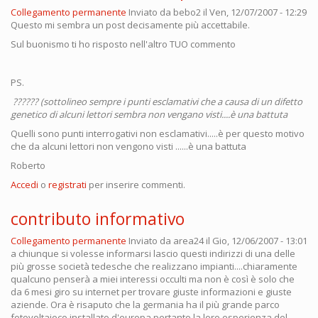
Collegamento permanente
Inviato da
bebo2
il Ven, 12/07/2007 - 12:29
Questo mi sembra un post decisamente più accettabile.
Sul buonismo ti ho risposto nell'altro TUO commento
PS.
?????? (sottolineo sempre i punti esclamativi che a causa di un difetto
genetico di alcuni lettori sembra non vengano visti....è una battuta
Quelli sono punti interrogativi non esclamativi.....è per questo motivo
che da alcuni lettori non vengono visti ......è una battuta
Roberto
Accedi
o
registrati
per inserire commenti.
contributo informativo
Collegamento permanente
Inviato da
area24
il Gio, 12/06/2007 - 13:01
a chiunque si volesse informarsi lascio questi indirizzi di una delle
più grosse società tedesche che realizzano impianti....chiaramente
qualcuno penserà a miei interessi occulti ma non è così è solo che
da 6 mesi giro su internet per trovare giuste informazioni e giuste
aziende. Ora è risaputo che la germania ha il più grande parco
fotovoltaioco installato d'europa pertanto la loro esperienza del