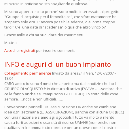
mi scuso in anticipo se sto sbagliando qualcosa.
Mi sono appena iscrito perche' sono molto interessato al progetto
"Gruppo di acquisto per il fotovoltaico", che sfortunatamente ho
scoperto solo ora. E' ancora possibile aderire, o e' ormai troppo
tardi? C'e' una data di "scadenza" o qualche altro vincolo?
Grazie mille a chi mi puo' dare dei chiarimenti.
Matteo
Accedi
o
registrati
per inserire commenti.
INFO e auguri di un buon impianto
Collegamento permanente
Inviato da
area24
il Ven, 12/07/2007 -
18:04
CARO amico io sono 4 mesi che aspetto ma dalle notizie che ho IL
GRUPPO DI ACQUISTO è in dirittura di arrivo (EVVIVA .......sembra che
ce la fanno anche se i tempi sono GEOLOGICI). Lo stato delle cose
sembra......notizie non ufficiali.........
Convenzione pannelli OK, Assicurazione OK anche se cambiano
idea ogni settimana (LE ASSICURAZIONI), Banche con alcune OK (BCC)
con una nazionale siamo agli sgoccioli. Il tutto va molto a rilento
causa forti adesioni e scarsità di risorse UMANE (numeriche non
qualitative). Insomma tutto normale per un paese come il nostro