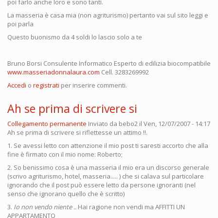
poi farlo anche loro e sono tanti.
La masseria è casa mia (non agriturismo) pertanto vai sul sito leggi e
poi parla
Questo buonismo da 4 soldi lo lascio solo a te
Bruno Borsi Consulente Informatico Esperto di edilizia biocompatibile
www.masseriadonnalaura.com
Cell. 3283269992
Accedi
o
registrati
per inserire commenti.
Ah se prima di scrivere si
Collegamento permanente
Inviato da
bebo2
il Ven, 12/07/2007 - 14:17
Ah se prima di scrivere si riflettesse un attimo !!.
1. Se avessi letto con attenzione il mio post ti saresti accorto che alla
fine è firmato con il mio nome: Roberto;
2. So benissimo cosa è una masseria il mio era un discorso generale
(scrivo agriturismo, hotel, masseria..... ) che si calava sul particolare
ignorando che il post può essere letto da persone ignoranti (nel
senso che ignorano quello che è scritto)
3.
Io non vendo niente ..
Hai ragione non vendi ma AFFITTI UN
APPARTAMENTO