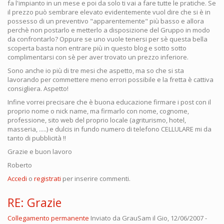
fa l'impianto in un mese e poi da solo ti vai a fare tutte le pratiche. Se
il prezzo può sembrare elevato evidentemente vuol dire che si è in
possesso di un preventivo "apparentemente" più basso e allora
perchè non postarlo e metterlo a disposizione del Gruppo in modo
da confrontarlo? Oppure se uno vuole tenersi per sè questa bella
scoperta basta non entrare più in questo blog e sotto sotto
complimentarsi con sè per aver trovato un prezzo inferiore.
Sono anche io più di tre mesi che aspetto, ma so che si sta
lavorando per commettere meno errori possibile e la fretta è cattiva
consigliera. Aspetto!
Infine vorrei precisare che è buona educazione firmare i post con il
proprio nome o nick name, ma firmarlo con nome, cognome,
professione, sito web del proprio locale (agriturismo, hotel,
masseria, .....) e dulcis in fundo numero di telefono CELLULARE mi da
tanto di pubblicità !!
Grazie e buon lavoro
Roberto
Accedi
o
registrati
per inserire commenti.
RE: Grazie
Collegamento permanente
Inviato da
GrauSam
il Gio, 12/06/2007 -