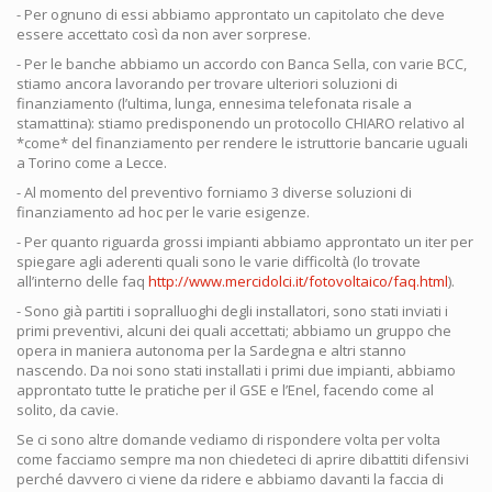
- Per ognuno di essi abbiamo approntato un capitolato che deve
essere accettato così da non aver sorprese.
- Per le banche abbiamo un accordo con Banca Sella, con varie BCC,
stiamo ancora lavorando per trovare ulteriori soluzioni di
finanziamento (l’ultima, lunga, ennesima telefonata risale a
stamattina): stiamo predisponendo un protocollo CHIARO relativo al
*come* del finanziamento per rendere le istruttorie bancarie uguali
a Torino come a Lecce.
- Al momento del preventivo forniamo 3 diverse soluzioni di
finanziamento ad hoc per le varie esigenze.
- Per quanto riguarda grossi impianti abbiamo approntato un iter per
spiegare agli aderenti quali sono le varie difficoltà (lo trovate
all’interno delle faq
http://www.mercidolci.it/fotovoltaico/faq.html
).
- Sono già partiti i sopralluoghi degli installatori, sono stati inviati i
primi preventivi, alcuni dei quali accettati; abbiamo un gruppo che
opera in maniera autonoma per la Sardegna e altri stanno
nascendo. Da noi sono stati installati i primi due impianti, abbiamo
approntato tutte le pratiche per il GSE e l’Enel, facendo come al
solito, da cavie.
Se ci sono altre domande vediamo di rispondere volta per volta
come facciamo sempre ma non chiedeteci di aprire dibattiti difensivi
perché davvero ci viene da ridere e abbiamo davanti la faccia di