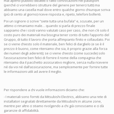
mai aperto pubblici dibattiti o fatto convocazioni nei palasport
(perché ci vorrebbero strutture del genere per tenerci tutti) ma
abbiamo una casella mail dove entro qualche giorno chiunque scriva
(più di cento al giorno) riceve risposta e, ripeto, telefoni bollenti.
Poi un signore ci scrive “siete tutta una bufala” e, scusate, per un
attimo ci rimaniamo male… quando si parla di prezzo finale
sappiamo che i costi vanno valutati caso per caso, che non c’è solo il
costo puro dei materiali ma bisogna tener conto di tutto l’apporto del
Gruppo, di tutto il lavoro che porta all’impianto finito e collaudato. Poi
se ci viene chiesto solo il materiale, ben felici di darglielo (e se è il
prezzo è buono, come riteniamo che sia, è proprio grazie alla forza
dei numeri degli aderenti); se ci viene chiesto (come succede) solo
l’assicurazione ben felici di fornire il nome della compagnia che
riteniamo dia il pacchetto assicurativo migliore, senza nulla ricevere
né da voi né dall’assicurazione, ma semplicemente per fornire tutte
le informazioni utili ad avere il meglio.
Per rispondere a chi vuole informazioni diciamo che:
- I materiali sono forniti da Mitsubishi Electrics, abbiamo una rete di
installatori segnalati direttamente da Mitsubishi in alcune zone,
mentre per altre ci stiamo rivolgendo a chi già conosciamo e ci dà
garanzie di affidabilità.