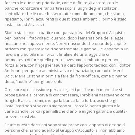
fossero le questioni prioritarie, come definire gli accordi con le
banche, contattare e far partire i sopralluoghi degli installatori,
controllare che le cose fossero fatte come diciamo noi, che siamo,
ripetiamo, i primi acquirenti di questi stessi impianti (il primo è stato
installato ad Alcatraz).
Siamo stati i primi a partire con questa idea del Gruppo d’Acquisto
per i pannelli fotovoltaici, quando, dopo l’emanazione della legge,
nessuno ne sapeva niente. Non vi nascondo che quando Jacopo è
arrivato con questa idea ci sono tremate le gambe… ci aspettava un
lavoro incredibile ma... orca… finalmente una legge che ci
permetteva di fare quello per cui avevamo combattuto per anni:
forza allora, con l’ingegner Fauri a darci l’apporto tecnico, con il dottor
Andreani per quello amministrativo e finanziario, con noi di Merci
Dolci, Maria Cristina in primis a fare da front-office e, come ci hanno
detto, “hot line” per gli aderenti.
Ore e ore di discussione per accorgerci poi che man mano che si
proseguiva e si cercava di concretizzare, i problemi nascevano come
funghi. E allora, fermi, che qui la banca fa la furba, ocio che gli
installatori non si sa cosa mettano su, cerca la banca giusta o le
varie banche, cerca i pannelli che diano le migliori garanzie qualità-
prezzo e così via.
E tutte queste decisioni sono state prese con l’apporto di decine di
persone che hanno aderito al Gruppo d’Acquisto: sì, non abbiamo