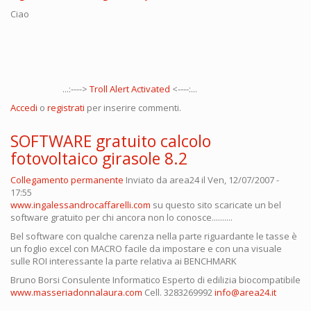
Ciao
...:---->
Troll Alert Activated
<----:...
Accedi
o
registrati
per inserire commenti.
SOFTWARE gratuito calcolo
fotovoltaico girasole 8.2
Collegamento permanente
Inviato da
area24
il Ven, 12/07/2007 -
17:55
www.ingalessandrocaffarelli.com
su questo sito scaricate un bel
software gratuito per chi ancora non lo conosce..........
Bel software con qualche carenza nella parte riguardante le tasse è
un foglio excel con MACRO facile da impostare e con una visuale
sulle ROI interessante la parte relativa ai BENCHMARK
Bruno Borsi Consulente Informatico Esperto di edilizia biocompatibile
www.masseriadonnalaura.com
Cell. 3283269992
info@area24.it