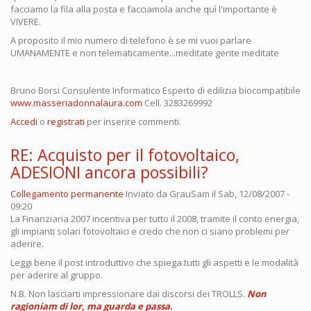
facciamo la fila alla posta e facciamola anche quì l'importante è
VIVERE.
A proposito il mio numero di telefono è se mi vuoi parlare
UMANAMENTE e non telematicamente...meditate gente meditate
Bruno Borsi Consulente Informatico Esperto di edilizia biocompatibile
www.masseriadonnalaura.com
Cell. 3283269992
Accedi
o
registrati
per inserire commenti.
RE: Acquisto per il fotovoltaico,
ADESIONI ancora possibili?
Collegamento permanente
Inviato da
GrauSam
il Sab, 12/08/2007 -
09:20
La Finanziaria 2007 incentiva per tutto il 2008, tramite il conto energia,
gli impianti solari fotovoltaici e credo che non ci siano problemi per
aderire.
Leggi bene il post introduttivo che spiega tutti gli aspetti e le modalità
per aderire al gruppo.
N.B. Non lasciarti impressionare dai discorsi dei TROLLS.
Non
ragioniam di lor, ma guarda e passa
.