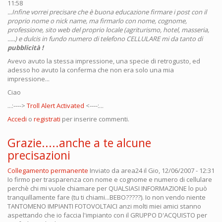
11:58
...Infine vorrei precisare che è buona educazione firmare i post con il
proprio nome o nick name, ma firmarlo con nome, cognome,
professione, sito web del proprio locale (agriturismo, hotel, masseria,
.....) e dulcis in fundo numero di telefono CELLULARE mi da tanto di
pubblicità !
Avevo avuto la stessa impressione, una specie di retrogusto, ed
adesso ho avuto la conferma che non era solo una mia
impressione...
Ciao
...:---->
Troll Alert Activated
<----:...
Accedi
o
registrati
per inserire commenti.
Grazie.....anche a te alcune
precisazioni
Collegamento permanente
Inviato da
area24
il Gio, 12/06/2007 - 12:31
Io firmo per trasparenza con nome e cognome e numero di cellulare
perchè chi mi vuole chiamare per QUALSIASI INFORMAZIONE lo può
tranquillamente fare (tu ti chiami...BEBO?????). Io non vendo niente
TANTOMENO IMPIANTI FOTOVOLTAICI anzi molti miei amici stanno
aspettando che io faccia l'impianto con il GRUPPO D'ACQUISTO per