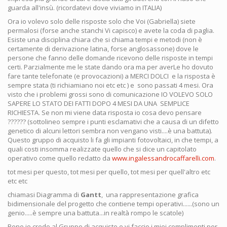
guarda all'insù. (ricordatevi dove viviamo in ITALIA)
Ora io volevo solo delle risposte solo che Voi (Gabriella) siete
permalosi (forse anche stanchi Vi capisco) e avete la coda di paglia.
Esiste una disciplina chiara che si chiama tempi e metodi (non è
certamente di derivazione latina, forse anglosassone) dove le
persone che fanno delle domande ricevono delle risposte in tempi
certi. Parzialmente me le state dando ora ma per averLe ho dovuto
fare tante telefonate (e provocazioni) a MERCI DOLCI e la risposta è
sempre stata (ti richiamiano noi etc etc ) e sono passati 4 mesi. Ora
visto che i problemi grossi sono di comunicazione IO VOLEVO SOLO
SAPERE LO STATO DEI FATTI DOPO 4 MESI DA UNA SEMPLICE
RICHIESTA. Se non mi viene data risposta io cosa devo pensare
?????? (sottolineo sempre i punti esclamativi che a causa di un difetto
genetico di alcuni lettori sembra non vengano visti....è una battuta).
Questo gruppo di acquisto li fa gli impianti fotovoltaici, in che tempi, a
quali costi insomma realizzate quello che si dice un capitolato
operativo come quello redatto da
www.ingalessandrocaffarelli.com
.
tot mesi per questo, tot mesi per quello, tot mesi per quell'altro etc
etc etc
chiamasi Diagramma di
Gantt
, una rappresentazione grafica
bidimensionale del progetto che contiene tempi operativi......(sono un
genio.....è sempre una battuta...in realtà rompo le scatole)
Bene io credo al Gruppo di acquisto e vi faccio i miei complimenti per