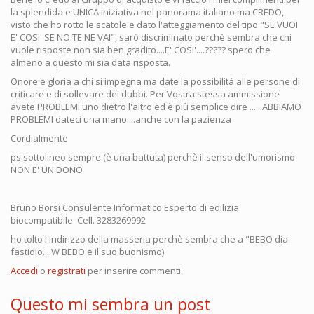
la splendida e UNICA iniziativa nel panorama italiano ma CREDO,
visto che ho rotto le scatole e dato l'atteggiamento del tipo "SE VUOI
E' COSI' SE NO TE NE VAI", sarò discriminato perchè sembra che chi
vuole risposte non sia ben gradito....E' COSI'....????? spero che
almeno a questo mi sia data risposta.
Onore e gloria a chi si impegna ma date la possibilità alle persone di
criticare e di sollevare dei dubbi. Per Vostra stessa ammissione
avete PROBLEMI uno dietro l'altro ed è più semplice dire ......ABBIAMO
PROBLEMI dateci una mano....anche con la pazienza
Cordialmente
ps sottolineo sempre (è una battuta) perchè il senso dell'umorismo
NON E' UN DONO
Bruno Borsi Consulente Informatico Esperto di edilizia
biocompatibile Cell. 3283269992
ho tolto l'indirizzo della masseria perchè sembra che a "BEBO dia
fastidio....W BEBO e il suo buonismo)
Accedi
o
registrati
per inserire commenti.
Questo mi sembra un post