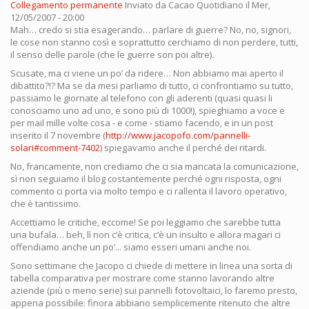
Collegamento permanente
Inviato da
Cacao Quotidiano
il Mer,
12/05/2007 - 20:00
Mah… credo si stia esagerando… parlare di guerre? No, no, signori,
le cose non stanno così e soprattutto cerchiamo di non perdere, tutti,
il senso delle parole (che le guerre son poi altre).
Scusate, ma ci viene un po’ da ridere… Non abbiamo mai aperto il
dibattito?!? Ma se da mesi parliamo di tutto, ci confrontiamo su tutto,
passiamo le giornate al telefono con gli aderenti (quasi quasi li
conosciamo uno ad uno, e sono più di 1000!), spieghiamo a voce e
per mail mille volte cosa - e come - stiamo facendo, e in un post
inserito il 7 novembre (
http://www.jacopofo.com/pannelli-
solari#comment-7402
) spiegavamo anche il perché dei ritardi.
No, francamente, non crediamo che ci sia mancata la comunicazione,
sì non seguiamo il blog costantemente perché ogni risposta, ogni
commento ci porta via molto tempo e ci rallenta il lavoro operativo,
che è tantissimo.
Accettiamo le critiche, eccome! Se poi leggiamo che sarebbe tutta
una bufala… beh, lì non c’è critica, c’è un insulto e allora magari ci
offendiamo anche un po’... siamo esseri umani anche noi.
Sono settimane che Jacopo ci chiede di mettere in linea una sorta di
tabella comparativa per mostrare come stanno lavorando altre
aziende (più o meno serie) sui pannelli fotovoltaici, lo faremo presto,
appena possibile: finora abbiano semplicemente ritenuto che altre