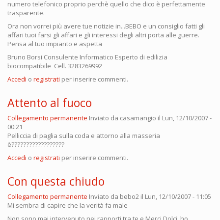
numero telefonico proprio perchè quello che dico è perfettamente
trasparente.
Ora non vorrei più avere tue notizie in...BEBO e un consiglio fatti gli
affari tuoi farsi gli affari e gli interessi degli altri porta alle guerre.
Pensa al tuo impianto e aspetta
Bruno Borsi Consulente Informatico Esperto di edilizia
biocompatibile Cell. 3283269992
Accedi
o
registrati
per inserire commenti.
Attento al fuoco
Collegamento permanente
Inviato da
casamangio
il Lun, 12/10/2007 -
00:21
Pelliccia di paglia sulla coda e attorno alla masseria
è??????????????????
Accedi
o
registrati
per inserire commenti.
Con questa chiudo
Collegamento permanente
Inviato da
bebo2
il Lun, 12/10/2007 - 11:05
Mi sembra di capire che la verità fa male
Non sono mai intervenuto nei rapporti tra te e Merci Dolci, ho