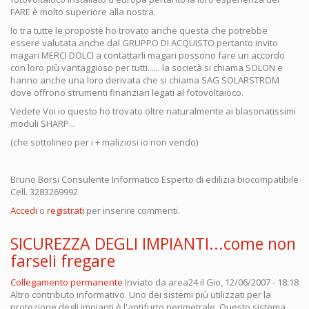
FARE è molto superiore alla nostra.
Io tra tutte le proposte ho trovato anche questa che potrebbe
essere valutata anche dal GRUPPO DI ACQUISTO pertanto invito
magari MERCI DOLCI a contattarli magari possono fare un accordo
con loro più vantaggioso per tutti...... la società si chiama SOLON e
hanno anche una loro derivata che si chiama SAG SOLARSTROM
dove offrono strumenti finanziari legati al fotovoltaioco.
Vedete Voi io questo ho trovato oltre naturalmente ai blasonatissimi
moduli SHARP...
(che sottolineo per i + maliziosi io non vendo)
Bruno Borsi Consulente Informatico Esperto di edilizia biocompatibile
Cell. 3283269992
Accedi
o
registrati
per inserire commenti.
SICUREZZA DEGLI IMPIANTI...come non
farseli fregare
Collegamento permanente
Inviato da
area24
il Gio, 12/06/2007 - 18:18
Altro contributo informativo. Uno dei sistemi più utilizzati per la
protezione degli impianti è l'antifurto perimetrale. Questo sistema