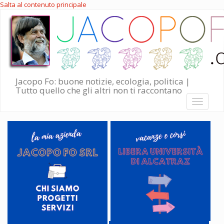
Salta al contenuto principale
Jacopo Fo: buone notizie, ecologia, politica |
Tutto quello che gli altri non ti raccontano
Toggle
navigati