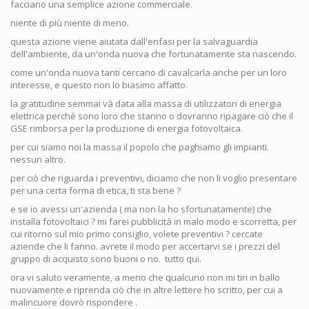
facciano una semplice azione commerciale.
niente di più niente di meno.
questa azione viene aiutata dall'enfasi per la salvaguardia
dell'ambiente, da un'onda nuova che fortunatamente sta nascendo.
come un'onda nuova tanti cercano di cavalcarla anche per un loro
interesse, e questo non lo biasimo affatto.
la gratitudine semmai và data alla massa di utilizzatori di energia
elettrica perchè sono loro che stanno o dovranno ripagare ciò che il
GSE rimborsa per la produzione di energia fotovoltaica.
per cui siamo noi la massa il popolo che paghiamo gli impianti.
nessun altro.
per ciò che riguarda i preventivi, diciamo che non li voglio presentare
per una certa forma di etica, ti sta bene ?
e se io avessi un'azienda ( ma non la ho sfortunatamente) che
installa fotovoltaici ? mi farei pubblicità in malo modo e scorretta, per
cui ritorno sul mio primo consiglio, volete preventivi ? cercate
aziende che li fanno. avrete il modo per accertarvi se i prezzi del
gruppo di acquisto sono buoni o no. tutto qui.
ora vi saluto veramente, a meno che qualcuno non mi tiri in ballo
nuovamente e riprenda ciò che in altre lettere ho scritto, per cui a
malincuore dovrò rispondere .