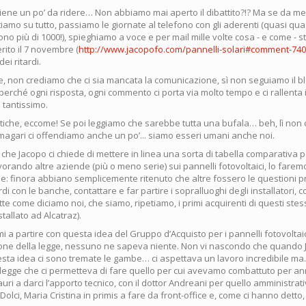
viene un po’ da ridere… Non abbiamo mai aperto il dibattito?!? Ma se da me
ntiamo su tutto, passiamo le giornate al telefono con gli aderenti (quasi qu
no più di 1000!), spieghiamo a voce e per mail mille volte cosa - e come - 
erito il 7 novembre (
http://www.jacopofo.com/pannelli-solari#comment-74
ei ritardi.
, non crediamo che ci sia mancata la comunicazione, sì non seguiamo il b
rché ogni risposta, ogni commento ci porta via molto tempo e ci rallenta i
 tantissimo.
itiche, eccome! Se poi leggiamo che sarebbe tutta una bufala… beh, lì non c’è
 magari ci offendiamo anche un po’... siamo esseri umani anche noi.
che Jacopo ci chiede di mettere in linea una sorta di tabella comparativa 
rando altre aziende (più o meno serie) sui pannelli fotovoltaici, lo farem
e: finora abbiano semplicemente ritenuto che altre fossero le questioni pr
rdi con le banche, contattare e far partire i sopralluoghi degli installatori, c
te come diciamo noi, che siamo, ripetiamo, i primi acquirenti di questi stessi
tallato ad Alcatraz).
imi a partire con questa idea del Gruppo d’Acquisto per i pannelli fotovoltai
one della legge, nessuno ne sapeva niente. Non vi nascondo che quando 
esta idea ci sono tremate le gambe… ci aspettava un lavoro incredibile ma.
legge che ci permetteva di fare quello per cui avevamo combattuto per anni
auri a darci l’apporto tecnico, con il dottor Andreani per quello amministrati
Dolci, Maria Cristina in primis a fare da front-office e, come ci hanno detto, 