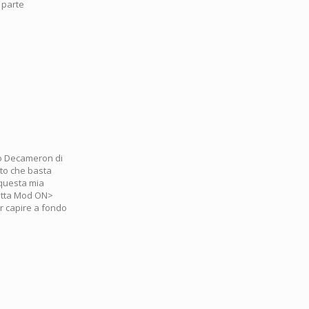
 parte
vo Decameron di
ato che basta
 questa mia
Dotta Mod ON>
r capire a fondo