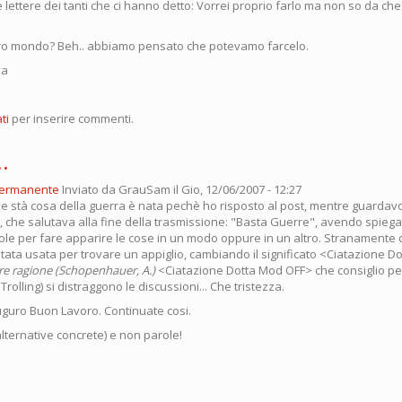
e lettere dei tanti che ci hanno detto: Vorrei proprio farlo ma non so da che
tro mondo? Beh.. abbiamo pensato che potevamo farcelo.
va
ti
per inserire commenti.
.
permanente
Inviato da
GrauSam
il Gio, 12/06/2007 - 12:27
e stà cosa della guerra è nata pechè ho risposto al post, mentre guarda
i, che salutava alla fine della trasmissione: "Basta Guerre", avendo spieg
ole per fare apparire le cose in un modo oppure in un altro. Stranamente
tata usata per trovare un appiglio, cambiando il significato <Ciatazione 
ere ragione (Schopenhauer, A.)
<Ciatazione Dotta Mod OFF> che consiglio pe
rolling) si distraggono le discussioni... Che tristezza.
uro Buon Lavoro. Continuate cosi.
alternative concrete) e non parole!