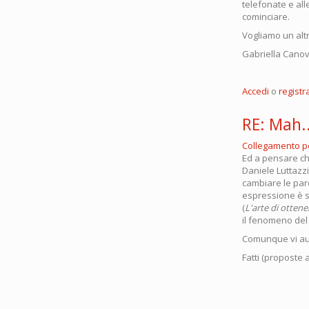
telefonate e all
cominciare.
Vogliamo un al
Gabriella Cano
Accedi
o
registra
RE: Mah..
Collegamento 
Ed a pensare ch
Daniele Luttazz
cambiare le par
espressione è s
(
L'arte di otten
il fenomeno del T
Comunque vi aug
Fatti (proposte 