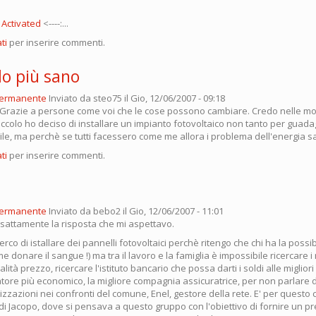
t Activated
<----:...
ti
per inserire commenti.
o più sano
permanente
Inviato da
steo75
il Gio, 12/06/2007 - 09:18
 Grazie a persone come voi che le cose possono cambiare. Credo nelle modi
iccolo ho deciso di installare un impianto fotovoltaico non tanto per guadag
cile, ma perchè se tutti facessero come me allora i problema dell'energia s
ti
per inserire commenti.
permanente
Inviato da
bebo2
il Gio, 12/06/2007 - 11:01
sattamente la risposta che mi aspettavo.
rco di istallare dei pannelli fotovoltaici perchè ritengo che chi ha la possi
e donare il sangue !) ma tra il lavoro e la famiglia è impossibile ricercare i 
ità prezzo, ricercare l'istituto bancario che possa darti i soldi alle migliori
llatore più economico, la migliore compagnia assicuratrice, per non parlare di
izzazioni nei confronti del comune, Enel, gestore della rete. E' per quest
 di Jacopo, dove si pensava a questo gruppo con l'obiettivo di fornire un p