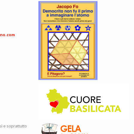
eno.com
ì e soprattutto