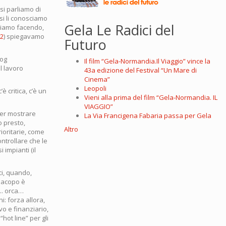
si parliamo di
asi li conosciamo
Gela Le Radici del
stiamo facendo,
02
) spiegavamo
Futuro
log
Il film “Gela-Normandia.Il Viaggio” vince la
l lavoro
43a edizione del Festival “Un Mare di
Cinema”
Leopoli
 critica, c’è un
Vieni alla prima del film “Gela-Normandia. IL
VIAGGIO”
per mostrare
La Via Francigena Fabaria passa per Gela
o presto,
Altro
ioritarie, come
ontrollare che le
 impianti (il
ci, quando,
Jacopo è
.. orca…
: forza allora,
vo e finanziario,
“hot line” per gli