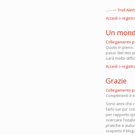
...:---->
Troll Aler
Accedi
o
registra
Un mond
Collegamento 
Quoto in pieno.
passi. Nel mio p
sarà molto diffi
Accedi
o
registra
Grazie
Collegamento 
Complimenti è e
Sono anni che ce
farlo (un po' com
per rapporto qual
ricercare l'ista
pratiche e autor
scoperto il blog