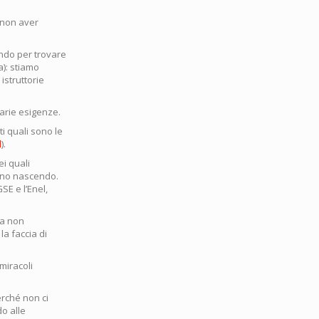
 non aver
ndo per trovare
a): stiamo
istruttorie
arie esigenze.
i quali sono le
l
).
ei quali
nno nascendo.
SE e l’Enel,
ma non
la faccia di
miracoli
erché non ci
o alle