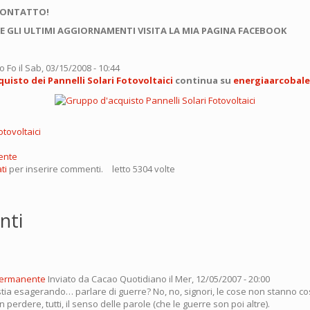
CONTATTO!
E GLI ULTIMI AGGIORNAMENTI VISITA LA MIA PAGINA FACEBOOK
o Fo
il Sab, 03/15/2008 - 10:44
uisto dei Pannelli Solari Fotovoltaici
continua su
energiaarcobal
otovoltaici
ente
ti
per inserire commenti.
letto 5304 volte
nti
permanente
Inviato da
Cacao Quotidiano
il Mer, 12/05/2007 - 20:00
tia esagerando… parlare di guerre? No, no, signori, le cose non stanno cos
 perdere, tutti, il senso delle parole (che le guerre son poi altre).