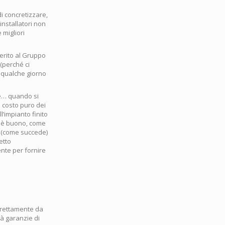
i concretizzare,
installatori non
 migliori
erito al Gruppo
 (perché ci
o qualche giorno
le… quando si
l costo puro dei
l’impianto finito
zzo è buono, come
to (come succede)
etto
ente per fornire
direttamente da
dà garanzie di