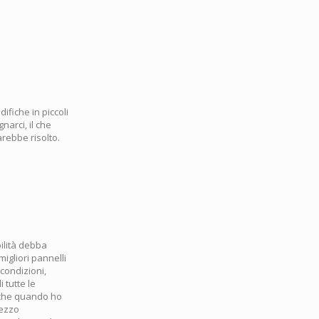
fiche in piccoli
narci, il che
arebbe risolto.
bilità debba
migliori pannelli
 condizioni,
 tutte le
o che quando ho
rezzo