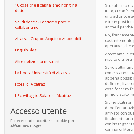
10 cose che il capitalismo non ti ha
Scusate, ma ci 
detto
tutto, ci confro
uno ad uno, e so
e in un post ins
Sei di destra? Facciamo pace e
anche il perché d
collaboriamo!
No, francamente
Alcatraz Gruppo Acquisto Automobili
costantemente pe
operativo, che è
English Blog
Accettiamo le cr
insulto e allora
Altre notizie dai nostri siti
Sono settimane 
come stanno lavo
La Libera Università di Alcatraz
appena possibil
definire gli acco
I corsi di Alcatraz
cose fossero fat
primo è stato ins
L'Ecovillaggio Solare di Alcatraz
Siamo stati i pr
dopo l’emanazi
Accesso utente
arrivato con qu
finalmente una 
E' necessario accettare i cookie per
con l’ingegner F
effettuare il login
con noi di Merci 