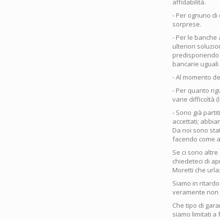
affidabilità.
- Per ognuno di
sorprese.
- Per le banche
ulteriori soluzi
predisponendo u
bancarie uguali
- Al momento de
- Per quanto rig
varie difficoltà 
- Sono già partiti
accettati; abbi
Da noi sono stati
facendo come al 
Se ci sono altr
chiedeteci di ap
Moretti che urla: 
Siamo in ritardo
veramente non 
Che tipo di gar
siamo limitati 