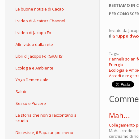
RESTIAMO IN 
Le buone notizie di Cacao
PER CONOSCER
I video di Alcatraz Channel
Inviato da
Jacop
I video di Jacopo Fo
Il
Gruppo d'Acq
Altri video dalla rete
Tags:
Libri di Jacopo Fo (GRATIS)
Pannelli solari f
Energia
Ecologia e Ambiente
Ecologia e Ambi
Accedi
o
registra
Yoga Demenziale
Salute
Comme
Sesso e Piacere
Mah...
La storia che non ti raccontano a
scuola
Collegamento 
Mah… credo si s
Dio esiste, il Papa un po' meno
cerchiamo di non