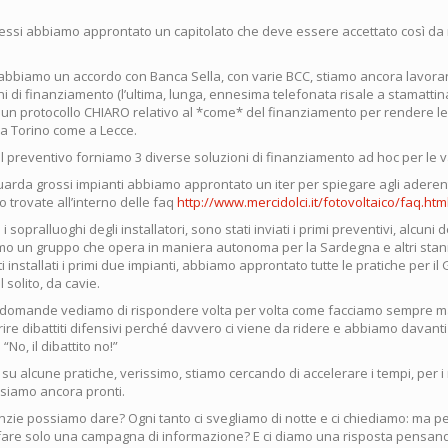
 essi abbiamo approntato un capitolato che deve essere accettato così da
 abbiamo un accordo con Banca Sella, con varie BCC, stiamo ancora lavora
oni di finanziamento (l’ultima, lunga, ennesima telefonata risale a stamattin
n protocollo CHIARO relativo al *come* del finanziamento per rendere le 
 a Torino come a Lecce.
l preventivo forniamo 3 diverse soluzioni di finanziamento ad hoc per le v
uarda grossi impianti abbiamo approntato un iter per spiegare agli aderent
(lo trovate all’interno delle faq
http://www.mercidolci.it/fotovoltaico/faq.htm
 i sopralluoghi degli installatori, sono stati inviati i primi preventivi, alcuni d
amo un gruppo che opera in maniera autonoma per la Sardegna e altri sta
 installati i primi due impianti, abbiamo approntato tutte le pratiche per il G
solito, da cavie.
e domande vediamo di rispondere volta per volta come facciamo sempre 
rire dibattiti difensivi perché davvero ci viene da ridere e abbiamo davanti 
“No, il dibattito no!”
 su alcune pratiche, verissimo, stiamo cercando di accelerare i tempi, per i 
siamo ancora pronti.
anzie possiamo dare? Ogni tanto ci svegliamo di notte e ci chiediamo: ma p
a fare solo una campagna di informazione? E ci diamo una risposta pensand