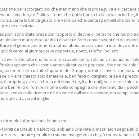
scussione per accorgerci poi che man mano che si proseguiva e si cercava d
vano come funghi. E allora, fermi, che qui la banca fa la furba, ocio che gli 
no su, cerca la banca giusta o le varie banche, cerca i pannelli che diano le
-prezzo e così via.
decisioni sono state prese con l’apporto di decine di persone che hanno ad
non abbiamo mai aperto pubblici dibattiti o fatto convocazioni nei palasport
tture del genere per tenerci tutti) ma abbiamo una casella mail dove entr
più di cento al giorno) riceve risposta e, ripeto, telefoni bollenti.
i scrive “siete tutta una bufala” e, scusate, per un attimo ci rimaniamo ma
finale sappiamo che i costi vanno valutati caso per caso, che non c’è solo i
ogna tener conto di tutto l’apporto del Gruppo, di tutto il lavoro che porta al
 se ci viene chiesto solo il materiale, ben felici di darglielo (e se è il pre
a, è proprio grazie alla forza dei numeri degli aderenti); se ci viene chies
ione ben felici di fornire il nome della compagnia che riteniamo dia il pacch
liore, senza nulla ricevere né da voi né dall’assicurazione, ma semplicem
ioni utili ad avere il meglio.
a chi vuole informazioni diciamo che:
no forniti da Mitsubishi Electrics, abbiamo una rete di installatori segnalati 
cune zone, mentre per altre ci stiamo rivolgendo a chi già conosciamo e ci 