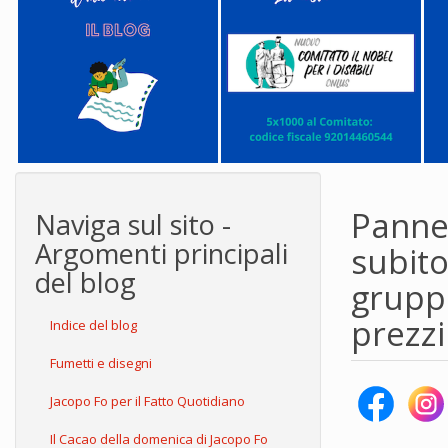
Pannel
Naviga sul sito -
Argomenti principali
subito
del blog
gruppo
prezzi
Indice del blog
Fumetti e disegni
Jacopo Fo per il Fatto Quotidiano
Il Cacao della domenica di Jacopo Fo