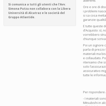
aderenti.
Si comunica a tutti gli utenti che l'Avv.
Ore e ore di di
Simona Putzu non collabora con la Libera
i problemi nasce
Università di Alcatraz e le società del
si sa cosa metta
Gruppo Atlantide.
garanzie qualità
E tutte queste 
d’Acquisto: sì, 
vorrebbero stru
chiunque scriva (
Poi un signore c
parla di prezzo 
materiali ma bis
e collaudato. Poi
riteniamo che si
solo l’assicuraz
assicurativo mig
tutte le informaz
Per rispondere 
- I materiali so
Mitsubishi in al