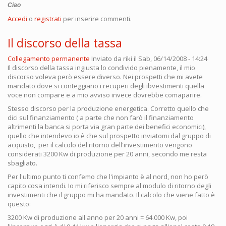
Ciao
Accedi
o
registrati
per inserire commenti.
Il discorso della tassa
Collegamento permanente
Inviato da
riki
il Sab, 06/14/2008 - 14:24
Il discorso della tassa ingiusta lo condivido pienamente, il mio
discorso voleva però essere diverso. Nei prospetti che mi avete
mandato dove si conteggiano i recuperi degli ibvestimenti quella
voce non compare e a mio avviso invece dovrebbe comaparire.
Stesso discorso per la produzione energetica. Corretto quello che
dici sul finanziamento ( a parte che non farò il finanziamento
altrimenti la banca si porta via gran parte dei benefici economici),
quello che intendevo io è che sul prospetto inviatomi dal gruppo di
acquisto, per il calcolo del ritorno dell'investimento vengono
considerati 3200 Kw di produzione per 20 anni, secondo me resta
sbagliato.
Per l'ultimo punto ti confemo che l'impianto è al nord, non ho però
capito cosa intendi. Io mi riferisco sempre al modulo di ritorno degli
investimenti che il gruppo mi ha mandato. Il calcolo che viene fatto è
questo:
3200 Kw di produzione all'anno per 20 anni = 64.000 Kw, poi