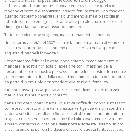
sfruttare al massimo possibile le opportunità di riciclaggio
differenziato che un comune mediamente civile come quello di
modena ci mette a disposizione, esserci fatti costruire una casa che,
quando l'abbiamo comprata, era piu' o meno al meglio fattibile in
fatto di risparmio energetico e tante altre piccole sciocchezze, stile
l'impiego di lampadine a basso consumo ecc.
Tutte cose piccole se vogliamo, ma estremamente concrete.
circa intorno a metà del 2007, tramite la famosa puntata di Annozero
a cui tu hai partecipato, scopriamo dell'esistenza del gruppo di
acquisto di pannelli fotovoltaici.
Estremamente felici della cosa, provvediamo immediatamente a
mandare la nostra richiesta di adesione con il massimo della
documentazione in nostro possesso, dando tutti i nostri riferimenti e
, estremamente eccitati dalla cosa, ci mettiamo in attesa del contatto
da parte di Merci Dolci per accedere allo studio di fattibilita'.
il tempo passa. passa. passa ancora. rimandiamo piu' di una volta la
mail. nisba, niente, nessun contatto.
pensiamo che probabilmente l'iniziativa soffra di "troppo successo",
come testimoniato anche dalla crescita vertiginosa di richieste che si
vedono sul sito. attendiamo fiduciosi: noi abbiamo mandato tutto a
Luglio 2007, arrivera' il contatto, no? fra l'altro avevamo ricevuto un
email di conferma di ricezione della nostra richiesta, usiamo un po'
di comprensione per chi ha deciso di gestire questa fantastica idea.