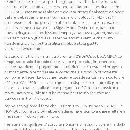
telemetro laser e di quel po' di trigonometria che ricordo tento di
ricostruire i dati mancanti che hanno comportato la perdita di ben
SETTE MESI (senza segnalazione alcuna), riesco finalmente ad avere
dal sig. Sebastian una mail con numero di potocollo (MD - 0961),
promesse telefoniche di assoluta celerita' nel trattare la cosa e la
assicurazione da parte della Sig.ra Maria Cristina che, passato
questo disguido, in pochissimo tempo (si parlava di giorni, massimo
una settimana o giu' di li) si sarebbe andati avanti, e che, visto il
ritardo iniziale, la nostra pratica sarebbe stata gestita
velocissimevolmente!
lo studio di fattibilità mi arriva via email il 28/03/08. vabbe', CIRCA coi
tempi, sono solo il doppio del previsto e poco piu', finalmente ci
siamo! Mandiamo il pagamento e il modulo di richiesta del progetto
praticamente in tempo reale. Ricordo che sul modulo di richiesta
compare la frase "La documentazione così descritta ha un costo di €
400 (più IVA al 20%) e mi verrà messa a disposizione entro 60 giorni
lavorativi a partire dalla data di pagamento." Questo ci rassicura
molto, stavolta qualcuno ci ha messo per iscritto che avremo
qualcosa entro il 1 di Luglio.
carino se vogliamo il fatto che 60 giorni LAVORATIVI sono TRE MES Ie
NON DUE, come uno potrebbe credere, ma e' scritto a chiare lettere e
uno i conti deve saperseli fare.
Per stare tranquilli pero' stavolta il 6 aprile chiediamo conferma dalla
ricezione del tutto e della conformita' di quanto spedito, ed il