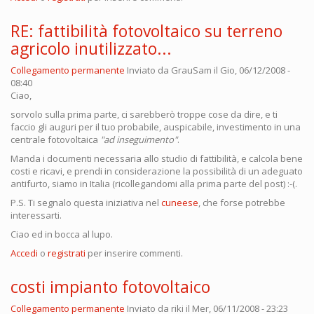
RE: fattibilità fotovoltaico su terreno
agricolo inutilizzato...
Collegamento permanente
Inviato da
GrauSam
il Gio, 06/12/2008 -
08:40
Ciao,
sorvolo sulla prima parte, ci sarebberò troppe cose da dire, e ti
faccio gli auguri per il tuo probabile, auspicabile, investimento in una
centrale fotovoltaica
"ad inseguimento"
.
Manda i documenti necessaria allo studio di fattibilità, e calcola bene
costi e ricavi, e prendi in considerazione la possibilità di un adeguato
antifurto, siamo in Italia (ricollegandomi alla prima parte del post) :-(.
P.S. Ti segnalo questa iniziativa nel
cuneese
, che forse potrebbe
interessarti.
Ciao ed in bocca al lupo.
Accedi
o
registrati
per inserire commenti.
costi impianto fotovoltaico
Collegamento permanente
Inviato da
riki
il Mer, 06/11/2008 - 23:23