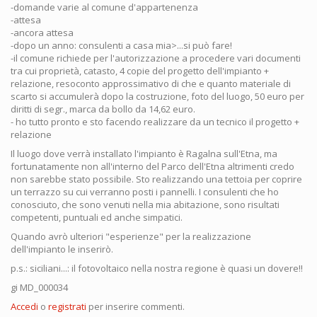
-domande varie al comune d'appartenenza
-attesa
-ancora attesa
-dopo un anno: consulenti a casa mia>...si può fare!
-il comune richiede per l'autorizzazione a procedere vari documenti
tra cui proprietà, catasto, 4 copie del progetto dell'impianto +
relazione, resoconto approssimativo di che e quanto materiale di
scarto si accumulerà dopo la costruzione, foto del luogo, 50 euro per
diritti di segr., marca da bollo da 14,62 euro.
- ho tutto pronto e sto facendo realizzare da un tecnico il progetto +
relazione
Il luogo dove verrà installato l'impianto è Ragalna sull'Etna, ma
fortunatamente non all'interno del Parco dell'Etna altrimenti credo
non sarebbe stato possibile. Sto realizzando una tettoia per coprire
un terrazzo su cui verranno posti i pannelli. I consulenti che ho
conosciuto, che sono venuti nella mia abitazione, sono risultati
competenti, puntuali ed anche simpatici.
Quando avrò ulteriori "esperienze" per la realizzazione
dell'impianto le inserirò.
p.s.: siciliani...: il fotovoltaico nella nostra regione è quasi un dovere!!
gi MD_000034
Accedi
o
registrati
per inserire commenti.