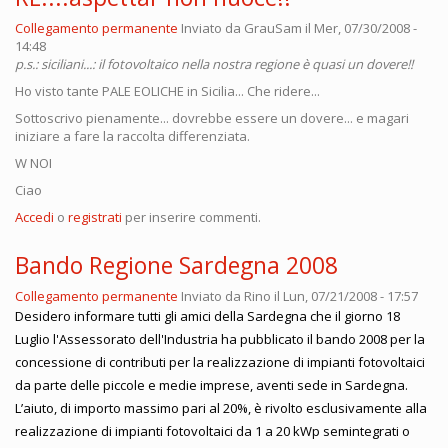
Collegamento permanente
Inviato da
GrauSam
il Mer, 07/30/2008 -
14:48
p.s.: siciliani...: il fotovoltaico nella nostra regione è quasi un dovere!!
Ho visto tante PALE EOLICHE in Sicilia... Che ridere...
Sottoscrivo pienamente... dovrebbe essere un dovere... e magari
iniziare a fare la raccolta differenziata.
W NOI
Ciao
Accedi
o
registrati
per inserire commenti.
Bando Regione Sardegna 2008
Collegamento permanente
Inviato da
Rino
il Lun, 07/21/2008 - 17:57
Desidero informare tutti gli amici della Sardegna che il giorno 18
Luglio l'Assessorato dell'Industria ha pubblicato il bando 2008 per la
concessione di contributi per la realizzazione di impianti fotovoltaici
da parte delle piccole e medie imprese, aventi sede in Sardegna.
L’aiuto, di importo massimo pari al 20%, è rivolto esclusivamente alla
realizzazione di impianti fotovoltaici da 1 a 20 kWp semintegrati o