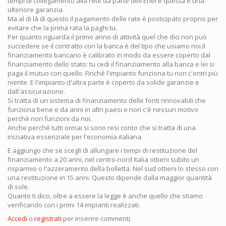
tempi di collegamento alla rete da parte dell'Enel e questa è una
ulteriore garanzia.
Ma al di là di questo il pagamento delle rate è posticipato proprio per
evitare che la prima rata la paghi tu.
Per quanto riguarda il primo anno di attività quel che dici non può
succedere se il contratto con la banca è del tipo che usiamo noi.Il
finanziamento bancario è calibrato in modo da essere coperto dal
finanziamento dello stato: tu cedi il finanziamento alla banca e lei si
paga il mutuo con quello. Finché l'impianto funziona tu non c'entri più
niente. E l'impianto d'altra parte è coperto da solide garanzie e
dall'assicurazione.
Si tratta di un sistema di finanziamento delle fonti rinnovabili che
funziona bene e da anni in altri paesi e non c'è nessun motivo
perchè non funzioni da noi.
Anche perché tutti ormai si sono resi conto che si tratta di una
iniziativa essenziale per l'economia italiana.
E aggiungo che se scegli di allungare i tempi di restituzione del
finanziamento a 20 anni, nel centro-nord Italia ottieni subito un
risparmio o l'azzeramento della bolletta. Nel sud ottieni lo stesso con
una restituzione in 15 anni. Questo dipende dalla maggior quantità
di sole.
Quanto ti dico, oltre a essere la legge è anche quello che stiamo
verificando con i primi 14 impianti realizzati.
Accedi
o
registrati
per inserire commenti.