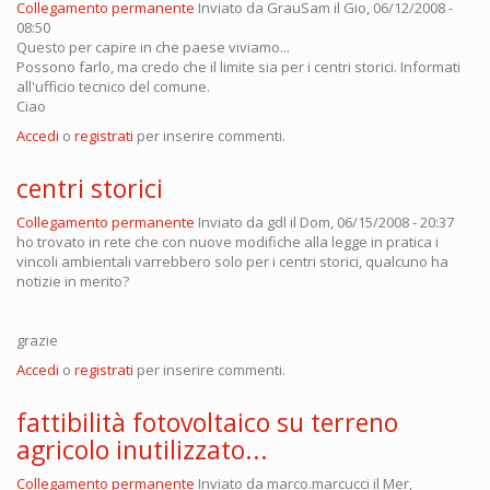
Collegamento permanente
Inviato da
GrauSam
il Gio, 06/12/2008 -
08:50
Questo per capire in che paese viviamo...
Possono farlo, ma credo che il limite sia per i centri storici. Informati
all'ufficio tecnico del comune.
Ciao
Accedi
o
registrati
per inserire commenti.
centri storici
Collegamento permanente
Inviato da
gdl
il Dom, 06/15/2008 - 20:37
ho trovato in rete che con nuove modifiche alla legge in pratica i
vincoli ambientali varrebbero solo per i centri storici, qualcuno ha
notizie in merito?
grazie
Accedi
o
registrati
per inserire commenti.
fattibilità fotovoltaico su terreno
agricolo inutilizzato...
Collegamento permanente
Inviato da
marco.marcucci
il Mer,