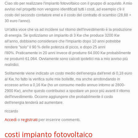
Ciao sto per realizzare l'impianto fotovoltaico con il gruppo di acquisto. A mio
avviso nel progetto non vengono identificati tutti i costi, ad esempio c'è il
costo del secondo contatore enel e il costo del contratto di scambio (28,88 +
30 euro l'anno).
Un'altra voce che va ad incidere sul ritorno dell'investimento è la produzione
di energia. Se ipotizziamo un impianto di 3 Kw che produce 3200 Kw
all'anno, dobbiamo considerare che l'impianto dopo 10 anni potrebbe
rendere "solo" il 90 % delle potenza di picco, e dopo 25 anni
l'80%. Praticamente in 20 anni invece di produrre 64.000 Kw probabilmente
ne produrrò 61.064. Ovviamente sono calcoli ipotetici ma a mio avviso più
realistici.
Solitamente viene indicato un costo medio dell'energia dall'enel di 0,18 euro
al Kw, ho fatto la verifica sulle mie bollette, ma anche arrotondando in
eccesso arrivo a 0,16 Kw (ho un consumo medio annuo intorno ai 2800-
2900 Kw), anche questo contribuisci a spostare un poco più avanti il ritorno
dell'investimento. Occorre aggiungere che probabilmente il costo
dell'energia tenderà ad aumentare.
riccardo
Accedi
o
registrati
per inserire commenti.
costi impianto fotovoltaico