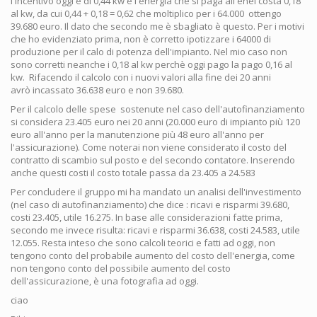
l'incentivo oggi è di 0,44 kw e l'energia che si paga all'enel costa 0,18
al kw, da cui 0,44 + 0,18 = 0,62 che moltiplico per i 64.000 ottengo
39.680 euro. Il dato che secondo me è sbagliato è questo. Per i motivi
che ho evidenziato prima, non è corretto ipotizzare i 64000 di
produzione per il calo di potenza dell'impianto. Nel mio caso non
sono corretti neanche i 0,18 al kw perchè oggi pago la pago 0,16 al
kw. Rifacendo il calcolo con i nuovi valori alla fine dei 20 anni
avrò incassato 36.638 euro e non 39.680.
Per il calcolo delle spese sostenute nel caso dell'autofinanziamento
si considera 23.405 euro nei 20 anni (20.000 euro di impianto più 120
euro all'anno per la manutenzione più 48 euro all'anno per
l'assicurazione). Come noterai non viene considerato il costo del
contratto di scambio sul posto e del secondo contatore. Inserendo
anche questi costi il costo totale passa da 23.405 a 24.583
Per concludere il gruppo mi ha mandato un analisi dell'investimento
(nel caso di autofinanziamento) che dice : ricavi e risparmi 39.680,
costi 23.405, utile 16.275. In base alle considerazioni fatte prima,
secondo me invece risulta: ricavi e risparmi 36.638, costi 24.583, utile
12.055. Resta inteso che sono calcoli teorici e fatti ad oggi, non
tengono conto del probabile aumento del costo dell'energia, come
non tengono conto del possibile aumento del costo
dell'assicurazione, è una fotografia ad oggi.
ciao