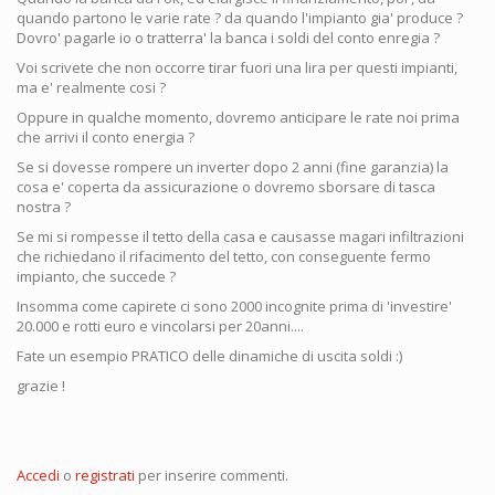
quando partono le varie rate ? da quando l'impianto gia' produce ?
Dovro' pagarle io o tratterra' la banca i soldi del conto enregia ?
Voi scrivete che non occorre tirar fuori una lira per questi impianti,
ma e' realmente cosi ?
Oppure in qualche momento, dovremo anticipare le rate noi prima
che arrivi il conto energia ?
Se si dovesse rompere un inverter dopo 2 anni (fine garanzia) la
cosa e' coperta da assicurazione o dovremo sborsare di tasca
nostra ?
Se mi si rompesse il tetto della casa e causasse magari infiltrazioni
che richiedano il rifacimento del tetto, con conseguente fermo
impianto, che succede ?
Insomma come capirete ci sono 2000 incognite prima di 'investire'
20.000 e rotti euro e vincolarsi per 20anni....
Fate un esempio PRATICO delle dinamiche di uscita soldi :)
grazie !
Accedi
o
registrati
per inserire commenti.