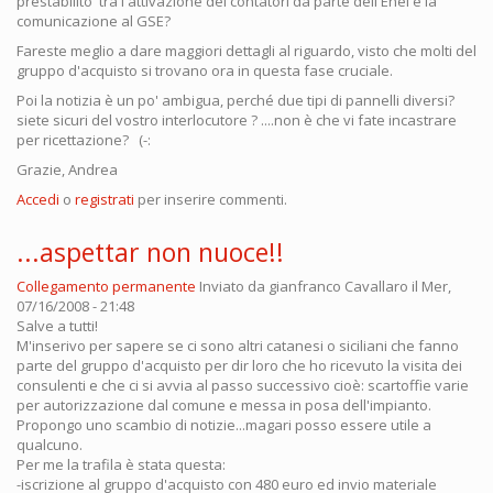
prestabilito tra l'attivazione dei contatori da parte dell'Enel e la
comunicazione al GSE?
Fareste meglio a dare maggiori dettagli al riguardo, visto che molti del
gruppo d'acquisto si trovano ora in questa fase cruciale.
Poi la notizia è un po' ambigua, perché due tipi di pannelli diversi?
siete sicuri del vostro interlocutore ? ....non è che vi fate incastrare
per ricettazione? (-:
Grazie, Andrea
Accedi
o
registrati
per inserire commenti.
...aspettar non nuoce!!
Collegamento permanente
Inviato da
gianfranco Cavallaro
il Mer,
07/16/2008 - 21:48
Salve a tutti!
M'inserivo per sapere se ci sono altri catanesi o siciliani che fanno
parte del gruppo d'acquisto per dir loro che ho ricevuto la visita dei
consulenti e che ci si avvia al passo successivo cioè: scartoffie varie
per autorizzazione dal comune e messa in posa dell'impianto.
Propongo uno scambio di notizie...magari posso essere utile a
qualcuno.
Per me la trafila è stata questa:
-iscrizione al gruppo d'acquisto con 480 euro ed invio materiale