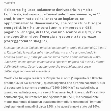
realistici.
Il discorso è giusto, solamente devi vederla in ambito
temporale, nel senso che l'eventuale finanziamento, in 15
anni, è terminato ed hai ancora un impianto, se
opportunamente dimensionato, che copre i tuoi bisogni
energetici, in + hai ancora 5 anni di rimborso del GSE,
pagando l'energia, di fatto, con uno sconto di € 0,09, visto
che dopo 20 anni cedi l'energia al gestore a tale prezzo
(correggetemi se sbaglio).
Solitamente viene indicato un costo medio dell'energia dall'enel di 0,18 euro
al Kw, ho fatto la verifica sulle mie bollette, ma anche arrotondando in
eccesso arrivo a 0,16 Kw (ho un consumo medio annuo intorno ai 2800-
2900 Kw), anche questo contribuisci a spostare un poco più avanti il ritorno
dell'investimento. Occorre aggiungere che probabilmente il costo
dell'energia tenderà ad aumentare.
Credo che tu voglia realizzara l'impianto al nord ("
impianto di 3 Kw che
produce 3200 Kw all'anno"), questo significa che all'anno hai circa € 500
di spese per la corrente elettrica ("
2800-2900 Kw") se calcoli che a
quanto vai ad integrare, in caso di finaziamento, il ricavato dell'incentivo
conto energia, sicuramente non spenderesti € 500, ma sicuramente
meno, ottenendo di fatto un guadagno immediato rendendoti "immune"
dagli aumernti annuali di circa 3,5%, che quest'anno è stato del 10%.