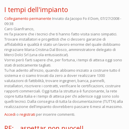
I tempi dell'impianto
Collegamento permanente
Inviato da
Jacopo Fo
il Dom, 07/27/2008 -
09:38
Caro Gianfranco,
mi fa piacere che i tecnici che ti hanno fatto visita siano simpatici.
Trovare installatori e progettisti che ci dessero garanzie di
affidabilità e qualità è stato un lavoro enorme del quale dobbiamo
ringraziare Maria Cristina Dal Bosco, amministratore delegato di
Merci Dolci Srl (una ola entusiastica!).
Vorrei però farti sapere che, per fortuna, i tempi di attesa oggi sono
stati drasticamente tagliati.
Tu hai aderito all'inizio, quando abbiamo iniziato a costruire tutto il
sistema e ci siamo trovati da zero a dover realizzare 1300
valutazioni di fattibilità, trovare ingegneri, banca, pannelli,
installatori, riscrivere i contratti, verificare le certificazioni, costruire
rapporti commerciali. Oggi tutta la struttura è funzionante, la rete
copre tutta Italia e i tempi di attesa per chi aderisce oggi sono solo
quelli tecnici. Dalla consegna di tutta la documentazione (TUTTA) alla
realizzazione dell'impianto dovrebbero passare 6 mesi al massimo.
Accedi
o
registrati
per inserire commenti.
RE:...aspettar non nuoce!!