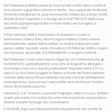
Nel frattempo pubblicizziamo la cosa tra tutti i nostri amici, e molti di
loro iniziano a guardarsi intorno in merito. Una coppia dei medesimi,
dovendo ristrutturare la casa ma essendo sottoposta a tempi stretti,
decide di fare l'impianto e si rivolge ad un ELETTRICISTA della zona
che inizia a preparargli il tutto e a fare realizzare il progetto a
Settembre 2007.
A fine Gennaio 2008 ci stanchiamo di aspettare a vuoto e
telefoniamo a Merci dolci, dove la Signora Maria Cristina rimane
estremamente stupita dall'accaduto: la nostra pratica era stata
persa. vabbe' succede, viene ritrovata e il 29 febbraio 2008 si scopre
che mancano alcuni dati, che FINALMENTE ci vengono richiesti.
Nel frattempo i nostri amici stanno litigando con l'elettricista che gli
ha MONTATO i pannelli perche' una serie di disguidi ha allungato i
loro tempi e non sono riusciti a collaudare l'impianto entro il 31/12,
data in cui loro hanno pagato la fattura a fronte del finanziamento
ricevuto dalla banca (finanziamento ricevuto a fronte dell'impianto
come garanzia, cosa non piu' impossibile certo anche per il vostro
lavoro di sensibilizzazione).
Fantastico, si e' scoperto e passato l'inghippo, adesso si puo' andare
avanti, pensiamo noi! vedrai che entro breve potremo autoprodurre
almeno in parte l'energia che consumiamo!
il 15/03/08, dopo una faticaccia bestia da parte mia che a botte di