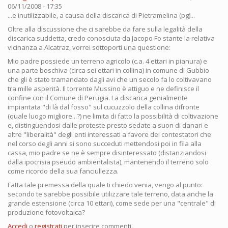
06/11/2008 - 17:35
...e inutilizzabile, a causa della discarica di Pietramelina (pg)...
Oltre alla discussione che ci sarebbe da fare sulla legalità della
discarica suddetta, credo conosciuta da Jacopo Fo stante la relativa
vicinanza a Alcatraz, vorrei sottoporti una questione:
Mio padre possiede un terreno agricolo (c.a. 4 ettari in pianura) e
una parte boschiva (circa sei ettari in collina) in comune di Gubbio
che gli è stato tramandato dagli avi che un secolo fa lo coltivavano
tra mille asperità. Il torrente Mussino è attiguo e ne definisce il
confine con il Comune di Perugia. La discarica genialmente
impiantata "di là dal fosso" sul cucuzzolo della collina difronte
(quale luogo migliore...?) ne limita di fatto la possibilità di coltivazione
e, distinguendosi dalle proteste presto sedate a suon di danari e
altre "liberalità" degli enti interessati a favore dei contestatori che
nel corso degli anni si sono succeduti mettendosi poi in fila alla
cassa, mio padre se ne è sempre disinteressato (distanziandosi
dalla ipocrisia pseudo ambientalista), mantenendo il terreno solo
come ricordo della sua fanciullezza.
Fatta tale premessa della quale ti chiedo venia, vengo al punto:
secondo te sarebbe possibile utilizzare tale terreno, data anche la
grande estensione (circa 10 ettari), come sede per una "centrale" di
produzione fotovoltaica?
Accedi
o
registrati
per inserire commenti.