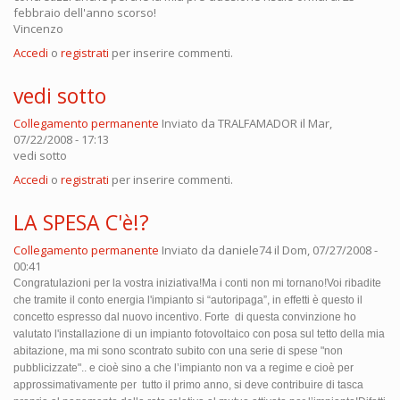
febbraio dell'anno scorso!
Vincenzo
Accedi
o
registrati
per inserire commenti.
vedi sotto
Collegamento permanente
Inviato da
TRALFAMADOR
il Mar,
07/22/2008 - 17:13
vedi sotto
Accedi
o
registrati
per inserire commenti.
LA SPESA C'è!?
Collegamento permanente
Inviato da
daniele74
il Dom, 07/27/2008 -
00:41
Congratulazioni per la vostra iniziativa!Ma i conti non mi tornano!Voi ribadite
che tramite il conto energia l'impianto si “autoripaga”, in effetti è questo il
concetto espresso dal nuovo incentivo. Forte
di questa convinzione ho
valutato l'installazione di un impianto fotovoltaico con posa sul tetto della mia
abitazione, ma mi sono scontrato subito con una serie di spese "non
pubblicizzate".. e cioè sino a che l’impianto non va a regime e cioè per
approssimativamente per
tutto il primo anno, si deve contribuire di tasca