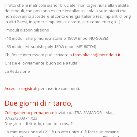
Il fatto che le matricole siano "bruciate" non toglie nulla alla validità
dei moduli, che possono essere installati in isola o su impianti che
non dovranno accedere al conto energia italiano (es. impianti di ong
in altri Paesi, in genere impianti all’estero, altri conto energia…).
I moduli disponibili sono
- 10 moduli Sharp monocristallino 180W (mod. NU-S0E3E)
- 33 moduli Mitsubishi poly 180W (mod. MF180TD4)
Chi fosse interessato può scrivere a
fotovoltaico@mercidolci.it
.
Grazie e, ovviamente, buon sole a tutti!
La Redazione
Accedi
o
registrati
per inserire commenti.
Due giorni di ritardo,
Collegamento permanente
Inviato da
TRALFAMADOR
il Mar,
07/22/2008 - 17:23
Due giorni di ritardo, rispetto a cosa?
La comunicazione al GSE è un atto unico. C'è forse un termine