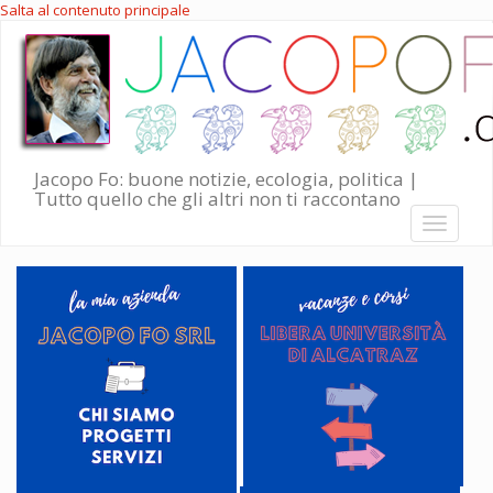
Salta al contenuto principale
Jacopo Fo: buone notizie, ecologia, politica |
Tutto quello che gli altri non ti raccontano
Toggle
navigati