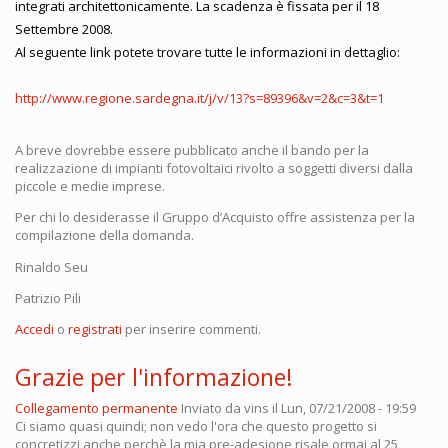
integrati architettonicamente. La scadenza è fissata per il 18
Settembre 2008.
Al seguente link potete trovare tutte le informazioni in dettaglio:
http://www.regione.sardegna.it/j/v/13?s=89396&v=2&c=3&t=1
A breve dovrebbe essere pubblicato anche il bando per la
realizzazione di impianti fotovoltaici rivolto a soggetti diversi dalla
piccole e medie imprese.
Per chi lo desiderasse il Gruppo d’Acquisto offre assistenza per la
compilazione della domanda.
Rinaldo Seu
Patrizio Pili
Accedi
o
registrati
per inserire commenti.
Grazie per l'informazione!
Collegamento permanente
Inviato da
vins
il Lun, 07/21/2008 - 19:59
Ci siamo quasi quindi; non vedo l'ora che questo progetto si
concretizzi anche perchè la mia pre-adesione risale ormai al 25