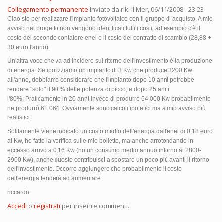
Collegamento permanente
Inviato da
riki
il Mer, 06/11/2008 - 23:23
Ciao sto per realizzare l'impianto fotovoltaico con il gruppo di acquisto. A mio
avviso nel progetto non vengono identificati tutti i costi, ad esempio c'è il
costo del secondo contatore enel e il costo del contratto di scambio (28,88 +
30 euro l'anno).
Un'altra voce che va ad incidere sul ritorno dell'investimento è la produzione
di energia. Se ipotizziamo un impianto di 3 Kw che produce 3200 Kw
all'anno, dobbiamo considerare che l'impianto dopo 10 anni potrebbe
rendere "solo" il 90 % delle potenza di picco, e dopo 25 anni
l'80%. Praticamente in 20 anni invece di produrre 64.000 Kw probabilmente
ne produrrò 61.064. Ovviamente sono calcoli ipotetici ma a mio avviso più
realistici.
Solitamente viene indicato un costo medio dell'energia dall'enel di 0,18 euro
al Kw, ho fatto la verifica sulle mie bollette, ma anche arrotondando in
eccesso arrivo a 0,16 Kw (ho un consumo medio annuo intorno ai 2800-
2900 Kw), anche questo contribuisci a spostare un poco più avanti il ritorno
dell'investimento. Occorre aggiungere che probabilmente il costo
dell'energia tenderà ad aumentare.
riccardo
Accedi
o
registrati
per inserire commenti.