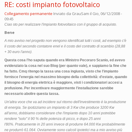
RE: costi impianto fotovoltaico
Collegamento permanente
Inviato da
GrauSam
il Gio, 06/12/2008 -
09:45
Ciao sto per realizzare l'impianto fotovoltaico con il gruppo di acquisto.
Bene
A mio avviso nel progetto non vengono identificati tutti i costi, ad esempio c'è
il costo del secondo contatore enel e il costo del contratto di scambio (28,88
+ 30 euro l'anno).
Questa cosa l'ho saputa quando era Ministro Pecoraro Scanio, ed avevo
evidenziato la cosa nel suo Blog (per quanto vale), e sappiamo la fine che
ha fatto. Cmq ritengo la tassa una cosa ingiusta, visto che l'impianto
fornisce l'energia nel massimo bisogno della collettività: d'estate, quando
il bisogno di energia elettrica è maggiore, visti i condizionatori accesi a
profusione. Per incentivare maggiormente l'installazione sarebbe
necessario abolire questa tassa.
Un'altra voce che va ad incidere sul ritorno dell'investimento è la produzione
di energia. Se ipotizziamo un impianto di 3 Kw che produce 3200 Kw
all'anno, dobbiamo considerare che l'impianto dopo 10 anni potrebbe
rendere "solo" il 90 % delle potenza di picco, e dopo 25 anni
l'80%. Praticamente in 20 anni invece di produrre 64.000 Kw probabilmente
ne produrrò 61.064. Ovviamente sono calcoli ipotetici ma a mio avviso più