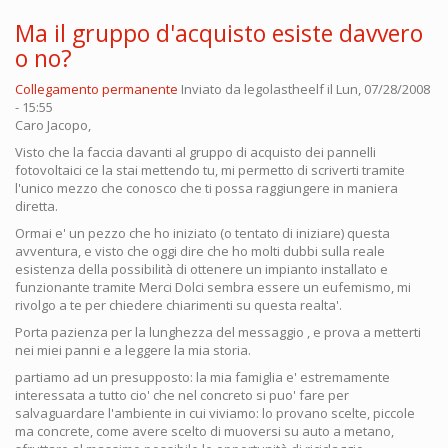
Ma il gruppo d'acquisto esiste davvero
o no?
Collegamento permanente
Inviato da
legolastheelf
il Lun, 07/28/2008
- 15:55
Caro Jacopo,
Visto che la faccia davanti al gruppo di acquisto dei pannelli
fotovoltaici ce la stai mettendo tu, mi permetto di scriverti tramite
l'unico mezzo che conosco che ti possa raggiungere in maniera
diretta.
Ormai e' un pezzo che ho iniziato (o tentato di iniziare) questa
avventura, e visto che oggi dire che ho molti dubbi sulla reale
esistenza della possibilità di ottenere un impianto installato e
funzionante tramite Merci Dolci sembra essere un eufemismo, mi
rivolgo a te per chiedere chiarimenti su questa realta'.
Porta pazienza per la lunghezza del messaggio , e prova a metterti
nei miei panni e a leggere la mia storia.
partiamo ad un presupposto: la mia famiglia e' estremamente
interessata a tutto cio' che nel concreto si puo' fare per
salvaguardare l'ambiente in cui viviamo: lo provano scelte, piccole
ma concrete, come avere scelto di muoversi su auto a metano,