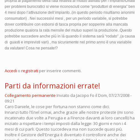
propria al pagamento della rata relativa al mutuo attivato per l’impianto!Difatti
per problemi burocratici si viene riconosciuti come “produttori di energia” ben
4 mesi dopo l’attivazione dell’impianto..(in questo periodo risultiamo anonimi
consumatori) . Nei successivi mesi , per un periodo variabile, si potrebbe
dover contribuire con esborsi di tasca propria per sopperire alla mancata
produzione qualora la rata mensile del mutuo superi la produzione..Questo
potrebbe succedere anche più in là quando il sistema sarà “rodato” ,(a causa
di guasti e imprevisti vari) , ma sicuramente nel primo anno è una variabile
da valutare! Cosa ne pensate!?
Accedi
o
registrati
per inserire commenti.
Parti da informazioni errate!
Collegamento permanente
Inviato da
Jacopo Fo
il Dom, 07/27/2008 -
09:21
Caro Daniele, le cose per fortuna non stanno come dici.
Innanzi tutto l'Enel ormai, anche grazie alle nostre proteste (mi sono
incatenato due volte a Perugia e a Firenze davanti ai loro cancelli) ha
iniziato a rispettare i tempi imposti dalla legge: 30 giorni e non i 4
mesi di cui parli. Questo succedeva ma non succede quasi più.
Inoltre il Gestore dell'Energia è diventato il controllore anche dei