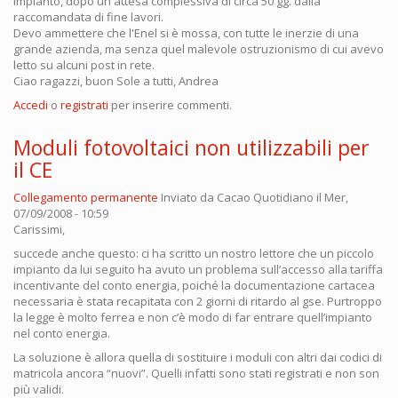
impianto, dopo un'attesa complessiva di circa 50 gg. dalla
raccomandata di fine lavori.
Devo ammettere che l'Enel si è mossa, con tutte le inerzie di una
grande azienda, ma senza quel malevole ostruzionismo di cui avevo
letto su alcuni post in rete.
Ciao ragazzi, buon Sole a tutti, Andrea
Accedi
o
registrati
per inserire commenti.
Moduli fotovoltaici non utilizzabili per
il CE
Collegamento permanente
Inviato da
Cacao Quotidiano
il Mer,
07/09/2008 - 10:59
Carissimi,
succede anche questo: ci ha scritto un nostro lettore che un piccolo
impianto da lui seguito ha avuto un problema sull’accesso alla tariffa
incentivante del conto energia, poiché la documentazione cartacea
necessaria è stata recapitata con 2 giorni di ritardo al gse. Purtroppo
la legge è molto ferrea e non c’è modo di far entrare quell’impianto
nel conto energia.
La soluzione è allora quella di sostituire i moduli con altri dai codici di
matricola ancora “nuovi”. Quelli infatti sono stati registrati e non son
più validi.