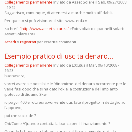
Collegamento permanente
Inviato da
Asset Solare
il Sab, 09/27/2008
- 19:15
Suggerisco, comunque, di attenersi a marche molto affidabili.
Per questo si può visionare il sito: www. enf.cn
<a href=
"http://www.asset-solare.it"
>Fotovoltaico e pannelli solari:
Asset Solare</a>
Accedi
o
registrati
per inserire commenti.
Esempio pratico di uscita denaro...
Collegamento permanente
Inviato da
L0cutus
il Mar, 06/10/2008 -
16:23
buonasera,
vorrei avere se possibile le 'dinamiche' del denaro occorrente per le
varie fasi dopo che si ha dato l'ok alla costruzione dell'impianto
ipotetico di diciamo 3kw:
io pago i 400 e rotti euro,voi venite qui, fate il progetto in dettaglio, io
l'approvo,
poi che succede ?
Chi/Come /Quando contatta la banca per il finanziamento ?
Quando la banca da l'ok, ed elargisce il finanziamento, poi , da