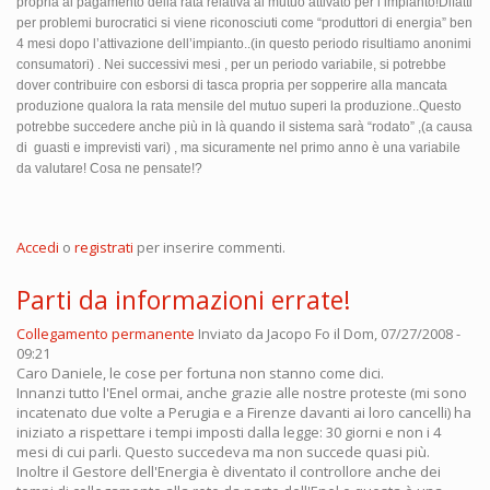
propria al pagamento della rata relativa al mutuo attivato per l’impianto!Difatti
per problemi burocratici si viene riconosciuti come “produttori di energia” ben
4 mesi dopo l’attivazione dell’impianto..(in questo periodo risultiamo anonimi
consumatori) . Nei successivi mesi , per un periodo variabile, si potrebbe
dover contribuire con esborsi di tasca propria per sopperire alla mancata
produzione qualora la rata mensile del mutuo superi la produzione..Questo
potrebbe succedere anche più in là quando il sistema sarà “rodato” ,(a causa
di guasti e imprevisti vari) , ma sicuramente nel primo anno è una variabile
da valutare! Cosa ne pensate!?
Accedi
o
registrati
per inserire commenti.
Parti da informazioni errate!
Collegamento permanente
Inviato da
Jacopo Fo
il Dom, 07/27/2008 -
09:21
Caro Daniele, le cose per fortuna non stanno come dici.
Innanzi tutto l'Enel ormai, anche grazie alle nostre proteste (mi sono
incatenato due volte a Perugia e a Firenze davanti ai loro cancelli) ha
iniziato a rispettare i tempi imposti dalla legge: 30 giorni e non i 4
mesi di cui parli. Questo succedeva ma non succede quasi più.
Inoltre il Gestore dell'Energia è diventato il controllore anche dei