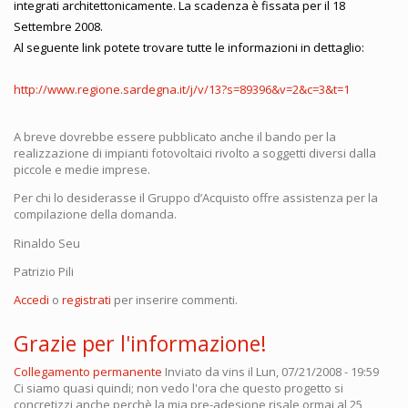
integrati architettonicamente. La scadenza è fissata per il 18
Settembre 2008.
Al seguente link potete trovare tutte le informazioni in dettaglio:
http://www.regione.sardegna.it/j/v/13?s=89396&v=2&c=3&t=1
A breve dovrebbe essere pubblicato anche il bando per la
realizzazione di impianti fotovoltaici rivolto a soggetti diversi dalla
piccole e medie imprese.
Per chi lo desiderasse il Gruppo d’Acquisto offre assistenza per la
compilazione della domanda.
Rinaldo Seu
Patrizio Pili
Accedi
o
registrati
per inserire commenti.
Grazie per l'informazione!
Collegamento permanente
Inviato da
vins
il Lun, 07/21/2008 - 19:59
Ci siamo quasi quindi; non vedo l'ora che questo progetto si
concretizzi anche perchè la mia pre-adesione risale ormai al 25