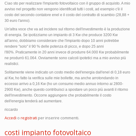
Ciao sto per realizzare l'impianto fotovoltaico con il gruppo di acquisto. A mio
avviso nel progetto non vengono identificati tutti i costi, ad esempio c'è il
costo del secondo contatore enel e il costo del contratto di scambio (28,88 +
30 euro l'anno).
Un'altra voce che va ad incidere sul ritorno dell'investimento è la produzione
di energia. Se ipotizziamo un impianto di 3 Kw che produce 3200 Kw
all'anno, dobbiamo considerare che l'impianto dopo 10 anni potrebbe
rendere "solo" il 90 % delle potenza di picco, e dopo 25 anni
l'80%. Praticamente in 20 anni invece di produrre 64.000 Kw probabilmente
ne produrrò 61.064. Ovviamente sono calcoli ipotetici ma a mio avviso più
realistici.
Solitamente viene indicato un costo medio dell'energia dall'enel di 0,18 euro
al Kw, ho fatto la verifica sulle mie bollette, ma anche arrotondando in
eccesso arrivo a 0,16 Kw (ho un consumo medio annuo intorno ai 2800-
2900 Kw), anche questo contribuisci a spostare un poco più avanti il ritorno
dell'investimento. Occorre aggiungere che probabilmente il costo
dell'energia tenderà ad aumentare.
riccardo
Accedi
o
registrati
per inserire commenti.
costi impianto fotovoltaico