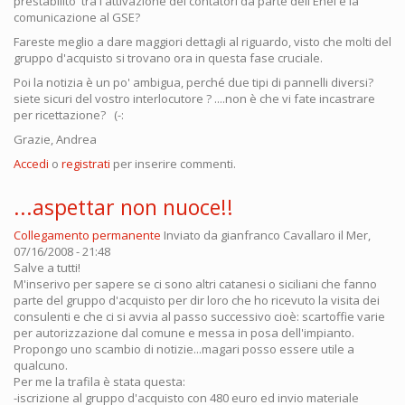
prestabilito tra l'attivazione dei contatori da parte dell'Enel e la
comunicazione al GSE?
Fareste meglio a dare maggiori dettagli al riguardo, visto che molti del
gruppo d'acquisto si trovano ora in questa fase cruciale.
Poi la notizia è un po' ambigua, perché due tipi di pannelli diversi?
siete sicuri del vostro interlocutore ? ....non è che vi fate incastrare
per ricettazione? (-:
Grazie, Andrea
Accedi
o
registrati
per inserire commenti.
...aspettar non nuoce!!
Collegamento permanente
Inviato da
gianfranco Cavallaro
il Mer,
07/16/2008 - 21:48
Salve a tutti!
M'inserivo per sapere se ci sono altri catanesi o siciliani che fanno
parte del gruppo d'acquisto per dir loro che ho ricevuto la visita dei
consulenti e che ci si avvia al passo successivo cioè: scartoffie varie
per autorizzazione dal comune e messa in posa dell'impianto.
Propongo uno scambio di notizie...magari posso essere utile a
qualcuno.
Per me la trafila è stata questa:
-iscrizione al gruppo d'acquisto con 480 euro ed invio materiale