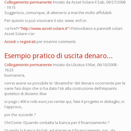
Collegamento permanente
Inviato da
Asset Solare
il Sab, 09/27/2008
- 19:15
Suggerisco, comunque, di attenersi a marche molto affidabili.
Per questo si può visionare il sito: www. enf.cn
<a href=
"http://www.asset-solare.it"
>Fotovoltaico e pannelli solari:
Asset Solare</a>
Accedi
o
registrati
per inserire commenti.
Esempio pratico di uscita denaro...
Collegamento permanente
Inviato da
L0cutus
il Mar, 06/10/2008 -
16:23
buonasera,
vorrei avere se possibile le 'dinamiche' del denaro occorrente per le
varie fasi dopo che si ha dato l'ok alla costruzione dell'impianto
ipotetico di diciamo 3kw:
io pago i 400 e rotti euro,voi venite qui, fate il progetto in dettaglio, io
l'approvo,
poi che succede ?
Chi/Come /Quando contatta la banca per il finanziamento ?
Quando la banca da l'ok, ed elargisce il finanziamento, poi , da