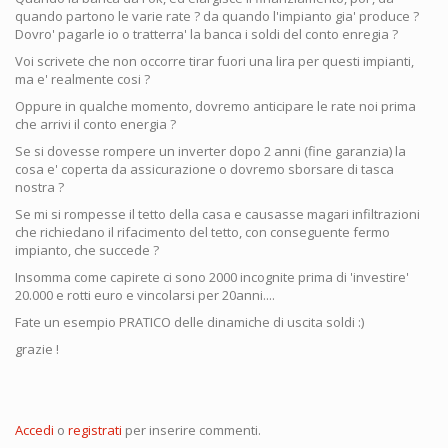
quando partono le varie rate ? da quando l'impianto gia' produce ?
Dovro' pagarle io o tratterra' la banca i soldi del conto enregia ?
Voi scrivete che non occorre tirar fuori una lira per questi impianti,
ma e' realmente cosi ?
Oppure in qualche momento, dovremo anticipare le rate noi prima
che arrivi il conto energia ?
Se si dovesse rompere un inverter dopo 2 anni (fine garanzia) la
cosa e' coperta da assicurazione o dovremo sborsare di tasca
nostra ?
Se mi si rompesse il tetto della casa e causasse magari infiltrazioni
che richiedano il rifacimento del tetto, con conseguente fermo
impianto, che succede ?
Insomma come capirete ci sono 2000 incognite prima di 'investire'
20.000 e rotti euro e vincolarsi per 20anni....
Fate un esempio PRATICO delle dinamiche di uscita soldi :)
grazie !
Accedi
o
registrati
per inserire commenti.