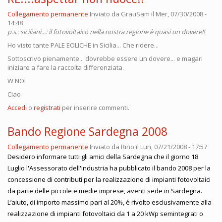
Collegamento permanente
Inviato da
GrauSam
il Mer, 07/30/2008 -
14:48
p.s.: siciliani...: il fotovoltaico nella nostra regione è quasi un dovere!!
Ho visto tante PALE EOLICHE in Sicilia... Che ridere...
Sottoscrivo pienamente... dovrebbe essere un dovere... e magari
iniziare a fare la raccolta differenziata.
W NOI
Ciao
Accedi
o
registrati
per inserire commenti.
Bando Regione Sardegna 2008
Collegamento permanente
Inviato da
Rino
il Lun, 07/21/2008 - 17:57
Desidero informare tutti gli amici della Sardegna che il giorno 18
Luglio l'Assessorato dell'Industria ha pubblicato il bando 2008 per la
concessione di contributi per la realizzazione di impianti fotovoltaici
da parte delle piccole e medie imprese, aventi sede in Sardegna.
L’aiuto, di importo massimo pari al 20%, è rivolto esclusivamente alla
realizzazione di impianti fotovoltaici da 1 a 20 kWp semintegrati o