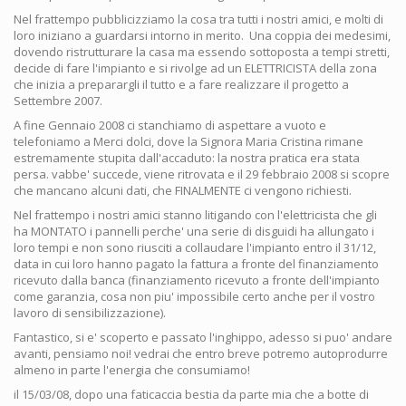
Nel frattempo pubblicizziamo la cosa tra tutti i nostri amici, e molti di
loro iniziano a guardarsi intorno in merito. Una coppia dei medesimi,
dovendo ristrutturare la casa ma essendo sottoposta a tempi stretti,
decide di fare l'impianto e si rivolge ad un ELETTRICISTA della zona
che inizia a preparargli il tutto e a fare realizzare il progetto a
Settembre 2007.
A fine Gennaio 2008 ci stanchiamo di aspettare a vuoto e
telefoniamo a Merci dolci, dove la Signora Maria Cristina rimane
estremamente stupita dall'accaduto: la nostra pratica era stata
persa. vabbe' succede, viene ritrovata e il 29 febbraio 2008 si scopre
che mancano alcuni dati, che FINALMENTE ci vengono richiesti.
Nel frattempo i nostri amici stanno litigando con l'elettricista che gli
ha MONTATO i pannelli perche' una serie di disguidi ha allungato i
loro tempi e non sono riusciti a collaudare l'impianto entro il 31/12,
data in cui loro hanno pagato la fattura a fronte del finanziamento
ricevuto dalla banca (finanziamento ricevuto a fronte dell'impianto
come garanzia, cosa non piu' impossibile certo anche per il vostro
lavoro di sensibilizzazione).
Fantastico, si e' scoperto e passato l'inghippo, adesso si puo' andare
avanti, pensiamo noi! vedrai che entro breve potremo autoprodurre
almeno in parte l'energia che consumiamo!
il 15/03/08, dopo una faticaccia bestia da parte mia che a botte di