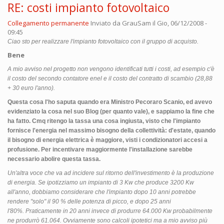
RE: costi impianto fotovoltaico
Collegamento permanente
Inviato da
GrauSam
il Gio, 06/12/2008 -
09:45
Ciao sto per realizzare l'impianto fotovoltaico con il gruppo di acquisto.
Bene
A mio avviso nel progetto non vengono identificati tutti i costi, ad esempio c'è
il costo del secondo contatore enel e il costo del contratto di scambio (28,88
+ 30 euro l'anno).
Questa cosa l'ho saputa quando era Ministro Pecoraro Scanio, ed avevo
evidenziato la cosa nel suo Blog (per quanto vale), e sappiamo la fine che
ha fatto. Cmq ritengo la tassa una cosa ingiusta, visto che l'impianto
fornisce l'energia nel massimo bisogno della collettività: d'estate, quando
il bisogno di energia elettrica è maggiore, visti i condizionatori accesi a
profusione. Per incentivare maggiormente l'installazione sarebbe
necessario abolire questa tassa.
Un'altra voce che va ad incidere sul ritorno dell'investimento è la produzione
di energia. Se ipotizziamo un impianto di 3 Kw che produce 3200 Kw
all'anno, dobbiamo considerare che l'impianto dopo 10 anni potrebbe
rendere "solo" il 90 % delle potenza di picco, e dopo 25 anni
l'80%. Praticamente in 20 anni invece di produrre 64.000 Kw probabilmente
ne produrrò 61.064. Ovviamente sono calcoli ipotetici ma a mio avviso più