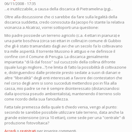
06/11/2008 - 17:35
...e inutilizzabile, a causa della discarica di Pietramelina (pg)...
Oltre alla discussione che ci sarebbe da fare sulla legalità della
discarica suddetta, credo conosciuta da Jacopo Fo stante la relativa
vicinanza a Alcatraz, vorrei sottoporti una questione:
Mio padre possiede un terreno agricolo (c.a. 4 ettari in pianura) e
una parte boschiva (circa sei ettari in collina) in comune di Gubbio
che gli è stato tramandato dagli avi che un secolo fa lo coltivavano
tra mille asperità. Il torrente Mussino è attiguo e ne definisce il
confine con il Comune di Perugia. La discarica genialmente
impiantata "di là dal fosso" sul cucuzzolo della collina difronte
(quale luogo migliore...?) ne limita di fatto la possibilità di coltivazione
e, distinguendosi dalle proteste presto sedate a suon di danari e
altre "liberalità" degli enti interessati a favore dei contestatori che
nel corso degli anni si sono succeduti mettendosi poi in fila alla
cassa, mio padre se ne è sempre disinteressato (distanziandosi
dalla ipocrisia pseudo ambientalista), mantenendo il terreno solo
come ricordo della sua fanciullezza.
Fatta tale premessa della quale ti chiedo venia, vengo al punto:
secondo te sarebbe possibile utilizzare tale terreno, data anche la
grande estensione (circa 10 ettari), come sede per una "centrale" di
produzione fotovoltaica?
Accedi
o
registrati
per inserire commenti.