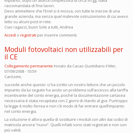
impianto, dopo un'attesa complessiva di circa 50 gg. dalla
raccomandata di fine lavori.
Devo ammettere che l'Enel si è mossa, con tutte le inerzie di una
grande azienda, ma senza quel malevole ostruzionismo di cui avevo
letto su alcuni post in rete.
Ciao ragazzi, buon Sole a tutti, Andrea
Accedi
o
registrati
per inserire commenti.
Moduli fotovoltaici non utilizzabili per
il CE
Collegamento permanente
Inviato da
Cacao Quotidiano
il Mer,
07/09/2008 - 10:59
Carissimi,
succede anche questo: ci ha scritto un nostro lettore che un piccolo
impianto da lui seguito ha avuto un problema sull’accesso alla tariffa
incentivante del conto energia, poiché la documentazione cartacea
necessaria è stata recapitata con 2 giorni di ritardo al gse. Purtroppo
la legge è molto ferrea e non c’è modo di far entrare quell’impianto
nel conto energia.
La soluzione è allora quella di sostituire i moduli con altri dai codici di
matricola ancora “nuovi”. Quelli infatti sono stati registrati e non son
più validi.