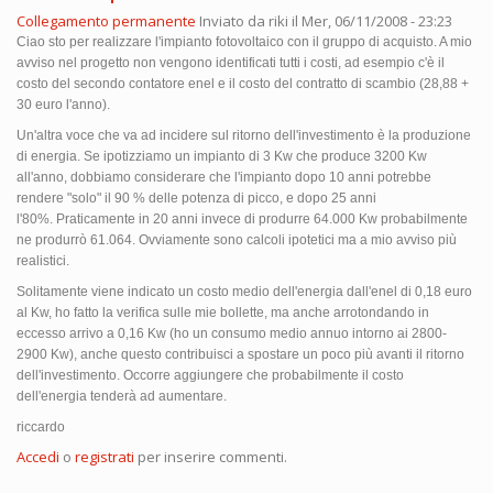
Collegamento permanente
Inviato da
riki
il Mer, 06/11/2008 - 23:23
Ciao sto per realizzare l'impianto fotovoltaico con il gruppo di acquisto. A mio
avviso nel progetto non vengono identificati tutti i costi, ad esempio c'è il
costo del secondo contatore enel e il costo del contratto di scambio (28,88 +
30 euro l'anno).
Un'altra voce che va ad incidere sul ritorno dell'investimento è la produzione
di energia. Se ipotizziamo un impianto di 3 Kw che produce 3200 Kw
all'anno, dobbiamo considerare che l'impianto dopo 10 anni potrebbe
rendere "solo" il 90 % delle potenza di picco, e dopo 25 anni
l'80%. Praticamente in 20 anni invece di produrre 64.000 Kw probabilmente
ne produrrò 61.064. Ovviamente sono calcoli ipotetici ma a mio avviso più
realistici.
Solitamente viene indicato un costo medio dell'energia dall'enel di 0,18 euro
al Kw, ho fatto la verifica sulle mie bollette, ma anche arrotondando in
eccesso arrivo a 0,16 Kw (ho un consumo medio annuo intorno ai 2800-
2900 Kw), anche questo contribuisci a spostare un poco più avanti il ritorno
dell'investimento. Occorre aggiungere che probabilmente il costo
dell'energia tenderà ad aumentare.
riccardo
Accedi
o
registrati
per inserire commenti.