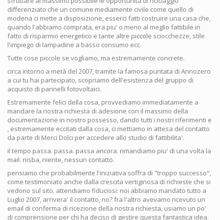
sfruttare al massimo possibile le opportunità di riciclaggio
differenziato che un comune mediamente civile come quello di
modena ci mette a disposizione, esserci fatti costruire una casa che,
quando l'abbiamo comprata, era piu' o meno al meglio fattibile in
fatto di risparmio energetico e tante altre piccole sciocchezze, stile
l'impiego di lampadine a basso consumo ecc.
Tutte cose piccole se vogliamo, ma estremamente concrete.
circa intorno a metà del 2007, tramite la famosa puntata di Annozero
a cui tu hai partecipato, scopriamo dell'esistenza del gruppo di
acquisto di pannelli fotovoltaici.
Estremamente felici della cosa, provvediamo immediatamente a
mandare la nostra richiesta di adesione con il massimo della
documentazione in nostro possesso, dando tutti i nostri riferimenti e
, estremamente eccitati dalla cosa, ci mettiamo in attesa del contatto
da parte di Merci Dolci per accedere allo studio di fattibilita'.
il tempo passa. passa. passa ancora. rimandiamo piu' di una volta la
mail. nisba, niente, nessun contatto.
pensiamo che probabilmente l'iniziativa soffra di "troppo successo",
come testimoniato anche dalla crescita vertiginosa di richieste che si
vedono sul sito. attendiamo fiduciosi: noi abbiamo mandato tutto a
Luglio 2007, arrivera' il contatto, no? fra l'altro avevamo ricevuto un
email di conferma di ricezione della nostra richiesta, usiamo un po'
di comprensione per chi ha deciso di gestire questa fantastica idea.