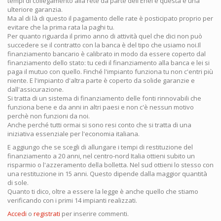
tempi di collegamento alla rete da parte dell'Enel e questa è una
ulteriore garanzia.
Ma al di là di questo il pagamento delle rate è posticipato proprio per
evitare che la prima rata la paghi tu.
Per quanto riguarda il primo anno di attività quel che dici non può
succedere se il contratto con la banca è del tipo che usiamo noi.Il
finanziamento bancario è calibrato in modo da essere coperto dal
finanziamento dello stato: tu cedi il finanziamento alla banca e lei si
paga il mutuo con quello. Finché l'impianto funziona tu non c'entri più
niente. E l'impianto d'altra parte è coperto da solide garanzie e
dall'assicurazione.
Si tratta di un sistema di finanziamento delle fonti rinnovabili che
funziona bene e da anni in altri paesi e non c'è nessun motivo
perchè non funzioni da noi.
Anche perché tutti ormai si sono resi conto che si tratta di una
iniziativa essenziale per l'economia italiana.
E aggiungo che se scegli di allungare i tempi di restituzione del
finanziamento a 20 anni, nel centro-nord Italia ottieni subito un
risparmio o l'azzeramento della bolletta. Nel sud ottieni lo stesso con
una restituzione in 15 anni. Questo dipende dalla maggior quantità
di sole.
Quanto ti dico, oltre a essere la legge è anche quello che stiamo
verificando con i primi 14 impianti realizzati.
Accedi
o
registrati
per inserire commenti.