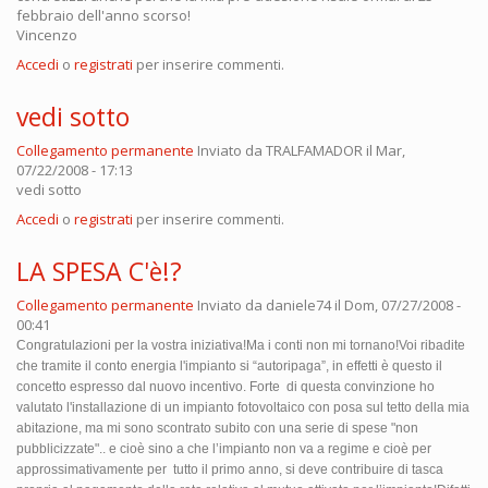
febbraio dell'anno scorso!
Vincenzo
Accedi
o
registrati
per inserire commenti.
vedi sotto
Collegamento permanente
Inviato da
TRALFAMADOR
il Mar,
07/22/2008 - 17:13
vedi sotto
Accedi
o
registrati
per inserire commenti.
LA SPESA C'è!?
Collegamento permanente
Inviato da
daniele74
il Dom, 07/27/2008 -
00:41
Congratulazioni per la vostra iniziativa!Ma i conti non mi tornano!Voi ribadite
che tramite il conto energia l'impianto si “autoripaga”, in effetti è questo il
concetto espresso dal nuovo incentivo. Forte
di questa convinzione ho
valutato l'installazione di un impianto fotovoltaico con posa sul tetto della mia
abitazione, ma mi sono scontrato subito con una serie di spese "non
pubblicizzate".. e cioè sino a che l’impianto non va a regime e cioè per
approssimativamente per
tutto il primo anno, si deve contribuire di tasca