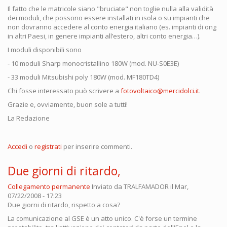
Il fatto che le matricole siano "bruciate" non toglie nulla alla validità
dei moduli, che possono essere installati in isola o su impianti che
non dovranno accedere al conto energia italiano (es. impianti di ong
in altri Paesi, in genere impianti all’estero, altri conto energia…).
I moduli disponibili sono
- 10 moduli Sharp monocristallino 180W (mod. NU-S0E3E)
- 33 moduli Mitsubishi poly 180W (mod. MF180TD4)
Chi fosse interessato può scrivere a
fotovoltaico@mercidolci.it
.
Grazie e, ovviamente, buon sole a tutti!
La Redazione
Accedi
o
registrati
per inserire commenti.
Due giorni di ritardo,
Collegamento permanente
Inviato da
TRALFAMADOR
il Mar,
07/22/2008 - 17:23
Due giorni di ritardo, rispetto a cosa?
La comunicazione al GSE è un atto unico. C'è forse un termine