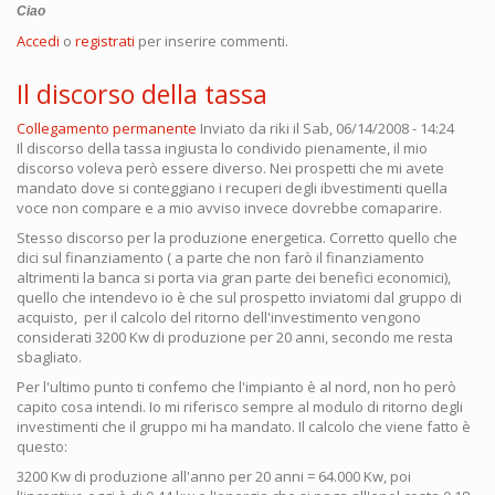
Ciao
Accedi
o
registrati
per inserire commenti.
Il discorso della tassa
Collegamento permanente
Inviato da
riki
il Sab, 06/14/2008 - 14:24
Il discorso della tassa ingiusta lo condivido pienamente, il mio
discorso voleva però essere diverso. Nei prospetti che mi avete
mandato dove si conteggiano i recuperi degli ibvestimenti quella
voce non compare e a mio avviso invece dovrebbe comaparire.
Stesso discorso per la produzione energetica. Corretto quello che
dici sul finanziamento ( a parte che non farò il finanziamento
altrimenti la banca si porta via gran parte dei benefici economici),
quello che intendevo io è che sul prospetto inviatomi dal gruppo di
acquisto, per il calcolo del ritorno dell'investimento vengono
considerati 3200 Kw di produzione per 20 anni, secondo me resta
sbagliato.
Per l'ultimo punto ti confemo che l'impianto è al nord, non ho però
capito cosa intendi. Io mi riferisco sempre al modulo di ritorno degli
investimenti che il gruppo mi ha mandato. Il calcolo che viene fatto è
questo:
3200 Kw di produzione all'anno per 20 anni = 64.000 Kw, poi