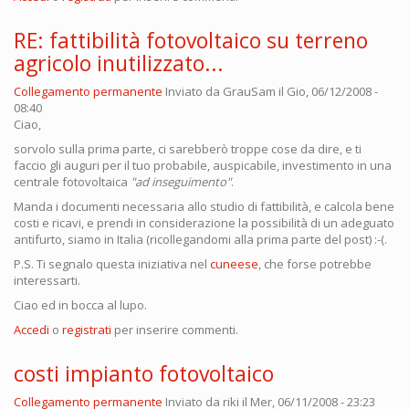
RE: fattibilità fotovoltaico su terreno
agricolo inutilizzato...
Collegamento permanente
Inviato da
GrauSam
il Gio, 06/12/2008 -
08:40
Ciao,
sorvolo sulla prima parte, ci sarebberò troppe cose da dire, e ti
faccio gli auguri per il tuo probabile, auspicabile, investimento in una
centrale fotovoltaica
"ad inseguimento"
.
Manda i documenti necessaria allo studio di fattibilità, e calcola bene
costi e ricavi, e prendi in considerazione la possibilità di un adeguato
antifurto, siamo in Italia (ricollegandomi alla prima parte del post) :-(.
P.S. Ti segnalo questa iniziativa nel
cuneese
, che forse potrebbe
interessarti.
Ciao ed in bocca al lupo.
Accedi
o
registrati
per inserire commenti.
costi impianto fotovoltaico
Collegamento permanente
Inviato da
riki
il Mer, 06/11/2008 - 23:23