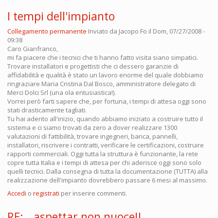
I tempi dell'impianto
Collegamento permanente
Inviato da
Jacopo Fo
il Dom, 07/27/2008 -
09:38
Caro Gianfranco,
mi fa piacere che i tecnici che ti hanno fatto visita siano simpatici.
Trovare installatori e progettisti che ci dessero garanzie di
affidabilità e qualità è stato un lavoro enorme del quale dobbiamo
ringraziare Maria Cristina Dal Bosco, amministratore delegato di
Merci Dolci Srl (una ola entusiastica!).
Vorrei però farti sapere che, per fortuna, i tempi di attesa oggi sono
stati drasticamente tagliati.
Tu hai aderito all'inizio, quando abbiamo iniziato a costruire tutto il
sistema e ci siamo trovati da zero a dover realizzare 1300
valutazioni di fattibilità, trovare ingegneri, banca, pannelli,
installatori, riscrivere i contratti, verificare le certificazioni, costruire
rapporti commerciali. Oggi tutta la struttura è funzionante, la rete
copre tutta Italia e i tempi di attesa per chi aderisce oggi sono solo
quelli tecnici. Dalla consegna di tutta la documentazione (TUTTA) alla
realizzazione dell'impianto dovrebbero passare 6 mesi al massimo.
Accedi
o
registrati
per inserire commenti.
RE:...aspettar non nuoce!!