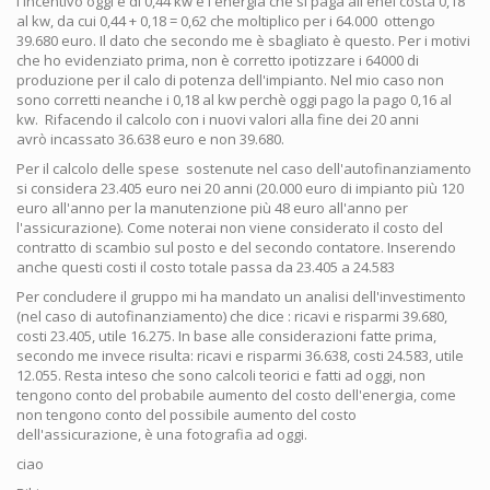
l'incentivo oggi è di 0,44 kw e l'energia che si paga all'enel costa 0,18
al kw, da cui 0,44 + 0,18 = 0,62 che moltiplico per i 64.000 ottengo
39.680 euro. Il dato che secondo me è sbagliato è questo. Per i motivi
che ho evidenziato prima, non è corretto ipotizzare i 64000 di
produzione per il calo di potenza dell'impianto. Nel mio caso non
sono corretti neanche i 0,18 al kw perchè oggi pago la pago 0,16 al
kw. Rifacendo il calcolo con i nuovi valori alla fine dei 20 anni
avrò incassato 36.638 euro e non 39.680.
Per il calcolo delle spese sostenute nel caso dell'autofinanziamento
si considera 23.405 euro nei 20 anni (20.000 euro di impianto più 120
euro all'anno per la manutenzione più 48 euro all'anno per
l'assicurazione). Come noterai non viene considerato il costo del
contratto di scambio sul posto e del secondo contatore. Inserendo
anche questi costi il costo totale passa da 23.405 a 24.583
Per concludere il gruppo mi ha mandato un analisi dell'investimento
(nel caso di autofinanziamento) che dice : ricavi e risparmi 39.680,
costi 23.405, utile 16.275. In base alle considerazioni fatte prima,
secondo me invece risulta: ricavi e risparmi 36.638, costi 24.583, utile
12.055. Resta inteso che sono calcoli teorici e fatti ad oggi, non
tengono conto del probabile aumento del costo dell'energia, come
non tengono conto del possibile aumento del costo
dell'assicurazione, è una fotografia ad oggi.
ciao