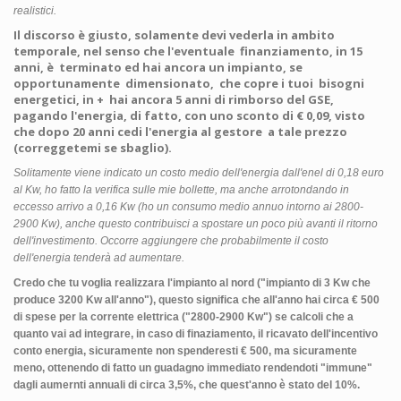
realistici.
Il discorso è giusto, solamente devi vederla in ambito
temporale, nel senso che l'eventuale finanziamento, in 15
anni, è terminato ed hai ancora un impianto, se
opportunamente dimensionato, che copre i tuoi bisogni
energetici, in + hai ancora 5 anni di rimborso del GSE,
pagando l'energia, di fatto, con uno sconto di € 0,09, visto
che dopo 20 anni cedi l'energia al gestore a tale prezzo
(correggetemi se sbaglio).
Solitamente viene indicato un costo medio dell'energia dall'enel di 0,18 euro
al Kw, ho fatto la verifica sulle mie bollette, ma anche arrotondando in
eccesso arrivo a 0,16 Kw (ho un consumo medio annuo intorno ai 2800-
2900 Kw), anche questo contribuisci a spostare un poco più avanti il ritorno
dell'investimento. Occorre aggiungere che probabilmente il costo
dell'energia tenderà ad aumentare.
Credo che tu voglia realizzara l'impianto al nord ("
impianto di 3 Kw che
produce 3200 Kw all'anno"), questo significa che all'anno hai circa € 500
di spese per la corrente elettrica ("
2800-2900 Kw") se calcoli che a
quanto vai ad integrare, in caso di finaziamento, il ricavato dell'incentivo
conto energia, sicuramente non spenderesti € 500, ma sicuramente
meno, ottenendo di fatto un guadagno immediato rendendoti "immune"
dagli aumernti annuali di circa 3,5%, che quest'anno è stato del 10%.