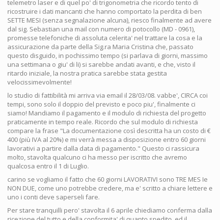
telemetro laser e di quel po' di trigonometria che ricordo tento di
ricostruire i dati mancanti che hanno comportato la perdita di ben
SETTE MESI (senza segnalazione alcuna), riesco finalmente ad avere
dal sig. Sebastian una mail con numero di potocollo (MD - 0961),
promesse telefoniche di assoluta celerita' nel trattare la cosa e la
assicurazione da parte della Sig.ra Maria Cristina che, passato
questo disguido, in pochissimo tempo (si parlava di giorni, massimo
una settimana o giu' di li) si sarebbe andati avanti, e che, visto il
ritardo iniziale, la nostra pratica sarebbe stata gestita
velocissimevolmente!
lo studio di fattibilità mi arriva via email il 28/03/08. vabbe', CIRCA coi
tempi, sono solo il doppio del previsto e poco piu', finalmente ci
siamo! Mandiamo il pagamento e il modulo di richiesta del progetto
praticamente in tempo reale. Ricordo che sul modulo di richiesta
compare la frase "La documentazione così descritta ha un costo di €
400 (più IVA al 20%) e mi verrà messa a disposizione entro 60 giorni
lavorativi a partire dalla data di pagamento." Questo ci rassicura
molto, stavolta qualcuno ci ha messo per iscritto che avremo
qualcosa entro il 1 di Luglio.
carino se vogliamo il fatto che 60 giorni LAVORATIVI sono TRE MES Ie
NON DUE, come uno potrebbe credere, ma e' scritto a chiare lettere e
uno i conti deve saperseli fare.
Per stare tranquilli pero' stavolta il 6 aprile chiediamo conferma dalla
ricezione del tutto e della conformita' di quanto spedito, ed il