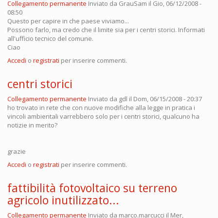
Collegamento permanente
Inviato da
GrauSam
il Gio, 06/12/2008 -
08:50
Questo per capire in che paese viviamo...
Possono farlo, ma credo che il limite sia per i centri storici. Informati
all'ufficio tecnico del comune.
Ciao
Accedi
o
registrati
per inserire commenti.
centri storici
Collegamento permanente
Inviato da
gdl
il Dom, 06/15/2008 - 20:37
ho trovato in rete che con nuove modifiche alla legge in pratica i
vincoli ambientali varrebbero solo per i centri storici, qualcuno ha
notizie in merito?
grazie
Accedi
o
registrati
per inserire commenti.
fattibilità fotovoltaico su terreno
agricolo inutilizzato...
Collegamento permanente
Inviato da
marco.marcucci
il Mer,