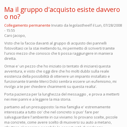
Ma il gruppo d'acquisto esiste davvero
o no?
Collegamento permanente
Inviato da
legolastheelf
il Lun, 07/28/2008
- 15:55
Caro Jacopo,
Visto che la faccia davanti al gruppo di acquisto dei pannelli
fotovoltaici ce la stai mettendo tu, mi permetto di scriverti tramite
l'unico mezzo che conosco che ti possa raggiungere in maniera
diretta.
Ormai e' un pezzo che ho iniziato (o tentato di iniziare) questa
avventura, e visto che oggi dire che ho molti dubbi sulla reale
esistenza della possibilità di ottenere un impianto installato e
funzionante tramite Merci Dolci sembra essere un eufemismo, mi
rivolgo a te per chiedere chiarimenti su questa realta'.
Porta pazienza per la lunghezza del messaggio , e prova a metterti
nei miei panni e a leggere la mia storia.
partiamo ad un presupposto: la mia famiglia e' estremamente
interessata a tutto cio' che nel concreto si puo' fare per
salvaguardare l'ambiente in cui viviamo: lo provano scelte, piccole
ma concrete, come avere scelto di muoversi su auto a metano,