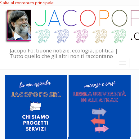
Salta al contenuto principale
Jacopo Fo: buone notizie, ecologia, politica |
Tutto quello che gli altri non ti raccontano
Toggle
navigati