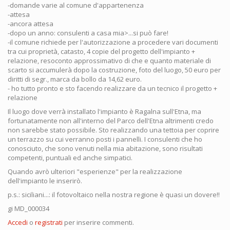
-domande varie al comune d'appartenenza
-attesa
-ancora attesa
-dopo un anno: consulenti a casa mia>...si può fare!
-il comune richiede per l'autorizzazione a procedere vari documenti
tra cui proprietà, catasto, 4 copie del progetto dell'impianto +
relazione, resoconto approssimativo di che e quanto materiale di
scarto si accumulerà dopo la costruzione, foto del luogo, 50 euro per
diritti di segr., marca da bollo da 14,62 euro.
- ho tutto pronto e sto facendo realizzare da un tecnico il progetto +
relazione
Il luogo dove verrà installato l'impianto è Ragalna sull'Etna, ma
fortunatamente non all'interno del Parco dell'Etna altrimenti credo
non sarebbe stato possibile. Sto realizzando una tettoia per coprire
un terrazzo su cui verranno posti i pannelli. I consulenti che ho
conosciuto, che sono venuti nella mia abitazione, sono risultati
competenti, puntuali ed anche simpatici.
Quando avrò ulteriori "esperienze" per la realizzazione
dell'impianto le inserirò.
p.s.: siciliani...: il fotovoltaico nella nostra regione è quasi un dovere!!
gi MD_000034
Accedi
o
registrati
per inserire commenti.