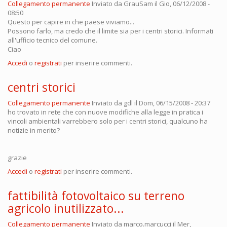
Collegamento permanente
Inviato da
GrauSam
il Gio, 06/12/2008 -
08:50
Questo per capire in che paese viviamo...
Possono farlo, ma credo che il limite sia per i centri storici. Informati
all'ufficio tecnico del comune.
Ciao
Accedi
o
registrati
per inserire commenti.
centri storici
Collegamento permanente
Inviato da
gdl
il Dom, 06/15/2008 - 20:37
ho trovato in rete che con nuove modifiche alla legge in pratica i
vincoli ambientali varrebbero solo per i centri storici, qualcuno ha
notizie in merito?
grazie
Accedi
o
registrati
per inserire commenti.
fattibilità fotovoltaico su terreno
agricolo inutilizzato...
Collegamento permanente
Inviato da
marco.marcucci
il Mer,