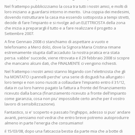
Nel frattempo pubblicizziamo la cosa tra tutti i nostri amici, e molti di
loro iniziano a guardarsi intorno in merito. Una coppia dei medesimi,
dovendo ristrutturare la casa ma essendo sottoposta a tempi stretti,
decide di fare l'impianto e si rivolge ad un ELETTRICISTA della zona
che inizia a preparargli il tutto e a fare realizzare il progetto a
Settembre 2007.
A fine Gennaio 2008 ci stanchiamo di aspettare a vuoto e
telefoniamo a Merci dolci, dove la Signora Maria Cristina rimane
estremamente stupita dall'accaduto: la nostra pratica era stata
persa. vabbe' succede, viene ritrovata e il 29 febbraio 2008 si scopre
che mancano alcuni dati, che FINALMENTE ci vengono richiesti.
Nel frattempo i nostri amici stanno litigando con l'elettricista che gli
ha MONTATO i pannelli perche' una serie di disguidi ha allungato i
loro tempi e non sono riusciti a collaudare l'impianto entro il 31/12,
data in cui loro hanno pagato la fattura a fronte del finanziamento
ricevuto dalla banca (finanziamento ricevuto a fronte dell'impianto
come garanzia, cosa non piu' impossibile certo anche per il vostro
lavoro di sensibilizzazione).
Fantastico, si e' scoperto e passato l'inghippo, adesso si puo' andare
avanti, pensiamo noi! vedrai che entro breve potremo autoprodurre
almeno in parte l'energia che consumiamo!
il 15/03/08, dopo una faticaccia bestia da parte mia che a botte di