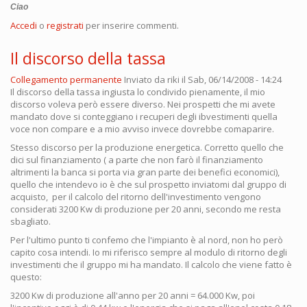
Ciao
Accedi
o
registrati
per inserire commenti.
Il discorso della tassa
Collegamento permanente
Inviato da
riki
il Sab, 06/14/2008 - 14:24
Il discorso della tassa ingiusta lo condivido pienamente, il mio
discorso voleva però essere diverso. Nei prospetti che mi avete
mandato dove si conteggiano i recuperi degli ibvestimenti quella
voce non compare e a mio avviso invece dovrebbe comaparire.
Stesso discorso per la produzione energetica. Corretto quello che
dici sul finanziamento ( a parte che non farò il finanziamento
altrimenti la banca si porta via gran parte dei benefici economici),
quello che intendevo io è che sul prospetto inviatomi dal gruppo di
acquisto, per il calcolo del ritorno dell'investimento vengono
considerati 3200 Kw di produzione per 20 anni, secondo me resta
sbagliato.
Per l'ultimo punto ti confemo che l'impianto è al nord, non ho però
capito cosa intendi. Io mi riferisco sempre al modulo di ritorno degli
investimenti che il gruppo mi ha mandato. Il calcolo che viene fatto è
questo:
3200 Kw di produzione all'anno per 20 anni = 64.000 Kw, poi