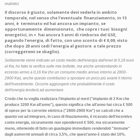
realistici.
Il discorso è giusto, solamente devi vederla in ambito
temporale, nel senso che l'eventuale finanziamento, in 15
anni, è terminato ed hai ancora un impianto, se
opportunamente dimensionato, che copre i tuoi bisogni
energetici, in + hai ancora 5 anni di rimborso del GSE,
pagando l'energia, di fatto, con uno sconto di € 0,09, visto
che dopo 20 anni cedi l'energia al gestore a tale prezzo
(correggetemi se sbaglio).
Solitamente viene indicato un costo medio dell'energia dall'enel di 0,18 euro
al Kw, ho fatto la verifica sulle mie bollette, ma anche arrotondando in
eccesso arrivo a 0,16 Kw (ho un consumo medio annuo intorno ai 2800-
2900 Kw), anche questo contribuisci a spostare un poco più avanti il ritorno
dell'investimento. Occorre aggiungere che probabilmente il costo
dell'energia tenderà ad aumentare.
Credo che tu voglia realizzara l'impianto al nord ("
impianto di 3 Kw che
produce 3200 Kw all'anno"), questo significa che all'anno hai circa € 500
di spese per la corrente elettrica ("
2800-2900 Kw") se calcoli che a
quanto vai ad integrare, in caso di finaziamento, il ricavato dell'incentivo
conto energia, sicuramente non spenderesti € 500, ma sicuramente
meno, ottenendo di fatto un guadagno immediato rendendoti "immune"
dagli aumernti annuali di circa 3,5%, che quest'anno è stato del 10%.