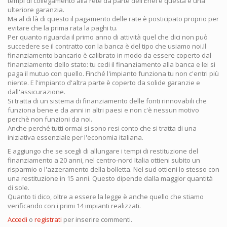
tempi di collegamento alla rete da parte dell'Enel e questa è una
ulteriore garanzia.
Ma al di là di questo il pagamento delle rate è posticipato proprio per
evitare che la prima rata la paghi tu.
Per quanto riguarda il primo anno di attività quel che dici non può
succedere se il contratto con la banca è del tipo che usiamo noi.Il
finanziamento bancario è calibrato in modo da essere coperto dal
finanziamento dello stato: tu cedi il finanziamento alla banca e lei si
paga il mutuo con quello. Finché l'impianto funziona tu non c'entri più
niente. E l'impianto d'altra parte è coperto da solide garanzie e
dall'assicurazione.
Si tratta di un sistema di finanziamento delle fonti rinnovabili che
funziona bene e da anni in altri paesi e non c'è nessun motivo
perchè non funzioni da noi.
Anche perché tutti ormai si sono resi conto che si tratta di una
iniziativa essenziale per l'economia italiana.
E aggiungo che se scegli di allungare i tempi di restituzione del
finanziamento a 20 anni, nel centro-nord Italia ottieni subito un
risparmio o l'azzeramento della bolletta. Nel sud ottieni lo stesso con
una restituzione in 15 anni. Questo dipende dalla maggior quantità
di sole.
Quanto ti dico, oltre a essere la legge è anche quello che stiamo
verificando con i primi 14 impianti realizzati.
Accedi
o
registrati
per inserire commenti.