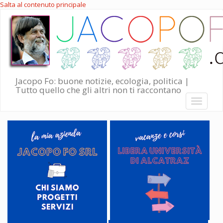
Salta al contenuto principale
Jacopo Fo: buone notizie, ecologia, politica |
Tutto quello che gli altri non ti raccontano
Toggle
navigati