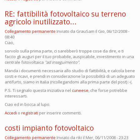
RE: fattibilità fotovoltaico su terreno
agricolo inutilizzato...
Collegamento permanente
Inviato da
GrauSam
il Gio, 06/12/2008 -
08:40
Ciao,
sorvolo sulla prima parte, ci sarebberò troppe cose da dire, e ti
faccio gli auguri per il tuo probabile, auspicabile, investimento in una
centrale fotovoltaica
"ad inseguimento"
.
Manda i documenti necessaria allo studio di fattibilità, e calcola bene
costi e ricavi, e prendi in considerazione la possibilità di un adeguato
antifurto, siamo in Italia (ricollegandomi alla prima parte del post) :-(.
P.S. Ti segnalo questa iniziativa nel
cuneese
, che forse potrebbe
interessarti.
Ciao ed in bocca al lupo.
Accedi
o
registrati
per inserire commenti.
costi impianto fotovoltaico
Collegamento permanente
Inviato da
riki
il Mer, 06/11/2008 - 23:23