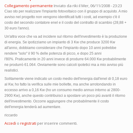
Collegamento permanente
Inviato da
riki
il Mer, 06/11/2008 - 23:23
Ciao sto per realizzare l'impianto fotovoltaico con il gruppo di acquisto. A mio
avviso nel progetto non vengono identificati tutti i costi, ad esempio c'è il
costo del secondo contatore enel e il costo del contratto di scambio (28,88 +
30 euro l'anno).
Un'altra voce che va ad incidere sul ritorno dell'investimento è la produzione
di energia. Se ipotizziamo un impianto di 3 Kw che produce 3200 Kw
all'anno, dobbiamo considerare che l'impianto dopo 10 anni potrebbe
rendere "solo" il 90 % delle potenza di picco, e dopo 25 anni
l'80%. Praticamente in 20 anni invece di produrre 64.000 Kw probabilmente
ne produrrò 61.064. Ovviamente sono calcoli ipotetici ma a mio avviso più
realistici.
Solitamente viene indicato un costo medio dell'energia dall'enel di 0,18 euro
al Kw, ho fatto la verifica sulle mie bollette, ma anche arrotondando in
eccesso arrivo a 0,16 Kw (ho un consumo medio annuo intorno ai 2800-
2900 Kw), anche questo contribuisci a spostare un poco più avanti il ritorno
dell'investimento. Occorre aggiungere che probabilmente il costo
dell'energia tenderà ad aumentare.
riccardo
Accedi
o
registrati
per inserire commenti.