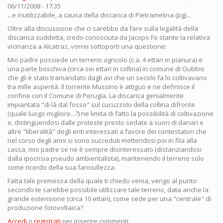
06/11/2008 - 17:35
...e inutilizzabile, a causa della discarica di Pietramelina (pg)...
Oltre alla discussione che ci sarebbe da fare sulla legalità della
discarica suddetta, credo conosciuta da Jacopo Fo stante la relativa
vicinanza a Alcatraz, vorrei sottoporti una questione:
Mio padre possiede un terreno agricolo (c.a. 4 ettari in pianura) e
una parte boschiva (circa sei ettari in collina) in comune di Gubbio
che gli è stato tramandato dagli avi che un secolo fa lo coltivavano
tra mille asperità. Il torrente Mussino è attiguo e ne definisce il
confine con il Comune di Perugia. La discarica genialmente
impiantata "di là dal fosso" sul cucuzzolo della collina difronte
(quale luogo migliore...?) ne limita di fatto la possibilità di coltivazione
e, distinguendosi dalle proteste presto sedate a suon di danari e
altre "liberalità" degli enti interessati a favore dei contestatori che
nel corso degli anni si sono succeduti mettendosi poi in fila alla
cassa, mio padre se ne è sempre disinteressato (distanziandosi
dalla ipocrisia pseudo ambientalista), mantenendo il terreno solo
come ricordo della sua fanciullezza.
Fatta tale premessa della quale ti chiedo venia, vengo al punto:
secondo te sarebbe possibile utilizzare tale terreno, data anche la
grande estensione (circa 10 ettari), come sede per una "centrale" di
produzione fotovoltaica?
Accedi
o
registrati
per inserire commenti.