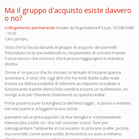
Ma il gruppo d'acquisto esiste davvero
o no?
Collegamento permanente
Inviato da
legolastheelf
il Lun, 07/28/2008
- 15:55
Caro Jacopo,
Visto che la faccia davanti al gruppo di acquisto dei pannelli
fotovoltaici ce la stai mettendo tu, mi permetto di scriverti tramite
l'unico mezzo che conosco che ti possa raggiungere in maniera
diretta.
Ormai e' un pezzo che ho iniziato (o tentato di iniziare) questa
avventura, e visto che oggi dire che ho molti dubbi sulla reale
esistenza della possibilità di ottenere un impianto installato e
funzionante tramite Merci Dolci sembra essere un eufemismo, mi
rivolgo a te per chiedere chiarimenti su questa realta'.
Porta pazienza per la lunghezza del messaggio , e prova a metterti
nei miei panni e a leggere la mia storia.
partiamo ad un presupposto: la mia famiglia e' estremamente
interessata a tutto cio' che nel concreto si puo' fare per
salvaguardare l'ambiente in cui viviamo: lo provano scelte, piccole
ma concrete, come avere scelto di muoversi su auto a metano,