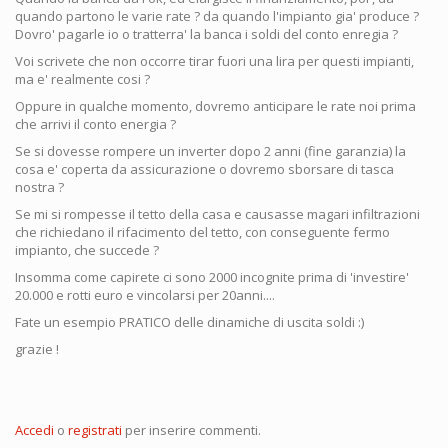
quando partono le varie rate ? da quando l'impianto gia' produce ?
Dovro' pagarle io o tratterra' la banca i soldi del conto enregia ?
Voi scrivete che non occorre tirar fuori una lira per questi impianti,
ma e' realmente cosi ?
Oppure in qualche momento, dovremo anticipare le rate noi prima
che arrivi il conto energia ?
Se si dovesse rompere un inverter dopo 2 anni (fine garanzia) la
cosa e' coperta da assicurazione o dovremo sborsare di tasca
nostra ?
Se mi si rompesse il tetto della casa e causasse magari infiltrazioni
che richiedano il rifacimento del tetto, con conseguente fermo
impianto, che succede ?
Insomma come capirete ci sono 2000 incognite prima di 'investire'
20.000 e rotti euro e vincolarsi per 20anni....
Fate un esempio PRATICO delle dinamiche di uscita soldi :)
grazie !
Accedi
o
registrati
per inserire commenti.