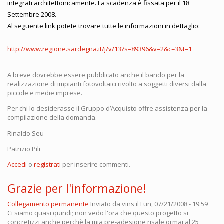
integrati architettonicamente. La scadenza è fissata per il 18
Settembre 2008.
Al seguente link potete trovare tutte le informazioni in dettaglio:
http://www.regione.sardegna.it/j/v/13?s=89396&v=2&c=3&t=1
A breve dovrebbe essere pubblicato anche il bando per la
realizzazione di impianti fotovoltaici rivolto a soggetti diversi dalla
piccole e medie imprese.
Per chi lo desiderasse il Gruppo d’Acquisto offre assistenza per la
compilazione della domanda.
Rinaldo Seu
Patrizio Pili
Accedi
o
registrati
per inserire commenti.
Grazie per l'informazione!
Collegamento permanente
Inviato da
vins
il Lun, 07/21/2008 - 19:59
Ci siamo quasi quindi; non vedo l'ora che questo progetto si
concretizzi anche perchè la mia pre-adesione risale ormai al 25