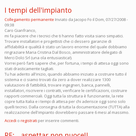
I tempi dell'impianto
Collegamento permanente
Inviato da
Jacopo Fo
il Dom, 07/27/2008 -
09:38
Caro Gianfranco,
mi fa piacere che i tecnici che ti hanno fatto visita siano simpatici.
Trovare installatori e progettisti che ci dessero garanzie di
affidabilità e qualità è stato un lavoro enorme del quale dobbiamo
ringraziare Maria Cristina Dal Bosco, amministratore delegato di
Merci Dolci Srl (una ola entusiastica!).
Vorrei però farti sapere che, per fortuna, i tempi di attesa oggi sono
stati drasticamente tagliati.
Tu hai aderito all'inizio, quando abbiamo iniziato a costruire tutto il
sistema e ci siamo trovati da zero a dover realizzare 1300
valutazioni di fattibilità, trovare ingegneri, banca, pannelli,
installatori, riscrivere i contratti, verificare le certificazioni, costruire
rapporti commerciali. Oggi tutta la struttura è funzionante, la rete
copre tutta Italia e i tempi di attesa per chi aderisce oggi sono solo
quelli tecnici. Dalla consegna di tutta la documentazione (TUTTA) alla
realizzazione dell'impianto dovrebbero passare 6 mesi al massimo.
Accedi
o
registrati
per inserire commenti.
RE:...aspettar non nuoce!!