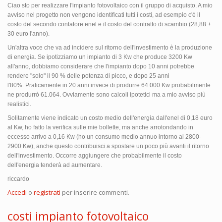
Ciao sto per realizzare l'impianto fotovoltaico con il gruppo di acquisto. A mio
avviso nel progetto non vengono identificati tutti i costi, ad esempio c'è il
costo del secondo contatore enel e il costo del contratto di scambio (28,88 +
30 euro l'anno).
Un'altra voce che va ad incidere sul ritorno dell'investimento è la produzione
di energia. Se ipotizziamo un impianto di 3 Kw che produce 3200 Kw
all'anno, dobbiamo considerare che l'impianto dopo 10 anni potrebbe
rendere "solo" il 90 % delle potenza di picco, e dopo 25 anni
l'80%. Praticamente in 20 anni invece di produrre 64.000 Kw probabilmente
ne produrrò 61.064. Ovviamente sono calcoli ipotetici ma a mio avviso più
realistici.
Solitamente viene indicato un costo medio dell'energia dall'enel di 0,18 euro
al Kw, ho fatto la verifica sulle mie bollette, ma anche arrotondando in
eccesso arrivo a 0,16 Kw (ho un consumo medio annuo intorno ai 2800-
2900 Kw), anche questo contribuisci a spostare un poco più avanti il ritorno
dell'investimento. Occorre aggiungere che probabilmente il costo
dell'energia tenderà ad aumentare.
riccardo
Accedi
o
registrati
per inserire commenti.
costi impianto fotovoltaico