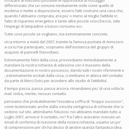
sfruttare al massimo possibile le opportunità di riciclaggio
differenziato che un comune mediamente civile come quello di
modena ci mette a disposizione, esserci fatti costruire una casa che,
quando l'abbiamo comprata, era piu' o meno al meglio fattibile in
fatto di risparmio energetico e tante altre piccole sciocchezze, stile
l'impiego di lampadine a basso consumo ecc.
Tutte cose piccole se vogliamo, ma estremamente concrete.
circa intorno a metà del 2007, tramite la famosa puntata di Annozero
a cui tu hai partecipato, scopriamo dell'esistenza del gruppo di
acquisto di pannelli fotovoltaici.
Estremamente felici della cosa, provvediamo immediatamente a
mandare la nostra richiesta di adesione con il massimo della
documentazione in nostro possesso, dando tutti i nostri riferimenti e
, estremamente eccitati dalla cosa, ci mettiamo in attesa del contatto
da parte di Merci Dolci per accedere allo studio di fattibilita'.
il tempo passa. passa. passa ancora. rimandiamo piu' di una volta la
mail. nisba, niente, nessun contatto.
pensiamo che probabilmente l'iniziativa soffra di "troppo successo",
come testimoniato anche dalla crescita vertiginosa di richieste che si
vedono sul sito. attendiamo fiduciosi: noi abbiamo mandato tutto a
Luglio 2007, arrivera' il contatto, no? fra l'altro avevamo ricevuto un
email di conferma di ricezione della nostra richiesta, usiamo un po'
di comprensione per chi ha deciso di gestire questa fantastica idea.