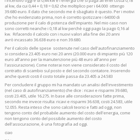
l'incentivo oggi è di 0,44 kw e l'energia che si paga all'enel costa 0,18
al kw, da cui 0,44 + 0,18 = 0,62 che moltiplico per i 64.000 ottengo
39.680 euro. Il dato che secondo me è sbagliato è questo. Per i motivi
che ho evidenziato prima, non è corretto ipotizzare i 64000 di
produzione per il calo di potenza dell'impianto. Nel mio caso non
sono corretti neanche i 0,18 al kw perchè oggi pago la pago 0,16 al
kw. Rifacendo il calcolo con i nuovi valori alla fine dei 20 anni
avrò incassato 36.638 euro e non 39.680.
Per il calcolo delle spese sostenute nel caso dell'autofinanziamento
si considera 23.405 euro nei 20 anni (20.000 euro di impianto più 120
euro all'anno per la manutenzione più 48 euro all'anno per
l'assicurazione). Come noterai non viene considerato il costo del
contratto di scambio sul posto e del secondo contatore. Inserendo
anche questi costi il costo totale passa da 23.405 a 24.583
Per concludere il gruppo mi ha mandato un analisi dell'investimento
(nel caso di autofinanziamento) che dice : ricavi e risparmi 39.680,
costi 23.405, utile 16.275. In base alle considerazioni fatte prima,
secondo me invece risulta: ricavi e risparmi 36.638, costi 24.583, utile
12.055. Resta inteso che sono calcoli teorici e fatti ad oggi, non
tengono conto del probabile aumento del costo dell'energia, come
non tengono conto del possibile aumento del costo
dell'assicurazione, è una fotografia ad oggi.
ciao