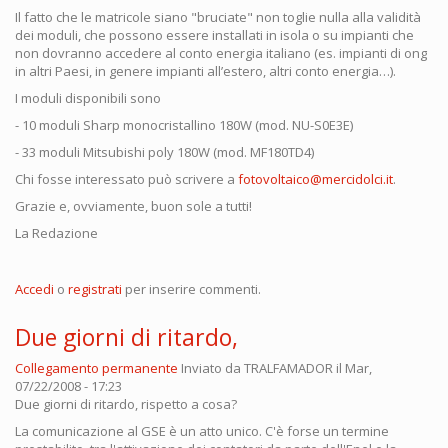
Il fatto che le matricole siano "bruciate" non toglie nulla alla validità
dei moduli, che possono essere installati in isola o su impianti che
non dovranno accedere al conto energia italiano (es. impianti di ong
in altri Paesi, in genere impianti all’estero, altri conto energia…).
I moduli disponibili sono
- 10 moduli Sharp monocristallino 180W (mod. NU-S0E3E)
- 33 moduli Mitsubishi poly 180W (mod. MF180TD4)
Chi fosse interessato può scrivere a
fotovoltaico@mercidolci.it
.
Grazie e, ovviamente, buon sole a tutti!
La Redazione
Accedi
o
registrati
per inserire commenti.
Due giorni di ritardo,
Collegamento permanente
Inviato da
TRALFAMADOR
il Mar,
07/22/2008 - 17:23
Due giorni di ritardo, rispetto a cosa?
La comunicazione al GSE è un atto unico. C'è forse un termine