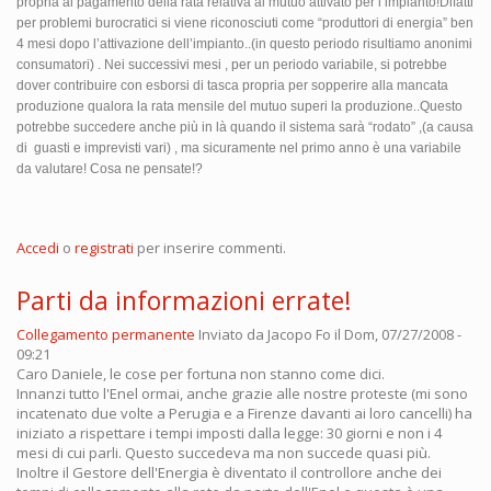
propria al pagamento della rata relativa al mutuo attivato per l’impianto!Difatti
per problemi burocratici si viene riconosciuti come “produttori di energia” ben
4 mesi dopo l’attivazione dell’impianto..(in questo periodo risultiamo anonimi
consumatori) . Nei successivi mesi , per un periodo variabile, si potrebbe
dover contribuire con esborsi di tasca propria per sopperire alla mancata
produzione qualora la rata mensile del mutuo superi la produzione..Questo
potrebbe succedere anche più in là quando il sistema sarà “rodato” ,(a causa
di guasti e imprevisti vari) , ma sicuramente nel primo anno è una variabile
da valutare! Cosa ne pensate!?
Accedi
o
registrati
per inserire commenti.
Parti da informazioni errate!
Collegamento permanente
Inviato da
Jacopo Fo
il Dom, 07/27/2008 -
09:21
Caro Daniele, le cose per fortuna non stanno come dici.
Innanzi tutto l'Enel ormai, anche grazie alle nostre proteste (mi sono
incatenato due volte a Perugia e a Firenze davanti ai loro cancelli) ha
iniziato a rispettare i tempi imposti dalla legge: 30 giorni e non i 4
mesi di cui parli. Questo succedeva ma non succede quasi più.
Inoltre il Gestore dell'Energia è diventato il controllore anche dei