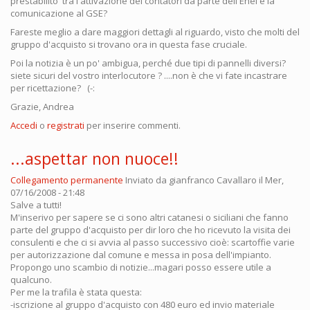
prestabilito tra l'attivazione dei contatori da parte dell'Enel e la
comunicazione al GSE?
Fareste meglio a dare maggiori dettagli al riguardo, visto che molti del
gruppo d'acquisto si trovano ora in questa fase cruciale.
Poi la notizia è un po' ambigua, perché due tipi di pannelli diversi?
siete sicuri del vostro interlocutore ? ....non è che vi fate incastrare
per ricettazione? (-:
Grazie, Andrea
Accedi
o
registrati
per inserire commenti.
...aspettar non nuoce!!
Collegamento permanente
Inviato da
gianfranco Cavallaro
il Mer,
07/16/2008 - 21:48
Salve a tutti!
M'inserivo per sapere se ci sono altri catanesi o siciliani che fanno
parte del gruppo d'acquisto per dir loro che ho ricevuto la visita dei
consulenti e che ci si avvia al passo successivo cioè: scartoffie varie
per autorizzazione dal comune e messa in posa dell'impianto.
Propongo uno scambio di notizie...magari posso essere utile a
qualcuno.
Per me la trafila è stata questa:
-iscrizione al gruppo d'acquisto con 480 euro ed invio materiale