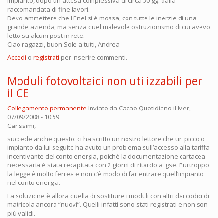
impianto, dopo un'attesa complessiva di circa 50 gg. dalla
raccomandata di fine lavori.
Devo ammettere che l'Enel si è mossa, con tutte le inerzie di una
grande azienda, ma senza quel malevole ostruzionismo di cui avevo
letto su alcuni post in rete.
Ciao ragazzi, buon Sole a tutti, Andrea
Accedi
o
registrati
per inserire commenti.
Moduli fotovoltaici non utilizzabili per
il CE
Collegamento permanente
Inviato da
Cacao Quotidiano
il Mer,
07/09/2008 - 10:59
Carissimi,
succede anche questo: ci ha scritto un nostro lettore che un piccolo
impianto da lui seguito ha avuto un problema sull’accesso alla tariffa
incentivante del conto energia, poiché la documentazione cartacea
necessaria è stata recapitata con 2 giorni di ritardo al gse. Purtroppo
la legge è molto ferrea e non c’è modo di far entrare quell’impianto
nel conto energia.
La soluzione è allora quella di sostituire i moduli con altri dai codici di
matricola ancora “nuovi”. Quelli infatti sono stati registrati e non son
più validi.