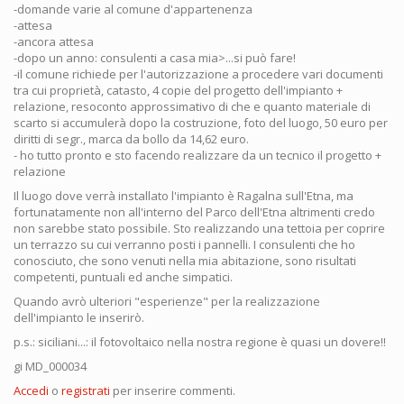
-domande varie al comune d'appartenenza
-attesa
-ancora attesa
-dopo un anno: consulenti a casa mia>...si può fare!
-il comune richiede per l'autorizzazione a procedere vari documenti
tra cui proprietà, catasto, 4 copie del progetto dell'impianto +
relazione, resoconto approssimativo di che e quanto materiale di
scarto si accumulerà dopo la costruzione, foto del luogo, 50 euro per
diritti di segr., marca da bollo da 14,62 euro.
- ho tutto pronto e sto facendo realizzare da un tecnico il progetto +
relazione
Il luogo dove verrà installato l'impianto è Ragalna sull'Etna, ma
fortunatamente non all'interno del Parco dell'Etna altrimenti credo
non sarebbe stato possibile. Sto realizzando una tettoia per coprire
un terrazzo su cui verranno posti i pannelli. I consulenti che ho
conosciuto, che sono venuti nella mia abitazione, sono risultati
competenti, puntuali ed anche simpatici.
Quando avrò ulteriori "esperienze" per la realizzazione
dell'impianto le inserirò.
p.s.: siciliani...: il fotovoltaico nella nostra regione è quasi un dovere!!
gi MD_000034
Accedi
o
registrati
per inserire commenti.