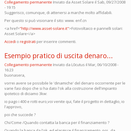
Collegamento permanente
Inviato da
Asset Solare
il Sab, 09/27/2008
- 19:15
Suggerisco, comunque, di attenersi a marche molto affidabili.
Per questo si può visionare il sito: www. enf.cn
<a href=
"http://www.asset-solare.it"
>Fotovoltaico e pannelli solari:
Asset Solare</a>
Accedi
o
registrati
per inserire commenti.
Esempio pratico di uscita denaro...
Collegamento permanente
Inviato da
L0cutus
il Mar, 06/10/2008 -
16:23
buonasera,
vorrei avere se possibile le 'dinamiche' del denaro occorrente per le
varie fasi dopo che si ha dato l'ok alla costruzione dell'impianto
ipotetico di diciamo 3kw:
io pago i 400 e rotti euro,voi venite qui, fate il progetto in dettaglio, io
l'approvo,
poi che succede ?
Chi/Come /Quando contatta la banca per il finanziamento ?
Quando la banca da l'ok, ed elargisce il finanziamento, poi , da