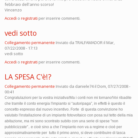
febbraio dell'anno scorso!
Vincenzo
Accedi
o
registrati
per inserire commenti.
vedi sotto
Collegamento permanente
Inviato da
TRALFAMADOR
il Mar,
07/22/2008 - 17:13
vedi sotto
Accedi
o
registrati
per inserire commenti.
LA SPESA C'è!?
Collegamento permanente
Inviato da
daniele74
il Dom, 07/27/2008 -
00:41
Congratulazioni per la vostra iniziativa!Ma i conti non mi tornano!Voi ribadite
che tramite il conto energia l'impianto si “autoripaga”, in effetti è questo il
concetto espresso dal nuovo incentivo. Forte
di questa convinzione ho
valutato l'installazione di un impianto fotovoltaico con posa sul tetto della mia
abitazione, ma mi sono scontrato subito con una serie di spese "non
pubblicizzate".. e cioè sino a che l’impianto non va a regime e cioè per
approssimativamente per
tutto il primo anno, si deve contribuire di tasca