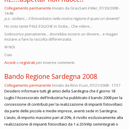
Collegamento permanente
Inviato da
GrauSam
il Mer, 07/30/2008 -
14:48
p.s.: siciliani...: il fotovoltaico nella nostra regione è quasi un dovere!!
Ho visto tante PALE EOLICHE in Sicilia... Che ridere...
Sottoscrivo pienamente... dovrebbe essere un dovere... e magari
iniziare a fare la raccolta differenziata.
W NOI
Ciao
Accedi
o
registrati
per inserire commenti.
Bando Regione Sardegna 2008
Collegamento permanente
Inviato da
Rino
il Lun, 07/21/2008 - 17:57
Desidero informare tutti gli amici della Sardegna che il giorno 18
Luglio l'Assessorato dell'Industria ha pubblicato il bando 2008 per la
concessione di contributi per la realizzazione di impianti fotovoltaici
da parte delle piccole e medie imprese, aventi sede in Sardegna.
L’aiuto, di importo massimo pari al 20%, è rivolto esclusivamente alla
realizzazione di impianti fotovoltaici da 1 a 20 kWp semintegrati o