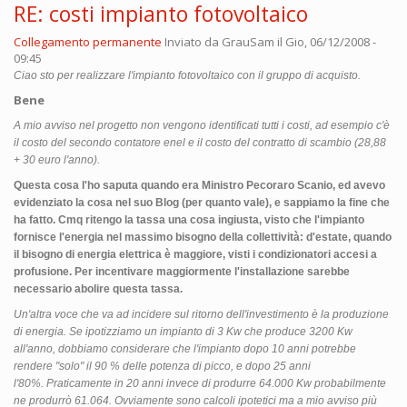
RE: costi impianto fotovoltaico
Collegamento permanente
Inviato da
GrauSam
il Gio, 06/12/2008 -
09:45
Ciao sto per realizzare l'impianto fotovoltaico con il gruppo di acquisto.
Bene
A mio avviso nel progetto non vengono identificati tutti i costi, ad esempio c'è
il costo del secondo contatore enel e il costo del contratto di scambio (28,88
+ 30 euro l'anno).
Questa cosa l'ho saputa quando era Ministro Pecoraro Scanio, ed avevo
evidenziato la cosa nel suo Blog (per quanto vale), e sappiamo la fine che
ha fatto. Cmq ritengo la tassa una cosa ingiusta, visto che l'impianto
fornisce l'energia nel massimo bisogno della collettività: d'estate, quando
il bisogno di energia elettrica è maggiore, visti i condizionatori accesi a
profusione. Per incentivare maggiormente l'installazione sarebbe
necessario abolire questa tassa.
Un'altra voce che va ad incidere sul ritorno dell'investimento è la produzione
di energia. Se ipotizziamo un impianto di 3 Kw che produce 3200 Kw
all'anno, dobbiamo considerare che l'impianto dopo 10 anni potrebbe
rendere "solo" il 90 % delle potenza di picco, e dopo 25 anni
l'80%. Praticamente in 20 anni invece di produrre 64.000 Kw probabilmente
ne produrrò 61.064. Ovviamente sono calcoli ipotetici ma a mio avviso più