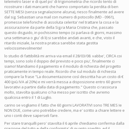
telemetro laser e di quel po' di trigonometria che ricordo tento di
ricostruire i dati mancanti che hanno comportato la perdita di ben
SETTE MESI (senza segnalazione alcuna), riesco finalmente ad avere
dal sig. Sebastian una mail con numero di potocollo (MD - 0961),
promesse telefoniche di assoluta celerita' nel trattare la cosa e la
assicurazione da parte della Sig.ra Maria Cristina che, passato
questo disguido, in pochissimo tempo (si parlava di giorni, massimo
una settimana o giu' di li) si sarebbe andati avanti, e che, visto il
ritardo iniziale, la nostra pratica sarebbe stata gestita
velocissimevolmente!
lo studio di fattibilità mi arriva via email il 28/03/08. vabbe', CIRCA coi
tempi, sono solo il doppio del previsto e poco piu', finalmente ci
siamo! Mandiamo il pagamento e il modulo di richiesta del progetto
praticamente in tempo reale. Ricordo che sul modulo di richiesta
compare la frase "La documentazione così descritta ha un costo di €
400 (più IVA al 20%) e mi verrà messa a disposizione entro 60 giorni
lavorativi a partire dalla data di pagamento." Questo ci rassicura
molto, stavolta qualcuno ci ha messo per iscritto che avremo
qualcosa entro il 1 di Luglio.
carino se vogliamo il fatto che 60 giorni LAVORATIVI sono TRE MES Ie
NON DUE, come uno potrebbe credere, ma e' scritto a chiare lettere e
uno i conti deve saperseli fare.
Per stare tranquilli pero' stavolta il 6 aprile chiediamo conferma dalla
ricezione del tutto e della conformita' di quanto spedito, ed il