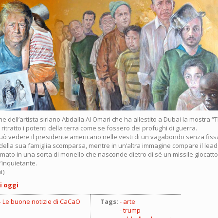
ne dell’artista siriano Abdalla Al Omari che ha allestito a Dubai la mostra 
ritratto i potenti della terra come se fossero dei profughi di guerra.
può vedere il presidente americano nelle vesti di un vagabondo senza fis
 della sua famiglia scomparsa, mentre in un’altra immagine compare il lea
mato in una sorta di monello che nasconde dietro di sé un missile giocatto
o’inquietante.
t)
i oggi
Le buone notizie di CaCaO
Tags:
arte
trump