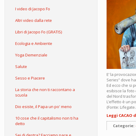
I video di Jacopo Fo
Altri video dalla rete
Libri di Jacopo Fo (GRATIS)
Ecologia e Ambiente
Yoga Demenziale
Salute
E’ la provocazio
Sesso e Piacere
Series” dove ha 
Ed ecco che si 
La storia che non ti raccontano a
esibisce la foto
scuola
del Nord trasfor
L’effetto è un p
Dio esiste, il Papa un po' meno
(Fonte: Lifegate.i
Leggi CACAO d
10 cose che il capitalismo non ti ha
detto
Categorie:
Sei di destra? Facciamo pace e