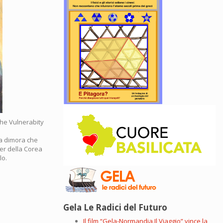
“The Vulnerabity
sa dimora che
der della Corea
lo.
Gela Le Radici del Futuro
Il film “Gela-Normandia.Il Viaggio” vince la