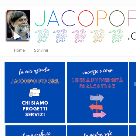
Salta
al
contenuto
principale
Home
Scrivimi