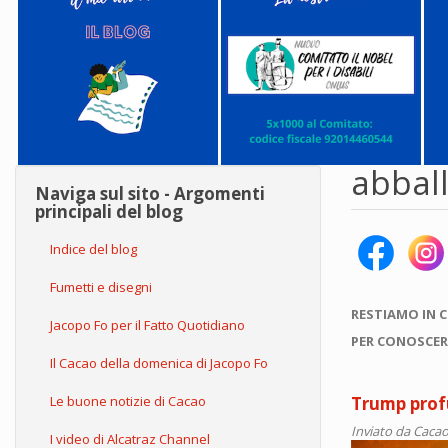
abball
Naviga sul sito - Argomenti
principali del blog
Indice del blog
Fumetti e disegni
RESTIAMO IN 
Jacopo Fo per il Fatto Quotidiano
PER CONOSCER
Il Cacao della domenica di Jacopo Fo
Le buone notizie di Cacao
Trump prof
Inviato da
Cacao
I video di Alcatraz Channel