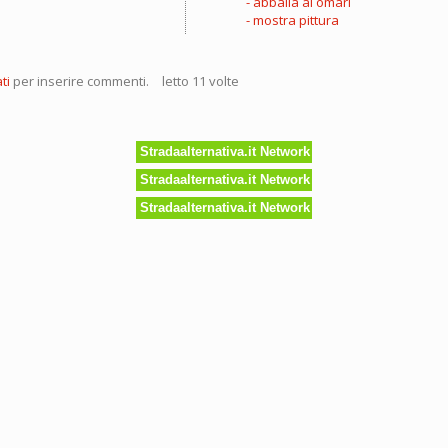
abballa al omari
mostra pittura
p
ti
per inserire commenti.
letto 11 volte
go
a
Stradaalternativa.it Network
Stradaalternativa.it Network
Stradaalternativa.it Network