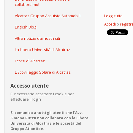
collaboriamo!
Alcatraz Gruppo Acquisto Automobili
Leggi tutto
su
Trum
Accedi
o
registra
profu
English Blog
di
guerr
Altre notizie dai nostri siti
La Libera Università di Alcatraz
I corsi di Alcatraz
L'Ecovillaggio Solare di Alcatraz
Accesso utente
E' necessario accettare i cookie per
effettuare il login
Si comunica a tutti gli utenti che l'Avv.
Simona Putzu non collabora con la Libera
Università di Alcatraz e le società del
Gruppo Atlantide.