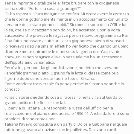
senza impronte digitali (se le e' fatte bruciare con la criogenesi).
Lui ha detto: "Forte, ma cosa ci guadagni?"
Gli ho risposto: "Pura indagine scientifica. Mi eccita avere la certezza
che le donne godono mentalmente in un accoppiamento con un alto
servitore dello stato pieno di soldi." Siccome io sono della CGIL e lui
lo sa, che se ci incazziamo son dolori, ha accettato. Cosi' la volta
successiva che provava le ragazze per un nuovo programma su Rai
3 ha fatto indossare a tutte un casco giapponese pieno di sensori.
Io ricevevo i dati via sms. In effetti ho verificato che quando un uomo
di potere mette entrambe le mani sotto la gonna di un'aspirante
show girl lei non reagisce a livello sessuale ma ha un'eccitazione
dell'ippotalamo carismatico.
Pero' a lui, per non dargli soddisfazione, ho detto che avevano
l'encefalogramma piatto. Ognuno fa la lotta di classe come puo'.
Il giorno dopo sono venute fuori le foto di Sircana.
Come vendetta trasversale fa pena perche' io Sircana neanche lo
conosco.
Forse ti starai chiedendo cosa ci facessi io nella villa sul Garda col
grande politico che finisce con la I.
E' per via di Tatiana. La responsabile russa dell'ufficio per la
realizzazione del piano quinquennale 1936-41. Anche da loro ci sono
problemi di rendicontazione.
Tatiana l'avevo conosciuta a un party di Dolce e Gabbana nel quale
tutti inneggiavano al nazismo con le paillettes. Dicevano che il