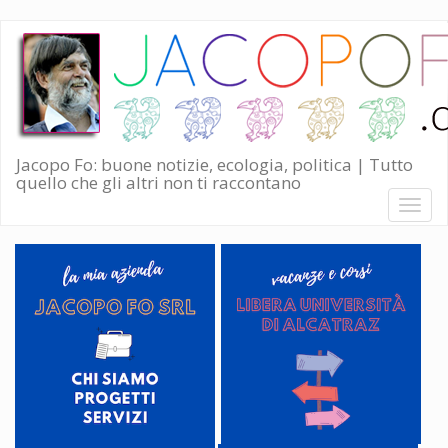
Salta
al
contenuto
principale
Jacopo Fo: buone notizie, ecologia, politica | Tutto
quello che gli altri non ti raccontano
Toggl
naviga