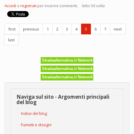
Saper
Accedi
o
registrati
per inserire commenti.
letto 50 volte
fare
lo
sguardo
cattivo
first
previous
1
2
3
4
5
6
7
next
non
e'
last
indispensabile
pero'
aiuta.
Stradaalternativa.it Network
Stradaalternativa.it Network
Stradaalternativa.it Network
Naviga sul sito - Argomenti principali
del blog
Indice del blog
Fumetti e disegni