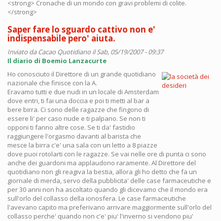
<strong> Cronache di un mondo con gravi problemi di colite.
</strong>
Saper fare lo sguardo cattivo non e'
indispensabile pero' aiuta.
Inviato da
Cacao Quotidiano
il Sab, 05/19/2007 - 09:37
Il diario di Boemio Lanzacurte
Ho conosciuto il Direttore di un grande quotidiano
nazionale che finisce con la A.
Eravamo tutti e due nudi in un locale di Amsterdam
dove entri, ti fai una doccia e poi ti metti al bar a
bere birra. Ci sono delle ragazze che fingono di
essere li' per caso nude e ti palpano. Se non ti
opponi ti fanno altre cose. Se ti da' fastidio
raggiungere l'orgasmo davanti al barista che
mesce la birra c'e' una sala con un letto a 8 piazze
dove puoi rotolarti con le ragazze. Se vai nelle ore di punta ci sono
anche dei guardoni ma applaudono raramente. Al Direttore del
quotidiano non gli reagiva la bestia, allora gli ho detto che fa un
giornale di merda, servo della pubblicita' delle case farmaceutiche e
per 30 anni non ha ascoltato quando gli dicevamo che il mondo era
sull'orlo del collasso della ionosfera. Le case farmaceutiche
l'avevano capito ma preferivano arrivare maggiormente sull'orlo del
collasso perche' quando non c'e' piu' l'inverno si vendono piu'