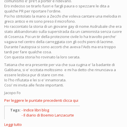
comunismo e' pre't a porter e ridevano.
Ero indeciso se tirarlo fuori e fargli paura o spezzare le dita a
qualche PR per riportare l'ordine.
Poi ho stritolato la mano a Zecchi che voleva cantare una melodia in
greco antico e mi sono preso il microfono.
Ho raccontato la storia di un giovane gay di nome Asdrubale che era
stato abbandonato sulla superstrada da un camionista senza cuore
di Cosenza. Poi un tir della protezione civile lo ha travolto perche'
vagava nel centro della carreggiata con gli occhi pieni di lacrime.
Durante l'autopsia si sono accorti che aveva l'Aids ma era troppo
tardi per fare qualche cosa.
Con questa storia ho rovinato la loro serata.
Tatiana che era presente per via che sua cugina e' la badante di
Gabbana, si e' eccitata moltissimo e mi ha detto che rinunciava a
essere lesbica pur di stare con me.
Io l'ho rifiutata e lei si e' innamorata.
Cosi' mi invita alle feste importanti.
Jacopo Fo
Per leggere le puntate precedenti clicca qui
Tags:
Indice libri blog
Il diario di Boemio Lanzacurte
Leggi tutto
su