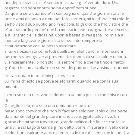
antidepressivi. Lui si e' sentito in colpa e gli e' venuto duro. Una
ragazza con seni enormi ne ha approfittato subito.
Da quella sera quando e' in compagnia di qualche giornalista alle
prime armi disposta a tutto per fare carriera, mi telefona e mi chiede
se ho visto il suo quotidiano in edicola. Io gli dico che l'ho visto e che
e' un bastardo perche' non ha messo in prima pagina che ad Acerra
e a Taranto c'e' la diossina. Cosi' la bestia gli reagisce. Poi inizia a
montare la giovane giornalista senza interrompere la
comunicazione cosi' io posso ascoltare.
E' un esibizionista come tutti quelli che falsificano le informazioni
perche' vivono grazie ai proventi di chi specula sulla salute umana.
E, sinceramente, io non sto li' a sentire fino a che ha finito e metto
giu' perche' ad ascoltare un servo dei padroni che ansima mi annoio.
Ho raccontato tutto al mio psicanalista.
Lui mi ha chiesto se poteva telefonarmi quando era con la sua
amante.
Io non so cosa ci trovino le donne in un noto politico che finisce con
la I.
O meglio lo so, era solo una domanda retorica.
Ma io sono convinto che non lo facciano solo per i soldi o una parte
da amante del grande pittore in uno sceneggiato televisivo. Un
giorno che mi sono trovato col grande politico che finisce con la I in
una villa sul Lago di Garda gli ho detto: vorrei misurare il livello della
libido di un'aspirante attrice mentre tu le tocchi il seno con le tue dita