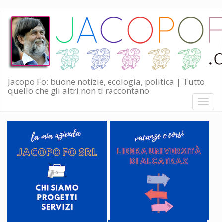
Salta
al
contenuto
principale
Jacopo Fo: buone notizie, ecologia, politica | Tutto
quello che gli altri non ti raccontano
Toggl
naviga