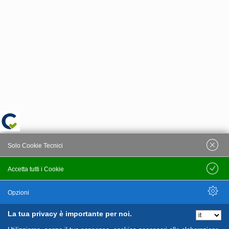
Solo Cookie Tecnici
Accetta tutti i Cookie
Salva
Opzioni
La tua privacy è importante per noi.
Nascondi Opzioni