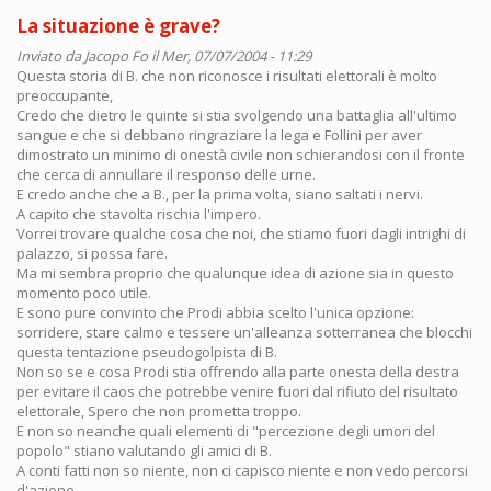
La situazione è grave?
Inviato da
Jacopo Fo
il Mer, 07/07/2004 - 11:29
Questa storia di B. che non riconosce i risultati elettorali è molto
preoccupante,
Credo che dietro le quinte si stia svolgendo una battaglia all'ultimo
sangue e che si debbano ringraziare la lega e Follini per aver
dimostrato un minimo di onestà civile non schierandosi con il fronte
che cerca di annullare il responso delle urne.
E credo anche che a B., per la prima volta, siano saltati i nervi.
A capito che stavolta rischia l'impero.
Vorrei trovare qualche cosa che noi, che stiamo fuori dagli intrighi di
palazzo, si possa fare.
Ma mi sembra proprio che qualunque idea di azione sia in questo
momento poco utile.
E sono pure convinto che Prodi abbia scelto l'unica opzione:
sorridere, stare calmo e tessere un'alleanza sotterranea che blocchi
questa tentazione pseudogolpista di B.
Non so se e cosa Prodi stia offrendo alla parte onesta della destra
per evitare il caos che potrebbe venire fuori dal rifiuto del risultato
elettorale, Spero che non prometta troppo.
E non so neanche quali elementi di "percezione degli umori del
popolo" stiano valutando gli amici di B.
A conti fatti non so niente, non ci capisco niente e non vedo percorsi
d'azione.