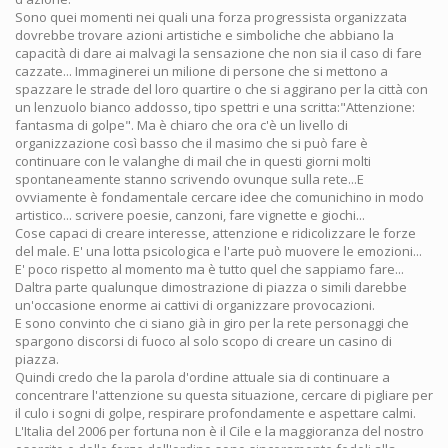
Sono quei momenti nei quali una forza progressista organizzata
dovrebbe trovare azioni artistiche e simboliche che abbiano la
capacità di dare ai malvagi la sensazione che non sia il caso di fare
cazzate... Immaginerei un milione di persone che si mettono a
spazzare le strade del loro quartire o che si aggirano per la città con
un lenzuolo bianco addosso, tipo spettri e una scritta:"Attenzione:
fantasma di golpe". Ma è chiaro che ora c'è un livello di
organizzazione così basso che il masimo che si può fare è
continuare con le valanghe di mail che in questi giorni molti
spontaneamente stanno scrivendo ovunque sulla rete...E
ovviamente è fondamentale cercare idee che comunichino in modo
artistico... scrivere poesie, canzoni, fare vignette e giochi...
Cose capaci di creare interesse, attenzione e ridicolizzare le forze
del male. E' una lotta psicologica e l'arte può muovere le emozioni...
E' poco rispetto al momento ma è tutto quel che sappiamo fare...
Daltra parte qualunque dimostrazione di piazza o simili darebbe
un'occasione enorme ai cattivi di organizzare provocazioni.
E sono convinto che ci siano già in giro per la rete personaggi che
spargono discorsi di fuoco al solo scopo di creare un casino di
piazza.
Quindi credo che la parola d'ordine attuale sia di continuare a
concentrare l'attenzione su questa situazione, cercare di pigliare per
il culo i sogni di golpe, respirare profondamente e aspettare calmi.
L'Italia del 2006 per fortuna non è il Cile e la maggioranza del nostro