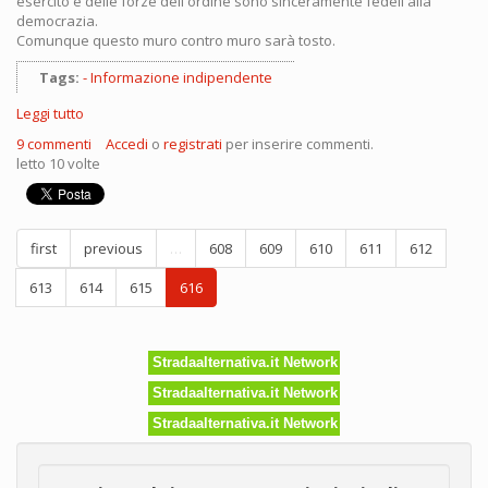
esercito e delle forze dell'ordine sono sinceramente fedeli alla
democrazia.
Comunque questo muro contro muro sarà tosto.
Tags:
Informazione indipendente
Leggi tutto
su
La
9 commenti
Accedi
o
registrati
per inserire commenti.
situazione
letto 10 volte
è
grave?
first
previous
…
608
609
610
611
612
613
614
615
616
Stradaalternativa.it Network
Stradaalternativa.it Network
Stradaalternativa.it Network