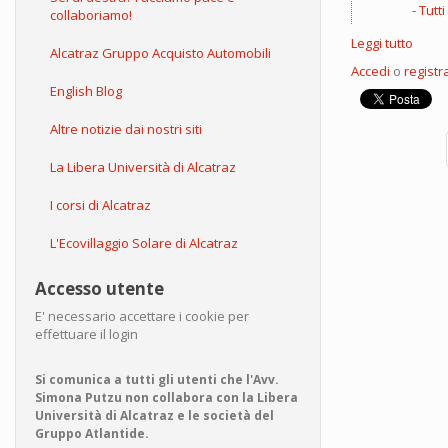
Tutti
collaboriamo!
Leggi tutto
su
Alcatraz Gruppo Acquisto Automobili
Oper
Accedi
o
registra
pubbl
English Blog
le
320
Altre notizie dai nostri siti
incom
La Libera Università di Alcatraz
I corsi di Alcatraz
L'Ecovillaggio Solare di Alcatraz
Accesso utente
E' necessario accettare i cookie per
effettuare il login
Si comunica a tutti gli utenti che l'Avv.
Simona Putzu non collabora con la Libera
Università di Alcatraz e le società del
Gruppo Atlantide.