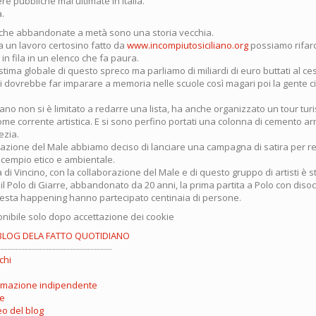
e pubbliche mai ultimate in Italia.
a.
che abbandonate a metà sono una storia vecchia.
a un lavoro certosino fatto da
www.incompiutosiciliano.org
possiamo rifarci
in fila in un elenco che fa paura.
tima globale di questo spreco ma parliamo di miliardi di euro buttati al ce
 si dovrebbe far imparare a memoria nelle scuole così magari poi la gente
iano non si è limitato a redarre una lista, ha anche organizzato un tour turi
ome corrente artistica. E si sono perfino portati una colonna di cemento ar
ezia.
dazione del Male abbiamo deciso di lanciare una campagna di satira per r
scempio etico e ambientale.
 di Vincino, con la collaborazione del Male e di questo gruppo di artisti è 
 il Polo di Giarre, abbandonato da 20 anni, la prima partita a Polo con diso
a festa happening hanno partecipato centinaia di persone.
nibile solo dopo accettazione dei cookie
BLOG DELA FATTO QUOTIDIANO
chi
rmazione indipendente
re
eo del blog