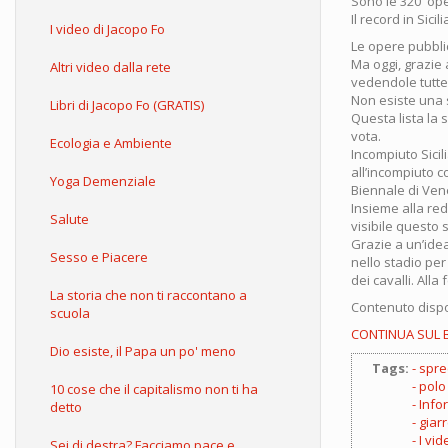
Sono le 320 oper
Il record in Sicili
I video di Jacopo Fo
Le opere pubbli
Ma oggi, grazie 
Altri video dalla rete
vedendole tutte 
Non esiste una s
Libri di Jacopo Fo (GRATIS)
Questa lista la
vota.
Ecologia e Ambiente
Incompiuto Sicil
all’incompiuto c
Yoga Demenziale
Biennale di Ven
Insieme alla re
Salute
visibile questo 
Grazie a un’idea
Sesso e Piacere
nello stadio per
dei cavalli. All
La storia che non ti raccontano a
Contenuto dispo
scuola
CONTINUA SUL 
Dio esiste, il Papa un po' meno
Tags:
spre
polo
10 cose che il capitalismo non ti ha
Info
detto
giar
I vid
Sei di destra? Facciamo pace e