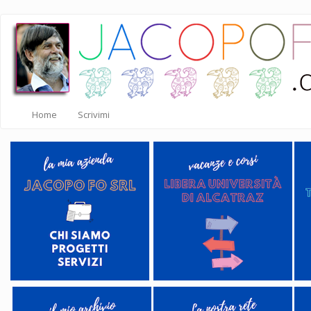
Salta
al
contenuto
principale
Home
Scrivimi