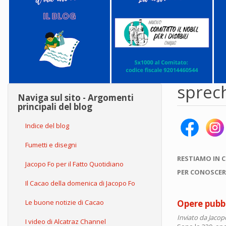
sprec
Naviga sul sito - Argomenti
principali del blog
Indice del blog
Fumetti e disegni
RESTIAMO IN 
Jacopo Fo per il Fatto Quotidiano
PER CONOSCER
Il Cacao della domenica di Jacopo Fo
Le buone notizie di Cacao
Opere pubbl
Inviato da
Jacop
I video di Alcatraz Channel