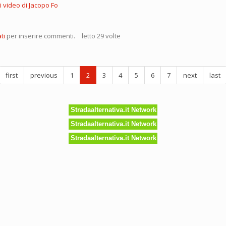
 i video di Jacopo Fo
e
ti
per inserire commenti.
letto 29 volte
iche,
piute
first
previous
1
2
3
4
5
6
7
next
last
Stradaalternativa.it Network
Stradaalternativa.it Network
Stradaalternativa.it Network