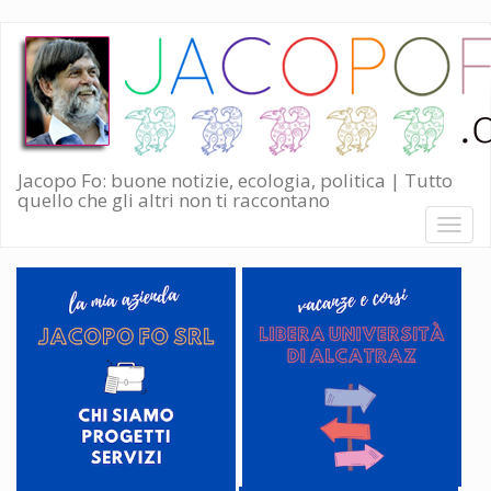
Salta
al
contenuto
principale
Jacopo Fo: buone notizie, ecologia, politica | Tutto
quello che gli altri non ti raccontano
Toggl
naviga