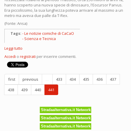
hanno scoperto una nuova specie di dinosauro, l'Eocursor Parvus.
Era piccolissimo, la sua lunghezza poteva arrivare al massimo a un
metro ma aveva due palle da T-Rex.
(Fonte: Ansa)
Tags:
Le notizie comiche di CaCaO
Scienza e Tecnica
Leggi tutto
su
Scoperta
Accedi
o
registrati
per inserire commenti.
una
nuova
specie
di
first
previous
…
433
434
435
436
437
dinosauro
438
439
440
441
Stradaalternativa.it Network
Stradaalternativa.it Network
Stradaalternativa.it Network