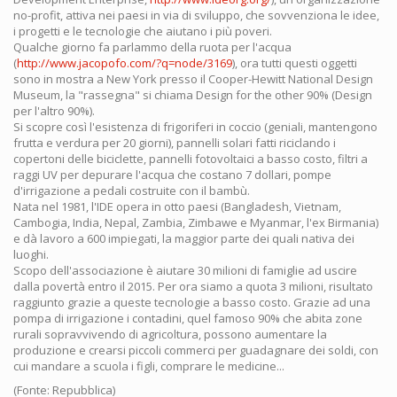
no-profit, attiva nei paesi in via di sviluppo, che sovvenziona le idee,
i progetti e le tecnologie che aiutano i più poveri.
Qualche giorno fa parlammo della ruota per l'acqua
(
http://www.jacopofo.com/?q=node/3169
), ora tutti questi oggetti
sono in mostra a New York presso il Cooper-Hewitt National Design
Museum, la "rassegna" si chiama Design for the other 90% (Design
per l'altro 90%).
Si scopre così l'esistenza di frigoriferi in coccio (geniali, mantengono
frutta e verdura per 20 giorni), pannelli solari fatti riciclando i
copertoni delle biciclette, pannelli fotovoltaici a basso costo, filtri a
raggi UV per depurare l'acqua che costano 7 dollari, pompe
d'irrigazione a pedali costruite con il bambù.
Nata nel 1981, l'IDE opera in otto paesi (Bangladesh, Vietnam,
Cambogia, India, Nepal, Zambia, Zimbawe e Myanmar, l'ex Birmania)
e dà lavoro a 600 impiegati, la maggior parte dei quali nativa dei
luoghi.
Scopo dell'associazione è aiutare 30 milioni di famiglie ad uscire
dalla povertà entro il 2015. Per ora siamo a quota 3 milioni, risultato
raggiunto grazie a queste tecnologie a basso costo. Grazie ad una
pompa di irrigazione i contadini, quel famoso 90% che abita zone
rurali sopravvivendo di agricoltura, possono aumentare la
produzione e crearsi piccoli commerci per guadagnare dei soldi, con
cui mandare a scuola i figli, comprare le medicine...
(Fonte: Repubblica)