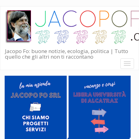
Salta
al
contenuto
principale
Jacopo Fo: buone notizie, ecologia, politica | Tutto
quello che gli altri non ti raccontano
Toggl
naviga