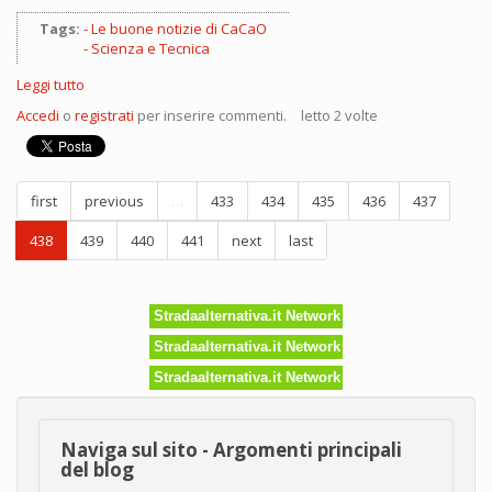
Tags:
Le buone notizie di CaCaO
Scienza e Tecnica
Leggi tutto
su
Paul
Accedi
o
registrati
per inserire commenti.
letto 2 volte
Polak
first
previous
…
433
434
435
436
437
438
439
440
441
next
last
Stradaalternativa.it Network
Stradaalternativa.it Network
Stradaalternativa.it Network
Naviga sul sito - Argomenti principali
del blog