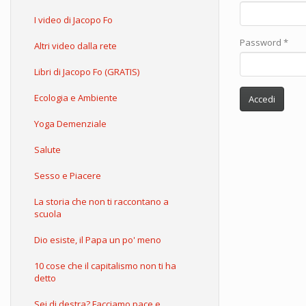
I video di Jacopo Fo
Password
*
Altri video dalla rete
Libri di Jacopo Fo (GRATIS)
Ecologia e Ambiente
Accedi
Yoga Demenziale
Salute
Sesso e Piacere
La storia che non ti raccontano a
scuola
Dio esiste, il Papa un po' meno
10 cose che il capitalismo non ti ha
detto
Sei di destra? Facciamo pace e