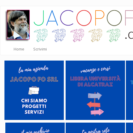
Salta
al
contenuto
principale
Home
Scrivimi