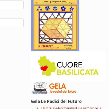
Gela Le Radici del Futuro
Il film “Gela-Normandia.Il Viaggio” vince la