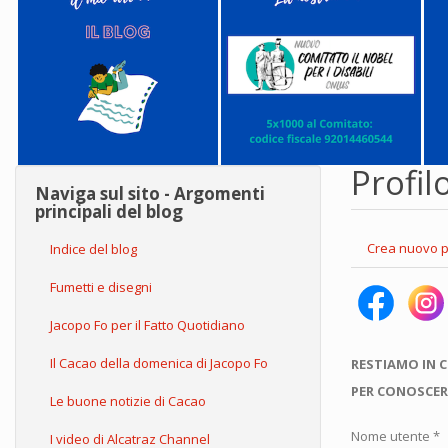
Profil
Naviga sul sito - Argomenti
principali del blog
Schede
Crea nuovo p
Indice del blog
primarie
Fumetti e disegni
Jacopo Fo per il Fatto Quotidiano
Il Cacao della domenica di Jacopo Fo
RESTIAMO IN 
PER CONOSCER
Le buone notizie di Cacao
Nome utente
*
I video di Alcatraz Channel